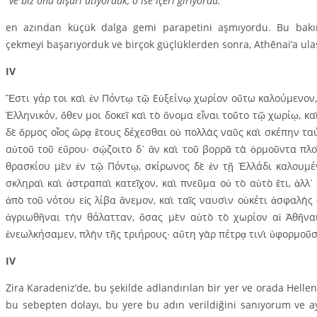
“
ve biz onu dışarı atıyorduk, o ise içeri giriyordu.”
en azından küçük dalga gemi parapetini aşmıyordu. Bu bakı
çekmeyi ba­şarıyorduk ve birçok güçlüklerden sonra, Athēnai’a ulaş­
ΙV
Ἔστι γάρ τοι καὶ ἐν Πόντῳ τῷ Εὐξείνῳ χωρίον οὕτω καλούμενον, 
Ἑλληνικόν, ὅθεν μοι δοκεῖ καὶ τὸ ὄνομα εἶναι τοῦτο τῷ χωρίῳ, κα
δὲ ὅρμος οἷος ὥρᾳ ἔτους δέχεσθαι οὐ πολλὰς ναῦς καὶ σκέπην τα
αὐτοῦ τοῦ εὔρου∙ σῴζοιτο δ᾽ ἂν καὶ τοῦ βορρᾶ τὰ ὁρμοῦντα πλοῖ
θρασκίου μὲν ἐν τῷ Πόντῳ, σκίρωνος δὲ ἐν τῇ Ἑλλάδι καλουμέν
σκληραὶ καὶ ἀστραπαὶ κατεῖχον, καὶ πνεῦμα οὐ τὸ αὐτὸ ἔτι, ἀλλ᾿ 
ἀπὸ τοῦ νότου εἰς λίβα ἄνεμον, καὶ ταῖς ναυσὶν οὐκέτι ἀσφαλὴς
ἀγριωθῆναι τὴν θάλατταν, ὅσας μὲν αὐτὸ τὸ χωρίον αἱ Ἀθῆνα
ἐνεωλκήσαμεν, πλὴν τῆς τριήρους∙ αὕτη γὰρ πέτρᾳ τινὶ ὑφορμοῦ
IV
Zira Karadeniz’de, bu şekilde adlandırılan bir yer ve orada Hellen
bu sebepten dolayı, bu yere bu adın verildiğini sanıyorum ve ay