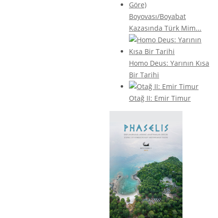
Boyovası/Boyabat
Kazasında Türk Mim...
Homo Deus: Yarının Kısa
Bir Tarihi
Otağ II: Emir Timur