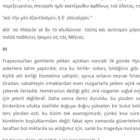
παρεξειρεσίας ἐπεισρεῖν ἡμῖν ἐκατέρωθεν ἀφθόνως τοῦ ὕδατος, τοῦ
“καὶ τὴν μὲν ἐξαντλοῦμεν, ἣ δ᾽ ἐπεισέρρει.”
ἀλλ᾽ οὐ πλάγιόν γε ἦν τὸ κλυδώνιον. ταύτῃ καὶ ἠνύτομεν μόγις
πολλὰ παθόν­τες ἥκομεν εἰς τὰς Ἀθήνας.
III
Trapezous’tan gemilerle yelken açtıktan sonraki ilk günde Hy
askerlere talim yaptırdık; zira bu birlik=
cohors
, bildiğiniz gi
kişilik atlı birliği hizmetine sahiptir; ayrıca onların mızrak fır
Oradan, sabahleyin ırmaklardan esen rüzgarlarla yelken açtık 
çekerek ilerledik; Homēros’un dediği gibi;
zira rüzgarlar soğuk esi
için yeterli değillerdi
. Daha sonra deniz duruldu, bu yüzden sad
birdenbire ufukta özellikle doğuya doğru yükselen bir bulut bel
ters yönden esti, bu bizim tek avantajımızdı; çünkü kısa süre
küreklerin boşluklarından değil; fakat aynı zamanda güverteleri
taraftan bol miktarda su aldığımız için, sanki bu tragedya mısrasınd