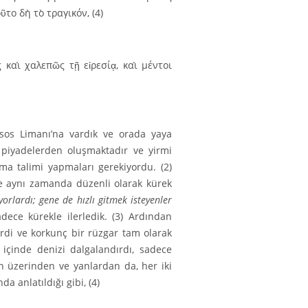
το δὴ τὸ τραγικόν, (4)
 καὶ χαλεπῶς τῇ εἰρεσίᾳ, καὶ μέντοι
ssos Limanı’na vardık ve orada yaya
bi piyadelerden oluşmaktadır ve yirmi
latma talimi yapmaları gerekiyordu. (2)
ve aynı zamanda düzenli olarak kürek
yorlardı; gene de hızlı gitmek isteyenler
ece kürekle ilerledik. (3) Ardından
irdi ve korkunç bir rüzgar tam olarak
 içinde denizi dalgalandırdı, sadece
n üzerinden ve yanlar­dan da, her iki
a anlatıldığı gibi, (4)