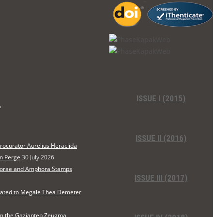
ISSUE I (2015)
.
ISSUE II (2016)
Procurator Aurelius Heraclida
in Perge
30 July 2026
horae and Amphora Stamps
ISSUE III (2017)
cated to Megale Thea Demeter
rom the Gaziantep Zeugma