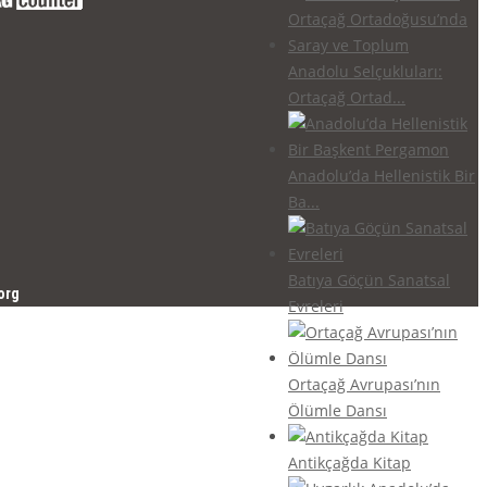
Anadolu Selçukluları:
Ortaçağ Ortad...
Anadolu’da Hellenistik Bir
Ba...
Batıya Göçün Sanatsal
org
Evreleri
Ortaçağ Avrupası’nın
Ölümle Dansı
Antikçağda Kitap