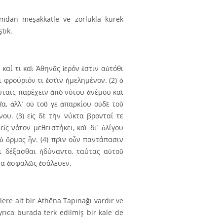
mdan meşakkatle ve zorlukla kürek
tık.
καί τι καὶ Ἀθηνᾶς ἱερόν ἐστιν αὐτόθι
ὶ φρούριόν τι ἐστὶν ἠμελημένον. (2) ὁ
ύ­ταις παρέχειν ἀπὸ νότου ἀνέμου καὶ
α, ἀλλ᾿ οὐ τοῦ γε ἀπαρκίου οὐδὲ τοῦ
ου. (3) εἰς δὲ τὴν νύκτα βρονταί τε
εἰς νότον μεθειστήκει, καὶ δι᾽ ὀλίγου
 ὁ ὅρμος ἦν. (4) πρὶν οὖν παντάπασιν
ι δέξασθαι ἠδύναντο, ταύτας αὐτοῦ
σα ἀσφαλῶς ἐσάλευεν.
lere ait bir Athēna Tapınağı vardır ve
rıca bu­rada terk edilmiş bir kale de