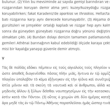
bulunur. (2) Yılın bu mev­si­minde az sayıda gemiyi barındıran ve
rüzgarından koruyan demir atma yeri; ku­zey/kuzeydoğu rüzgar
koruyabilirken; fakat Karadeniz’de
aparkias
ve
thraskios
, Hellas’ta
batı rüzgarına karşı aynı derecede korumayabilir. (3) Ak­şama d
gürültüleri ve şimşekler ortalığı kapladı ve rüzgar hep aynı ka
sonra da güneyden güney­batı rüzgarına doğru yönünü değiştirdi
olmaktan çıktı. (4) Bundan dolayı denizin tamamen patlamasınd
gemileri Athēnai barınağının kabul ede­bildiği ölçüde karaya çekt
misi bir kayalığa yanaşıp güvenle demir atmıştı.
V
Τὰς δὲ πολλὰς ἐδόκει πέμπειν εἰς τοὺς αἰγιαλοὺς τοὺς πλησίο
ὥστε ἀπαθεῖς διαγενέσθαι πάσας πλὴν μιᾶς, ἥντινα ἐν τῷ ὁρμί
πλαγίαν ὑπολαβὸν τὸ κῦμα ἐξήνεγκεν εἰς τὴν ἠϊόνα καὶ συνέτριψ
ἱστία μόνον καὶ τὰ σκεύη τὰ ναυτικὰ καὶ οἱ ἄνθρωποι, ἀλλὰ κα
μηδενὸς ἄλλου ἢ ξύλων δεῖσθαι ναυπηγησίμων εἰς τὴν κατασκευ
ἐστὶν κατὰ τὸν Πόντον. (3) οὗτος ὁ χειμὼν ἐπὶ δύο ἡμέρας κατεῖ
ἄρα μηδὲ τὰς ἐν τῷ Πόντῳ Ἀθήνας παραπλεῦσαι ἡμᾶς ὥσπερ τινὰ