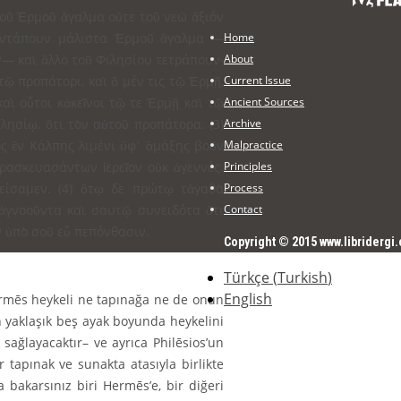
τοῦ Ἑρμοῦ ἄγαλμα οὔτε τοῦ νεὼ ἄξιόν
Home
 πεντάπουν μάλιστα Ἑρμοῦ ἄγαλμα —
About
ν— καὶ ἄλλο τοῦ Φιλησίου τετράπουν∙
Current Issue
τῷ προπάτορι, καὶ ὃ μέν τις τῷ Ἑρμῇ,
Ancient Sources
καὶ οὗτοι κἀκεῖνοι τῷ τε Ἑρμῇ καὶ τῷ
Archive
λησίῳ, ὅτι τὸν αὐτοῦ προπάτορα. (3)
Malpractice
ς ἐν Κάλπης λιμένι ὑφ᾽ ἁμάξης βοῦν
Principles
ρασκευασάντων ἱερεῖον οὐκ ἀγεννές.
Process
πείσαμεν. (4) ὅτῳ δὲ πρώτῳ τἀγαθὰ
Contact
ἀγνοοῦντα καὶ σαυτῷ συνειδότα ὅτι
ν ὑπὸ σοῦ εὖ πεπόνθασιν.
Copyright © 2015 www.libridergi.
Türkçe
(
Turkish
)
English
Hermēs heykeli ne tapınağa ne de onun
 yaklaşık beş ayak bo­yunda heykelini
ağlayacaktır– ve ay­rıca Philēsios’un
r tapınak ve sunakta atasıyla birlikte
akar­sınız biri Hermēs’e, bir diğeri