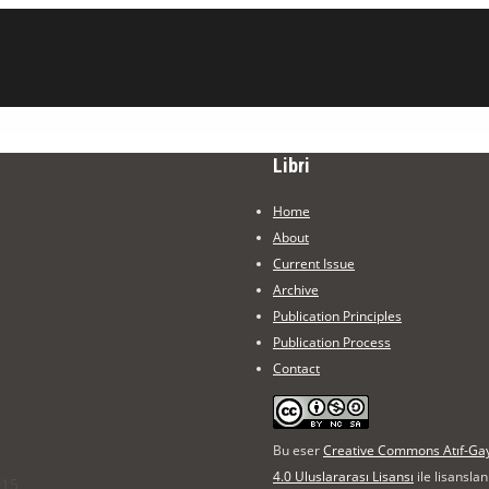
Libri
Home
About
Current Issue
Archive
Publication Principles
Publication Process
Contact
Bu eser
Creative Commons Atıf-Gayr
4.0 Uluslararası Lisansı
ile lisanslan
015