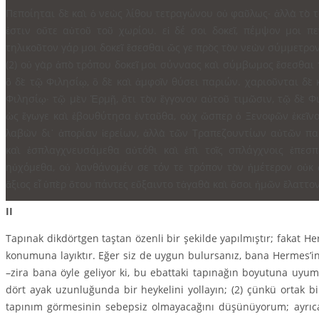
Πεποίηται δὲ καὶ ὁ νεὼς λίθου τετραγώνου οὐ φαῦλως∙ ἀλλὰ τὸ 
ἐστιν οὔτε αὐτοῦ τοῦ χωρίου. εἰ δέ σοι δοκεῖ, πέμψον μοι
τηλικοῦτον γάρ μοι δοκεῖ ἔσεσθαι ὥς γε πρὸς τὸν νεὼν σύμμετρο
(2) οὐ γὰρ ἀπὸ τρόπου δοκεῖ μοι σύνναος καὶ σύμβωμος ἔσεσθαι 
ὃ δὲ τῷ Φιλησίῳ, ὃ δὲ καὶ ἀμφοῖν θύσει παριών. χαριοῦνται δὲ 
Φιλησίῳ∙ τῷ μὲν Ἑρμῇ, ὅτι τὸν ἔγγονον αὐτοῦ τιμῶσιν, τῷ δὲ Φι
ὡς ἔγωγε καὶ ἐβουθύτησα ἐνταῦθα, οὐχ ὥσπερ ὁ Ξενοφῶν ἐκεῖνο
λαβὼν δι᾽ ἀπορίαν ἱερείων, ἀλλὰ τῶν Τραπεζουντίων αὐτῶν πα
καὶ ἐσπλαγχνευσάμεθα αὐτόθι καὶ ἐπὶ τοῖς σπλάγχνοις ἐπεσ
ηὐχόμεθα, οὐ λανθάνομέν σε τόν τε τρόπον τὸν ἡμέτερον οὐκ 
ἄξιος εἶ ὑπὲρ ὅτου πάντες εὔξαιντο τἀγαθὰ καὶ ὅσοι ἡμῶν ἔλαττο
II
Tapınak dikdörtgen taştan özenli bir şekilde yapılmıştır; fakat 
konumuna layıktır. Eğer siz de uygun bulursanız, bana Hermes’in
–zira bana öyle geliyor ki, bu ebattaki tapınağın boyutuna uyum s
dört ayak uzunlu­ğunda bir heykelini yollayın; (2) çünkü ortak bi
tapınım görmesinin sebepsiz olmayacağını düşünüyorum; ayrıca b