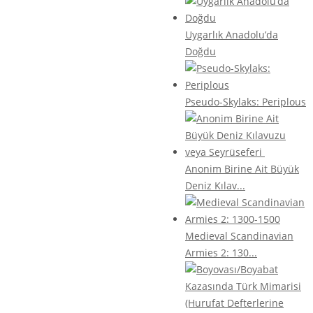
Uygarlık Anadolu’da
Doğdu
Pseudo-Skylaks: Periplous
Anonim Birine Ait Büyük
Deniz Kılav...
Medieval Scandinavian
Armies 2: 130...