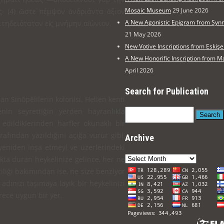
Mosaic Museum
29 June 2026
∙ (4) ὥστε πέμψον ἀνδριάντα ἄξιον
A New Agonistic Epigram from Syn
τηδειότατον εἰς μνήμην αἰώνιον.
21 May 2026
New Votive Inscriptions from Eski
A New Honorific Inscription from
April 2026
Search for Publication
n Sinōpēlilerin kolonisi, Hellen kenti
nin seyrettiğin yerden hayranlıkla
Search
 edildiklerinden harfler okunaklı bir
rafından yazıldığını açığa vurur gibi,
Archive
yeniden inşa etmeyi ve üzerlerin­deki
Archive
yakta duran heykelinize gelince, her ne
iliği bakımından ise, ne size benziyor
dınızı taşımaya layık bir heykelinizi
ece uygun bir yer.