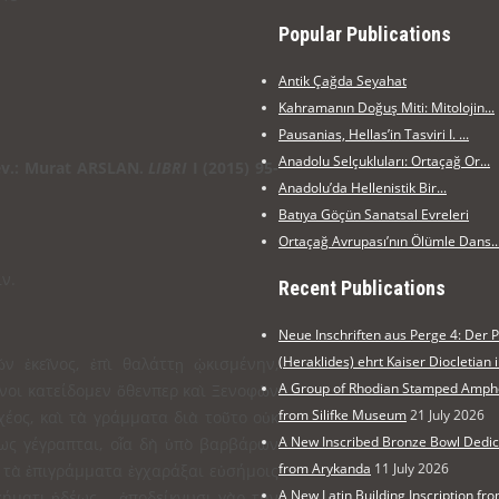
Popular Publications
Antik Çağda Seyahat
Kahramanın Doğuş Miti: Mitolojin...
Pausanias, Hellas’in Tasviri I. ...
Anadolu Selçukluları: Ortaçağ Or...
Çev.: Murat ARSLAN.
LIBRI
I (2015) 95-
Anadolu’da Hellenistik Bir...
Batıya Göçün Sanatsal Evreleri
Ortaçağ Avrupası’nın Ölümle Dans..
ν.
Recent Publications
Neue Inschriften aus Perge 4: Der 
(Heraklides) ehrt Kaiser Diocletian 
ν ἐκεῖνος, ἐπὶ θαλάττῃ ᾠκισμένην,
A Group of Rhodian Stamped Amp
ενοι κατείδομεν ὅθενπερ καὶ Ξενοφῶν
from Silifke Museum
21 July 2026
αχέος, καὶ τὰ γράμματα διὰ τοῦτο οὐκ
A New Inscribed Bronze Bowl Dedi
νως γέγραπται, οἷα δὴ ὑπὸ βαρβάρων
from Arykanda
11 July 2026
ὶ τὰ ἐπιγράμματα ἐγχαράξαι εὐσήμοις
A New Latin Building Inscription f
σχήματι ἡδέως —ἀποδείκνυσι γὰρ τὴν