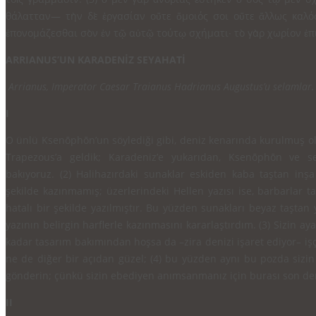
θάλατταν— τὴν δὲ ἐργασίαν οὔτε ὅμοιός σοι οὔτε ἄλλως καλός
ἐπονομάζεσθαι σὸν ἐν τῷ αὐτῷ τούτῳ σχήματι∙ τὸ γὰρ χωρίον ἐπι
ARRIANUS’UN KARADENİZ
SEYAHATİ
Arrianus, Imperator Caesar
Traianus Hadrianus
Augustus’u selamlar.
I
O ünlü Ksenōphōn’un söylediği gibi, deniz kenarında ku­rulmuş ola
Trape­zous’a geldik; Karadeniz’e yukarıdan, Ksenōphōn ve se
bakıyoruz. (2) Halihazır­daki sunaklar eskiden kaba taştan inşa
şekilde kazınmamış; üzerlerindeki Hellen yazısı ise, barbarlar ta
hatalı bir şekilde yazılmıştır. Bu yüzden sunakları beyaz taştan 
yazının belirgin harflerle kazınmasını kararlaştırdım. (3) Sizin a
kadar tasa­rım bakımından hoşsa da –zira denizi işaret ediyor– işç
ne de diğer bir açıdan güzel; (4) bu yüzden aynı bu pozda sizin a
gönderin; çünkü sizin ebediyen anımsanmanız için burası son der
II