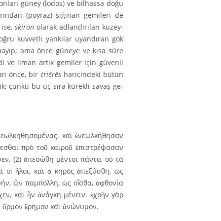
 onları güney (lodos) ve bilhassa doğu
ından (poyraz) sığınan ge­mileri de
 ise,
skirōn
olarak adlandırılan kuzey­
oğru kuvvetli yankılar uyandıran gök
lmayıp; ama önce güneye ve kısa süre
 ve liman artık gemiler için güvenli
an önce, bir
triērēs
haricin­deki bütün
ik; çünkü bu üç sıra kürekli savaş ge­
ν νεωλκηθησομένας. καὶ ἐνεωλκήθησαν
ζεσθαι πρὸ τοῦ καιροῦ ἐπιστρέψασαν
εν. (2) ἀπεσώθη μέντοι πάντα, οὐ τὰ
ὶ οἱ ἧλοι, καὶ ὁ κηρὸς ἀπεξύσθη, ὡς
ήν, ὧν παμπόλλη, ὡς οἶσθα, ἀφθονία
χεν, καὶ ἦν ἀνάγκη μένειν. ἐχρῆν γὰρ
 ὅρμον ἔρημον καὶ ἀνώνυμον.