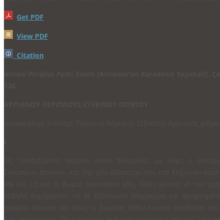
Get PDF
View PDF
Citation
Arriani Periplus Ponti Euxini
[Arrianus’un Karadeniz Seyahati]. 
126.
ΑΡΡΙΑΝΟΥ ΠΕΡΙΠΛΟΥΣ ΕΥΞΕΙΝΟΥ ΠΟΝΤΟΥ
Αὐτοκράτορι Καίσαρι Τραϊανῷ Ἀδριανῷ Σεβαστῷ Ἀρριανὸς χαίρει
I
Εἰς Τραπεζοῦντα ἥκομεν, πόλιν Ἑλληνίδα, ὡς λέγει ὁ Ξενοφῶ
Σινωπέων ἄποικον∙ καὶ τὴν μὲν θάλατταν τὴν τοῦ Εὐξείνου ἄσμ
καὶ σύ. (2) καὶ οἱ βωμοὶ ἀνεστᾶσιν ἤδη, λίθου μέντοι γε τοῦ τρ
εὔδηλα κεχάρακται∙ τὸ δὲ Ἑλληνικὸν ἐπίγραμμα καὶ ἡμαρτη­μέ
γραφέν. ἔγνωκα οὖν τούς τε βωμοὺς λίθου λευκοῦ ἀναθεῖναι, κα
τοῖς γράμμασιν. (3) ὁ μὲν γὰρ ἀνδριὰς ἕστηκεν ὁ σός τῷ μὲν 