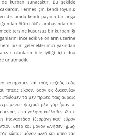
in de kurban sunacaktır. Bu şekilde
aklardır. Hermēs için, kendi soyunu;
n ben de, orada kendi payıma bir boğa
luğundan ötürü öküz arabasından bir
edi; tersine kusursuz bir kurbanlığı
rganlarını inceledik ve onların üzerine
ani hem bizim geleneklerimizi yakından
zar olanların bile iyiliği için dua
de unut­madık.
να κατήραμεν καὶ τοὺς πεζοὺς τοὺς
ὶ ἱππέας εἴκοσιν ὅσον εἰς διακονίαν
δε ἐπλέομεν τὰ μὲν πρῶτα ταῖς αὔραις
αχρώμενοι∙ ψυχραὶ μὲν γὰρ ἦσαν αἱ
λομένοις. εἶτα γαλήνη ἐπέλαβεν, ὥστε
έλη ἐπαναστᾶσα ἐξερράγη κατ᾽ εὖρον
αντίον, ὅπερ καὶ μόνον ὤνησεν ἡμᾶς∙
 τὰς κώπας μόνον ἀλλὰ καὶ ὑπὲρ τὰς