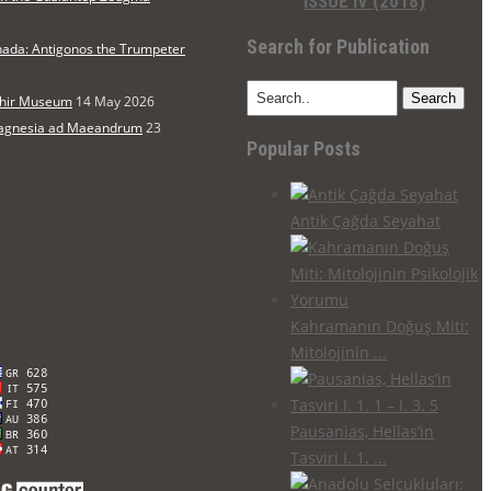
ISSUE IV (2018)
Search for Publication
nada: Antigonos the Trumpeter
Search
şehir Museum
14 May 2026
 Magnesia ad Maeandrum
23
Popular Posts
Antik Çağda Seyahat
Kahramanın Doğuş Miti:
Mitolojinin ...
Pausanias, Hellas’in
Tasviri I. 1. ...