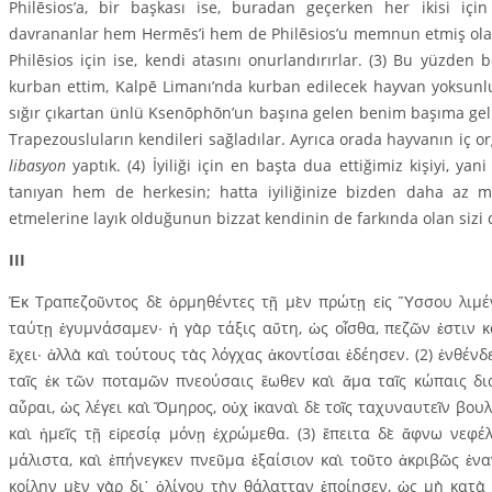
Philēsios’a, bir başkası ise, buradan geçerken her ikisi iç
davrananlar hem Hermēs’i hem de Philēsios’u memnun etmiş olac
Philēsios için ise, kendi atasını onurlandırırlar. (3) Bu yüzde
kurban ettim, Kalpē Limanı’nda kurban edilecek hayvan yoksun
sığır çıkartan ünlü Ksenōphōn’un başına gelen benim başıma gelm
Trape­zousluların kendileri sağladılar. Ayrıca orada hayva­nın iç o
libasyon
yaptık. (4) İyiliği için en başta dua ettiğimiz ki­şiyi, y
tanıyan hem de herkesin; hatta iyiliğinize bizden daha az mah
etmelerine layık olduğunun bizzat kendinin de farkında olan sizi 
ΙΙΙ
Ἐκ Τραπεζοῦντος δὲ ὁρμηθέντες τῇ μὲν πρώτῃ εἰς Ὕσσου λιμέ
ταύτῃ ἐγυμνάσαμεν∙ ἡ γὰρ τάξις αὕτη, ὡς οἶσθα, πεζῶν ἐστιν κα
ἔχει∙ ἀλλὰ καὶ τούτους τὰς λόγχας ἀκοντίσαι ἐδέησεν. (2) ἐνθέν
ταῖς ἐκ τῶν ποταμῶν πνεούσαις ἕωθεν καὶ ἅμα ταῖς κώπαις δι
αὖραι, ὡς λέγει καὶ Ὅμηρος, οὐχ ἱκαναὶ δὲ τοῖς ταχυναυτεῖν βου
καὶ ἡμεῖς τῇ εἰρεσίᾳ μόνῃ ἐχρώμεθα. (3) ἔπειτα δὲ ἄφνω νεφ
μάλιστα, καὶ ἐπή­νεγκεν πνεῦμα ἐξαίσιον καὶ τοῦτο ἀκριβῶς ἐν
κοίλην μὲν γὰρ δι᾽ ὀλίγου τὴν θάλατταν ἐποίησεν, ὡς μὴ κατὰ