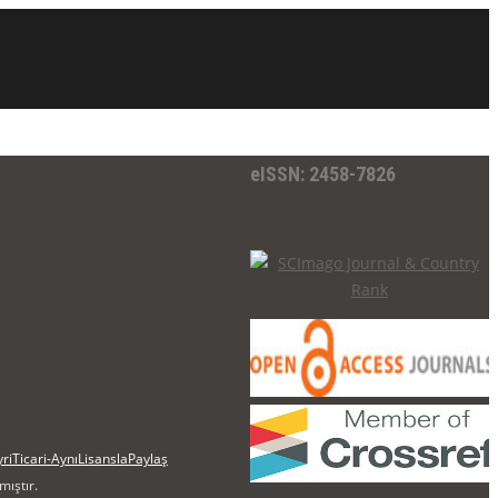
eISSN: 2458-7826
iTicari-AynıLisanslaPaylaş
mıştır.