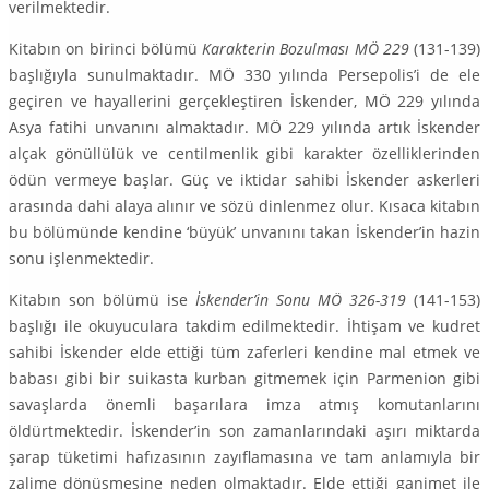
verilmektedir.
Kitabın on birinci bölümü
Karakterin Bozulması MÖ 229
(131-139)
başlığıyla sunulmaktadır. MÖ 330 yılında Persepolis’i de ele
geçiren ve hayallerini gerçekleştiren İskender, MÖ 229 yılında
Asya fatihi unvanını almaktadır. MÖ 229 yılında artık İskender
alçak gönüllülük ve cen­tilmenlik gibi karakter özelliklerinden
ödün vermeye başlar. Güç ve iktidar sahibi İskender asker­leri
arasında dahi alaya alınır ve sözü dinlenmez olur. Kısaca kitabın
bu bölümünde kendine ‘büyük’ unvanını takan İskender’in hazin
sonu işlenmektedir.
Kitabın son bölümü ise
İskender’in Sonu MÖ 326-319
(141-153)
başlığı ile okuyuculara takdim edilmektedir. İhtişam ve kudret
sahibi İskender elde ettiği tüm zaferleri kendine mal et­mek ve
babası gibi bir suikasta kurban gitmemek için Parmenion gibi
savaşlarda önemli başarı­lara imza atmış komutanlarını
öldürtmektedir. İskender’in son zamanlarındaki aşırı miktarda
şarap tüketimi hafızasının zayıflamasına ve tam anlamıyla bir
zalime dönüşmesine neden ol­maktadır. Elde ettiği ganimet ile