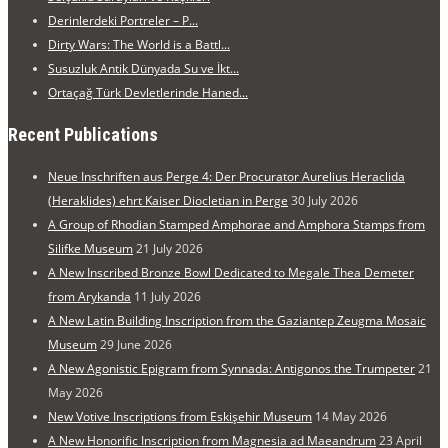
Derinlerdeki Portreler – P...
Dirty Wars: The World is a Battl...
Susuzluk Antik Dünyada Su ve İkt...
Ortaçağ Türk Devletlerinde Haned...
Recent Publications
Neue Inschriften aus Perge 4: Der Procurator Aurelius Heraclida
(Heraklides) ehrt Kaiser Diocletian in Perge
30 July 2026
A Group of Rhodian Stamped Amphorae and Amphora Stamps from
Silifke Museum
21 July 2026
A New Inscribed Bronze Bowl Dedicated to Megale Thea Demeter
from Arykanda
11 July 2026
A New Latin Building Inscription from the Gaziantep Zeugma Mosaic
Museum
29 June 2026
A New Agonistic Epigram from Synnada: Antigonos the Trumpeter
21
May 2026
New Votive Inscriptions from Eskişehir Museum
14 May 2026
A New Honorific Inscription from Magnesia ad Maeandrum
23 April