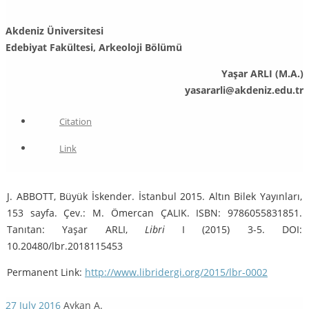
Akdeniz Üniversitesi
Edebiyat Fakültesi, Arkeoloji Bölümü
Yaşar ARLI (M.A.)
yasararli@akdeniz.edu.tr
Citation
Link
J. ABBOTT, Büyük İskender. İstanbul 2015. Altın Bilek Yayınları,
153 sayfa. Çev.: M. Ömercan ÇALIK. ISBN: 9786055831851.
Tanıtan: Yaşar ARLI,
Libri
I (2015) 3-5. DOI:
10.20480/lbr.2018115453
Permanent Link:
http://www.libridergi.org/2015/lbr-0002
27 July 2016
Aykan A.