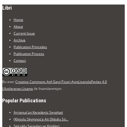
Libri
Home
About
Current Issue
Archive
Publication Principles
Publication Process
Contact
Bu eser
Creative Commons Atıf-GayriTicari-AynıLisanslaPaylaş 4.0
Uluslararası Lisansı
ile lisanslanmıştır.
Popular Publications
Arrianus’un Karadeniz Seyahati
(Khioslu Skymnos’a Ait Olduğu Sö...
Selçuklu Sarayları ve Köşkleri