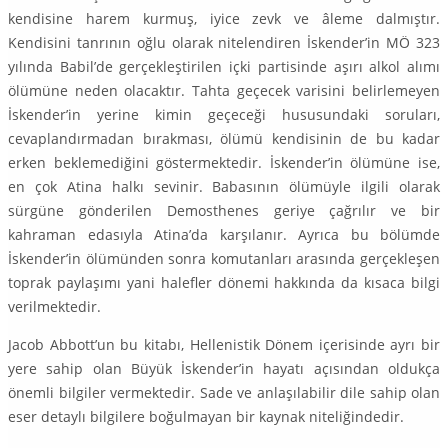
kendisine harem kurmuş, iyice zevk ve âleme dalmıştır.
Kendisini tanrının oğlu olarak nitelendiren İskender’in MÖ 323
yılında Babil’de gerçekleştirilen içki partisinde aşırı alkol alımı
ölümüne neden olacaktır. Tahta geçecek varisini belirlemeyen
İskender’in yerine kimin geçeceği hususundaki soruları,
cevaplandırmadan bırakması, ölümü ken­disinin de bu kadar
erken beklemediğini göstermektedir. İskender’in ölümüne ise,
en çok Atina halkı sevinir. Babasının ölümüyle ilgili olarak
sürgüne gönderilen Demosthenes geriye çağrılır ve bir
kahraman edasıyla Atina’da karşılanır. Ayrıca bu bölümde
İskender’in ölü­münden sonra komutanları arasında gerçekleşen
toprak paylaşımı yani halefler dönemi hakkında da kı­saca bilgi
verilmektedir.
Jacob Abbott’un bu kitabı, Hellenistik Dönem içerisinde ayrı bir
yere sahip olan Büyük İsken­der’in hayatı açısından oldukça
önemli bilgiler vermektedir. Sade ve anlaşılabilir dile sahip olan
eser detaylı bilgilere boğulmayan bir kaynak niteliğindedir.