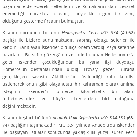
başarılar elde ederek Hellenlerin ve Romalıların dahi cesaret
ede­mediği topraklara ulaşmış, böylelikle olgun bir genç
olduğunu gösterme fırsatını bulmuştur.
Kitabın dördüncü bölümü
Hellespont’u Geçiş MÖ 334
(49-62)
başlığı ile bizlere sunulmakta­dır. Yapmış olduğu seferler ile
kendini kanıtlayan İskender oldukça önem verdiği Asya seferine
hazırlanır. Bu sefer güzergâhı üzerinde bulunan Hellespontos’a
gelen İskender çocukluğundan bu yana ilgi duyduğu
Homeros’un destanlarından bildiği Troya’yı gezer. Burada
gerçekleşen savaşta Akhilleus’un üstlendiği rolü kendisi
üstlenerek onun gibi olağanüstü bir kahraman olarak anılma
isteğinin İskender’in binlerce kilometrelik bir alanı
fethetmesindeki en büyük etkenlerden biri olduğuna
değinilmektedir.
Kitabın beşinci bölümü
Anadolu’daki Seferberlik MÖ 334-333
(63-
74) başlığını taşımaktadır. MÖ 334 yılında Anadolu’da İskender
ile başlayan istilalar sonucunda yaklaşık iki yüzyıl süren Pers