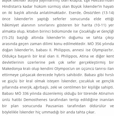
Büyük İskender
adıyla yayınlanmış olan kitapta; Ege Havzası’ndan
Hindistan’a kadar hüküm sürmüş olan Büyük İskender’in hayatı
on iki başlık altında anlatılmaktadır. Eserde,
Önsöz
’den (13-14)
önce İskender’in yaptığı seferler sonucunda elde ettiği
hâkimiyet alanının sınırlarını gösteren bir harita (10-11) yer
almakta olup, kitabın birinci bölümünde ise
Çocukluğu ve Gençliği
(15-25) başlığı altında İskender’in doğumu ve tahta çıkışı
arasında geçen zaman dilimi konu edilmekte­dir. MÖ 356 yılında
doğan İskender’in, babası II. Philippos, annesi ise Olympias’tır.
Oldukça ba­şarılı bir kral olan II. Philippos, Atina ve diğer kent
devletlerinin üzerlerine pek çok sefer gerçek­leştirmiş bir
Makedonya kralı olup kendini Olympos’un on üçüncü tanrısı ilan
ettirmeye çalışacak derecede hybris sahibidir. Babası gibi hırslı
ve güçlü bir kral olmak isteyen İskender, çocukluk ve gençlik
yıllarında enerjik, ağırbaşlı, zeki ve centilmen bir kişiliğe sahipti.
Babası MÖ 336 yılında düzenlemiş olduğu bir törende Atina’nın
ünlü hatibi Demosthenes tarafından tertip edildiğine inanılan
bir plan sonucunda Pausanias tarafından öldürülür ve
böylelikle İskender hiç ummadığı bir anda tahta çıkar.