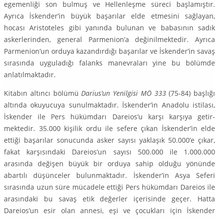
egemenliği son bulmuş ve Hellenleşme süreci başlamıştır.
Ayrıca İskender’in büyük başa­rılar elde etmesini sağlayan,
hocası Aristoteles gibi yanında bulunan ve babasının sadık
askerle­rinden, general Parmenion’a değinilmektedir. Ayrıca
Parmenion’un orduya kazandırdığı başarılar ve İskender’in savaş
sırasında uyguladığı falanks manevraları yine bu bölümde
anlatılmaktadır.
Kitabın altıncı bölümü
Darius’un Yenilgisi MÖ 333
(75-84) başlığı
altında okuyucuya sunul­maktadır. İskender’in Anadolu istilası,
İskender ile Pers hükümdarı Dareios’u karşı karşıya getir­
mektedir. 35.000 kişilik ordu ile sefere çıkan İskender’in elde
ettiği başarılar sonucunda asker sayısı yaklaşık 50.000’e çıkar,
fakat karşısındaki Dareios’un sayısı 500.000 ile 1.000.000
arasında değişen büyük bir orduya sahip olduğu yönünde
abartılı düşünceler bulunmaktadır. İsken­der’in Asya Seferi
sırasında uzun süre mücadele ettiği Pers hükümdarı Dareios ile
arasındaki bu savaş etik değerler içerisinde geçer. Hatta
Dareios’un esir olan annesi, eşi ve çocukları için İsken­der