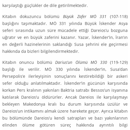
karşılaştığı güçlükler de dile getirilmektedir.
Kitabın dokuzuncu bölümü
Büyük Zafer MÖ 331
(107-118)
başlığını taşımaktadır. MÖ 331 yılında Büyük İskender Asya
seferi sırasında uzun süre mücadele ettiği Dareios’u bozguna
uğratır ve en büyük zaferini kazanır. Yazar, İskender’in, İran’ın
en değerli hazinelerinin saklandığı Susa şehrini ele geçirmesi
hakkında da bizleri bilgilendirmektedir.
Kitabın onuncu bölümü
Darius’un Ölümü MÖ 330
(119-129)
başlığı ile verilir. MÖ 330 yılında İskender’in, Susa’dan
Persepolis’e ilerleyişinin sonuçlarını kestirebildiği bir askeri
sefer olduğu anlatılmaktadır. İskender’in gücünün karşısında
korkan Pers kralının yakınları Baktria satrabı Bessos’un isyanına
katılarak Dareios’u öldürürler. Ancak Dareios ile karşılaşmayı
bekleyen Makedonya kralı bu durum karşısında üzülür ve
Dareios’un intikamını almak üzere harekete geçer. Ayrıca kitabın
bu bölümünde Dareios’u kendi satrapları ve bazı yakınlarının
elinden ölüme götüren süreç hakkında ayrıntılı bilgi