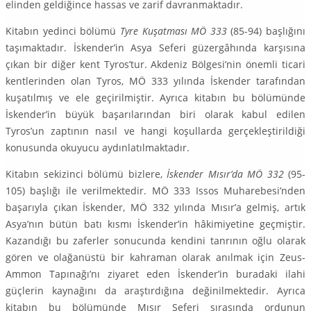
elinden geldiğince hassas ve zarif davranmaktadır.
Kitabın yedinci bölümü
Tyre Kuşatması MÖ 333
(85-94) başlığını
taşımaktadır. İskender’in Asya Seferi güzergâhında karşısına
çıkan bir diğer kent Tyros’tur. Akdeniz Bölgesi’nin önemli ti­cari
kentlerinden olan Tyros, MÖ 333 yılında İskender tarafından
kuşatılmış ve ele geçirilmiştir. Ayrıca kitabın bu bölümünde
İskender’in büyük başarılarından biri olarak kabul edilen
Tyros’un zaptının nasıl ve hangi koşullarda gerçekleştirildiği
konusunda okuyucu aydınlatılmaktadır.
Kitabın sekizinci bölümü bizlere,
İskender Mısır’da MÖ 332
(95-
105) başlığı ile verilmekte­dir. MÖ 333 Issos Muharebesi’nden
başarıyla çıkan İskender, MÖ 332 yılında Mısır’a gelmiş, artık
Asya’nın bütün batı kısmı İskender’in hâkimiyetine geçmiştir.
Kazandığı bu zaferler sonu­cunda kendini tanrının oğlu olarak
gören ve olağanüstü bir kahraman olarak anılmak için Zeus-
Ammon Tapınağı’nı ziyaret eden İskender’in buradaki ilahi
güçlerin kaynağını da araştırdığına de­ğinil­mektedir. Ayrıca
kitabın bu bölümünde Mısır Seferi sırasında ordunun