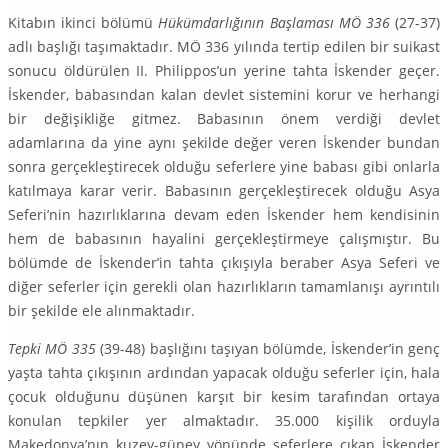
Kitabın ikinci bölümü
Hükümdarlığının Başlaması MÖ 336
(27-37)
adlı başlığı taşımaktadır. MÖ 336 yılında tertip edilen bir suikast
sonucu öldürülen II. Philippos’un yerine tahta İskender geçer.
İskender, babasından kalan devlet sistemini korur ve herhangi
bir değişikliğe gitmez. Ba­basının önem verdiği devlet
adamlarına da yine aynı şekilde değer veren İskender bundan
sonra gerçekleştirecek olduğu seferlere yine babası gibi onlarla
katılmaya karar verir. Babasının gerçekleştirecek olduğu Asya
Seferi’nin hazırlıklarına devam eden İskender hem kendisinin
hem de babasının hayalini gerçekleştirmeye çalışmıştır. Bu
bölümde de İskender’in tahta çıkışıyla beraber Asya Seferi ve
diğer seferler için gerekli olan hazırlıkların tamamlanışı ayrıntılı
bir şekilde ele alınmaktadır.
Tepki MÖ 335
(39-48) başlığını taşıyan bölümde, İskender’in genç
yaşta tahta çıkışının ardından yapacak olduğu seferler için, hala
çocuk olduğunu düşünen karşıt bir kesim tarafından ortaya
konulan tepkiler yer almaktadır. 35.000 kişilik orduyla
Makedonya’nın kuzey-güney yö­nünde seferlere çıkan İskender