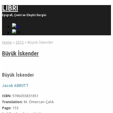
LIBRI
Epigrafi, Çeviri ve Eleştiri Dergisi
Home
»
2015
»
Büyük İskender
Büyük İskender
Büyük İskender
Jacob ABBOTT
ISBN:
9786055831851
Translation:
M. Ömercan Çalık
Page:
153