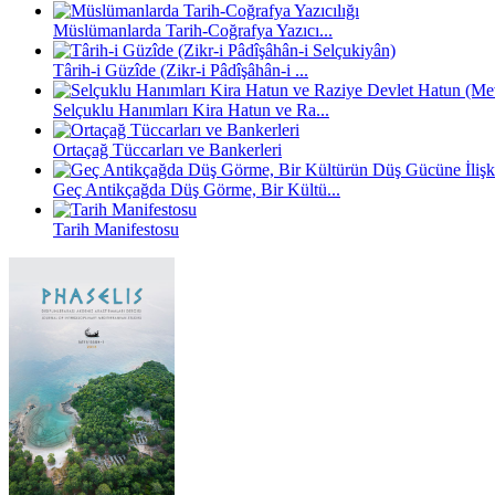
Müslümanlarda Tarih-Coğrafya Yazıcı...
Târih-i Güzîde (Zikr-i Pâdîşâhân-i ...
Selçuklu Hanımları Kira Hatun ve Ra...
Ortaçağ Tüccarları ve Bankerleri
Geç Antikçağda Düş Görme, Bir Kültü...
Tarih Manifestosu