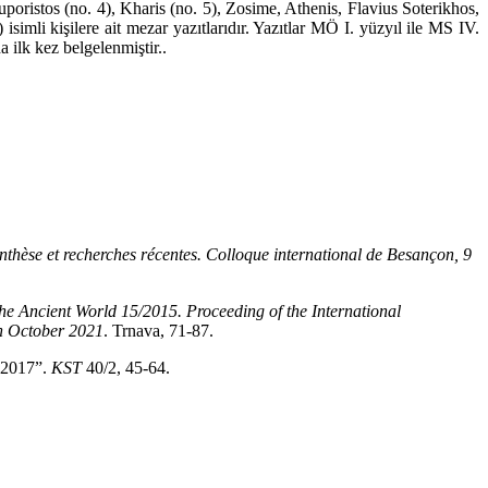
uporistos (no. 4), Kharis (no. 5), Zosime, Athenis, Flavius Soterikhos,
 isimli kişilere ait mezar yazıtlarıdır. Yazıtlar MÖ I. yüzyıl ile MS IV.
 ilk kez belgelenmiştir..
thèse et recherches récentes. Colloque international de Besançon, 9
the Ancient World 15/2015. Proceeding of the International
th October 2021
. Trnava, 71-87.
: 2017”.
KST
40/2, 45-64.