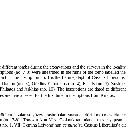
r different tombs during the excavations and the surveys in the locality
ptions (no. 7-8) were unearthed in the ruins of the tomb labelled the
b”. The inscription no. 1 is the Latin epitaph of Cassius Liberalius,
khanon (no. 3), Ofellius Euporistos (no. 4), Kharis (no. 5), Zosime,
 Philtatos and Arkhias (no. 10). The inscriptions are dated to different
e here attested for the first time in inscriptions from Knidos.
ülen kazılar ve yüzey araştırmaları sırasında dört farklı mezarda ele
azıt (no. 7-8) “Tonozlu Anıt Mezar” olarak tanımlanan mezar yapısının
Yazıt no. 1, VII. Gemina Lejyonu’nun
centurio
’su Cassius Liberalius’a ait