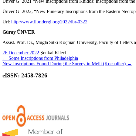
Ünver G. 2021 “New Inscriptions from Knidos: Inscriptions from the
Ünver G. 2022, “New Funerary Inscriptions from the Eastern Necrop
Url:
http://www.libridergi.org/2022/lbr-0322
Güray ÜNVER
Assist. Prof. Dr., Muğla Sıtkı Koçman University, Faculty of Lette
26 December 2022
Şenkal Kileci
←
Some Inscriptions from Philadelphia
New Inscriptions Found During the Survey in Melli (Kocaaliler)
→
eISSN: 2458-7826