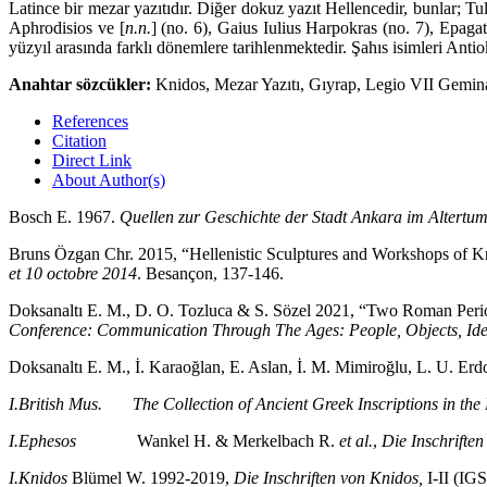
Latince bir me­zar yazıtıdır. Diğer dokuz yazıt Hellencedir, bunlar; T
Aphrodisios ve [
n.n.
] (no. 6), Gaius Iulius Harpokras (no. 7), Epaga
yüzyıl arasında farklı dönemlere tarih­lenmektedir. Şahıs isimleri Ant
Anahtar sözcükler:
Knidos, Mezar Yazıtı, Gıyrap, Legio VII Gemin
References
Citation
Direct Link
About Author(s)
Bosch E. 1967.
Quellen zur Geschichte der Stadt Ankara im Altertu
Bruns Özgan Chr. 2015, “Hellenistic Sculptures and Workshops of K
et 10 octobre 2014
. Besançon, 137-146.
Doksanaltı E. M., D. O. Tozluca & S. Sözel 2021, “Two Roman Peri
Conference: Communication Through The Ages: People, Objects, Idea
Doksanaltı E. M., İ. Karaoğlan, E. Aslan, İ. M. Mimiroğlu, L. U. E
I.British Mus.
The Collection of Ancient Greek Inscriptions in th
I.Ephesos
Wankel H. & Merkelbach R.
et al.
,
Die Inschrifte
I.Knidos
Blümel W. 1992-2019,
Die Inschriften von Knidos,
I-II (IG