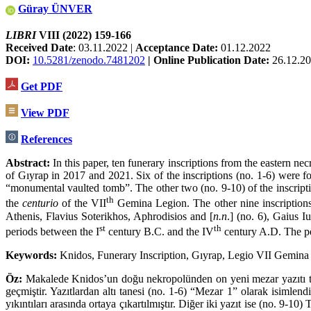
Güray ÜNVER
LIBRI
VIII (2022) 159-166
Received Date
: 03.11.2022 |
Acceptance Date:
01.12.2022
DOI:
10.5281/zenodo.7481202
|
Online Publication Date:
26.12.2
Get PDF
View PDF
References
Abstract:
In this paper, ten funerary inscriptions from the eastern ne
of Gıyrap in 2017 and 2021. Six of the inscriptions (no. 1-6) were f
“mon­umental vaulted tomb”. The other two (no. 9-10) of the inscript
th
the
centurio
of the VII
Gemina Legion. The other nine inscriptions 
Athenis, Flavius Soterikhos, Aphrodisios and [
n.n
.] (no. 6), Gaius I
st
th
periods between the I
century B.C. and the IV
century A.D. The per
Keywords:
Knidos, Funerary Inscription, Gıyrap, Legio VII Gemina
Öz:
Makalede Knidos’un doğu nekropolünden on yeni mezar yazıtı tanıt
geçmiştir. Yazıtlardan altı tanesi (no. 1-6) “Mezar 1” olarak isimle
yıkıntıları arasında ortaya çıkartılmıştır. Diğer iki yazıt ise (no. 9-