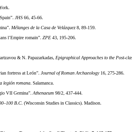
York.
 Spain”.
JHS
66, 45-66.
mina”.
Mélanges de la Casa de Velázquez
8, 89-159.
 dans l’Empire romain”.
ZPE
43, 195-206.
 Martzavou & N. Papazarkadas,
Epigraphical Approaches to the Post-cl
ian fortress at León”.
Journal of Roman Archaeology
16, 275-286.
na legión romana
. Salamanca.
Legio VII Gemina”.
Athenaeum
98/2, 437-444.
 200–100 B.C.
(Wisconsin Studies in Classics). Madison.