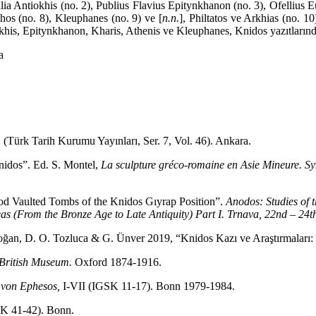
ullia Antiokhis (no. 2), Publius Flavius Epitynkhanon (no. 3), Ofellius E
thos (no. 8), Kleuphanes (no. 9) ve [
n.n.
], Philtatos ve Arkhias (no. 10)
iokhis, Epitynkhanon, Kharis, Athenis ve Kleuphanes, Knidos yazıtlarında
a
m
(Türk Tarih Kurumu Yayınları, Ser. 7, Vol. 46). Ankara.
nidos”. Ed. S. Montel,
La sculpture gréco-romaine en Asie Mineure. Syn
od Vaulted Tombs of the Knidos Gıyrap Position”.
Anodos: Studies of 
s (From the Bronze Age to Late Antiquity) Part I. Trnava, 22nd – 24
rdoğan, D. O. Tozluca & G. Ünver 2019, “Knidos Kazı ve Araştırmaları
e British Museum.
Oxford 1874-1916.
n von Ephesos,
I-VII (IGSK 11-17). Bonn 1979-1984.
SK 41-42). Bonn.