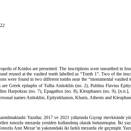
022
cropolis of Knidos are presented. The inscriptions were unearthed in fou
ound reused at the vaulted tomb labelled as “Tomb 1”. Two of the inscri
ions were found in two different tombs near the “monumental vaulted tom
are Greek epitaphs of Tullia Antiokhis (no. 2), Publius Flavius Epityn
ulius Harpokras (no. 7), Epagathos (no. 8), Kleuphanes (no. 9), [
n.n.
],
sonal names Antiokhis, Epitynkhanon, Kharis, Athenis and Kleuphanes ar
ılmaktadır. Yazıtlar, 2017 ve 2021 yıllarında Gıyrap mevkisinde yürüt
ndirilen tonozlu mezarda yeniden kullanılmış olarak bulunmuştur. İki y
10) Tonozlu Anıt Mezar’ın yakınındaki iki farklı me­zarda ele geçmiştir. 