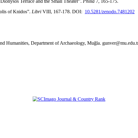
 Dionysos Terrace and the Small Theater”.
Philia
7, 165-175.
olis of Knidos”.
Libri
VIII, 167-178. DOI:
10.5281/zenodo.7481202
rs and Humanities, Department of Archaeology, Muğla. gunver@mu.edu.t