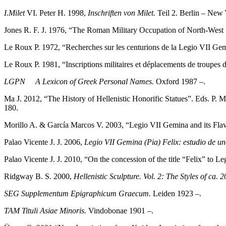
I.Milet
VI. Peter H. 1998,
Inschriften von Milet.
Teil 2. Berlin – New 
Jones R. F. J. 1976, “The Roman Military Occupation of North-West
Le Roux P. 1972, “Recherches sur les centurions de la Legio VII Ge
Le Roux P. 1981, “Inscriptions militaires et déplacements de troupes
LGPN
A Lexicon of Greek Personal Names.
Oxford 1987 –.
Ma J. 2012, “The History of Hellenistic Honorific Statues”. Eds. P.
180.
Morillo A. & García Marcos V. 2003, “Legio VII Gemina and its Flav
Palao Vicente J. J. 2006,
Legio VII Gemina (Pia) Felix: estudio de u
Palao Vicente J. J. 2010, “On the concession of the title “Felix” to 
Ridgway B. S. 2000,
Hellenistic Sculpture. Vol. 2: The Styles of ca.
SEG Supplementum Epigraphicum Graecum.
Leiden 1923 –.
TAM
Tituli Asiae Minoris.
Vindobonae 1901 –.