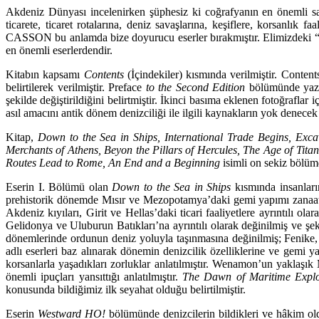
Akdeniz Dünyası incelenirken şüphesiz ki coğrafyanın en önemli sacay
ticarete, ticaret rotalarına, deniz savaşlarına, keşiflere, korsanlık
CASSON bu anlamda bize doyurucu eserler bırakmış­tır. Elimizdeki 
en önemli eserlerdendir.
Kitabın kapsamı
Contents
(İçindekiler) kısmında verilmiştir. Conte
belirtilerek veril­miştir. Preface
to the Second Edition
bölümünde yazar
şekilde değiştirildiğini belirtmiştir. İkinci basıma eklenen fotoğrafla
asıl amacını antik dönem denizciliği ile ilgili kaynakların yok denecek 
Kitap,
Down to the Sea in Ships, International Trade Begins, Ex
Merchants of Athens, Beyon the Pillars of Hercules, The Age of Tita
Routes Lead to Rome, An End and a Begin­ning
isimli on sekiz bölüm
Eserin I. Bölümü olan
Down to the Sea in Ships
kısmında insanları
prehistorik dönemde Mı­sır ve Mezopotamya’daki gemi yapımı zanaatı
Akdeniz kıyıları, Girit ve Hellas’daki ticari fa­aliyetlere ayrıntılı olar
Gelidonya ve Uluburun Batıkları’na ayrıntılı olarak değinilmiş ve şekil
dönemlerinde ordunun deniz yoluyla taşınmasına değinilmiş; Fenike, 
adlı eserleri baz alınarak dönemin de­nizcilik özelliklerine ve gemi ya
korsanlarla yaşadıkları zorluklar anlatılmıştır. Wenamon’un yaklaşık
önemli ipuçları yansıttığı anlatılmıştır.
The Dawn of Maritime Explo
konusunda bildiğimiz ilk seya­hat olduğu belirtilmiştir.
Eserin
Westward HO!
bölümünde denizcilerin bildikleri ve hâkim ol