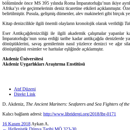
bölümünde önce MS 395 yılında Roma İmparatorluğu’nun ikiye ayrılışı
Afrika’yı ele geçirmelerinin deniz ticaretine etkileri açıklanmış­tır
be­lirtilmiştir. Pusula, gelişmiş dümenler, alev makineleri gibi birçok ye
Kitap denizcilikle ilgili önemli olayların kronolojik olarak verildiği
Ta
Eser Antikçağdenizciliği ile ilgili akademik çalışmalar yapanl
İmparatorluğu’nun sona erdiği tarihe kadar antikçağda denizlerde yaş
dönüştüklerini, savaş gemilerinin nasıl yüzlerce de­nizci ve ağır si
dönüştüğünü resimler ve haritalar eşliğinde açıklamıştır.
Akdeniz Üniversitesi
Akdeniz Uygarlıkları Araştırma Enstitüsü
Atıf Düzeni
Direkt Link
D. Akdeniz,
The Ancient Mariners: Seafarers and Sea Fighters of the
Kalıcı bağlantı adresi:
http://www.libridergi.org/2018/lbr-0171
16 Kasım 2018
Aykan A.
←
Hellenistik Dünya Tarihi MÖ 323-30