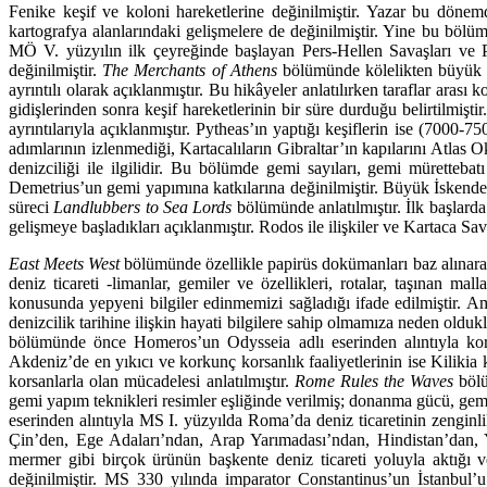
Fenike keşif ve koloni hareketlerine değinilmiştir. Yazar bu dönem
kartografya alanlarındaki gelişmelere de değinil­miştir. Yine bu bölü
MÖ V. yüzyılın ilk çeyreğinde başlayan Pers-Hellen Savaşları ve Pel
değinilmiştir.
The Merchants of Athens
bölümünde kölelikten büyük bi
ayrıntılı olarak açıklanmıştır. Bu hikâyeler anlatılırken taraflar arası ko
gidişlerinden sonra keşif hareketlerinin bir süre dur­duğu belirtilmiş
ayrıntılarıyla açıklanmıştır. Pytheas’ın yaptığı keşiflerin ise (70
adımlarının iz­lenmediği, Kartacalıların Gibraltar’ın kapılarını Atlas 
denizciliği ile ilgilidir. Bu bölümde gemi sayıları, gemi mürettebat
Demetrius’un gemi yapımına katkılarına değinilmiştir. Büyük İskende
sü­reci
Landlubbers to Sea Lords
bölümünde anlatılmıştır. İlk başlard
gelişmeye başladıkları açıklanmıştır. Rodos ile ilişkiler ve Kartaca Sa
East Meets West
bölümünde özellikle papirüs dokümanları baz alınarak 
deniz tica­reti -limanlar, gemiler ve özellikleri, rotalar, taşınan malla
konusunda yepyeni bilgiler edinme­mizi sağladığı ifade edilmiştir. Ampho
denizcilik tarihine ilişkin hayati bilgilere sahip olmamıza neden oldu
bölümünde önce Homeros’un Odysseia adlı eserinden alıntıyla korsan
Akdeniz’de en yıkıcı ve kor­kunç korsanlık faaliyetlerinin ise Kilikia 
korsanlarla olan mücadelesi anlatılmıştır.
Rome Rules the Waves
böl
gemi yapım teknikleri resimler eşliğinde verilmiş; donanma gücü, gemi çe
eserinden alıntıyla MS I. yüzyılda Roma’da deniz ticaretinin zengin
Çin’den, Ege Adaları’ndan, Arap Ya­rımadası’ndan, Hindistan’dan, Yun
mermer gibi birçok ürünün başkente deniz ticareti yoluyla aktığı ve
değinilmiştir. MS 330 yılında imparator Constantinus’un İstanbul’u 