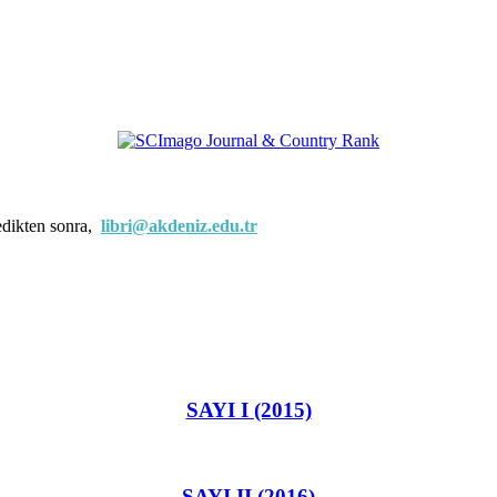
edikten sonra,
libri@akdeniz.edu.tr
SAYI I (2015)
SAYI II (2016)