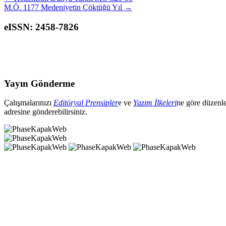
M.Ö. 1177 Medeniyetin Çöktüğü Yıl
→
eISSN: 2458-7826
Yayın Gönderme
Çalışmalarınızı
Editöryal Prensipler
e ve
Yazım İlkeleri
ne göre düzenl
adresine gönderebilirsiniz.