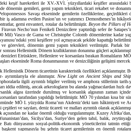
deki keşif hareketleri ile XV.-XVI. yüzyıllardaki keşifler arasındak
mde dönemin gemileri, gemi yapım teknikleri, ticari re­kabet ve donanma 
oponnessos Savaşı ekseninde gemilerin özelliklerine, geçirdikleri de
r iş adamına evrilen Pasion’un ve yatırımcı Demosthenes’in hikâyeleri
ntratlar, gemi envanteri, rotalar da be­lirtilmiştir.
Beyon the Pillars of 
tir. Firavun Necho’nun Fenikeli Denizcilere yaptırdığı sefer ile Satape
00-7500 Mil) Vasco de Gama ve Christophe Colomb dönemlerine kadar yapı
Okyanusu’ndaki yeni ke­şiflere yol açmayacak şekilde kapattığı belirtilmi
ı ve görevleri, dönemin gemi yapım teknikleri verilmiştir. Parlak bir 
r sonrası Hellenistik Dönem krallıklarının donanma güçleri açıklan­mış
a denizleri Etrüsklere, Hellenlere ve korsanlara bırakan Romalıların M
vaşları ekseninde Roma donan­masının ve denizciliğinin gelişimi mercek a
Hellenistik Dönem ticaretinin karakteristik özellikleri açıklanmıştır.
r- ayrıntılarıyla ele alınmıştır.
New Light on Ancient Ships and Shi
ralarla ilgili ayrıntılı bilgiler verilmiş ve amphora stillerinin tarih-y
kları iddia edilmiş, ancak arkeologların bu alanda yağmacılardan hızlı d
lık al­gısı üzerinde durulmuş ve korsanlık algısının zaman içinde de
korsanları tarafından yapıldığı belirtil­miştir. MÖ 70 yılından kısa bir s
ümünde MÖ I. yüzyılda Roma’nın Akdeniz’deki tam hâki­miyeti ve Act
şitleri ve sayıları, deniz ticareti ve malları ayrıntılı olarak açıklanmışt
lik açısından ne kadar önemli olduğu vurgulanmıştır. Kuzey Afrika’dan,
anistan’dan, Sicilya’dan, Suriye’den gelen tahıl, balık, zeytinyağı, ş
 Batı dünyasının sosyal-politik-ekonomik yöneticilerini tatmin ettiği
başkent yapmasıyla bu şehrin ticaret gemilerinin en önemli rotalarında