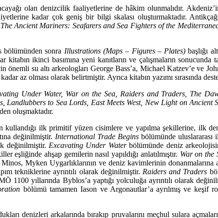
ağı olan denizcilik faaliyetlerine de hâkim olunmalıdır. Akdeniz’in de
 faaliyetlerine kadar çok geniş bir bilgi skalası oluşturmaktadır. Antik
“
The Ancient Mariners: Seafarers and Sea Fighters of the Me­diterrane
nts bö­lümünden sonra
Illustrations (Maps – Figures – Plates)
başlığı al
 kitabın ikinci basımına yeni kanıtların ve çalışmaların sonucunda t
r için önemli su altı arkeologları George Bass’a, Michael Katzev’e ve Jo
kadar az olması olarak belirtmiştir. Ayrıca kitabın yazımı sırasında dest
cavating Under Water, War on the Sea, Raiders and Traders, The D
ns, Landlubbers to Sea Lords, East Meets West, New Light on Ancient S
den oluşmaktadır.
n kullan­dığı ilk primitif yüzen cisimlere ve yapılma şekillerine, ilk d
na değinilmiştir.
International Trade Begins
bölümünde uluslararası il
ak değinilmiştir.
Excavating Under Water
bölümünde deniz arkeolojisini
­ler eşliğinde ahşap gemilerin nasıl yapıldığı anlatılmıştır.
War on the 
Minos, Myken Uygar­lıklarının ve deniz kavimlerinin donanmalarına ay
pım tekniklerine ayrıntılı olarak değinilmiştir.
Raiders and Traders
bö
 MÖ 1100 yıllarında Byblos’a yaptığı yolculuğa ayrıntılı olarak değinil
ration
bölümü ta­mamen Iason ve Argonautlar’a ayrılmış ve keşif rotas
dukları denizleri arkalarında bırakıp pruvalarını meçhul sulara açmal