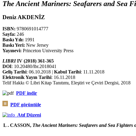
The Ancient Mariners: Seafarers and Sea Fi
Deniz AKDENİZ
ISBN:
9780691014777
Sayfa:
246
Baskı Yılı:
1991
Baskı Yeri:
New Jersey
Yayınevi:
Princeton University Press
LIBRI
IV (2018) 361-365
DOI
: 10.20480/lbr.2018041
Geliş Tarihi
: 06.10.2018 |
Kabul Tarihi
: 11.11.2018
Elektronik Yayın Tarihi
: 16.11.2018
Telif Hakkı © Libri Kitap Tanıtımı, Eleştiri ve Çeviri Dergisi, 2018
PDF
indir
PDF görüntüle
Atıf Düzeni
L . CASSON,
The Ancient Mariners: Seafarers and Sea Fighters o