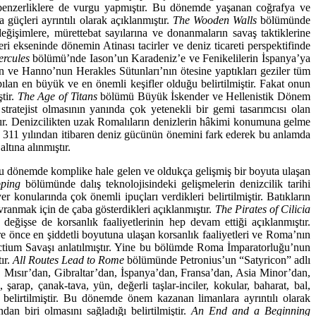
i benzerliklere de vurgu yapmıştır. Bu dö­nemde yaşanan coğrafya ve
güçleri ayrıntılı olarak açıklanmıştır.
The Wooden Walls
bölümünde
ğişim­lere, mürettebat sayılarına ve donanmaların savaş taktiklerine
 ekseninde dönemin Atinası tacirler ve deniz ticareti perspektifinde
Hercules
bölümü’nde Iason’un Karadeniz’e ve Fenikelilerin İspanya’ya
s’in ve Hanno’nun Herakles Sütunları’nın ötesine yaptıkları geziler tüm
lan en büyük ve en önemli keşifler olduğu belirtilmiştir. Fakat onun
ştir.
The Age of Titans
bö­lümü Büyük İskender ve Hellenistik Dönem
stratejist olmasının yanında çok yetenekli bir gemi ta­sarımcısı olan
tır. Denizcilikten uzak Romalıların denizlerin hâkimi konumuna gelme
Ö 311 yılından iti­baren deniz gücünün önemini fark ederek bu anlamda
ltına alınmıştır.
 Bu dö­nemde komplike hale gelen ve oldukça gelişmiş bir boyuta ulaşan
pping
bölümünde dalış tekno­lojisindeki gelişmelerin denizcilik tarihi
er konularında çok önemli ipuçları verdikleri belir­tilmiştir. Batıkların
avranmak için de çaba gösterdikleri açıklanmıştır.
The Pirates of Cilicia
ğişse de korsan­lık faaliyetlerinin hep devam ettiği açıklanmıştır.
üre önce en şiddetli boyutuna ulaşan korsan­lık faaliyetleri ve Roma’nın
ium Savaşı anlatılmıştır. Yine bu bölümde Roma İmparator­luğu’nun
ır.
All Routes Lead to Rome
bölümünde Petronius’un “Satyricon” adlı
 Mısır’dan, Gibraltar’dan, İs­panya’dan, Fransa’dan, Asia Minor’dan,
arap, çanak-tava, yün, değerli taşlar-inciler, kokular, baharat, bal,
 belir­tilmiştir. Bu dönemde önem kazanan limanlara ayrıntılı olarak
n biri olmasını sağladığı be­lirtilmiştir.
An End and a Beginning