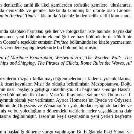
nizcilik tarihi ilk ilkel gemilerden sofistike gemilere, uluslararası
çağda denizcilik ve gemiler hakkında tanınmış bir otorite olan Lionnel
an in Ancient Times
” kitabı da Akdeniz’in denizcilik tarihi konu­sunda
tında kitap­taki haritalar, şekiller ve fotoğraflar liste halinde, kaynaklar
amamen yeni bölümlerin eklendi­ğini ve bazı bölümlerin de köklü bir
hn Coates’e teşekkür etmiştir.
Preface
bölümünde ise kitabı yazmasının
ek verenlere yaptığı teşekkürle bu bölümü bitirmiştir.
awn of Maritime Exploration, Westward Ho!, The Wooden Walls, The
hips and Shipping, The Pirates of Cilicia, Rome Rules the Waves, All
enizcilerin rüzgârı kullanmayı öğrenmelerine, ilk deniz yolculuklarına,
k ticari kayıtların Mısır’da olduğu be­lirtilmiştir. Mezopotamya, Doğu
n nasıl başlayıp geliştiği anlatılmıştır. Bu bağlamda George Bass’a,
Sea
bö­lümünde ilk olarak Mısır’da firavunlar Sahure ve Thutmose III
rıntılı olarak yer verilmiştir. Ayrıca Homeros’un İlyada ve Odysseia
lümünde Odysseus ve Wenamon’un yolculukları eşli­ğinde tacirler ve
­miş ve bu yolculuğun o dönemdeki tacirlerin neler yaşadıklarına dair
ına değinilmiştir. Ia­son’un keşif seyahatinin yeni yerleri keşfetme
arının başladığı döneme vurgu yapılmıştır. Bu bağlamda Eski Yunan ve