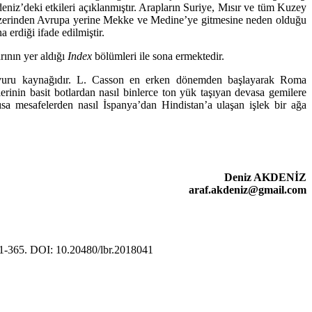
iz’deki etkileri açıklanmıştır. Arapların Suriye, Mısır ve tüm Kuzey
eniz üzerinden Avrupa yerine Mekke ve Medine’ye gitmesine neden olduğu
a erdiği ifade edilmiştir.
rının yer al­dığı
Index
bölümleri ile sona ermektedir.
başvuru kaynağıdır. L. Casson en erken dönemden başlayarak Roma
erinin basit botlardan nasıl binlerce ton yük taşıyan devasa gemilere
 kısa mesafelerden nasıl İspanya’dan Hindistan’a ulaşan işlek bir ağa
Deniz AKDENİZ
araf.akdeniz@gmail.com
1-365. DOI: 10.20480/lbr.2018041