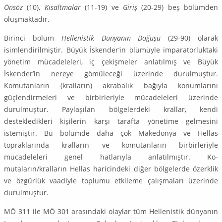
Önsöz
(10),
Kısaltmalar
(11-19) ve
Giriş
(20-29) beş bölümden
oluşmaktadır.
Birinci bölüm
Hellenistik Dünyanın Doğuşu
(29-90) olarak
isimlendirilmiş­tir. Büyük İskender’in ölümüyle imparatorluktaki
yönetim mücadeleleri, iç çekişmeler anlatılmış ve Büyük
İskender’in nereye gömüleceği üzerinde du­rulmuştur.
Komutanların (kralların) akrabalık bağıyla konumlarını
güçlendir­meleri ve birbirleriyle mücadeleleri üzerinde
durulmuştur. Paylaşılan bölge­lerdeki krallar, kendi
destekledikleri kişilerin karşı tarafta yönetime gelmesini
istemiştir. Bu bölümde daha çok Makedonya ve Hellas
topraklarında kralların ve komutanların birbirleriyle
mücadeleleri genel hatlarıyla anlatılmıştır. Ko­
mutaların/kralların Hellas haricindeki diğer bölgelerde özerklik
ve özgürlük vaadiyle toplumu etkileme çalışmaları üzerinde
durulmuştur.
MÖ 311 ile MÖ 301 arasındaki olaylar tüm Hellenistik dünyanın