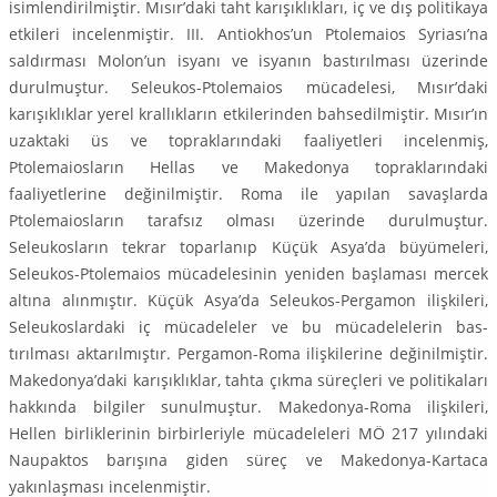
isimlendirilmiştir. Mısır’daki taht karışıklıkları, iç ve dış politikaya
etkileri incelenmiştir. III. Anti­okhos’un Ptolemaios Syriası’na
saldırması Molon’un isyanı ve isyanın bastı­rılması üzerinde
durulmuştur. Seleukos-Ptolemaios mücadelesi, Mısır’daki
karışıklıklar yerel krallıkların etkilerinden bahsedilmiştir. Mısır’ın
uzaktaki üs ve topraklarındaki faaliyetleri incelenmiş,
Ptolemaiosların Hellas ve Make­donya topraklarındaki
faaliyetlerine değinilmiştir. Roma ile yapılan savaş­larda
Ptolemaiosların tarafsız olması üzerinde durulmuştur.
Seleukosların tekrar toparlanıp Küçük Asya’da büyümeleri,
Seleukos-Ptolemaios mücade­lesinin yeniden başlaması mercek
altına alınmıştır. Küçük Asya’da Seleukos-Pergamon ilişkileri,
Seleukoslardaki iç mücadeleler ve bu mücadelelerin bas­
tırılması aktarılmıştır. Pergamon-Roma ilişkilerine değinilmiştir.
Make­donya’daki karışıklıklar, tahta çıkma süreçleri ve politikaları
hakkında bilgiler sunulmuştur. Makedonya-Roma ilişkileri,
Hellen birliklerinin birbirleriyle mü­cadeleleri MÖ 217 yılındaki
Naupaktos barışına giden süreç ve Makedonya-Kartaca
yakınlaşması incelenmiştir.