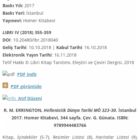
Baskı Yılı:
2017
Baskı Yeri:
İstanbul
Yayınevi:
Homer Kitabevi
LIBRI
IV (2018) 355-359
DOI
: 10.20480/lbr.2018040
Geliş Tarihi
: 10.10.2018 |
Kabul Tarihi
: 16.10.2018
Elektronik Yayın Tarihi
: 16.11.2018
Telif Hakkı © Libri Kitap Tanıtımı, Eleştiri ve Çeviri Dergisi, 2018
PDF
indir
PDF görüntüle
Atıf Düzeni
R. M. ERRINGTON,
Hellenistik Dünya Tarihi MÖ 323-30
. İstanbul
2017. Homer Kitabevi, 344 sayfa. Çev. G. Günata. ISBN:
9789944483766
Kitap,
İçindekiler
(5-7),
Resimler Listesi
(8),
Haritalar Listesi
(9),