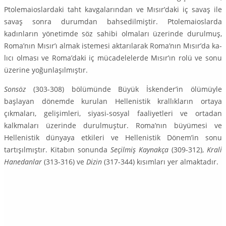
Ptolemaioslardaki taht kavgalarından ve Mısır’daki iç savaş ile
savaş sonra durumdan bahsedil­miştir. Ptolemaioslarda
kadınların yönetimde söz sahibi olmaları üzerinde durulmuş,
Roma’nın Mısır’ı almak istemesi aktarılarak Roma’nın Mısır’da ka­
lıcı olması ve Roma’daki iç mücadelelerde Mısır’ın rolü ve sonu
üzerine yo­ğunlaşılmıştır.
Sonsöz
(303-308) bölümünde Büyük İskender’in ölümüyle
başlayan dö­nemde kurulan Hellenistik krallıkların ortaya
çıkmaları, gelişimleri, siyasi-sos­yal faaliyetleri ve ortadan
kalkmaları üzerinde durulmuştur. Roma’nın büyü­mesi ve
Hellenistik dünyaya etkileri ve Hellenistik Dönem’in sonu
tartışılmış­tır. Kitabın sonunda
Seçilmiş
Kaynakça
(309-312),
Krali
Hanedanlar
(313-316) ve
Dizin
(317-344) kısımları yer almaktadır.