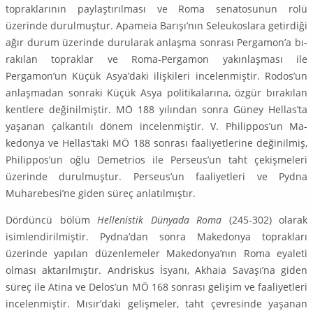
topraklarının paylaştırılması ve Roma senatosunun rolü
üzerinde durulmuştur. Apameia Barışı’nın Seleukos­lara getirdiği
ağır durum üzerinde durularak anlaşma sonrası Pergamon’a bı­
rakılan topraklar ve Roma-Pergamon yakınlaşması ile
Pergamon’un Küçük Asya’daki ilişkileri incelenmiştir. Rodos’un
anlaşmadan sonraki Küçük Asya politikalarına, özgür bırakılan
kentlere değinilmiştir. MÖ 188 yılından sonra Güney Hellas’ta
yaşanan çalkantılı dönem incelenmiştir. V. Philippos’un Ma­
kedonya ve Hellas’taki MÖ 188 sonrası faaliyetlerine değinilmiş,
Philippos’un oğlu Demetrios ile Perseus’un taht çekişmeleri
üzerinde durulmuştur. Per­seus’un faaliyetleri ve Pydna
Muharebesi’ne giden süreç anlatılmıştır.
Dördüncü bölüm
Hellenistik Dünyada Roma
(245-302) olarak
isimlendiril­miştir. Pydna’dan sonra Makedonya toprakları
üzerinde yapılan düzenleme­ler Makedonya’nın Roma eyaleti
olması aktarılmıştır. Andriskus İsyanı, Ak­haia Savaşı’na giden
süreç ile Atina ve Delos’un MÖ 168 sonrası gelişim ve faaliyetleri
incelenmiştir. Mısır’daki gelişmeler, taht çevresinde yaşanan