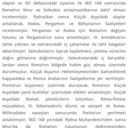
olaylar ve Nil deltasındaki isyanlar ile MÖ 168 sonrasında
Roma’nın Mısır ve Seleukos anlaşmazlıklarına dahil olması
incelenmiştir. Pydna’dan sonra Kü­çük Asya’daki olaylar
anlatılarak, Rodos, Pergamon ve Bithynia’nın faaliyet­leri
incelenmiştir. Pergamon ve Rodos için Roma’nın değişen
tutumu ve Per­gamon’un sonu anlatılmıştır. IV. Antiokhos’un
tahta çıkması ve sonrasındaki iç çatışmalar ile taht kavgaları
aktarılmıştır. Seleukosların toprak kaybetmesi, yıkılma sürecine
doğru gitmesine değinilmiştir. Seleukoslardaki iç karışıklık­
lardan sonra Roma’nın bölgede hakim güç olması üzerinde
durulmuştur. Kü­çük Asya’nın Hellenleşmesinden bahsedilerek
Kappadokia ve Pontos kralları­nın faaliyetlerine yer verilmiştir.
Pontos’un büyümesi üzerinde durularak, Roma’nın Küçük
Asya’daki yerel krallıklar üzerindeki etkileri anlatılmıştır. Kü­çük
Asya’daki Romalı yöneticilerin tutumları, Roma-Pontos
mücadelesi, IV. Nikomedes’in ölümü ve vasiyeti ile Roma-
Mithradates savaşları sonucunda Pontos’un yenilmesi
anlatılmıştır. MÖ 168 yılındaki Pydna Muharebesi’nden sonra
Mısır’da da Roma’nın tutumunun değişmesinden,