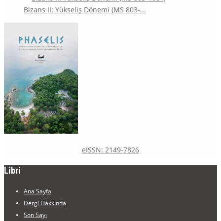
Bizans II: Yükseliş Dönemi (MS 803-...
eISSN: 2149-7826
Libri
Ana Sayfa
Dergi Hakkında
Son Sayı