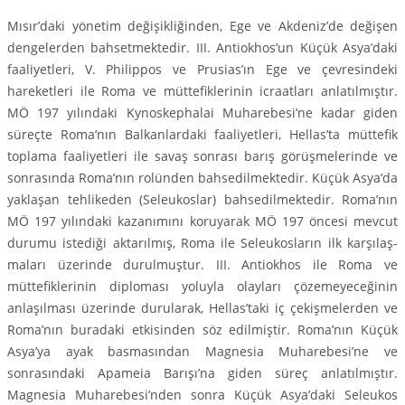
Mısır’daki yönetim değişikliğinden, Ege ve Akdeniz’de değişen
dengeler­den bahsetmektedir. III. Antiokhos’un Küçük Asya’daki
faaliyetleri, V. Philip­pos ve Prusias’ın Ege ve çevresindeki
hareketleri ile Roma ve müttefiklerinin icraatları anlatılmıştır.
MÖ 197 yılındaki Kynoskephalai Muharebesi’ne kadar giden
süreçte Roma’nın Balkanlardaki faaliyetleri, Hellas’ta müttefik
toplama faaliyetleri ile savaş sonrası barış görüşmelerinde ve
sonrasında Roma’nın rolünden bahsedilmektedir. Küçük Asya’da
yaklaşan tehlikeden (Seleukoslar) bahsedilmektedir. Roma’nın
MÖ 197 yılındaki kazanımını koruyarak MÖ 197 öncesi mevcut
durumu istediği aktarılmış, Roma ile Seleukosların ilk karşılaş­
maları üzerinde durulmuştur. III. Antiokhos ile Roma ve
müttefiklerinin dip­loması yoluyla olayları çözemeyeceğinin
anlaşılması üzerinde durularak, Hel­las’taki iç çekişmelerden ve
Roma’nın buradaki etkisinden söz edilmiştir. Roma’nın Küçük
Asya’ya ayak basmasından Magnesia Muharebesi’ne ve
sonrasındaki Apameia Barışı’na giden süreç anlatılmıştır.
Magnesia Muhare­besi’nden sonra Küçük Asya’daki Seleukos