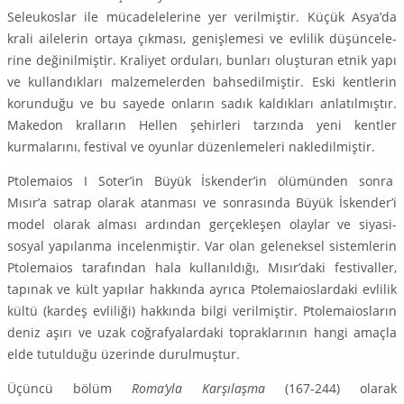
Seleukoslar ile mücadelelerine yer verilmiştir. Küçük Asya’da
krali ailelerin ortaya çıkması, genişlemesi ve evlilik düşüncele­
rine değinilmiştir. Kraliyet orduları, bunları oluşturan etnik yapı
ve kullandık­ları malzemelerden bahsedilmiştir. Eski kentlerin
korunduğu ve bu sayede onların sadık kaldıkları anlatılmıştır.
Makedon kralların Hellen şehirleri tar­zında yeni kentler
kurmalarını, festival ve oyunlar düzenlemeleri nakledilmiş­tir.
Ptolemaios I Soter’in Büyük İskender’in ölümünden sonra
Mısır’a satrap olarak atanması ve sonrasında Büyük İskender’i
model olarak alması ardın­dan gerçekleşen olaylar ve siyasi-
sosyal yapılanma incelenmiştir. Var olan ge­leneksel sistemlerin
Ptolemaios tarafından hala kullanıldığı, Mısır’daki festi­valler,
tapınak ve kült yapılar hakkında ayrıca Ptolemaioslardaki evlilik
kültü (kardeş evliliği) hakkında bilgi verilmiştir. Ptolemaiosların
deniz aşırı ve uzak coğrafyalardaki topraklarının hangi amaçla
elde tutulduğu üzerinde durul­muştur.
Üçüncü bölüm
Roma’yla Karşılaşma
(167-244) olarak