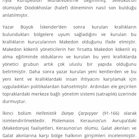
rıyla Kurupedion Muharebesi’ne değinilmiş, Seleukos’un
ölümüyle Diodok­hoslar (halef) döneminin nasıl son bulduğu
anlatılmıştır.
Yazar Büyük İskender’den sonra kurulan krallıkların
bulundukları bölge­lere uyum sağladığını ve kurulan bu
krallıkların kurucularının Makedon oldu­ğunu ifade etmiştir.
Makedon kökenli yöneticilerin her fırsatta Makedon kö­kenli eş
alma eğiliminde olduklarını ve kurulan bu yeni krallıklarda
yönetici grubun artık çok uluslu bir yapıda olduğunu
belirtmiştir. Daha sonra yazar kurulan yeni kentlerden ve bu
yeni kent ve krallıklardaki insan ihtiyacını kar­şılamak için
uyguladıkları politikalardan bahsetmiştir. Ardından ele geçirilen
topraklardaki merkeze bağlı yönetim sistemi (satraplık) üzerinde
durmuştur.
İkinci bölüm
Hellenistik Dünya Çarpışıyor
(91-166) olarak
isimlendirilmek­tedir. Ptolemaios Keraunos’un Avrupa’daki
(Makedonya) faaliyetleri, Kerau­nos’un ölümü, Galat akınları ve
Galat akınlarına karşı bölge halkının girişim­leri incelenmiştir.