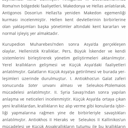
Roma’nın bölgedeki faaliyet­leri, Makedonya ve Hellas anlatılarak,
Antigonos Doson’un Hellas’ta yeniden Makedon egemenliği
kurması incelenmiştir. Hellen kent devletlerinin birbir­lerine
olan yaklaşımları başka yönetimler altındaki kent kararları ve
normal işleyiş yer almaktadır.
Kurupedion Muharebesi’nden sonra Asya’da gerçekleşen
olaylar, Helle­nistik Krallıklar, Pers, Büyük İskender ve kendi
sistemlerini birleştirerek yöne­tim geliştirmeleri aktarılmıştır.
Yerel krallıkların gelişmesi ve Küçük Asya’daki faaliyetleri
anlatılmıştır. Galatların Küçük Asya’ya getirilmesi ve burada yer­
leşimleri üzerinde durulmuştur. I. Antiokhos’un Galat zaferi
sonucunda
Soter
unvanı alması ve Seleukos-Ptolemaios
mücadelesi anlatılmıştır. II. Syria Sa­vaşı’ndan sonra yapılan
anlaşma ve neticeleri incelenmiştir. Küçük Asya’da ortaya çıkan
yeni krallıklardan, krallıkların kız alıp verme gibi konularda işbir­
liği yapmalarına rağmen yine de birbirleriyle savaştıkları
anlatılmıştır. Antiok­hos II Hieraks ve Seleukos II Kallinikos’un
mücadelesi ve Küçük Asyakrallıkla­rın tutumu ile bu krallıkların