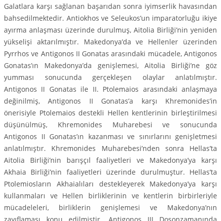
Galatlara karşı sağlanan başarıdan sonra iyimserlik hava­sından
bahsedilmektedir. Antiokhos ve Seleukos’un imparatorluğu ikiye
ayırma anlaşması üzerinde durulmuş, Aitolia Birliği’nin yeniden
yükselişi ak­tarılmıştır. Makedonya’da ve Hellenler üzerinden
Pyrrhos ve Antigonos II Go­natas arasındaki mücadele, Antigonos
Gonatas’ın Makedonya’da genişle­mesi, Aitolia Birliği’ne göz
yumması sonucunda gerçekleşen olaylar anlatıl­mıştır.
Antigonos II Gonatas ile II. Ptolemaios arasındaki anlaşmaya
değinil­miş, Antigonos II Gonatas’a karşı Khremonides’in
önerisiyle Ptolemaios des­tekli Hellen kentlerinin birleştirilmesi
düşünülmüş, Khremonides Muharebesi ve sonucunda
Antigonos II Gonatas’ın kazanması ve sınırlarını genişletmesi
anlatılmıştır. Khremonides Muharebesi’nden sonra Hellas’ta
Aitolia Bir­liği’nin barışçıl faaliyetleri ve Makedonya’ya karşı
Akhaia Birliği’nin faaliyet­leri üzerinde durulmuştur. Hellas’ta
Ptolemiosların Akhaialıları destekleyerek Makedonya’ya karşı
kullanmaları ve Hellen birliklerinin ve kentlerin birbirle­riyle
mücadeleleri, birliklerin genişlemesi ve Makedonya’nın
zayıflaması konu edilmiştir. Antigonos III Dosonzamanında