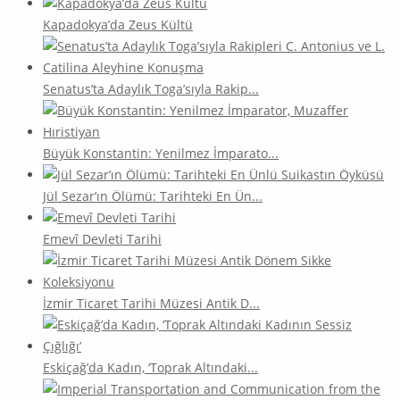
Kapadokya’da Zeus Kültü
Senatus’ta Adaylık Toga’sıyla Rakip...
Büyük Konstantin: Yenilmez İmparato...
Jül Sezar’ın Ölümü: Tarihteki En Ün...
Emevî Devleti Tarihi
İzmir Ticaret Tarihi Müzesi Antik D...
Eskiçağ’da Kadın, ‘Toprak Altındaki...