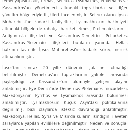
temel ya­pısını oluşturması, Seleukos, Lysimakhos, Ptolemaios ve
Kassandros’un yö­netimleri altındaki topraklarda ve diğer
yönetim bölgeleriyle ilişkileri incelen­miştir. Seleukosların İpsos
Muharebesi’ne kadarki faaliyetleri, Lysimakhos’un hakimiyeti
altındaki bölgelerde rahatça hareket etmesi, Ptolemaiosların I.
Antigonos’la ilişkileri ve Kassandros-Demetrios Poliorketes,
Kassandros-Pto­lemaios ilişkileri bunların yanında Hellas
halkının tavrı ile İpsos Muhare­besi’ne kadarki süreç mercek
altına alınmıştır.
İpsos’tan sonraki 20 yıllık dönemin çok net olmadığı
belirtilmiştir. Demet­rios’un topraklarının galipler arasında
paylaşıldığı ve Kassandros’un ölümüyle gelişen olaylar
anlatılmıştır. Ege Denizi’nde Demetrios-Ptolemaios mücade­lesi,
Makedonya’nın Pyrrhos ve Lysimakhos arasında bölünmesi
anlatılmıştır. Lysimakhos’un Küçük Asya’daki politikalarına
değinilmiş, bazı olaylarda istek­siz davrandığı anlatılmıştır.
Makedonya, Hellas, Syria ve Mısır’da suların ısın­dığını ilaveten
saraylarda yapılan evliliklere değinilmiştir. Neden ve sonuçla­