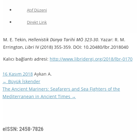
Atıf Düzeni
Direkt Link
M. E. Tekin,
Hellenistik Dünya Tarihi MÖ 323-30
. Yazar: R. M.
Errington,
Libri
IV (2018) 355-359. DOI: 10.20480/lbr.2018040
Kalıcı bağlantı adresi:
http://www.libridergi.org/2018/lbr-0170
16 Kasım 2018
Aykan A.
←
Büyük İskender
The Ancient Mariners: Seafarers and Sea Fighters of the
Mediterranean in Ancient Times
→
eISSN: 2458-7826