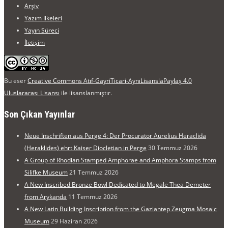
Arşiv
Yazım İlkeleri
Yayın Süreci
İletişim
Bu eser
Creative Commons Atıf-GayriTicari-AynıLisanslaPaylaş 4.0
Uluslararası Lisansı
ile lisanslanmıştır.
Son Çıkan Yayınlar
Neue Inschriften aus Perge 4: Der Procurator Aurelius Heraclida
(Heraklides) ehrt Kaiser Diocletian in Perge
30 Temmuz 2026
A Group of Rhodian Stamped Amphorae and Amphora Stamps from
Silifke Museum
21 Temmuz 2026
A New Inscribed Bronze Bowl Dedicated to Megale Thea Demeter
from Arykanda
11 Temmuz 2026
A New Latin Building Inscription from the Gaziantep Zeugma Mosaic
Museum
29 Haziran 2026