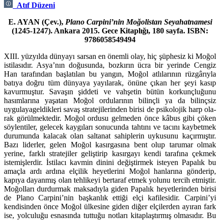
Atıf Düzeni
E. AYAN (Çev.),
Plano Carpini’nin Moğolistan Seyahatnamesi
(1245-1247). Ankara 2015. Gece Kitaplığı, 180 sayfa.
ISBN:
9786058549494
XIII. yüzyılda dünyayı sarsan en önemli olay, hiç şüphesiz ki Moğol
istilasıdır. Asya’nın doğusunda, bozkırın ücra bir yerinde Cengiz
Han tarafından başlatı­lan bu yangın, Moğol atlılarının rüzgârıyla
batıya doğru tüm dünyaya yayıla­rak, önüne çıkan her şeyi kasıp
kavurmuştur. Savaşın şiddeti ve vahşetin bütün korkunçluğunu
hasımlarına yaşatan Moğol ordularının bilinçli ya da bilinçsiz
uygulayageldikleri savaş stratejilerinden birisi de psikolojik harp ola­
rak görülmektedir. Moğol ordusu gelmeden önce kâbus gibi çöken
söylenti­ler, gelecek kaygıları sonucunda tahtını ve tacını kaybetmek
durumunda ka­lacak olan saltanat sahiplerin uykusunu kaçırmıştır.
Bazı liderler, gelen Moğol kasırgasına bent olup tarumar olmak
yerine, farklı stratejiler geliştirip kasır­ga­yı kendi tarafına çekmek
istemişlerdir. İstilacı kavmin dinini değiştirmek isteyen Papalık bu
amaçla ardı ardına elçilik heyetlerini Moğol hanlarına gön­derip,
kapıya dayanmış olan tehlikeyi bertaraf etmek yolunu tercih etmiştir.
Moğolları durdurmak maksadıyla giden Papalık heyetlerinden birisi
de Plano Carpini’nin başkanlık ettiği elçi kafilesidir. Carpini’yi
kendisinden önce Moğol ülkesine giden diğer elçilerden ayıran fark
ise, yolculuğu esnasında tuttuğu not­ları kitaplaştırmış olmasıdır. Bu