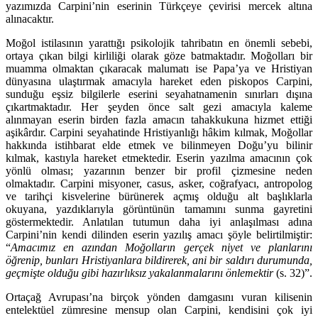
yazımızda Carpini’nin eserinin Türkçeye çevirisi mercek altına
alınacaktır.
Moğol istilasının yarattığı psikolojik tahribatın en önemli sebebi,
ortaya çı­kan bilgi kirliliği olarak göze batmaktadır. Moğolları bir
muamma olmaktan çıkaracak malumatı ise Papa’ya ve Hristiyan
dünyasına ulaştırmak amacıyla hareket eden piskopos Carpini,
sunduğu eşsiz bilgilerle eserini seyahatname­nin sınırları dışına
çıkartmaktadır. Her şeyden önce salt gezi amacıyla kaleme
alınmayan eserin birden fazla amacın tahakkukuna hizmet ettiği
aşikârdır. Carpini seyahatinde Hristiyanlığı hâkim kılmak, Moğollar
hakkında istihbarat elde etmek ve bilinmeyen Doğu’yu bilinir
kılmak, kastıyla hareket etmekte­dir. Eserin yazılma amacının çok
yönlü olması; yazarının benzer bir profil çiz­mesine neden
olmaktadır. Carpini misyoner, casus, asker, coğrafyacı, antro­polog
ve tarihçi kisvelerine bürünerek açmış olduğu alt başlıklarla
okuyana, yazdıklarıyla görüntünün tamamını sunma gayretini
göstermekte­dir. Anlatı­lan tutumun daha iyi anlaşılması adına
Carpini’nin kendi dilinden eserin yazılış amacı şöyle belirtilmiştir:
“
Amacımız en azından Moğolların gerçek ni­yet ve planlarını
öğrenip, bunları Hristiyanlara bildirerek, ani bir saldırı duru­munda,
geçmişte olduğu gibi hazırlıksız yakalanmalarını önlemektir
(s. 32)”.
Ortaçağ Avrupası’na birçok yönden damgasını vuran kilisenin
entelektüel zümresine mensup olan Carpini, kendisini çok iyi