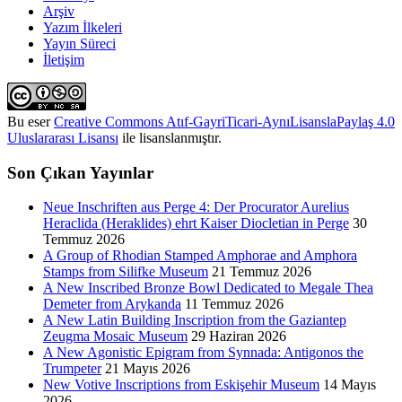
Arşiv
Yazım İlkeleri
Yayın Süreci
İletişim
Bu eser
Creative Commons Atıf-GayriTicari-AynıLisanslaPaylaş 4.0
Uluslararası Lisansı
ile lisanslanmıştır.
Son Çıkan Yayınlar
Neue Inschriften aus Perge 4: Der Procurator Aurelius
Heraclida (Heraklides) ehrt Kaiser Diocletian in Perge
30
Temmuz 2026
A Group of Rhodian Stamped Amphorae and Amphora
Stamps from Silifke Museum
21 Temmuz 2026
A New Inscribed Bronze Bowl Dedicated to Megale Thea
Demeter from Arykanda
11 Temmuz 2026
A New Latin Building Inscription from the Gaziantep
Zeugma Mosaic Museum
29 Haziran 2026
A New Agonistic Epigram from Synnada: Antigonos the
Trumpeter
21 Mayıs 2026
New Votive Inscriptions from Eskişehir Museum
14 Mayıs
2026