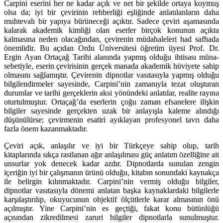
Carpini eserini her ne kadar açık ve net bir şekilde ortaya koymuş
olsa da; iyi bir çevirinin rehberliği eşliğinde anlatılanların daha
muhtevalı bir yapıya bü­rü­neceği açıktır. Sadece çeviri aşamasında
kalarak akademik kimliği olan eserler birçok konunun açıkta
kalmasına neden olacağından, çevirenin mü­da­haleleri had safhada
önemlidir. Bu açıdan Ordu Üniversitesi öğretim üyesi Prof. Dr.
Ergin Ayan Ortaçağ Tarihi alanında yapmış olduğu ihtisası müna­
sebetiyle, eserin çevirisinin gerçek manada akademik hüviyete sahip
olması­nı sağlamıştır. Çevirenin dipnotlar vasıtasıyla yapmış olduğu
bilgilendirmeler sayesinde, Carpini’nin zamanıyla tezat oluşturan
durumlar ve tarihi gerçekle­rin aksi yönündeki anlatılar, realite rayına
oturtulmuştur. Ortaçağ’da eserle­rin çoğu zaman efsanelere ilişkin
bilgiler sayesinde gerçekten uzak bir anla­yışla kaleme alındığı
düşünülürse; çevirmenin esatiri ayıklayan profesyonel tavrı daha
fazla önem kazanmaktadır.
Çeviri açık, anlaşılır ve iyi bir Türkçeye sahip olup, tarih
kitaplarında sıkça rastlanan ağır anlaşılması güç anlatım özelliğine ait
unsurlar yok denecek ka­dar azdır. Dipnotlarda sunulan zengin
içeriğin iyi bir çalışmanın ürünü olduğu, kitabın sonundaki kaynakça
ile belirgin kılınmaktadır. Carpini’nin vermiş ol­du­ğu bilgiler,
dipnotlar vasıtasıyla dönemi anlatan başka kaynaklardaki bilgi­lerle
karşılaştırılıp, okuyucunun objektif ölçütlerle karar almasının önü
açılmıştır. Yine Carpini’nin es geçtiği, fakat konu bütünlüğü
açısından zikredil­mesi zaruri bilgiler dipnotlarla sunulmuştur.