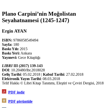
Plano Carpini’nin Moğolistan
Seyahatnamesi (1245-1247)
Ergin AYAN
ISBN:
9786058549494
Sayfa:
180
Baskı Yılı:
2015
Baskı Yeri:
Ankara
Yayınevi:
Gece Kitaplığı
LIBRI
III (2017) 139-143
DOI
: 10.20480/lbr.2018028
Geliş Tarihi
: 05.02.2018 |
Kabul Tarihi
: 27.02.2018
Elektronik Yayın Tarihi
: 08.03.2018
Telif Hakkı © Libri Kitap Tanıtımı, Eleştiri ve Çeviri Dergisi, 2018
PDF
indir
PDF görüntüle