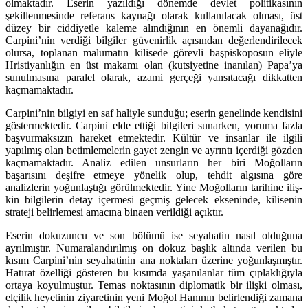
olmaktadır. Eserin yazıldığı dönemde devlet poli­tikasının
şekillenmesinde referans kaynağı olarak kullanılacak olması, üst
düzey bir ciddiyetle kaleme alındığının en önemli dayanağıdır.
Carpini’nin verdiği bilgiler güvenirlik açısından değerlendirilecek
olursa, toplanan malu­matın kilisede görevli başpiskoposun eliyle
Hristiyanlığın en üst makamı olan (kutsiyetine inanılan) Papa’ya
sunulmasına paralel olarak, azami gerçeği yan­sıtacağı dikkatten
kaçmamaktadır.
Carpini’nin bilgiyi en saf haliyle sunduğu; eserin genelinde kendisini
gös­ter­mektedir. Carpini elde ettiği bilgileri sunarken, yoruma fazla
başvurmaksı­zın hareket etmektedir. Kültür ve insanlar ile ilgili
yapılmış olan betimlemele­rin gayet zengin ve ayrıntı içerdiği gözden
kaçmamaktadır. Analiz edilen un­sur­ların her biri Moğolların
başarısını deşifre etmeye yönelik olup, tehdit algı­sına göre
analizlerin yoğunlaştığı görülmektedir. Yine Moğolların tarihine iliş­
kin bilgilerin detay içermesi geçmiş gelecek ekseninde, kilisenin
strateji belir­lemesi amacına binaen verildiği açıktır.
Eserin dokuzuncu ve son bölümü ise seyahatin nasıl olduğuna
ayrılmıştır. Numaralandırılmış on dokuz başlık altında verilen bu
kısım Carpini’nin seyahatinin ana noktaları üzerine yoğunlaşmıştır.
Hatırat özelliği gösteren bu kısımda yaşanılanlar tüm çıplaklığıyla
ortaya koyulmuştur. Temas noktasının diplomatik bir ilişki olması,
elçilik heyetinin ziyaretinin yeni Moğol Hanının be­lirlendiği zamana