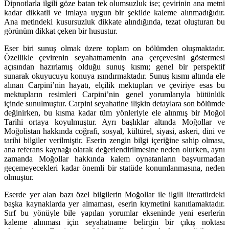
Dipnotlarla ilgili göze batan tek olumsuzluk ise; çevirinin ana metni
kadar dikkatli ve imlaya uygun bir şekilde kaleme alınmadığıdır.
Ana metindeki kusursuzluk dikkate alındığında, tezat oluşturan bu
görünüm dikkat çeken bir husustur.
Eser biri sunuş olmak üzere toplam on bölümden oluşmaktadır.
Özellikle çevirenin seyahatnamenin ana çerçevesini göstermesi
açısından hazırlamış olduğu sunuş kısmı; genel bir perspektif
sunarak okuyucuyu konuya ısındır­maktadır. Sunuş kısmı altında ele
alınan Carpini’nin hayatı, elçilik mektupları ve çeviriye esas bu
mektupların resimleri Carpini’nin genel yorumlarıyla bü­tünlük
içinde sunulmuştur. Carpini seyahatine ilişkin detaylara son bölümde
değinirken, bu kısma kadar tüm yönleriyle ele alınmış bir Moğol
Tarihi ortaya koyulmuştur. Ayrı başlıklar altında Moğollar ve
Moğolistan hakkında coğrafi, sosyal, kültürel, siyasi, askeri, dini ve
tarihi bilgiler verilmiştir. Eserin zengin bilgi içeriğine sahip olması,
ana referans kaynağı olarak değerlendirilmesine neden olurken, aynı
zamanda Moğollar hakkında kalem oynatanların başvur­madan
geçemeyecekleri kadar önemli bir statüde konumlanmasına, neden
olmuştur.
Eserde yer alan bazı özel bilgilerin Moğollar ile ilgili literatürdeki
başka kay­naklarda yer almaması, eserin kıymetini kanıtlamaktadır.
Sırf bu yönüyle bile yapılan yorumlar ekseninde yeni eserlerin
kaleme alınması için seyahat­name belirgin bir çıkış noktası