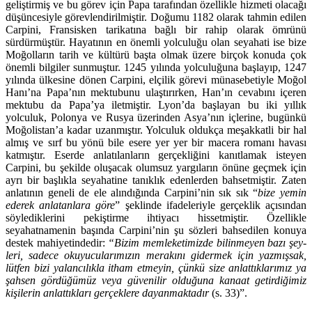
geliştirmiş ve bu görev için Papa tarafından özellikle hizmeti olacağı
düşüncesiyle görevlendirilmiştir. Do­ğumu 1182 olarak tahmin edilen
Carpini, Fransisken tarikatına bağlı bir rahip olarak ömrünü
sürdürmüştür. Hayatının en önemli yolculuğu olan seyahati ise bize
Moğolların tarih ve kültürü başta olmak üzere birçok ko­nuda çok
önemli bilgiler sunmuştur. 1245 yılında yolculuğuna başlayıp, 1247
yılında ülkesine dönen Carpini, elçilik görevi münasebetiyle Moğol
Hanı’na Papa’nın mektubunu ulaştırırken, Han’ın cevabını içeren
mektubu da Pa­pa’ya iletmiştir. Lyon’da başlayan bu iki yıllık
yolculuk, Polonya ve Rusya üze­rinden Asya’nın içlerine, bugünkü
Moğolistan’a kadar uzanmıştır. Yolculuk oldukça meşakkatli bir hal
almış ve sırf bu yönü bile esere yer yer bir macera romanı havası
katmıştır. Eserde anlatılanların gerçekliğini kanıtlamak isteyen
Carpini, bu şekilde oluşacak olumsuz yargıların önüne geçmek için
ayrı bir başlıkla seyahatine tanıklık edenlerden bahsetmiştir. Zaten
anlatının geneli de ele alındığında Carpini’nin sık sık “
bize yemin
ederek anlatanlara göre
” şek­linde ifadeleriyle gerçeklik açısından
söylediklerini pekiştirme ihtiyacı his­set­miştir. Özellikle
seyahatnamenin başında Carpini’nin şu sözleri bahsedilen konuya
destek mahiyetindedir:
“Bizim memleketimizde bilinmeyen bazı şey­
leri, sadece okuyucularımızın merakını gidermek için yazmışsak,
lütfen bizi yalancılıkla itham etmeyin, çünkü size anlattıklarımız ya
şahsen gördüğümüz veya güvenilir olduğuna kanaat getirdiğimiz
kişilerin anlattıkları gerçeklere dayanmaktadır
(s. 33)”.