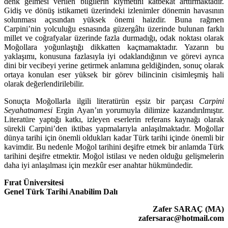
denk gelmesi verilen bilgilerin kıymetini katbekat art­tırmaktadır.
Gidiş ve dönüş istikameti üzerindeki izlenimler dönemin havası­nın
solunması açısından yüksek önemi haizdir. Buna rağmen
Carpini’nin yolculuğu esnasında güzergâhı üzerinde bulunan farklı
millet ve coğrafyalar üzerinde fazla durmadığı, odak noktası olarak
Moğollara yoğunlaştığı dikkat­ten kaçmamaktadır. Yazarın bu
yaklaşımı, konusuna fazlasıyla iyi odaklandığı­nın ve görevi ayrıca
dini bir vecibeyi yerine getirmek anlamına geldiğinden, sonuç olarak
ortaya konulan eser yüksek bir görev bilincinin cisimleşmiş hali
olarak değerlendirilebilir.
Sonuçta Moğollarla ilgili literatürün eşsiz bir parçası
Carpini
Seyahatna­mesi
Ergin Ayan’ın yorumuyla dilimize kazandırılmıştır.
Literatüre yaptığı katkı, izleyen eserlerin referans kaynağı olarak
sürekli Carpini’den iktibas yap­ma­larıyla anlaşılmaktadır. Moğollar
dünya tarihi için önemli oldukları kadar Türk tarihi içinde önemli bir
kavimdir. Bu nedenle Moğol tarihini de­şif­re etmek bir anlamda Türk
tarihini deşifre etmektir. Moğol istilası ve neden ol­duğu gelişmelerin
daha iyi anlaşılması için mezkûr eser anahtar hükmündedir.
Fırat Üniversitesi
Genel Türk Tarihi Anabilim Dalı
Zafer SARAÇ (MA)
zafersarac@hotmail.com