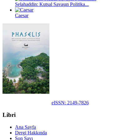
Selahaddin: Kutsal Savaşın Politika...
Caesar
eISSN: 2149-7826
Libri
Ana Sayfa
Dergi Hakkında
Son Sayı