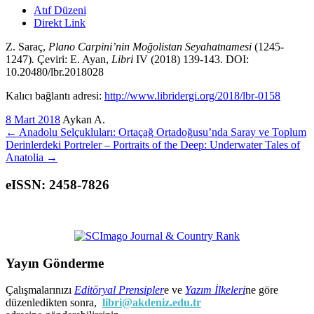
Atıf Düzeni
Direkt Link
Z. Saraç,
Plano Carpini’nin Moğolistan Seyahatnamesi
(1245-
1247)
.
Çeviri: E. Ayan,
Libri
IV (2018) 139-143. DOI:
10.20480/lbr.2018028
Kalıcı bağlantı adresi:
http://www.libridergi.org/2018/lbr-0158
8 Mart 2018
Aykan A.
←
Anadolu Selçukluları: Ortaçağ Ortadoğusu’nda Saray ve Toplum
Derinlerdeki Portreler – Portraits of the Deep: Underwater Tales of
Anatolia
→
eISSN: 2458-7826
Yayın Gönderme
Çalışmalarınızı
Editöryal Prensipler
e ve
Yazım İlkeleri
ne göre
düzenledikten sonra,
libri@akdeniz.edu.tr