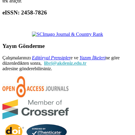
tek araçtır.
eISSN: 2458-7826
Yayın Gönderme
Çalışmalarınızı
Editöryal Prensipler
e ve
Yazım İlkeleri
ne göre
düzenledikten sonra,
libri@akdeniz.edu.tr
adresine gönderebilirsiniz.