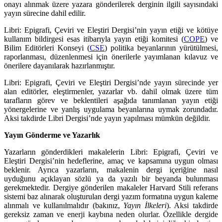
onayı alınmak üzere yazara gönderilerek derginin ilgili sayısındaki
yayın sürecine dahil edilir.
Libri: Epigrafi, Çeviri ve Eleştiri Dergisi’nin yayın etiği ve kötüye
kullanım bildirgesi esas itibarıyla yayın etiği komitesi (
COPE
) ve
Bilim Editörleri Konseyi (
CSE
) politika beyanlarının yürütülmesi,
raporlanması, düzenlenmesi için önerilerle yayımlanan kılavuz ve
önerilere dayanılarak hazırlanmıştır.
Libri: Epigrafi, Çeviri ve Eleştiri Dergisi’nde yayın sürecinde yer
alan editörler, eleştirmenler, yazarlar vb. dahil olmak üzere tüm
tarafların görev ve beklentileri aşağıda tanımlanan yayın etiği
yönergelerine ve yanlış uygulama beyanlarına uymak zorundadır.
Aksi takdirde Libri Dergisi’nde yayın yapılması mümkün değildir.
Yayın Gönderme ve Yazarlık
Yazarların gönderdikleri makalelerin Libri: Epigrafi, Çeviri ve
Eleştiri Dergisi’nin hedeflerine, amaç ve kapsamına uygun olması
beklenir. Ayrıca yazarların, makalenin dergi içeriğine nasıl
uyduğunu açıklayan sözlü ya da yazılı bir beyanda bulunması
gerekmektedir. Dergiye gönderilen makaleler Harvard Stili referans
sistemi baz alınarak oluşturulan dergi yazım formatına uygun kaleme
alınmalı ve kullanılmalıdır (bakınız,
Yayın İlkeleri
). Aksi takdirde
gereksiz zaman ve enerji kaybına neden olurlar. Özellikle dergide