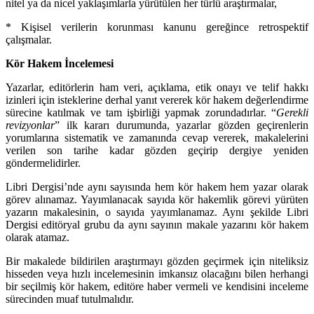
nitel ya da nicel yaklaşımlarla yürütülen her türlü araştırmalar,
* Kişisel verilerin korunması kanunu gereğince retrospektif
çalışmalar.
Kör Hakem İncelemesi
Yazarlar, editörlerin ham veri, açıklama, etik onayı ve telif hakkı
izinleri için isteklerine derhal yanıt vererek kör hakem değerlendirme
sürecine katılmak ve tam işbirliği yapmak zorundadırlar. “
Gerekli
revizyonlar
” ilk kararı durumunda, yazarlar gözden geçirenlerin
yorumlarına sistematik ve zamanında cevap vererek, makalelerini
verilen son tarihe kadar gözden geçirip dergiye yeniden
göndermelidirler.
Libri Dergisi’nde aynı sayısında hem kör hakem hem yazar olarak
görev alınamaz. Yayımlanacak sayıda kör hakemlik görevi yürüten
yazarın makalesinin, o sayıda yayımlanamaz. Aynı şekilde Libri
Dergisi editöryal grubu da aynı sayının makale yazarını kör hakem
olarak atamaz.
Bir makalede bildirilen araştırmayı gözden geçirmek için niteliksiz
hisseden veya hızlı incelemesinin imkansız olacağını bilen herhangi
bir seçilmiş kör hakem, editöre haber vermeli ve kendisini inceleme
sürecinden muaf tutulmalıdır.