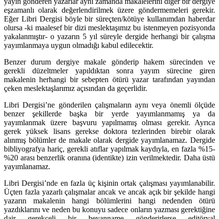
yayın gönderen yazarlar aynı zamanda makalelerini diğer bir dergiye
eşzamanlı olarak değerlendirilmek üzere göndermemeleri gerekir.
Eğer Libri Dergisi böyle bir süreçten/kötüye kullanımdan haberdar
olursa -ki maalesef bir dizi meslektaşımız bu istenmeyen pozisyonda
yakalanmıştır- o yazarın 5 yıl süreyle dergide herhangi bir çalışma
yayımlanmaya uygun olmadığı kabul edilecektir.
Benzer durum dergiye makale gönderip hakem sürecinden ve
gerekli düzeltmeler yapıldıktan sonra yayım sürecine giren
makalenin herhangi bir sebepten ötürü yazar tarafından yayından
çeken meslektaşlarımız açısından da geçerlidir.
Libri Dergisi’ne gönderilen çalışmaların aynı veya önemli ölçüde
benzer şekillerde başka bir yerde yayımlanmamış ya da
yayımlanmak üzere başvuru yapılmamış olması gerekir. Ayrıca
gerek yüksek lisans gerekse doktora tezlerinden birebir olarak
alınmış bölümler de makale olarak dergide yayımlanamaz. Dergide
bibliyografya hariç, gerekli atıflar yapılmak kaydıyla, en fazla %15-
%20 arası benzerlik oranına (identikte) izin verilmektedir. Daha üstü
yayımlanamaz.
Libri Dergisi’nde en fazla üç kişinin ortak çalışması yayımlanabilir.
Üçten fazla yazarlı çalışmalar ancak ve ancak açık bir şekilde hangi
yazarın makalenin hangi bölümlerini hangi nedenden ötürü
yazdıklarını ve neden bu konuyu sadece onların yazması gerektiğine
dair gerekçeli bir beyanname gönderirlerse editöryal