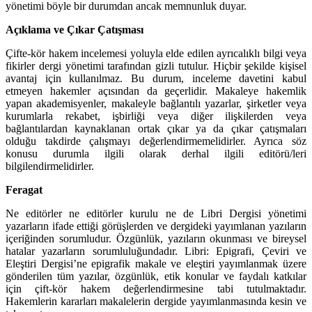
yönetimi böyle bir durumdan ancak memnunluk duyar.
Açıklama ve Çıkar Çatışması
Çifte-kör hakem incelemesi yoluyla elde edilen ayrıcalıklı bilgi veya
fikirler dergi yönetimi tarafından gizli tutulur. Hiçbir şekilde kişisel
avantaj için kullanılmaz. Bu durum, inceleme davetini kabul
etmeyen hakemler açısından da geçerlidir. Makaleye hakemlik
yapan akademisyenler, makaleyle bağlantılı yazarlar, şirketler veya
kurumlarla rekabet, işbirliği veya diğer ilişkilerden veya
bağlantılardan kaynaklanan ortak çıkar ya da çıkar çatışmaları
olduğu takdirde çalışmayı değerlendirmemelidirler. Ayrıca söz
konusu durumla ilgili olarak derhal ilgili editörü/leri
bilgilendirmelidirler.
Feragat
Ne editörler ne editörler kurulu ne de Libri Dergisi yönetimi
yazarların ifade ettiği görüşlerden ve dergideki yayımlanan yazıların
içeriğinden sorumludur. Özgünlük, yazıların okunması ve bireysel
hatalar yazarların sorumluluğundadır. Libri: Epigrafi, Çeviri ve
Eleştiri Dergisi’ne epigrafik makale ve eleştiri yayımlanmak üzere
gönderilen tüm yazılar, özgünlük, etik konular ve faydalı katkılar
için çift-kör hakem değerlendirmesine tabi tutulmaktadır.
Hakemlerin kararları makalelerin dergide yayımlanmasında kesin ve