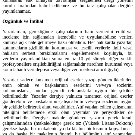
kullanarak etik olmayan davranışlar sergilemesi dergi yönetim
kurulu tarafından kabul edilemez ve bu tarz çalışmalar dergide
yayımlanamaz.
Özgünlük ve İntihal
Yazarlardan, gerektiğinde çalışmalarının ham verilerini editöryal
inceleme için sağlamaları istenebilir ve uygulanabilirse verileri
kamuya açık hale getirmeye hazır olmalıdır. Her halükarda yazarlar,
katılımcıların gizliliğinin korunması ve tescilli verilerle ilgili yasal
hakların serbest bırakılmalarını engellememesi koşuluyla, bu
verilerin yayımlandıktan sonra en az 10 yıl süreyle diğer yetkili
profesyonellere erişilebilirliğini sağlamalıdır (tercihen kurumsal veya
konu tabanlı veri deposu veya diğer veri merkezi aracılığıyla).
Yazarlar sadece tamamen orijinal eserler yazıp gönderdiklerinden
emin olmalı ve başkalarının eserlerini ve/veya sözlerini
kullanmışlarsa, bunları gerekli referanslarla uygun bir şekilde
belirtilmelidir. Yazarlar dergiye yalnızca tamamen orijinal eserler
gönderebilir ve başkalarının çalışmalarını ve/veya sözlerini uygun
bir şekilde belirterek alıntı yapabilirler. Atıf yapılan edilen çalışmanın
niteliğini belirlemede etkili olan yayımlar ve periyodikler de
belirtilmelidir. Dergiye makale gönderen yazarın gerek kendi
çalışmalarından (makale/kitap) gerek tez (Yüksek Lisans-Doktora)
gerekse başka bir makalenin ya da kitabın bir kısmını kopyalaması
ya da başka bir makalenin önemli bir bölümünü atıf yapmadan