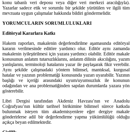
konu tabanlı veri deposu veya diğer veri merkezi aracılığıyla).
Yazarlar sadece etik ve sorumlu bir şekilde yürütülen ve ilgili tüm
mevzuata uygun çalışmalar hakkında bildiri göndermelidir.
YORUMCULARIN SORUMLULUKLARI
Editöryal Kararlara Katkı
Hakem raporları, makalenin değerlendirilme aşamasında editöryal
kararın verilmesinde editöre yardımcı olur. Editör aynı zamanda
makalenin iyileştirilmesi için yazara yardımcı olabilir. Editör makale
konusunun anlatım tutarsızlıklarını, anlatım dilinin akıcılığını, yazım
yanlışlarını, terminoloji hatalarını yazar ile paylaşarak fikir verebilir.
Aynı şekilde çalışmadaki yöntem bilimsel, mantıksal, kurgusal
hatalar ve yazının problematiği konusunda yazarı uyarabilir. Yazının
başlığı ve içeriği arasındaki uyum/uyumsuzluk ile konunun
odağından ve ana problematiğinden sapılan durumlarda yazara yön
gösterebilir.
Libri Dergisi tarafından Akdeniz Hav­zası’nın ve Anadolu
Coğrafyası’nın kültür tarihsel birikimine bilimsel sürece katkıda
bulunmak isteyen tüm akademisyenlere eğer dergiye makale
gönderirlerse adil bir değerlendirme yapma yükümlülüğü olduğu
açıkça beyan edilmektedir.