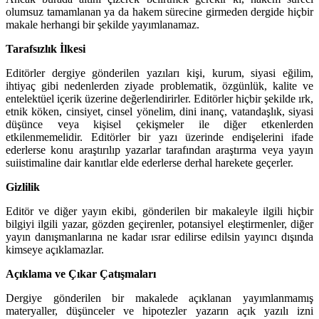
olumsuz tamamlanan ya da hakem sürecine girmeden dergide hiçbir
makale herhangi bir şekilde yayımlanamaz.
Tarafsızlık İlkesi
Editörler dergiye gönderilen yazıları kişi, kurum, siyasi eğilim,
ihtiyaç gibi nedenlerden ziyade problematik, özgünlük, kalite ve
entelektüel içerik üzerine değerlendirirler. Editörler hiçbir şekilde ırk,
etnik köken, cinsiyet, cinsel yönelim, dini inanç, vatandaşlık, siyasi
düşünce veya kişisel çekişmeler ile diğer etkenlerden
etkilenmemelidir. Editörler bir yazı üzerinde endişelerini ifade
ederlerse konu araştırılıp yazarlar tarafından araştırma veya yayın
suiistimaline dair kanıtlar elde ederlerse derhal harekete geçerler.
Gizlilik
Editör ve diğer yayın ekibi, gönderilen bir makaleyle ilgili hiçbir
bilgiyi ilgili yazar, gözden geçirenler, potansiyel eleştirmenler, diğer
yayın danışmanlarına ne kadar ısrar edilirse edilsin yayıncı dışında
kimseye açıklamazlar.
Açıklama ve Çıkar Çatışmaları
Dergiye gönderilen bir makalede açıklanan yayımlanmamış
materyaller, düşünceler ve hipotezler yazarın açık yazılı izni