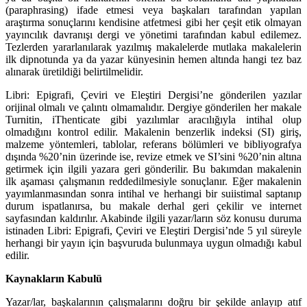
(paraphrasing) ifade etmesi veya başkaları tarafından yapılan
araştırma sonuçlarını kendisine atfetmesi gibi her çeşit etik olmayan
yayıncılık davranışı dergi ve yönetimi tarafından kabul edilemez.
Tezlerden yararlanılarak yazılmış makalelerde mutlaka makalelerin
ilk dipnotunda ya da yazar künyesinin hemen altında hangi tez baz
alınarak üretildiği belirtilmelidir.
Libri: Epigrafi, Çeviri ve Eleştiri Dergisi’ne gönderilen yazılar
orijinal olmalı ve çalıntı olmamalıdır. Dergiye gönderilen her makale
Turnitin, iThenticate gibi yazılımlar aracılığıyla intihal olup
olmadığını kontrol edilir. Makalenin benzerlik indeksi (SI) giriş,
malzeme yöntemleri, tablolar, referans bölümleri ve bibliyografya
dışında %20’nin üzerinde ise, revize etmek ve SI’sini %20’nin altına
getirmek için ilgili yazara geri gönderilir. Bu bakımdan makalenin
ilk aşaması çalışmanın reddedilmesiyle sonuçlanır. Eğer makalenin
yayımlanmasından sonra intihal ve herhangi bir suiistimal saptanıp
durum ispatlanırsa, bu makale derhal geri çekilir ve internet
sayfasından kaldırılır. Akabinde ilgili yazar/ların söz konusu duruma
istinaden Libri: Epigrafi, Çeviri ve Eleştiri Dergisi’nde 5 yıl süreyle
herhangi bir yayın için başvuruda bulunmaya uygun olmadığı kabul
edilir.
Kaynakların Kabulü
Yazar/lar, başkalarının çalışmalarını doğru bir şekilde anlayıp atıf