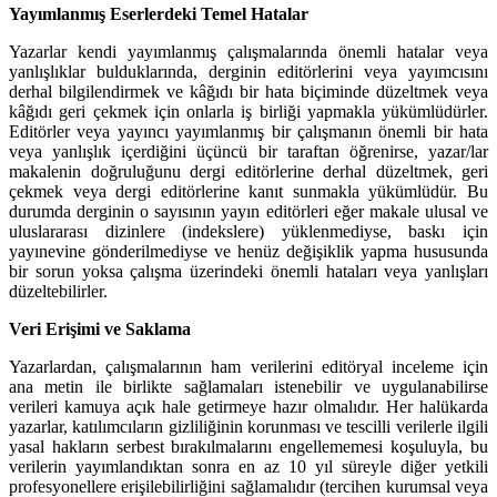
Yayımlanmış Eserlerdeki Temel Hatalar
Yazarlar kendi yayımlanmış çalışmalarında önemli hatalar veya
yanlışlıklar bulduklarında, derginin editörlerini veya yayımcısını
derhal bilgilendirmek ve kâğıdı bir hata biçiminde düzeltmek veya
kâğıdı geri çekmek için onlarla iş birliği yapmakla yükümlüdürler.
Editörler veya yayıncı yayımlanmış bir çalışmanın önemli bir hata
veya yanlışlık içerdiğini üçüncü bir taraftan öğrenirse, yazar/lar
makalenin doğruluğunu dergi editörlerine derhal düzeltmek, geri
çekmek veya dergi editörlerine kanıt sunmakla yükümlüdür. Bu
durumda derginin o sayısının yayın editörleri eğer makale ulusal ve
uluslararası dizinlere (indekslere) yüklenmediyse, baskı için
yayınevine gönderilmediyse ve henüz değişiklik yapma hususunda
bir sorun yoksa çalışma üzerindeki önemli hataları veya yanlışları
düzeltebilirler.
Veri Erişimi ve Saklama
Yazarlardan, çalışmalarının ham verilerini editöryal inceleme için
ana metin ile birlikte sağlamaları istenebilir ve uygulanabilirse
verileri kamuya açık hale getirmeye hazır olmalıdır. Her halükarda
yazarlar, katılımcıların gizliliğinin korunması ve tescilli verilerle ilgili
yasal hakların serbest bırakılmalarını engellememesi koşuluyla, bu
verilerin yayımlandıktan sonra en az 10 yıl süreyle diğer yetkili
profesyonellere erişilebilirliğini sağlamalıdır (tercihen kurumsal veya