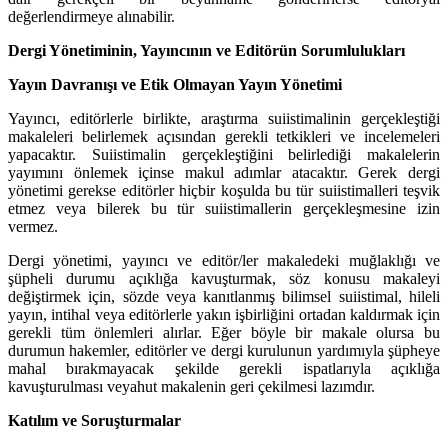
değerlendirmeye alınabilir.
Dergi Yönetiminin, Yayıncının ve Editörün Sorumlulukları
Yayın Davranışı ve Etik Olmayan Yayın Yönetimi
Yayıncı, editörlerle birlikte, araştırma suiistimalinin gerçekleştiği
makaleleri belirlemek açısından gerekli tetkikleri ve incelemeleri
yapacaktır. Suiistimalin gerçekleştiğini belirlediği makalelerin
yayımını önlemek içinse makul adımlar atacaktır. Gerek dergi
yönetimi gerekse editörler hiçbir koşulda bu tür suiistimalleri teşvik
etmez veya bilerek bu tür suiistimallerin gerçekleşmesine izin
vermez.
Dergi yönetimi, yayıncı ve editör/ler makaledeki muğlaklığı ve
şüpheli durumu açıklığa kavuşturmak, söz konusu makaleyi
değiştirmek için, sözde veya kanıtlanmış bilimsel suiistimal, hileli
yayın, intihal veya editörlerle yakın işbirliğini ortadan kaldırmak için
gerekli tüm önlemleri alırlar. Eğer böyle bir makale olursa bu
durumun hakemler, editörler ve dergi kurulunun yardımıyla şüpheye
mahal bırakmayacak şekilde gerekli ispatlarıyla açıklığa
kavuşturulması veyahut makalenin geri çekilmesi lazımdır.
Katılım ve Soruşturmalar