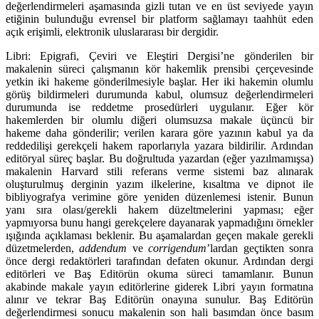
değerlendirmeleri aşamasında gizli tutan ve en üst seviyede yayın
etiğinin bulunduğu evrensel bir platform sağlamayı taahhüt eden
açık erişimli, elektronik uluslararası bir dergidir.
Libri: Epigrafi, Çeviri ve Eleştiri Dergisi’ne gönderilen bir
makalenin süreci çalışmanın kör hakemlik prensibi çerçevesinde
yetkin iki hakeme gönderilmesiyle başlar. Her iki hakemin olumlu
görüş bildirmeleri durumunda kabul, olumsuz değerlendirmeleri
durumunda ise reddetme prosedürleri uygulanır. Eğer kör
hakemlerden bir olumlu diğeri olumsuzsa makale üçüncü bir
hakeme daha gönderilir; verilen karara göre yazının kabul ya da
reddedilişi gerekçeli hakem raporlarıyla yazara bildirilir. Ardından
editöryal süreç başlar. Bu doğrultuda yazardan (eğer yazılmamışsa)
makalenin Harvard stili referans verme sistemi baz alınarak
oluşturulmuş derginin yazım ilkelerine, kısaltma ve dipnot ile
bibliyografya verimine göre yeniden düzenlemesi istenir. Bunun
yanı sıra olası/gerekli hakem düzeltmelerini yapması; eğer
yapmıyorsa bunu hangi gerekçelere dayanarak yapmadığını örnekler
ışığında açıklaması beklenir. Bu aşamalardan geçen makale gerekli
düzetmelerden,
addendum
ve
corrigendum
’lardan geçtikten sonra
önce dergi redaktörleri tarafından defaten okunur. Ardından dergi
editörleri ve Baş Editörün okuma süreci tamamlanır. Bunun
akabinde makale yayın editörlerine giderek Libri yayın formatına
alınır ve tekrar Baş Editörün onayına sunulur. Baş Editörün
değerlendirmesi sonucu makalenin son hali basımdan önce basım