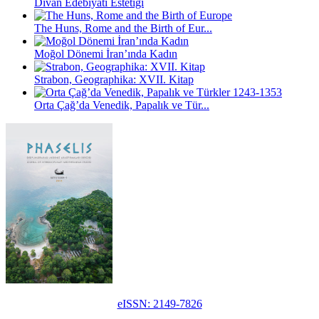
Divan Edebiyatı Estetiği
The Huns, Rome and the Birth of Eur...
Moğol Dönemi İran’ında Kadın
Strabon, Geographika: XVII. Kitap
Orta Çağ’da Venedik, Papalık ve Tür...
eISSN: 2149-7826