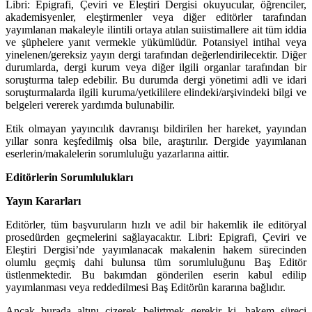
Libri: Epigrafi, Çeviri ve Eleştiri Dergisi okuyucular, öğrenciler,
akademisyenler, eleştirmenler veya diğer editörler tarafından
yayımlanan makaleyle ilintili ortaya atılan suiistimallere ait tüm iddia
ve şüphelere yanıt vermekle yükümlüdür. Potansiyel intihal veya
yinelenen/gereksiz yayın dergi tarafından değerlendirilecektir. Diğer
durumlarda, dergi kurum veya diğer ilgili organlar tarafından bir
soruşturma talep edebilir. Bu durumda dergi yönetimi adli ve idari
soruşturmalarda ilgili kuruma/yetkililere elindeki/arşivindeki bilgi ve
belgeleri vererek yardımda bulunabilir.
Etik olmayan yayıncılık davranışı bildirilen her hareket, yayından
yıllar sonra keşfedilmiş olsa bile, araştırılır. Dergide yayımlanan
eserlerin/makalelerin sorumluluğu yazarlarına aittir.
Editörlerin Sorumlulukları
Yayın Kararları
Editörler, tüm başvuruların hızlı ve adil bir hakemlik ile editöryal
prosedürden geçmelerini sağlayacaktır. Libri: Epigrafi, Çeviri ve
Eleştiri Dergisi’nde yayımlanacak makalenin hakem sürecinden
olumlu geçmiş dahi bulunsa tüm sorumluluğunu Baş Editör
üstlenmektedir. Bu bakımdan gönderilen eserin kabul edilip
yayımlanması veya reddedilmesi Baş Editörün kararına bağlıdır.
Ancak burada altını çizerek belirtmek gerekir ki, hakem süreci