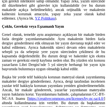
için gerekli niteliklere sahip olmalıdır. Yapay zeka, yazım sürecinde
dil düzeltmeleri gibi görevler için kullanılabilir (ve bu durum
makalede açıkça belirtilmelidir), ancak orijinallik ve makalenin
kalitesini korumak amacıyla, yapay zeka yazar olarak kabul
edilemez. (Ayrıca bk.
YZ Politikası
).
Çoklu, Gereksiz veya Eşzamanlı Yayın
Genel olarak, temelde aynı araştırmayı açıklayan bir makale birden
fazla dergide yayımlanmamalıdır. Aynı makalenin birden fazla
dergiye gönderilmesi etik olmayan bir yayın davranışı teşkil eder ve
kabul edilemez. Ayrıca hakemlik süreci devam eden makalelerin
sebepli ya da sebepsiz yere yayın sürecinden çekilmesi de bu
kapsamda değerlendirilir. Bu durum dergi ve hakemler için ekstra
zaman ve gereksiz enerji kaybına neden olur. Bu yüzden söz konusu
yazar/ların Libri Dergisi’nde 5 yıl süreyle herhangi bir yayın için
başvuruda bulunmaya uygun olmadığı kabul edilir.
Başka bir yerde telif hakkıyla korunan materyal olarak yayımlanmış
makaleler dergiye gönderilemez. Ayrıca, dergi tarafından incelenen
yazılar telif hakkıyla korunan yayımlara yeniden gönderilmemelidir.
Ancak, bir makale göndererek, yazar/lar yayımlanan materyalin
yayın haklarını korur. Yayımlanması halinde, çalışmalarının CC-BY-
NC-SA lisansı [
https://creativecommons.org/licenses/by-nc-sa/4.0/
]
altında kullanılmasına izin verirler. Bu durum da başkalarının