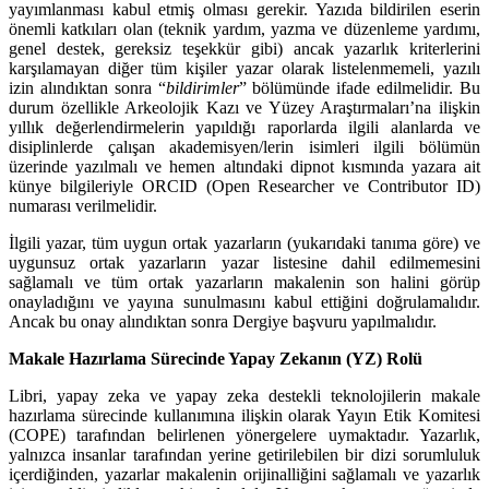
yayımlanması kabul etmiş olması gerekir. Yazıda bildirilen eserin
önemli katkıları olan (teknik yardım, yazma ve düzenleme yardımı,
genel destek, gereksiz teşekkür gibi) ancak yazarlık kriterlerini
karşılamayan diğer tüm kişiler yazar olarak listelenmemeli, yazılı
izin alındıktan sonra “
bildirimler
” bölümünde ifade edilmelidir. Bu
durum özellikle Arkeolojik Kazı ve Yüzey Araştırmaları’na ilişkin
yıllık değerlendirmelerin yapıldığı raporlarda ilgili alanlarda ve
disiplinlerde çalışan akademisyen/lerin isimleri ilgili bölümün
üzerinde yazılmalı ve hemen altındaki dipnot kısmında yazara ait
künye bilgileriyle ORCID (Open Researcher ve Contributor ID)
numarası verilmelidir.
İlgili yazar, tüm uygun ortak yazarların (yukarıdaki tanıma göre) ve
uygunsuz ortak yazarların yazar listesine dahil edilmemesini
sağlamalı ve tüm ortak yazarların makalenin son halini görüp
onayladığını ve yayına sunulmasını kabul ettiğini doğrulamalıdır.
Ancak bu onay alındıktan sonra Dergiye başvuru yapılmalıdır.
Makale Hazırlama Sürecinde Yapay Zekanın (YZ) Rolü
Libri, yapay zeka ve yapay zeka destekli teknolojilerin makale
hazırlama sürecinde kullanımına ilişkin olarak Yayın Etik Komitesi
(COPE) tarafından belirlenen yönergelere uymaktadır. Yazarlık,
yalnızca insanlar tarafından yerine getirilebilen bir dizi sorumluluk
içerdiğinden, yazarlar makalenin orijinalliğini sağlamalı ve yazarlık