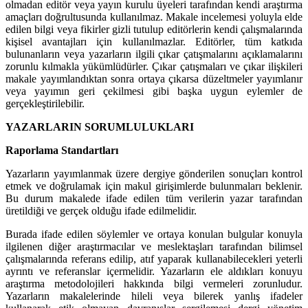
olmadan editör veya yayın kurulu üyeleri tarafından kendi araştırma
amaçları doğrultusunda kullanılmaz. Makale incelemesi yoluyla elde
edilen bilgi veya fikirler gizli tutulup editörlerin kendi çalışmalarında
kişisel avantajları için kullanılmazlar. Editörler, tüm katkıda
bulunanların veya yazarların ilgili çıkar çatışmalarını açıklamalarını
zorunlu kılmakla yükümlüdürler. Çıkar çatışmaları ve çıkar ilişkileri
makale yayımlandıktan sonra ortaya çıkarsa düzeltmeler yayımlanır
veya yayımın geri çekilmesi gibi başka uygun eylemler de
gerçekleştirilebilir.
YAZARLARIN SORUMLULUKLARI
Raporlama Standartları
Yazarların yayımlanmak üzere dergiye gönderilen sonuçları kontrol
etmek ve doğrulamak için makul girişimlerde bulunmaları beklenir.
Bu durum makalede ifade edilen tüm verilerin yazar tarafından
üretildiği ve gerçek olduğu ifade edilmelidir.
Burada ifade edilen söylemler ve ortaya konulan bulgular konuyla
ilgilenen diğer araştırmacılar ve meslektaşları tarafından bilimsel
çalışmalarında referans edilip, atıf yaparak kullanabilecekleri yeterli
ayrıntı ve referanslar içermelidir. Yazarların ele aldıkları konuyu
araştırma metodolojileri hakkında bilgi vermeleri zorunludur.
Yazarların makalelerinde hileli veya bilerek yanlış ifadeler