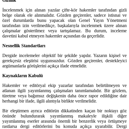
Gizlilik
İncelenmek için alınan yazılar çifte-kör hakemler tarafından gizli
belge olarak ele alınmalıdır. Gözden geçirenler, sadece istisnai ve
özel durumlarda bunu yapacak olan Genel Yayın Yönetmeni
tarafından izin verilmedikçe, başkalarıyla incelenmek üzere alınan
çalışmalar gösterilmez veya tartışılamaz. Bu durum, inceleme
davetini kabul etmeyen hakemler açısından da geçerlidir.
Nesnellik Standartları
Dergide incelemeler objektif bir şekilde yapılır. Yazarın kişisel ve
gerekçesiz eleştirisi uygunsuzdur. Gözden geçirenler, destekleyici
argümanlarla görüşlerini açıkça ifade etmelidir.
Kaynakların Kabulü
Hakemler ve editöryal ekip yazarlar tarafından belirtilmeyen ve
atlanan ilgili yayımlanmış çalışmaları tanımlamalıdır. Bir gözlem,
türetme veya bağımsız değişkenin daha önce rapor edildiğine dair
herhangi bir ifade, ilgili alıntıyla birlikte verilmelidir.
Bir eleştirmen ayrıca editörün dikkatinden kaçan bir noktayı göz
önünde bulundurarak yayımlanmış makaleyle ilişkili diğer
yayımlanmış eserler arasında önemli bir benzerlik veya örtüşmeye
rastlarsa dergi editörlerini bu konuda açıkça uyarabilir. Dergi