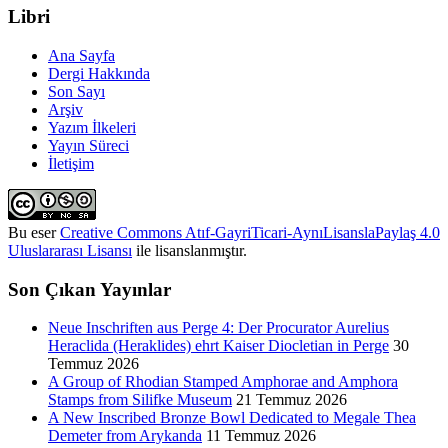
Libri
Ana Sayfa
Dergi Hakkında
Son Sayı
Arşiv
Yazım İlkeleri
Yayın Süreci
İletişim
Bu eser
Creative Commons Atıf-GayriTicari-AynıLisanslaPaylaş 4.0
Uluslararası Lisansı
ile lisanslanmıştır.
Son Çıkan Yayınlar
Neue Inschriften aus Perge 4: Der Procurator Aurelius
Heraclida (Heraklides) ehrt Kaiser Diocletian in Perge
30
Temmuz 2026
A Group of Rhodian Stamped Amphorae and Amphora
Stamps from Silifke Museum
21 Temmuz 2026
A New Inscribed Bronze Bowl Dedicated to Megale Thea
Demeter from Arykanda
11 Temmuz 2026