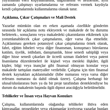
yayımlanan eseri kopyalamasına, dağıtmasına ve iletmesine, aynı
zamanda çalışmayı uyarlamalarına ve referans vermek kaydıyla
kendi çalışmalarında kullanmalarına olanak tanır.
Açıklama, Çıkar Çatışmaları ve Mali Destek
Yazarlar mümkün olan en erken aşamada -özellikle gönderim
sırasında bir açıklama notu ekleyerek ve makalede de bu durumu
belirterek-, sonuçlarını veya makaledeki çıkarımlarını etkilemek için
yorumlanabilecek çıkar çatışmalarını, eğer varsa ifşa etmelidir.
Açıklanması gereken potansiyel çıkar çatışmalarına örnek olarak,
fahri, eğitim hibeleri veya diğer finansman, konuşmacı bürolarına
katılım, üyelik, istihdam, danışmanlık, hisse senedi sahipliği veya
diğer hisse senedi çıkarları ile ücretli uzman ifadeleri veya patent
lisanslama düzenlemeleri ile kişisel veya mesleki ilişkiler, ilgili
kişiler, bilgi veya inançlar gibi finansal olmayan konular veya
makalede tartışılan materyaller verilebilir. Çalışma için tüm finansal
destek kaynakları açıklanmalıdır (hibe numarası veya varsa diğer
referans numarası da dahil olmak üzere). Çalışma herhangi bir
ulusal/uluslararası burs ya da bir proje tarafından desteklendiyse bu
durum da makalenin başında ilgili dipnot aracılığıyla belirtilmelidir.
Tehlikeler ve İnsan veya Hayvan Konuları
Çalışma, kullanımlarında olağandışı tehlikeler ihtiva eden
kimyasallar, prosedürler veya ekipmanlar içeriyorsa yazarlar bunları