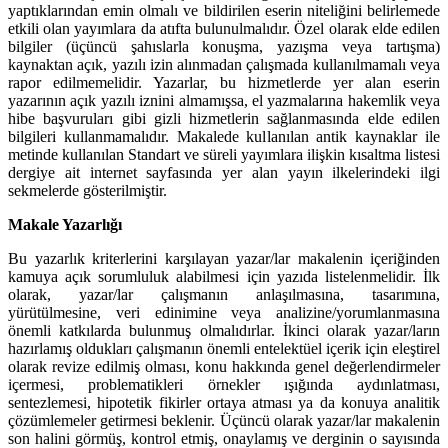
yaptıklarından emin olmalı ve bildirilen eserin niteliğini belirlemede
etkili olan yayımlara da atıfta bulunulmalıdır. Özel olarak elde edilen
bilgiler (üçüncü şahıslarla konuşma, yazışma veya tartışma)
kaynaktan açık, yazılı izin alınmadan çalışmada kullanılmamalı veya
rapor edilmemelidir. Yazarlar, bu hizmetlerde yer alan eserin
yazarının açık yazılı iznini almamışsa, el yazmalarına hakemlik veya
hibe başvuruları gibi gizli hizmetlerin sağlanmasında elde edilen
bilgileri kullanmamalıdır. Makalede kullanılan antik kaynaklar ile
metinde kullanılan Standart ve süreli yayımlara ilişkin kısaltma listesi
dergiye ait internet sayfasında yer alan yayın ilkelerindeki ilgi
sekmelerde gösterilmiştir.
Makale Yazarlığı
Bu yazarlık kriterlerini karşılayan yazar/lar makalenin içeriğinden
kamuya açık sorumluluk alabilmesi için yazıda listelenmelidir. İlk
olarak, yazar/lar çalışmanın anlaşılmasına, tasarımına,
yürütülmesine, veri edinimine veya analizine/yorumlanmasına
önemli katkılarda bulunmuş olmalıdırlar. İkinci olarak yazar/ların
hazırlamış oldukları çalışmanın önemli entelektüel içerik için eleştirel
olarak revize edilmiş olması, konu hakkında genel değerlendirmeler
içermesi, problematikleri örnekler ışığında aydınlatması,
sentezlemesi, hipotetik fikirler ortaya atması ya da konuya analitik
çözümlemeler getirmesi beklenir. Üçüncü olarak yazar/lar makalenin
son halini görmüş, kontrol etmiş, onaylamış ve derginin o sayısında