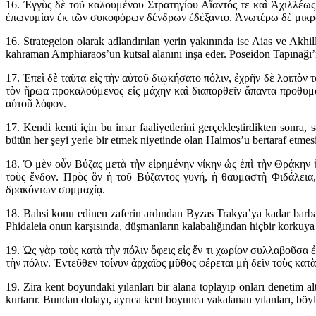
16. Ἐγγὺς δὲ τοῦ καλουμένου Στρατηγίου Αἴαντός τε καὶ Ἀχιλλέως
ἐπωνυμίαν ἐκ τῶν συκοφόρων δένδρων ἐδέξαντο. Ἀνωτέρω δὲ μικρὸν
16. Strategeion olarak adlandırılan yerin yakınında ise Aias ve Akhil
kahraman Amphiaraos’un kutsal alanını inşa eder. Poseidon Tapınağı’n
17. Ἐπεὶ δὲ ταῦτα εἰς τὴν αὑτοῦ διῳκήσατο πόλιν, ἐχρῆν δὲ λοιπὸν 
τὸν ἥρωα προκαλούμενος εἰς μάχην καὶ διαπορθεῖν ἅπαντα προθυμ
αὐτοῦ λόφον.
17. Kendi kenti için bu imar faaliyetlerini gerçekleştirdikten sonra,
bütün her şeyi yerle bir etmek niyetinde olan Haimos’u bertaraf etmesi
18. Ὁ μὲν οὖν Βύζας μετὰ τὴν εἰρημένην νίκην ὡς ἐπὶ τὴν Θρᾴκην
τοὺς ἔνδον. Πρὸς ὃν ἡ τοῦ Βύζαντος γυνή, ἡ θαυμαστὴ Φιδάλεια
δρακόντων συμμαχίᾳ.
18. Bahsi konu edinen zaferin ardından Byzas Trakya’ya kadar barbarlar
Phidaleia onun karşısında, düşmanların kalabalığından hiçbir korkuya ka
19. Ὡς γὰρ τοὺς κατὰ τὴν πόλιν ὄφεις εἰς ἕν τι χωρίον συλλαβοῦσα
τὴν πόλιν. Ἐντεῦθεν τοίνυν ἀρχαῖος μῦθος φέρεται μὴ δεῖν τοὺς κατ
19. Zira kent boyundaki yılanları bir alana toplayıp onları denetim a
kurtarır. Bundan dolayı, ayrıca kent boyunca yakalanan yılanları, böyle