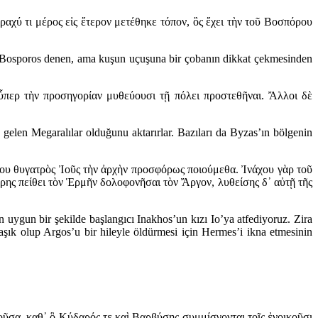
ραχύ τι μέρος εἰς ἕτερον μετέθηκε τόπον, ὃς ἔχει τὴν τοῦ Βοσπόρου
 bunu Bosporos denen, ama kuşun uçuşuna bir çobanın dikkat çekmesinden
ὗπερ τὴν προσηγορίαν μυθεύουσι τῇ πόλει προστεθῆναι. Ἄλλοι δὲ
 gelen Megaralılar olduğunu aktarırlar. Bazıları da Byzas’ın bölgenin
νάχου θυγατρὸς Ἰοῦς τὴν ἀρχὴν προσφόρως ποιούμεθα. Ἰνάχου γὰρ τοῦ
ρης πείθει τὸν Ἑρμῆν δολοφονῆσαι τὸν Ἄργον, λυθείσης δ᾽ αὐτῇ τῆς
in uygun bir şekilde başlangıcı Inakhos’un kızı Io’ya atfediyoruz. Zira
şık olup Argos’u bir hileyle öldürmesi için Hermes’i ikna etmesinin
ῦσα, καθ᾽ ὃ Κύδαρός τε καὶ Βαρβύσης συμμίσγονται τοῖς ἐνοικοῦσι