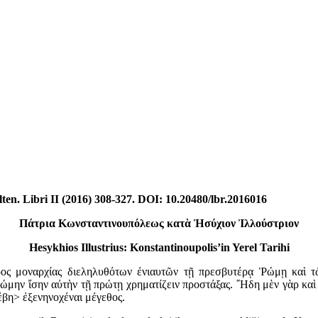
Alten. Libri II (2016) 308-327. DOI: 10.20480/lbr.2016016
Πάτρια Κωνσταντινουπόλεως κατὰ Ἡσύχιον Ἰλλούστριον
Hesykhios Illustrius: Konstantinoupolis’in Yerel Tarihi
ρος μοναρχίας διεληλυθότων ἐνιαυτῶν τῇ πρεσβυτέρᾳ Ῥώμῃ καὶ 
μην ἴσην αὐτὴν τῇ πρώτῃ χρηματίζειν προστάξας. ῎Ηδη μὲν γὰρ καὶ 
έβη> ἐξενηνοχέναι μέγεθος.