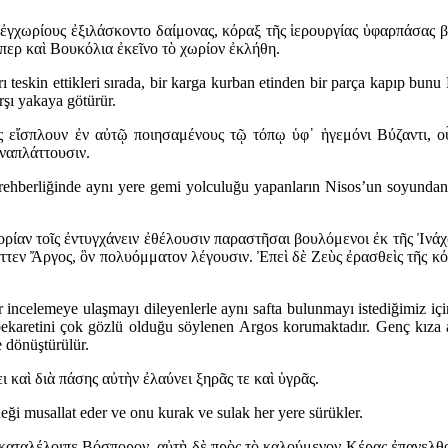
 ἐγχωρίους ἐξιλάσκοντο δαίμονας, κόραξ τῆς ἱερουργίας ὑφαρπάσας β
περ καὶ Βουκόλια ἐκεῖνο τὸ χωρίον ἐκλήθη.
ları teskin ettikleri sırada, bir karga kurban etinden bir parça kapıp
rşı yakaya götürür.
ς εἴσπλουν ἐν αὐτῷ ποιησαμένους τῷ τόπῳ ὑφ᾽ ἡγεμόνι Βύζαντι, ο
ἀναπλάττουσιν.
’ın rehberliğinde aynı yere gemi yolculuğu yapanların Nisos’un soyundan
στορίαν τοῖς ἐντυγχάνειν ἐθέλουσιν παραστῆσαι βουλόμενοι ἐκ τῆς Ἰ
τεν Ἄργος, ὃν πολυόμματον λέγουσιν. Ἐπεὶ δὲ Ζεὺς ἐρασθεὶς τῆς κό
 bir incelemeye ulaşmayı dileyenlerle aynı safta bulunmayı istediğimiz iç
 bekaretini çok gözlü olduğu söylenen Argos korumaktadır. Genç kıza a
e dönüştürülür.
 καὶ διὰ πάσης αὐτὴν ἐλαύνει ξηρᾶς τε καὶ ὑγρᾶς.
eği musallat eder ve onu kurak ve sulak her yere sürükler.
καταλέλοιπε Βόσπορον, αὐτὴ δὲ πρὸς τὸ καλούμενον Κέρας ἐπανελθο