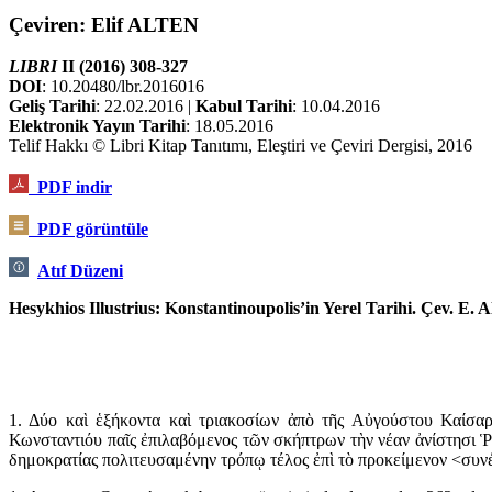
Çeviren: Elif ALTEN
LIBRI
II (2016) 308-327
DOI
: 10.20480/lbr.2016016
Geliş Tarihi
: 22.02.2016 |
Kabul Tarihi
: 10.04.2016
Elektronik Yayın Tarihi
: 18.05.2016
Telif Hakkı © Libri Kitap Tanıtımı, Eleştiri ve Çeviri Dergisi, 2016
PDF indir
PDF görüntüle
Atıf Düzeni
Hesykhios Illustrius: Konstantinoupolis’in Yerel Tarihi. Çev. E. 
1. Δύο καὶ ἑξήκοντα καὶ τριακοσίων ἀπὸ τῆς Αὐγούστου Καίσα
Κωνσταντιόυ παῖς ἐπιλαβόμενος τῶν σκήπτρων τὴν νέαν ἀνίστησι Ῥώ
δημοκρατίας πολιτευσαμένην τρόπῳ τέλος ἐπὶ τὸ προκείμενον <συν