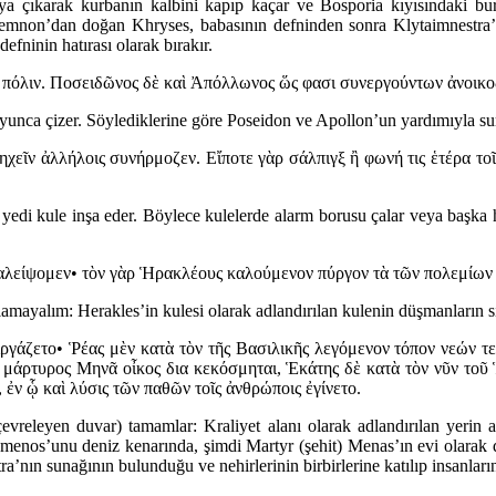
 ortaya çıkarak kurbanın kalbini kapıp kaçar ve Bosporia kıyısındak
emnon’dan doğan Khryses, babasının defninden sonra Klytaimnestra’nın
fninin hatırası olarak bırakır.
 πόλιν. Ποσειδῶνος δὲ καὶ Ἀπόλλωνος ὥς φασι συνεργούντων ἀνοικοδ
nca çizer. Söylediklerine göre Poseidon ve Apollon’un yardımıyla surlar
ιηχεῖν ἀλλήλοις συνήρμοζεν. Εἴποτε γὰρ σάλπιγξ ἢ φωνή τις ἑτέρα το
lde yedi kule inşa eder. Böylece kulelerde alarm borusu çalar veya başka
αλείψομεν• τὸν γὰρ Ἡρακλέους καλούμενον πύργον τὰ τῶν πολεμίων το
lamayalım: Herakles’in kulesi olarak adlandırılan kulenin düşmanların sırl
ργάζετο• Ῥέας μὲν κατὰ τὸν τῆς Βασιλικῆς λεγόμενον τόπον νεών τε 
ῦ μάρτυρος Μηνᾶ οἶκος δια κεκόσμηται, Ἑκάτης δὲ κατὰ τὸν νῦν τοῦ
ἐν ᾧ καὶ λύσις τῶν παθῶν τοῖς ἀνθρώποις ἐγίνετο.
 çevreleyen duvar) tamamlar: Kraliyet alanı olarak adlandırılan yerin
n temenos’unu deniz kenarında, şimdi Martyr (şehit) Menas’ın evi olar
nın sunağının bulunduğu ve nehirlerinin birbirlerine katılıp insanların