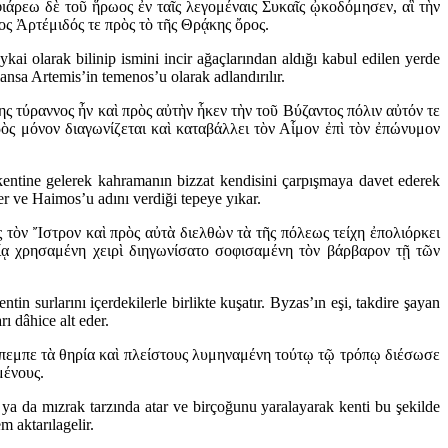
ιάρεω δὲ τοῦ ἥρωος ἐν ταῖς λεγομέναις Συκαῖς ᾠκοδόμησεν, αἳ τὴν
ς Ἀρτέμιδός τε πρὸς τὸ τῆς Θρᾴκης ὄρος.
kai olarak bilinip ismini incir ağaçlarından aldığı kabul edilen yerde
nsa Artemis’in temenos’u olarak adlandırılır.
ης τύραννος ἦν καὶ πρὸς αὐτὴν ἧκεν τὴν τοῦ Βύζαντος πόλιν αὐτόν τε
ς μόνον διαγωνίζεται καὶ καταβάλλει τὸν Αἷμον ἐπὶ τὸν ἐπώνυμον
ın kentine gelerek kahramanın bizzat kendisini çarpışmaya davet ederek
er ve Haimos’u adını verdiği tepeye yıkar.
τὸν Ἴστρον καὶ πρὸς αὐτὰ διελθὼν τὰ τῆς πόλεως τείχη ἐπολιόρκει
ίᾳ χρησαμένη χειρὶ διηγωνίσατο σοφισαμένη τὸν βάρβαρον τῇ τῶν
n surlarını içerdekilerle birlikte kuşatır. Byzas’ın eşi, takdire şayan
ı dâhice alt eder.
ν ἔπεμπε τὰ θηρία καὶ πλείστους λυμηναμένη τούτῳ τῷ τρόπῳ διέσωσε
μένους.
k ya da mızrak tarzında atar ve birçoğunu yaralayarak kenti bu şekilde
m aktarılagelir.