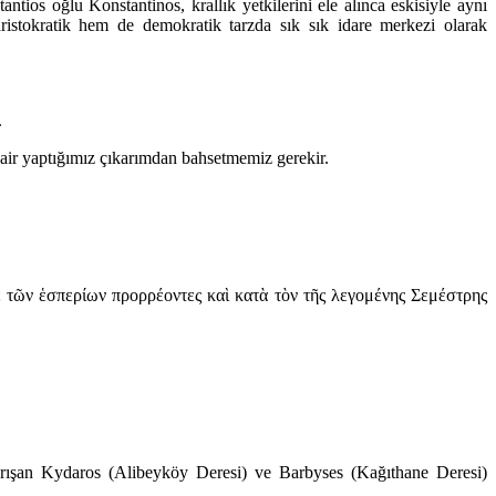
tios oğlu Konstantinos, krallık yetkilerini ele alınca eskisiyle aynı
istokratik hem de demokratik tarzda sık sık idare merkezi olarak
.
 dair yaptığımız çıkarımdan bahsetmemiz gerekir.
ὲ τῶν ἑσπερίων προρρέοντες καὶ κατὰ τὸν τῆς λεγομένης Σεμέστρης
 karışan Kydaros (Alibeyköy Deresi) ve Barbyses (Kağıthane Deresi)