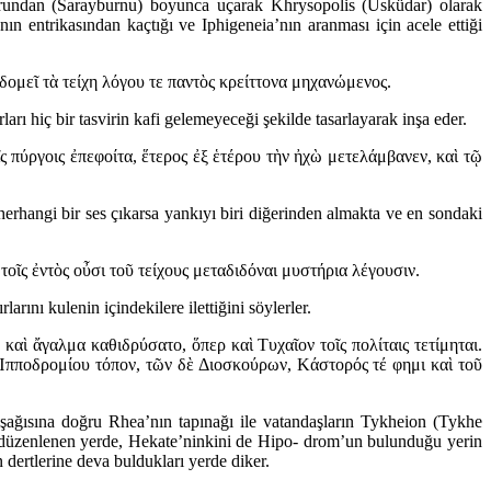
i burundan (Sarayburnu) boyunca uçarak Khrysopolis (Üsküdar) olarak
 entrikasından kaçtığı ve Iphigeneia’nın aranması için acele ettiği
ομεῖ τὰ τείχη λόγου τε παντὸς κρείττονα μηχανώμενος.
ı hiç bir tasvirin kafi gelemeyeceği şekilde tasarlayarak inşa eder.
ῖς πύργοις ἐπεφοίτα, ἕτερος ἐξ ἑτέρου τὴν ἠχὼ μετελάμβανεν, καὶ τῷ
 herhangi bir ses çıkarsa yankıyı biri diğerinden almakta ve en sondaki
ῖς ἐντὸς οὖσι τοῦ τείχους μεταδιδόναι μυστήρια λέγουσιν.
arını kulenin içindekilere ilettiğini söylerler.
καὶ ἄγαλμα καθιδρύσατο, ὅπερ καὶ Τυχαῖον τοῖς πολίταις τετίμηται.
 Ἱπποδρομίου τόπον, τῶν δὲ Διοσκούρων, Κάστορός τέ φημι καὶ τοῦ
 aşağısına doğru Rhea’nın tapınağı ile vatandaşların Tykheion (Tykhe
ak düzenlenen yerde, Hekate’ninkini de Hipo- drom’un bulunduğu yerin
 dertlerine deva buldukları yerde diker.