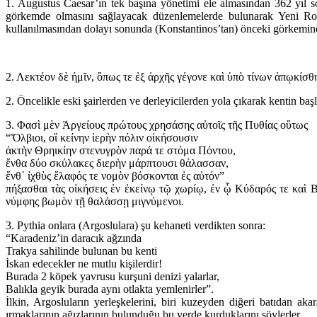
1. Augustus Caesar’ın tek başına yönetimi ele almasından 362 yıl son
görkemde olmasını sağlayacak düzenlemelerde bulunarak Yeni Roma
kullanılmasından dolayı sonunda (Konstantinos’tan) önceki görkemi
2. Λεκτέον δὲ ἡμῖν, ὅπως τε ἐξ ἀρχῆς γέγονε καὶ ὑπὸ τίνων ἀπῳκίσ
2. Öncelikle eski şairlerden ve derleyicilerden yola çıkarak kentin ba
3. Φασὶ μὲν Ἀργείους πρώτους χρησάσης αὐτοῖς τῆς Πυθίας οὕτως
“Ὄλβιοι, οἳ κείνην ἱερὴν πόλιν οἰκήσουσιν
ἀκτὴν Θρηικίην στενυγρὸν παρά τε στόμα Πόντου,
ἔνθα δύο σκύλακες διερὴν μάρπτουσι θάλασσαν,
ἔνθ᾽ ἰχθὺς ἔλαφός τε νομὸν βόσκονται ἐς αὐτόν”
πήξασθαι τὰς οἰκήσεις ἐν ἐκείνῳ τῷ χωρίῳ, ἐν ᾧ Κύδαρός τε καὶ 
νύμφης βωμὸν τῇ θαλάσσῃ μιγνύμενοι.
3. Pythia onlara (Argoslulara) şu kehaneti verdikten sonra:
“Karadeniz’in daracık ağzında
Trakya sahilinde bulunan bu kenti
İskan edecekler ne mutlu kişilerdir!
Burada 2 köpek yavrusu kurşuni denizi yalarlar,
Balıkla geyik burada aynı otlakta yemlenirler”.
İlkin, Argosluların yerleşkelerini, biri kuzeyden diğeri batıdan 
ırmaklarının ağızlarının bulunduğu bu yerde kurduklarını söylerler.