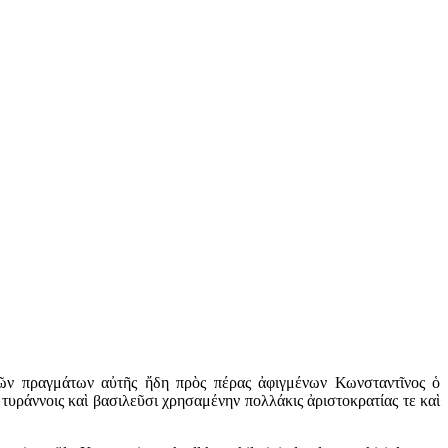
τῶν πραγμάτων αὐτῆς ἤδη πρὸς πέρας ἀφιγμένων Κωνσταντῖνος ὁ
τυράννοις καὶ βασιλεῦσι χρησαμένην πολλάκις ἀριστοκρατίας τε καὶ