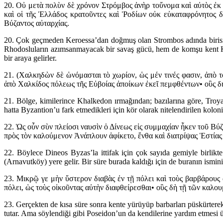
20. Οὐ μετὰ πολὺν δὲ χρόνον Στρόμβος ἀνὴρ τοὔνομα καὶ αὐτὸς ἐκ 
καὶ οἱ τῆς Ἑλλάδος κρατοῦντες καὶ Ῥοδίων οὐκ εὐκαταφρόνητος δ
Βύζαντος αὐταρχίας.
20. Çok geçmeden Keroessa’dan doğmuş olan Strombos adında birisi ka
Rhodosluların azımsanmayacak bir savaş gücü, hem de komşu kent Kha
bir araya gelirler.
21. (Χαλκηδὼν δὲ ὠνόμασται τὸ χωρίον, ὡς μέν τινές φασιν, ἀπὸ 
ἀπὸ Χαλκίδος πόλεως τῆς Εὐβοίας ἀποίκων ἐκεῖ πεμφθέντων• οὓς δ
21. Bölge, kimilerince Khalkedon ırmağından; bazılarına göre, Tro
hatta Byzantion’u fark etmedikleri için kör olarak nitelendirilen kolon
22. Ὡς οὖν σὺν πλείοσι ναυσὶν ὁ Δίνεως εἰς συμμαχίαν ἧκεν τοῦ Βύ
πρὸς τὸν καλούμενον Ἀνάπλουν ἀφίκετο, ἔνθα καὶ διατρίψας Ἑστίας
22. Böylece Dineos Byzas’la ittifak için çok sayıda gemiyle birlikte
(Arnavutköy) yere gelir. Bir süre burada kaldığı için de buranın ismini 
23. Μικρῷ γε μὴν ὕστερον διαβὰς ἐν τῇ πόλει καὶ τοὺς βαρβάρου
πόλει, ὡς τοὺς οἰκοῦντας αὐτὴν διαφθείρεσθαι• οὓς δὴ τῇ τῶν καλ
23. Gerçekten de kısa süre sonra kente yürüyüp barbarları püskürterek
tutar. Ama söylendiği gibi Poseidon’un da kendilerine yardım etmesi üze