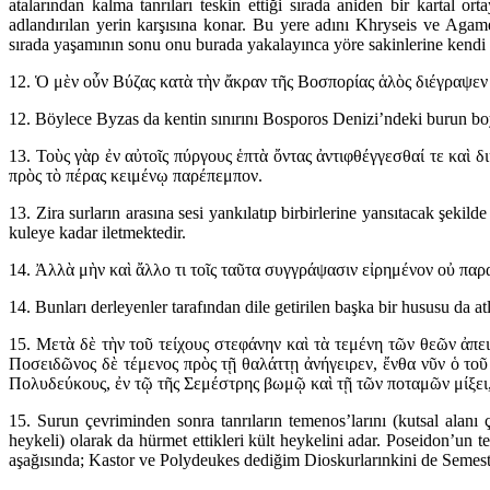
atalarından kalma tanrıları teskin ettiği sırada aniden bir kartal
adlandırılan yerin karşısına konar. Bu yere adını Khryseis ve Agam
sırada yaşamının sonu onu burada yakalayınca yöre sakinlerine kendi de
12. Ὁ μὲν οὖν Βύζας κατὰ τὴν ἄκραν τῆς Βοσπορίας ἁλὸς διέγραψεν
12. Böylece Byzas da kentin sınırını Bosporos Denizi’ndeki burun boyu
13. Τοὺς γὰρ ἐν αὐτοῖς πύργους ἑπτὰ ὄντας ἀντιφθέγγεσθαί τε καὶ δ
πρὸς τὸ πέρας κειμένῳ παρέπεμπον.
13. Zira surların arasına sesi yankılatıp birbirlerine yansıtacak şeki
kuleye kadar iletmektedir.
14. Ἀλλὰ μὴν καὶ ἄλλο τι τοῖς ταῦτα συγγράψασιν εἰρημένον οὐ παρ
14. Bunları derleyenler tarafından dile getirilen başka bir hususu da at
15. Μετὰ δὲ τὴν τοῦ τείχους στεφάνην καὶ τὰ τεμένη τῶν θεῶν ἀπει
Ποσειδῶνος δὲ τέμενος πρὸς τῇ θαλάττῃ ἀνήγειρεν, ἔνθα νῦν ὁ το
Πολυδεύκους, ἐν τῷ τῆς Σεμέστρης βωμῷ καὶ τῇ τῶν ποταμῶν μίξει, 
15. Surun çevriminden sonra tanrıların temenos’larını (kutsal alanı
heykeli) olarak da hürmet ettikleri kült heykelini adar. Poseidon’u
aşağısında; Kastor ve Polydeukes dediğim Dioskurlarınkini de Semestra’