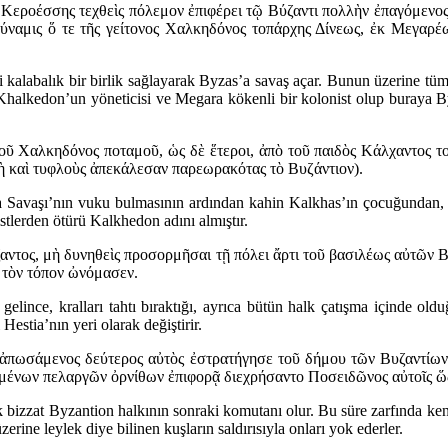
Κεροέσσης τεχθεὶς πόλεμον ἐπιφέρει τῷ Βύζαντι πολλὴν ἐπαγόμενος 
ύναμις ὅ τε τῆς γείτονος Χαλκηδόνος τοπάρχης Δίνεως, ἐκ Μεγαρέω
labalık bir birlik sağlayarak Byzas’a savaş açar. Bunun üzerine tüm İs
lkedon’un yöneticisi ve Megara kökenli bir kolonist olup buraya Byz
τοῦ Χαλκηδόνος ποταμοῦ, ὡς δὲ ἕτεροι, ἀπὸ τοῦ παιδὸς Κάλχαντος 
ὴ καὶ τυφλοὺς ἀπεκάλεσαν παρεωρακότας τὸ Βυζάντιον).
ya Savaşı’nın vuku bulmasının ardından kahin Kalkhas’ın çocuğundan, 
istlerden ötürü Kalkhedon adını almıştır.
ζαντος, μὴ δυνηθεὶς προσορμῆσαι τῇ πόλει ἄρτι τοῦ βασιλέως αὐτῶν 
 τὸν τόπον ὠνόμασεν.
 gelince, kralları tahtı bıraktığı, ayrıca bütün halk çatışma içinde ol
Hestia’nın yeri olarak değiştirir.
ς ἀπωσάμενος δεύτερος αὐτὸς ἐστρατήγησε τοῦ δήμου τῶν Βυζαντίων.
ουμένων πελαργῶν ὀρνίθων ἐπιφορᾷ διεχρήσαντο Ποσειδῶνος αὐτοῖς ὥ
 bizzat Byzantion halkının sonraki komutanı olur. Bu süre zarfında ken
rine leylek diye bilinen kuşların saldırısıyla onları yok ederler.