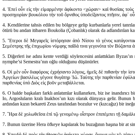
4. Ἐπεὶ οὖν εἰς τὴν εἱμαρμένην ἀφίκοντο <χώραν> καὶ θυσίαις τοὺς
προσηγορίαν βουκόλου τὴν τοῦ ὄρνιθος ὑποδείξαντος πτῆσιν, ἀφ᾽ οὗ
4. Kendilerine tahsis edilen bu bölgeye gelip kurbanlarla yerel tanrı
ötürü bu andan itibaren Boukolia (Çobanlık) olarak da adlandırılan ka
5. Ἕτεροι δὲ Μεγαρεῖς ἱστόρησαν ἀπὸ Νίσου τὸ γένος κατάγοντα
Σεμέστρης τῆς ἐπιχωρίου νύμφης παῖδά τινα γεγονότα τὸν Βύζαντα 
5. Diğerleri ise adını kente verdiği söylencesini anlattıkları Byzas
nymphe’si Semestra’nın oğlu olduğunu düşünürler.
6. Οἱ μὲν οὖν διαφόροις ἐχρήσαντο λόγοις, ἡμεῖς δὲ πιθανὴν τὴν ἱ
Ἀργείων βασιλέως γέγονε θυγάτηρ Ἰώ. Ταύτης τὴν παρθενίαν ἐφύλατ
παρθενίας ὑπὸ Διὸς εἰς βοῦν μεταβάλλεται.
6. O halde başkaları farklı anlatımlar kullanırken, biz ise inandırıcı
Io, Argosluların kralı Inakhos’un kızı olarak dünyaya gelir. Bunun
ardından kızın bekareti Zeus tarafından bozulur ve (kızcağız) bir ineğ
7. ῞Ηρα δὲ χολωθεῖσα ἐπὶ τῷ γενομένῳ οἶστρον ἐπιπέμπει τῇ δαμάλει
7. Bunun üzerine Hera öfkeye kapılarak bu buzağının başına bir at sin
8. Ἐπειδὴ δὲ πρὸς τὴν Θρᾳκῶν ἀφίκετο χώραν, ὄνομα μὲν τῷ τόπῳ 