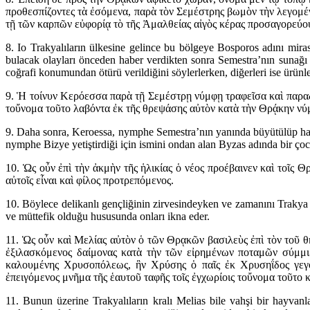
προθεσπίζοντες τὰ ἐσόμενα, παρὰ τὸν Σεμέστρης βωμὸν τὴν λεγομέ
τῇ τῶν καρπῶν εὐφορίᾳ τὸ τῆς Ἀμαλθείας αἰγὸς κέρας προσαγορεύο
8. Io Trakyalıların ülkesine gelince bu bölgeye Bosporos adını miras
bulacak olayları önceden haber verdikten sonra Semestra’nın sunağı 
coğrafi konumundan ötürü verildiğini söylerlerken, diğerleri ise ürünl
9. Ἡ τοίνυν Κερόεσσα παρὰ τῇ Σεμέστρῃ νύμφῃ τραφεῖσα καὶ παρα
τοὔνομα τοῦτο λαβόντα ἐκ τῆς θρεψάσης αὐτὸν κατὰ τὴν Θρᾴκην νύμφ
9. Daha sonra, Keroessa, nymphe Semestra’nın yanında büyütülüp hariku
nymphe Bizye yetiştirdiği için ismini ondan alan Byzas adında bir çoc
10. Ὡς οὖν ἐπὶ τὴν ἀκμὴν τῆς ἡλικίας ὁ νέος προέβαινεν καὶ τοῖς
αὐτοῖς εἶναι καὶ φίλος προτρεπόμενος.
10. Böylece delikanlı gençliğinin zirvesindeyken ve zamanını Trakya da
ve müttefik olduğu hususunda onları ikna eder.
11. Ὡς οὖν καὶ Μελίας αὐτὸν ὁ τῶν Θρᾳκῶν βασιλεὺς ἐπὶ τὸν τοῦ 
ἐξιλασκόμενος δαίμονας κατὰ τὴν τῶν εἰρημένων ποταμῶν σύμμιξ
καλουμένης Χρυσοπόλεως, ἣν Χρύσης ὁ παῖς ἐκ Χρυσηΐδος γεγον
ἐπειγόμενος μνῆμα τῆς ἑαυτοῦ ταφῆς τοῖς ἐγχωρίοις τοὔνομα τοῦτο 
11. Bunun üzerine Trakyalıların kralı Melias bile vahşi bir hayv