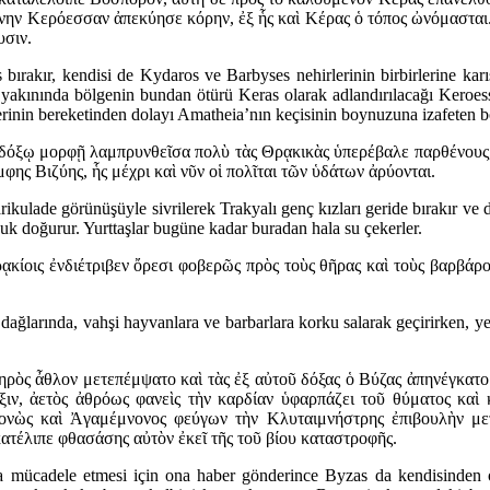
νην Κερόεσσαν ἀπεκύησε κόρην, ἐξ ἧς καὶ Κέρας ὁ τόπος ὠνόμασται. 
υσιν.
 bırakır, kendisi de Kydaros ve Barbyses nehirlerinin birbirlerine karı
yakınında bölgenin bundan ötürü Keras olarak adlandırılacağı Keroess
erinin bereketinden dolayı Amatheia’nın keçisinin boynuzuna izafeten bö
δόξῳ μορφῇ λαμπρυνθεῖσα πολὺ τὰς Θρᾳκικὰς ὑπερέβαλε παρθένους, τ
ης Βιζύης, ἧς μέχρι καὶ νῦν οἱ πολῖται τῶν ὑδάτων ἀρύονται.
lade görünüşüyle sivrilerek Trakyalı genç kızları geride bırakır ve den
uk doğurur. Yurttaşlar bugüne kadar buradan hala su çekerler.
 Θρᾳκίοις ἐνδιέτριβεν ὄρεσι φοβερῶς πρὸς τοὺς θῆρας καὶ τοὺς βαρβ
ğlarında, vahşi hayvanlara ve barbarlara korku salarak geçirirken, yere
θηρὸς ἆθλον μετεπέμψατο καὶ τὰς ἐξ αὐτοῦ δόξας ὁ Βύζας ἀπηνέγκατο
ιν, ἀετὸς ἀθρόως φανεὶς τὴν καρδίαν ὑφαρπάζει τοῦ θύματος καὶ 
ὼς καὶ Ἀγαμέμνονος φεύγων τὴν Κλυταιμνήστρης ἐπιβουλὴν μετὰ 
κατέλιπε φθασάσης αὐτὸν ἐκεῖ τῆς τοῦ βίου καταστροφῆς.
anla mücadele etmesi için ona haber gönderince Byzas da kendisinden