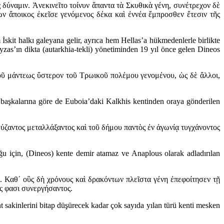
δύναμιν. Ἀνεκινεῖτο τοίνυν ἅπαντα τὰ Σκυθικὰ γένη, συνέτρεχον δὲ
ν ἄποικος ἐκεῖσε γενόμενος δέκα καὶ ἐννέα ἔμπροσθεν ἔτεσιν τῆς
kit halkı galeyana gelir, ayrıca hem Hellas’a hükmedenlerle birlikte
as’ın dikta (autarkhia-tekli) yönetiminden 19 yıl önce gelen Dineos
τοῦ μάντεως ὕστερον τοῦ Τρωικοῦ πολέμου γενομένου, ὡς δὲ ἄλλοι,
başkalarına göre de Euboia’daki Kalkhis kentinden oraya gönderilen
Βύζαντος μεταλλάξαντος καὶ τοῦ δήμου παντὸς ἐν ἀγωνίᾳ τυγχάνοντος
duğu için, (Dineos) kente demir atamaz ve Anaplous olarak adladırılan
 Καθ᾽ οὓς δὴ χρόνους καὶ δρακόντων πλεῖστα γένη ἐπεφοίτησεν τῇ
ς φασι συνεργήσαντος.
t sakinlerini bitap düşürecek kadar çok sayıda yılan türü kenti mesken