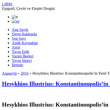
LIBRI
Epigrafi, Çeviri ve Eleştiri Dergisi
Ana Sayfa
Dergi Hakkında
Son Sayı
Antik Kaynaklar
Arşiv
Yayın Etiği
Yazım İlkeleri
Yayın Süreci
İletişim
Anasayfa
»
2016
»
Hesykhios Illustrius: Konstantinoupolis’in Yerel T
Hesykhios Illustrius: Konstantinoupolis’in 
Hesykhios Illustrius: Konstantinoupolis’in 