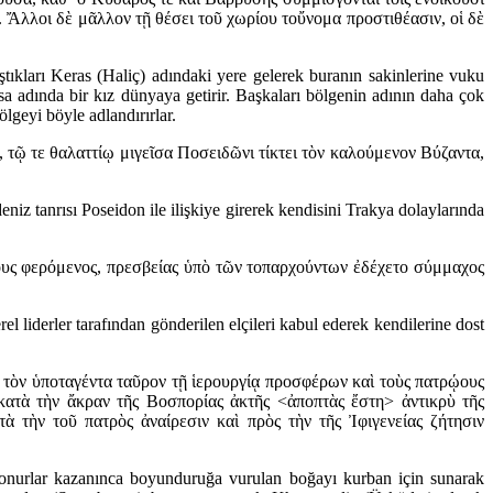
Ἄλλοι δὲ μᾶλλον τῇ θέσει τοῦ χωρίου τοὔνομα προστιθέασιν, οἱ δὲ
ştıkları Keras (Haliç) adındaki yere gelerek buranın sakinlerine vuku
a adında bir kız dünyaya getirir. Başkaları bölgenin adının daha çok
lgeyi böyle adlandırırlar.
ῷ τε θαλαττίῳ μιγεῖσα Ποσειδῶνι τίκτει τὸν καλούμενον Βύζαντα,
iz tanrısı Poseidon ile ilişkiye girerek kendisini Trakya dolaylarında
άρους φερόμενος, πρεσβείας ὑπὸ τῶν τοπαρχούντων ἐδέχετο σύμμαχος
l liderler tarafından gönderilen elçileri kabul ederek kendilerine dost
 τὸν ὑποταγέντα ταῦρον τῇ ἱερουργίᾳ προσφέρων καὶ τοὺς πατρῴους
κατὰ τὴν ἄκραν τῆς Βοσπορίας ἀκτῆς <ἀποπτὰς ἔστη> ἀντικρὺ τῆς
τὴν τοῦ πατρὸς ἀναίρεσιν καὶ πρὸς τὴν τῆς Ἰφιγενείας ζήτησιν
 onurlar kazanınca boyunduruğa vurulan boğayı kurban için sunarak