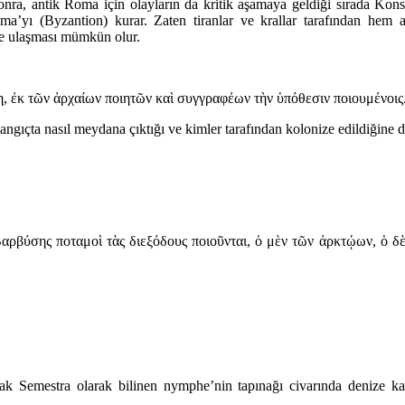
ra, antik Roma için olayların da kritik aşamaya geldiği sırada Konstan
’yı (Byzantion) kurar. Zaten tiranlar ve krallar tarafından hem ar
ne ulaşması mümkün olur.
θη, ἐκ τῶν ἀρχαίων ποιητῶν καὶ συγγραφέων τὴν ὑπόθεσιν ποιουμένοις
şlangıçta nasıl meydana çıktığı ve kimler tarafından kolonize edildiğine
Βαρβύσης ποταμοὶ τὰς διεξόδους ποιοῦνται, ὁ μὲν τῶν ἀρκτῴων, ὁ δ
akarak Semestra olarak bilinen nymphe’nin tapınağı civarında denize