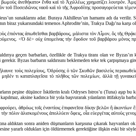
 βωμοὺς ἀνεθήκατο• ἔνθα καὶ τὸ Ἀχιλλέως χρηματίζει λουτρόν. Ἀμφ
 τοῦ Ποσειδῶνος ναοῦ καὶ τὸ τῆς Ἀφροδίτης προσαγορεύεται τέμενο
leus’un sunaklarını adar. Buraya Akhilleus’un hamamı adı da verilir. Sy
ın biraz yukarısındaki temenos Aphrodite’nin, Trakya Dağı’na karşı ola
τοὺς ἐπιόντας ἀπωθεῖσθαι βαρβάρους, μάλιστα τὸν Αἷμον, ὃς τῆς Θρᾴκ
ούμενος. <Ὁ δὲ> οὐχ ὑπομείνας τὴν ἔφοδον τοῦ βαρβάρου μόνος πρὸ
 saldırıya geçen barbarları, özellikle de Trakya tiranı olan ve Byzas’
 gerekir. Byzas barbarın saldırısını beklemeden teke tek çarpışmaya gir
 ἤλαυνε τοὺς πολεμίους, Ὀδρύσης ὁ τῶν Σκυθῶν βασιλεὺς περαιωθεὶς 
, μηδέν τι καταπλαγεῖσα τὸ πλῆθος τῶν πολεμίων, ἀλλὰ τῇ γυναικε
ın peşine düşünce İskitlerin kralı Odryses Istros’u (Tuna) aşıp bu kenti
pılmaz, aksine kadınca bir yola başvurarak yılanların ittifakıyla barbar
 ἐφρούρει, ἀθρόως τοῖς ἐναντίοις ἐπιφανεῖσα δίκην βελῶν ἢ ἀκοντίω
ὰ τὴν πόλιν ἁλισκομένους ἀπολλύειν ὄφεις, οἷα εὐεργέτας αὐτοὺς γενο
ltına aldıktan sonra aniden düşmanların karşısına çıkarak hayvanları o
sine yararlı oldukları için öldürmemek gerektiğine ilişkin eski bir söyle