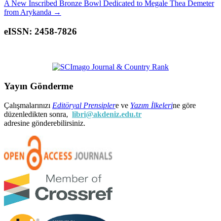
A New Inscribed Bronze Bowl Dedicated to Megale Thea Demeter
from Arykanda
→
eISSN: 2458-7826
Yayın Gönderme
Çalışmalarınızı
Editöryal Prensipler
e ve
Yazım İlkeleri
ne göre
düzenledikten sonra,
libri@akdeniz.edu.tr
adresine gönderebilirsiniz.