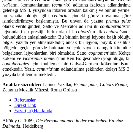
ria
’ların, komutanlarının (
centurio
) adlarına izafeten adlandırılma
geleneği MS 3. yüzyıldan itibaren ortadan kalk­mış ve bunun yerine,
bu yazıtta olduğu gibi
centuria
içindeki görev unvanına göre
isimlendirilmeye başlanmıştır. Bu unvan da yazıtta
primus pilus
olarak verildiğinden, Satto ve Mercator adlı bu iki
contuberna­lis
’in
lejyondaki en prestijli birim olan ilk
cohors
’un ilk
centuria
’sında
bulundukları anlaşılmaktadır. Bu birimin hangi lejyona bağlı olduğu
bilgisi yazıtta yer almamaktadır; ancak bu lejyon, büyük olasılıkla
bölgede geçici görevle bulunan ve çok sayıda damgalı kiremitle
belgelenen lejyonlardan biri olmalıdır. Satto
cognomen
’inin Keltçe
kökeni ve
Victorinius nomen
’inin Ren Bölgesi’ndeki yoğunluğu, bu
contubernales
için muhtemel bir Galya-Germen kökenine işaret
etmektedir. Yazıt,
centuria
’nın adlandırılma şeklinden dolayı MS 3.
yüzyıla tarihlendirilmektedir.
Anahtar sözcükler:
Latince Yazıtlar,
Primus pilus
,
Cohors Prima,
Zeugma Mozaik Müzesi, Roma Ordusu
Referanslar
Direkt Link
Yazar(lar) Hakkında
Alföldy G. 1969,
Die Personennamen in der römischen Provinz
Dalmatia
. Heidelberg.