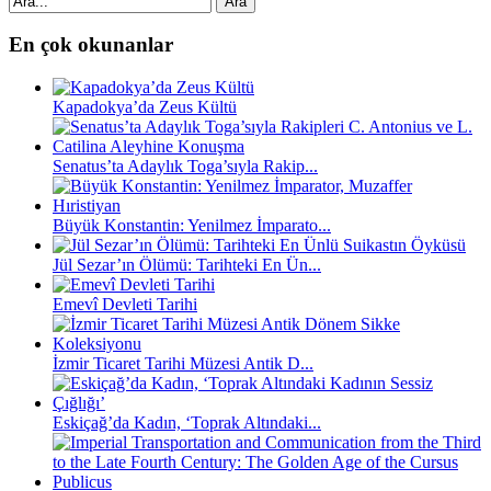
Ara
En çok okunanlar
Kapadokya’da Zeus Kültü
Senatus’ta Adaylık Toga’sıyla Rakip...
Büyük Konstantin: Yenilmez İmparato...
Jül Sezar’ın Ölümü: Tarihteki En Ün...
Emevî Devleti Tarihi
İzmir Ticaret Tarihi Müzesi Antik D...
Eskiçağ’da Kadın, ‘Toprak Altındaki...