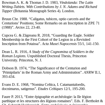
Bowman A. K. & Thomas J. D. 1983,
Vindolanda: The Latin
Writing-Tablets. With Contributions by J. N. Adams and Richard
Tapper
(Britannia Monograph Series 4). London.
Bruun Chr. 1988. “Caligatus, tubicen, optio carceris and the
Centurions’ Positions; Some Remarks on an Inscription in ZPE 71
(1988)”.
Arctos
22, 23-40.
Cupcea G. & Zăgreanu R. 2018, “Guarding the Eagle. Soldier
Membership in the First Cohort of the Legion in a Revisited
Inscription from Potaissa”.
Acta Musei Napocensis
55/1, 141-150.
Dean L. R. 1916,
A Study of the Cognomina of Soldiers in the
Roman Legions.
Unpublished Doctoral Thesis, Princeton
University. Princeton, N. J.
Dobson B. 1974, “The Significance of the Centurion and
‘Primipilaris’ in the Roman Army and Administration”.
ANRW
II.1,
393-434.
Evans D. E. 1968, “Nomina Celtica, I. Catamantaloedis,
docnimarus, satigenus”.
Etudes Celtiques
12/1, 195-200.
Faure P. 2013, “Entre épigraphie et archéologie: la IIe légion
parthique et les structures des légions romaines”. Eds. F. Bertholet &