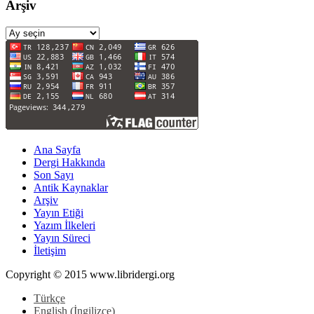
Arşiv
Arşiv
Ana Sayfa
Dergi Hakkında
Son Sayı
Antik Kaynaklar
Arşiv
Yayın Etiği
Yazım İlkeleri
Yayın Süreci
İletişim
Copyright © 2015 www.libridergi.org
Türkçe
English
(
İngilizce
)