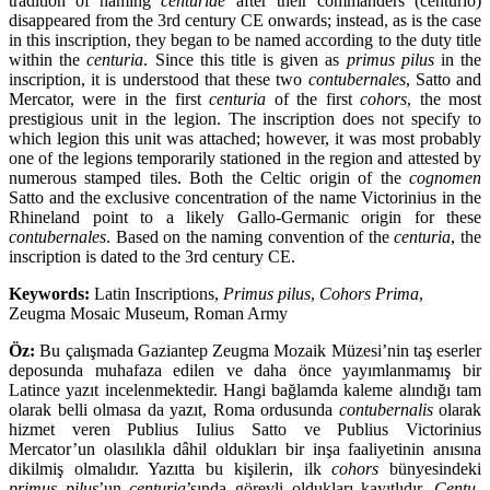
tradition of naming
centuriae
after their commanders (centurio)
disappeared from the 3rd century CE onwards; instead, as is the case
in this inscription, they began to be named according to the duty title
within the
centuria
. Since this title is given as
primus pilus
in the
inscription, it is understood that these two
contubernales
, Satto and
Mercator, were in the first
centuria
of the first
cohors
, the most
prestigious unit in the legion. The inscription does not specify to
which legion this unit was attached; however, it was most probably
one of the legions temporarily stationed in the region and attested by
numerous stamped tiles. Both the Celtic origin of the
cognomen
Satto and the exclusive concentration of the name Victorinius in the
Rhineland point to a likely Gallo-Germanic origin for these
contubernales
. Based on the naming convention of the
centuria
, the
inscription is dated to the 3rd century CE.
Keywords:
Latin Inscriptions,
Primus pilus
,
Cohors Prima
,
Zeugma Mosaic Museum, Roman Army
Öz:
Bu çalışmada Gaziantep Zeugma Mozaik Müzesi’nin taş eserler
deposunda muhafaza edilen ve daha önce yayımlanmamış bir
Latince yazıt incelenmektedir. Hangi bağlamda kaleme alındığı tam
olarak belli olmasa da yazıt, Roma ordusunda
contubernalis
olarak
hizmet veren Publius Iulius Satto ve Publius Victorinius
Mercator’un olasılıkla dâhil oldukları bir inşa faaliyetinin anısına
dikilmiş olmalıdır. Yazıtta bu kişilerin, ilk
cohors
bünyesindeki
primus pilus
’un
centuria
’sında görevli oldukları kayıtlıdır.
Centu­