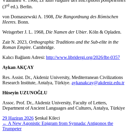
Väänänen V. 1966,
Le latin vulgaire des inscriptions pompéiennes
rd
(3
ed.). Berlin.
von Domaszewski A. 1908,
Die Rangordnung des Römischen
Heeres
. Bonn.
Weisgerber J. L. 1968,
Die Namen der Ubier
. Köln & Opladen.
Zair N. 2023,
Orthographic Traditions and the Sub-elite in the
Roman Empire
. Cambridge.
Kalıcı Bağlantı Adresi:
http://www.libridergi.org/2026/lbr-0357
Aykan AKÇAY
Res. Assist. Dr., Akdeniz University, Mediterranean Civilizations
Research Institute, Antalya, Türkiye.
aykanakcay@akdeniz.edu.tr
Hüseyin UZUNOĞLU
Assoc. Prof. Dr., Akdeniz University, Faculty of Letters,
Department of Ancient Languages and Cultures, Antalya, Türkiye
29 Haziran 2026
Şenkal Kileci
←
A New Agonistic Epigram from Synnada: Antigonos the
Trumpeter