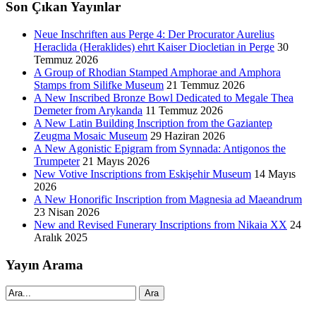
Son Çıkan Yayınlar
Neue Inschriften aus Perge 4: Der Procurator Aurelius
Heraclida (Heraklides) ehrt Kaiser Diocletian in Perge
30
Temmuz 2026
A Group of Rhodian Stamped Amphorae and Amphora
Stamps from Silifke Museum
21 Temmuz 2026
A New Inscribed Bronze Bowl Dedicated to Megale Thea
Demeter from Arykanda
11 Temmuz 2026
A New Latin Building Inscription from the Gaziantep
Zeugma Mosaic Museum
29 Haziran 2026
A New Agonistic Epigram from Synnada: Antigonos the
Trumpeter
21 Mayıs 2026
New Votive Inscriptions from Eskişehir Museum
14 Mayıs
2026
A New Honorific Inscription from Magnesia ad Maeandrum
23 Nisan 2026
New and Revised Funerary Inscriptions from Nikaia XX
24
Aralık 2025
Yayın Arama
Ara