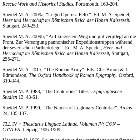
Rescue Work and Historical Studies.
Portsmouth, 163-204.
Speidel M. A. 2009a, “Legio Operosa Felix”. Ed. M. A. Speidel,
Heer und Herrschaft im Römischen Reich der Hohen Kaiserzeit
.
Stuttgart, 249-253.
Speidel M. A. 2009b, “Auf kürzestem Weg und gut verpflegt an die
Front. Zur Versorgung pannonischer Expeditionstruppen während
der severischen Partherkriege”. Ed. M. A. Speidel,
Heer und
Herrschaft im Römischen Reich der Hohen Kaiserzeit
, Stuttgart,
255-271.
Speidel M. A. 2015, “The Roman Army”. Eds. Chr. Bruun & J.
Edmondson,
The Oxford Handbook of Roman Epigraphy
. Oxford,
319-344.
Speidel M. P. 1983, “The Centurions’ Titles”.
Epigraphische
Studien
13, 43-61.
Speidel M. P. 1990, “The Names of Legionary Centuriae”.
Arctos
24, 135-137.
TLL
IV =
Thesaurus Linguae Latinae.
Volumen IV: CON –
CYVLVS
. Leipzig 1906-1909.