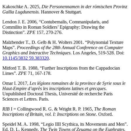
Kakoschke A. 2025,
Die Personennamen in der römischen Provinz
Gallia Lugdunensis.
Hannover & Stuttgart.
Lendon J. E. 2006, “Contubernalis, Commanipularis, and
Commilito in Roman Soldiers’ Epigraphy: Drawing the
Distinction”.
ZPE
157, 270-276.
Malzbender T., D. Gelb & H. Wolters 2001. “Polynomial Texture
Maps”.
Proceedings of the 28th Annual Conference on Computer
Graphics and Interactive Techniques
. Los Angeles, 519-528. Doi:
10.1145/3832 59.383320
.
Mitford T. B. 1988, “Further Inscriptions from the Cappadocian
Limes”.
ZPE
71, 167-178.
Omar I. 2017,
Les légions romaines de la province de Syrie sous le
Haut-Empire d’après les inscriptions latines et grecques
.
Unpublished Doctoral Thesis, Université de recherche Paris
Sciences et Lettres. Paris.
RIB
I = Collingwood R. G. & Wright R. P. 1965,
The Roman
Inscriptions of Britain, vol.
I:
Inscriptions on Stone
. Oxford.
Speidel M. A. 1998, “Legio IIII Scythica, its Movements and Men”.
Ed. D. L. Kennedy,
The Twin Towns of Zeugma on the Euphrates.