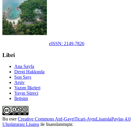
eISSN: 2149-7826
Libri
Ana Sayfa
Dergi Hakkında
Son Sayı
Arşiv
Yazım İlkeleri
Yayın Süreci
İletişim
Bu eser
Creative Commons Atıf-GayriTicari-AynıLisanslaPaylaş 4.0
Uluslararası Lisansı
ile lisanslanmıştır.