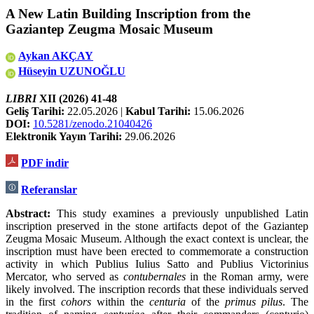
A New Latin Building Inscription from the
Gaziantep Zeugma Mosaic Museum
Aykan AKÇAY
Hüseyin UZUNOĞLU
LIBRI
XII (2026) 41-48
Geliş Tarihi:
22.05.2026 |
Kabul Tarihi
:
15.06.2026
DOI:
10.5281/zenodo.21040426
Elektronik Yayın Tarihi:
29.06.2026
PDF indir
Referanslar
Abstract:
This study examines a previously unpublished Latin
inscription preserved in the stone artifacts depot of the Gaziantep
Zeugma Mosaic Museum. Although the exact context is unclear, the
inscription must have been erected to commemorate a construction
activity in which Publius Iulius Satto and Publius Victorinius
Mercator, who served as
contubernales
in the Roman army, were
likely involved. The inscription records that these individuals served
in the first
cohors
within the
centuria
of the
primus pilus
. The