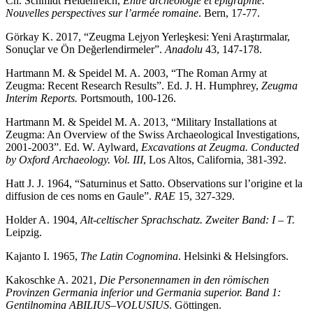
Ch. Schmidt Heidenreich,
Entre archéologie et épigraphie.
Nouvelles perspectives sur l’armée romaine
. Bern, 17-77.
Görkay K. 2017, “Zeugma Lejyon Yerleşkesi: Yeni Araştırmalar,
Sonuçlar ve Ön Değerlendirmeler”.
Anadolu
43, 147-178.
Hartmann M. & Speidel M. A. 2003, “The Roman Army at
Zeugma: Recent Research Results”. Ed. J. H. Humphrey,
Zeugma
Interim Reports.
Portsmouth, 100-126.
Hartmann M. & Speidel M. A. 2013, “Military Installations at
Zeugma: An Overview of the Swiss Archaeological Investigations,
2001-2003”. Ed. W. Aylward,
Excavations at Zeugma. Conducted
by Oxford Archaeology. Vol. III
, Los Altos, California, 381-392.
Hatt J. J. 1964, “Saturninus et Satto. Observations sur l’origine et la
diffusion de ces noms en Gaule”.
RAE
15, 327-329.
Holder A. 1904,
Alt-celtischer Sprachschatz. Zweiter Band: I – T.
Leipzig.
Kajanto I. 1965,
The Latin Cognomina
. Helsinki & Helsingfors.
Kakoschke A. 2021,
Die Personennamen in den römischen
Provinzen Germania inferior und Germania superior. Band 1:
Gentilnomina ABILIUS–VOLUSIUS
. Göttingen.