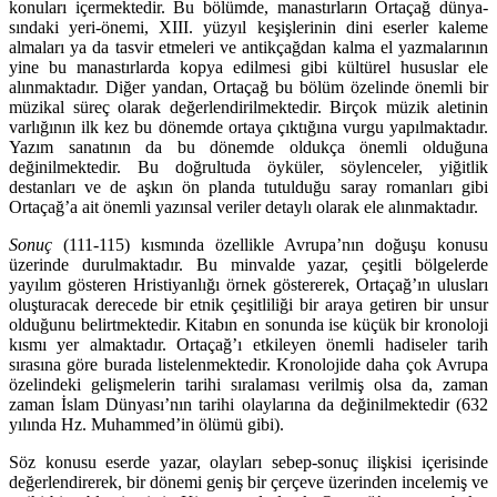
konuları içermektedir. Bu bölümde, manastırların Ortaçağ dünya­
sındaki yeri-önemi, XIII. yüzyıl keşişlerinin dini eserler kaleme
almaları ya da tasvir etmeleri ve antikçağdan kalma el yazmalarının
yine bu manastırlarda kopya edilmesi gibi kültürel hususlar ele
alınmaktadır. Diğer yandan, Ortaçağ bu bölüm özelinde önemli bir
müzikal süreç olarak de­ğerlen­dirilmektedir. Birçok müzik aletinin
varlığının ilk kez bu dönemde ortaya çıktığına vurgu yapılmaktadır.
Yazım sanatının da bu dönemde oldukça önemli olduğuna
değinilmektedir. Bu doğ­rultuda öyküler, söylenceler, yiğitlik
destanları ve de aşkın ön planda tutulduğu saray roman­ları gibi
Ortaçağ’a ait önemli yazınsal veriler detaylı olarak ele alınmaktadır.
Sonuç
(111-115) kısmında özellikle Avrupa’nın doğuşu konusu
üzerinde durulmaktadır. Bu minvalde yazar, çeşitli bölgelerde
yayılım gösteren Hristiyanlığı örnek göstererek, Ortaçağ’ın ulusları
oluşturacak derecede bir etnik çeşitliliği bir araya getiren bir unsur
olduğunu belirt­mektedir. Kitabın en sonunda ise küçük bir kronoloji
kısmı yer almaktadır. Ortaçağ’ı etkileyen önemli hadiseler tarih
sırasına göre burada listelenmektedir. Kronolojide daha çok Avrupa
öze­lindeki gelişmelerin tarihi sıralaması verilmiş olsa da, zaman
zaman İslam Dünyası’nın tarihi olaylarına da değinilmektedir (632
yılında Hz. Muhammed’in ölümü gibi).
Söz konusu eserde yazar, olayları sebep-sonuç ilişkisi içerisinde
değerlendirerek, bir dönemi geniş bir çerçeve üzerinden incelemiş ve