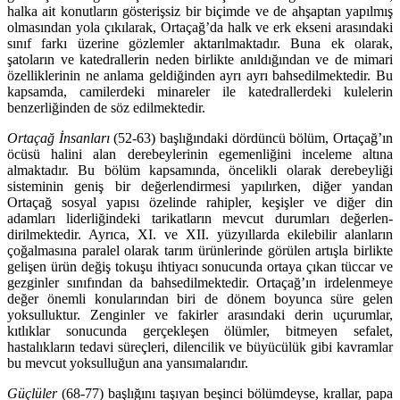
halka ait konutların gösterişsiz bir biçimde ve de ah­şaptan yapılmış
olmasından yola çıkılarak, Ortaçağ’da halk ve erk ekseni arasındaki
sınıf farkı üzerine gözlemler aktarılmaktadır. Buna ek olarak,
şatoların ve katedrallerin neden birlikte anıl­dığından ve de mimari
özelliklerinin ne anlama geldiğinden ayrı ayrı bahsedilmektedir. Bu
kap­samda, camilerdeki minareler ile katedrallerdeki kulelerin
benzerliğinden de söz edilmektedir.
Ortaçağ İnsanları
(52-63) başlığındaki dördüncü bölüm, Ortaçağ’ın
öcüsü halini alan dere­beylerinin egemenliğini inceleme altına
almaktadır. Bu bölüm kapsamında, öncelikli olarak dere­beyliği
sisteminin geniş bir değerlendirmesi yapılırken, diğer yandan
Ortaçağ sosyal yapısı özelin­de rahipler, keşişler ve diğer din
adamları liderliğindeki tarikatların mevcut durumları değerlen­
dirilmektedir. Ayrıca, XI. ve XII. yüzyıllarda ekilebilir alanların
çoğalmasına paralel olarak tarım ürünlerinde görülen artışla birlikte
gelişen ürün değiş tokuşu ihtiyacı sonucunda ortaya çıkan tüccar ve
gezginler sınıfından da bahsedilmektedir. Ortaçağ’ın irdelenmeye
değer önemli konu­larından biri de dönem boyunca süre gelen
yoksulluktur. Zenginler ve fakirler arasındaki derin uçurumlar,
kıtlıklar sonucunda gerçekleşen ölümler, bitmeyen sefalet,
hastalıkların tedavi süreç­leri, dilencilik ve büyücülük gibi kavramlar
bu mevcut yoksulluğun ana yansımalarıdır.
Güçlüler
(68-77) başlığını taşıyan beşinci bölümdeyse, krallar, papa