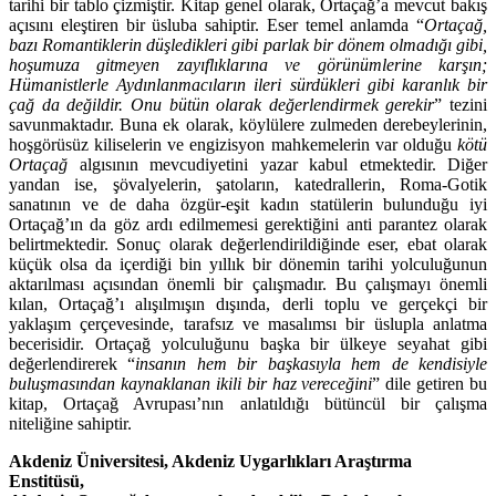
tarihi bir tablo çizmiştir. Kitap genel olarak, Ortaçağ’a mevcut bakış
açısını eleştiren bir üsluba sahiptir. Eser temel anlamda “
Ortaçağ,
bazı Romantikle­rin düşledikleri gibi parlak bir dönem olmadığı gibi,
hoşumuza gitmeyen zayıflıklarına ve görü­nümlerine karşın;
Hümanistlerle Aydınlanmacıların ileri sürdükleri gibi karanlık bir
çağ da değildir. Onu bütün olarak değerlendirmek gerekir
” tezini
savunmaktadır. Buna ek olarak, köylü­lere zulmeden derebeylerinin,
hoşgörüsüz kiliselerin ve engizisyon mahkemelerin var olduğu
kötü
Ortaçağ
algısının mevcudiyetini yazar kabul etmektedir. Diğer
yandan ise, şövalyelerin, şatoların, katedrallerin, Roma-Gotik
sanatının ve de daha özgür-eşit kadın statülerin bulunduğu iyi
Ortaçağ’ın da göz ardı edilmemesi gerektiğini anti parantez olarak
belirtmektedir. Sonuç olarak değerlendirildiğinde eser, ebat olarak
küçük olsa da içerdiği bin yıllık bir dönemin tarihi yolculuğunun
aktarılması açısından önemli bir çalışmadır. Bu çalışmayı önemli
kılan, Ortaçağ’ı alışılmışın dışında, derli toplu ve gerçekçi bir
yaklaşım çerçevesinde, tarafsız ve masalımsı bir üs­lupla anlatma
becerisidir. Ortaçağ yolculuğunu başka bir ülkeye seyahat gibi
değerlendirerek “
insanın hem bir başkasıyla hem de kendisiyle
buluşmasından kaynaklanan ikili bir haz verece­ğini
” dile getiren bu
kitap, Ortaçağ Avrupası’nın anlatıldığı bütüncül bir çalışma
niteliğine sahip­tir.
Akdeniz Üniversitesi, Akdeniz Uygarlıkları Araştırma
Enstitüsü,