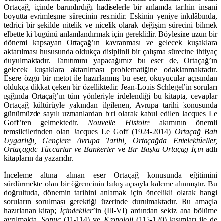
Ortaçağ, içinde barındırdığı ha­diselerle bir anlamda tarihin insani
boyutta evrimleşme sürecinin resmidir. Eskinin yeniye in­kılâbın­da,
tedrici bir şekilde nitelik ve nicelik olarak değişim sürecini bilmek
elbette ki bugünü anlamlandırmak için gereklidir. Böylesine uzun bir
dönemi kapsayan Ortaçağ’ın kavranması ve gelecek kuşaklara
aktarılması hususunda oldukça disiplinli bir çalışma sürecine ihtiyaç
duyul­maktadır. Tanıtımını yapacağımız bu eser de, Ortaçağ’ın
gelecek kuşaklara aktarılması proble­matiğine odaklanmaktadır.
Esere özgü bir metot ile hazırlanmış bu eser, okuyucular açısından
oldukça dikkat çeken bir özelliktedir. Jean-Louis Schlegel’in soruları
ışığında Ortaçağ’ın tüm yön­leriyle irdelendiği bu kitapta, cevaplar
Ortaçağ kültürüyle yakından ilgilenen, Avrupa tarihi konusunda
günümüzde sayılı uzmanlardan biri olarak kabul edilen Jacques Le
Goff’ten gel­mektedir.
Nouvelle Histoire
akımının önemli
temsilcilerinden olan Jacques Le Goff (1924-2014)
Ortaçağ Batı
Uygarlığı, Gençlere Avrupa Tarihi, Ortaçağda Entelektüeller,
Ortaçağda Tüccarlar ve Bankerler
ve
Bir Başka Ortaçağ İçin
adlı
kitapların da yazarıdır.
İnceleme altına alınan eser Ortaçağ konusunda eğitimini
sürdürmekte olan bir öğrencinin bakış açısıyla kaleme alınmıştır. Bu
doğrultuda, dönemin tarihini anlamak için öncelikli olarak han­gi
soruların sorulması gerektiği üzerinde durulmaktadır. Bu amaçla
hazırlanan kitap;
İçindeki­ler
’in (III-VI) ardından sekiz ana bölüme
ayrılmakta
, Sonuç
(11-114) ve
Kronoloji
(115-120) kısımları ile de