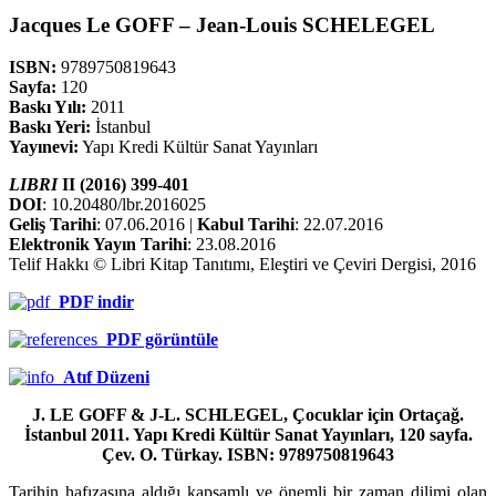
Jacques Le GOFF – Jean-Louis SCHELEGEL
ISBN:
9789750819643
Sayfa:
120
Baskı Yılı:
2011
Baskı Yeri:
İstanbul
Yayınevi:
Yapı Kredi Kültür Sanat Yayınları
LIBRI
II (2016) 399-401
DOI
: 10.20480/lbr.2016025
Geliş Tarihi
: 07.06.2016 |
Kabul Tarihi
: 22.07.2016
Elektronik Yayın Tarihi
: 23.08.2016
Telif Hakkı © Libri Kitap Tanıtımı, Eleştiri ve Çeviri Dergisi, 2016
PDF indir
PDF görüntüle
Atıf Düzeni
J. LE GOFF & J-L. SCHLEGEL, Çocuklar için Ortaçağ.
İstanbul 2011. Yapı Kredi Kültür Sanat Yayınları, 120 sayfa.
Çev. O. Türkay. ISBN: 9789750819643
Tarihin hafızasına aldığı kapsamlı ve önemli bir zaman dilimi olan