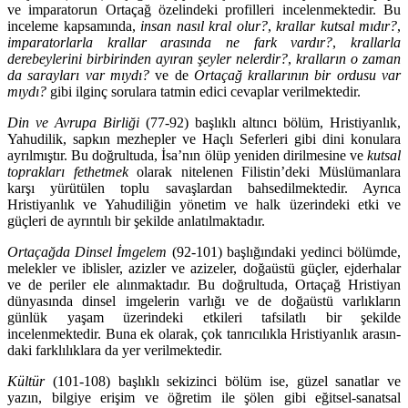
ve imparatorun Ortaçağ özelindeki profilleri incelenmektedir. Bu
inceleme kapsamında,
insan nasıl kral olur?
,
krallar kutsal mıdır?
,
imparatorlarla krallar arasında ne fark vardır?
,
krallarla
derebeylerini birbirinden ayı­ran şeyler nelerdir?
,
kralların o zaman
da sarayları var mıydı?
ve de
Ortaçağ krallarının bir or­dusu var
mıydı?
gibi ilginç sorulara tatmin edici cevaplar verilmektedir.
Din ve Avrupa Birliği
(77-92) başlıklı altıncı bölüm, Hristiyanlık,
Yahudilik, sapkın mezhepler ve Haçlı Seferleri gibi dini konulara
ayrılmıştır. Bu doğrultuda, İsa’nın ölüp yeniden dirilmesine ve
kutsal
toprakları fethetmek
olarak nitelenen Filistin’deki Müslümanlara
karşı yürütülen toplu savaşlardan bahsedilmektedir. Ayrıca
Hristiyanlık ve Yahudiliğin yönetim ve halk üzerindeki etki ve
güçleri de ayrıntılı bir şekilde anlatılmaktadır.
Ortaçağda Dinsel İmgelem
(92-101) başlığındaki yedinci bölümde,
melekler ve iblisler, azizler ve azizeler, doğaüstü güçler, ejderhalar
ve de periler ele alınmaktadır. Bu doğrultuda, Ortaçağ Hristiyan
dünyasında dinsel imgelerin varlığı ve de doğaüstü varlıkların
günlük yaşam üzerindeki etkileri tafsilatlı bir şekilde
incelenmektedir. Buna ek olarak, çok tanrıcılıkla Hristiyanlık arasın­
daki farklılıklara da yer verilmektedir.
Kültür
(101-108) başlıklı sekizinci bölüm ise, güzel sanatlar ve
yazın, bilgiye erişim ve öğretim ile şölen gibi eğitsel-sanatsal