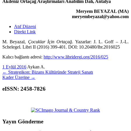
Akdeniz Ortaçağ Araştırmaları Anabilim Dalı, Antalya
Meryem BEYAZAL (MA)
meryembeyazal@yahoo.com
Atıf Düzeni
Direkt Link
M. Beyazal,
Çocuklar İçin Ortaçağ
. Yazarlar: J. L. Goff – J.-L.
Schelegel. Libri II (2016) 399-401. DOI: 10.20480/lbr.2016025
Kalıcı bağlantı adresi:
http://www.libridergi.org/2016/025
1 Eylül 2016
Aykan A.
←
Strategikon: Bizans Kültüründe Strateji Sanatı
Kader Üzerine
→
eISSN: 2458-7826
Yayın Gönderme