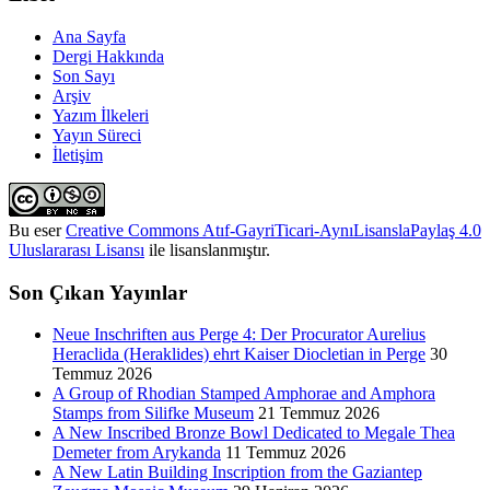
Ana Sayfa
Dergi Hakkında
Son Sayı
Arşiv
Yazım İlkeleri
Yayın Süreci
İletişim
Bu eser
Creative Commons Atıf-GayriTicari-AynıLisanslaPaylaş 4.0
Uluslararası Lisansı
ile lisanslanmıştır.
Son Çıkan Yayınlar
Neue Inschriften aus Perge 4: Der Procurator Aurelius
Heraclida (Heraklides) ehrt Kaiser Diocletian in Perge
30
Temmuz 2026
A Group of Rhodian Stamped Amphorae and Amphora
Stamps from Silifke Museum
21 Temmuz 2026
A New Inscribed Bronze Bowl Dedicated to Megale Thea
Demeter from Arykanda
11 Temmuz 2026
A New Latin Building Inscription from the Gaziantep