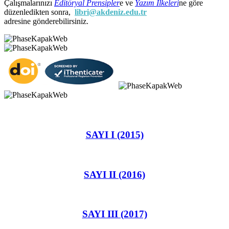
Çalışmalarınızı
Editöryal Prensipler
e ve
Yazım İlkeleri
ne göre
düzenledikten sonra,
libri@akdeniz.edu.tr
adresine gönderebilirsiniz.
SAYI I (2015)
SAYI II (2016)
SAYI III (2017)