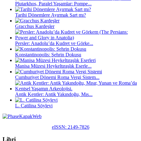
Plutarkhos, Paralel Yaşamlar: Pompe...
Tarihi Dönemlere Ayırmak Şart mı?
Gracchus Kardeşler
Persler: Anadolu’da Kudret ve Görke...
Konstantinopolis: Şehrin Dokusu
Manisa Müzesi Heykeltıraşlık Eserle...
Cumhuriyet Dönemi Roma Vergi Sistem...
Antik Kentler: Antik Yakındoğu, Mıs...
L. Catilina Söylevi
eISSN: 2149-7826
Libri