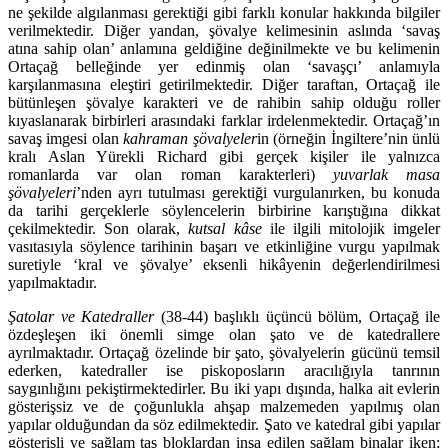
ne şekilde algılanması gerektiği gibi farklı konular hakkında bilgiler
verilmektedir. Diğer yandan, şövalye kelimesinin aslında ‘savaş
atına sahip olan’ anlamına geldiğine değinilmekte ve bu kelimenin
Ortaçağ belleğinde yer edinmiş olan ‘savaşçı’ anlamıyla
karşılanmasına eleştiri getirilmektedir. Diğer taraftan, Ortaçağ ile
bütün­le­şen şövalye karakteri ve de rahibin sahip olduğu roller
kıyaslanarak birbirleri arasındaki farklar irdelenmektedir. Ortaçağ’ın
savaş imgesi olan
kahraman şövalyeler
in (örneğin İngiltere’nin ünlü
kralı Aslan Yürekli Richard gibi gerçek kişiler ile yalnızca
romanlarda var olan roman karakterleri)
yuvarlak masa
şövalyeleri
’nden ayrı tutulması gerektiği vurgulanırken, bu konuda
da tarihi gerçeklerle söylencelerin birbirine karıştığına dikkat
çekilmektedir. Son olarak,
kutsal kâse
ile ilgili mitolojik imgeler
vasıtasıyla söylence tarihinin başarı ve etkinliğine vurgu yapılmak
suretiyle ‘kral ve şövalye’ eksenli hikâyenin değerlendirilmesi
yapılmaktadır.
Şatolar ve Katedraller
(38-44) başlıklı üçüncü bölüm, Ortaçağ ile
özdeşleşen iki önemli simge olan şato ve de katedrallere
ayrılmaktadır. Ortaçağ özelinde bir şato, şövalyelerin gücünü temsil
ederken, katedraller ise piskoposların aracılığıyla tanrının
saygınlığını pekiştirmektedirler. Bu iki yapı dışında, halka ait evlerin
gösterişsiz ve de çoğunlukla ahşap malzemeden yapılmış olan
yapılar olduğundan da söz edilmektedir. Şato ve katedral gibi yapılar
gösterişli ve sağlam taş blok­lardan inşa edilen sağlam binalar iken;