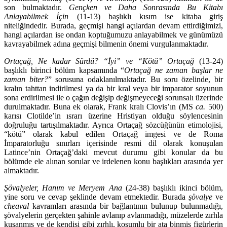
son bulmaktadır.
Gençken ve Daha Sonrasında Bu Kitabı
Anlayabilmek İçin
(11-13) başlıklı kısım ise kitaba giriş
niteliğindedir. Burada, geçmişi hangi açılardan devam ettirdiğimizi,
hangi açılardan ise ondan koptuğumuzu anlayabilmek ve günümüzü
kavrayabilmek adına geç­mişi bilmenin önemi vurgulanmaktadır.
Ortaçağ, Ne kadar Sürdü? “İyi” ve “Kötü” Ortaçağ
(13-24)
başlıklı birinci bölüm kapsamında “
Ortaçağ ne zaman başlar ne
zaman biter?
” sorusuna odaklanılmaktadır. Bu soru özelinde, bir
kralın tahttan indirilmesi ya da bir kral veya bir imparator soyunun
sona erdirilmesi ile o çağın değişip değişmeyeceği sorunsalı üzerinde
durulmaktadır. Buna ek olarak, Frank kralı Clovis’ın (MS
ca.
500)
karısı Clotilde’in ısrarı üzerine Hristiyan olduğu söylencesinin
doğruluğu tartışıl­maktadır. Ayrıca Ortaçağ sözcüğünün etimolojisi,
“kötü” olarak kabul edilen Ortaçağ imgesi ve de Roma
İmparatorluğu sınırları içerisinde resmi dil olarak konuşulan
Latince’nin Ortaçağ’daki mevcut durumu gibi konular da bu
bölümde ele alınan sorular ve irdelenen konu başlıkları ara­sında yer
almaktadır.
Şövalyeler, Hanım ve Meryem Ana
(24-38) başlıklı ikinci bölüm,
yine soru ve cevap şeklinde devam etmektedir. Burada
şövalye
ve
cheaval
kavramları arasında bir bağlantının bulunup bu­lun­madığı,
şövalyelerin gerçekten şahinle avlanıp avlanmadığı, müzelerde zırhla
kuşanmış ve de kendisi gibi zırhlı, koşumlu bir ata binmiş figürlerin