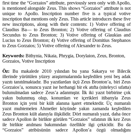
first time the “Gorzaios” attribute, previously seen only with Apollo,
is mentioned alongside Zeus. This shows “Gorzaios” attribute is not
unique to Apollo. Inscription number five is a typical votive
inscription that mentions only Zeus. This article introduces these five
new inscriptions, along with their contents: 1) Votive offering of
Claudius Ba— to Zeus Bronton; 2) Votive offering of Claudius
Secundus to Zeus Bronton; 3) Votive offering of Glaukias and
Lucius to Zeus Bronton; 4) Votive offering of Domitius Stephanos
to Zeus Gorzaios; 5) Votive offering of Alexander to Zeus.
Keywords:
Bithynia, Nikaia, Phrygia, Dorylaion, Zeus, Bronton,
Gorzaios, Votive Inscription
Öz:
Bu makalede 2010 yılından bu yana Sakarya ve Bilecik
illerinde yürütülen yüzey araştırmalarında keşfedilen yeni beş adak
yazıtı tanıtılmaktadır. Bu yazıtlardan üçü Zeus Bronton’a, biri Zeus
Gorzaios’a, sonuncu yazıt ise herhangi bir ek atıfta (niteleyci sıfatta)
bulunulmadan sadece Zeus’a adanmıştır. İlk iki yazıt birbirine çok
yakın bulunmuş olup, konumları ve içerikleri itibarıyla Zeus
Bronton için yeni bir kült alanına işaret etmektedir. Üç numaralı
yazıt muhtemelen Ahmetler köyünde yakın zamanda keşfedilen
Zeus Bronton kült alanıyla ilişkilidir. Dört numaralı yazıt, daha önce
sadece Apollon ile birlikte görülen “Gorzaios” sıfatının ilk kez Zeus
ile birlikte anılması bakımından özellikle ilgi çekicidir. Bu da
“Gorzaios” atribüsünün sadece Apollon’a özgü olmadığını