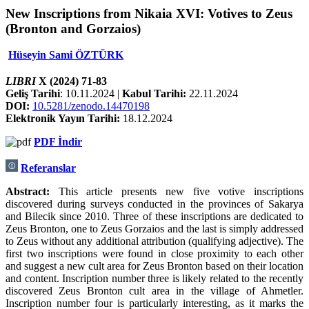
New Inscriptions from Nikaia XVI: Votives to Zeus
(Bronton and Gorzaios)
Hüseyin Sami ÖZTÜRK
LIBRI
X (2024) 71-83
Geliş Tarihi
: 10.11.2024 |
Kabul Tarihi:
22.11.2024
DOI:
10.5281/zenodo.14470198
Elektronik Yayın Tarihi:
18.12.2024
PDF İndir
Referanslar
Abstract:
This article presents new five votive inscriptions
discovered during surveys conducted in the provinces of Sakarya
and Bilecik since 2010. Three of these inscriptions are dedicated to
Zeus Bronton, one to Zeus Gorzaios and the last is simply addressed
to Zeus without any additional attribution (qualifying adjective). The
first two inscriptions were found in close proximity to each other
and suggest a new cult area for Zeus Bronton based on their location
and content. Inscription number three is likely related to the recently
discovered Zeus Bronton cult area in the village of Ahmetler.
Inscription number four is particularly interesting, as it marks the