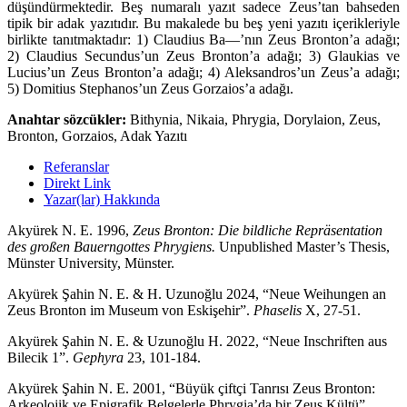
düşündürmektedir. Beş numaralı yazıt sadece Zeus’tan bahseden
tipik bir adak yazıtıdır. Bu makalede bu beş yeni yazıtı içerikleriyle
birlikte tanıtmaktadır: 1) Claudius Ba—’nın Zeus Bronton’a adağı;
2) Claudius Secundus’un Zeus Bronton’a adağı; 3) Glaukias ve
Lucius’un Zeus Bronton’a adağı; 4) Aleksandros’un Zeus’a adağı;
5) Domitius Stephanos’un Zeus Gorzaios’a adağı.
Anahtar sözcükler:
Bithynia, Nikaia, Phrygia, Dorylaion, Zeus,
Bronton, Gorzaios, Adak Yazıtı
Referanslar
Direkt Link
Yazar(lar) Hakkında
Akyürek N. E. 1996,
Zeus Bronton: Die bildliche Repräsentation
des großen Bauerngottes Phrygiens.
Unpublished Master’s Thesis,
Münster University, Münster.
Akyürek Şahin N. E. & H. Uzunoğlu 2024, “Neue Weihungen an
Zeus Bronton im Museum von Eskişehir”.
Phaselis
X, 27-51.
Akyürek Şahin N. E. & Uzunoğlu H. 2022, “Neue Inschriften aus
Bilecik 1”.
Gephyra
23, 101-184.
Akyürek Şahin N. E. 2001, “Büyük çiftçi Tanrısı Zeus Bronton:
Arkeolojik ve Epigrafik Belgelerle Phrygia’da bir Zeus Kültü”.