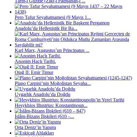
Târih-i Güzîde (Zikr-i Pâdîşâhân-i ...
Pero Tafur Seyahatnamesi (9 Mayıs 1...
Anadolu’da Hellenistik Bir Ba...
Karl Marx, Augustus’un Principatus ...
Anonim Haçlı Tarihi.
Otağ II: Emir Timur
Plano Carpini’nin Moğolistan Seyaha...
Uygarlık Anadolu’da Doğdu
Hesykhios Illustrius: Konstantinoup...
İslâm-Bizans İlişkileri (610 –...
Orta Deniz’in Yapımı