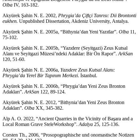
Olba
IV, 163-182.
Akyürek Şahin N. E. 2002,
Phrygia’da Çiftçi Tanrısı: Dii Brontonti
eukhen.
Unpublished Dissertation, Akdeniz University, Antalya.
Akyürek Şahin N. E. 2005a, “Bithynia’dan Yeni Yazıtlar”.
Olba
11,
75-102.
Akyürek Şahin N. E. 2005b, “Yazıdere (Seyitgazi) Zeus Kutsal
Alanı ve Seyitgazi Müzesi’ndeki Adaklar: Bir Ön Rapor”.
ArkSan
120, 51-60.
Akyürek Şahin N. E. 2006a,
Yazıdere Zeus Kutsal Alanı:
Phrygia’da Yerel Bir Tapınım Merkezi
. İstanbul.
Akyürek Şahin N. E. 2006b, “Phrygia’dan Yeni Zeus Bronton
Adakları”.
ArkSan
122, 89-124.
Akyürek Şahin N. E. 2012, “Bithynia’dan Yeni Zeus Bronton
Adakları”.
Olba
XX, 345-382.
Alp A. O. 2022, “Ancient Quarries in the Vicinity of Başara and a
Local Roman Grave SteleWorkshop”.
Adalya
25, 125-136.
Corsten Th., 2006, “Prosopographische und onomastische Notizen