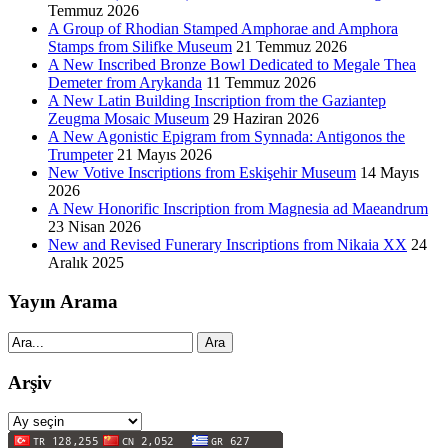
Temmuz 2026
A Group of Rhodian Stamped Amphorae and Amphora
Stamps from Silifke Museum
21 Temmuz 2026
A New Inscribed Bronze Bowl Dedicated to Megale Thea
Demeter from Arykanda
11 Temmuz 2026
A New Latin Building Inscription from the Gaziantep
Zeugma Mosaic Museum
29 Haziran 2026
A New Agonistic Epigram from Synnada: Antigonos the
Trumpeter
21 Mayıs 2026
New Votive Inscriptions from Eskişehir Museum
14 Mayıs
2026
A New Honorific Inscription from Magnesia ad Maeandrum
23 Nisan 2026
New and Revised Funerary Inscriptions from Nikaia XX
24
Aralık 2025
Yayın Arama
Ara
Arşiv
Arşiv