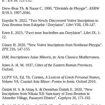
II”.
EA
39, 121-132.
Drew-Bear Th. & Naour C. 1990, “Divinités de Phrygie”.
ANRW
II/18.3, 1907-2044.
Eraydın N. 2022, “Two Newly Discovered Votive Inscriptions to
Zeus Bronton from Eskişehir / Dorylaion”.
Libri
VIII, 139-147.
Erten E. 2023, “Zwei neue Inschriften aus Dorylaion”.
Libri
IX, 1-
12.
Güney H. 2020, “New Votive Inscriptions from Northeast Phrygia”.
ZPE
216, 147-155.
IAM
,
Inscriptiones Asiae Minoris
, in:
Acta Classica Mediterranea
.
Jones A. H. M. 1937,
Cities of the Eastern Roman Provinces
.
Oxford.
LGPN
VA, Ed. Th. Corsten,
A Lexicon of Greek Personal Names,
Volume VA:
Coastal Asia Minor: Pontos to Ionia
. Oxford 2010.
Öztürk H. S. & Aktaş A. & Demirhan Öztürk E. 2020, “New
Inscriptions from Nikaia XII: Sanctuary of Zeus Bronton in
Ahmetler Village, Pazaryeri District”.
Gephyra
20, 171-192.