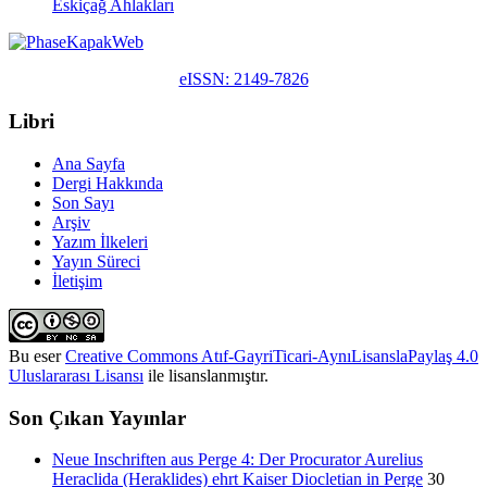
Eskiçağ Ahlakları
eISSN: 2149-7826
Libri
Ana Sayfa
Dergi Hakkında
Son Sayı
Arşiv
Yazım İlkeleri
Yayın Süreci
İletişim
Bu eser
Creative Commons Atıf-GayriTicari-AynıLisanslaPaylaş 4.0
Uluslararası Lisansı
ile lisanslanmıştır.
Son Çıkan Yayınlar
Neue Inschriften aus Perge 4: Der Procurator Aurelius
Heraclida (Heraklides) ehrt Kaiser Diocletian in Perge
30