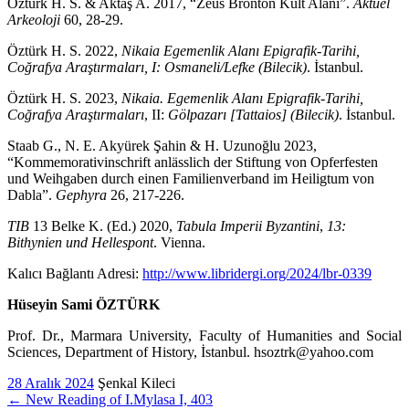
Öztürk H. S. & Aktaş A. 2017, “Zeus Bronton Kült Alanı”.
Aktüel
Arkeoloji
60, 28-29.
Öztürk H. S. 2022,
Nikaia Egemenlik Alanı Epigrafik-Tarihi,
Coğrafya Araştırmaları, I: Osmaneli/Lefke (Bilecik)
. İstanbul.
Öztürk H. S. 2023,
Nikaia. Egemenlik Alanı Epigrafik-Tarihi,
Coğrafya Araştırmaları
, II:
Gölpazarı [Tattaios] (Bilecik)
. İstanbul.
Staab G., N. E. Akyürek Şahin & H. Uzunoğlu 2023,
“Kommemorativinschrift anlässlich der Stiftung von Opferfesten
und Weihgaben durch einen Familienverband im Heiligtum von
Dabla”.
Gephyra
26, 217-226.
TIB
13 Belke K. (Ed.) 2020,
Tabula Imperii Byzantini
,
13:
Bithynien und Hellespont
. Vienna.
Kalıcı Bağlantı Adresi:
http://www.libridergi.org/2024/lbr-0339
Hüseyin Sami ÖZTÜRK
Prof. Dr., Marmara University, Faculty of Humanities and Social
Sciences, Department of History, İstanbul. hsoztrk@yahoo.com
28 Aralık 2024
Şenkal Kileci
←
New Reading of I.Mylasa I, 403