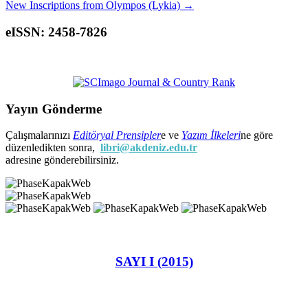
New Inscriptions from Olympos (Lykia)
→
eISSN: 2458-7826
Yayın Gönderme
Çalışmalarınızı
Editöryal Prensipler
e ve
Yazım İlkeleri
ne göre
düzenledikten sonra,
libri@akdeniz.edu.tr
adresine gönderebilirsiniz.
SAYI I (2015)