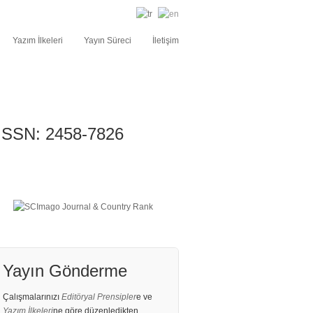
Yazım İlkeleri
Yayın Süreci
İletişim
ISSN: 2458-7826
Yayın Gönderme
Çalışmalarınızı
Editöryal Prensipler
e ve
Yazım İlkeleri
ne göre düzenledikten