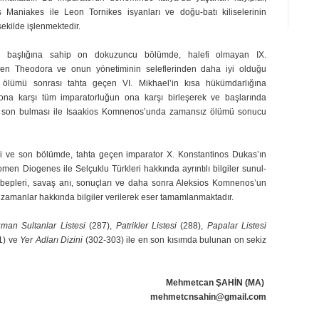
Maniakes ile Leon Tornikes isyanları ve doğu-batı kiliselerinin
şekilde işlenmektedir.
) başlığına sahip on dokuzuncu bölümde, halefi olmayan IX.
çen Theodora ve onun yönetiminin seleflerinden daha iyi olduğu
ölümü sonrası tahta geçen VI. Mikhael’in kısa hü­küm­darlığına
 ona karşı tüm impa­ratorluğun ona karşı birleşerek ve başlarında
a son bulması ile Isaakios Komnenos’unda zamansız ölümü sonucu
nci ve son bölümde, tahta ge­çen imparator X. Konstantinos Dukas’ın
en Diogenes ile Selçuklu Türkleri hakkında ayrıntılı bilgiler sunul­
ebepleri, savaş anı, sonuçları ve daha sonra Aleksios Komnenos’un
k zamanlar hakkında bilgiler verilerek eser tamamlanmaktadır.
man Sultanlar Listesi
(287),
Pat­rikler Listesi
(288),
Papalar Listesi
1) ve
Yer Adları Dizini
(302-303) ile en son kısımda bulunan on sekiz
Mehmetcan ŞAHİN (MA)
mehmetcnsahin@gmail.com