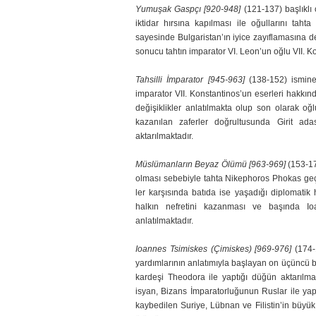
Yumuşak Gaspçı [920-948]
(121-137) başlıkl
iktidar hırsına kapılması ile oğullarını tah
sayesinde Bulgaristan’ın iyice zayıflamasına 
sonucu tahtın imparator VI. Leon’un oğlu VII. K
Tahsilli İmparator [945-963]
(138-152) ismine
imparator VII. Konstantinos’un eserleri hak­kı
değişiklikler anlatılmakta olup son olarak 
kazanılan zaferler doğrultusunda Girit ad
aktarılmaktadır.
Müslümanların Beyaz Ölümü [963-969]
(153-17
olması sebebiyle tahta Nikephoros Pho­kas geç
ler karşısında batıda ise yaşadığı diplomatik
halkın nefretini kazanması ve başında Ioa
anlatılmaktadır.
Ioannes Tsimiskes (Çimiskes) [969-976]
(174-
yardımlarının anlatımıyla başlayan on üçüncü b
kardeşi Theodora ile yaptığı düğün aktarılmak
isyan, Bizans İmparatorluğunun Ruslar ile yap
kaybe­dilen Suriye, Lübnan ve Filistin’in büyü