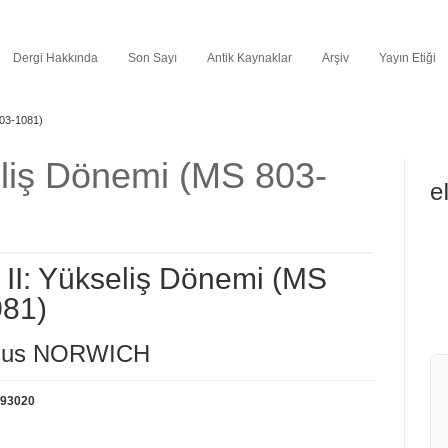
Dergi Hakkında
Son Sayı
Antik Kaynaklar
Arşiv
Yayın Etiği
803-1081)
eliş Dönemi (MS 803-
e
 II: Yükseliş Dönemi (MS
081)
lius NORWICH
093020