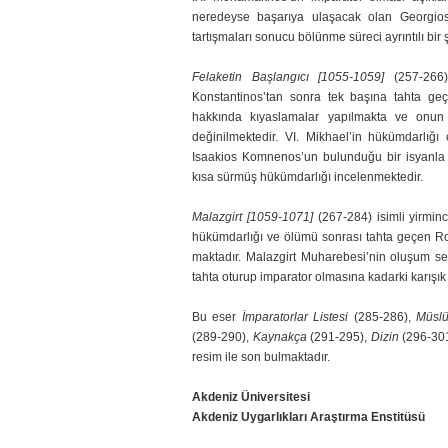
neredeyse başarıya ulaşacak olan Geor­gios 
tartışmaları sonucu bölünme süreci ayrıntılı bir 
Felaketin Başlangıcı [1055-1059]
(257-266
Konstantinos’tan sonra tek başına tahta ge
hakkında kıyas­lamalar yapılmakta ve onun 
değinilmektedir. VI. Mikhael’in hükümdarlığı
Isaakios Komnenos’un bulun­duğu bir isyanl
kısa sürmüş hükümdarlığı incelenmektedir.
Malazgirt [1059-1071]
(267-284) isimli yirmi
hükümdarlığı ve ölümü sonrası tahta geçen Rom
maktadır. Malazgirt Muharebesi’nin oluşum s
tahta oturup imparator olmasına kadarki karışı
Bu eser
İmparatorlar Listesi
(285-286),
Müslü
(289-290),
Kaynakça
(291-295),
Dizin
(296-30
re­sim ile son bulmaktadır.
Akdeniz Üniversitesi
Akdeniz Uygarlıkları Araştırma Enstitüsü