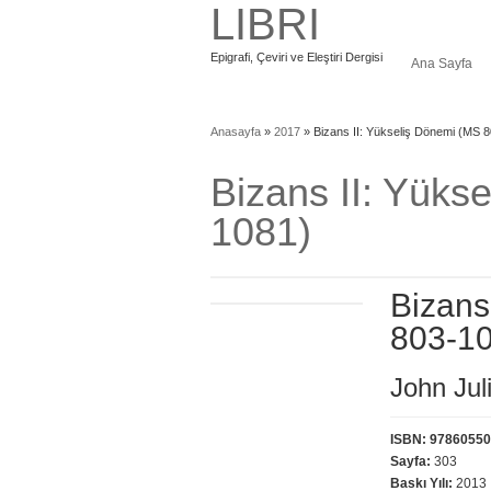
LIBRI
Epigrafi, Çeviri ve Eleştiri Dergisi
Ana Sayfa
Anasayfa
»
2017
»
Bizans II: Yükseliş Dönemi (MS 
Bizans II: Yüks
1081)
Bizans
803-1
John Ju
ISBN: 9786055
Sayfa:
303
Baskı Yılı:
2013