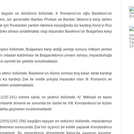
nı taşıyan on dördüncü bölümde, II. Romanos’un oğlu Basileios’un
­ios, asi generaller Bardas Phokas ve Bardas Skleros’a karşı tahtını
ak için Ruslardan yardım istemesi karşılı­ğında kız kardeşi Anna’yı Rus
o­doks olması anlatılmakta olup imparator Basileios’un Bulgarlara karşı
şinci bölümde, Bulgarlara karşı aldığı yenilgi sonucu intikam yemini
n ortadan kaldırması ile Bulgaroktonos unvanı alması, imparator­luğa
ayrıntılı bir şekilde su­nul­maktadır.
n altıncı bölümde, Basile­ios’un ölümü sonrası boş kalan tahta kardeşi
kız kardeşi Zoe ile evlilik yoluyla imparator olan III. Romanos ve
mleri anlatılmaktadır.
]
(232-241) ismine sahip on ye­dinci bölümde, IV. Mikhael ve karısı
kümdarlık dönemi ve sonunda bir darbe ile VIII. Konstantinos’un kızları
ahta geçmeleri incelenmekte­dir.
-1055]
(242-256) başlığını taşıyan on sekizinci bölümde, imparatoriçe
gitmemesi sonucunda Zoe’nin üçüncü bir evlilik yaparak Konstan­tinos
maktadır. Bu imparatorun döneminde İtalya’da yaşanan kayıplar,