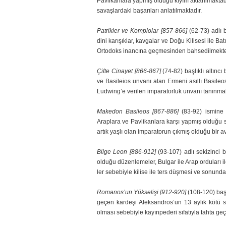
Pavlikanlara yapmış olduğu kıyım aktarılmaktadır.
savaşlardaki başarıları anlatılmaktadır.
Patrikler ve Komplolar [857-866]
(62-73) adlı 
dini karışıklar, kavgalar ve Doğu Kilise­si ile Ba
Ortodoks inancına geçmesinden bahsedilmekte
Çifte Cinayet [866-867]
(74-82) başlıklı altıncı
ve Basileios unvanı alan Ermeni asıllı Basileos
Ludwing’e verilen imparatorluk unvanı tanınmakt
Makedon Basileos [867-886]
(83-92) ismine 
Araplara ve Pavlikanlara karşı yapmış oldu­ğu sa
artık yaş­lı olan imparatorun çıkmış olduğu bir a
Bilge Leon [886-912]
(93-107) adlı sekizinci 
olduğu düzenlemeler, Bulgar ile Arap orduları il
ler sebebiyle kilise ile ters düşmesi ve sonund
Romanos’un Yükselişi [912-920]
(108-120) baş
geçen kardeşi Aleksandros’un 13 ay­lık kötü 
olması sebebiyle kayınpederi sıfatıyla tahta g