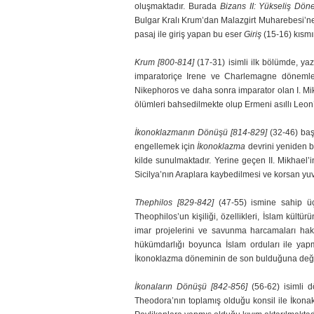
oluşmaktadır. Burada
Bizans II: Yük­seliş Dö
Bulgar Kralı Krum’dan Malazgirt Muharebesi’ne
pasaj ile giriş yapan bu eser
Giriş
(15-16) kısmı
Krum [800-814]
(17-31) isimli ilk bölümde, yaza
imparatoriçe Irene ve Charlemagne dö­nemleri
Nikephoros ve daha sonra imparator olan I. Mi
ölümleri bahsedilmekte olup Ermeni asıllı Leon
İkonoklazmanın Dönüşü [814-829]
(32-46) baş
engellemek için
İkonoklazma
devrini ye­niden b
kilde sunulmaktadır. Yerine geçen II. Mikhae
Sicilya’nın Araplara kaybedilmesi ve kor­san y
Thephilos [829-842]
(47-55) ismine sahip ü
Theophilos’un kişiliği, özellikleri, İslam kül­tü
imar pro­jelerini ve savunma harcamaları hakkı
hükümdarlığı boyunca İslam orduları ile yapm
İkonoklazma dö­ne­minin de son bulduğuna deği
İkonaların Dönüşü [842-856]
(56-62) isimli 
Theodora’nın toplamış olduğu konsil ile İkonak