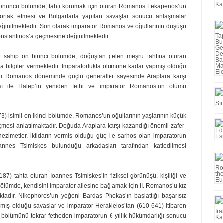
ı onuncu bölümde, tahtı koru­mak için oturan Romanos Lekapenos’un
ta ortak etmesi ve Bulgarlarla yapılan savaşlar sonucu anlaşmalar
değinilmektedir. Son olarak imparator Roma­nos ve oğullarının düşüşü
ons­tantinos’a geçmesine değinilmektedir.
 sahip on birinci bölümde, do­ğuştan gelen meşru tahtına oturan
nda bilgiler vermektedir. İmparatorlukta ölümüne kadar yapmış olduğu
oğlu Romanos döneminde güçlü ge­neraller sayesinde Araplara karşı
ası ile Halep’in yeniden fethi ve imparator Romanos’un ölümü
3) isimli on ikinci bölümde, Romanos’un oğullarının yaşlarının küçük
mesi anlatılmaktadır. Doğuda Araplara karşı kazandığı önemli zafer­
 hezimetler, iktidarın vermiş olduğu güç ile sarhoş olan imparatorun
nnes Tsimiskes bulunduğu arkadaşları tarafından katledilmesi
187) tahta oturan Ioannes Tsimiskes’in fiziksel görünüşü, kişiliği ve
ölümde, kendisini imparator ailesine bağlamak için II. Romanos’u kız
tadır. Nikephoros’un yeğeni Bar­das Phokas’ın başlattığı başarısız
mış olduğu savaşlar ve imparator Herakleios’tan (610-641) itibaren
k bölümünü tekrar fetheden imparato­run 6 yıllık hükümdarlığı sonucu