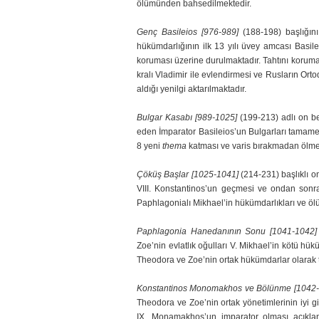
ölümünden bahsedilmektedir.
Genç Basileios [976-989]
(188-198) başlığı
hükümdarlığının ilk 13 yılı üvey amcası Basile
koruması üze­ri­ne durulmaktadır. Tahtını korum
kralı Vladimir ile evlendirmesi ve Rusların Ort
aldığı ye­nilgi aktarılmaktadır.
Bulgar Kasabı [989-1025]
(199-213) adlı on be
eden İmparator Basileios’un Bulgar­ları tamame
8 yeni
thema
katması ve varis bırakmadan ölmesi 
Çöküş Başlar [1025-1041]
(214-231) başlıklı o
VIII. Konstantinos’un geçmesi ve ondan sonra 
Paphlagonialı Mikhael’in hükümdarlıkları ve ölü
Paphlagonia Hanedanının Sonu [1041-1042
Zoe’nin evlatlık oğulları V. Mikhael’in kötü hü
Theodora ve Zoe’nin ortak hükümdarlar olarak t
Konstantinos Monomakhos ve Bölünme [1042
Theodora ve Zoe’nin ortak yöne­timlerinin iyi 
IX. Monamakhos’un imparator olması açıklan