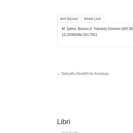
Atıf Düzeni
Direkt Link
M. Şahin,
Bizans II: Yükseliş Dönemi (MS 8
10.20480/lbr.2017041
←
Selçuklu Devleti’nin Kuruluşu
Libri