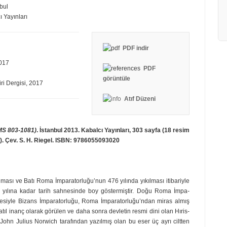
bul
ı Yayınları
PDF
indir
2017
PDF
görüntüle
iri Dergisi, 2017
Atıf Düzeni
(MS 803-1081)
. İstanbul 2013. Kabalcı Yayınları, 303 sayfa (18 resim
kte). Çev. S. H. Riegel. ISBN: 9786055093020
ması ve Batı Roma İmparator­luğu’nun 476 yılında yıkılması itibariyle
yılına kadar tarih sahnesinde boy göstermiştir. Doğu Roma İmpa­
esiyle Bizans İmparatorluğu, Roma İmparatorluğu’ndan miras almış
atıl inanç olarak görülen ve daha sonra devletin resmi dini olan Hıris­
tır. John Julius Norwich tara­fından yazılmış olan bu eser üç ayrı ciltten