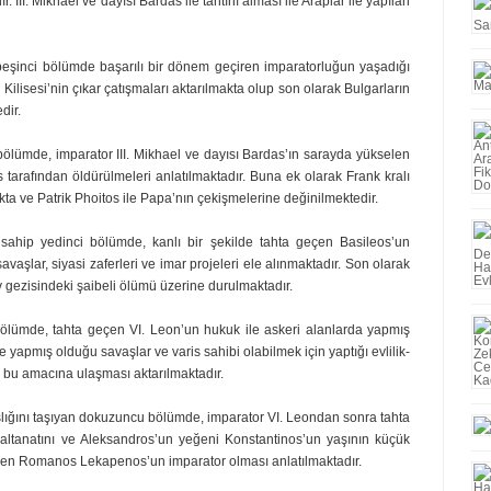
 III. Mikhael ve dayısı Bardas ile tahtını alması ile Araplar ile yapılan
beşinci bölümde başarılı bir dö­nem geçiren imparatorluğun yaşadığı
tı Kilisesi’nin çıkar çatışmaları aktarılmakta olup son olarak Bulgarların
dir.
 bölümde, imparator III. Mi­kha­el ve dayısı Bardas’ın sarayda yükselen
 tarafından öldürülmeleri anlatılmaktadır. Buna ek olarak Frank kralı
a ve Patrik Phoitos ile Pa­pa’nın çekişmelerine değinilmektedir.
sahip yedinci bölümde, kanlı bir şekilde tahta geçen Basileos’un
vaşlar, siyasi zaferleri ve imar projeleri ele alınmaktadır. Son olarak
v gezisindeki şaibeli ölümü üzerine du­rul­maktadır.
bölümde, tahta geçen VI. Le­on’un hukuk ile askeri alanlarda yapmış
e yapmış olduğu savaşlar ve varis sahibi olabilmek için yaptığı evlilik­
a bu amacına ulaşması aktarıl­maktadır.
lığını taşıyan dokuzuncu bö­lümde, imparator VI. Leondan sonra tahta
saltanatını ve Aleksandros’un yeğeni Konstantinos’un yaşının küçük
eçen Romanos Lekapenos’un im­parator olması anlatılmaktadır.