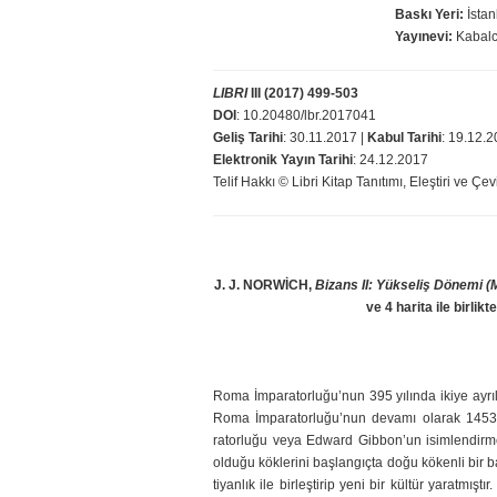
Baskı Yeri:
İstan
Yayınevi:
Kabalc
LIBRI
III (2017) 499-503
DOI
: 10.20480/lbr.2017041
Geliş Tarihi
: 30.11.2017 |
Kabul Tarihi
: 19.12.
Elektronik Yayın Tarihi
: 24.12.2017
Telif Hakkı © Libri Kitap Tanıtımı, Eleştiri ve Çev
J. J. NORWİCH,
Bizans II: Yükseliş Dönemi 
ve 4 harita ile birli
Roma İmparatorluğu’nun 395 yılında ikiye ayrıl
Roma İmparatorluğu’nun devamı olarak 1453 
ratorluğu veya Edward Gibbon’un isimlendirm
olduğu köklerini başlangıçta doğu kökenli bir b
tiyanlık ile birleştirip yeni bir kültür yaratmış