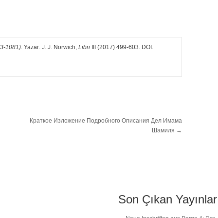
03-1081).
Yazar: J. J. Norwich,
Libri
III (2017) 499-603. DOI:
Краткое Изложение Подробного Описания Дел Имама
Шамиля
→
Son Çıkan Yayınlar