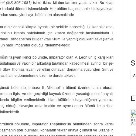
nemi (MS 803-1081)
isimli ikinci kitabın tanıtımı yapılacaktır. Bu kitap
 kadarki dönemi işlemektedir. Her bölüm başında antik bir kaynaktan
ndan sonra yirmi ayrı bölümden oluşmaktadır.
rın bir önceki kitapta ayrıntı­lı bir şekilde bahsettiği ilk İkonoklazma,
ni bu kitapta hatırlatmak için kısaca değinerek başlamaktadır. I.
khael Rangabe’nin Bulgar kralı Krum ile yapmış oldukları savaşlar ve
’un nasıl imparator olduğu irdelenmektedir.
lığını taşıyan ikinci bölümde, imparator olan V. Leon’un iç karışıkları
S
aşlatması ve yakın bir arkadaşı tarafından katledilmesi ayrıntılı bir şe­
l’in Slav Thomas isyanı ve etkin olmayan donanma yüzünden Girit ve
uvası haline dönmelerine üzerine durulmaktadır.
çüncü bölümde, babası II. Mik­hael’in ölümü üzerine tahta oturan
rüne olan ilgisi ve ele geçirdiği kaynak üzerine yaşadığı müsrif hayatı,
E
nda bilgiler verilmektedir. İslam kül­türüne hayranlığının yanı sıra
ış olduğu savaşlar anlatılmakta ve ayrıca onun ölümü ile birlikte
nilmektedir.
dördüncü bölümde, imparator The­philos’un ölümünden sonra karısı
­lazmanın son bulması, ikonaların tekrar ortaya çıkması ve Bizans’ın