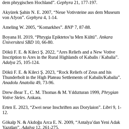
dem phrygischen Hochland”.
Gephyra
21, 177-197.
Akyürek Şahin N. E. 2007, “Neue Votivsteine aus dem Museum
von Afyon”.
Gephyra
4, 1-14.
Ameling W. 2005, “Komarkhes”.
BNP
7, 87-88.
Boyana H. 2019, “Phrygia Epiktetos’ta Men Kültü”.
Ankara
Üniversitesi SBD
10, 66-80.
Dökü F. E. & Kileci Ş. 2022, “Ares Reliefs and a New Votive
Inscription to Ares in the Rural Highlands of Kabalis / Kabalia”.
Adalya
25, 105-124.
Dökü F. E. & Kileci Ş. 2023, “Rock Reliefs of Zeus and his
Thunderbolt in the High Plateau Settlements of Kabalis/Kabalia”.
Anadolu Anatolia
49, 73-96.
Drew-Bear T., C. M. Thomas & M. Yıldızturan 1999,
Phrygian
Votive Steles
. Ankara.
Erten E. 2023, “Zwei neue Inschriften aus Dorylaion”.
Libri
9, 1-
12.
Gökalp N. & Akdoğu Arca E. N. 2009, “Antalya’dan Yeni Adak
Yazıtları”.
Adalya
12, 261-275.