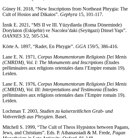
Güney H. 2018, “New Inscriptions from Northeast Phrygia: The
Cult of Hosios and Dikaios”.
Gephyra
15, 101-117.
İznik E. 2021, “MS II ve III. Yüzyıllarda (Roma Döneminde)
Dorylaion (Eskişehir) ve Nacolea’daki (Seyitgazi) Dinsel Yapı”.
OANNES
3/2, 505-534.
Körte A. 1897, “Radet, En Phrygie”.
GGA
159/5, 386-416.
Lane E. N. 1971,
Corpus Monumentorum Religionis Dei Menis
(CMRDM), Vol.
I: The Monuments and Inscriptions
(Études
préliminaires aux religions orientales dans l’Empire romain 19).
Leiden.
Lane E. N. 1976,
Corpus Monumentorum Religionis Dei Menis
(CMRDM), Vol. III: Interpretations and Testimonia
(Études
préliminaires aux religions orientales dans l’Empire romain 19).
Leiden.
Lochman T. 2003,
Studien zu kaiserzeitlichen Grab- und
Votivereliefs aus Phrygien
. Basel.
Mitchell S. 1999, “The Cult of Theos Hypsistos between Pagans,
Jews, and Christians”. Eds. P. Athanassiadi & M. Frede,
Pagan