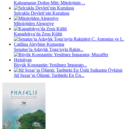
Kahramanın Doğuş Miti: Mitolojinin ...
Selçuklu Devleti’nin Kuruluşu
Mitolojiden Alegoriye
Kapadokya’da Zeus Kültü
Senatus’ta Adaylık Toga’sıyla Rakip...
Büyük Konstantin: Yenilmez İmparato...
Jül Sezar’ın Ölümü: Tarihteki En Ün...