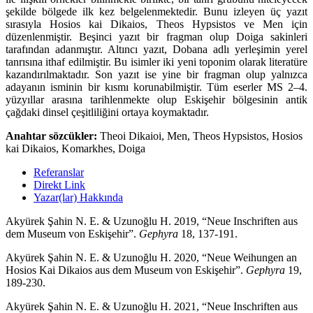
şekilde bölgede ilk kez belgelenmektedir. Bunu izleyen üç yazıt
sırasıyla Hosios kai Dikaios, Theos Hypsistos ve Men için
düzenlenmiştir. Beşinci yazıt bir fragman olup Doiga sakinleri
tarafından adanmıştır. Altıncı yazıt, Dobana adlı yerleşimin yerel
tanrısına ithaf edilmiştir. Bu isimler iki yeni toponim olarak literatüre
kazandırılmaktadır. Son yazıt ise yine bir fragman olup yalnızca
adayanın isminin bir kısmı korunabilmiştir. Tüm eserler MS 2–4.
yüzyıllar arasına tarihlenmekte olup Eskişehir bölgesinin antik
çağdaki dinsel çeşitliliğini ortaya koymaktadır.
Anahtar sözcükler:
Theoi Dikaioi, Men, Theos Hypsistos, Hosios
kai Dikaios, Komarkhes, Doiga
Referanslar
Direkt Link
Yazar(lar) Hakkında
Akyürek Şahin N. E. & Uzunoğlu H. 2019, “Neue Inschriften aus
dem Museum von Eskişehir”.
Gephyra
18, 137-191.
Akyürek Şahin N. E. & Uzunoğlu H. 2020, “Neue Weihungen an
Hosios Kai Dikaios aus dem Museum von Eskişehir”.
Gephyra
19,
189-230.
Akyürek Şahin N. E. & Uzunoğlu H. 2021, “Neue Inschriften aus