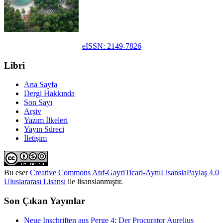
eISSN: 2149-7826
Libri
Ana Sayfa
Dergi Hakkında
Son Sayı
Arşiv
Yazım İlkeleri
Yayın Süreci
İletişim
Bu eser
Creative Commons Atıf-GayriTicari-AynıLisanslaPaylaş 4.0
Uluslararası Lisansı
ile lisanslanmıştır.
Son Çıkan Yayınlar
Neue Inschriften aus Perge 4: Der Procurator Aurelius