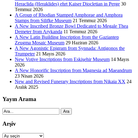
Heraclida (Heraklides) ehrt Kaiser Diocletian in Perge
30
Temmuz 2026
A Group of Rhodian Stamped Amphorae and Amphora
Stamps from Silifke Museum
21 Temmuz 2026
A New Inscribed Bronze Bowl Dedicated to Megale Thea
Demeter from Arykanda
11 Temmuz 2026
A New Latin Building Inscription from the Gaziantep
Zeugma Mosaic Museum
29 Haziran 2026
A New Agonistic Epigram from Synnada: Antigonos the
Trumpeter
21 Mayıs 2026
New Votive Inscriptions from Eskişehir Museum
14 Mayıs
2026
A New Honorific Inscription from Magnesia ad Maeandrum
23 Nisan 2026
New and Revised Funerary Inscriptions from Nikaia XX
24
Aralık 2025
Yayın Arama
Ara
Arşiv
Arşiv