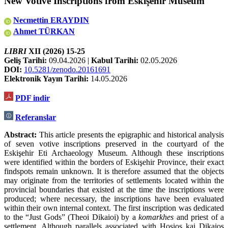
New Votive Inscriptions from Eskişehir Museum
Necmettin ERAYDIN
Ahmet TÜRKAN
LIBRI
XII (2026) 15-25
Geliş Tarihi:
09.04.2026 |
Kabul Tarihi
:
02.05.2026
DOI:
10.5281/zenodo.20161691
Elektronik Yayın Tarihi:
14.05.2026
PDF indir
Referanslar
Abstract:
This article presents the epigraphic and historical analysis
of seven votive inscriptions preserved in the courtyard of the
Eskişehir Eti Archaeology Museum. Although these inscriptions
were identified within the borders of Eskişehir Province, their exact
findspots remain unknown. It is therefore assumed that the objects
may originate from the territories of settlements located within the
provincial boundaries that existed at the time the inscriptions were
produced; where necessary, the inscriptions have been evaluated
within their own internal context. The first inscription was dedicated
to the “Just Gods” (Theoi Dikaioi) by a
komarkhes
and priest of a
settlement. Although parallels associated with Hosios kai Dikaios