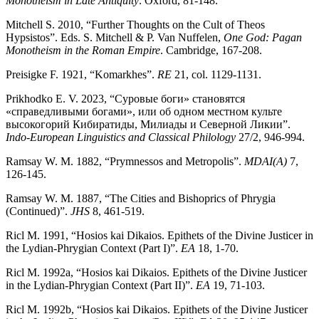
Monotheism in Late Antiquity
. Oxford, 81-148.
Mitchell S. 2010, “Further Thoughts on the Cult of Theos
Hypsistos”. Eds. S. Mitchell & P. Van Nuffelen,
One God: Pagan
Monotheism in the Roman Empire
. Cambridge, 167-208.
Preisigke F. 1921, “Komarkhes”.
RE
21, col. 1129-1131.
Prikhodko E. V. 2023, “Суровые боги» становятся
«справедливыми богами», или об одном местном культе
высокогорий Кибиратиды, Милиады и Северной Ликии”.
Indo-European Linguistics and Classical Philology
27/2, 946-994.
Ramsay W. M. 1882, “Prymnessos and Metropolis”.
MDAI(A)
7,
126-145.
Ramsay W. M. 1887, “The Cities and Bishoprics of Phrygia
(Continued)”.
JHS
8, 461-519.
Ricl M. 1991, “Hosios kai Dikaios. Epithets of the Divine Justicer in
the Lydian-Phrygian Context (Part I)”.
EA
18, 1-70.
Ricl M. 1992a, “Hosios kai Dikaios. Epithets of the Divine Justicer
in the Lydian-Phrygian Context (Part II)”.
EA
19, 71-103.
Ricl M. 1992b, “Hosios kai Dikaios. Epithets of the Divine Justicer