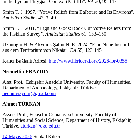
in the Lydian-Phrygian Context (Part III)”.
EA
20, 95-147.
Smith T. J. 1997, “Votive Reliefs from Balboura and Its Environs”.
Anatolian Studies
47, 3–49.
Smith T. J. 2011, “Highland Gods: Rock-Cut Votive Reliefs from
the Pisidian Survey”.
Anatolian Studies
61, 133–150.
Uzunoğlu H. & Akyürek Şahin N. E. 2024, “Eine Neue Inschrift
aus dem Territorium von Nikaia”.
EA
55, 123-145.
Kalıcı Bağlantı Adresi:
http://www.libridergi.org/2026/lbr-0355
Necmettin ERAYDIN
Asst. Prof., Eskişehir Anadolu University, Faculty of Humanities,
Department of Archaeology, Eskişehir, Türkiye.
necmi.eraydin@gmail.com
Ahmet TÜRKAN
Assoc. Prof., Eskişehir Osmangazi University, Faculity of
Humanities and Social Science, Department of History, Eskişehir,
Türkiye.
aturkan@ogu.edu.tr
14 Mayıs 2026
Şenkal Kileci