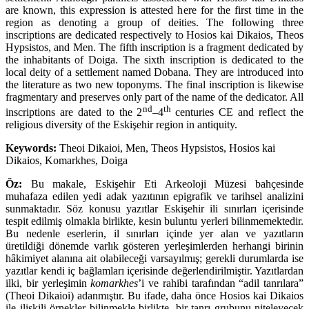
are known, this expression is attested here for the first time in the
region as denoting a group of deities. The following three
inscriptions are dedicated respectively to Hosios kai Dikaios, Theos
Hypsistos, and Men. The fifth inscription is a fragment dedicated by
the inhabitants of Doiga. The sixth inscription is dedicated to the
local deity of a settlement named Dobana. They are introduced into
the literature as two new toponyms. The final inscription is likewise
fragmentary and preserves only part of the name of the dedicator. All
nd
th
inscriptions are dated to the 2
–4
centuries CE and reflect the
religious diversity of the Eskişehir region in antiquity.
Keywords:
Theoi Dikaioi, Men, Theos Hypsistos, Hosios kai
Dikaios, Komarkhes, Doiga
Öz:
Bu makale, Eskişehir Eti Arkeoloji Müzesi bahçesinde
muhafaza edilen yedi adak yazıtının epigrafik ve tarihsel analizini
sunmaktadır. Söz konusu yazıtlar Eskişehir ili sınırları içerisinde
tespit edilmiş olmakla birlikte, kesin buluntu yerleri bilinmemektedir.
Bu nedenle eserlerin, il sınırları içinde yer alan ve yazıtların
üretildiği dönemde varlık gösteren yerleşimlerden herhangi birinin
hâkimiyet alanına ait olabileceği varsayılmış; gerekli durumlarda ise
yazıtlar kendi iç bağlamları içerisinde değerlendirilmiştir. Yazıtlardan
ilki, bir yerleşimin
komarkhes
’i ve rahibi tarafından “adil tanrılara”
(Theoi Dikaioi) adanmıştır. Bu ifade, daha önce Hosios kai Dikaios
ile ilişkili örnekler bilinmekle birlikte, bir tanrı grubunu niteleyecek