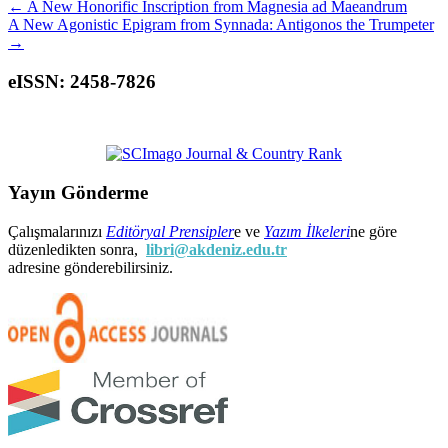
←
A New Honorific Inscription from Magnesia ad Maeandrum
A New Agonistic Epigram from Synnada: Antigonos the Trumpeter
→
eISSN: 2458-7826
Yayın Gönderme
Çalışmalarınızı
Editöryal Prensipler
e ve
Yazım İlkeleri
ne göre
düzenledikten sonra,
libri@akdeniz.edu.tr
adresine gönderebilirsiniz.