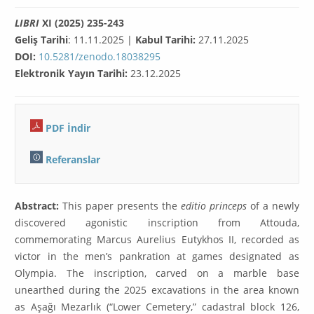
LIBRI
XI (2025) 235-243
Geliş Tarihi
: 11.11.2025 |
Kabul Tarihi:
27.11.2025
DOI:
10.5281/zenodo.18038295
Elektronik Yayın Tarihi:
23.12.2025
PDF İndir
Referanslar
Abstract:
This paper presents the
editio princeps
of a newly
discovered agonistic inscription from Attouda,
commemorating Marcus Aurelius Eutykhos II, recorded as
victor in the men’s pankration at games designated as
Olympia. The inscription, carved on a marble base
unearthed during the 2025 excavations in the area known
as Aşağı Mezarlık (“Lower Cemetery,” cadastral block 126,