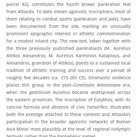
parcel 82), constitutes the fourth known pankration text
from Attouda. To date, eleven agonistic inscriptions, most of
them relating to combat sports (pankration and
pale
), have
been documented from the site, marking an unusually
prominent epigraphic interest in athletic commemoration
for a modest inland city. The new text, taken together with
the three previously published pankratiasts (M. Aurelius
Attikos Alexandros, M. Aurelius Karminios Kataplous, and
Alexandros, grandson of Attikos), points to a sustained local
tradition of athletic training and success over a period of
roughly five decades (ca. 215-265 CE). Onomastic evidence
places this group in the post–
Constitutio Antoniniana
era,
when the
gentilicium
Aurelius became widespread across
the eastern provinces. The inscription of Eutykhos, with its
concise formula and absence of civic honorifics, illustrates
both the prestige attached to these contests and Attouda’s
participation in the broader agonistic networks of Roman
Asia Minor most plausibly at the level of regional isolympic
festivals rather than the Panhellenic games.