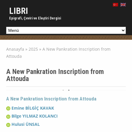
LIBRI
Epigrafi, Çeviri ve Eleştiri Dergisi
Anasayfa
»
2025
»
A New Pankration Inscription from
Attouda
A New Pankration Inscription from
Attouda
A New Pankration Inscription from Attouda
Emine BİLGİÇ KAVAK
Bilge YILMAZ KOLANCI
Hulusi ÜNSAL