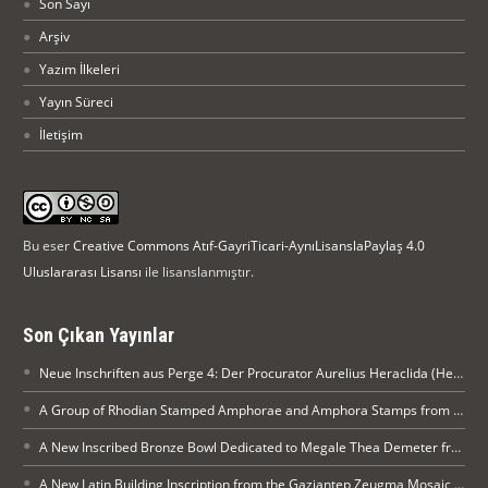
Son Sayı
Arşiv
Yazım İlkeleri
Yayın Süreci
İletişim
Bu eser
Creative Commons Atıf-GayriTicari-AynıLisanslaPaylaş 4.0
Uluslararası Lisansı
ile lisanslanmıştır.
Son Çıkan Yayınlar
Neue Inschriften aus Perge 4: Der Procurator Aurelius Heraclida (Heraklides) ehrt Kaiser Diocletian in Perge
A Group of Rhodian Stamped Amphorae and Amphora Stamps from Silifke Museum
A New Inscribed Bronze Bowl Dedicated to Megale Thea Demeter from Arykanda
A New Latin Building Inscription from the Gaziantep Zeugma Mosaic Museum