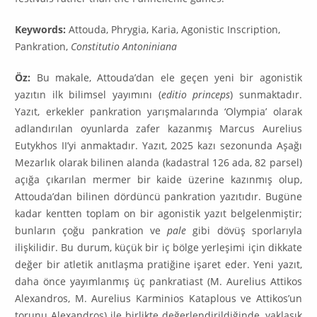
Keywords:
Attouda, Phrygia, Karia, Agonistic Inscription,
Pankration,
Constitutio Antoniniana
Öz:
Bu makale, Attouda’dan ele geçen yeni bir agonistik
yazıtın ilk bilimsel yayımını (
editio princeps
) sunmaktadır.
Yazıt, erkekler pankration yarışmalarında ‘Olympia’ olarak
adlandırılan oyunlarda zafer kazanmış Marcus Aurelius
Eutykhos II’yi anmaktadır. Yazıt, 2025 kazı sezonunda Aşağı
Mezarlık olarak bilinen alanda (kadastral 126 ada, 82 parsel)
açığa çıkarılan mermer bir kaide üzerine kazınmış olup,
Attouda’dan bilinen dördüncü pankration yazıtıdır. Bugüne
kadar kentten toplam on bir agonistik yazıt belgelenmiştir;
bunların çoğu pankration ve
pale
gibi dövüş sporlarıyla
ilişkilidir. Bu durum, küçük bir iç bölge yerleşimi için dikkate
değer bir atletik anıtlaşma pratiğine işaret eder. Yeni yazıt,
daha önce yayımlanmış üç pankratiast (M. Aurelius Attikos
Alexandros, M. Aurelius Karminios Kataplous ve Attikos’un
torunu Alexandros) ile birlikte değerlendirildiğinde, yaklaşık