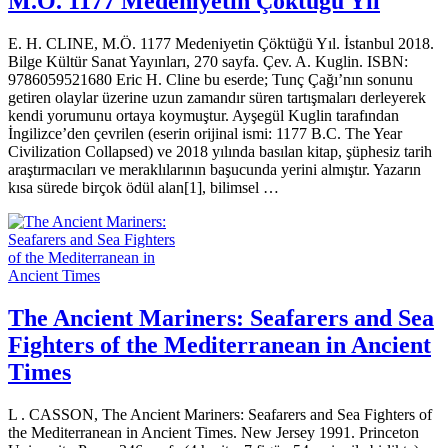
M.Ö. 1177 Medeniyetin Çöktüğü Yıl
E. H. CLINE, M.Ö. 1177 Medeniyetin Çöktüğü Yıl. İstanbul 2018.
Bilge Kültür Sanat Yayınları, 270 sayfa. Çev. A. Kuglin. ISBN:
9786059521680 Eric H. Cline bu eserde; Tunç Çağı’nın sonunu
getiren olaylar üzerine uzun zamandır süren tartışmaları derleyerek
kendi yorumunu ortaya koymuştur. Ayşegül Kuglin tarafından
İngilizce’den çevrilen (eserin orijinal ismi: 1177 B.C. The Year
Civilization Collapsed) ve 2018 yılında basılan kitap, şüphesiz tarih
araştırmacıları ve meraklılarının başucunda yerini almıştır. Yazarın
kısa sürede birçok ödül alan[1], bilimsel …
The Ancient Mariners: Seafarers and Sea
Fighters of the Mediterranean in Ancient
Times
L . CASSON, The Ancient Mariners: Seafarers and Sea Fighters of
the Mediterranean in Ancient Times. New Jersey 1991. Prin­ceton