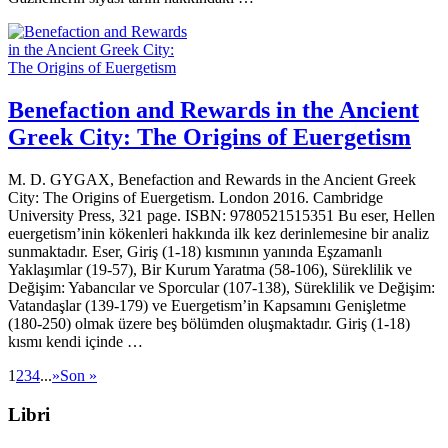
Benefaction and Rewards in the Ancient
Greek City: The Origins of Euergetism
M. D. GYGAX, Benefaction and Rewards in the Ancient Greek
City: The Origins of Euergetism. London 2016. Cambridge
University Press, 321 page. ISBN: 9780521515351 Bu eser, Hellen
euergetism’inin kökenleri hakkında ilk kez derinlemesine bir analiz
sunmaktadır. Eser, Giriş (1-18) kısmının yanında Eşzamanlı
Yaklaşımlar (19-57), Bir Kurum Yaratma (58-106), Süreklilik ve
Değişim: Yabancılar ve Sporcular (107-138), Süreklilik ve Değişim:
Vatandaşlar (139-179) ve Euerge­tism’in Kapsamını Genişletme
(180-250) olmak üzere beş bölümden oluş­maktadır. Giriş (1-18)
kısmı kendi içinde …
1
2
3
4
...
»
Son »
Libri