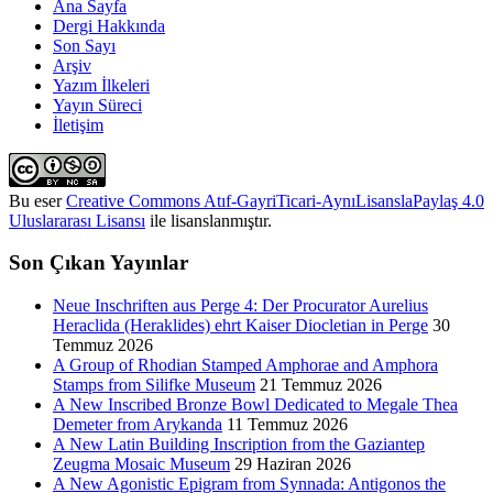
Ana Sayfa
Dergi Hakkında
Son Sayı
Arşiv
Yazım İlkeleri
Yayın Süreci
İletişim
Bu eser
Creative Commons Atıf-GayriTicari-AynıLisanslaPaylaş 4.0
Uluslararası Lisansı
ile lisanslanmıştır.
Son Çıkan Yayınlar
Neue Inschriften aus Perge 4: Der Procurator Aurelius
Heraclida (Heraklides) ehrt Kaiser Diocletian in Perge
30
Temmuz 2026
A Group of Rhodian Stamped Amphorae and Amphora
Stamps from Silifke Museum
21 Temmuz 2026
A New Inscribed Bronze Bowl Dedicated to Megale Thea
Demeter from Arykanda
11 Temmuz 2026
A New Latin Building Inscription from the Gaziantep
Zeugma Mosaic Museum
29 Haziran 2026
A New Agonistic Epigram from Synnada: Antigonos the