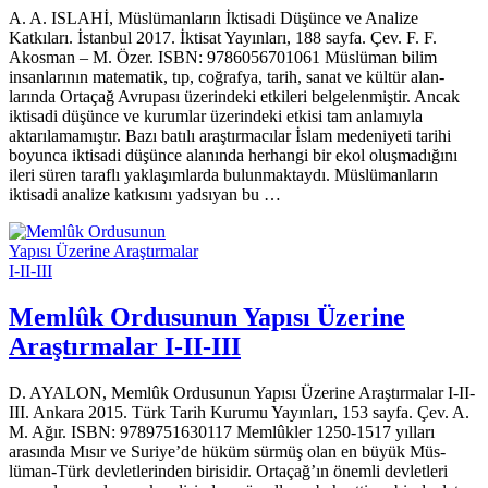
A. A. ISLAHİ, Müslümanların İktisadi Düşünce ve Analize
Katkıları. İstanbul 2017. İktisat Yayınları, 188 sayfa. Çev. F. F.
Akosman – M. Özer. ISBN: 9786056701061 Müslüman bilim
insanlarının matematik, tıp, coğrafya, tarih, sanat ve kültür alan­
larında Ortaçağ Avrupası üzerindeki etkileri belgelenmiştir. Ancak
ikti­sa­di düşünce ve kurumlar üzerindeki etkisi tam anlamıyla
aktarılamamıştır. Bazı batılı araştırmacılar İslam medeniyeti tarihi
boyunca iktisadi düşünce ala­nında herhangi bir ekol oluşmadığını
ileri süren taraflı yaklaşımlarda bu­lunmaktaydı. Müslümanların
iktisadi analize katkısını yadsıyan bu …
Memlûk Ordusunun Yapısı Üzerine
Araştırmalar I-II-III
D. AYALON, Memlûk Ordusunun Yapısı Üzerine Araştırmalar I-II-
III. Ankara 2015. Türk Tarih Kurumu Yayınları, 153 sayfa. Çev. A.
M. Ağır. ISBN: 9789751630117 Memlûkler 1250-1517 yılları
arasında Mısır ve Suriye’de hüküm sürmüş olan en büyük Müs­
lüman-Türk devletlerinden birisidir. Ortaçağ’ın önemli devlet­leri