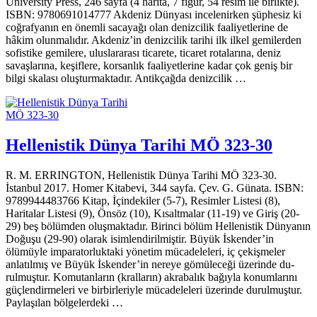
University Press, 246 sayfa (4 harita, 7 figür, 54 resim ile birlikte).
ISBN: 9780691014777 Akdeniz Dünyası incelenirken şüphesiz ki
coğrafyanın en önemli sacayağı olan denizcilik faaliyetlerine de
hâkim olunmalıdır. Akdeniz’in denizcilik tarihi ilk ilkel gemilerden
sofistike gemilere, uluslararası ticarete, ticaret rotalarına, deniz
savaşlarına, keşiflere, korsanlık faaliyetlerine kadar çok geniş bir
bilgi skalası oluşturmaktadır. Antikçağda denizcilik …
Hellenistik Dünya Tarihi MÖ 323-30
R. M. ERRINGTON, Hellenistik Dünya Tarihi MÖ 323-30.
İstanbul 2017. Homer Kitabevi, 344 sayfa. Çev. G. Günata. ISBN:
9789944483766 Kitap, İçindekiler (5-7), Resimler Listesi (8),
Haritalar Listesi (9), Önsöz (10), Kısaltmalar (11-19) ve Giriş (20-
29) beş bölümden oluşmaktadır. Birinci bölüm Hellenistik Dünyanın
Doğuşu (29-90) olarak isimlendirilmiş­tir. Büyük İskender’in
ölümüyle imparatorluktaki yönetim mücadeleleri, iç çekişmeler
anlatılmış ve Büyük İskender’in nereye gömüleceği üzerinde du­
rulmuştur. Komutanların (kralların) akrabalık bağıyla konumlarını
güçlendir­meleri ve birbirleriyle mücadeleleri üzerinde durulmuştur.
Paylaşılan bölge­lerdeki …