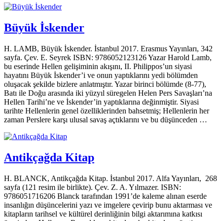
Büyük İskender
H. LAMB, Büyük İskender. İstanbul 2017. Erasmus Yayınları, 342
sayfa. Çev. E. Seyrek ISBN: 9786052123126 Yazar Harold Lamb,
bu eserinde Hellen gelişiminin akışını, II. Philippos’un si­yasi
hayatını Büyük İskender’i ve onun yaptıklarını yedi bölümden
oluşacak şekilde bizlere anlatmıştır. Yazar birinci bölümde (8-77),
Batı ile Doğu ara­sında iki yüzyıl süregelen Helen Pers Savaşları’na
Hellen Tarihi’ne ve İsken­der’in yaptıklarına değinmiştir. Siyasi
tarihte Hellenlerin genel özelliklerinden bahsetmiş; Hellenlerin her
zaman Perslere karşı ulusal savaş açtıklarını ve bu düşünceden …
Antikçağda Kitap
H. BLANCK, Antikçağda Kitap. İstanbul 2017. Alfa Yayınları, 268
sayfa (121 resim ile birlikte). Çev. Z. A. Yılmazer. ISBN:
9786051716206 Blanck tarafından 1991’de kaleme alınan eserde
insanlığın düşüncelerini yazı ve imgelere çevirip bunu aktarması ve
kitapların tarihsel ve kültürel de­rinliğinin bilgi aktarımına katkısı