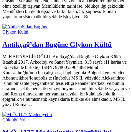
arasında yer alan ve ken­disi­n­den yüzyıllarca bahsettiren bir devlet
olma özelliği taşıyan Memlûklerin tarihi ise, oldukça il­­gi çekicidir.
Memlûkleri bu denli eşsiz ve farklı kılan, hiç şüphesiz ki idari
yapılarının siste­matik bir şekilde işleyişiydi. Bu …
Antikçağ’dan Bugüne Glykon Kültü
M. KARASALİHOĞLU, Antikçağ’dan Bugüne Glykon Kültü.
İstan­bul 2017. Arkeoloji ve Sanat Yayınları, 315 sayfa (11 harita ve
56 levha ile birlikte). ISBN: 9786053964483 Murat
Karasalihoğlu’nun bu çalışması, Paphlagonia Bölgesi kentlerinden
Abonoteikhos/Ionopolis’te (İnebolu) MS II. yüzyılda Aleksandros
isimli bir sahte peygamberin tesis ettiği kehanet merkezi ve bunun
etrafında şekille­nerek iki yüzyıl boyunca canlı bir şekilde yaşayan ve
ünü Roma dünyasının her yanına yayılan bir kültü arkeolojik,
epigrafik ve numismatik kaynaklarla bir­likte ele almaktadır. MS II.
yüzyıl Roma …