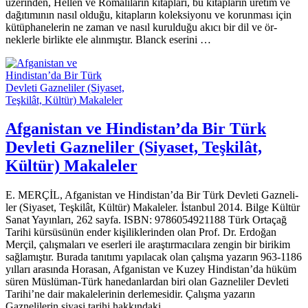
üzerinden, Hellen ve Romalıların kitapları, bu kitapların üretim ve
dağıtımının nasıl olduğu, kitapların koleksiyonu ve ko­runması için
kütüphanelerin ne zaman ve nasıl kurulduğu akıcı bir dil ve ör­
neklerle birlikte ele alınmıştır. Blanck eserini …
Afganistan ve Hindistan’da Bir Türk
Devleti Gazneliler (Siyaset, Teşkilât,
Kültür) Makaleler
E. MERÇİL, Afganistan ve Hindistan’da Bir Türk Devleti Gazneli­
ler (Siyaset, Teşkilât, Kültür) Makaleler. İstanbul 2014. Bilge Kültür
Sanat Yayınları, 262 sayfa. ISBN: 9786054921188 Türk Ortaçağ
Tarihi kürsüsünün ender kişiliklerinden olan Prof. Dr. Erdoğan
Merçil, çalışmaları ve eserleri ile araştırmacılara zengin bir birikim
sağlamış­tır. Burada tanıtımı yapılacak olan çalışma yazarın 963-1186
yılları arasında Horasan, Afganistan ve Kuzey Hindistan’da hüküm
süren Müslüman-Türk ha­nedanlardan biri olan Gazneliler Devleti
Tarihi’ne dair makalelerinin derle­mesidir. Çalışma yazarın
Gaznelilerin siyasi tarihi hakkındaki …