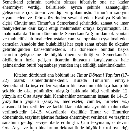
Semerkand şehrinin payitaht olması itibariyle ona ne kadar
ehemmiyet verdiği belirtilerek ayrıca şehirde zanaatçılığın
gelişmesine çok önem verildiği vurgulanmıştır. Ti­mur’un sarayını
ziyaret eden ve Tebriz üzerinden seyahat eden Kastilya Kralı’nın
elçisi Clavijo’nun Timur’un Semerkand şehrindeki zanaat ve imar
fa­aliyetlerine dair kayıt ettiği malumatlar ortaya koyulmuştur. Bu
malumat­larda Timur döneminde Semerkand’a Şam’dan ok yontan
ve muhtelif silah imal eden ustalar, cam ve topraktan eşya imal eden
camcılar, Anadolu’dan bulabildiği her çeşit sanat erbabı ile okçular
getirtildiğinden bahsedilmekte­dir. Bu dönemde bundan başka
ticaretin gelişmesine de büyük önem verildiği ve Semerkand’ın
ölçülerinin hızla gelişen ticaretin ihtiyacını karşılayamaz hale
gelmesinden ötürü baştanbaşa yeniden inşa edildiği anlatılmaktadır.
Kitabın dördüncü ana bölümü ise
Timur Dönemi Yapıları
(17-
22) olarak isimlendirilmektedir. Burada Timur’un emriyle
Semerkand’da inşa edilen ya­pıların bir kısmının oldukça harap bir
şekilde de olsa günümüze ulaştığı hak­kında bilgi verilmiştir. 12.
yüzyıla ait Orta Asya’daki Karahanlılar zamanının inşaatı ile 14-15.
yüzyılların yapıları (saraylar, medreseler, camiler, türbeler vs.)
arasındaki benzerlikler ve farklılıklar hakkında ayrıntılı malumatlar
veril­mektedir. 14-15. yüzyıllarda, özellikle Timur ve Timurîler
döneminde, tezyi­nat işlerine fazlaca ehemmiyet verilmesi ve tezyinat
sanatının geldiği seviye ifade edilmiştir. Çini tezyinatın, o devrin
Orta Asya ve İran binalarının deko­ratifinde büyük bir rol oynadığı