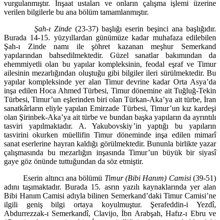
vurgulanmıştır. İnşaat ustaları ve onların ça­lışma işlemi üzerine
verilen bilgilerle bu ana bölüm tamamlanmıştır.
Şah-ı Zinde
(23-37) başlığı eserin beşinci ana başlığıdır.
Burada 14-15. yüzyıllardan günümüze kadar muhafaza edilebilen
Şah-ı Zinde namı ile şöh­ret kazanan meşhur Semerkand
yapılarından bahsedilmektedir. Güzel sanat­lar bakımından da
ehemmiyetli olan bu yapılar kompleksinin, feodal eşraf ve Timur
ailesinin mezarlığından oluştuğu gibi bilgiler ileri sürülmektedir. Bu
ya­pılar kompleksinde yer alan Timur devrine kadar Orta Asya’da
inşa edilen Hoca Ahmed Türbesi, Timur dönemine ait Tuğluğ-Tekin
Türbesi, Timur’un eşlerinden biri olan Türkan-Aka’ya ait türbe, İran
sanatkârların eliyle yapılan Emirzade Türbesi, Timur’un kız kardeşi
olan Şirinbek-Aka’ya ait türbe ve bun­dan başka yapıların da ayrıntılı
tasviri yapılmaktadır. A. Yakubovskiy’in yaptığı bu yapıların
tasvirini okurken müellifin Timur döneminde inşa edilen mimarî
sanat eserlerine hayran kaldığı görülmektedir. Bununla birlikte yazar
çalış­masında bu mezarlığın inşasında Timur’un büyük bir siyasî
gaye göz önünde tuttuğundan da söz etmiştir.
Eserin altıncı ana bölümü
Timur (Bibi Hanım) Camisi
(39-51)
adını ta­şımaktadır. Burada 15. asrın yazılı kaynaklarında yer alan
Bibi Hanım Camisi adıyla bilinen Semerkand’daki Timur Camisi’ne
ilgili geniş bilgi ortaya koyul­muştur. Şerafeddin-i Yezdî,
Abdurrezzak-ı Semerkandî, Clavijo, İbn Arabşah, Hafız-ı Ebru ve