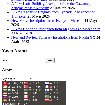
A New Latin Building Inscription from the Gaziantep
Zeugma Mosaic Museum
29 Haziran 2026
A New Agonistic Epigram from Synnada: Antigonos the
Trumpeter
21 Mayıs 2026
New Votive Inscriptions from Eskişehir Museum
14 Mayıs
2026
A New Honorific Inscription from Magnesia ad Maeandrum
23 Nisan 2026
New and Revised Funerary Inscriptions from Nikaia XX
24
Aralık 2025
Yayın Arama
Ara
Arşiv
Arşiv