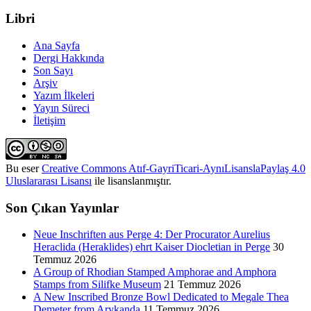
Libri
Ana Sayfa
Dergi Hakkında
Son Sayı
Arşiv
Yazım İlkeleri
Yayın Süreci
İletişim
Bu eser
Creative Commons Atıf-GayriTicari-AynıLisanslaPaylaş 4.0
Uluslararası Lisansı
ile lisanslanmıştır.
Son Çıkan Yayınlar
Neue Inschriften aus Perge 4: Der Procurator Aurelius
Heraclida (Heraklides) ehrt Kaiser Diocletian in Perge
30
Temmuz 2026
A Group of Rhodian Stamped Amphorae and Amphora
Stamps from Silifke Museum
21 Temmuz 2026
A New Inscribed Bronze Bowl Dedicated to Megale Thea
Demeter from Arykanda
11 Temmuz 2026