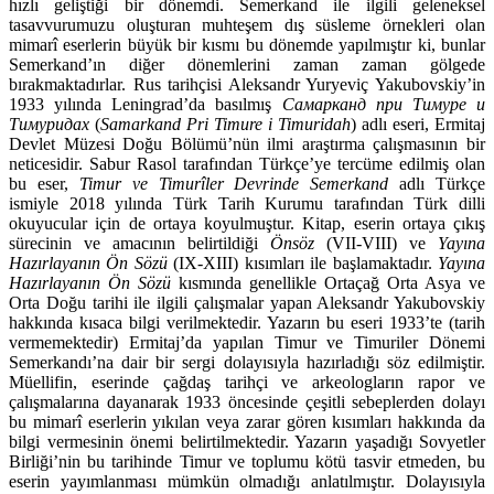
hızlı geliş­tiği bir dönemdi. Semerkand ile ilgili geleneksel
tasavvurumuzu oluşturan muhteşem dış süsleme örnekleri olan
mimarî eserlerin büyük bir kısmı bu dönemde yapılmıştır ki, bunlar
Semerkand’ın diğer dönemlerini zaman za­man gölgede
bırakmaktadırlar. Rus tarihçisi Aleksandr Yuryeviç Yakubovs­kiy’in
1933 yılında Leningrad’da basılmış
Самарканд при Тимуре и
Тимуридах
(
Samarkand Pri Timure i Timuridah
) adlı eseri, Ermitaj
Devlet Mü­zesi Doğu Bölümü’nün ilmi araştırma çalışmasının bir
neticesidir. Sabur Rasol tarafından Türkçe’ye tercüme edilmiş olan
bu eser,
Timur ve Timurîler Dev­rinde Semerkand
adlı Türkçe
ismiyle 2018 yılında Türk Tarih Kurumu tarafın­dan Türk dilli
okuyucular için de ortaya koyulmuştur. Kitap, eserin ortaya çıkış
sürecinin ve amacının belirtildiği
Önsöz
(VII-VIII) ve
Yayına
Hazırlayanın Ön Sözü
(IX-XIII) kısımları ile başlamaktadır.
Yayına
Hazırlayanın Ön Sözü
kıs­mında genellikle Ortaçağ Orta Asya ve
Orta Doğu tarihi ile ilgili çalışmalar yapan Aleksandr Yakubovskiy
hakkında kısaca bilgi verilmektedir. Yazarın bu eseri 1933’te (tarih
vermemektedir) Ermitaj’da yapılan Timur ve Timuriler Dönemi
Semerkandı’na dair bir sergi dolayısıyla hazırladığı söz edilmiştir.
Müellifin, eserinde çağdaş tarihçi ve arkeologların rapor ve
çalışmalarına da­yanarak 1933 öncesinde çeşitli sebeplerden dolayı
bu mimarî eserlerin yıkı­lan veya zarar gören kısımları hakkında da
bilgi vermesinin önemi belirtilmek­tedir. Yazarın yaşadığı Sovyetler
Birliği’nin bu tarihinde Timur ve toplumu kötü tasvir etmeden, bu
eserin yayımlanması mümkün olmadığı anlatılmıştır. Dolayısıyla