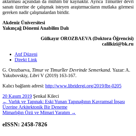
aktarması açısından da mühim bir kaynaktır. Ayrıca Timurîler devri
sanatı üzerine de çalışmak iste­yen araştırmacıların mutlaka görmesi
gereken nadir çalışmalardan biridir.
Akdeniz Üniversitesi
Yakınçağ Dönemi Anabilim Dalı
Gülkayır OROZBAEVA (Doktora Öğrencisi)
calilkizi@bk.ru
Atıf Düzeni
Direkt Link
G. Orozbaeva,
Timur ve Timurîler Devrinde Semer­kand.
Yazar: A.
Yaku­bovskiy,
Libri
V (2019) 163-167.
Kalıcı bağlantı adresi:
http://www.libridergi.org/2019/lbr-0205
20 Kasım 2019
Şenkal Kileci
←
Varlık ve Tapınak: Eski Yunan Tapınağının Kavramsal İnşası
Üzerine Arkitektonik Bir Deneme
Mimarlığın Özü ve Mimari Yaratım
→
eISSN: 2458-7826