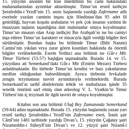
15. yüzyılın anonim bir İran müellifinin bu cami hakkındaki
malumatlarından ayrıntılar aktarılmıştır. Timur’un resmî tarihçisi
Şerafeddin-i Yezdî’nin 15. asrın başlarında yazdığı
Zafername
adlı
eserinde yazılan cami­nin inşası için Hindistan’dan 95 adet fil
getirildiği, hayvan koşulu arabaların ve pek çok insanın yardımı ile
muazzam taşların taşındığına dair malumatlar ortaya koyulmuştur.
Timur’un muasırı olan Arap tarihçisi İbn Arabşah’ın ise bu camiyi
inşa ettiren Timur’un karakteri ve mizacıyla ilgili verdiği bilgiler ileri
sürülmüştür. Bundan başka bu bölümde Timur (Bibi Nanım)
Camisi’nin yıkı­lan veya zarar gören kısımları hakkında da önemli
bilgiler verilmektedir. Ese­rin Yedinci ana bölümü ise
Gûr-ı Mir.
Timur Türbesi
(53-57) başlığını taşımak­tadır. Burada 14. ve 15.
yüzyıllara ait Semerkand’daki Gûr-ı Mir (Emirin Me­zarı) Türbesi
anlatılmaktadır. Bu türbede Timur’un kendisi ve bazı yakınları­nın
medfun olduğundan bahsedilmiştir. Ayrıca türbenin fevkalade
zengin tezyinatının tasviri ayrıntılarıyla verilmektedir. Burada
Semerkand’ın tarihî abidelerinin tetkik ve muhafazası işinde 35
senelik ömrünü sarf etmiş olan arkeolog V. L. Vyatkin’in Timur
Türbesi’nin iç tezyinatı ile ilgili tasviri de or­taya koyulmuştur.
Kitabın son ana bölümü
Uluğ Bey Zamanında Semerkand
(59-64) adını taşımaktadır. Burada 15. yüzyılın başlarında yazan yarı
resmî tarihçi Şerafed­din-i Yezdî’nin
Zafername
eseri, İranlı şair
Câmî’nin 1481 tarihinde yazdığı Divan’ı, 15. yüzyılın Çağatay şairi
Nizameddin-i Süheylî’nin Divan’ı ve 12. yüz­yıl şairi Nizamî-i