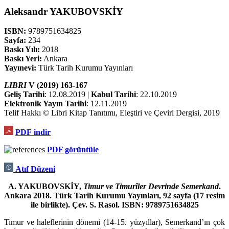
Aleksandr YAKUBOVSKİY
ISBN:
9789751634825
Sayfa:
234
Baskı Yılı:
2018
Baskı Yeri:
Ankara
Yayınevi:
Türk Tarih Kurumu Yayınları
LIBRI
V (2019) 163-167
Geliş Tarihi
: 12.08.2019 |
Kabul Tarihi
: 22.10.2019
Elektronik Yayın Tarihi
: 12.11.2019
Telif Hakkı © Libri Kitap Tanıtımı, Eleştiri ve Çeviri Dergisi, 2019
PDF
indir
PDF görüntüle
Atıf Düzeni
A. YAKUBOVSKİY,
Timur ve Timurîler Devrinde Semer­kand
.
Ankara 2018. Türk Tarih Kurumu Yayınları, 92 sayfa (17 resim
ile birlikte). Çev. S. Rasol. ISBN: 9789751634825
Timur ve haleflerinin dönemi (14-15. yüzyıllar), Semerkand’ın çok