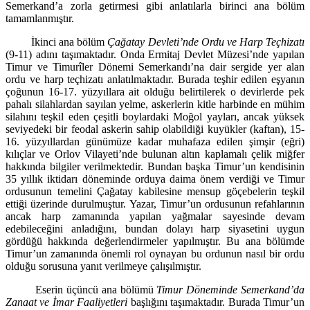
Semerkand’a zorla getirmesi gibi anlatılarla bi­rinci ana bölüm
tamamlanmıştır.
İkinci ana bölüm
Çağatay Devleti’nde Ordu ve Harp Teçhizatı
(9-11) adını taşımaktadır. Onda Ermitaj Devlet Müzesi’nde yapılan
Timur ve Ti­murîler Dönemi Semerkandı’na dair sergide yer alan
ordu ve harp teçhizatı anlatılmaktadır. Burada teşhir edilen eşyanın
çoğunun 16-17. yüzyıllara ait olduğu belirtilerek o devirlerde pek
pahalı silahlardan sayılan yelme, asker­lerin kitle harbinde en mühim
silahını teşkil eden çeşitli boylardaki Moğol yayları, ancak yüksek
seviyedeki bir feodal askerin sahip olabildiği kuyükler (kaftan), 15-
16. yüzyıllardan günümüze kadar muhafaza edilen şimşir (eğri)
kılıçlar ve Orlov Vilayeti’nde bulunan altın kaplamalı çelik miğfer
hakkında bilgiler verilmektedir. Bundan başka Timur’un kendisinin
35 yıllık iktidarı dö­neminde orduya daima önem verdiği ve Timur
ordusunun temelini Çağatay kabilesine mensup göçebelerin teşkil
ettiği üzerinde durulmuştur. Yazar, Ti­mur’un ordusunun refahlarının
ancak harp zamanında yapılan yağmalar sa­yesinde devam
edebileceğini anladığını, bundan dolayı harp siyasetini uygun
gördüğü hakkında değerlendirmeler yapılmıştır. Bu ana bölümde
Timur’un zamanında önemli rol oynayan bu ordunun nasıl bir ordu
olduğu sorusuna yanıt verilmeye çalışılmıştır.
Eserin üçüncü ana bölümü
Timur Döneminde Semerkand’da
Zanaat ve İmar Faaliyetleri
başlığını taşımaktadır. Burada Timur’un