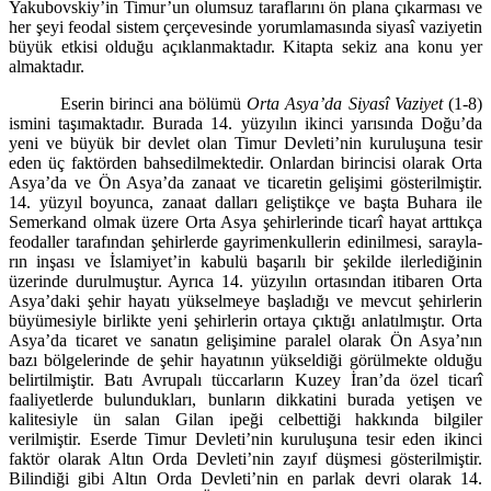
Yakubovskiy’in Timur’un olumsuz taraflarını ön plana çıkarması ve
her şeyi feodal sistem çerçevesinde yorumlamasında siyasî vaziyetin
bü­yük etkisi olduğu açıklanmaktadır. Kitapta sekiz ana konu yer
almaktadır.
Eserin birinci ana bölümü
Orta Asya’da Siyasî Vaziyet
(1-8)
ismini taşı­maktadır. Burada 14. yüzyılın ikinci yarısında Doğu’da
yeni ve büyük bir dev­let olan Timur Devleti’nin kuruluşuna tesir
eden üç faktörden bahsedilmek­tedir. Onlardan birincisi olarak Orta
Asya’da ve Ön Asya’da zanaat ve ticare­tin gelişimi gösterilmiştir.
14. yüzyıl boyunca, zanaat dalları geliştikçe ve başta Buhara ile
Semerkand olmak üzere Orta Asya şehirlerinde ticarî hayat arttıkça
feodaller tarafından şehirlerde gayrimenkullerin edinilmesi, sarayla­
rın inşası ve İslamiyet’in kabulü başarılı bir şekilde ilerlediğinin
üzerinde du­rulmuştur. Ayrıca 14. yüzyılın ortasından itibaren Orta
Asya’daki şehir hayatı yükselmeye başladığı ve mevcut şehirlerin
büyümesiyle birlikte yeni şehirle­rin ortaya çıktığı anlatılmıştır. Orta
Asya’da ticaret ve sanatın gelişimine pa­ralel olarak Ön Asya’nın
bazı bölgelerinde de şehir hayatının yükseldiği görül­mekte olduğu
belirtilmiştir. Batı Avrupalı tüccarların Kuzey İran’da özel ticarî
faaliyetlerde bulundukları, bunların dikkatini burada yetişen ve
kalitesiyle ün salan Gilan ipeği celbettiği hakkında bilgiler
verilmiştir. Eserde Timur Dev­leti’nin kuruluşuna tesir eden ikinci
faktör olarak Altın Orda Devleti’nin zayıf düşmesi gösterilmiştir.
Bilindiği gibi Altın Orda Devleti’nin en parlak devri ola­rak 14.