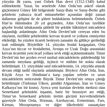
yüzyılın ilk yarısı, yani Özbek Han devri (1312-1340) kabul
edilmekte­dir. Yazar, bu senelerde Altın Orda’nın askerî olarak
güçlenmesi Güney İdil bölgesinde Saray-Batu ve Saray-Berke gibi
şehirlerin yalnızca ticarî münase­betler açısından değil zanaat
dallarının gelişimi ile de şöhret bulduklarını be­lirtmektedir. Özbek
Han’ın ölümünden 20 yıl geçmeden, Altın Orda’nın özel­likle
göçebe feodal tabakasında şiddetli bir şekilde hâkimiyet mücadelesi
başlandığı anlatılmıştır. Altın Orda Devleti’nde cereyan eden bu
olayların, özellikle şehirlerdeki kervan ticareti ve yolların emniyetini
etkilediği, bu yüz­den ticareti besleyen zanaatın da gittikçe gerilediği
izah edilmiştir. Böylelikle 14. yüzyılın feodal kargaşaları, Orta
Asya’nın tüccar ve feodallerini, Avrupa ve Uzak Doğu arasındaki
kervan ticaretini yeni ticarî yollara sevk ettiği açık­lanmaktadır. Timur
Devleti’nin her şeyden evvel sınıfsal mücadelelerin şid­detlendiği bir
zamanda meydana geldiği, üçüncü ve mühim bir nokta olarak
belirtilmiştir. 13. yüzyıldaki sınıf mücadelesinin, 14. yüzyılda artarak
devam ettiği tarihî olaylarla anlatılmıştır. Böylece Altın Orda, İran,
Küçük Asya ve Hindistan’a karşı yapılan seferler ve uzun
mücadelelerin neticesinde Büyük Timur Devleti’nin ortaya çıktığı
belirtilmiştir (Türkistan Ülkesi, şimdiki Afga­nistan, İran ve Güney
Kafkasya’nın bir kısmı). Ayrıca yeni kurulan devletin merkezi olan
Semerkand şehrindeki inşaatın, bariz bir hususiyet arz ettiği,
Timur’un Semerkand şehrinin üretim gücünü kuvvetlendirmek
gayesiyle Al­tın Orda, Horasan, Azerbaycan, Ermenistan, Fars,
Kirman, Mezopotamya ve diğer ülkelerdeki zanaatçıları