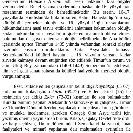
Gencevî’nin
Hamse-i Nizamî
adlı eseri hakkında kısa bilgiler
verilmektedir. Bu el yazma eserlerinden başka bir 16. yüzyıl İran
ressamının resminden de bahsedilmektedir. Bu eserin, 16-17.
yüzyıllarda Hindistan’da hüküm süren Babür Hanedanlığı’nın soy
kütüğünü içermekte olduğu ve 16. yüzyıl Doğu ressamlarının
hükümdarlarını nasıl tasvir ettiklerini anlatması ba­kımından olduğu
kadar hükümdarların hayatlarını gösteren malumatı ihtiva etmesi
bakımından da gayet enteresan olduğu belirtilmektedir. Ana bölüm
içerisinde ayrıca Timur’un 1405 yılında vefatından sonraki olaylar
üzerinde kısaca durulmaktadır. Orta Asya’daki, bilhassa
Semerkand’daki kültürel ha­yatın, ta 15. yüzyılın yarısına kadar
zirvede kalmaya devam ettiğinden söz edilerek Timur’un torunu ve
alim Uluğ Bey zamanındaki (1409-1449) Semer­kand’ın edebiyat,
ilim ve inşaat sanatı sahasında kültürel faaliyetlerin mer­kezi olduğu
vurgulanmıştır.
Eser, istifade edilen çalışmaların belirtildiği
Kaynakça
(65-67),
kullanı­mını kolaylaştıran
Dizin
(69-72) ve Ekler Listesi (75) ile
resimlerin yer aldığı
Ekler
(73-92) kısımları ile son bulmaktadır.
Burada tanıtımı yapılan Aleksandr Yakubovskiy’in çalışması, Timur
ve Timurîler Dönemi üzerine yapılacak olan çalışmalarda görülmesi
ve mutlaka incelenmesi gereken Ortaçağ Orta Asya tarihi için
yazılmış önemli yayınlardan biridir. Kitap, Çağatay Devleti’nde ordu
ve harp teçhizatı, Timur dönemindeki Semerkand’da zanaat, imar
faaliyatleri ve mimarî yapılarına dair malumatları ayrıntıları ile