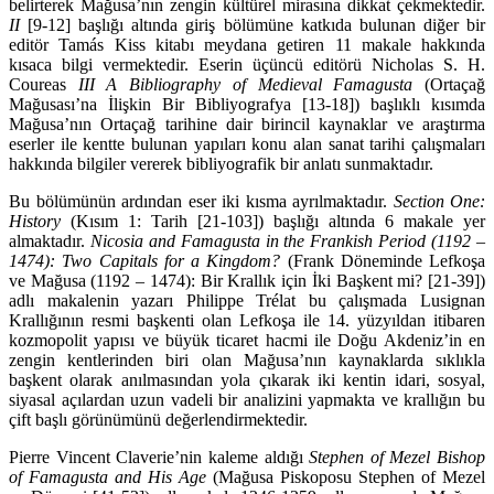
belirterek Mağusa’nın zengin kültürel mirasına dikkat çekmektedir.
II
[9-12] başlığı altında giriş bölümüne katkıda bulunan diğer bir
editör Tamás Kiss kitabı meydana getiren 11 makale hak­kın­da
kısaca bilgi vermektedir. Eserin üçüncü editörü Nicholas S. H.
Coureas
III A Bibliography of Me­di­eval Famagusta
(Ortaçağ
Mağusası’na İlişkin Bir Bibliyografya [13-18]) başlıklı kısımda
Mağusa’nın Ortaçağ tarihine dair birincil kaynaklar ve araştırma
eserler ile kentte bulunan yapı­ları konu alan sanat tarihi çalışmaları
hakkında bilgiler vererek bibliyografik bir anlatı sun­mak­tadır.
Bu bölümünün ardından eser iki kısma ayrılmaktadır.
Section One:
History
(Kısım 1: Tarih [21-103]) başlığı altında 6 makale yer
almaktadır.
Nicosia and Famagusta in the Frankish Period (1192 –
1474): Two Capitals for a Kingdom?
(Frank Döneminde Lefkoşa
ve Mağusa (1192 – 1474): Bir Krallık için İki Başkent mi? [21-39])
adlı makalenin yazarı Philippe Trélat bu çalışmada Lusignan
Krallığının resmi başkenti olan Lefkoşa ile 14. yüzyıldan itibaren
kozmopolit yapısı ve bü­yük ticaret hacmi ile Doğu Akdeniz’in en
zengin kentlerinden biri olan Mağusa’nın kaynaklarda sık­lıkla
başkent olarak anılmasından yola çıkarak iki kentin idari, sosyal,
siyasal açılardan uzun va­de­li bir analizini yapmakta ve krallığın bu
çift başlı görünümünü değerlendirmektedir.
Pierre Vincent Claverie’nin kaleme aldığı
Stephen of Mezel Bishop
of Famagusta and His Age
(Mağusa Piskoposu Stephen of Mezel