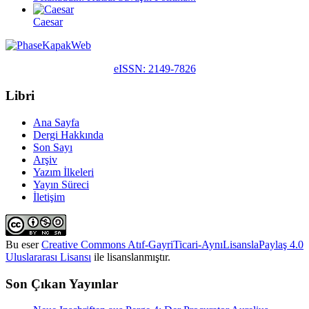
Caesar
eISSN: 2149-7826
Libri
Ana Sayfa
Dergi Hakkında
Son Sayı
Arşiv
Yazım İlkeleri
Yayın Süreci
İletişim
Bu eser
Creative Commons Atıf-GayriTicari-AynıLisanslaPaylaş 4.0
Uluslararası Lisansı
ile lisanslanmıştır.
Son Çıkan Yayınlar