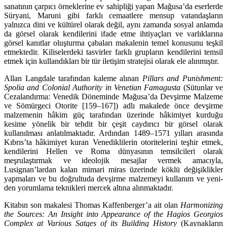
sanatının çarpıcı örneklerine ev sahipliği yapan Mağusa’da eserlerde
Süryani, Maruni gibi farklı cemaatlere men­sup vatandaşların
yalnızca dini ve kültürel olarak değil, aynı zamanda sosyal anlamda
da görsel olarak kendilerini ifade etme ihtiyaçları ve varlıklarına
görsel kanıtlar oluşturma çabaları makale­nin temel konusunu teşkil
etmektedir. Kiliselerdeki tasvirler farklı grupların kendilerini temsil
etmek için kullandıkları bir tür iletişim stratejisi olarak ele alınmıştır.
Allan Langdale tarafından kaleme alınan
Pillars and Punishment:
Spolia and Colonial Authority in Venetian Famagusta
(Sütunlar ve
Cezalandırma: Venedik Döneminde Mağusa’da Devşirme Malzeme
ve Sömürgeci Otorite [159–167]) adlı makalede önce devşirme
malzemenin hâkim güç tarafından üzerinde hâkimiyet kurduğu
kesime yönelik bir tehdit bir çeşit caydırıcı bir görsel ola­rak
kullanılması anlatılmaktadır. Ardından 1489–1571 yılları arasında
Kıbrıs’ta hâkimiyet kuran Venediklilerin otoritelerini teşhir etmek,
kendilerini Hellen ve Roma dünyasının temsilcileri ola­rak
meşrulaştırmak ve ideolojik mesajlar vermek amacıyla,
Lusignan’lardan kalan mimari miras üzerinde köklü değişiklikler
yapmaları ve bu doğrultuda devşirme malzemeyi kullanım ve yeni­
den yorumlama teknikleri mercek altına alınmaktadır.
Kitabın son makalesi Thomas Kaffenberger’a ait olan
Harmonizing
the Sources: An Insight in­to Appearance of the Hagios Georgios
Complex at Various Satges of its Building History
(Kaynak­ların