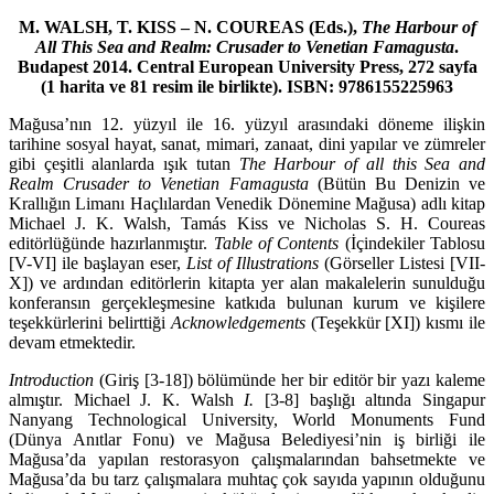
M. WALSH, T. KISS – N. COUREAS (Eds.),
The Harbour of
All This Sea and Realm: Crusader to Venetian Famagusta
.
Budapest 2014. Central European University Press, 272 sayfa
(1 harita ve 81 resim ile birlikte). ISBN: 9786155225963
Mağusa’nın 12. yüzyıl ile 16. yüzyıl arasındaki döneme ilişkin
tarihine sosyal hayat, sanat, mi­mari, zanaat, dini yapılar ve zümreler
gibi çeşitli alanlarda ışık tutan
The Harbour of all this Sea and
Realm Crusader to Venetian Famagusta
(Bütün Bu Denizin ve
Krallığın Limanı Haçlılardan Venedik Dönemine Mağusa) adlı kitap
Michael J. K. Walsh, Tamás Kiss ve Nicholas S. H. Coureas
editörlüğünde hazırlanmıştır.
Table of Contents
(İçindekiler Tablosu
[V-VI] ile başlayan eser,
List of Illustrations
(Görseller Listesi [VII-
X]) ve ardından editörlerin kitapta yer alan makalelerin sunulduğu
konferansın gerçekleşmesine katkıda bulunan kurum ve kişilere
teşekkürlerini belirt­tiği
Acknowledgements
(Teşekkür [XI]) kısmı ile
devam etmektedir.
Introduction
(Giriş [3-18]) bölümünde her bir editör bir yazı kaleme
almıştır. Michael J. K. Walsh
I.
[3-8] başlığı altında Singapur
Nanyang Technological University, World Monuments Fund
(Dünya Anıtlar Fonu) ve Mağusa Belediyesi’nin iş birliği ile
Mağusa’da yapılan restorasyon çalış­ma­larından bahsetmekte ve
Mağusa’da bu tarz çalışmalara muhtaç çok sayıda yapının oldu­ğunu