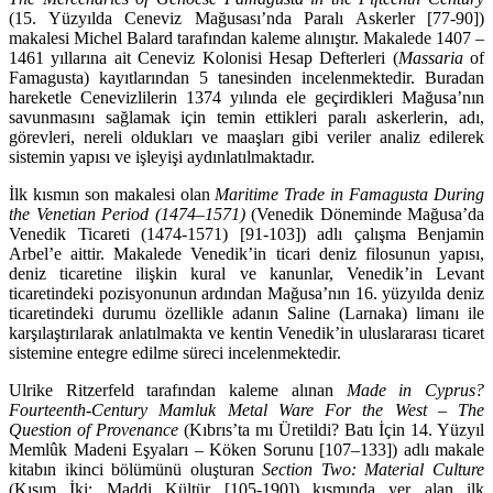
(15. Yüzyılda Ceneviz Mağu­sası’nda Paralı Askerler [77-90])
makalesi Michel Balard tarafından kaleme alınıştır. Maka­lede 1407 –
1461 yıllarına ait Ceneviz Kolonisi Hesap Defterleri (
Massaria
of
Famagusta) kayıtlarından 5 tanesinden incelenmektedir. Buradan
hareketle Cenevizlilerin 1374 yılında ele geçirdikleri Ma­ğusa’nın
savunmasını sağlamak için temin ettikleri paralı askerlerin, adı,
görevleri, nereli oldukları ve maaşları gibi veriler analiz edilerek
sistemin yapısı ve işleyişi aydınlatılmaktadır.
İlk kısmın son makalesi olan
Maritime Trade in Famagusta During
the Venetian Period (1474–1571)
(Venedik Döneminde Mağusa’da
Venedik Ticareti (1474-1571) [91-103]) adlı çalışma Benjamin
Arbel’e aittir. Makalede Venedik’in ticari deniz filosunun yapısı,
deniz ticaretine ilişkin kural ve kanunlar, Venedik’in Levant
ticaretindeki pozisyonunun ardından Mağusa’nın 16. yüzyıl­da deniz
ticaretindeki durumu özellikle adanın Saline (Larnaka) limanı ile
karşılaştırılarak anlatıl­makta ve kentin Venedik’in uluslararası ticaret
sistemine entegre edilme süreci incelenmektedir.
Ulrike Ritzerfeld tarafından kaleme alınan
Made in Cyprus?
Fourteenth-Century Mamluk Me­tal Ware For the West – The
Question of Provenance
(Kıbrıs’ta mı Üretildi? Batı İçin 14. Yüzyıl
Mem­lûk Madeni Eşyaları – Köken Sorunu [107–133]) adlı makale
kitabın ikinci bölümünü oluştu­ran
Section Two: Material Culture
(Kısım İki: Maddi Kültür [105-190]) kısmında yer alan ilk