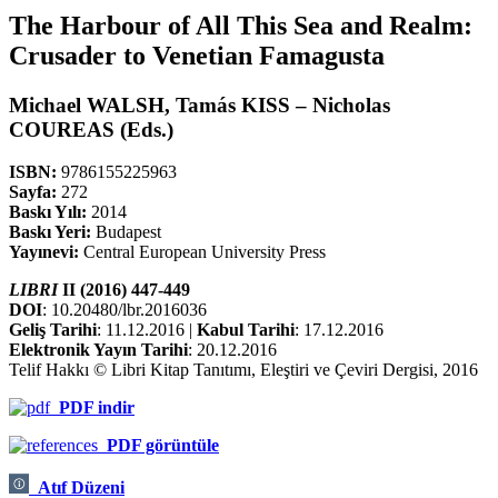
The Harbour of All This Sea and Realm:
Crusader to Venetian Famagusta
Michael WALSH, Tamás KISS – Nicholas
COUREAS (Eds.)
ISBN:
9786155225963
Sayfa:
272
Baskı Yılı:
2014
Baskı Yeri:
Budapest
Yayınevi:
Central European University Press
LIBRI
II (2016) 447-449
DOI
: 10.20480/lbr.2016036
Geliş Tarihi
: 11.12.2016 |
Kabul Tarihi
: 17.12.2016
Elektronik Yayın Tarihi
: 20.12.2016
Telif Hakkı © Libri Kitap Tanıtımı, Eleştiri ve Çeviri Dergisi, 2016
PDF indir
PDF görüntüle
Atıf Düzeni