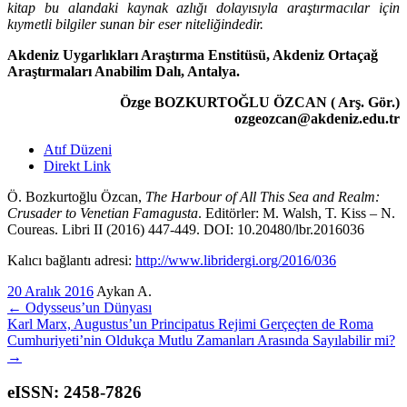
kitap bu alandaki kaynak azlığı dolayısıyla araştır­macılar için
kıymetli bilgiler sunan bir eser niteliğindedir.
Akdeniz Uygarlıkları Araştırma Enstitüsü, Akdeniz Ortaçağ
Araştırmaları Anabilim Dalı, Antalya.
Özge BOZKURTOĞLU ÖZCAN ( Arş. Gör.)
ozgeozcan@akdeniz.edu.tr
Atıf Düzeni
Direkt Link
Ö. Bozkurtoğlu Özcan,
The Harbour of All This Sea and Realm:
Crusader to Venetian Famagusta
. Editörler: M. Walsh, T. Kiss – N.
Coureas. Libri II (2016) 447-449. DOI: 10.20480/lbr.2016036
Kalıcı bağlantı adresi:
http://www.libridergi.org/2016/036
20 Aralık 2016
Aykan A.
←
Odysseus’un Dünyası
Karl Marx, Augustus’un Principatus Rejimi Gerçeçten de Roma
Cumhuriyeti’nin Oldukça Mutlu Zamanları Arasında Sayılabilir mi?
→
eISSN: 2458-7826