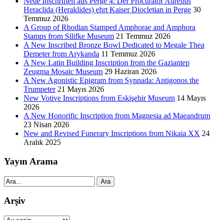
Neue Inschriften aus Perge 4: Der Procurator Aurelius
Heraclida (Heraklides) ehrt Kaiser Diocletian in Perge
30
Temmuz 2026
A Group of Rhodian Stamped Amphorae and Amphora
Stamps from Silifke Museum
21 Temmuz 2026
A New Inscribed Bronze Bowl Dedicated to Megale Thea
Demeter from Arykanda
11 Temmuz 2026
A New Latin Building Inscription from the Gaziantep
Zeugma Mosaic Museum
29 Haziran 2026
A New Agonistic Epigram from Synnada: Antigonos the
Trumpeter
21 Mayıs 2026
New Votive Inscriptions from Eskişehir Museum
14 Mayıs
2026
A New Honorific Inscription from Magnesia ad Maeandrum
23 Nisan 2026
New and Revised Funerary Inscriptions from Nikaia XX
24
Aralık 2025
Yayın Arama
Ara
Arşiv
Arşiv