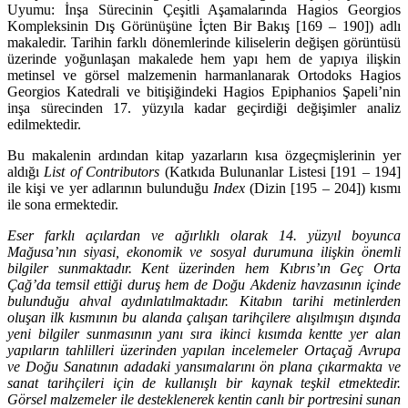
Uyumu: İnşa Sürecinin Çeşitli Aşamalarında Hagios Georgios
Kompleksinin Dış Görünüşüne İçten Bir Bakış [169 – 190]) adlı
makaledir. Tarihin farklı dönemlerinde kiliselerin değişen görün­tüsü
üzerinde yoğunlaşan makalede hem yapı hem de yapıya ilişkin
metinsel ve görsel malzeme­nin harmanlanarak Ortodoks Hagios
Georgios Katedrali ve bitişiğindeki Hagios Epiphanios Şapeli’nin
inşa sürecinden 17. yüzyıla kadar geçirdiği değişimler analiz
edilmektedir.
Bu makalenin ardından kitap yazarların kısa özgeçmişlerinin yer
aldığı
List of Contributors
(Kat­kıda Bulunanlar Listesi [191 – 194]
ile kişi ve yer adlarının bulunduğu
Index
(Dizin [195 – 204]) kısmı
ile sona ermektedir.
Eser farklı açılardan ve ağırlıklı olarak 14. yüzyıl boyunca
Mağusa’nın siyasi, ekonomik ve sosyal durumuna ilişkin önemli
bilgiler sunmaktadır. Kent üzerinden hem Kıbrıs’ın Geç Orta
Çağ’da temsil ettiği duruş hem de Doğu Akdeniz havzasının içinde
bulunduğu ahval aydınlatıl­maktadır. Kitabın tarihi metinlerden
oluşan ilk kısmının bu alanda çalışan tarihçilere alışılmışın dışında
yeni bilgiler sunmasının yanı sıra ikinci kısımda kentte yer alan
yapıların tahlilleri üzerin­den yapılan incelemeler Ortaçağ Avrupa
ve Doğu Sanatının adadaki yansımalarını ön plana çıkar­makta ve
sanat tarihçileri için de kullanışlı bir kaynak teşkil etmektedir.
Görsel malzemeler ile des­teklenerek kentin canlı bir portresini sunan