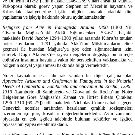
ve Dönemi [41-52]) adlı makale 1246-1259 yılları arasında Mağusa
Piskoposu olarak görev yapan Stephen of Mezel’in hayatına ve
Kıbrıs’taki faaliyetlerine ilişkin bilgiler sunarak adadaki dini
yapılanma ve işleyiş hakkında okuru aydınlatmaktadır.
Refugees from Acre in Famagusta Around 1300
(1300 Yılı
Civarında Mağusa’daki Akkâ Sığınmacıları [53–67] başlıklı
makalede David Jacoby 1294–1300 yılları arasında Kıbrıs’ta tutulan
noter kayıtlarında 1291 yılında Akkâ’nın Müslümanların eline
geçmesi ile buradan Mağusa’ya göç eden sığınmacıların izini
sürerek Doğu Akdeniz’de siyasi dengelerin değiştiği bir süreçte
coğrafya insanının hayatına yakın bir perspektiften yaklaşmakta ve
bölgenin sosyal yapılanması hakkında bilgi vermektedir.
Noter kaynakları esas alınarak yapılan bir diğer çalışma olan
Apprentice Artisans and Crafts­men in Famagusta in the Notarial
Deeds of Lamberto di Sambuceto and Giovanni da Rocha, 1296–
1310
(Lamberto di Sambuceto ve Giovanni da Rocha’nın Noter
Belgelerine Göre Mağu­sa’da Za­naat ve Hırfet Erbabı Çırakları
1296–1310 [69–75]) adlı makalede Nicholas Coureas bah­si geçen
Cenevizli noterler tarafından hazırlanan çıraklık sözleşmeleri
üzerinden işe giriş ko­şulları değer­lendirmektedir. Aynı zamanda
piyasada en çok işgücü talebinde bulunan sektörler ve işgü­cü
piyasasının yapısı ele alınmaktadır.
The Mercenaries of Genoese Famagusta in the Fifteenth Century