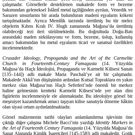
çalışmadır. Gör­sellerle desteklenen makalede form ve bezeme
bakımından geleneksel İslâmî metal işçiliğinden ayrılan, Venedik ve
Sarazen unsurlarını bir arada bulunduran madeni eşyaların kökeni
tartışıl­mak­tadır. Ayrıca Memlûk tarzında üretilmiş bu tür melez
objelerin Kıbrıs Kralı IV. Hugh zamanın­da Mağusa’da üretilmiş
olabileceği tezi ileri sürülmektedir. Bu doğrultuda Doğu-Batı
arasındaki maden sirkülasyonu ve form, bezeme, üslup, kullanılış
amacı bakımından bu metal eşyaların tica­ri ve sanatsal özellikleri
incelenmektedir.
Crusader Ideology, Propoganda and the Art of the Carmelite
Church in Fourteenth-Century Famagusta
(14. Yüzyılda
Mağusa’da Haçlı İdeolojisi, Propaganda ve Karmelit Kilisesi Sanatı
[135–144]) adlı makale Maria Paschali’ye ait bir çalışmadır.
Makalede Akkâ’nın düşüşünün ardından Kutsal Topraklara en yakın
merkez olan Mağusa’nın Haçlı Seferleri’nde önemli bir merkez
haline gelmesinin kentteki Karmelit Kilisesi’nde yer alan dini
figürlerin incelenmesiyle ele alınmaktadır. Bu ideolojiye görsel bir
meşruiyet kazandırmak amacı taşıyan kilise sanatıyla döneme hâkim
olan siyasi ortam aydınlatılmaktadır.
Görsel malzemenin tarihi olayları anlamlandırma işlevinin öne
çıktığı diğer çalışma Michele Bacci’nin yazdığı
Identity Markers in
the Art of Fourteenth Century Famagusta
(14. Yüzyılda Ma­ğusa’da
Sanat Alanında Kimlik İşaretçileri [145-158]) adlı makaledir. Gotik