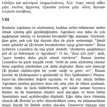
ἐνδόξου καὶ φιλοτίμου πλημμελοῦντος. Ἀλλ᾽ ἔοικε ταὐτῷ πάθει
μήτε ἐκεῖνος ἄρ­χοντος ἐξουσίαν γνῶναι μήτε οὗτος ἄγνοιαν
ἐνεγκεῖν συνήθους.
VIII
Bunların yapılması ve söylenmesi, kraldan nefret edilmesine ne­den
olmak içinmiş gibi gözüktüğünden, Agesilaos onu daha da çok
aşağıla­mak istemiş ve kendisini
kreodaitēs
’liğe ata­mıştır. Söylen­di­
ğine göre, pek çok kişi duysun diye de şöyle seslenmişti: “
Şimdi
onlar gitsinler de
(
2
)
benim kreo­dai­tesime saygı göster­sinler
”. Buna
içerleyen Lysand­ros da ona şöyle söyledi: “
dostlarını aşağıla­mayı
pek de iyi bilirmişsin ey Agesilaos
”. O ise, “
Zeus
için öyle
”, dedi,
“
şayet benden daha güçlü olmak ister­lerse
”. Bunun üzerine
Lysandros da şöyle kar­şılık verdi: “
belki de sana söylenmiş olanlar
bana yapılmış olanlardan çok daha doğrudur. Bana seni üzmeyip
(
3
)
faydalı olabileceğim bir yerde vazife ve görev ver
”. Bunun
üzerine de Hellespontos’a gönderildi ve Pers Spithridates’i Pharna­
bazos’un ülkesinden değerli eşyalarla ve iki yüz at­lıyla birlikte
Agesilaos tarafına geçmeye ikna etti; ama yine de öf­kesi azalmadı,
tersine, daha da fazla hiddetlenerek, geri kalan zamanı boyunca
iktidarı bu iki hanedanın elinden nasıl alacağını ve bunu bütün
Spartalılara nasıl açabileceğini düşündü. Eğer daha önce ölme­miş
olsaydı (
4
) Boiotia’ya sefer düzenledikten sonra, bu anlaşmazlık­tan
dolayı büyük bir ihtilale neden olacaktı. Onursever mizaçta olan