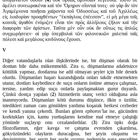
ἀμέλει συνεω­ρα­κέναι καὶ τὸν Ὅμηρον οἴονταί τινες· οὐ γὰρ ἂν τὸν
Ἀγαμέμνονα ποιῆσαι χαίροντα τοῦ Ὀδυσσέως καὶ τοῦ Ἀχιλλέως
εἰς λοιδορίαν προαχθέντων “ἐκπάγλοις ἐπέεσσιν”, εἰ μὴ μέγα τοῖς
κοινοῖς ἀγαθὸν ἐνόμιζεν εἶναι τὸν πρὸς ἀλλήλους ζῆλον καὶ τὴν
διαφορὰν τῶν ἀρίστων. Ταῦτα μὲν οὖν οὐκ ἂν οὕτως τις ἁπλῶς
συγχωρήσειεν· αἱ γὰρ ὑπερβολαὶ τῶν φιλονει­κιῶν χαλεπαὶ ταῖς
πόλεσι καὶ μεγάλους κινδύνους ἔχουσι.
V
Diğer vatandaşlarla olan ilişkilerinde ise, bir düşman olarak bir
dosttan bile daha mükemmeldi. Zira o, düşmanlarına ada­letsizce
kötülük yapmaz, dostlarına ise adil olmayan şeyler için bile des­tek
olurdu. Düşmanları başarı kazandığında on­ları takdir etme­mekten
utanır, dostları kaybedince de suçu onların üstüne atmaya çalışmaz,
tersine, yardım edip suçu onlarla paylaşmaktan gurur duyardı.
Çünkü dostça yapılan (
2
) hizmetlerin utanç verici oldu­ğuna asla
inanmıyordu. Düşmanları kötü duruma düşünce, ilkin o üzülür,
istedikleri zaman canı gönülden yardıma koşarak herkesi cezbeder
ve kendi yanına çekerdi. Bunları gören
epho­ros’
lar ise, gücün­den
korktukları için, kamu yurttaşlarını kendine mal etmeye çalıştığı
yönünde suçlayıp onu cezalandırdılar. (
3
) Zira tıpkı doğa
filozoflarının, eğer kavga ve çatışma evren­den çıkarı­lırsa,
gökyüzündeki olayların duraca­ğına, her şeyin oluşumu ve
deviniminin, her şeyin her şeyle uyumu nedeniyle sona ereceğine