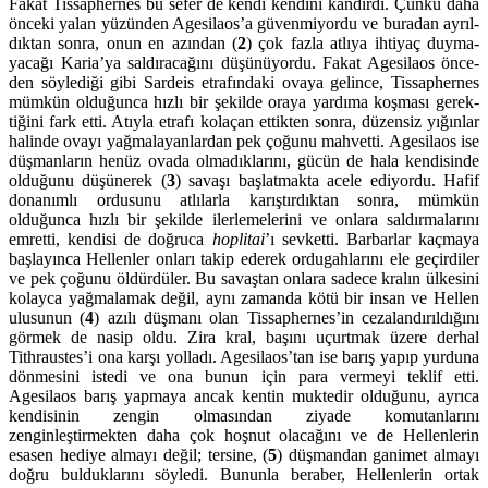
Fakat Tissaphernes bu sefer de kendi kendini kandırdı. Çünkü daha
önceki yalan yüzünden Agesilaos’a güvenmiyordu ve buradan ayrıl­
dıktan sonra, onun en azından (
2
) çok fazla atlıya ihtiyaç duyma­
yacağı Ka­ria’ya saldıracağını düşünüyordu. Fakat Agesilaos önce­
den söylediği gibi Sardeis etrafındaki ovaya gelince, Tissapher­nes
mümkün oldu­ğunca hızlı bir şekilde oraya yardıma koşması gerek­
tiğini fark etti. Atıyla etrafı kolaçan ettikten sonra, düzensiz yığın­lar
halinde ovayı yağmala­yanlar­dan pek çoğunu mahvetti. Agesi­laos ise
düşmanların henüz ovada olmadıklarını, gücün de hala kendi­sinde
olduğunu düşü­nerek (
3
) savaşı başlat­makta acele ediyordu. Ha­fif
donanımlı ordu­sunu atlılarla karıştır­dıktan sonra, müm­kün
olduğunca hızlı bir şekilde ilerlemelerini ve onlara saldırmalarını
emretti, kendisi de doğruca
hoplitai
’ı sevketti. Barbarlar kaç­maya
başlayınca Hellenler onları takip ederek ordugahlarını ele geçirdiler
ve pek çoğunu öldürdüler. Bu savaştan onlara sadece kralın ülkesini
kolayca yağmalamak değil, aynı zamanda kötü bir insan ve Hellen
ulusunun (
4
) azılı düş­manı olan Tis­sap­hernes’in cezalandırıldığını
görmek de nasip oldu. Zira kral, başını uçurtmak üzere derhal
Tithraustes’i ona karşı yolladı. Agesi­laos’tan ise barış yapıp yurduna
dönmesini istedi ve ona bunun için para ver­meyi teklif etti.
Agesilaos barış yapmaya ancak kentin muktedir olduğunu, ayrıca
kendisi­nin zengin olmasından ziyade ko­mutanla­rını
zenginleştirmekten daha çok hoşnut olacağını ve de Hel­len­lerin
esasen hediye almayı değil; tersine, (
5
) düşmandan ganimet almayı
doğru bulduklarını söyledi. Bununla beraber, Hellen­lerin ortak