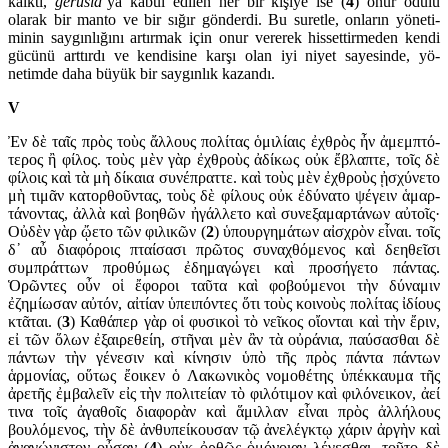
kalktı,
geru­sia
’ya kabul edilen her bir kişiye ise (
4
) onur ödülü
olarak bir manto ve bir sığır gön­derdi. Bu suretle, onların yöneti­
minin say­gınlığını artırmak için onur vererek hissettirmeden kendi
gücünü arttırdı ve kendisine karşı olan iyi niyet sayesinde, yö­
netimde daha bü­yük bir saygınlık kazandı.
V
Ἐν δὲ ταῖς πρὸς τοὺς ἄλλους πολίτας ὁμιλίαις ἐχθρὸς ἦν ἀμεμ­πτό­
τερος ἢ φίλος. τοὺς μὲν γὰρ ἐχθροὺς ἀδίκως οὐκ ἔβλαπτε, τοῖς δὲ
φί­λοις καὶ τὰ μὴ δίκαια συνέπραττε. καὶ τοὺς μὲν ἐχθροὺς ᾐσχύνετο
μὴ τιμᾶν κατορθοῦντας, τοὺς δὲ φίλους οὐκ ἐδύνατο ψέγειν ἁμαρ­
τά­νοντας, ἀλλὰ καὶ βοηθῶν ἠγάλλετο καὶ συνεξαμαρτάνων αὐτοῖς·
Οὐδὲν γὰρ ᾤετο τῶν φιλικῶν (
2
) ὑπουργημάτων αἰσχρὸν εἶναι. τοῖς
δ᾽ αὖ διαφόροις πταί­σασι πρῶτος συναχθόμενος καὶ δεηθεῖσι
συμπράτ­των προθύμως ἐ­δημ­α­γώγει καὶ προσήγετο πάντας.
Ὁρῶντες οὖν οἱ ἔφοροι ταῦτα καὶ φο­βούμενοι τὴν δύναμιν
ἐζημίωσαν αὐτόν, αἰτίαν ὑπειπόντες ὅτι τοὺς κοινοὺς πολίτας ἰδίους
κτᾶται. (
3
) Καθάπερ γὰρ οἱ φυσικοὶ τὸ νεῖκος οἴονται καὶ τὴν ἔριν,
εἰ τῶν ὅλων ἐξαιρεθείη, στῆναι μὲν ἂν τὰ οὐράνια, παύσασθαι δὲ
πάντων τὴν γένεσιν καὶ κίνησιν ὑπὸ τῆς πρὸς πάντα πάντων
ἁρμονίας, οὕτως ἔοικεν ὁ Λακωνικὸς νομοθέτης ὑπέκκαυμα τῆς
ἀρετῆς ἐμβαλεῖν εἰς τὴν πολιτείαν τὸ φιλότιμον καὶ φιλόνεικον, ἀεί
τινα τοῖς ἀγαθοῖς διαφορὰν καὶ ἅμιλλαν εἶναι πρὸς ἀλλήλους
βουλόμενος, τὴν δὲ ἀνθ­υπεί­κουσαν τῷ ἀνελέγκτῳ χάριν ἀργὴν καὶ
ἀναγώ­νιστον οὖσαν (
4
) οὐκ ὀρθῶς ὁμόνοιαν λέγεσ­θαι. τοῦτο δὲ