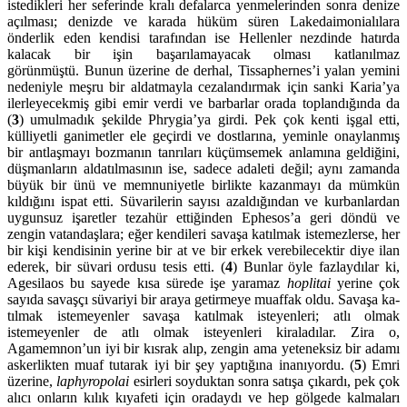
istedikleri her seferinde kralı de­falarca yenmelerin­den sonra denize
açılması; denizde ve karada hüküm süren Lakedai­monialılara
önderlik eden kendisi tarafından ise Hellenler nezdinde hatırda
kalacak bir işin başarıla­maya­cak olması katlanıl­maz
görünmüştü. Bunun üzerine de derhal, Tissaphernes’i yalan yemini
nedeniyle meşru bir aldatmayla cezalan­dırmak için sanki Karia’ya
ilerleyecekmiş gibi emir verdi ve barbarlar orada toplan­dı­ğında da
(
3
) umul­ma­dık şekilde Phrygia’ya girdi. Pek çok kenti işgal etti,
külliyetli ganimetler ele geçirdi ve dostlarına, ye­minle onay­lanmış
bir antlaşmayı bozmanın tanrıları küçümse­mek anla­mına geldi­ğini,
düşmanların aldatılmasının ise, sadece adaleti değil; aynı zamanda
büyük bir ünü ve mem­nu­niyetle bir­likte kazanmayı da mümkün
kıldığını ispat etti. Süvarilerin sayısı azaldı­ğından ve kur­banlardan
uygunsuz işaretler tezahür etti­ğin­den Ephesos’a geri döndü ve
zengin vatandaşlara; eğer kendileri savaşa katılmak is­temezlerse, her
bir kişi kendisinin yerine bir at ve bir erkek vere­bilecektir diye ilan
ederek, bir süvari ordusu tesis etti. (
4
) Bun­lar öyle fazlaydılar ki,
Age­silaos bu sayede kısa sürede işe ya­ramaz
hoplitai
yerine çok
sayıda savaşçı süvariyi bir araya getirmeye muaffak oldu. Savaşa ka­
tılmak iste­meyenler savaşa katılmak isteyen­leri; atlı olmak
istemeyen­ler de atlı olmak iste­yenleri kiraladılar. Zira o,
Agamemnon’un iyi bir kısrak alıp, zengin ama yeteneksiz bir adamı
askerlikten muaf tutarak iyi bir şey yaptığına inanıyordu. (
5
) Emri
üzerine,
laphy­ropo­lai
esirleri soyduktan sonra satışa çıkardı, pek çok
alıcı onla­rın kılık kıyafeti için oradaydı ve hep gölgede kalmaları