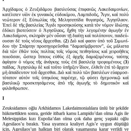
Ἀρχίδαμος ὁ Ζευξιδάμου βασιλεύσας ἐπιφανῶς Λακεδα­ι­μονίων,
κατ­έ­λιπεν υἱὸν ἐκ γυναικὸς εὐδοκίμου, Λαμπιδοῦς, Ἆγιν, καὶ πολὺ
νεώτερον ἐξ Εὐπωλίας τῆς Μελησιππίδα θυγατρός, Ἀγησί­λαον.
Ἐπεὶ δὲ τῆς βασι­λείας Ἄγιδι προση­κούσης κατὰ τὸν νόμον ἰδιώτης
ἐδόκει βιοτεύσειν ὁ Ἀγησί­λαος, ἤχθη τὴν λεγομένην ἀγωγὴν ἐν
Λακεδαίμονι, σκληρὰν μὲν οὖσαν τῇ διαίτῃ καὶ πολύ­πονον, παιδεύ­
ουσαν δὲ τοὺς νέους ἄρχεσθαι. (
2
) Διὸ καί φασιν ὑπὸ τοῦ Σιμωνί­
δου τὴν Σπάρτην προσηγορεῦσθαι “δαμα­σίμ­βροτον”, ὡς μάλιστα
διὰ τῶν ἐθῶν τοὺς πολίτας τοῖς νόμοις πειθηνίους καὶ χειροήθεις
ποιοῦσαν, ὥσπερ ἵππους εὐθὺς ἐξ ἀρχῆς δαμαζομένους. ταύτης
ἀφίησιν ὁ νόμος τῆς ἀνάγκης τοὺς ἐπὶ βασιλείᾳ τρεφο­μένους (
3
)
παῖδας. Ἀγησιλάῳ δὲ καὶ τοῦτο ὑπῆρξεν ἴδιον, ἐλθεῖν ἐπὶ τὸ ἄρχειν
μὴ ἀπαίδευτον τοῦ ἄρχεσθαι. Διὸ καὶ πολὺ τῶν βασιλέων εὐαρμοσ­
τό­τατον αὑτὸν τοῖς ὑπηκόοις παρέσχε, τῷ φύσει ἡγεμονικῷ καὶ
βασι­λικῷ προσ­κτη­σάμενος ἀπὸ τῆς ἀγωγῆς τὸ δημο­τικὸν καὶ
φιλάνθρωπον.
I
Zeuksidamos oğlu Arkhidamos Lakedaimonialılara ünlü bir şekilde
hükmettikten sonra, geride itibarlı karısı Lampi­do’dan olma Agis ile
Melesippidas kızı Eupolia’dan olma çok daha genç yaştaki oğlu
Agesi­laos’u bıraktı. Yasa uyarınca kraliyet Agis’e uygun düştüğü
için, Agesilaos’un halktan biri olarak yaşamasına karar verildi ve