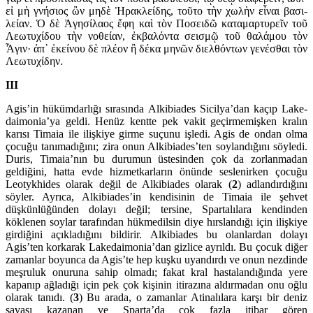
εἰ μὴ γνήσιος ὢν μηδὲ Ἡρακλείδης, τοῦτο τὴν χωλὴν εἶναι βασι­
λείαν. Ὁ δὲ Ἀγησίλαος ἔφη καὶ τὸν Ποσειδῶ καταμαρτυρεῖν τοῦ
Λεω­τυχί­δου τὴν νοθείαν, ἐκβα­λόντα σεισμῷ τοῦ θαλάμου τὸν
Ἆγιν· ἀπ᾽ ἐκεί­νου δὲ πλέον ἢ δέκα μηνῶν διελθόντων γενέσθαι τὸν
Λεωτυχίδην.
III
Agis’in hükümdarlığı sırasında Alkibiades Sicilya’dan kaçıp La­ke­
dai­monia’ya geldi. Henüz kentte pek vakit geçir­memiş­ken kralın
karısı Timaia ile ilişkiye girme suçunu işledi. Agis de ondan olma
ço­cuğu tanımadığını; zira onun Alkibiades’ten soylandığını söyledi.
Duris, Timaia’nın bu durumun üste­sinden çok da zor­lan­madan
geldiğini, hatta evde hizmetkar­ların önünde seslenirken çocuğu
Leotykhides olarak değil de Alkibiades olarak (
2
) adlandır­dığını
söyler. Ayrıca, Alkibia­des’in kendisinin de Timaia ile şehvet
düşkünlüğünden dolayı değil; tersine, Spartalılara ken­dinden
köklenen soylar tarafından hükmedilsin diye hırslandığı için ilişkiye
girdiğini açıkladı­ğını bildirir. Alkibiades bu olanlardan dolayı
Agis’ten korkarak Lakedaimonia’dan gizlice ayrıldı. Bu çocuk diğer
zamanlar boyunca da Agis’te hep kuşku uyandırdı ve onun nezdinde
meşruluk onuruna sahip olmadı; fakat kral hasta­landı­ğında yere
kapanıp ağladığı için pek çok kişinin itirazına aldırmadan onu oğlu
olarak tanıdı. (
3
) Bu arada, o zamanlar Atinalılara karşı bir deniz
savaşı kazanan ve Sparta’da çok fazla itibar gören