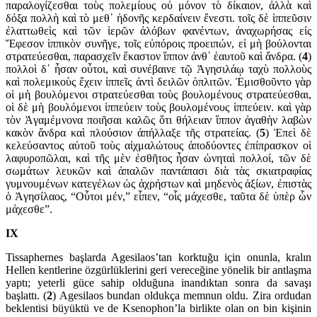
παραλογίζεσθαι τοὺς πολεμίους οὐ μόνον τὸ δίκαιον, ἀλλὰ καὶ
δόξα πολλὴ καὶ τὸ μεθ᾽ ἡδονῆς κερδαίνειν ἔνεστι. τοῖς δὲ ἱππεῦσιν
ἐλαττωθεὶς καὶ τῶν ἱερῶν ἀλόβων φανέντων, ἀναχωρήσας εἰς
Ἔφεσον ἱππικὸν συνῆγε, τοῖς εὐπόροις προειπών, εἰ μὴ βού­λονται
στρατεύ­εσθαι, παρασχεῖν ἕκαστον ἵππον ἀνθ᾽ ἑαυτοῦ καὶ ἄνδρα. (
4
)
πολλοὶ δ᾽ ἦσαν οὗτοι, καὶ συνέβαινε τῷ Ἀγησιλάῳ ταχὺ πολλοὺς
καὶ πολεμικοὺς ἔχειν ἱππεῖς ἀντὶ δειλῶν ὁπλιτῶν. Ἐμισ­θοῦντο γὰρ
οἱ μὴ βουλόμενοι στρατεύεσθαι τοὺς βουλομένους στρα­τεύεσθαι,
οἱ δὲ μὴ βουλόμενοι ἱππεύειν τοὺς βουλομένους ἱππεύειν. καὶ γὰρ
τὸν Ἀγαμέμ­νονα ποιῆσαι καλῶς ὅτι θήλειαν ἵππον ἀγαθὴν λαβὼν
κακὸν ἄνδρα καὶ πλούσιον ἀπήλλαξε τῆς στρατείας. (
5
) Ἐπεὶ δὲ
κελεύσαντος αὐτοῦ τοὺς αἰχμαλώτους ἀποδύοντες ἐπί­πρασκον οἱ
λαφυροπῶλαι, καὶ τῆς μὲν ἐσθῆτος ἦσαν ὠνηταὶ πολλοί, τῶν δὲ
σωμάτων λευκῶν καὶ ἁπαλῶν παντά­πασι διὰ τὰς σκιατραφίας
γυμνουμένων κατεγέλων ὡς ἀχρήστων καὶ μηδενὸς ἀξίων, ἐπιστὰς
ὁ Ἀγησίλαος, “Οὗτοι μέν,” εἶπεν, “οἷς μάχεσθε, ταῦτα δὲ ὑπὲρ ὧν
μάχεσθε”.
IX
Tissaphernes başlarda Agesilaos’tan korktuğu için onunla, kralın
Hellen kentlerine özgürlüklerini geri vereceğine yönelik bir ant­laşma
yaptı; yeterli güce sahip olduğuna inandıktan sonra da sa­vaşı
başlattı. (
2
) Agesilaos bundan oldukça memnun oldu. Zira ordudan
beklentisi büyüktü ve de Kse­nophon’la birlikte olan on bin kişinin