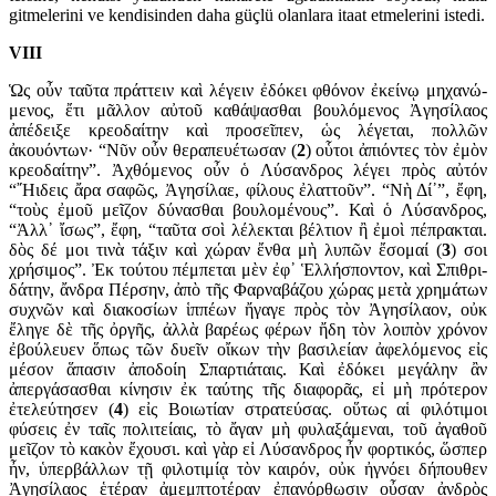
gitmelerini ve kendisinden daha güçlü olanlara itaat etmelerini istedi.
VIII
Ὡς οὖν ταῦτα πράττειν καὶ λέγειν ἐδόκει φθόνον ἐκείνῳ μηχανώ­
μενος, ἔτι μᾶλλον αὐτοῦ καθάψασθαι βουλόμενος Ἀγησίλαος
ἀπέδει­ξε κρεοδαί­την καὶ προσεῖπεν, ὡς λέγεται, πολλῶν
ἀκουόντων· “Νῦν οὖν θεραπευ­έτωσαν (
2
) οὗτοι ἀπιόντες τὸν ἐμὸν
κρεο­δαίτην”. Ἀχθό­μενος οὖν ὁ Λύσανδρος λέγει πρὸς αὐτόν
“῎Ηιδεις ἄρα σαφῶς, Ἀγησίλαε, φίλους ἐλαττοῦν”. “Νὴ Δί᾽”, ἔφη,
“τοὺς ἐμοῦ μεῖζον δύνασθαι βουλο­μένους”. Καὶ ὁ Λύσανδρος,
“Ἀλλ᾽ ἴσως”, ἔφη, “ταῦτα σοὶ λέλεκται βέλτιον ἢ ἐμοὶ πέπρακται.
δὸς δέ μοι τινὰ τάξιν καὶ χώραν ἔνθα μὴ λυπῶν ἔσομαί (
3
) σοι
χρήσιμος”. Ἐκ τούτου πέμπεται μὲν ἐφ᾽ Ἑλλήσποντον, καὶ Σπιθρι­
δάτην, ἄνδρα Πέρσην, ἀπὸ τῆς Φαρναβάζου χώρας μετὰ χρημάτων
συχνῶν καὶ διακοσίων ἱππέων ἤγαγε πρὸς τὸν Ἀγησίλαον, οὐκ
ἔληγε δὲ τῆς ὀργῆς, ἀλλὰ βαρέως φέρων ἤδη τὸν λοιπὸν χρόνον
ἐβούλευεν ὅπως τῶν δυεῖν οἴκων τὴν βασιλείαν ἀφελόμενος εἰς
μέσον ἅπασιν ἀποδοίη Σπαρτιάταις. Καὶ ἐδόκει μεγάλην ἂν
ἀπεργάσασθαι κίνησιν ἐκ ταύτης τῆς διαφορᾶς, εἰ μὴ πρότερον
ἐτελεύτησεν (
4
) εἰς Βοιωτίαν στρατεύσας. οὕτως αἱ φιλότιμοι
φύσεις ἐν ταῖς πολιτείαις, τὸ ἄγαν μὴ φυλαξάμεναι, τοῦ ἀγαθοῦ
μεῖζον τὸ κακὸν ἔχουσι. καὶ γὰρ εἰ Λύσανδρος ἦν φορτικός, ὥσπερ
ἦν, ὑπερβάλλων τῇ φιλοτιμίᾳ τὸν καιρόν, οὐκ ἠγνόει δήπουθεν
Ἀγησίλαος ἑτέραν ἀμεμπτοτέραν ἐπαν­όρθωσιν οὖσαν ἀνδρὸς