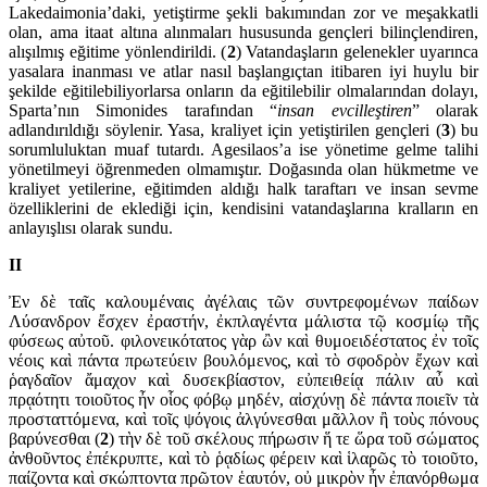
Lakedaimo­nia’daki, ye­tiş­tirme şekli bakımından zor ve meşak­katli
olan, ama itaat altına alınmaları hususunda gençleri bilinçlendi­ren,
alışılmış eğitime yönlendirildi. (
2
) Vatandaşla­rın ge­lenek­ler uyarınca
yasalara inanması ve at­lar nasıl başlangıçtan itiba­ren iyi huylu bir
şekilde eğitilebi­liyor­larsa onların da eğitilebilir olmala­rından dolayı,
Sparta’nın Simonides tara­fından “
insan evcil­leş­tiren
” ola­rak
adlandırıldığı söylenir. Yasa, kraliyet için ye­tiş­tirilen gençleri (
3
) bu
sorumlu­luktan muaf tutardı. Agesilaos’a ise yönetime gelme talihi
yönetilmeyi öğrenmeden olmamıştır. Doğasında olan hükmetme ve
kraliyet yetilerine, eğitimden aldığı halk taraftarı ve insan sevme
özelliklerini de eklediği için, kendisini vatan­daşlarına kralların en
anlayışlısı olarak sundu.
II
Ἐν δὲ ταῖς καλουμέναις ἀγέλαις τῶν συντρεφομένων παί­δων
Λύσαν­δρον ἔσχεν ἐραστήν, ἐκπλαγέντα μάλιστα τῷ κοσμίῳ τῆς
φύσεως αὐ­τοῦ. φιλο­νει­κότατος γὰρ ὢν καὶ θυ­μο­ειδέσ­τατος ἐν τοῖς
νέοις καὶ πάν­τα πρω­τεύειν βουλόμενος, καὶ τὸ σφοδρὸν ἔχων καὶ
ῥαγδαῖον ἄμα­χον καὶ δυσεκ­βίαστον, εὐπειθείᾳ πάλιν αὖ καὶ
πρᾳότητι τοι­οῦ­τος ἦν οἷος φό­βῳ μηδέν, αἰσχύνῃ δὲ πάντα ποιεῖν τὰ
προσταττό­με­να, καὶ τοῖς ψό­γοις ἀλγύνεσθαι μᾶλλον ἢ τοὺς πόνους
βαρύνεσθαι (
2
) τὴν δὲ τοῦ σκέ­λους πήρωσιν ἥ τε ὥρα τοῦ σώματος
ἀνθοῦντος ἐπ­έκρυπ­τε, καὶ τὸ ῥᾳδίως φέρειν καὶ ἱλαρῶς τὸ τοιοῦτο,
παίζοντα καὶ σκώπτοντα πρῶτον ἑαυτόν, οὐ μικρὸν ἦν ἐπαν­όρθωμα