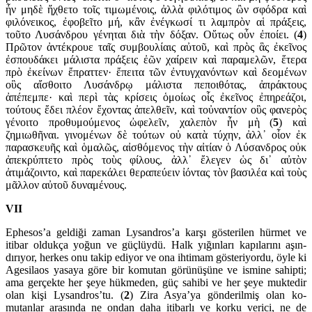
ἦν μηδὲ ἤχθετο τοῖς τιμωμένοις, ἀλλὰ φιλότιμος ὢν σφόδρα καὶ
φιλόνεικος, ἐφοβεῖτο μή, κἂν ἐνέγκωσί τι λαμπρὸν αἱ πράξεις,
τοῦτο Λυσάνδρου γένηται διὰ τὴν δόξαν. Οὕτως οὖν ἐποίει. (
4
)
Πρῶτον ἀντέκρουε ταῖς συμ­βουλίαις αὐτοῦ, καὶ πρὸς ἃς ἐκεῖνος
ἐσπουδάκει μάλιστα πράξεις ἐῶν χαίρειν καὶ παραμελῶν, ἕτερα
πρὸ ἐκείνων ἔπραττεν· ἔπειτα τῶν ἐντυγχανόντων καὶ δεομένων
οὓς αἴσθοιτο Λυσάνδρῳ μάλιστα πε­ποιθότας, ἀπράκτους
ἀπέπεμπε· καὶ περὶ τὰς κρίσεις ὁμοίως οἷς ἐκεῖνος ἐπηρεάζοι,
τούτους ἔδει πλέον ἔχοντας ἀπελθεῖν, καὶ τοὐναντίον οὓς φανερὸς
γένοιτο προθυμού­μενος ὠφελεῖν, χαλεπὸν ἦν μὴ (
5
) καὶ
ζημιωθῆναι. γινομένων δὲ τούτων οὐ κατὰ τύχην, ἀλλ᾽ οἷον ἐκ
παρασκευῆς καὶ ὁμαλῶς, αἰσθόμενος τὴν αἰτίαν ὁ Λύσανδρος οὐκ
ἀπεκρύπτετο πρὸς τοὺς φίλους, ἀλλ᾽ ἔλεγεν ὡς δι᾽ αὐτὸν
ἀτιμάζοιντο, καὶ παρεκάλει θερα­πεύειν ἰόντας τὸν βασιλέα καὶ τοὺς
μᾶλλον αὐτοῦ δυναμένους.
VII
Ephesos’a geldiği zaman Lysandros’a karşı gösterilen hür­met ve
itibar oldukça yoğun ve güçlüydü. Halk yığınları kapıla­rını aşın­
dırıyor, her­kes onu takip ediyor ve ona ihtimam gösteriyordu, öyle ki
Agesilaos yasaya göre bir komutan görü­nü­şüne ve ismine sa­hipti;
ama gerçekte her şeye hükme­den, güç sahibi ve her şeye muktedir
olan kişi Lysand­ros’tu. (
2
) Zira Asya’ya gönderilmiş olan ko­
mutanlar arasında ne ondan daha itibarlı ve korku verici, ne de