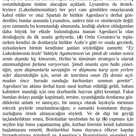
sorum­lu­luğunu üstüne alacağını açık­ladı. Lysandros da destek­
leyince (Lake­daimonia­lılar) her şeyi canı gönülden onayla­yarak
kabul ettiler ve otuz Spartalı ile bir­lik­te Agesilaos’u derhal gön­
derdiler, bunlar ara­sında Lysandros, sadece ünü ve otoritesiyle değil;
aynı za­manda bu komutan­lığı alma­sında, krallığı alırken olduğundan
daha büyük bir etkide bu­lunduğuna inanan Agesilaos’la olan
dostluğuyla da ilk sırada geliyordu. (
4
) Ordu Ge­rais­tos’ta topla­
nırken kendisi de dostlarıyla birlikte Aulis’e gitti ve orada geceledi,
uyku­dayken birinin kendisine şunları söyledi­ğini zan­netti: “
Ey
Lakedai­monia kralı! Vak­tiyle Aga­mem­non’un
şimdi de ondan sonra
senin dı­şında hiç kimse­nin, Hel­las
’ın tümünün strate­gos’u olarak
atan­madığı­nın farkına varıyor­sun. Şimdi onunla aynı halkı yönet­
tiğin, aynı düşmanlarla sa­vaştığın ve düşmana karşı aynı yerlere
sefer düzenlediğin için, senin de tanrılara onun
(
5
)
denize açıl­
madan önce burada sunduğu kurbanları sunman gere­kir
”.
Agesilaos’un aklına derhal kızın nasıl kurban edildiği geldi, babası
kahinlere inandığı için onu (kurbanlık hayvan gibi) kes­mişti. Fakat
bun­dan dolayı paniğe kapılmadı, ter­sine, uyandığında dostlarına gör­
düklerini anlattı ve tanrı­çayı, bir tanrıça olarak layıkıyla memnun
edecek şeylerle onurlandıracağını; o zamanki ko­mutanın duygu­
suzlu­ğunu örnek almayacağını söyledi. Ve de dişi bir geyiği
taçlandır­dık­tan sonra, Boio­tialılar tarafın­dan bu işi (
6
) yapması için
seçilen kişi bunu yapamazmış gibi, kurban törenini kendi kahininin
başlatmasını emretti.
Boiōtar­khai
bunu duyunca öfkeye kapılıp
hizmetkarla­rını gönder­di ve Agesilaos’a Boio­tialıların ananeleri ve