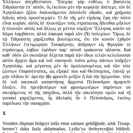
Ἑλλήνων ἀπεχθέσ­τατον. Ἔπεμψε γὰρ εὐθέως ὁ βασιλεὺς
Τιθραύστην ἐπ᾽ αὐτόν, ὃς ἐκείνου μὲν τὴν κεφαλὴν ἀπέτεμε, τὸν δὲ
Ἀγησίλαον ἠξίου διαλυσάμενον ἀποπλεῖν οἴκαδε, καὶ χρήματα
διδοὺς αὐτῷ προσ­έπεμψεν. Ὁ δὲ τῆς μὲν εἰρήνης ἔφη τὴν πόλιν
εἶναι κυρίαν, αὐτὸς δὲ πλουτίζων τοὺς στρατιώτας ἥδεσθαι μᾶλλον
ἢ πλουτῶν αὐτός καὶ ἄλλως γε μέντοι νομίζειν Ἕλληνας καλὸν οὐ
δῶρα λαμβάνειν, ἀλλὰ λάφυρα παρὰ τῶν (
5
) πολεμίων. Ὅμως δὲ
τῷ Τιθραύσ­τῃ χαρίζ­εσθαι βουλόμενος, ὅτι τὸν κοινὸν ἐχθρὸν
Ἑλλήνων ἐτετιμώρητο Τισαφέρνην, ἀπήγαγεν εἰς Φρυγίαν τὸ
στράτευμα, λαβὼν ἐφόδιον παρ᾽ αὐτοῦ τριάκοντα τάλαντα. Καὶ
καθ᾽ ὁδὸν ὢν σκυτάλην δέχεται παρὰ τῶν οἴκοι τελῶν κελεύουσαν
αὐτὸν ἄρχειν ἅμα καὶ τοῦ ναυτικοῦ. τοῦτο μόνῳ πάντων ὑπῆρξεν
Ἀγησιλάῳ. καὶ μέγιστος μὲν ἦν ὁμο­λογουμένως καὶ τῶν τότε
ζώντων ἐπιφανέστατος, ὡς εἴρηκέ που καὶ Θεόπομπος, ἑαυτῷ γε
μὴν ἐδίδου δι᾽ ἀρετὴν (
6
) φρονεῖν μεῖζον ἢ διὰ τὴν ἡγεμονίαν. τότε
δὲ τοῦ ναυτικοῦ καταστήσας ἄρχοντα Πείσανδρον ἁμαρτεῖν
ἔδοξεν, ὅτι πρεσ­βυτέρων καὶ φρονι­μω­τέρων παρόντων οὐ
σκεψάμενος τὸ τῆς πατ­ρίδος, ἀλλὰ τὴν οἰκειό­τητα τιμῶν καὶ τῇ
γυναικὶ χαριζόμενος, ἧς ἀδελ­φὸς ἦν ὁ Πείσαν­δρος, ἐκείνῳ
παρέδωκε τὴν ναυαρχίαν.
X
Yeniden düşman bölgeyi istila etme zamanı geldiğinde, artık Tissap­
hernes’i daha fazla aldatmadan, Lydia’ya ilerleyeceğini bil­dirdi.