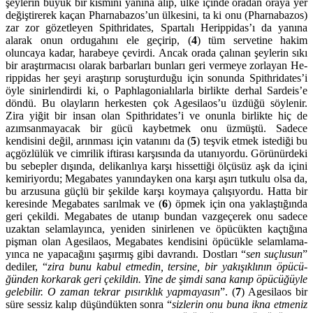
şeylerin bü­yük bir kısmını yanına alıp, ülke içinde oradan oraya yer
değişti­rerek kaçan Phar­nabazos’un ülkesini, ta ki onu (Pharnabazos)
zar zor gözetleyen Spithridates, Spartalı Herippidas’ı da yanına
alarak onun orduga­hını ele geçirip, (
4
) tüm servetine hakim
oluncaya kadar, hara­beye çevirdi. Ancak orada çalınan şeylerin sıkı
bir araş­tırmacısı ola­rak barbarları bunları geri ver­meye zorlayan He­
rippidas her şeyi araştırıp soruşturduğu için sonunda Spithridates’i
öyle sinirlen­dirdi ki, o Paph­la­go­nialılarla birlikte derhal Sardeis’e
döndü. Bu olayların herkes­ten çok Agesi­laos’u üzdüğü söylenir.
Zira yiğit bir insan olan Spithri­dates’i ve onunla birlikte hiç de
azımsanmayacak bir gücü kaybet­mek onu üzmüştü. Sadece
kendisini değil, arınması için vatanını da (
5
) teşvik etmek istediği bu
açgözlülük ve cimrilik iftirası karşı­sında da utanıyordu. Görünürdeki
bu sebepler dışında, delikanlıya karşı hissettiği ölçüsüz aşk da içini
kemiri­yordu; Mega­bates yanın­day­ken ona karşı aşırı tutkulu olsa da,
bu arzu­suna güçlü bir şe­kilde karşı koymaya çalışıyordu. Hatta bir
kere­sinde Mega­bates sarıl­mak ve (
6
) öpmek için ona yaklaştı­ğında
geri çekildi. Mega­bates de utanıp bundan vazgeçerek onu sadece
uzaktan se­lamla­yınca, yeniden sinirlenen ve öpücükten kaç­tığına
pişman olan Agesilaos, Megabates kendisini öpücükle selam­lama­
yınca ne yapa­cağını şaşır­mış gibi davrandı. Dostları “
sen suçlusun
”
dedi­ler, “
zira bunu kabul etmedin, tersine, bir yakışıklının öpü­cü­
ğünden kor­karak geri çekildin. Yine de şimdi sana kanıp öpü­cüğüyle
gelebilir. O zaman tekrar pısırıklık yapmaya­sın
”. (
7
) Agesilaos bir
süre sessiz kalıp düşündükten sonra “
siz­lerin onu buna ikna etmeniz