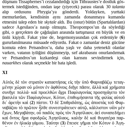
düşmanı Tissaphernes’i ceza­landırdığı için Tithraus­tes’e dostluk gös­
termek istediğinden, ondan iaşe (yiyecek) parası olarak 30
talanta
alıp ordusunu Phrygia’ya gönderdi. Yolday­ken, yurt­taki
memurlardan, kendisinin aynı zamanda do­nanmaya kumanda
etmesini talep eden bir
skytale
aldı. Bu (onur) bütün (Spartalılar­dan)
sadece Agesilaos’a nasip olmuştu. Theo­pompos’un da söylediği
gibi, o gerçekten de çağdaş­ları ara­sında tartışmasız en büyük ve en
ünlü kişiydi. Fakat yine de, hegemon­yasından çok erdemiyle (
6
)
gururlanılmasına mü­saade edi­yordu. Fakat o zamanlar deniz gücüne
komuta eden Peisan­dros’u, daha yaşlı ve daha yetenekli olan­lar
varken, vatanın iyiliğini düşünme­yip, sırf akrabasını onur­lan­dırmak
ve Peisan­dros’un kızkardeşi olan karısını sevindirmek için,
nauarkhes
ola­rak seçmekle bir hata işledi.
XI
Αὐτὸς δὲ τὸν στρατὸν καταστήσας εἰς τὴν ὑπὸ Φαρναβάζῳ τεταγ­
μένην χώραν οὐ μόνον ἐν ἀφθόνοις διῆγε πᾶσιν, ἀλλὰ καὶ χρή­ματα
συν­ῆγε πολλά· καὶ προελθὼν ἄχρι Παφλαγονίας προσ­ηγάγετο τὸν
βασιλέα τῶν Παφ­λα­γόνων, Κότυν, ἐπιθυμήσαντα τῆς φιλίας αὐτοῦ
δι᾽ ἀρετὴν καὶ (
2
) πίστιν. Ὁ δὲ Σπιθριδάτης, ὡς ἀποστὰς τοῦ Φαρ­
ναβάζου τὸ πρῶτον ἦλθε συνεστράτευεν αὐτῷ, κάλλιστον υἱὸν μὲν
ἔχων, Μεγα­βά­την, οὗ παι­δὸς πρὸς τὸν Ἀγησίλαον, ἀεὶ συν­απ­εδή­μει
καὶ ὄντος ἤρα σφοδρῶς Ἀγησί­λα­ος, καλὴν δὲ καὶ θυγα­τέ­ρα παρ­
θένον ἐν ἡλικίᾳ γάμου. Ταύτην (
3
) ἔπεισε γῆμαι τὸν Κότυν ὁ Ἀγη­