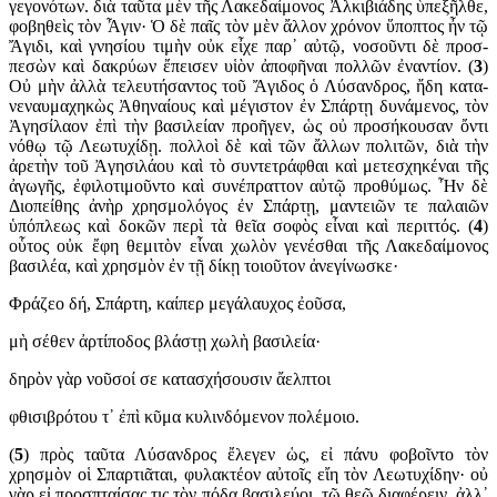
γεγονότων. διὰ ταῦτα μὲν τῆς Λακε­δαί­μονος Ἀλκιβιάδης ὑπεξ­ῆλθε,
φοβηθεὶς τὸν Ἆγιν· Ὁ δὲ παῖς τὸν μὲν ἄλλον χρόνον ὕπ­οπτος ἦν τῷ
Ἄγιδι, καὶ γνησίου τιμὴν οὐκ εἶχε παρ᾽ αὐτῷ, νοσοῦν­τι δὲ προσ­
πεσὼν καὶ δακρύων ἔπεισεν υἱὸν ἀπο­φῆναι πολ­λῶν ἐν­αντίον. (
3
)
Οὐ μὴν ἀλλὰ τελευτήσαντος τοῦ Ἄγιδος ὁ Λύσανδ­ρος, ἤδη κατα­
νεναυμαχηκὼς Ἀθηναίους καὶ μέγιστον ἐν Σπάρτῃ δυνά­μενος, τὸν
Ἀγησίλαον ἐπὶ τὴν βασιλείαν προῆγεν, ὡς οὐ προσ­ήκου­σαν ὄντι
νόθῳ τῷ Λεωτυχίδῃ. πολλοὶ δὲ καὶ τῶν ἄλλων πολιτῶν, διὰ τὴν
ἀρετὴν τοῦ Ἀγησιλάου καὶ τὸ συντετράφθαι καὶ μετεσχη­κέναι τῆς
ἀγωγῆς, ἐφιλο­τιμοῦντο καὶ συνέπραττον αὐτῷ προθύμως. Ἦν δὲ
Διοπείθης ἀνὴρ χρησ­μολόγος ἐν Σπάρτῃ, μαντειῶν τε παλαι­ῶν
ὑπόπλεως καὶ δοκῶν περὶ τὰ θεῖα σοφὸς εἶναι καὶ περιττός. (
4
)
οὗτος οὐκ ἔφη θεμιτὸν εἶναι χωλὸν γενέσθαι τῆς Λακεδαίμονος
βασιλέα, καὶ χρησμὸν ἐν τῇ δίκῃ τοιοῦτον ἀνεγίνωσκε·
Φράζεο δή, Σπάρτη, καίπερ μεγάλαυχος ἐοῦσα,
μὴ σέθεν ἀρτίποδος βλάστῃ χωλὴ βασιλεία·
δηρὸν γὰρ νοῦσοί σε κατασχήσουσιν ἄελπτοι
φθισιβρότου τ᾽ ἐπὶ κῦμα κυλινδόμενον πολέμοιο.
(
5
) πρὸς ταῦτα Λύσανδρος ἔλεγεν ὡς, εἰ πάνυ φοβοῖντο τὸν
χρησμὸν οἱ Σπαρτιᾶται, φυλακτέον αὐτοῖς εἴη τὸν Λεωτυχίδην· οὐ
γὰρ εἰ προσ­πταίσας τις τὸν πόδα βασιλεύοι, τῷ θεῷ διαφέρειν, ἀλλ᾽