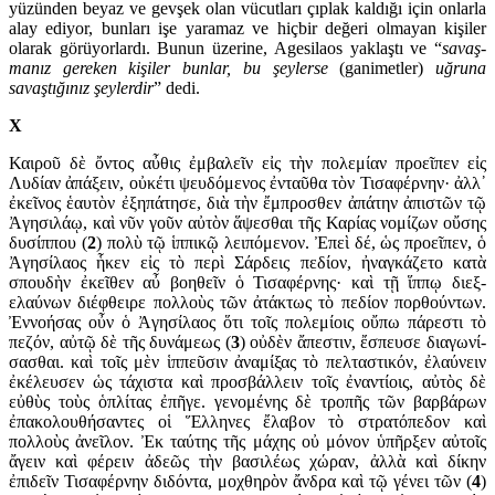
yüzünden beyaz ve gevşek olan vücutları çıplak kaldığı için onlarla
alay ediyor, bunları işe yaramaz ve hiçbir değeri olmayan kişiler
olarak görüyorlardı. Bunun üzerine, Agesilaos yaklaştı ve “
savaş­
manız gereken kişiler bunlar, bu şey­lerse
(ganimetler)
uğruna
savaştığınız şeylerdir
” dedi.
X
Καιροῦ δὲ ὄντος αὖθις ἐμβαλεῖν εἰς τὴν πολεμίαν προεῖπεν εἰς
Λυδίαν ἀπάξειν, οὐκέτι ψευδόμενος ἐνταῦθα τὸν Τισαφέρνην· ἀλλ᾽
ἐκεῖνος ἑαυτὸν ἐξηπάτησε, διὰ τὴν ἔμπροσθεν ἀπάτην ἀπιστῶν τῷ
Ἀγησιλάῳ, καὶ νῦν γοῦν αὐτὸν ἅψεσθαι τῆς Καρίας νομίζων οὔσης
δυσίππου (
2
) πολὺ τῷ ἱπ­πικῷ λειπόμενον. Ἐπεὶ δέ, ὡς προεῖπεν, ὁ
Ἀγησίλαος ἧκεν εἰς τὸ περὶ Σάρδεις πεδίον, ἠναγκάζετο κατὰ
σπουδὴν ἐκεῖθεν αὖ βοηθεῖν ὁ Τισαφέρ­νης· καὶ τῇ ἵππῳ διεξ­
ελαύνων διέφθειρε πολλοὺς τῶν ἀτάκτως τὸ πεδίον πορθούντων.
Ἐν­νο­ήσας οὖν ὁ Ἀγησίλαος ὅτι τοῖς πολεμίοις οὔπω πάρ­εστι τὸ
πεζόν, αὐτῷ δὲ τῆς δυνάμεως (
3
) οὐδὲν ἄπεστιν, ἔσπευσε δια­γωνί­
σασθαι. καὶ τοῖς μὲν ἱππεῦσιν ἀναμίξας τὸ πελταστικόν, ἐλαύνειν
ἐκέ­λευ­σεν ὡς τάχιστα καὶ προσβάλλειν τοῖς ἐναντίοις, αὐτὸς δὲ
εὐθὺς τοὺς ὁπλίτας ἐπῆγε. γενομένης δὲ τροπῆς τῶν βαρβάρων
ἐπακο­λου­θήσαντες οἱ Ἕλληνες ἔλαβον τὸ στρατόπεδον καὶ
πολλοὺς ἀνεῖλον. Ἐκ ταύτης τῆς μάχης οὐ μόνον ὑπῆρξεν αὐτοῖς
ἄγειν καὶ φέρειν ἀδεῶς τὴν βασιλέως χώραν, ἀλλὰ καὶ δίκην
ἐπιδεῖν Τισαφέρνην διδόντα, μοχθηρὸν ἄνδρα καὶ τῷ γένει τῶν (
4
)