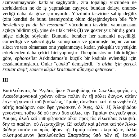
azımsan­maya­cak katkılar sağlıyordu, zira topallığı yüzünden ne
zorluk­lardan ne de iş yapmaktan cayıyor, bundan dolayı onurse­
verliği daha da göze çarpıyordu. Yüzü­nün tasvirine sahip değiliz
(zira kendisi de bunu istemiyordu; ölüm döşeğindey­ken bile “
bir
hey­kel­tıraş ya da bir ressamın
” vücudunun tasvirini yapmamasını
açıkça bildirmişti), yine de ufak tefek (
3
) ve gösterişsiz bir dış görü­
nüşte olduğu söylenir. Bu­nunla bera­ber her za­manki neşeliliği,
cömertliği ve şakacılığıyla ko­nuşmada ve görünüşte hiçbir zaman
sıkıcı ve ters ol­maması onu yaşlanıncaya kadar, yakışıklı ve yetiş­kin
er­keklerden daha çekici biri yapmıştır. Theophras­tos’un bildir­di­ğine
göre,
ephoros
’lar Arkhidamos’u küçük bir ka­dınla evlendiği için
cezalandırmışlardı. Onlar “
çünkü
” de­mişlerdi, “
o bizim için gerçek
krallar değil; sadece küçük kralcıklar dünyaya getirecek
”.
III
Βασιλεύοντος δὲ Ἄγιδος ἧκεν Ἀλκιβιάδης ἐκ Σικελίας φυγὰς εἰς
Λακε­δαί­μονα·καὶ χρόνον οὔπω πολὺν ἐν τῇ πόλει διάγων, αἰτίαν
ἔσχε τῇ γυναικὶ τοῦ βασιλέως, Τιμαίᾳ, συνεῖναι. καὶ τὸ γεννηθὲν ἐξ
αὐτῆς παι­δάριον οὐκ ἔφη γινώσκειν ὁ Ἆγις, ἀλλ᾽ ἐξ Ἀλκιβιάδου
γεγονέναι. τοῦτο δὲ οὐ πάνυ δυσκόλως τὴν Τιμαίαν ἐνεγκεῖν φησι
Δοῦρις, ἀλλὰ καὶ ψιθυ­ρίζουσαν οἴκοι πρὸς τὰς εἱλωτίδας Ἀλκιβιά­
δην τὸ παιδίον, οὐ Λεωτυ­χίδην, (
2
) καλεῖν καὶ μέντοι καὶ τὸν Ἀλκι­
βιάδην αὐτὸν οὐ πρὸς ὕβριν τῇ Τιμαίᾳ φάναι πλησιάζειν, ἀλλὰ
φιλοτιμούμενον βασιλεύ­εσθαι Σπαρ­τιάτας ὑπὸ τῶν ἐξ ἑαυτοῦ