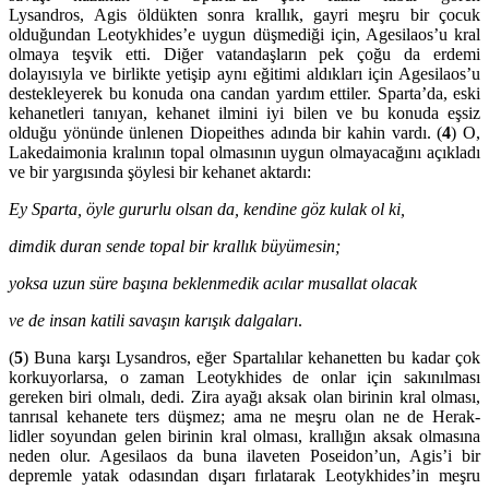
Lysandros, Agis öldükten sonra krallık, gayri meşru bir çocuk
olduğundan Leotykhi­des’e uygun düşmediği için, Age­silaos’u kral
olmaya teşvik etti. Diğer vatandaşların pek çoğu da erdemi
dolayısıyla ve birlikte yetişip aynı eğitimi aldıkları için Agesilaos’u
destekleyerek bu konuda ona candan yardım ettiler. Sparta’da, eski
kehanetleri tanıyan, kehanet ilmini iyi bilen ve bu konuda eşsiz
olduğu yönünde ünlenen Diopeithes adında bir kahin vardı. (
4
) O,
Lakedaimonia kralının topal olmasının uygun olmaya­cağını açıkladı
ve bir yargısında şöylesi bir kehanet aktardı:
Ey Sparta
, öyle gururlu olsan da, kendine göz kulak ol ki,
dimdik duran sende topal bir krallık büyümesin;
yoksa uzun süre başına beklenmedik acılar musallat olacak
ve de insan katili savaşın karı­şık dalgaları
.
(
5
) Buna karşı Lysandros, eğer Spartalılar keha­netten bu kadar çok
korkuyorlarsa, o zaman Leotykhides de onlar için sakınılması
gereken biri olmalı, dedi. Zira ayağı aksak olan biri­nin kral olması,
tanrısal kehanete ters düşmez; ama ne meşru olan ne de Herak­
lidler soyundan gelen birinin kral olması, krallı­ğın aksak olmasına
neden olur. Agesilaos da buna ilaveten Posei­don’un, Agis’i bir
depremle yatak oda­sından dışarı fırlatarak Leo­ty­khi­des’in meşru