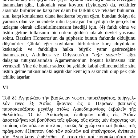
inanmaları gibi, Lako­nialı yasa koyucu (Lykurgos) da, yetkinler
arasında birbirlerine karşı her daim bir farklılık ve rekabet bu­lunma­
sını, karşı konulamaz olana itaatkarca boyun eğen, bundan dolayı da
yararsız olan ve mücadele ruhu taşımayan bir iyili­ğin de gerçek bir
uzlaşma olarak adlandırılma­masını istediği için, (
4
) farklı olma ve
üstün gel­me tutkusunu bir erdem güdüsü olarak devlet yasasına
soktu. Bazıları Homeros’un da şüphe­siz bunun farkında olduğunu
düşünürler. Çünkü eğer soy­luların birbirlerine karşı duydukları
kıskançlık ve farklılığın halka büyük yarar getireceğine
inanmasaydı, Akhilleus ve Odysseus’un “
ağır sözlerle”
ağız
dalaşına tu­tuş­malarından Aga­mem­non’un hoşnut kalmasına izin
vermezdi. Yine de bunlar sa­dece bu şekilde kabul edilmemelidir; zira
üstün gelme tutkusun­daki aşırılıklar kent için sakıncalı olup pek çok
tehlike taşırlar.
VI
Τοῦ δὲ Ἀγησιλάου τὴν βασιλείαν νεωστὶ παρ­ειληφότος, ἀπ­ήγ­γελ­
λόν τινες ἐξ Ἀσίας ἥκοντες ὡς ὁ Περσῶν βασιλεὺς
παρασκευάζοιτο μεγάλῳ στό­λῳ Λα­κε­δαιμονίους ἐκβαλεῖν τῆς
θαλάσσης. Ὁ δὲ Λύ­σαν­δρος ἐπιθυ­μῶν αὖθις εἰς Ἀσίαν
ἀποσταλῆναι καὶ βοηθῆσαι τοῖς φίλοις, οὓς αὐτὸς μὲν ἄρχοντας καὶ
κυρίους τῶν πόλεων ἀπ­έλιπε, κακῶς δὲ χρώμενοι καὶ βιαίως τοῖς
πράγ­μα­σιν ἐξέπιπτον ὑπὸ τῶν πολι­τῶν καὶ ἀπέθνησκον, ἀνέπεισε
τὸν Ἀγησίλαον ἐπιθέσθαι τῇ στρατείᾳ καὶ προπολεμῆσαι τῆς