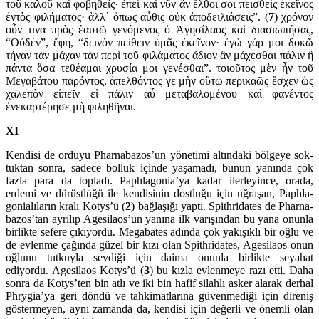
τοῦ καλοῦ καὶ φοβη­θείς· ἐπεὶ καὶ νῦν ἂν ἔλθοι σοι πεισθεὶς ἐκεῖνος
ἐντὸς φιλή­ματος· ἀλλ᾽ ὅπως αὖθις οὐκ ἀποδειλιάσεις”. (
7
) χρόνον
οὖν τινα πρὸς ἑαυτῷ γενόμενος ὁ Ἀγησίλαος καὶ διασιω­πήσας,
“Οὐδέν”, ἔφη, “δεινὸν πείθειν ὑμᾶς ἐκεῖνον· ἐγὼ γάρ μοι δοκῶ
τήναν τὰν μάχαν τὰν περὶ τοῦ φιλάματος ἅδιον ἂν μάχεσθαι πάλιν ἢ
πάντα ὅσα τεθέαμαι χρυσία μοι γενέσ­θαι”. τοιοῦτος μὲν ἦν τοῦ
Μεγαβά­του παρόν­τος, ἀπελθόντος γε μὴν οὕτω περικαῶς ἔσχεν ὡς
χαλεπὸν εἰπεῖν εἰ πάλιν αὖ μετα­βαλομένου καὶ φανέντος
ἐνεκαρτέρησε μὴ φιληθῆναι.
XI
Kendisi de orduyu Pharnabazos’un yönetimi altındaki bölgeye sok­
tuk­tan sonra, sadece bolluk içinde yaşamadı, bunun yanında çok
fazla para da topladı. Paphlago­nia’ya kadar ilerleyince, orada,
erdemi ve dürüstlüğü ile kendisinin dost­luğu için uğraşan, Paph­la­
gonialıların kralı Kotys’ü (
2
) bağlaşığı yaptı. Spithridates de Phar­na­
ba­zos’tan ayrılıp Age­silaos’un yanına ilk varışın­dan bu yana onunla
birlikte sefere çıkıyordu. Megabates adında çok yakışıklı bir oğlu ve
de evlenme çağında güzel bir kızı olan Spithridates, Agesilaos onun
oğlunu tutkuyla sevdiği için daima onunla birlikte seyahat
ediyordu. Ages­i­la­os Kotys’ü (
3
) bu kızla evlenmeye razı etti. Daha
sonra da Kotys’ten bin atlı ve iki bin hafif silahlı asker alarak derhal
Phrygia’ya geri döndü ve tahkimatlarına güven­mediği için direniş
göster­meyen, aynı zamanda da, kendisi için değerli ve önemli olan