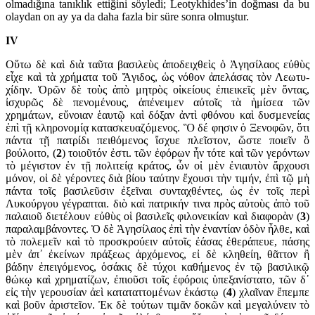
olmadığına tanıklık ettiğini söyledi; Leotykhi­des’in doğması da bu
olaydan on ay ya da daha fazla bir süre sonra olmuştur.
IV
Οὕτω δὲ καὶ διὰ ταῦτα βασιλεὺς ἀποδειχθεὶς ὁ Ἀγησίλαος εὐθὺς
εἶχε καὶ τὰ χρήματα τοῦ Ἄγιδος, ὡς νόθον ἀπελάσας τὸν Λεωτυ­
χίδην. Ὁρῶν δὲ τοὺς ἀπὸ μητρὸς οἰκείους ἐπιεικεῖς μὲν ὄντας,
ἰσχυρῶς δὲ πενομένους, ἀπένειμεν αὐτοῖς τὰ ἡμίσεα τῶν
χρημάτων, εὔνοιαν ἑαυτῷ καὶ δόξαν ἀντὶ φθόνου καὶ δυσμενείας
ἐπὶ τῇ κληρο­νομίᾳ κατασκευαζόμενος. Ὃ δέ φησιν ὁ Ξενοφῶν, ὅτι
πάντα τῇ πατρίδι πειθόμενος ἴσχυε πλεῖστον, ὥστε ποιεῖν ὃ
βούλοιτο, (
2
) τοιοῦ­τόν ἐστι. τῶν ἐφόρων ἦν τότε καὶ τῶν γερόντων
τὸ μέγιστον ἐν τῇ πολιτείᾳ κράτος, ὧν οἱ μὲν ἐνιαυτὸν ἄρχουσι
μόνον, οἱ δὲ γέρον­τες διὰ βίου ταύτην ἔχουσι τὴν τιμήν, ἐπὶ τῷ μὴ
πάντα τοῖς βασιλεῦ­σιν ἐξεῖναι συνταχθέντες, ὡς ἐν τοῖς περὶ
Λυκούργου γέ­γραπται. διὸ καὶ πατρικήν τινα πρὸς αὐτοὺς ἀπὸ τοῦ
παλαιοῦ διετέλουν εὐθὺς οἱ βασιλεῖς φιλονεικίαν καὶ διαφορὰν (
3
)
παραλαμ­βάνοντες. Ὁ δὲ Ἀγησίλαος ἐπὶ τὴν ἐναντίαν ὁδὸν ἦλθε, καὶ
τὸ πολεμεῖν καὶ τὸ προσ­κρούειν αὐτοῖς ἐάσας ἐθεράπευε, πάσης
μὲν ἀπ᾽ ἐκείνων πράξεως ἀρχό­μενος, εἰ δὲ κληθείη, θᾶττον ἢ
βάδην ἐπειγόμενος, ὁσάκις δὲ τύχοι καθή­μενος ἐν τῷ βασιλικῷ
θώκῳ καὶ χρηματίζων, ἐπιοῦσι τοῖς ἐφόροις ὑπεξ­αν­ίστατο, τῶν δ᾽
εἰς τὴν γερουσίαν ἀεὶ καταταττομένων ἑκάστῳ (
4
) χλαῖναν ἔπεμπε
καὶ βοῦν ἀριστεῖον. Ἐκ δὲ τούτων τιμᾶν δοκῶν καὶ μεγα­λύνειν τὸ