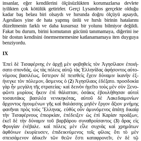
insanlar, eğer kendilerini ölçüsüzlükten korumazlarsa devlete
iyilikten çok kötülük getirirler. Gerçi Lysandros gerçekte olduğu
kadar baş belası biri olsaydı ve hırsında doğru ölçüyü aşsaydı,
Agesilaos yine de hata yapmış ünlü ve hırslı birinin hatalarını
düzeltmenin farklı ve daha kusursuz bir yolunu bilmiyor değildi.
Fakat bu durum, birini komutanın gücünü tanımamaya, diğerini ise
bir dostun kendisini önemsememesine katlanamamaya iten duyguya
benziyordu.
IX
Ἐπεὶ δὲ Τισαφέρνης ἐν ἀρχῇ μὲν φοβηθεὶς τὸν Ἀγησίλαον ἐποιή­
σατο σπονδάς, ὡς τὰς πόλεις αὐτῷ τὰς Ἑλληνίδας ἀφήσοντος αὐτο­
νό­μους βα­σι­λέως, ὕστερον δὲ πεισθεὶς ἔχειν δύναμιν ἱκανὴν ἐξ­
ήνεγκε τὸν πόλεμον, ἄσμε­νος ὁ (
2
) Ἀγησίλαος ἐδέξατο. προσδοκία
γὰρ ἦν μεγάλη τῆς στρα­τεί­ας· καὶ δεινὸν ἡγεῖτο τοὺς μὲν σὺν Ξενο­
φῶν­τι μυρίους ἥκειν ἐπὶ θά­λατ­ταν, ὁσάκις ἐβουλήθησαν αὐτοὶ
τοσαυ­τάκις βασιλέα νενικηκότας, αὐτοῦ δὲ Λακεδαιμονίων
ἄρχοντος ἡγου­μένων γῆς καὶ θαλάσσης μηδὲν ἔργον ἄξιον μνήμης
φανῆναι πρὸς τοὺς Ἕλληνας. εὐθὺς οὖν ἀμυνόμενος ἀπάτῃ δικαίᾳ
τὴν Τισα­φέρ­νους ἐπ­ιορκίαν, ἐπέδειξεν ὡς ἐπὶ Καρίαν προάξων,
ἐκεῖ δὲ τὴν δύναμιν τοῦ βαρ­βάρου συναθροίσαντος (
3
) ἄρας εἰς
Φρυγίαν ἐνέβαλε. καὶ πόλεις μὲν εἷλε συχνὰς καὶ χρημάτων
ἀφθόνων ἐκυρίευσεν, ἐπι­δεικ­νύμενος τοῖς φίλοις ὅτι τὸ μὲν
σπεισάμενον ἀδικεῖν τῶν θεῶν ἔστι κατα­φρονεῖν, ἐν δὲ τῷ