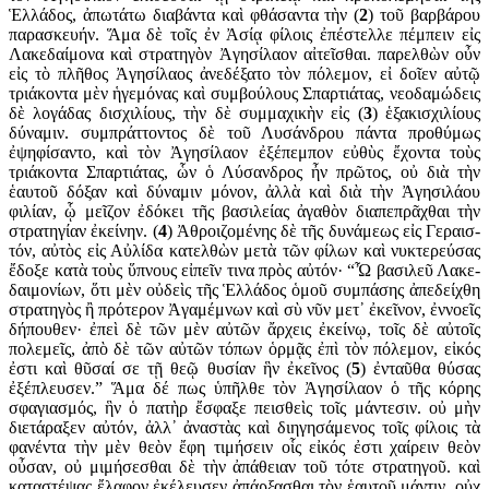
Ἑλλάδος, ἀπω­τάτω δια­βάντα καὶ φθάσαντα τὴν (
2
) τοῦ βαρβάρου
παρασκευήν. Ἅμα δὲ τοῖς ἐν Ἀσίᾳ φίλοις ἐπέ­στελλε πέμπειν εἰς
Λακε­δαίμονα καὶ στρατηγὸν Ἀγησί­λαον αἰτεῖσθαι. παρελθὼν οὖν
εἰς τὸ πλῆθος Ἀγησίλαος ἀνεδέξατο τὸν πόλεμον, εἰ δοῖεν αὐτῷ
τριάκοντα μὲν ἡγεμόνας καὶ συμβούλους Σπαρ­τιάτας, νεοδαμώδεις
δὲ λογάδας δισχιλίους, τὴν δὲ συμμαχικὴν εἰς (
3
) ἑξακισχιλίους
δύναμιν. συμ­πράτ­τοντος δὲ τοῦ Λυσάνδρου πάντα προ­θύμως
ἐψηφί­σαντο, καὶ τὸν Ἀγησίλαον ἐξέπεμπον εὐθὺς ἔ­χοντα τοὺς
τριάκοντα Σπαρτιάτας, ὧν ὁ Λύσανδρος ἦν πρῶτος, οὐ διὰ τὴν
ἑαυτοῦ δόξαν καὶ δύναμιν μόνον, ἀλλὰ καὶ διὰ τὴν Ἀγησι­λάου
φιλίαν, ᾧ μεῖζον ἐδόκει τῆς βασιλείας ἀγαθὸν διαπεπρᾶχθαι τὴν
στρα­τηγίαν ἐκείνην. (
4
) Ἀθροιζο­μένης δὲ τῆς δυνάμεως εἰς Γεραισ­
τόν, αὐτὸς εἰς Αὐλίδα κατελθὼν μετὰ τῶν φίλων καὶ νυκτε­ρεύσας
ἔδοξ­ε κατὰ τοὺς ὕπνους εἰπεῖν τινα πρὸς αὐτόν· “Ὦ βασιλεῦ Λακε­
δαι­μο­νίων, ὅτι μὲν οὐδεὶς τῆς Ἑλλάδος ὁμοῦ συμπάσης ἀπεδείχθη
στρα­τη­γὸς ἢ πρότερον Ἀγαμέμνων καὶ σὺ νῦν μετ᾽ ἐκεῖνον, ἐννοεῖς
δή­που­θεν· ἐπεὶ δὲ τῶν μὲν αὐτῶν ἄρχεις ἐκείνῳ, τοῖς δὲ αὐτοῖς
πολεμεῖς, ἀπὸ δὲ τῶν αὐτῶν τόπων ὁρμᾷς ἐπὶ τὸν πόλεμον, εἰκός
ἐστι καὶ θῦσαί σε τῇ θεῷ θυσίαν ἣν ἐκεῖνος (
5
) ἐνταῦθα θύσας
ἐξέπλευσεν.” Ἅμα δέ πως ὑπῆλθε τὸν Ἀγησίλαον ὁ τῆς κόρης
σφαγιασ­μός, ἣν ὁ πατὴρ ἔσφαξε πεισθεὶς τοῖς μάντεσιν. οὐ μὴν
διετάραξεν αὐτόν, ἀλλ᾽ ἀναστὰς καὶ διηγησάμενος τοῖς φίλοις τὰ
φανέντα τὴν μὲν θεὸν ἔφη τιμήσειν οἷς εἰκός ἐστι χαίρειν θεὸν
οὖσαν, οὐ μιμήσεσθαι δὲ τὴν ἀπάθειαν τοῦ τότε στρατηγοῦ. καὶ
καταστέψας ἔλαφον ἐκέλευσεν ἀπάρξασθαι τὸν ἑαυτοῦ μάντιν, οὐχ