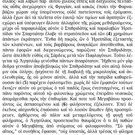
σίλαος· καὶ λαβὼν παρ᾽ αὐτοῦ χιλίους ἱππεῖς καὶ δισ­χι­λίους πελτασ­
τὰς αὖθις ἀνεχώρησεν εἰς Φρυγίαν, καὶ κακῶς ἐποίει τὴν Φαρ­να­
βάζου χώραν οὐχ ὑπομένοντος οὐδὲ πιστεύοντος τοῖς ἐρύμα­σιν,
ἀλλὰ ἔχων ἀεὶ τὰ πλεῖστα σὺν ἑαυτῷ τῶν τιμίων καὶ ἀγαπητῶν ἐξ­
εχώρει καὶ ὑπέφευγεν ἄλλοτε ἀλλαχόσε τῆς χώρας μεθι­δρυόμενος,
μέχρι οὗ παραφυλάξας αὐτὸν ὁ Σπιθ­ριδάτης καὶ παραλαβὼν Ἡριπ­
πί­δαν τὸν Σπαρ­τιάτην ἔλαβε τὸ στρατόπεδον καὶ τῶν (
4
) χρημά­των
ἁπάντων ἐκρά­τησεν. Ἔνθα δὴ πικρὸς ὢν ὁ Ἡριπ­πίδας ἐξε­τασ­τὴς
τῶν κλα­πέν­των, καὶ τοὺς βαρβά­ρους ἀναγ­κάζων ἀπο­τί­θεσθαι, καὶ
πάντα ἐφο­ρῶν καὶ διε­ρευνώμενος, παρώξυνε τὸν Σπιθριδάτην,
ὥστε ἀπελ­θεῖν εὐθὺς εἰς Σάρδεις μετὰ τῶν Παφ­λαγόνων. Τοῦτο λέ­
γε­ται τῷ Ἀγη­σι­λάῳ γενέσθαι πάντων ἀνιαρό­τατον. Ἤχθετο μὲν γὰρ
ἄνδρα γεν­ναῖον ἀποβεβληκὼς τὸν Σπιθρι­δάτην καὶ σὺν αὐτῷ δύνα­
μιν οὐκ ὀλίγην, ᾐσχύνετο δὲ τῇ διαβολῇ τῆς μικρολο­γίας καὶ ἀν­
ελευ­θε­ρίας, ἧς οὐ μόνον αὑτόν, ἀλλὰ καὶ τὴν πατρίδα καθα­ρεύ­
ουσαν ἀεὶ (
5
) παρ­έχειν ἐφιλοτιμεῖτο. χωρὶς δὲ τῶν ἐμφανῶν τούτων
ἔκνι­ζεν αὐτὸν οὐ μετρίως ὁ τοῦ παιδὸς ἔρως ἐν­εσταγμένος, εἰ καὶ
πάνυ παρόντος αὐ­τοῦ τῷ φιλονείκῳ χρώμενος ἐπει­ρᾶτο νεανικῶς
ἀπο­μά­χεσθαι πρὸς τὴν ἐπιθυμίαν. Καί ποτε τοῦ Μεγα­βάτου προσ­
ιόντος ὡς ἀσπα­σο­μέ­νου καὶ (
6
) φιλήσοντος ἐξέκλινεν. Ἐπεὶ δὲ
ἐκεῖ­νος αἰσχυνθεὶς ἐπαύσατο καὶ τὸ λοιπὸν ἄπωθεν ἤδη προσ­ηγό­
ρευ­εν, ἀχθόμενος αὖ πάλιν καὶ μεταμε­λόμενος τῇ φυγῇ τοῦ
φιλήμα­τος, ὁ Ἀγησίλαος προσεποιεῖτο θαυμάζειν ὅ τι δὴ παθὼν
αὐτὸν ὁ Μεγα­βάτης ἀπὸ στόματος οὐ φιλοφρο­νοῖτο. “Σὺ γὰρ
αἴτιος,” οἱ συν­ήθεις ἔφασαν, “οὐχ ὑποστάς, ἀλλὰ τρέσας τὸ φίλημα