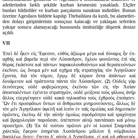
adetlerinden farklı şekilde kurban kesmesini yasakladı. Elçiler
bunları bil­dirdiler ve kurban parçalarını sunaktan in­dirdiler. Bunun
üze­rine Agesi­laos hiddete kapılıp Thebailılara da kızdı, bu ala­metler­
den dolayı girişimle­rinin sonuçsuz kalacağı ve yaklaşan seferden
yakışır sonucu alama­yacağı hususunda ümitsizliğe düşerek denize
açıldı.
VII
Ἐπεὶ δὲ ἧκεν εἰς Ἔφεσον, εὐθὺς ἀξίωμα μέγα καὶ δύναμις ἦν ἐπ­
αχθὴς καὶ βαρεῖα περὶ τὸν Λύσανδρον, ὄχλου φοιτῶντος ἐπὶ τὰς
θύρας ἑκάστοτε καὶ πάντων παρακολουθούντων καὶ θερα­πευόντων
ἐκεῖνον, ὡς ὄνομα μὲν καὶ σχῆμα τῆς στρατηγίας τὸν Ἀγησίλαον
ἔχοντα, διὰ τὸν νόμον, ἔργῳ δὲ κύριον ὄντα ἁπάντων καὶ
δυνάμενον καὶ πράττοντα πάντα τὸν Λύσανδρον. (
2
) Οὐδεὶς γὰρ
δεινότερος οὐδὲ φοβε­ρώτερος ἐκείνου τῶν εἰς τὴν Ἀσίαν
ἀποσταλέντων ἐγένετο στρατηγῶν, οὐδὲ μείζονα τοὺς φίλους ἀνὴρ
ἄλλος εὐεργέτησεν οὐδὲ κακὰ τηλικαῦτα τοὺς ἐχθροὺς ἐποίησεν.
Ὣν ἔτι προσφάτων ὄντων οἱ ἄνθρωποι μνημονεύοντες, ἄλλως δὲ
τὸν μὲν Ἀγησίλαον ἀφελῆ καὶ λιτὸν ἐν ταῖς ὁμιλίαις καὶ δημοτικὸν
ὁρῶντες, ἐκείνῳ δὲ τὴν αὐτὴν ὁμοίως σφοδρότητα καὶ τραχύτητα
καὶ βραχυλογίαν παροῦσαν, ὑπέπιπτον αὐτῷ παντάπασι καὶ μόνῳ
προσεῖχον. (
3
) Ἐκ δὲ τούτου πρῶτον μὲν οἱ λοιποὶ Σπαρτιᾶται
χαλεπῶς ἔφε­ρον ὑπηρέται Λυ­σάνδρου μᾶλλον ἢ σύμβουλοι
βασιλέως ὄντες· ἔπειτα δ᾽ αὐτὸς ὁ Ἀγη­σί­λαος, εἰ καὶ μὴ φθονερὸς