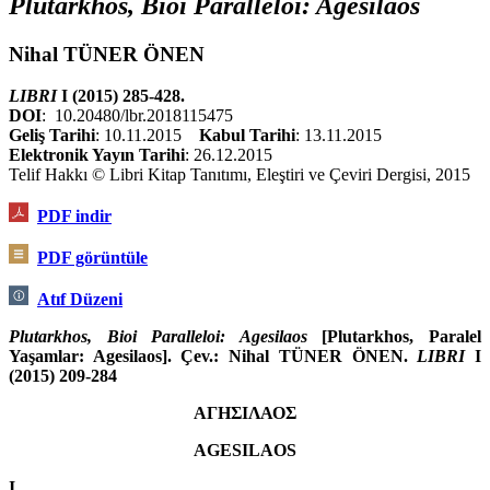
Plutarkhos, Bioi Paralleloi: Agesilaos
Nihal TÜNER ÖNEN
LIBRI
I (2015) 285-428.
DOI
: 10.20480/lbr.2018115475
Geliş Tarihi
: 10.11.2015
Kabul Tarihi
: 13.11.2015
Elektronik Yayın Tarihi
: 26.12.2015
Telif Hakkı © Libri Kitap Tanıtımı, Eleştiri ve Çeviri Dergisi, 2015
PDF indir
PDF görüntüle
Atıf Düzeni
Plutarkhos, Bioi Paralleloi: Agesilaos
[Plutarkhos, Paralel
Yaşamlar: Agesilaos]. Çev.: Nihal TÜNER ÖNEN.
LIBRI
I
(2015) 209-284
ΑΓΗΣΙΛΑΟΣ
AGESILAOS
I