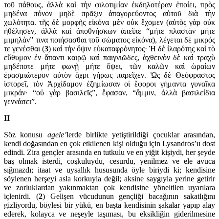
τοῦ πάθους, ἀλλὰ καὶ τὴν φιλοτι­μίαν ἐκδηλοτέραν ἐποίει, πρὸς
μηδένα πόνον μηδὲ πρᾶξιν ἀπαγο­ρεύ­οντος αὐτοῦ διὰ τὴν
χωλότητα. τῆς δὲ μορφῆς εἰκόνα μὲν οὐκ ἔχομεν (αὐτὸς γὰρ οὐκ
ἠθέλησεν, ἀλλὰ καὶ ἀποθνήσκων ἀπεῖπε “μήτε πλασ­τὰν μήτε
μιμηλάν” τινα ποιήσασθαι τοῦ σώματος εἰκόνα), λέγεται δὲ μικρός
τε γενέσθαι (
3
) καὶ τὴν ὄψιν εὐκαταφρόνητος· Ἡ δὲ ἱλαρότης καὶ τὸ
εὔθυμον ἐν ἅπαντι καιρῷ καὶ παιγνιῶδες, ἀχθεινὸν δὲ καὶ τραχὺ
μηδέποτε μήτε φωνῇ μήτε ὄψει, τῶν καλῶν καὶ ὡραίων
ἐρασμιώτερον αὐτὸν ἄχρι γήρως παρεῖχεν. Ὡς δὲ Θεό­φρασ­τος
ἱστορεῖ, τὸν Ἀρχίδαμον ἐζημί­ωσαν οἱ ἔφοροι γήμαντα γυναῖ­κα
μικράν· “οὐ γὰρ βα­σιλεῖς”, ἔφασαν, “ἄμμιν, ἀλλὰ βασιλείδια
γεννάσει”.
II
Söz konusu
agele’
lerde birlikte yetiştirildiği çocuklar arasından,
kendi doğasından en çok etkilenen kişi olduğu için Lysandros’u dost
edin­di. Zira gençler arasında en tutkulu ve en yiğit kişiydi, her şeyde
baş olmak isterdi, coşkuluydu, cesurdu, yenilmez ve ele avuca
sığmazdı; itaat ve uysallık hususunda öyle biriydi ki; kendisine
söyle­nen her­şeyi asla korkuyla değil; aksine saygıyla yerine geti­rir
ve zorluklardan yakınmaktan çok kendi­sine yöneltilen uyarılara
içlenirdi. (
2
) Gelişen vücudunun genç­liği ba­cağının sakatlığını
gizliyordu, böylesi bir yükü, en başta ken­di­sinin şakalar yapıp alay
ederek, kolayca ve ne­şeyle taşıması, bu eksikliğin giderilmesine