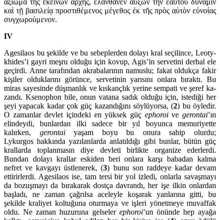
ἀξίωμα τῆς ἐκείνων ἀρχῆς, ἐλάνθανεν αὔξων τὴν ἑαυτοῦ δύναμιν
καὶ τῇ βασιλείᾳ προσ­τιθέμενος μέγεθος ἐκ τῆς πρὸς αὐτὸν εὐ­νοίας
συγχωρούμενον.
IV
Agesilaos bu şekilde ve bu sebeplerden dolayı kral seçilince, Leo­ty­
khides’i gayri meşru olduğu için kovup, Agis’in ser­ve­tini derhal ele
geçirdi. Anne tarafından akrabala­rının na­muslu; fakat ol­dukça fakir
kişiler oldukla­rını görünce, serveti­nin yarısını onlara bı­raktı. Bu
miras saye­sinde düşmanlık ve kıs­kanç­lık ye­rine sempati ve şeref ka­
zandı. Ksenophon bile, onun va­tana sadık olduğu için, iste­diği her
şeyi yapacak kadar çok güç kazan­dığını söylü­yorsa, (
2
) bu öyledir.
O zamanlar devlet içindeki en yüksek güç
ephoroi
ve
geron­tai
’ın
elindeydi, bunlar­dan ilki sadece bir yıl boyunca memu­ri­yette
kalırken,
gerontai
yaşam boyu bu onura sahip olurdu;
Lykurgos hakkında yazılan­larda anlatıl­dığı gibi bunlar, bütün güç
krallarda toplanmasın diye dev­leti birlikte orga­nize ederlerdi.
Bundan dolayı krallar eski­den beri onlara karşı baba­dan kalma
nefret ve kavgayı üstle­nerek, (
3
) bunu son rad­deye kadar devam
ettirirlerdi. Agesilaos ise, tam tersi bir yol izledi, onlarla savaş­mayı
da bozuş­mayı da bı­rakarak dostça dav­randı, her işe ilkin onlardan
baş­ladı, ne zaman çağrılsa aceleyle koşarak yanlarına gitti, bu
şekilde kraliyet kol­tuğuna oturmaya ve işleri yö­netmeye muvaffak
oldu. Ne zaman huzuruna gelseler
ephoroi
’un önünde hep ayağa