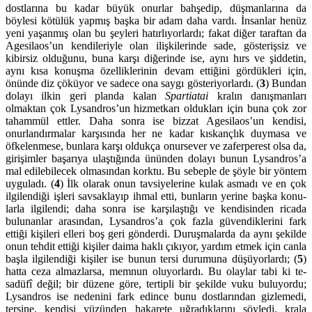
dostlarına bu ka­dar büyük onurlar bahşedip, düşmanla­rına da
böylesi kötü­lük yapmış başka bir adam daha vardı. İnsanlar henüz
yeni yaşanmış olan bu şeyleri hatırlı­yorlardı; fakat diğer taraftan da
Agesilaos’un kendile­riyle olan ilişkile­rinde sade, gösteriş­siz ve
kibirsiz olduğunu, buna karşı diğerinde ise, aynı hırs ve şidde­tin,
aynı kısa konuşma özelliklerinin devam ettiğini gör­dükleri için,
önünde diz çöküyor ve sadece ona saygı gösteriyor­lardı. (
3
) Bun­dan
dolayı ilkin geri planda kalan
Spar­tiata
i
kralın danış­manları
olmaktan çok Lysan­dros’un hizmetkarı oldukları için buna çok zor
tahammül ettler. Daha sonra ise bizzat Agesi­laos’un kendisi,
onurlan­dırma­lar kar­şısında her ne kadar kıs­kançlık duy­masa ve
öfkelen­mese, bunlara karşı oldukça onurse­ver ve zaferperest olsa da,
giri­şimler başarıya ulaştığında ününden dolayı bunun Lysandros’a
mal edilebilecek olmasından korktu. Bu sebeple de şöyle bir yöntem
uyguladı. (
4
) İlk olarak onun tavsiye­lerine kulak asmadı ve en çok
ilgilendiği işleri savsakla­yıp ihmal etti, bunların yerine başka konu­
larla ilgilendi; daha sonra ise karşı­laştığı ve kendisinden ricada
bulunanlar arasından, Lysandros’a çok fazla güvendiklerini fark
ettiği kişileri elleri boş geri gön­derdi. Duruş­malarda da aynı şekilde
onun tehdit ettiği kişiler da­ima haklı çıkıyor, yardım etmek için canla
başla ilgilendiği kişiler ise bunun tersi duru­muna düşü­yor­lardı; (
5
)
hatta ceza almazlarsa, memnun oluyorlardı. Bu olaylar tabi ki te­
sadüfî değil; bir düzene göre, tertipli bir şekilde vuku bu­lu­yordu;
Lysandros ise nedenini fark edince bunu dostlarından giz­lemedi,
tersine, kendisi yüzünden hakarete uğradıklarını söyle­di, krala