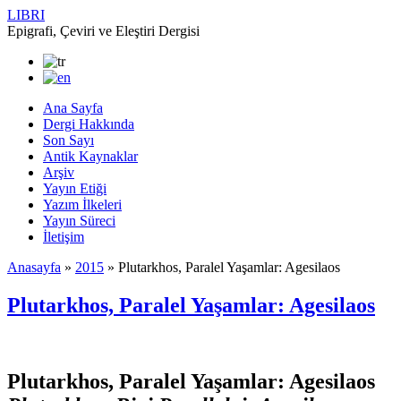
LIBRI
Epigrafi, Çeviri ve Eleştiri Dergisi
Ana Sayfa
Dergi Hakkında
Son Sayı
Antik Kaynaklar
Arşiv
Yayın Etiği
Yazım İlkeleri
Yayın Süreci
İletişim
Anasayfa
»
2015
»
Plutarkhos, Paralel Yaşamlar: Agesilaos
Plutarkhos, Paralel Yaşamlar: Agesilaos
Plutarkhos, Paralel Yaşamlar: Agesilaos