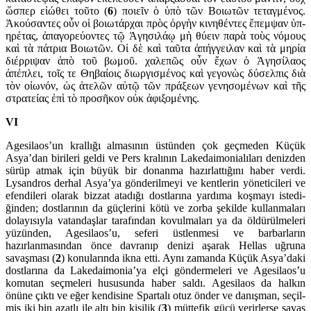
ὥσπερ εἰώθει τοῦτο (
6
) ποιεῖν ὁ ὑπὸ τῶν Βοιωτῶν τεταγ­μένος.
Ἀκούσαντες οὖν οἱ βοιωτάρχαι πρὸς ὀργὴν κινηθέντες ἔπεμψαν ὑπ­
ηρέτας, ἀπαγορεύον­τες τῷ Ἀγησιλάῳ μὴ θύειν παρὰ τοὺς νόμους
καὶ τὰ πάτρια Βοιωτῶν. Οἱ δὲ καὶ ταῦτα ἀπήγγειλαν καὶ τὰ μηρία
διέρριψαν ἀπὸ τοῦ βωμοῦ. χαλεπῶς οὖν ἔχων ὁ Ἀγησίλαος
ἀπέπλει, τοῖς τε Θηβαίοις διωργισ­μένος καὶ γεγονὼς δύσελπις διὰ
τὸν οἰωνόν, ὡς ἀτελῶν αὐτῷ τῶν πράξεων γενησομένων καὶ τῆς
στρα­τείας ἐπὶ τὸ προσῆκον οὐκ ἀφιξομένης.
VI
Agesilaos’un krallığı almasının üstünden çok geçmeden Küçük
Asya’dan birileri geldi ve Pers kralının Lakedaimonialıları denizden
sürüp at­mak için büyük bir donanma hazırlattı­ğını haber verdi.
Lysand­ros derhal Asya’ya gönderilmeyi ve kentlerin yöneticileri ve
efen­di­leri olarak bizzat atadığı dostlarına yar­dıma koşmayı istedi­
ğinden; dost­larının da güç­lerini kötü ve zorba şekilde kul­lanmaları
dolayı­sıyla vatan­daşlar tarafından kovulmaları ya da öldürülmeleri
yü­zünden, Agesilaos’u, seferi üstlenmesi ve barbarların
hazırlanmasın­dan önce davranıp denizi aşarak Hellas uğruna
savaşması (
2
) konularında ikna etti. Aynı zamanda Küçük Asya’daki
dostla­rına da Lakedai­mo­nia’ya elçi göndermeleri ve Agesi­laos’u
komutan seç­meleri hususunda haber saldı. Agesilaos da hal­kın
önüne çıktı ve eğer kendisine Spartalı otuz önder ve da­nışman, seçil­
miş iki bin azatlı ile altı bin kişilik (
3
) müttefik gücü verirlerse savaş