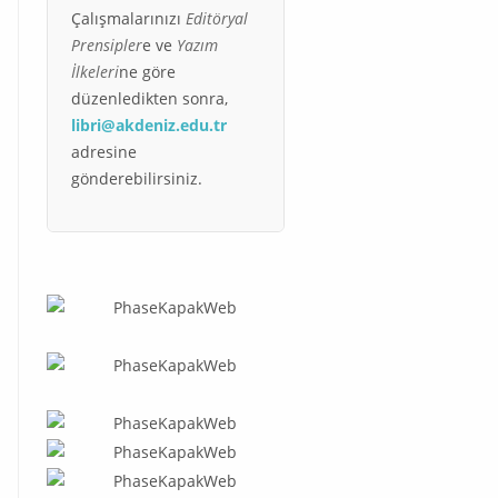
Çalışmalarınızı
Editöryal
Prensipler
e ve
Yazım
İlkeleri
ne göre
düzenledikten sonra,
libri@akdeniz.edu.tr
adresine
gönderebilirsiniz.