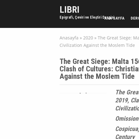
LIBRI
Epigrafi, Çeviri ve Eleştiri Dergisi
ANA SAYFA
DER
Anasayfa
»
2020
»
The Great Siege: Ma
Civilization Against the Moslem Tide
The Great Siege: Malta 15
Clash of Cultures: Christi
Against the Moslem Tide
The Great
2019, Cla
Civilizat
Omission
Cospicua)
Century