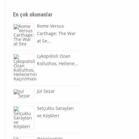
En çok okunanlar
Rome Versus
Carthage: The War
at Se...
Lykopolisli Ozan
Kolluthos, Hellene...
Jül Sezar
Selçuklu Sarayları
ve Köşkleri
Derinlerdeki