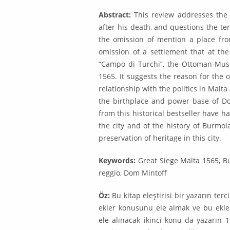
Abstract:
This review addresses the q
after his death, and questions the te
the omis­sion of mention a place fr
omission of a settlement that at th
“Campo di Turchi”, the Ottoman-Musl
1565. It suggests the rea­son for the
relationship with the politics in Malta
the birthplace and power base of D
from this historical bestseller have 
the city and of the history of Burmo
preservation of heritage in this city.
Keywords:
Great Siege Malta 1565, Bu
reggio, Dom Mintoff
Öz:
Bu kitap eleştirisi bir yazarın ter
ekler konusunu ele almak ve bu eklerd
ele alınacak ikinci konu da yazarın 