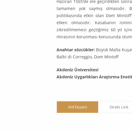
Haziran 1565’de ele geçirdikten son
tamamen yok saymış ol­masıdır. Bu
politikasında etkin olan Dom Min­tof
etken olmasıdır. Kasabanın ismin
zikredilmemesi geçtiğimiz 60 yıl için
mirasının korunması konusunda olumsu
Anahtar sözcükler:
Büyük Malta Kuşat
Bal­bi di Correggio, Dom Mintoff
Akdeniz Üniversitesi
Akdeniz Uygarlıkları Araştırma Ensti
Atıf Düzeni
Direkt Link