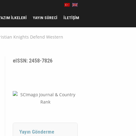
YAZIM İLKELERI
YAYIN SÜRECI
İLETIŞIM
hristian Knights Defend Western
eISSN: 2458-7826
Yayın Gönderme