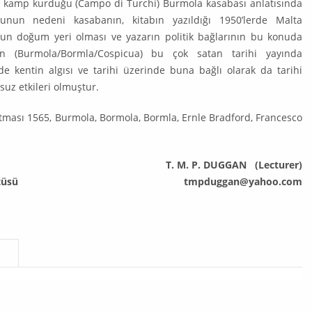
ra kamp kurduğu (Campo di Turchi) Burmola kasabası anlatısında
nun nedeni kasabanın, kitabın yazıldığı 1950’lerde Malta
f’un doğum yeri olması ve yazarın politik bağlarının bu konuda
in (Burmola/Bormla/Cospicua) bu çok satan tarihi yayında
de kentin algı­sı ve tarihi üzerinde buna bağlı olarak da tarihi
z etkileri olmuştur.
ması 1565, Burmola, Bormola, Bormla, Ernle Bradford, Francesco
T. M. P. DUGGAN (Lecturer)
tüsü
tmpduggan@yahoo.com