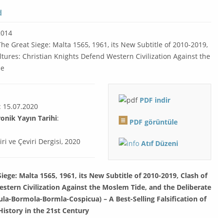
d
014
he Great Siege: Malta 1565, 1961, its New Subtitle of 2010-2019,
ltures: Christian Knights Defend Western Civilization Against the
de
PDF
indir
: 15.07.2020
ronik Yayın Tarihi
:
PDF görüntüle
iri ve Çeviri Dergisi, 2020
Atıf Düzeni
iege: Malta 1565, 1961, its New Subtitle of 2010-2019, Clash of
estern Civilization Against the Moslem Tide, and the Deliberate
la-Bormola-Bormla-Cospicua) – A Best-Selling Falsification of
History in the 21st Century