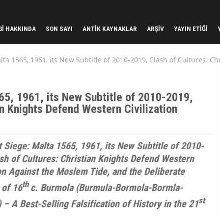
GI HAKKINDA
SON SAYI
ANTIK KAYNAKLAR
ARŞIV
YAYIN ETIĞI
lta 1565, 1961, its New Subtitle of 2010-2019, Clash of Cultures: C
65, 1961, its New Subtitle of 2010-2019,
an Knights Defend Western Civilization
 Siege: Malta 1565, 1961, its New Subtitle of 2010-
sh of Cultures: Christian Knights Defend Western
ion Against the Moslem Tide, and the Deliberate
th
 of 16
c. Burmola (Burmula-Bormola-Bormla-
st
 – A Best-Selling Falsification of History in the 21