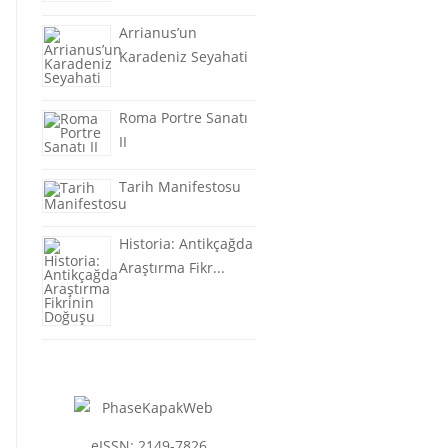
Arrianus’un
Karadeniz Seyahati
Roma Portre Sanatı
II
Tarih Manifestosu
Historia: Antikçağda
Araştırma Fikr...
eISSN: 2149-7826