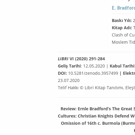
E. Bradfor
Baskı Yılı:
2
Kitap Adı:
T
Clash of Cu
Moslem Ti
LIBRI
VI (2020) 291-284
Geliş Tarihi
: 12.05.2020 |
Kabul Tarihi
DOI:
10.5281/zenodo.3957499
| Elekt
23.07.2020
Telif Hakkı © Libri Kitap Tanıtımı, Eleşt
Review: Ernle Bradford’s The Great S
Cultures: Christian Knights Defend W
Omission of 16th c. Burmola (Burmu