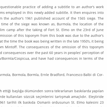
uestionable practice of adding a subtitle to an author’s work
rms employed in this newly added subtitle. It then enquires into
om the author’s 1961 published account of the 1565 siege. The
e time of the siege was known as, Burmola, the location of the
im camp after the taking of Fort St. Elmo on the 23rd of June
 omission of this toponym from this book was due to the author’s
 at the time the book was being written in the late 1950’s, it being
om Mintoff. The consequences of the omission of this toponym
had consequences over the past 60 years in peoples’ perception of
­la/Bormla/Cospicua, and have had consequences in terms of the
rmola, Bormola, Bormla, Ernle Bradford, Francesco Balbi di Cor­
cih ettiği başlığa ölümünden sonra tekrarlanan baskılarda yapılan
e kullanılan sözcük seçimlerini tartışmak amaçlıdır. Eleştiride
1961 tarihli ilk baskıda Osmanlı ordusunun St. Elmo kalesini 23