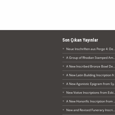
Son Çıkan Yayınlar
Neue Inschriften aus Perge 4: Der Procurator Aurelius Heraclida (Heraklides) ehrt 
A Group of Rhodian Stamped Amphorae and Amphora Stamps f
A New Inscribed Bronze Bowl Dedicated to Megale Thea Demeter fro
A New Latin Building I
A New Agonistic Epigram fr
New Votive Inscriptions from 
A New Honorific Inscription from Ma
New and Revised Funerary Inscriptions from Nikaia X