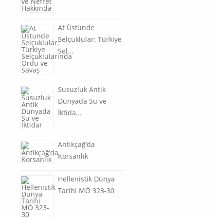
At Üstünde
Selçuklular: Türkiye
Sel...
Susuzluk Antik
Dünyada Su ve
İktida...
Antikçağ’da
Korsanlık
Hellenistik Dünya
Tarihi MÖ 323-30