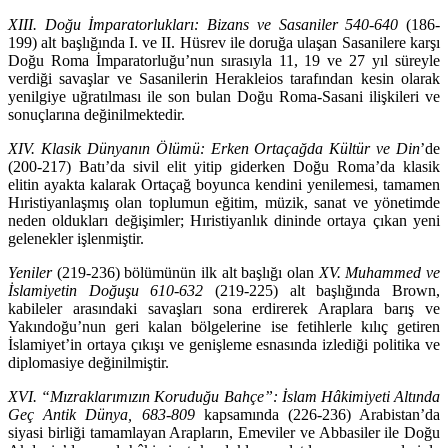
XIII. Doğu İmparatorlukları: Bizans ve Sasaniler 540-640
(186-
199) alt başlığında I. ve II. Hüsrev ile doruğa ulaşan Sasanilere karşı
Doğu Roma İmpa­ratorluğu’nun sırasıyla 11, 19 ve 27 yıl süreyle
verdiği savaşlar ve Sasanilerin Herakleios tarafından kesin olarak
yenilgiye uğratılması ile son bulan Doğu Roma-Sasani ilişkileri ve
sonuçlarına değinilmektedir.
XIV. Klasik Dünyanın Ölümü: Erken Ortaçağda Kültür ve
Din
’de
(200-217) Batı’da sivil elit yitip giderken Doğu Roma’da klasik
elitin ayakta kalarak Orta­çağ boyunca kendini yenilemesi, tamamen
Hıristiyanlaşmış olan toplumun eğitim, müzik, sanat ve yönetimde
neden oldukları değişimler; Hıristiyanlık di­ninde ortaya çıkan yeni
gelenekler işlenmiştir.
Yeniler
(219-236) bölümünün ilk alt başlığı olan
XV. Muhammed ve
İs­lamiyetin Doğuşu 610-632
(219-225) alt başlığında Brown,
kabileler arasın­daki savaşları sona erdirerek Araplara barış ve
Yakındoğu’nun geri kalan bölgelerine ise fetihlerle kılıç getiren
İslamiyet’in ortaya çıkışı ve genişleme esnasında izlediği politika ve
diplomasiye değinilmiştir.
XVI. “Mızraklarımızın Koruduğu Bahçe”: İslam Hâkimiyeti Altında
Geç Antik Dünya, 683-809
kapsamında (226-236) Arabistan’da
siyasi birliği ta­mam­layan Arapların, Emeviler ve Abbasiler ile Doğu