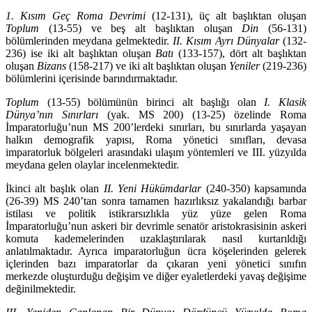
1. Kısım Geç Roma Devrimi
(12-131), üç alt başlıktan oluşan
Toplum
(13-55) ve beş alt başlıktan oluşan
Din
(56-131)
bölümlerinden meydana gelmek­tedir.
II. Kısım Ayrı Dünyalar
(132-
236) ise iki alt başlıktan oluşan
Batı
(133-157), dört alt başlıktan
oluşan
Bizans
(158-217) ve iki alt başlıktan oluşan
Ye­niler
(219-236)
bölümlerini içerisinde barındırmaktadır.
Toplum
(13-55) bölümünün birinci alt başlığı olan
I.
Klasik
Dünya’nın Sınır­ları
(yak. MS 200) (13-25) özelinde Roma
İmparatorluğu’nun MS 200’lerdeki sınırları, bu sınırlarda yaşayan
halkın demografik yapısı, Roma yönetici sınıf­ları, devasa
imparatorluk bölgeleri arasındaki ulaşım yöntemleri ve III. yüzyıl­da
meydana gelen olaylar incelenmektedir.
İkinci alt başlık olan
II.
Yeni Hükümdarlar
(240-350) kapsamında
(26-39) MS 240’tan sonra tamamen hazırlıksız yakalandığı barbar
istilası ve politik istikrarsızlıkla yüz yüze gelen Roma
İmparatorluğu’nun askeri bir devrimle se­natör aristokrasisinin askeri
komuta kademelerinden uzaklaştırılarak nasıl kurtarıldığı
anlatılmaktadır. Ayrıca imparatorluğun ücra köşelerinden gelerek
içlerinden bazı imparatorlar da çıkaran yeni yönetici sınıfın
merkezde oluş­turduğu değişim ve diğer eyaletlerdeki yavaş değişime
değinilmektedir.