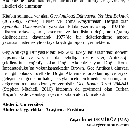
Akdeniz’de nasıl hâkimi­yet kurdukları anlatılmış ve çevreleriyle
ilişkileri ele alınmıştır.
Kitabın sonunda yer alan
Geç Antikçağ Dünyasına Yeniden Bakmak
(265-299), Norveç, Hellen ve Roma Araştırmaları Dergisi olan
Symbolae Osloen­ses
’in yazardan kitabı yazmış olduğu 1971’den
itibaren ortaya çıkmış eser­lere ve kendisinin değişime uğramış
düşüncelerine dayanarak 1977’de bir değer­lendirme raporu
yazmasını istemesiyle ortaya koyduğu raporu içer­mek­tedir.
Geç Antikçağ Dünyası kitabı MS 200-809 yılları arasındaki dönemi
kapsa­makta ve yazarın da belirttiği üzere Geç Antikçağ’ı
şekillendiren coğrafya olan Doğu Akdeniz’e yani Doğu Roma
İmparatorluğu’na yoğunlaşmaktadır. Brown, Geç Antikçağ dünyası
ile ilgili olarak özellikle Doğu Akdeniz’e odaklan­mış ve siyasi
gelişmelerin geniş bir bakış açısıyla incelenerek neden ve sonuçlarını
değerlendiren analizlere yer vermiştir.
Geç Roma Tarihi 284-641
(Stephen Mitchell, 2016) kitabının da çevirmeni olan Turhan
Kaçar’ın sade ve anlaşılır çevirisi kitabı akıcı kılmaktadır.
Akdeniz Üniversitesi
Akdeniz Uygarlıkları Araştırma Enstitüsü
Yaşar İsmet DEMİRÖZ (MA)
yasar@eontours.com