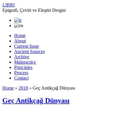
LIBRI
Epigrafi, Çeviri ve Eleştiri Dergisi
Home
About
Current Issue
Ancient Sources
Archive
Malpractice
Principles
Process
Contact
Home
»
2018
»
Geç Antikçağ Dünyası
Geç Antikçağ Dünyası