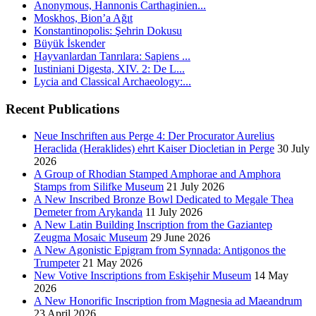
Anonymous, Hannonis Carthaginien...
Moskhos, Bion’a Ağıt
Konstantinopolis: Şehrin Dokusu
Büyük İskender
Hayvanlardan Tanrılara: Sapiens ...
Iustiniani Digesta, XIV. 2: De L...
Lycia and Classical Archaeology:...
Recent Publications
Neue Inschriften aus Perge 4: Der Procurator Aurelius
Heraclida (Heraklides) ehrt Kaiser Diocletian in Perge
30 July
2026
A Group of Rhodian Stamped Amphorae and Amphora
Stamps from Silifke Museum
21 July 2026
A New Inscribed Bronze Bowl Dedicated to Megale Thea
Demeter from Arykanda
11 July 2026
A New Latin Building Inscription from the Gaziantep
Zeugma Mosaic Museum
29 June 2026
A New Agonistic Epigram from Synnada: Antigonos the
Trumpeter
21 May 2026
New Votive Inscriptions from Eskişehir Museum
14 May
2026
A New Honorific Inscription from Magnesia ad Maeandrum
23 April 2026