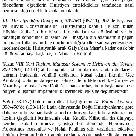
filozofların öğretilerin Hıristiyan entelektüeller tara­fından nasıl
benimsendiği örneklerle açıklanmaktadır.
VII. Hıristiyanlığın Dönüşümü, 300-363
(96-111), 302’de başlayan
ve Büyük Constantinus’un Hıristiyanlığı kabulü ile son bulan
Büyük Takibat’ın bir büyük bir rahatlamaya dönüşümü ve bu
rahatlığın sonucunda kilisenin ve Hıristiyan din adamlarının pagan
imparator Iulianus’un bile durduramadığı şekilde saraya yerleşmeleri
incelemektedir. Hıristiyanlık artık Galya’dan Mı­sır’a kadar ortak bir
kültür yaratmaya başlamıştır: Manastır Kültürü.
Yazar,
VIII. Yeni Toplum: Manastır Sistemi ve Hristiyanlığın Yayılışı
300-400
(112-131) alt başlığında kötü ruhları uzak tutan dualarıyla
tanrının irade­sinin yönünü değiştiren kutsal adam fikrinin Geç
Antikçağ toplumunda ege­men olması ile birlikte özellikle Suriye ve
Mısır başta olmak üzere Doğu’da ma­nastır hayatının başlamasına ve
bu yeni oluşumun imparatorluk üzerin­deki etkisine değinmektedir.
Batı
(133-157) bölümünün ilk alt başlığı olan
IX. Batının Uyanışı,
350-450
’de (133-145) Latin dünyasında Doğu Hıristiyanlarına göre
daha uzun bir zaman baskı altında kalmış ve kapalı bir aristokrasinin
keskin çizgilerini be­nim­semiş olan Katolik Kilise’nin dış dünyaya
kendini kabul ettirmeye çalıştığı bir dönemde Hieronymus,
Augustinus, Ausonius ve Nolalı Paulinus gibi ya­zar­ların etkisiyle
Batı’nın kendini buluşu anlatılmaktadır. Aynı başlık altında barbar