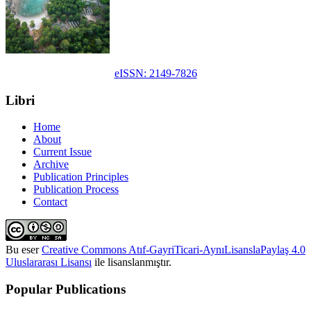
eISSN: 2149-7826
Libri
Home
About
Current Issue
Archive
Publication Principles
Publication Process
Contact
Bu eser
Creative Commons Atıf-GayriTicari-AynıLisanslaPaylaş 4.0
Uluslararası Lisansı
ile lisanslanmıştır.
Popular Publications