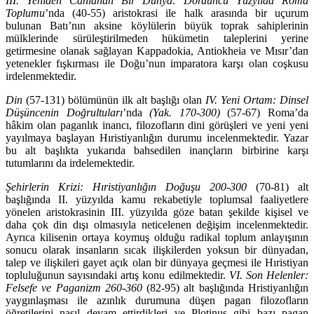
III. Yeniden Canlanan Bir Dünya: Dördüncü Yüzyılda Roma
Toplumu
’nda (40-55) aristokrasi ile halk arasında bir uçurum
bulunan Batı’nın aksine köylü­lerin bü­yük toprak sahiplerinin
mülklerinde sürüleştirilmeden hükümetin taleplerini yerine
getirmesine olanak sağlayan Kappadokia, Antiokheia ve Mı­sır’dan
yete­nekler fışkırması ile Doğu’nun imparatora karşı olan coşkusu
irde­lenmektedir.
Din
(57-131) bölümünün ilk alt başlığı olan
IV. Yeni Ortam: Dinsel
Düşün­cenin Doğrultuları
’nda
(Yak. 170-300)
(57-67) Roma’da
hâkim olan paganlık inancı, filozofların dini görüşleri ve yeni yeni
yayılmaya başlayan Hıristiyanlı­ğın durumu incelenmektedir. Yazar
bu alt başlıkta yukarıda bahsedilen inanç­ların birbirine karşı
tutumlarını da irdelemektedir.
Şehirlerin Krizi: Hıristiyanlığın Doğuşu 200-300
(70-81) alt
başlığında II. yüzyılda kamu rekabetiyle toplumsal faaliyetlere
yönelen aristokrasinin III. yüzyılda göze batan şekilde kişisel ve
daha çok din dışı olmasıyla neticelenen değişim incelenmektedir.
Ayrıca kilisenin ortaya koymuş olduğu radikal top­lum anlayışının
sonucu olarak insanların sıcak ilişkilerden yoksun bir dünya­dan,
talep ve ilişkileri gayet açık olan bir dünyaya geçmesi ile Hıristiyan
toplu­luğunun sayısındaki artış konu edilmektedir.
VI. Son Helenler:
Felsefe ve Pa­ganizm 260-360
(82-95) alt başlığında Hristiyanlığın
yaygınlaşması ile azınlık durumuna düşen pagan filozofların
öğretilerini nasıl devam ettirdikleri ve Plotinus gibi bazı pagan