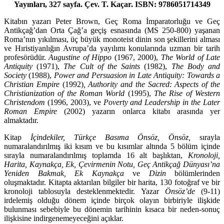
Yayınları, 327 sayfa. Çev. T. Kaçar. ISBN: 9786051714349
Kitabın yazarı Peter Brown, Geç Roma İmparatorluğu ve Geç
Antikçağ’dan Or­ta Çağ’a geçiş esnasında (MS 250-800) yaşanan
Roma’nın yıkılması, üç bü­yük monoteist dinin son şekillerini alması
ve Hıristiyanlığın Avrupa’da yayılımı konularında uzman bir tarih
profesörüdür.
Augustine of Hippo
(1967, 2000),
The World of Late
Antiquity
(1971),
The Cult of the Saints
(1982),
The Body and
Society
(1988),
Power and Persuasion in Late Antiquity: Towards a
Chris­tian Empire
(1992)
, Authority and the Sacred: Aspects of the
Christianization of the Roman World
(1995),
The Rise of Western
Christendom
(1996, 2003), ve
Poverty and Leadership in the Later
Roman Empire
(2002) yazarın onlarca kitabı arasında yer
almaktadır.
Kitap
İçindekiler, Türkçe Basıma Önsöz, Önsöz,
sırayla
numaralandırılmış iki kısım ve bu kısımlar altında 5 bölüm içinde
sırayla numaralandırılmış top­lamda 16 alt başlıktan,
Kronoloji,
Harita, Kaynakça, Ek, Çevirmenin Notu, Geç Antikçağ Dünyası’na
Yeniden Bakmak, Ek Kaynakça
ve
Dizin
bölümlerinden
oluşmaktadır. Kitapta aktarılan bilgiler bir harita, 130 fotoğraf ve bir
kronoloji tablosuyla desteklenmektedir. Yazar
Önsöz’de
(9-11)
irdelemiş olduğu dö­nem içinde birçok olayın birbiriyle ilişkide
bulunması sebebiyle bu dönemin tarihinin kısaca bir neden-sonuç
ilişkisine indirgenemeyeceğini açıklar.