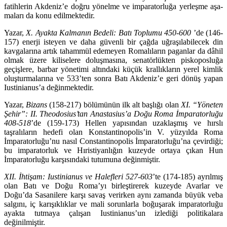
fatihlerin Akdeniz’e doğru yönelme ve imparatorluğa yerleşme aşa­
maları da konu edilmektedir.
Yazar,
X. Ayakta Kalmanın Bedeli: Batı Toplumu 450-600
’de (146-
157) enerji isteyen ve daha güvenli bir çağda uğraşılabilecek din
kavgalarına artık tahammül edemeyen Romalıların paganlar da dâhil
olmak üzere kiliselere do­luşmasına, senatörlükten piskoposluğa
geçişlere, barbar yönetimi altında­ki küçük krallıkların yerel kimlik
oluşturmalarına ve 533’ten sonra Batı Akde­niz’e geri dönüş yapan
Iustinianus’a değinmektedir.
Yazar,
Bizans
(158-217) bölümünün ilk alt başlığı olan
XI. “Yöneten
Şehir”: II. Theodosius’tan Anastasius’a Doğu Roma İmparatorluğu
408-518
’de (159-173) Hellen yapısından uzaklaşmış ve hırslı
taşralıların hedefi olan Konstanti­no­polis’in V. yüzyılda Roma
İmparatorluğu’nu nasıl Constantinopolis İmparatorluğu’na çevirdiği;
bu imparatorluk ve Hıristiyanlığın kuzeyde ortaya çıkan Hun
İmparatorluğu karşısındaki tutumuna değinmiştir.
XII. İhtişam: Iustinianus ve Halefleri 527-603
’te (174-185) ayrılmış
olan Batı ve Doğu Roma’yı birleştirerek kuzeyde Avarlar ve
Doğu’da Sasanilere kar­şı savaş verirken aynı zamanda büyük veba
salgını, iç karışıklıklar ve mali sorunlarla boğuşarak imparatorluğu
ayakta tutmaya çalışan Iustinianus’un izlediği politikalara
değinilmiştir.