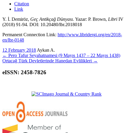
Citation
Link
Y. İ. Demiröz,
Geç Antikçağ Dünyası.
Yazar: P. Brown,
Libri
IV
(2018) 91-94. DOI: 10.20480/lbr.2018018
Permanent Connection Link:
http://www.libridergi.org/en/2018-
en/lbr-0148
12 February 2018
Aykan A.
←
Pero Tafur Seyahatnamesi (9 Mayıs 1437 – 22 Mayıs 1438)
Ortaçağ Türk Devletlerinde Hanedan Evlilikleri
→
eISSN: 2458-7826