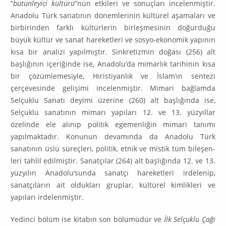
“
bütünleyici kültürü
”nün etkileri ve sonuçları incelen­miştir.
Anadolu Türk sanatının dönemlerinin kültürel aşamaları ve
birbirin­den farklı kültürlerin birleşmesinin doğurduğu
büyük kültür ve sanat hareket­leri ve sosyo-ekonomik yapının
kısa bir analizi yapılmıştır. Sinkretizmin doğası (256) alt
başlığının içeriğinde ise, Anadolu’da mimarlık tarihinin kısa
bir çö­züm­lemesiyle, Hıristiyanlık ve İslam’ın sentezi
çerçevesinde gelişimi ince­lenmiştir. Mimari bağlamda
Selçuklu Sanatı deyimi üzerine (260) alt başlı­ğında ise,
Selçuklu sanatının mimarı yapıları 12. ve 13. yüzyıllar
özelinde ele alınıp politik egemenliğin mimari tanımı
yapılmaktadır. Konunun devamında da Anadolu Türk
sanatının üslü süreçleri, politik, etnik ve mistik tüm bileşen­
leri tahlil edilmiştir. Sanatçılar (264) alt başlığında 12. ve 13.
yüzyılın Anado­lu’sunda sanatçı hareketleri irdelenip,
sanatçıların ait oldukları gruplar, kül­türel kimlikleri ve
yapıları irdelenmiştir.
Yedinci bölüm ise kitabın son bölümüdür ve
İlk Selçuklu Çağı