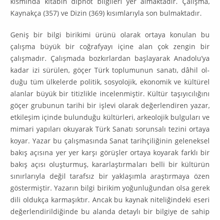
kısmında kitabın dipnot bilgileri yer almaktadır. Çalışma,
Kaynakça (357) ve Dizin (369) kısımlarıyla son bulmaktadır.
Geniş bir bilgi birikimi ürünü olarak ortaya konulan bu
çalışma büyük bir coğrafyayı içine alan çok zengin bir
çalışmadır. Çalışmada bozkırlardan başla­yarak Anadolu’ya
kadar izi sürülen, göçer Türk toplumunun sanatı, dâhil ol­
duğu tüm ülkelerde politik, sosyolojik, ekonomik ve kültürel
alanlar büyük bir ti­tizlikle incelenmiştir. Kültür taşıyıcılığını
göçer grubunun tarihi bir işlevi olarak değerlendiren yazar,
etkileşim içinde bulunduğu kültürleri, arkeolojik bulguları ve
mimari yapıları okuyarak Türk Sanatı sorunsalı tezini ortaya
ko­yar. Yazar bu çalışmasında Sanat tarihçiliğinin geleneksel
bakış açısına yer yer karşı görüşler ortaya koyarak farklı bir
bakış açısı oluşturmuş, kararlaştırma­ları belli bir kültürün
sınırlarıyla değil tarafsız bir yaklaşımla araştırmaya özen
göstermiştir. Yazarın bilgi birikim yoğunluğundan olsa gerek
dili oldukça kar­maşıktır. Ancak bu kaynak niteliğindeki eseri
değerlendirildiğinde bu alanda detaylı bir bilgiye de sahip