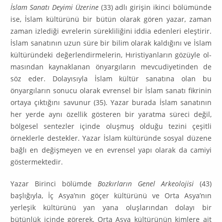
İslam Sanatı Deyimi Üzerine
(33) adlı girişin ikinci bölümünde
ise, İslam kültürünü bir bütün olarak gören yazar, zaman
zaman izlediği evrelerin sü­rek­liliğini iddia edenleri eleştirir.
İslam sanatının uzun süre bir bilim olarak kal­dığını ve İslam
kültüründeki değerlendirmelerin, Hıristiyanların gözüyle ol­
ma­sından kaynaklanan önyargıların mevcudiyetinden de
söz eder. Dolayısıy­la İslam kültür sanatına olan bu
önyargıların sonucu olarak evrensel bir İslam sanatı fikrinin
ortaya çıktığını savunur (35). Yazar burada İslam sanatının
her yerde aynı özellik gösteren bir yaratma süreci değil,
bölgesel sentezler içinde oluşmuş olduğu tezini çeşitli
örneklerle destekler. Yazar İslam kültüründe sos­yal düzene
bağlı en değişmeyen ve en evrensel yapı olarak da camiyi
gös­termektedir.
Yazar Birinci bölümde
Bozkırların Genel Arkeolojisi
(43)
başlığıyla, İç As­ya’nın göçer kültürünü ve Orta Asya’nın
yerleşik kültürünü yan yana oluş­larından dolayı bir
bütünlük içinde görerek, Orta Asya kültürünün kimlere ait