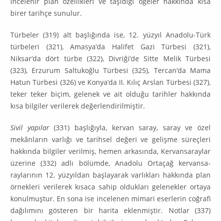
incelenir plan özellikleri ve taşıdığı öğeler hakkında kısa
birer tarihçe sunulur.
Türbeler (319) alt başlığında ise, 12. yüzyıl Anadolu-Türk
türbeleri (321), Amasya’da Halifet Gazi Türbesi (321),
Niksar’da dört türbe (322), Divriği’de Sitte Melik Türbesi
(323), Erzurum Saltukoğlu Türbesi (325), Tercan’da Mama
Hatun Türbesi (326) ve Konya’da II. Kılıç Arslan Türbesi (327),
teker teker biçim, gelenek ve ait olduğu tarihler hakkında
kısa bilgiler verilerek değerlendirilmiştir.
Sivil yapılar
(331) başlığıyla, kervan saray, saray ve özel
mekânların varlığı ve tarihsel değeri ve gelişme süreçleri
hakkında bilgiler verilmiş, hemen arka­sında, Kervansaraylar
üzerine (332) adlı bölümde, Anadolu Ortaçağ kervan­sa­
raylarının 12. yüzyıldan başlayarak varlıkları hakkında plan
örnekleri verile­rek kısaca sahip oldukları gelenekler ortaya
konulmuştur. En sona ise incele­nen mimari eserlerin coğrafi
dağılımını gösteren bir harita eklenmiştir. Notlar (337)