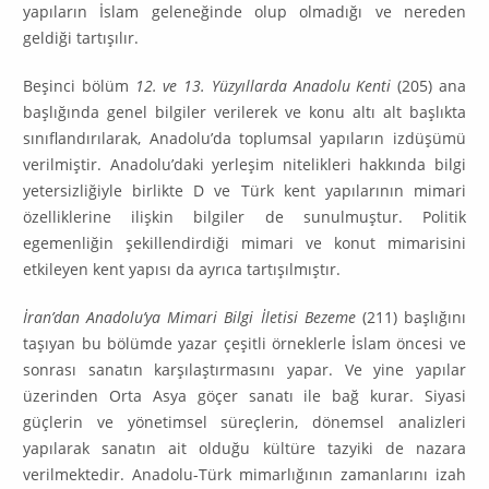
yapıların İslam gelene­ğinde olup olmadığı ve nereden
geldiği tartışılır.
Beşinci bölüm
12. ve 13. Yüzyıllarda Anadolu Kenti
(205) ana
başlığında genel bilgiler verilerek ve konu altı alt başlıkta
sınıflandırılarak, Anadolu’da top­lumsal yapıların izdüşümü
verilmiştir. Anadolu’daki yerleşim nitelikleri hakkında bilgi
yetersizliğiyle birlikte D ve Türk kent yapılarının mimari
özel­liklerine ilişkin bilgiler de sunulmuştur. Politik
egemenliğin şekillendirdiği mi­mari ve konut mimarisini
etkileyen kent yapısı da ayrıca tartışılmıştır.
İran’dan Anadolu’ya Mimari Bilgi İletisi Bezeme
(211) başlığını
taşıyan bu bölümde yazar çeşitli örneklerle İslam öncesi ve
sonrası sanatın karşılaş­tırmasını yapar. Ve yine yapılar
üzerinden Orta Asya göçer sanatı ile bağ kurar. Siyasi
güçlerin ve yönetimsel süreçlerin, dönemsel analizleri
yapılarak sanatın ait olduğu kültüre tazyiki de nazara
verilmektedir. Anadolu-Türk mi­mar­lığının zamanlarını izah