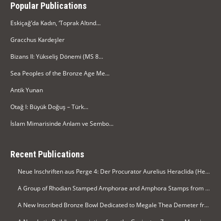
Popular Publications
Eskiçağ’da Kadın, ‘Toprak Altınd...
Gracchus Kardeşler
Bizans II: Yükseliş Dönemi (MS 8...
Sea Peoples of the Bronze Age Me...
Antik Yunan
Otağ I: Büyük Doğuş – Türk...
İslam Mimarisinde Anlam ve Sembo...
Recent Publications
Neue Inschriften aus Perge 4: Der Procurator Aurelius Heraclida (Heraklides) ehrt Kaiser Diocletian in Perge
A Group of Rhodian Stamped Amphorae and Amphora Stamps from Silifke Museum
A New Inscribed Bronze Bowl Dedicated to Megale Thea Demeter from Arykanda