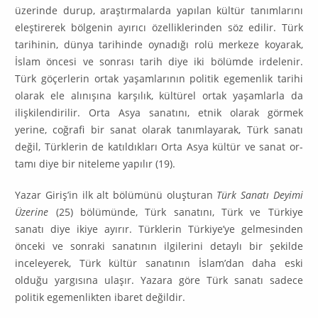
üzerinde durup, araştırmalarda yapılan kültür tanımlarını
eleş­ti­rerek bölgenin ayırıcı özelliklerinden söz edilir. Türk
tarihinin, dünya ta­rihinde oynadığı rolü merkeze koyarak,
İslam öncesi ve sonrası tarih diye iki bölümde irdelenir.
Türk göçerlerin ortak yaşamlarının politik egemenlik tarihi
olarak ele alınışına karşılık, kültürel ortak yaşamlarla da
ilişkilendirilir. Orta As­ya sanatını, etnik olarak görmek
yerine, coğrafi bir sanat olarak tanımlaya­rak, Türk sanatı
değil, Türklerin de katıldıkları Orta Asya kültür ve sanat or­
tamı diye bir niteleme yapılır (19).
Yazar Giriş’in ilk alt bölümünü oluşturan
Türk Sanatı Deyimi
Üzerine
(25) bölümünde, Türk sanatını, Türk ve Türkiye
sanatı diye ikiye ayırır. Türklerin Türkiye’ye gelmesinden
önceki ve sonraki sanatının ilgilerini detaylı bir şe­kilde
inceleyerek, Türk kültür sanatının İslam’dan daha eski
olduğu yargısına ulaşır. Yazara göre Türk sanatı sadece
politik egemenlikten ibaret değildir.