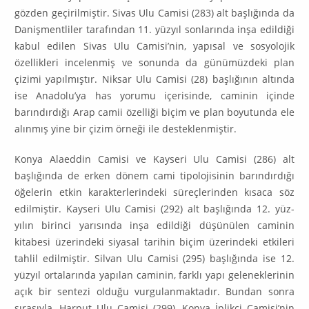
gözden geçirilmiştir. Sivas Ulu Camisi (283) alt başlığında da
Daniş­mentliler tarafından 11. yüzyıl sonlarında inşa edildiği
kabul edilen Sivas Ulu Camisi’nin, yapısal ve sosyolojik
özellikleri incelenmiş ve sonunda da günü­müzdeki plan
çizimi yapılmıştır. Niksar Ulu Camisi (28) başlığının altında
ise Anadolu’ya has yorumu içerisinde, caminin içinde
barındırdığı Arap camii özel­liği biçim ve plan boyutunda ele
alınmış yine bir çizim örneği ile destek­len­miştir.
Konya Alaeddin Camisi ve Kayseri Ulu Camisi (286) alt
başlığında de erken dönem cami tipolojisinin barındırdığı
öğelerin etkin karakterlerindeki süreç­le­rinden kısaca söz
edilmiştir. Kayseri Ulu Camisi (292) alt başlığında 12. yüz­
yılın birinci yarısında inşa edildiği düşünülen caminin
kitabesi üzerindeki siya­sal tarihin biçim üzerindeki etkileri
tahlil edilmiştir. Silvan Ulu Camisi (295) başlığında ise 12.
yüzyıl ortalarında yapılan caminin, farklı yapı geleneklerinin
açık bir sentezi olduğu vurgulanmaktadır. Bundan sonra
sırasıyla, Harput Ulu Camisi (299), Konya İplikçi Camisi’nin