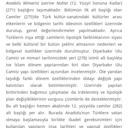
Anadolu Mimarisi üzerine Notlar
(12. Yüzyıl Sonuna Kadar)
(271) başlığını taşımakta­dır. Bölümün ilk alt başlığı olan
Camiler (275)’de Türk kültür-sanatındaki kül­türler arası
etkenlerin ve bölgenin tarihi ödevinin özellikleri üzerinde
duru­lup, genel değerlendirmeler yapılmaktadır. Ayrıca
Türklerin inşa ettiği ca­milerin tipolojik farklılıklarının siyasi
ve belki kültürel bir bütün şeklini alması­nın nedenleri ve
bölgesel özellikler üzerinde durulmuştur. Diyarbakır Ulu
Camisi ve mimari tarihimizdeki yeri (278) isimli alt başlıkta
ise İslam dönem yapılarından biri olan Diyarbakır Ulu
Camisi yapı özellikleri açısından incelen­miştir. Öte yandan
taşıdığı farklı dönem özelliklerinden dolayı değişik yapı
kalıntıları olarak betimlenmiştir. Üzerinde yapılan
birbirinden bağımsız çalış­malar da irdelenmiş ve tipolojik
plan değişikliklerinin vurgusu çizimlerle de desteklenmiştir.
Bu alt başlığın hemen akabinde 12. yüzyılda camiler (282)
alt başlığı yer alır. Burada Anadolu’nun Türklere vatan
olmaya başlamasıyla bir­likte ibadet gereksinimleri için
kullanılan yapıların inşa tarihleri ve yapısal özellikleri