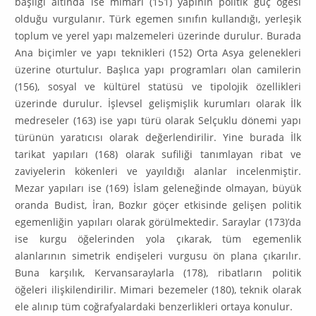
başlığı al­tında ise mimari (151) yapının politik güç öğesi
olduğu vurgulanır. Türk egemen sınıfın kullandığı, yerleşik
toplum ve yerel yapı malzemeleri üzerinde durulur. Burada
Ana biçimler ve yapı teknikleri (152) Orta Asya gelenekleri
üze­rine oturtulur. Başlıca yapı programları olan camilerin
(156), sosyal ve kül­türel statüsü ve tipolojik özellikleri
üzerinde durulur. İşlevsel gelişmişlik ku­rumları olarak İlk
medreseler (163) ise yapı türü olarak Selçuklu dönemi yapı
türünün yaratıcısı olarak değerlendirilir. Yine burada İlk
tarikat yapıları (168) olarak sufiliği tanımlayan ribat ve
zaviyelerin kökenleri ve yayıldığı alan­lar incelenmiştir.
Mezar yapıları ise (169) İslam geleneğinde olmayan, büyük
oranda Budist, İran, Bozkır göçer etkisinde gelişen politik
egemenliğin yapı­ları olarak görülmektedir. Saraylar (173)’da
ise kurgu öğelerinden yola çıka­rak, tüm egemenlik
alanlarının simetrik endişeleri vurgusu ön plana çıkarılır.
Buna karşılık, Kervansaraylarla (178), ribatların politik
öğeleri ilişkilendirilir. Mimari bezemeler (180), teknik olarak
ele alınıp tüm coğrafyalardaki benzer­likleri ortaya konulur.