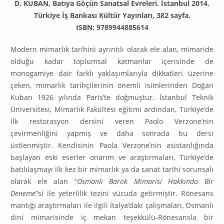
D. KUBAN, Batıya Göçün Sanatsal Evreleri. İstanbul 2014.
Türkiye İş Bankası Kültür Yayınları, 382 sayfa.
ISBN: 9789944885614
Modern mimarlık tarihini ayrıntılı olarak ele alan, mimaride
olduğu kadar top­lumsal katmanlar içerisinde de
monogamiye dair farklı yaklaşımlarıyla dik­katleri üzerine
çeken, mimarlık tarihçilerinin önemli isimlerinden Doğan
Kuban 1926 yılında Paris’te doğmuştur. İstanbul Teknik
Üniversitesi, Mimar­lık Fakültesi eğitimi ardından, Türkiyeʼde
ilk restorasyon dersini veren Paolo Verzoneʼnin
çevirmenliğini yapmış ve daha sonrada bu dersi
üstlenmiştir. Kendisinin Paola Verzoneʼnin asistanlığında
başlayan eski eserler onarım ve araştırmaları, Türkiye’de
batılılaşmayı ilk kez bir mimarlık ya da sanat tarihi sorunsalı
olarak ele alan “
Osmanlı Barok Mimarisi Hakkında Bir
Deneme
”si ile yeterlilik tezini vücuda getirmiştir. Rönesans
mantığı araştırmaları ile ilgili İtalyaʼdaki çalışmaları, Osmanlı
dini mimarisinde iç mekan teşekkülü-Röne­sansla bir