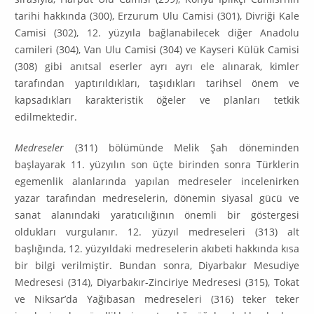
tarihi hakkında (300), Erzurum Ulu Ca­misi (301), Divriği Kale
Camisi (302), 12. yüzyıla bağlanabilecek diğer Anadolu
camileri (304), Van Ulu Camisi (304) ve Kayseri Külük Camisi
(308) gibi anıtsal eserler ayrı ayrı ele alınarak, kimler
tarafından yaptırıldıkları, taşıdıkları tarih­sel önem ve
kapsadıkları karakteristik öğeler ve planları tetkik
edilmektedir.
Medreseler
(311) bölümünde Melik Şah döneminden
başlayarak 11. yüzyılın son üçte birinden sonra Türklerin
egemenlik alanlarında yapılan med­reseler incelenirken
yazar tarafından medreselerin, dönemin siyasal gücü ve
sanat alanındaki yaratıcılığının önemli bir göstergesi
oldukları vur­gulanır. 12. yüzyıl medreseleri (313) alt
başlığında, 12. yüzyıldaki medresele­rin akıbeti hakkında kısa
bir bilgi verilmiştir. Bundan sonra, Diyarbakır Mesu­diye
Medresesi (314), Diyarbakır-Zinciriye Medresesi (315), Tokat
ve Nik­sar’da Yağıbasan medreseleri (316) teker teker