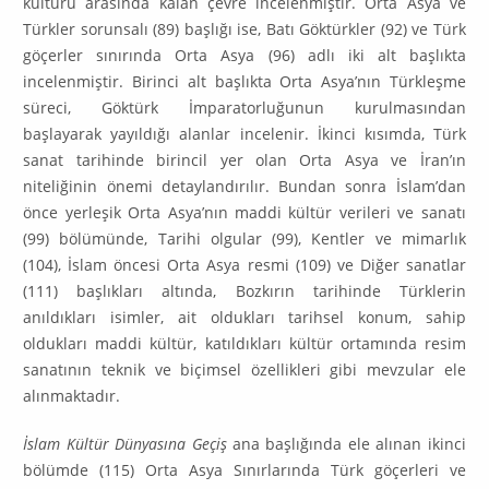
kültürü arasında kalan çevre incelenmiştir. Orta Asya ve
Türkler sorunsalı (89) başlığı ise, Batı Gök­türkler (92) ve Türk
göçerler sınırında Orta Asya (96) adlı iki alt başlıkta
incelenmiştir. Birinci alt başlıkta Orta Asya’nın Türkleşme
süreci, Göktürk İmparatorluğunun kurulmasından
başlayarak yayıldığı alanlar incelenir. İkinci kısımda, Türk
sanat tarihinde birincil yer olan Orta Asya ve İran’ın
niteliğinin önemi detaylandırılır. Bundan sonra İslam’dan
önce yerleşik Orta Asya’nın maddi kültür verileri ve sanatı
(99) bölümünde, Tarihi olgular (99), Kentler ve mimarlık
(104), İslam öncesi Orta Asya resmi (109) ve Diğer sanatlar
(111) başlıkları altında, Bozkırın tarihinde Türklerin
anıldıkları isimler, ait oldukları tarihsel konum, sahip
oldukları maddi kültür, katıldıkları kültür ortamında resim
sanatının teknik ve biçimsel özellikleri gibi mevzular ele
alınmaktadır.
İslam Kültür Dünyasına Geçiş
ana başlığında ele alınan ikinci
bölümde (115) Orta Asya Sınırlarında Türk göçerleri ve