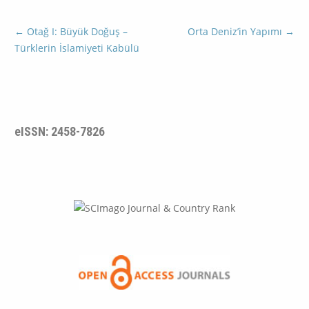
←
Otağ I: Büyük Doğuş –
Orta Deniz’in Yapımı
→
Türklerin İslamiyeti Kabülü
eISSN: 2458-7826