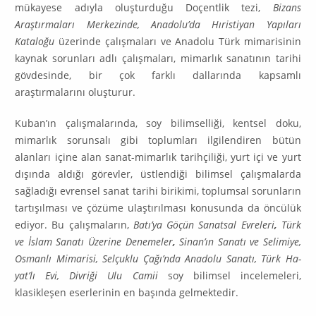
mükayese adıyla oluşturduğu Doçentlik tezi,
Bizans
Araştırmaları Merkezinde, Anadoluʼda Hıristiyan Yapıları
Kataloğu
üzerinde çalışmaları ve Anadolu Türk mimarisinin
kaynak sorunları adlı çalışmaları, mimarlık sanatı­nın tarihi
gövdesinde, bir çok farklı dallarında kapsamlı
araştırmalarını oluş­turur.
Kuban’ın çalışmalarında, soy bilimselliği, kentsel doku,
mimarlık sorunsalı gibi toplumları ilgilendiren bütün
alanları içine alan sanat-mimarlık tarihçiliği, yurt içi ve yurt
dışında aldığı görevler, üstlendiği bilimsel çalışmalarda
sağla­dı­ğı evrensel sanat tarihi birikimi, toplumsal sorunların
tartışılması ve çözü­me ulaştırılması konusunda da öncülük
ediyor. Bu çalışmaların,
Batı’ya Gö­çün Sanatsal Evreleri
,
Türk
ve İslam Sanatı Üzerine Denemeler
,
Sinan’ın Sanatı ve Selimiye,
Osmanlı Mimarisi, Selçuklu Çağı’nda Anadolu Sanatı, Türk Ha­
yat’lı Evi, Divriği Ulu Camii
soy bilimsel incelemeleri,
klasikleşen eserleri­nin en başında gelmektedir.