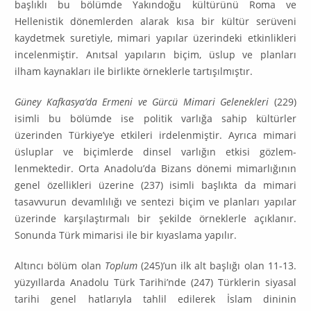
başlıklı bu bölümde Yakındoğu kültürünü Roma ve
Hellenistik dönemlerden alarak kısa bir kültür serüveni
kaydetmek suretiyle, mimari yapılar üzerindeki etkinlikleri
incelenmiştir. Anıtsal yapıların biçim, üslup ve planları
ilham kaynakları ile birlikte örneklerle tartışılmıştır.
Güney Kafkasya’da Ermeni ve Gürcü Mimari Gelenekleri
(229)
isimli bu bölümde ise politik varlığa sahip kültürler
üzerinden Türkiye’ye etkileri irde­len­miştir. Ayrıca mimari
üsluplar ve biçimlerde dinsel varlığın etkisi gözlem­
lenmektedir. Orta Anadolu’da Bizans dönemi mimarlığının
genel özellikleri üzerine (237) isimli başlıkta da mimari
tasavvurun devamlılığı ve sentezi biçim ve planları yapılar
üzerinde karşılaştırmalı bir şekilde örneklerle açıkla­nır.
Sonunda Türk mimarisi ile bir kıyaslama yapılır.
Altıncı bölüm olan
Toplum
(245)’un ilk alt başlığı olan 11-13.
yüzyıllarda Anadolu Türk Tarihiʼnde (247) Türklerin siyasal
tarihi genel hatlarıyla tahlil edilerek İslam dininin