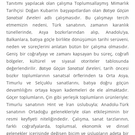
Tanıtımı yapılacak olan çalışma Toplumsallaşmış Mimarlık
Tarihçisi Doğan Kubanʼın başyapıtlardan olan
Batıya Göçün
Sanatsal Evreleri
adlı çalışması­dır. Bu çalışmayı tercih
etmemizin nedeni, Türk sanatının, zamanın karanlık
tünellerinde, Asya bozkırlarından alıp, Anadoluʼya,
Balkanlara, batıya göçle birlikte dönüşümün tarihi serüveni,
neden ve süreçlerini anlatan bütün bir çalışma olmasıdır.
Geniş bir coğrafyayı ve zamanı kapsayan bu süreç, coğrafi
bölgeler, kültürel ve siyasal otoriteler tablosunda
değerlendirilir.
Batıya Gö­çün Sanatsal Evreleri
, tarih öncesi
bozkır toplumlarının sanatsal örflerinden ta Orta Asya,
Timurlu ve Selçuklu sanatlarını, batıya doğru göçün
devamlılı­ğını ortaya koyan kademeleri de ele almaktadır.
Göçer toplumların, Çin gibi yerleşik toplumların ürünleriyle;
Timurlu sanatının Hint ve İran üslubuyla; Anadolu-Türk
sanatının Ortadoğu gelenekleriyle olan etkileşiminin bir
resmi keyfiyeti niteliğindedir. Çalışma, sanat tarzlarının,
farklı coğrafyalarda, top­lumsal, ekonomik ve dinsel
gelenekler içerisinde değişen biçim ve üslupların adeta bir