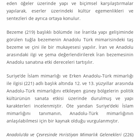
eden öğeler üzerinde yapı ve biçimsel karşılaş­tırmalar
yapılarak, eserler üzerindeki kültür egemenlikleri ve
sentezleri de ayrıca ortaya konulur.
Bezeme (219) başlıklı bölümde ise İran’da yapı gelişiminde
görülen tuğla bezemenin Anadolu Türk mimarisindeki taş
bezeme ve çini ile bir mukayesesi yapılır. İran ve Anadolu
arasındaki ilgi ve şema değerlendirilerek İran beze­mesinin
Anadolu sanatına etki dereceleri tartışılır.
Suriye’de İslam mimarlığı ve Erken Anadolu-Türk mimarlığı
ile ilgisi (221) adlı başlık altında 12. ve 13. yüzyıllar arasında
Anadolu-Türk mimarlığını etki­leyen güney bölgelerin politik
kültürünün sanata etkisi üzerinde durulmuş ve yapı
karakterleri incelenmiştir. Öte yandan Suriye’deki İslam
mimarlığını tanımanın, Anadolu-Türk mimarlığının
anlaşılabilmesi için bir kaynak olduğu vurgulanmıştır.
Anadolu’da ve Çevresinde Hıristiyan Mimarlık Gelenekleri
(226)