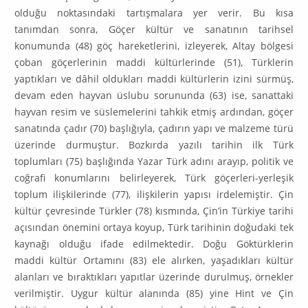
olduğu noktasındaki tartışmalara yer verir. Bu kısa
tanımdan sonra, Göçer kül­tür ve sanatının tarihsel
konumunda (48) göç hareketlerini, izleyerek, Altay bölgesi
çoban göçerlerinin maddi kültürlerinde (51), Türklerin
yaptıkları ve dâhil oldukları maddi kültürlerin izini sürmüş,
devam eden hayvan üslubu sorununda (63) ise, sanattaki
hayvan resim ve süslemelerini tahkik etmiş ardından, göçer
sanatında çadır (70) başlığıyla, çadırın yapı ve malzeme türü
üzerinde durmuştur. Bozkırda yazılı tarihin ilk Türk
toplumları (75) başlığında Yazar Türk adını arayıp, politik ve
coğrafi konumlarını belirleyerek, Türk gö­çerleri-yerleşik
toplum ilişkilerinde (77), ilişkilerin yapısı irdelemiştir. Çin
kültür çevresinde Türkler (78) kısmında, Çinʼin Türkiye tarihi
açısından öne­mi­ni ortaya koyup, Türk tarihinin doğudaki tek
kaynağı olduğu ifade edil­mektedir. Doğu Göktürklerin
maddi kültür Ortamını (83) ele alırken, yaşadık­ları kültür
alanları ve bıraktıkları yapıtlar üzerinde durulmuş, örnekler
veril­miştir. Uygur kültür alanında (85) yine Hint ve Çin