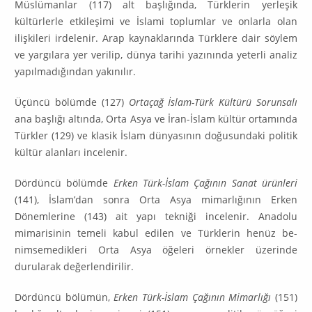
Müslümanlar (117) alt başlı­ğında, Türklerin yerleşik
kültürlerle etkileşimi ve İslami toplumlar ve onlarla olan
ilişkileri irdelenir. Arap kaynaklarında Türklere dair söylem
ve yargılara yer verilip, dünya tarihi yazınında yeterli analiz
yapılmadığından yakınılır.
Üçüncü bölümde (127)
Ortaçağ İslam-Türk Kültürü Sorunsalı
ana başlığı altında, Orta Asya ve İran-İslam kültür ortamında
Türkler (129) ve klasik İslam dünyasının doğusundaki politik
kültür alanları incelenir.
Dördüncü bölümde
Erken Türk-İslam Çağının Sanat ürünleri
(141), İs­lam’dan sonra Orta Asya mimarlığının Erken
Dönemlerine (143) ait yapı tek­niği incelenir. Anadolu
mimarisinin temeli kabul edilen ve Türklerin henüz be­
nimsemedikleri Orta Asya öğeleri örnekler üzerinde
durularak değerlen­dirilir.
Dördüncü bölümün,
Erken Türk-İslam Çağının Mimarlığı
(151)