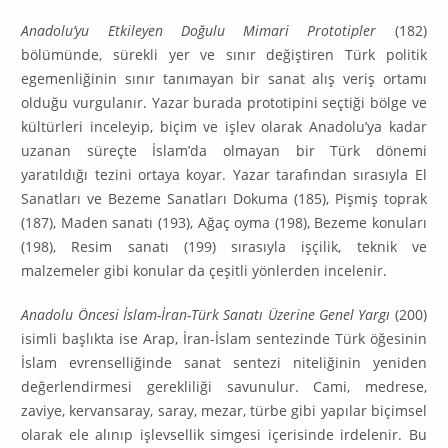
Anadolu’yu Etkileyen Doğulu Mimari Prototipler
(182)
bölümünde, sürekli yer ve sınır değiştiren Türk politik
egemenliğinin sınır tanımayan bir sanat alış veriş ortamı
olduğu vurgulanır. Yazar burada prototipini seçtiği bölge ve
kül­türleri inceleyip, biçim ve işlev olarak Anadolu’ya kadar
uzanan süreçte İs­lam’da olmayan bir Türk dönemi
yaratıldığı tezini ortaya koyar. Yazar tarafın­dan sırasıyla El
Sanatları ve Bezeme Sanatları Dokuma (185), Pişmiş toprak
(187), Maden sanatı (193), Ağaç oyma (198), Bezeme konuları
(198), Resim sanatı (199) sırasıyla işçilik, teknik ve
malzemeler gibi konular da çeşitli yön­lerden incelenir.
Anadolu Öncesi İslam-İran-Türk Sanatı Üzerine Genel Yargı
(200)
isimli başlıkta ise Arap, İran-İslam sentezinde Türk öğesinin
İslam evrenselliğinde sanat sentezi niteliğinin yeniden
değerlendirmesi gerekliliği savunulur. Cami, medrese,
zaviye, kervansaray, saray, mezar, türbe gibi yapılar biçimsel
olarak ele alınıp işlevsellik simgesi içerisinde irdelenir. Bu