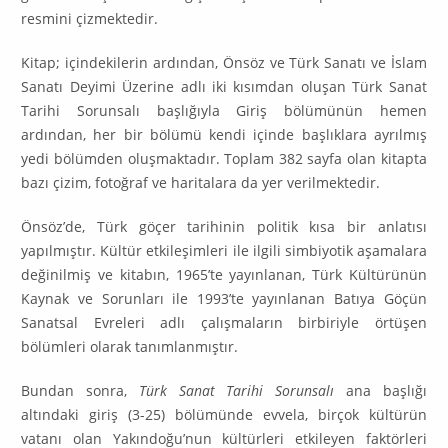
resmini çizmektedir.
Kitap; içindekilerin ardından, Önsöz ve Türk Sanatı ve İslam
Sanatı Deyimi Üzerine adlı iki kısımdan oluşan Türk Sanat
Tarihi Sorunsalı başlığıyla Giriş bö­lümünün hemen
ardından, her bir bölümü kendi içinde başlıklara ayrılmış
yedi bölümden oluşmaktadır. Toplam 382 sayfa olan kitapta
bazı çizim, fo­toğraf ve haritalara da yer verilmektedir.
Önsöz’de, Türk göçer tarihinin politik kısa bir anlatısı
yapılmıştır. Kültür etkileşimleri ile ilgili simbiyotik aşamalara
değinilmiş ve kitabın, 1965’te ya­yın­lanan, Türk Kültürünün
Kaynak ve Sorunları ile 1993’te yayınlanan Batıya Göçün
Sanatsal Evreleri adlı çalışmaların birbiriyle örtüşen
bölümleri olarak tanımlanmıştır.
Bundan sonra,
Türk Sanat Tarihi Sorunsalı
ana başlığı
altındaki giriş (3-25) bölümünde evvela, birçok kültürün
vatanı olan Yakındoğu’nun kültürleri etki­leyen faktörleri