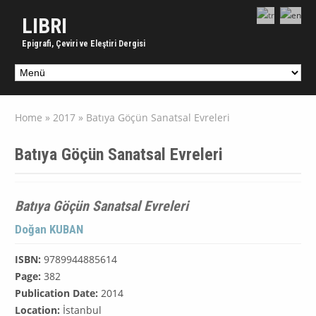
LIBRI
Epigrafi, Çeviri ve Eleştiri Dergisi
Home
»
2017
»
Batıya Göçün Sanatsal Evreleri
Batıya Göçün Sanatsal Evreleri
Batıya Göçün Sanatsal Evreleri
Doğan KUBAN
ISBN:
9789944885614
Page:
382
Publication Date:
2014
Location:
İstanbul