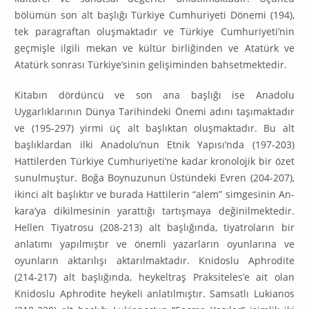
bölümün son alt başlığı Türkiye Cum­huriyeti Dönemi (194),
tek paragraftan oluşmaktadır ve Türkiye Cumhuriyeti’nin
geçmişle ilgili mekan ve kültür birliğinden ve Atatürk ve
Atatürk sonrası Türkiye’sinin gelişiminden bahsetmek­tedir.
Kitabın dördüncü ve son ana başlığı ise Anadolu
Uygarlıklarının Dünya Tarihindeki Önemi adını ta­şımaktadır
ve (195-297) yirmi üç alt başlıktan oluşmaktadır. Bu alt
başlıklardan ilki Anadolu’nun Etnik Yapısı’nda (197-203)
Hattilerden Türkiye Cumhuriyeti’ne kadar kronolojik bir özet
sunulmuş­tur. Boğa Boynuzunun Üstündeki Evren (204-207),
ikinci alt başlıktır ve burada Hattilerin “alem” simgesinin An­
kara’ya dikilmesinin yarattığı tartışmaya değinilmektedir.
Hellen Tiyatrosu (208-213) alt başlığında, ti­yatroların bir
anlatımı yapılmıştır ve önemli yazarların oyunlarına ve
oyunların ak­tarılışı aktarılmaktadır. Knidoslu Aphrodite
(214-217) alt başlığında, heykeltraş Praksiteles’e ait olan
Knidoslu Aphrodite hey­keli anlatılmıştır. Samsatlı Lukianos