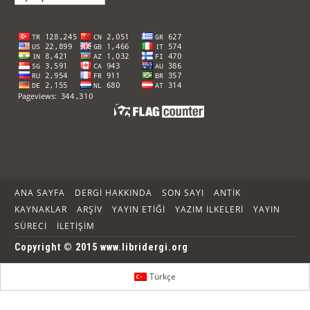
ANA SAYFA
DERGI HAKKINDA
SON SAYI
ANTIK
KAYNAKLAR
ARŞIV
YAYIN ETIĞI
YAZIM İLKELERI
YAYIN
SÜRECI
İLETIŞIM
Copyright © 2015 www.libridergi.org
Türkçe