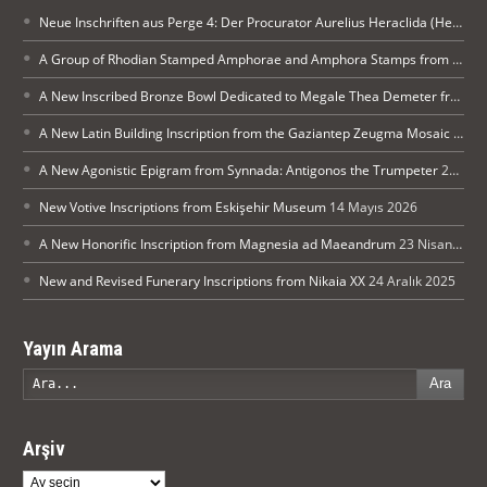
Neue Inschriften aus Perge 4: Der Procurator Aurelius Heraclida (Heraklides) ehrt Kaiser Diocletian in Perge
A Group of Rhodian Stamped Amphorae and Amphora Stamps from Silifke Museum
A New Inscribed Bronze Bowl Dedicated to Megale Thea Demeter from Arykanda
A New Latin Building Inscription from the Gaziantep Zeugma Mosaic Museum
A New Agonistic Epigram from Synnada: Antigonos the Trumpeter
21 Mayıs 2026
New Votive Inscriptions from Eskişehir Museum
14 Mayıs 2026
A New Honorific Inscription from Magnesia ad Maeandrum
23 Nisan 2026
New and Revised Funerary Inscriptions from Nikaia XX
24 Aralık 2025
Yayın Arama
Ara
Arşiv
Arşiv