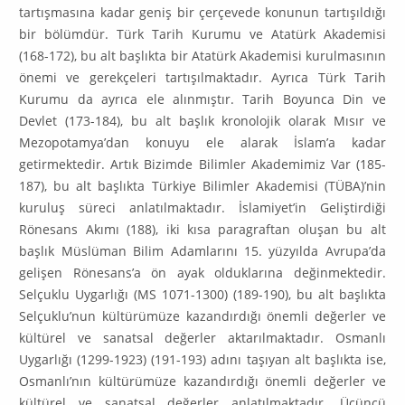
tartışmasına kadar geniş bir çerçevede konunun tartışıldığı
bir bölümdür. Türk Tarih Kurumu ve Atatürk Akademisi
(168-172), bu alt başlıkta bir Atatürk Akade­misi kurulmasının
önemi ve gerekçeleri tartışılmaktadır. Ayrıca Türk Tarih
Kurumu da ayrıca ele alınmıştır. Tarih Boyunca Din ve
Devlet (173-184), bu alt başlık kronolojik olarak Mısır ve
Mezopo­tamya’dan konuyu ele alarak İslam’a kadar
getirmektedir. Artık Bizimde Bilimler Akademimiz Var (185-
187), bu alt başlıkta Türkiye Bilimler Akademisi (TÜBA)’nin
kuruluş süreci anlatılmaktadır. İslamiyet’in Geliştirdiği
Rönesans Akımı (188), iki kısa paragraftan oluşan bu alt
başlık Müslüman Bilim Adamlarını 15. yüzyılda Avrupa’da
gelişen Rönesans’a ön ayak olduklarına değinmektedir.
Selçuklu Uygarlığı (MS 1071-1300) (189-190), bu alt başlıkta
Selçuklu’nun kültürümüze kazandır­dığı önemli değerler ve
kültürel ve sanatsal değerler aktarılmaktadır. Osmanlı
Uygarlığı (1299-1923) (191-193) adını taşıyan alt başlıkta ise,
Osmanlı’nın kültürümüze kazandırdığı önemli değer­ler ve
kültürel ve sanatsal değerler anlatılmaktadır. Üçüncü