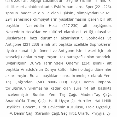
(218-220) alt başlığı Lukianos’un “Seçme Yazılar” isimlik iki
ciltlik eseri anlatılmaktadır. Eski Yunanlılarda Spor (221-226),
sporun ibadet ve din ile olan ilişkisini, olimpi­yatları ve MS
294 senesinde olimpiyatların yasaklanmasını içeren bir alt
başlıktır. Nasreddin Hoca (227-230) alt başlığında,
Nasreddin Hoca’dan ve kültürel olarak etki ettiği, ulusal ve
uluslararası bazı durum­lar aktarılmıştır. Sophokles ve
Antigone (231-233) isimli alt başlıkta özellikle Sophokles’in
tiyatro sanatı için önemi ve Antigone isimli eseri için bir
sosyolojik anlatım yapılmıştır. Tek paragraflık olan “Anadolu
Uygarlığının Dünya Tarihindeki Önemi” (234) isimlik alt
başlıkta Anadolu’nun Dünya kültür lideri olduğu dönemler
aktarılmıştır. Bu alt başlıktan sonra kronolojik olarak Yeni
Taş Çağı’ndan (MÖ 8000-5000) Doğu Roma İmpara­
torluğu’nun yıkılmasına kadar olan süre 14 alt başlıkta
incelenmiştir. Bunlar; Yeni Taş Çağı, Maden-Taş Çağı,
Anadolu’da Tunç Çağı, Hatti Uygarlığı, Hurriler, Hatti-Hitit
Beylikleri Dönemi, Hitit Devle­tinin Kuruluşu, Troia Uygarlığı
III-V, Demir Çağı (Karanlık Çağ), Geç Hitit, Urartu, Phrygia, Ly­