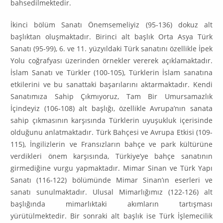
bahsedilmektedir.
İkinci bölüm Sanatı Önemsemeliyiz (95-136) dokuz alt
başlıktan oluşmaktadır. Birinci alt başlık Orta Asya Türk
Sanatı (95-99), 6. ve 11. yüzyıldaki Türk sanatını özellikle İpek
Yolu coğrafyası üze­rinden örnekler vererek açıklamaktadır.
İslam Sanatı ve Türkler (100-105), Türklerin İslam sanatına
etkilerini ve bu sanattaki başarılarını aktarmaktadır. Kendi
Sanatımıza Sahip Çıkmıyoruz, Tam Bir Umursamazlık
İçindeyiz (106-108) alt başlığı, özellikle Avrupa’nın sanata
sahip çıkmasının karşı­sında Türklerin uyuşukluk içerisinde
olduğunu anlatmaktadır. Türk Bahçesi ve Avrupa Etkisi (109-
115), İngilizlerin ve Fransızların bahçe ve park kültürüne
verdikleri önem karşısında, Türkiye’ye bahçe sana­tının
girmediğine vurgu yapmaktadır. Mimar Sinan ve Türk Yapı
Sanatı (116-122) bölü­münde Mimar Sinan’ın eserleri ve
sanatı sunulmaktadır. Ulusal Mimarlığımız (122-126) alt
başlı­ğında mimarlıktaki akımların tartışması
yürütülmektedir. Bir sonraki alt başlık ise Türk İşlemecilik