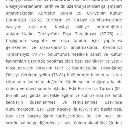
ülkeyi yönetenlerin, tarih ve dil üzerine yaptıkları çalışmaları
anlat­maktadır. Kürtlerin Kökeni ve Tür­kiye’nin Kültür
Bütünlüğü (62-66) Kürtlerin ve Türkiye Cumhuri­yeti’nde
yaşayan ulusların, Kuvâ-yi Milliye bütünlüğünü
anlatmaktadır. Türkiye’nin Dışa Tanıtılması (67-73) alt
başlığında saygınlık ve dışa tanıtım için yapılması
gerekenleri ve olanaklarımızı anlatmaktadır. Kendimizi
Tanıtmalıyız (74-77) bölümünde özellikle sanat ve kültür
kavramları üzerinde yapılmış olan bazı etkinlikler ve yapıl­
ması gereken birtakım işler açıklanmaktadır. Ulaştığımız
Düzeyi Geriletmeyelim (78-81) bölü­münde bilimin ve kitap
okumanın önemine değinilmektedir ve bu doğrultuda bir
önlem ve öneri sunulmaktadır. Eski Eserler ve Turizm (82-
86) alt başlığında öncelikle eğitim ve sonrasında ise antik
kentlerin düzenlenmesi ve temizlenmesi üzerinde
durulmaktadır. Eski Eser Kaçakçılığı (87-91) alt başlığında,
eski eser kaçakçılığının tarihçesinden, bu işin nasıl bir
sektör haline geldiğinden ve nasıl ön­lem alınabileceğinden