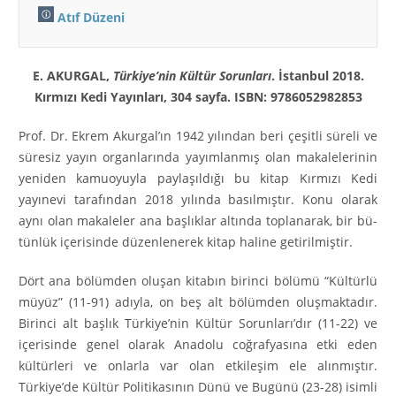
Atıf Düzeni
E. AKURGAL,
Türkiye’nin Kültür Sorunları
. İstanbul 2018.
Kırmızı Kedi Yayınları, 304 sayfa. ISBN: 9786052982853
Prof. Dr. Ekrem Akurgal’ın 1942 yılından beri çeşitli süreli ve
süresiz yayın organlarında yayımlan­mış olan makalelerinin
yeniden kamuoyuyla paylaşıldığı bu kitap Kırmızı Kedi
yayınevi tarafından 2018 yılında basılmıştır. Konu olarak
aynı olan makaleler ana başlıklar altında toplanarak, bir bü­
tünlük içerisinde düzenlenerek kitap haline getirilmiştir.
Dört ana bölümden oluşan kitabın birinci bölümü “Kültürlü
müyüz” (11-91) adıyla, on beş alt bö­lümden oluşmaktadır.
Birinci alt başlık Türkiye’nin Kültür Sorunları’dır (11-22) ve
içerisinde ge­nel ola­rak Anadolu coğrafyasına etki eden
kültürleri ve onlarla var olan etkileşim ele alınmıştır.
Türkiye’de Kültür Politikasının Dünü ve Bugünü (23-28) isimli