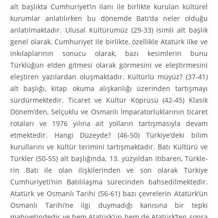
alt başlıkta Cumhuriyet’in ilanı ile birlikte kurulan kültürel
kurumlar anlatılırken bu dönemde Batı’da neler olduğu
anlatılmaktadır. Ulusal Kültürümüz (29-33) isimli alt başlık
genel olarak, Cumhuriyet ile birlikte, özellikle Atatürk ilke ve
inkılaplarının so­nucu olarak, bazı kesimlerin bunu
Türklüğün elden gitmesi olarak görmesini ve eleştirmesini
eleştiren yazılardan oluşmaktadır. Kültürlü müyüz? (37-41)
alt başlığı, kitap okuma alışkanlığı üzerinden tartış­mayı
sürdürmektedir. Ticaret ve Kültür Köprüsü (42-45) Klasik
Dönem’den, Selçuklu ve Osmanlı İmpa­ratorluklarının ticaret
rotaları ve 1976 yılına ait yolların tar­tışmasıyla devam
etmektedir. Hangi Dü­zeyde? (46-50) Türkiye’deki bilim
kurullarını ve kültür te­rimini tartışmaktadır. Batı Kültürü ve
Türkler (50-55) alt başlığında, 13. yüzyıldan itibaren, Türkle­
rin Batı ile olan ilişkilerinden ve son olarak Türkiye
Cumhuriyeti’nin Batılılaşma sürecinden bahse­dilmektedir.
Atatürk ve Osmanlı Tarihi (56-61) bazı çev­relerin Atatürk’ün
Osmanlı Tarihi’ne ilgi duymadığı kanısına bir tepki
mahiyetindedir ve hem Ata­türk’ün hem de Atatürk’ten sonra