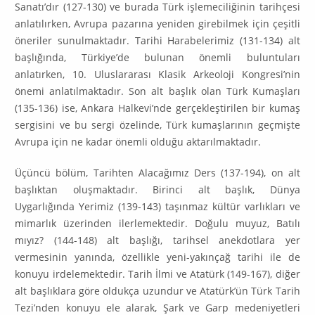
Sanatı’dır (127-130) ve burada Türk işlemeciliğinin tarihçesi
anlatılırken, Avrupa pazarına yeniden girebilmek için çeşitli
öneri­ler sunulmaktadır. Tarihi Harabelerimiz (131-134) alt
başlığında, Tür­kiye’de bulunan önemli buluntu­ları
anlatırken, 10. Uluslararası Klasik Arkeoloji Kongresi’nin
önemi anlatılmaktadır. Son alt başlık olan Türk Kumaşları
(135-136) ise, Ankara Halkevi’nde gerçekleşti­rilen bir kumaş
sergisini ve bu sergi öze­linde, Türk kumaşlarının geçmişte
Avrupa için ne kadar önemli olduğu aktarılmaktadır.
Üçüncü bölüm, Tarihten Alacağımız Ders (137-194), on alt
başlıktan oluşmaktadır. Birinci alt başlık, Dünya
Uygarlığında Yerimiz (139-143) taşınmaz kültür varlıkları ve
mimarlık üzerinden iler­lemektedir. Doğulu muyuz, Batılı
mıyız? (144-148) alt başlığı, tarihsel anekdotlara yer
vermesinin yanında, özellikle yeni-yakınçağ tarihi ile de
konuyu irdelemektedir. Tarih İlmi ve Atatürk (149-167), diğer
alt başlıklara göre oldukça uzundur ve Atatürk’ün Türk Tarih
Tezi’nden konuyu ele ala­rak, Şark ve Garp medeniyetleri