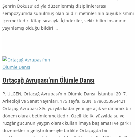
Şehrin Dokusu’ adıyla düzenlenmiş di­sip­linlerarası
sempozyumda sunulmuş olan bildiri metinlerinin büyük kısmını
içermektedir. Kitap sırasıyla İçindekiler, sekiz bilim insanının
yayınlamış olduğu bildiri …
Ortaçağ Avrupası’nın Ölümle Dansı
P. ÜLGEN, Ortaçağ Avrupası’nın Ölümle Dansı. İstanbul 2017.
Arkeoloji ve Sanat Yayınları, 175 sayfa. ISBN: 9786053964421
Ortaçağ Avrupası XIV. yüzyıla kadar yeniliğe açık ve dinamik bir
dönem olarak betimlenmektedir. Özellikle IX. yüzyılda su ve
rüzgâr gücünün yaygın olarak kullanılmaya başlaması ve çarklı
düzeneklerin geliştirilmesiyle birlikte Orta­çağ­da bir