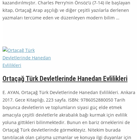
kazandırılmıştır. Charles Perry’nin Önsöz’ü (7-14) ile başlayan
kitap, Ortaçağ Arap aşçılığı ve diğer çeşitli yazılarla derlenen
yazmaları tercüme eden ve düzenleyen modern bilim …
Ortaçağ Türk Devletlerinde Hanedan Evlilikleri
E. AYAN, Ortaçağ Türk Devletlerinde Hanedan Evlilikleri. Ankara
2017. Gece Kitaplığı, 223 sayfa. ISBN: 9786052880050 Tarih
boyunca devletlerin ve toplumların siyasi güç elde etmek
amacıyla çe­şitli devletlerle akrabalık bağı kurmak için evlilik
yoluna gittikleri bilinmekte­dir. Bunun en bariz örneklerini de
Ortaçağ Türk devletlerinde görmekteyiz. Nitekim burada
tanıtılacak olan çalışma uzmanlar ve konuya ilgi duyanlar için