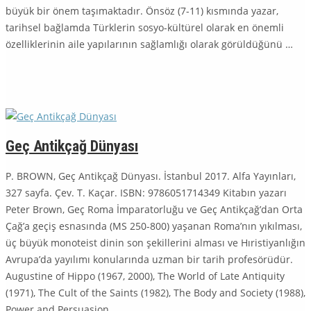
büyük bir önem taşımaktadır. Önsöz (7-11) kısmında yazar,
tarihsel bağlamda Türklerin sosyo-kültürel olarak en önemli
özelliklerinin aile yapılarının sağlamlığı olarak görüldüğünü …
Geç Antikçağ Dünyası
P. BROWN, Geç Antikçağ Dünyası. İstanbul 2017. Alfa Yayınları,
327 sayfa. Çev. T. Kaçar. ISBN: 9786051714349 Kitabın yazarı
Peter Brown, Geç Roma İmparatorluğu ve Geç Antikçağ’dan Or­ta
Çağ’a geçiş esnasında (MS 250-800) yaşanan Roma’nın yıkılması,
üç bü­yük monoteist dinin son şekillerini alması ve Hıristiyanlığın
Avrupa’da yayılımı konularında uzman bir tarih profesörüdür.
Augustine of Hippo (1967, 2000), The World of Late Antiquity
(1971), The Cult of the Saints (1982), The Body and Society (1988),
Power and Persuasion …