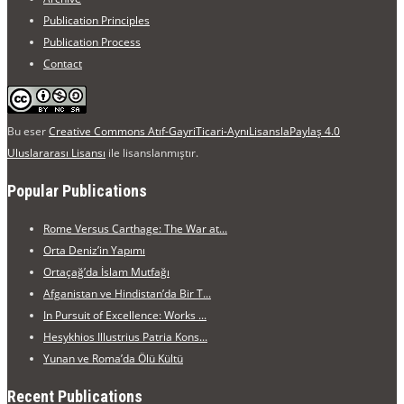
Publication Principles
Publication Process
Contact
Bu eser
Creative Commons Atıf-GayriTicari-AynıLisanslaPaylaş 4.0
Uluslararası Lisansı
ile lisanslanmıştır.
Popular Publications
Rome Versus Carthage: The War at...
Orta Deniz’in Yapımı
Ortaçağ’da İslam Mutfağı
Afganistan ve Hindistan’da Bir T...
In Pursuit of Excellence: Works ...
Hesykhios Illustrius Patria Kons...
Yunan ve Roma’da Ölü Kültü
Recent Publications