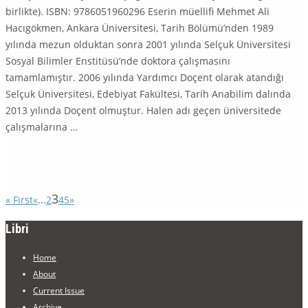
birlikte). ISBN: 9786051960296 Eserin müellifi Mehmet Ali
Hacıgökmen, Ankara Üniversitesi, Tarih Bölü­mü’nden 1989
yılında mezun olduktan sonra 2001 yılında Selçuk Üniversitesi
Sosyal Bilimler Enstitüsü’nde doktora çalışmasını
tamamlamıştır. 2006 yı­lında Yardımcı Doçent olarak atandığı
Selçuk Üniversitesi, Edebiyat Fakültesi, Tarih Anabilim dalında
2013 yılında Doçent olmuştur. Halen adı geçen üni­ver­sitede
çalışmalarına …
3
« First
«
...
2
4
5
»
Libri
Home
About
Current Issue
Archive