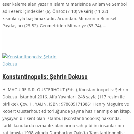
eser kaleme alan yazarın İslam Mima­risinde Anlam ve Sembol
adlı eseri; İçindekiler (6), Önsöz (7-10) ve Giriş (11-22)
kısımlarıyla başlamaktadır. Ardından, Mimarinin Bilimsel
Paydaşları (23-52), Geometriden Mimariye (53-74), …
Konstantinopolis: Şehrin Dokusu
H. MAGUIRE & R. OUSTERHOUT (Eds.), Konstantinopolis: Şehrin
Dokusu. İstanbul 2016. Alfa Yayınları, 248 sayfa (117 resim ile
birlikte). Çev. H. YALIN. ISBN: 9786051713861 Henry Maguire ve
Robert Ousterhout editörlüğünde yayına hazırlanmış olan kitap,
yaşayan bir kent olan İstanbul (Konstantinopolis) hakkında,
farklı konu­larda uzmanlık alanlarına sahip bilim insanlarının
katılımıyla 1998 yılında Dum­barton Oaks’ta ‘Konstantinopolis: