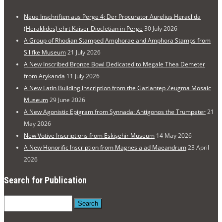
Neue Inschriften aus Perge 4: Der Procurator Aurelius Heraclida
(Heraklides) ehrt Kaiser Diocletian in Perge
30 July 2026
A Group of Rhodian Stamped Amphorae and Amphora Stamps from
Silifke Museum
21 July 2026
A New Inscribed Bronze Bowl Dedicated to Megale Thea Demeter
from Arykanda
11 July 2026
A New Latin Building Inscription from the Gaziantep Zeugma Mosaic
Museum
29 June 2026
A New Agonistic Epigram from Synnada: Antigonos the Trumpeter
21
May 2026
New Votive Inscriptions from Eskişehir Museum
14 May 2026
A New Honorific Inscription from Magnesia ad Maeandrum
23 April
2026
Search for Publication
Search