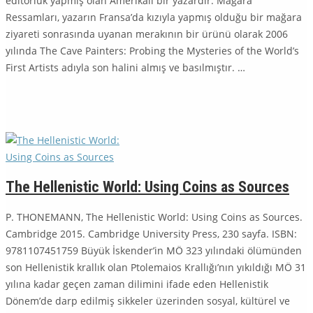
editörlük yapmış olan Ameri­kalı bir yazardır. Mağara
Ressamları, yazarın Fransa’da kızıyla yapmış olduğu bir mağara
ziyareti sonrasında uyanan merakının bir ürünü olarak 2006
yılın­da The Cave Painters: Probing the Mysteries of the World’s
First Artists adıyla son halini almış ve basılmıştır. …
The Hellenistic World: Using Coins as Sources
P. THONEMANN, The Hellenistic World: Using Coins as Sources.
Cambridge 2015. Cambridge University Press, 230 sayfa. ISBN:
9781107451759 Büyük İskender’in MÖ 323 yılındaki ölümünden
son Hellenistik krallık olan Pto­lemaios Krallığı’nın yıkıldığı MÖ 31
yılına kadar geçen zaman dilimini ifade eden Hellenistik
Dönem’de darp edilmiş sikkeler üzerinden sosyal, kültürel ve