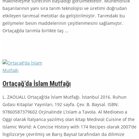
makineleşme sürecinin başladığı görülmektedir. Mühendislik
başa­rı­la­rının yanı sıra tarım teknolojisi ve üretimi doğrudan
etkileyen tarımsal me­totlar da geliştirilmiştir. Tarımdaki bu
gelişmeler besin maddelerinin çeşit­len­mesini sağlamıştır.
Ortaçağda tarımla birlikte taş …
Ortaçağ’da İslam Mutfağı
L. ZAOUALI, Ortaçağ’da İslam Mutfağı. İstanbul 2016. Ruhun
Gıdası Kitaplar Yayınları, 192 sayfa. Çev. B. Baysal. ISBN:
97860587379602 Orjinalinde L’islam a Tavola. Al Medioevo a
Oggi olarak İtalyanca yazılmış olan kitap Medivial Cuisine of the
Islamic World: A Concise History with 174 Recipes olarak 2007’de
İngilizce’ye çevrilmiş ve Barış Baysal tarafından da dilimize