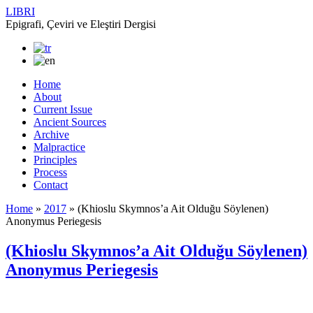
LIBRI
Epigrafi, Çeviri ve Eleştiri Dergisi
Home
About
Current Issue
Ancient Sources
Archive
Malpractice
Principles
Process
Contact
Home
»
2017
»
(Khioslu Skymnos’a Ait Olduğu Söylenen)
Anonymus Periegesis
(Khioslu Skymnos’a Ait Olduğu Söylenen)
Anonymus Periegesis