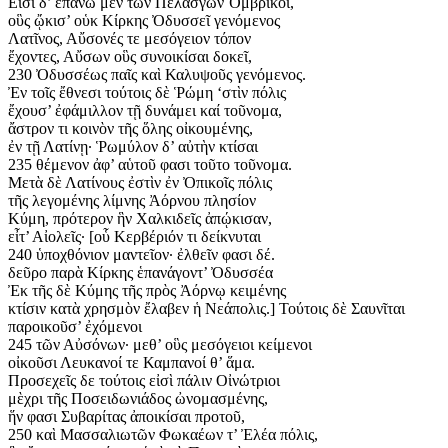
Εἰσὶ δ’ ἐπάνω μὲν τῶν Πελασγῶν Ὀμβρικοὶ,
οὓς ᾤκισ’ οὑκ Κίρκης Ὀδυσσεῖ γενόμενος
Λατῖνος, Αὔσονές τε μεσόγειον τόπον
ἔχοντες, Αὔσων οὓς συνοικίσαι δοκεῖ,
230 Ὀδυσσέως παῖς καὶ Καλυψοῦς γενόμενος.
Ἐν τοῖς ἔθνεσι τούτοις δὲ Ῥώμη ‘στὶν πόλις
ἔχουσ’ ἐφάμιλλον τῇ δυνάμει καί τοῦνομα,
ἄστρον τι κοινὸν τῆς ὅλης οἰκουμένης,
ἐν τῇ Λατίνῃ· Ῥωμύλον δ’ αὐτὴν κτίσαι
235 θέμενον ἀφ’ αὑτοῦ φασι τοῦτο τοῦνομα.
Μετὰ δὲ Λατίνους ἐστὶν ἐν Ὀπικοῖς πόλις
τῆς λεγομένης λίμνης Ἀόρνου πλησίον
Κύμη, πρότερον ἣν Χαλκιδεῖς ἀπῴκισαν,
εἶτ’ Αἰολεῖς· [οὗ Κερβέριόν τι δείκνυται
240 ὑποχθόνιον μαντεῖον· ἐλθεῖν φασι δέ.
δεῦρο παρὰ Κίρκης ἑπανάγοντ’ Ὀδυσσέα
Ἐκ τῆς δὲ Κύμης τῆς πρὸς Ἀόρνῳ κειμένης
κτίσιν κατὰ χρησμὸν ἔλαβεν ἡ Νεάπολις.] Τούτοις δὲ Σαυνῖται
παροικοῦσ’ ἐχόμενοι
245 τῶν Αὐσόνων· μεθ’ οὓς μεσόγειοι κείμενοι
οἰκοῦσι Λευκανοί τε Καμπανοί θ’ ἅμα.
Προσεχεῖς δε τούτοις εἰσὶ πάλιν Οἰνώτριοι
μὲχρι τῆς Ποσειδωνιάδος ὠνομασμένης,
ἥν φασι Συβαρίτας ἀποικίσαι προτοῦ,
250 καὶ Μασσαλιωτῶν Φωκαέων τ’ Ἐλέα πόλις,