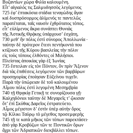
Βυζαντίων χώρα Φιλία καλουμένη.
Εἶτ’ αἰγιαλός τις Σαλμυδησσὸς λεγόμενος
725 ἐφ’ ἑπτακόσια στάδια τεναγώδης ἄγαν
καὶ δυσπρόσορμος ἀλίμενός τε παντελῶς
παρατέταται, ταῖς ναυσὶν ἐχθρότατος τόπος.
εἶτ’ εὐλίμενος ἄκρα συνάπτει Θυνιὰς
τῆς Ἀστικῆς Θρᾴκης ὑπάρχουσ’ ἐσχάτη,
730 μεθ’ ἣν πόλις ἐστὶ σύνορος Ἀπολλωνία ·
ταύτην δὲ πρότερον ἔτεσι πεντήκοντά που
κτίζουσι τῆς Κύρου βασιλείας τὴν πόλιν
εἰς τοὺς τόπους ἐλθόντες οἱ Μιλήσιοι.
Πλείστας ἀποικίας γὰρ ἐξ Ἰωνὶας
735 ἔστειλαν εἰς τὸν Πόντον, ὃν πρὶν Ἄξενον
διὰ τὰς ἐπιθέσεις λεγόμενον τῶν βαρβάρων
προσηγορίας ἐποίησαν Εὐξείνου τυχεῖν.
Παρὰ τὴν ὑπώρειαν δὲ τοῦ καλουμένου
Αἵμου πόλις ἐστὶ λεγομένη Μεσημβρία
740 τῇ Θρᾳκίᾳ Γετικῇ τε συνορίζουσα γῇ·
Καλχηδόνιοι ταύτην δὲ Μεγαρεῖς τ’ ᾤκισαν
ὅτ’ ἐπὶ Σκύθας Δαρεῖος ἐστρατεύετο.
Αἷμος μέγιστον δ’ ἐστὶν ὑπὲρ αὐτὴν ὄρος
τῷ Κίλικι Ταύρῳ τὸ μέγεθος προσεμφερὴς
745 τῇ τε κατὰ μῆκος τῶν τόπων παρεκτάσει·
ἀπὸ γὰρ Κροβύζων τῶν τε Ποντικῶν ὅρων
ἄχρι τῶν Ἀδριατικῶν διεκβάλλει τόπων.