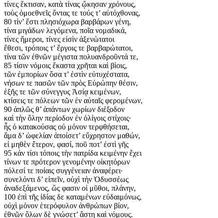
τίνες ἔκτισαν, κατὰ τίνας ᾤκησαν χρόνους,
τοὺς ὁμοεθνεῖς ὄντας τε τούς τ’ αὐτόχθονας,
80 τίν’ ἔστι πλησιόχωρα βαρβάρων γένη,
τίνα μιγάδων λεγόμενα, ποῖα νομαδικά,
τίνες ἥμεροι, τίνες εἰσὶν ἀξενὼτατοι
ἔθεσι, τρόποις τ’ ἔργοις τε βαρβαρώτατοι,
τίνα τῶν ἐθνῶν μέγιστα πολυανδροῦντά τε,
85 τίσιν νόμοις ἕκαστα χρῆται καὶ βὶοις,
τῶν ἐμπορίων ὅσα τ’ ἐστὶν εὐτυχέστατα,
νήσων τε πασῶν τῶν πρὸς Εὐρώπην θέσιν,
ἑξῆς τε τῶν σύνεγγυς Ἀσίᾳ κειμένων,
κτίσεις τε πόλεων τῶν ἐν αὐταῖς φερομένων,
90 ἁπλῶς θ’ ἁπάντων χωρίων διέξοδον
καὶ τὴν ὅλην περίοδον ἐν ὀλίγοις στίχοις·
ἧς ὁ κατακούσας οὐ μόνον τερφθήσεται,
ἅμα δ’ ὠφελίαν ἀποίσετ’ εὔχρηστον μαθών,
εἰ μηθὲν ἕτερον, φασί, ποῦ ποτ’ ἐστὶ γῆς
95 κάν τίσι τόποις τὴν πατρίδα κειμένην ἔχει
τίνων τε πρότερον γενομένην οἰκητόρων
πόλεσί τε ποίαις συγγένειαν ἀναφέρει·
συνελόντι δ’ εἰπεῖν, οὐχὶ τὴν Ὀδυσσέως
ἀναδεξάμενος, ὥς φασιν οἱ μῦθοι, πλάνην,
100 ἐπὶ τῆς ἰδίας δε καταμένων εὐδαιμόνως,
οὐχὶ μόνον ἑτερόφυλον ἀνθρώπων βίον,
ἐθνῶν ὅλων δὲ γνώσετ’ ἄστη καὶ νόμους.