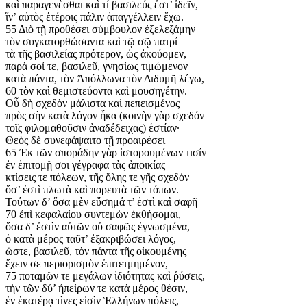
καὶ παραγενὲσθαι καὶ τί βασιλεύς ἐστ’ ἰδεῖν,
ἵν’ αὐτὸς ἑτέροις πάλιν ἀπαγγέλλειν ἔχω.
55 Διὸ τῇ προθέσει σύμβουλον ἐξελεξάμην
τὸν συγκατορθώσαντα καὶ τῷ σῷ πατρί
τὰ τῆς βασιλείας πρότερον, ὡς ἀκούομεν,
παρὰ σοί τε, βασιλεῦ, γνησίως τιμώμενον
κατὰ πάντα, τὸν Ἀπόλλωνα τὸν Διδυμῆ λέγω,
60 τὸν καὶ θεμιστεύοντα καὶ μουσηγέτην.
Οὗ δὴ σχεδὸν μάλιστα καὶ πεπεισμένος
πρὸς σὴν κατὰ λόγον ἧκα (κοινὴν γὰρ σχεδόν
τοῖς φιλομαθοῦσιν ἀναδέδειχας) ἑστίαν·
Θεὸς δὲ συνεφάψαιτο τῇ προαιρέσει
65 Ἐκ τῶν σποράδην γὰρ ἱστορουμένων τισίν
ἐν ἐπιτομῇ σοι γέγραφα τὰς ἀποικίας
κτίσεις τε πόλεων, τῆς ὅλης τε γῆς σχεδόν
ὅσ’ ἐστὶ πλωτὰ καὶ πορευτὰ τῶν τόπων.
Τούτων δ’ ὅσα μὲν εὔσημά τ’ ἐστὶ καὶ σαφῆ
70 ἐπὶ κεφαλαίου συντεμὼν ἐκθήσομαι,
ὅσα δ’ ἐστὶν αὐτῶν οὐ σαφῶς ἐγνωσμένα,
ὁ κατὰ μέρος ταῦτ’ ἐξακριβώσει λόγος,
ὥστε, βασιλεῦ, τὸν πάντα τῆς οἰκουμένης
ἔχειν σε περιορισμὸν ἐπιτετμημένον,
75 ποταμῶν τε μεγάλων ἰδιότητας καὶ ῥύσεις,
τὴν τῶν δύ’ ἠπείρων τε κατὰ μέρος θέσιν,
ἐν ἑκατέρᾳ τὶνες εἰσὶν Ἑλλήνων πόλεις,