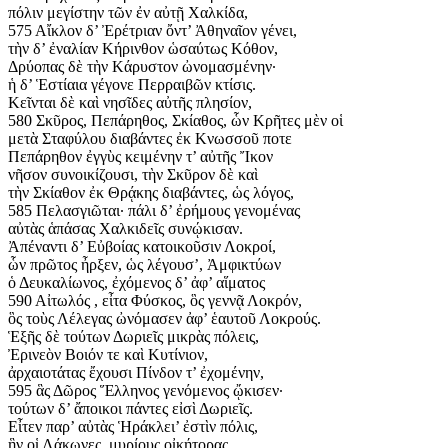
πόλιν μεγίστην τῶν ἐν αὐτῇ Χαλκίδα,
575 Αἴκλον δ’ Ἐρέτριαν ὄντ’ Ἀθηναῖον γένει,
τὴν δ’ ἐναλίαν Κήρινθον ὡσαύτως Κόθον,
Δρύοπας δὲ τὴν Κάρυστον ὠνομασμένην·
ἡ δ’ Ἑστίαια γέγονε Περραιβῶν κτίσις.
Κεῖνται δὲ καὶ νησῖδες αὐτῆς πλησίον,
580 Σκῦρος, Πεπάρηθος, Σκίαθος, ὧν Κρῆτες μὲν οἱ
μετὰ Σταφύλου διαβάντες ἐκ Κνωσσοῦ ποτε
Πεπάρηθον ἐγγὺς κειμένην τ’ αὐτῆς Ἴκον
νῆσον συνοικίζουσι, τὴν Σκῦρον δὲ καὶ
τὴν Σκίαθον ἐκ Θρᾴκης διαβάντες, ὡς λόγος,
585 Πελασγιῶται· πάλι δ’ ἐρήμους γενομένας
αὐτὰς ἁπάσας Χαλκιδεῖς συνῴκισαν.
Ἀπέναντι δ’ Εὐβοίας κατοικοῦσιν Λοκροί,
ὧν πρῶτος ἦρξεν, ὡς λέγουσ’, Ἀμφικτύων
ὁ Δευκαλίωνος, ἐχόμενος δ’ ἀφ’ αἵματος
590 Αἰτωλός , εἶτα Φύσκος, ὃς γεννᾷ Λοκρόν,
ὃς τοὺς Λέλεγας ὠνόμασεν ἀφ’ ἑαυτοῦ Λοκρούς.
Ἑξῆς δὲ τούτων Δωριεῖς μικρὰς πόλεις,
Ἐρινεὸν Βοιόν τε καὶ Κυτίνιον,
ἀρχαιοτάτας ἔχουσι Πίνδον τ’ ἐχομένην,
595 ἃς Δῶρος Ἕλληνος γενόμενος ᾤκισεν·
τούτων δ’ ἄποικοι πάντες εἰσὶ Δωριεῖς.
Εἶτεν παρ’ αὐτὰς Ἡράκλει’ ἐστὶν πόλις,
ἣν οἱ Λάκωνες, μυρίους οἰκήτορας