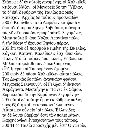
Στάσεως δ’ ἐν αὐτοῖς γενομένης, οἱ Χαλκιδεῖς
κτίζουσι Νάξον, οἱ Μεγαρεῖς δὲ τὴν Ὕβλαν,
τὸ δ’ ἐπὶ Ζεφύριον τῆς Ἰταλίας Δωριεῖς
κατέσχον· Ἀρχίας δὲ τούτους προσλαβὼν
280 ὁ Κορίνθιος μετὰ Δωριέων κατῴκισεν
ἀπὸ τῆς ὁμόρου λίμνης λαβούσας τοὔνομα
τὰς νῦν Συρακούσας παρ’ αὐτοῖς λεγομένας.
Μετὰ ταῦτα δ’ ἀπὸ Νάξου Λεοντίνοι πόλις
ἡ τὴν θέσιν τ’ ἔχουσα Ῥηγίου πέραν,
285 ἐπὶ τοῦ δὲ πορθμοῦ κειμένη τῆς Σικελίας,
Ζάγκλη, Κατάνη, Καλλίπολις ἔσχ’ ἀποικίαν.
Πάλιν δ’ ἀπὸ τούτων δύο πόλεις, Εὔβοια καί
Μύλαι κατῳκίσθησαν ἐπικαλούμεναι,
εἶθ’ Ἱμέρα καὶ Ταυρομένιον ἐχομένη·
290 εἰσὶν δὲ πᾶσαι Χαλκιδέων αὗται πόλεις.
Τὰς Δωρικὰς δὲ πάλιν ἀναγκαῖον φράσαι.
Μεγαρεῖς Σελινοῦνθ’, οἱ Γελῷοι δ’ ἔκτισαν
Ἀκράγαντα, Μεσσήνην δ’ Ἴωνες ἐκ Σάμου,
Συρακόσιοι δὲ τὴν Καμάριναν λεγομένην·
295 αὐτοὶ δὲ ταύτην ἦραν ἐκ βάθρων πάλιν,
πρὸς ἓξ ἔτη καὶ τετταράκοντ’ ᾠκημένην.
Αὗται μέν οὖν εἰσ’ αἱ πόλεις Ἑλληνίδες·
τὰ δὲ λοιπὰ βάρβαρ’ ἐστὶ τῶν πολισμάτων,
Καρχηδονίων ἐντειχισάντων τοὺς τόπους.
300 Ἡ δ’ Ἰταλία προσεχὴς μέν ἐστ’ Οἰνωτρίᾳ,