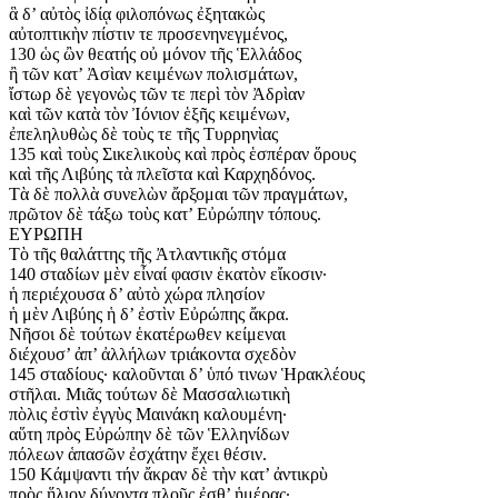
ἃ δ’ αὐτὸς ἰδίᾳ φιλοπόνως ἐξητακὼς
αὐτοπτικὴν πίστιν τε προσενηνεγμένος,
130 ὡς ὢν θεατής οὐ μόνον τῆς Ἑλλάδος
ἢ τῶν κατ’ Ἀσὶαν κειμένων πολισμάτων,
ἴστωρ δὲ γεγονὼς τῶν τε περὶ τὸν Ἀδρὶαν
καὶ τῶν κατὰ τὸν Ἰόνιον ἑξῆς κειμένων,
ἐπεληλυθὼς δὲ τοὺς τε τῆς Τυρρηνὶας
135 καὶ τοὺς Σικελικοὺς καὶ πρὸς ἑσπέραν ὅρους
καὶ τῆς Λιβύης τὰ πλεῖστα καὶ Καρχηδόνος.
Τὰ δὲ πολλὰ συνελὼν ἄρξομαι τῶν πραγμάτων,
πρῶτον δὲ τάξω τοὺς κατ’ Εὐρώπην τόπους.
ΕΥΡΩΠΗ
Τὸ τῆς θαλάττης τῆς Ἀτλαντικῆς στόμα
140 σταδίων μὲν εἶναί φασιν ἑκατὸν εἴκοσιν·
ἡ περιέχουσα δ’ αὐτὸ χώρα πλησίον
ἡ μὲν Λιβύης ἡ δ’ ἐστὶν Εὐρώπης ἄκρα.
Νῆσοι δὲ τούτων ἑκατέρωθεν κείμεναι
διέχουσ’ ἀπ’ ἀλλήλων τριάκοντα σχεδὸν
145 σταδίους· καλοῦνται δ’ ὑπό τινων Ἡρακλέους
στῆλαι. Μιᾶς τούτων δὲ Μασσαλιωτικὴ
πὸλις ἐστὶν ἐγγὺς Μαινάκη καλουμένη·
αὕτη πρὸς Εὐρώπην δὲ τῶν Ἑλληνίδων
πόλεων ἁπασῶν ἐσχάτην ἔχει θέσιν.
150 Κάμψαντι τήν ἄκραν δὲ τὴν κατ’ ἀντικρὺ
πρὸς ἥλιον δύνοντα πλοῦς ἐσθ’ ἡμέρας·