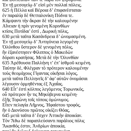
Ἐν τῇ μεσογείῳ δ’ εἰσὶ μὲν πολλαὶ πόλεις,
625 ἡ Πέλλα καὶ Βέροια δ’ ἐπιφανέσταται·
ἐν παραλίᾳ δὲ Θετταλονίκη Πύδνα τε.
Κάμψαντι τὴν ἄκραν δὲ τὴν καλουμένην
Αἴνειαν ἡ πρὶν γενομένη Κορινθίων
κτίσις Ποτίδαι’ ἐστὶ , Δωρικὴ πόλις,
630 μετὰ ταῦτα Κασάνδρεια δ’ ὠνομασμένη.
Ἐν τῇ μεσογείῳ δ’ Ἀντιγόνεια λεγομένη·
Ὀλύνθου ὕστερον δὲ γενομένη πόλις,
ἣν ἑξανέστησεν Φίλιππος ὁ Μακεδὼν
δόρατι κρατήσας. Μετὰ δὲ τὴν Ὀλυνθίαν
635 Ἀρέθουσα Παλλήνη τ’ ἐπ’ ἰσθμοῦ κειμένη.
Ταύτην δὲ, Φλέγραν τὸ πρότερον καλουμένην
τοὺς θεομάχους Γίγαντας οἰκῆσαι λόγος,
μετὰ ταῦτα Πελληνεῖς δ’ ἀφ’ αὑτῶν ὀνομάσαι
λέγουσιν ὁρμηθέντας ἐξ Ἀχαΐας.
640 Εἶτ’ ἐστὶ κόλπος λεγόμενος Τορωνικός,
οὗ πρότερον ἦν τις Μηκύβερνα κειμένη·
ἑξῆς Τορώνη τοῖς τόποις ὁμώνυμος.
Εἶτεν πελαγία Λῆμνος, Ἡφαίστου τροφός,
ἣν ὁ Διονύσου πρῶτος οἰκίζει Θόας,
645 μετὰ ταῦτα δ’ ἔσχεν Ἀττικὴν ἀποικίαν.
Τὸν Ἄθω δὲ παραπλεύσαντι παράλιος πόλις
Ἄκανθός ἐστιν, Ἀνδρίων ἀποικία,