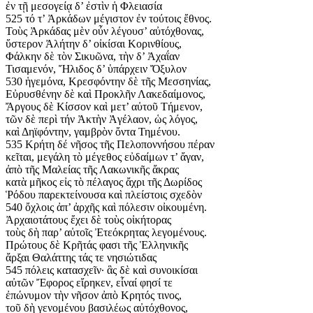
ἐν τῇ μεσογείᾳ δ’ ἐστὶν ἡ Φλειασία
525 τό τ’ Ἀρκάδων μέγιστον ἐν τούτοις ἔθνος.
Τοὺς Ἀρκάδας μὲν οὖν λέγουσ’ αὐτόχθονας,
ὕστερον Ἀλήτην δ’ οἰκίσαι Κορινθίους,
Φάλκην δὲ τὸν Σικυῶνα, τὴν δ’ Ἀχαΐαν
Τισαμενόν, Ἤλιδος δ’ ὑπάρχειν Ὄξυλον
530 ἡγεμόνα, Κρεσφόντην δὲ τῆς Μεσσηνίας,
Εὐρυσθένην δὲ καὶ Προκλῆν Λακεδαίμονος,
Ἄργους δὲ Κίσσον καὶ μετ’ αὐτοῦ Τήμενον,
τῶν δὲ περὶ τήν Ἀκτὴν Ἀγέλαον, ὡς λόγος,
καὶ Δηϊφόντην, γαμβρὸν ὄντα Τημένου.
535 Κρήτη δέ νῆσος τῆς Πελοποννήσου πέραν
κεῖται, μεγάλη τὸ μέγεθος εὐδαίμων τ’ ἄγαν,
ἀπὸ τῆς Μαλείας τῆς Λακωνικῆς ἄκρας
κατὰ μῆκος εἰς τὸ πέλαγος ἄχρι τῆς Δωρίδος
Ῥόδου παρεκτείνουσα καὶ πλείστοις σχεδὸν
540 ὄχλοις ἀπ’ ἀρχῆς καὶ πόλεσιν οἰκουμένη.
Ἀρχαιοτάτους ἔχει δὲ τοὺς οἰκήτορας
τοὺς δὴ παρ’ αὐτοῖς Ἐτεόκρητας λεγομένους.
Πρώτους δὲ Κρῆτάς φασι τῆς Ἑλληνικῆς
ἄρξαι Θαλάττης τάς τε νησιώτιδας
545 πόλεις κατασχεῖν· ἃς δὲ καὶ συνοικίσαι
αὐτῶν Ἔφορος εἴρηκεν, εἷναί φησί τε
ἐπώνυμον τὴν νῆσον ἀπὸ Κρητός τινος,
τοῦ δὴ γενομένου βασιλέως αὐτόχθονος,