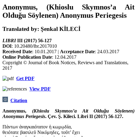
Anonymus, (Khioslu Skymnos’a Ait
Olduğu Söylenen) Anonymus Periegesis
Translated by: Şenkal KİLECİ
LIBRI
III (2017) 56-127
DOI
: 10.20480/lbr.2017010
Received Date
: 10.01.2017 |
Acceptance Date
: 24.03.2017
Online Publication Date
: 12.04.2017
Copyright © Journal of Book Notices, Reviews and Translations,
2017
Get PDF
View PDF
Citation
Anonymus,
(Khioslu Skymnos’a Ait Olduğu Söylenen)
Anonymus Periegesis
. Çev. Ş. Kileci. Libri II (2017) 56-127.
Πάντων ἀναγκαιότατον ἡ κωμῳδία,
θειότατε βασιλεῦ Νικόμηδες, τοῦτ’ ἔχει