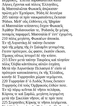
Βέβρυκες. Ἔπειτα παραθαλάττιοι κάτω
Λίγυες ἔχονται καὶ πόλεις Ἑλληνίδες,
ἃς Μασσαλιῶται Φωκαεῖς ἀπῴκισαν·
πρώτη μὲν Ἐμπόριον, Ῥόδη δὲ δευτέρα
205 ταύτην οἱ πρὶν ναυκρατοῦντες ἔκτισαν
Ῥόδιοι. Μεθ’ οὓς ἐλθόντες εἰς Ἰβηρίαν
οἱ Μασσαλίαν κτίσαντες ἔσχον Φωκαεῖς
Ἀγάθην Ῥοδανουσίαν τε, Ῥοδανὸς ἣν μέγας
ποταμὸς παραρρεῖ, Μασσαλία δ’ ἐστ’ ἐχομένη,
210 πόλις μεγίστη, Φωκαέων ἀποικία.
Ἐν τῇ Λιγυστίκῃ δὲ ταύτην ἔκτισαν
πρὸ τῆς μάχης τῆς ἐν Σαλαμῖνι γενομένης
ἔτεσιν πρότερον, ὥς φασιν, ἑκατὸν εἴκοσι.
Τίμαιος οὕτως ἱστορεῖ δὲ τὴν κτίσιν.
215 Εἶτεν μετὰ ταύτην Ταυρόεις καὶ πλησίον
πόλις Ὀλβία κἀντίπολις αὐτῶν ἐσχάτη.
Μετὰ τήν Λιγυστίκην Πελασγοὶ δ’ εἰσὶν οἱ
πρότερον κατοικίσαντες ἐκ τῆς Ἑλλάδος,
κοινὴν δὲ Τυρρηνοῖσι χώραν νεμόμενοι.
220 Τυρρηνίαν δ’ ὁ Λυδὸς Ἄτυος ἔκτισεν
Τυρρηνὸς ἐπὶ τοὺς Ὀμβρικοὺς ἐλθών ποτε.
Ἐν τῷ πόρῳ κεῖνται δὲ νῆσοι πελάγιαι,
Κύρνος τε καὶ Σαρδὼ, μεγίστη λεγομένη
μετὰ τὴν Σικελίαν νῆσον, αἵ τε πρίν ποτε
225 Σειρηνίδες Κίρκης τε νῆσοι λεγόμεναι.