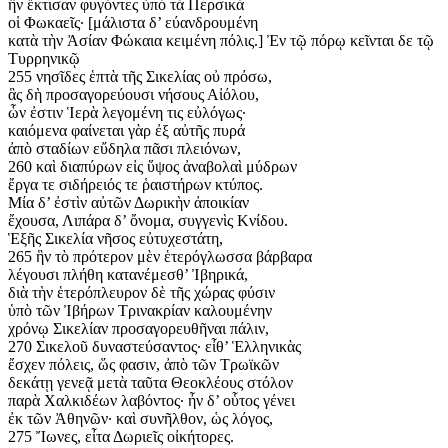
ἣν ἔκτισαν φυγόντες ὑπὸ τὰ Περσικὰ
οἱ Φωκαεῖς· [μάλιστα δ’ εύανδρουμένη
κατὰ τὴν Ἀσίαν Φώκαια κειμένη πόλις.] Ἐν τῷ πόρῳ κεῖνται δε τῷ
Τυρρηνικῷ
255 νησῖδες ἑπτὰ τῆς Σικελίας οὐ πρόσω,
ἃς δὴ προσαγορεύουσι νήσους Αἰόλου,
ὧν ἐστιν Ἱερὰ λεγομένη τις εὐλόγως·
καιόμενα φαίνεται γὰρ ἐξ αὐτῆς πυρά
ἀπὸ σταδίων εὔδηλα πᾶσι πλειόνων,
260 καὶ διαπύρων εἰς ὕψος ἀναβολαὶ μύδρων
ἔργα τε σιδήρειός τε ῥαιστήρων κτύπος.
Μία δ’ ἐστὶν αὐτῶν Δωρικὴν ἀποικίαν
ἔχουσα, Λιπάρα δ’ ὄνομα, συγγενὶς Κνίδου.
Ἑξῆς Σικελία νῆσος εὐτυχεστάτη,
265 ἣν τὸ πρότερον μὲν ἑτερόγλωσσα βάρβαρα
λέγουσι πλήθη κατανέμεσθ’ Ἰβηρικά,
διὰ τὴν ἑτερόπλευρον δὲ τῆς χώρας φύσιν
ὑπὸ τῶν Ἰβήρων Τρινακρίαν καλουμένην
χρόνῳ Σικελίαν προσαγορευθῆναι πάλιν,
270 Σικελοῦ δυναστεύσαντος· εἶθ’ Ἑλληνικὰς
ἔσχεν πόλεις, ὥς φασιν, ἀπὸ τῶν Τρωϊκῶν
δεκάτῃ γενεᾷ μετὰ ταῦτα Θεοκλέους στόλον
παρὰ Χαλκιδέων λαβόντος· ἦν δ’ οὗτος γένει
ἐκ τῶν Ἀθηνῶν· καὶ συνῆλθον, ὡς λόγος,
275 Ἴωνες, εἶτα Δωριεῖς οἰκήτορες.