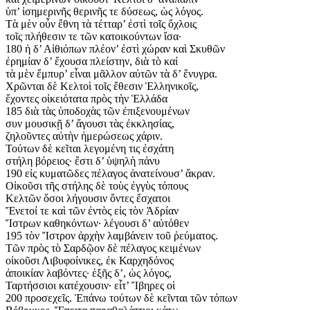
ὑπ’ ἰσημερινῆς θερινῆς τε δύσεως, ὡς λόγος.
Τὰ μὲν οὖν ἔθνη τὰ τέτταρ’ ἐστὶ τοῖς ὄχλοις
τοῖς πλήθεσιν τε τῶν κατοικούντων ἴσα·
180 ἡ δ’ Αἰθιόπων πλέον’ ἐστὶ χώραν καὶ Σκυθῶν
ἐρημίαν δ’ ἔχουσα πλείστην, διὰ τὸ καί
τὰ μὲν ἔμπυρ’ εἶναι μᾶλλον αὐτῶν τὰ δ’ ἕνυγρα.
Χρῶνται δὲ Κελτοὶ τοῖς ἔθεσιν Ἑλληνικοῖς,
ἔχοντες οἰκειότατα πρὸς τὴν Ἑλλάδα
185 διὰ τὰς ὑποδοχὰς τῶν ἐπιξενουμένων
συν μουσικῇ δ’ ἄγουσι τὰς ἐκκλησίας,
ζηλοῦντες αὐτὴν ἡμερώσεως χάριν.
Τούτων δὲ κεῖται λεγομένη τις ἐσχάτη
στήλη βόρειος· ἔστι δ’ ὑψηλὴ πάνυ
190 εἰς κυματῶδες πέλαγος ἀνατείνουσ’ ἄκραν.
Οἰκοῦσι τῆς στήλης δὲ τοὺς ἐγγὺς τόπους
Κελτῶν ὅσοι λήγουσιν ὄντες ἔσχατοι
Ἔνετοί τε καὶ τῶν ἐντὸς εἰς τὸν Ἀδρίαν
Ἴστρων καθηκόντων· λέγουσι δ’ αὐτόθεν
195 τὸν Ἴστρον ἀρχὴν λαμβάνειν τοῦ ῥεύματος.
Τῶν πρὸς τὸ Σαρδῷον δὲ πέλαγος κειμένων
οἰκοῦσι Λιβυφοίνικες, ἐκ Καρχηδόνος
ἀποικίαν λαβόντες· ἑξῆς δ’, ὡς λόγος,
Ταρτήσσιοι κατέχουσιν· εἶτ’ Ἴβηρες οἱ
200 προσεχεῖς. Ἐπάνω τούτων δὲ κεῖνται τῶν τόπων