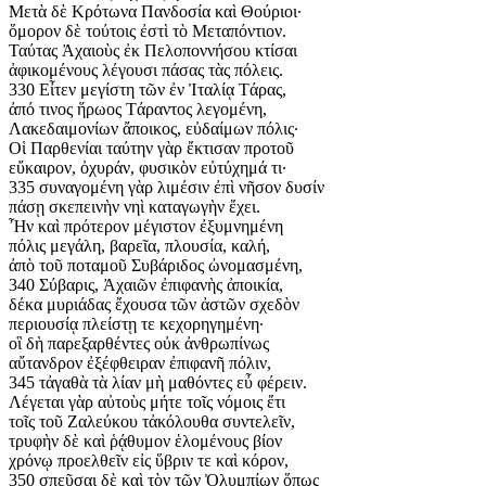
Μετὰ δὲ Κρότωνα Πανδοσία καὶ Θούριοι·
ὅμορον δὲ τούτοις ἐστὶ τὸ Μεταπόντιον.
Ταύτας Ἀχαιοὺς ἐκ Πελοποννήσου κτίσαι
ἀφικομένους λέγουσι πάσας τὰς πόλεις.
330 Εἶτεν μεγίστη τῶν ἐν Ἰταλίᾳ Τάρας,
ἀπό τινος ἥρωος Τάραντος λεγομένη,
Λακεδαιμονίων ἄποικος, εὐδαίμων πόλις·
Οἱ Παρθενίαι ταύτην γὰρ ἔκτισαν προτοῦ
εὔκαιρον, ὀχυράν, φυσικὸν εὐτύχημά τι·
335 συναγομένη γὰρ λιμέσιν ἐπὶ νῆσον δυσίν
πάσῃ σκεπεινὴν νηὶ καταγωγὴν ἔχει.
Ἦν καὶ πρότερον μέγιστον ἐξυμνημένη
πόλις μεγάλη, βαρεῖα, πλουσία, καλή,
ἀπὸ τοῦ ποταμοῦ Συβάριδος ὠνομασμένη,
340 Σύβαρις, Ἀχαιῶν ἐπιφανὴς ἀποικία,
δέκα μυριάδας ἔχουσα τῶν ἀστῶν σχεδὸν
περιουσίᾳ πλείστῃ τε κεχορηγημένη·
οἳ δὴ παρεξαρθέντες οὐκ ἀνθρωπίνως
αὔτανδρον ἐξέφθειραν ἐπιφανῆ πόλιν,
345 τἀγαθὰ τὰ λίαν μὴ μαθόντες εὖ φέρειν.
Λέγεται γὰρ αὐτοὺς μήτε τοῖς νόμοις ἔτι
τοῖς τοῦ Ζαλεύκου τἀκόλουθα συντελεῖν,
τρυφὴν δὲ καὶ ῥᾴθυμον ἑλομένους βίον
χρόνῳ προελθεῖν εἰς ὕβριν τε καὶ κόρον,
350 σπεῦσαι δὲ καὶ τὸν τῶν Ὀλυμπίων ὅπως