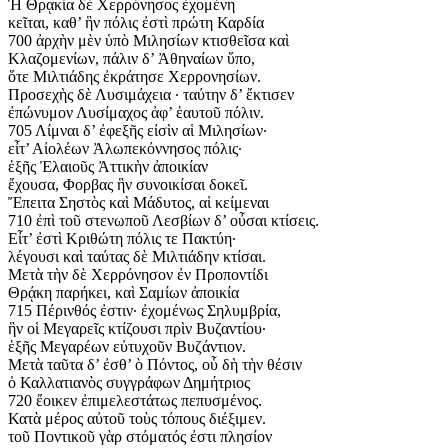
Ἡ Θρᾳκία δὲ Χερρόνησος ἐχομένη
κεῖται, καθ’ ἣν πόλις ἐστὶ πρώτη Καρδία
700 ἀρχὴν μὲν ὑπὸ Μιλησίων κτισθεῖσα καὶ
Κλαζομενίων, πάλιν δ’ Ἀθηναίων ὕπο,
ὅτε Μιλτιάδης ἐκράτησε Χερρονησίων.
Προσεχὴς δὲ Λυσιμάχεια · ταύτην δ’ ἔκτισεν
ἐπώνυμον Λυσίμαχος ἀφ’ ἑαυτοῦ πόλιν.
705 Λίμναι δ’ ἐφεξῆς εἰσὶν αἱ Μιλησίων·
εἶτ’ Αἰολέων Ἀλωπεκόννησος πόλις·
ἑξῆς Ἐλαιοῦς Ἀττικὴν ἀποικίαν
ἔχουσα, Φορβας ἣν συνοικίσαι δοκεῖ.
Ἔπειτα Σηστὸς καὶ Μάδυτος, αἱ κείμεναι
710 ἐπὶ τοῦ στενωποῦ Λεσβίων δ’ οὖσαι κτίσεις.
Εἶτ’ ἐστὶ Κριθώτη πόλις τε Πακτύη·
λέγουσι καὶ ταύτας δὲ Μιλτιάδην κτίσαι.
Μετὰ τὴν δὲ Χερρόνησον ἐν Προποντίδι
Θρᾴκη παρήκει, καὶ Σαμίων ἀποικία
715 Πέρινθός ἐστιν· ἐχομένως Σηλυμβρία,
ἣν οἱ Μεγαρεῖς κτίζουσι πρὶν Βυζαντίου·
ἑξῆς Μεγαρέων εὐτυχοῦν Βυζάντιον.
Μετὰ ταῦτα δ’ ἐσθ’ ὸ Πόντος, οὗ δὴ τὴν θέσιν
ὁ Καλλατιανὸς συγγράφων Δημήτριος
720 ἔοικεν ἐπιμελεστάτως πεπυσμένος.
Κατὰ μέρος αὐτοῦ τοὺς τόπους διέξιμεν.
τοῦ Ποντικοῦ γὰρ στόματός ἐστι πλησίον