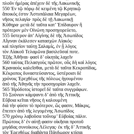
πλοῦν ἡμέρας ἀπέχειν δὲ τῆς Λακωνικῆς
550 Ἐν τῷ πόρῳ δὲ κειμένη τῷ Κρητικῷ
ἄποικός ἐστιν Ἀστυπάλαια Μεγαρέων,
νῆσος πελαγία· πρὸς δὲ τῇ Λακωνικῇ
Κύθηρα· μετὰ δέ ταῦτα κατ’ Ἐπίδαυρον ἣ
πρότερον μὲν Οἰνώνη προσηγορεύετο,
555 ὕστερον ἀπ’ Αἰγίνης δὲ τῆς Ἀσωπίδος
Αἴγιναν ἐκάλεσεν κατασχὼν Αἰακός·
καὶ πλησὶον ταύτῃ Σαλαμίς, ἐν ᾗ λόγος
τὸν Αἰακοῦ Τελαμῶνα βασιλεῦσαί ποτε.
Ἑξῆς Ἀθῆναι· φασὶ δ’ οἰκητὰς λαχεῖν
560 ταύτας Πελασγοὺς πρῶτον, οὓς δὴ καὶ λόγος
Κραναοὺς καλεῖσθαι, μετὰ δὲ ταῦτα Κεκροπίδας,
Κέκροπος δυναστεύσαντος, ὑστέροισι δὲ
χρόνοις Ἐρεχθέως τῆς πόλεως ἡγουμένου
ἀπὸ τῆς Ἀθηνᾶς τὴν προσηγορίαν λαχεῖν.
565 Ἡρόδοτος ἱστορεῖ δὲ ταῦτα συγγράφων.
Τὸ Σούνιον κάμψαντι δ’ ἀπὸ τῆς Ἀττικῆς
Εὔβοια κεῖται νῆσος ἡ καλουμένη
διὰ τὴν φύσιν τὸ πρότερον, ὥς φασιν, Μάκρις,
ἔπειτεν ἀπὸ τῆς λεγομένης Ἀσωπίδος
570 χρόνῳ λαβοῦσα τοὔνομ’ Εὐβοίας πάλιν.
Πρώτους δ’ ἐν αὐτῇ φασιν οἰκῆσαι προτοῦ
μιγάδας συνοίκους Λέλεγας· ἐκ τῆς δ’ Ἀττικῆς
τὸν Ἐρεχθέως διαβάντα Πάνδωρον κτίσαι