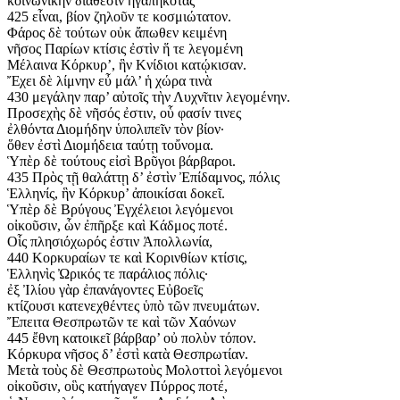
κοινωνικὴν διάθεσιν ἠγαπηκότας
425 εἶναι, βίον ζηλοῦν τε κοσμιώτατον.
Φάρος δὲ τούτων οὐκ ἄπωθεν κειμένη
νῆσος Παρίων κτίσις ἐστὶν ἥ τε λεγομένη
Μέλαινα Κόρκυρ’, ἣν Κνίδιοι κατῴκισαν.
Ἔχει δὲ λίμνην εὖ μάλ’ ἡ χώρα τινὰ
430 μεγάλην παρ’ αὐτοῖς τὴν Λυχνῖτιν λεγομένην.
Προσεχὴς δὲ νῆσός ἐστιν, οὗ φασίν τινες
ἐλθόντα Διομήδην ὑπολιπεῖν τὸν βίον·
ὅθεν ἐστὶ Διομήδεια ταύτῃ τοὔνομα.
Ὑπὲρ δὲ τούτους εἰσὶ Βρῦγοι βάρβαροι.
435 Πρὸς τῇ θαλάττῃ δ’ ἐστὶν Ἐπίδαμνος, πόλις
Ἑλληνίς, ἣν Κόρκυρ’ ἀποικίσαι δοκεῖ.
Ὑπὲρ δὲ Βρύγους Ἐγχέλειοι λεγόμενοι
οἰκοῦσιν, ὧν ἐπῆρξε καὶ Κάδμος ποτέ.
Οἷς πλησιόχωρός ἐστιν Ἀπολλωνία,
440 Κορκυραίων τε καὶ Κορινθίων κτίσις,
Ἑλληνὶς Ὠρικός τε παράλιος πόλις·
ἐξ Ἰλίου γὰρ ἐπανάγοντες Εὐβοεῖς
κτίζουσι κατενεχθέντες ὑπὸ τῶν πνευμάτων.
Ἔπειτα Θεσπρωτῶν τε καὶ τῶν Χαόνων
445 ἔθνη κατοικεῖ βάρβαρ’ οὐ πολὺν τόπον.
Κόρκυρα νῆσος δ’ ἐστὶ κατὰ Θεσπρωτίαν.
Μετὰ τοὺς δὲ Θεσπρωτοὺς Μολοττοὶ λεγόμενοι
οἰκοῦσιν, οὓς κατήγαγεν Πύρρος ποτέ,