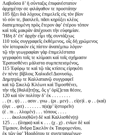
Λαβοῦσα δ’ ἡ σύνταξις ἐπιφανέστατον
ἀρχηγέτην σε φιλάγαθον τε προστάτην
105 ἥξει διὰ λόχους ἐπιμελεῖς εἰς τὸν βίον
τὸ σόν τε, βασιλεῦ, πᾶσι κηρύξει κλέος
διαπεμπομένη πρὸς ἕτερον ἀφ’ ἐτέρου τόπον
καὶ τοῖς μακρὰν ἀπέχουσι τὴν εὐφημίαν.
Ἤδη δ’ ἐπ’ ἀρχὴν εἶμι τῆς συντάξεως
110 τοὺς συγγραφεῖς ἐκθέμενος, οἷς δὴ χρώμενος
τὸν ἱστορικὸν εἰς πίστιν ἀναπέμπω λόγον·
τῷ τὴν γεωγραφίαν γὰρ ἐπιμελέστατα
γεγραφότι τοῖς τε κλίμασι καὶ τοῖς σχήμασιν
Ἐρατοσθένει μάλιστα συμπεπεισμένος,
115 Ἐφόρῳ τε καὶ τῷ τὰς κτίσεις εἰρηκότι
ἐν πέντε βίβλοις Χαλκιδεῖ Διονυσίῳ,
Δημητρίῳ τε Καλλατιανῷ συγγραφεῖ
καὶ τῷ Σικελῷ Κλέωνι καὶ Τιμοσθένει,
τὴν τῆς [θαλά]ττ[ης, ὅς γ’ ὀρίζ]εται θέσιν,
120 καὶ τὸν πολίτην δ’ ἐκ . . . . . . . .
. . (π . ψ) . . . ασιν . γνω . (ρι . μεν) . . εἰ(σ)ὶ . φ . . (καί)
(ὀγε . . φιτ) . . . . . . . π(α)ρ’ ἱ(στορεῖν)
(ἐ . πι . . λλομέν) . . . τόπους . . . .
. . . . ἀκολου(θῶν) δὲ καὶ Καλλισθέν(η)
125 . . . (ἰληφα) καὶ κ . . . (χ . χ) . ενίων δὲ καί
Τίμαιον, ἄνδρα Σικελὸν ἐκ Ταυρομενίου,
ἐκ τῶν ὑφ’ Ἡροδότου τε συντεταγμένων·