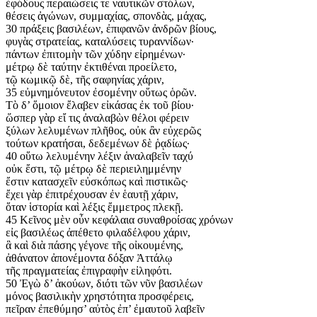
ἐφόδους περαιώσεις τε ναυτικῶν στόλων,
θέσεις ἀγώνων, συμμαχίας, σπονδὰς, μάχας,
30 πράξεις βασιλέων, ἐπιφανῶν ἀνδρῶν βίους,
φυγὰς στρατείας, καταλύσεις τυραννίδων·
πάντων ἐπιτομὴν τῶν χύδην εἰρημένων·
μέτρῳ δὲ ταύτην ἐκτιθέναι προείλετο,
τῷ κωμικῷ δὲ, τῆς σαφηνίας χάριν,
35 εὐμνημόνευτον ἐσομένην οὕτως ὁρῶν.
Τὸ δ’ ὅμοιον ἔλαβεν εἰκάσας ἐκ τοῦ βίου·
ὥσπερ γὰρ εἴ τις ἀναλαβὼν θέλοι φέρειν
ξύλων λελυμένων πλῆθος, οὐκ ἂν εὐχερῶς
τούτων κρατήσαι, δεδεμένων δὲ ῥᾳδίως·
40 οὕτω λελυμένην λέξιν ἁναλαβεῖν ταχύ
οὐκ ἔστι, τῷ μέτρῳ δὲ περιειλημμένην
ἔστιν κατασχεῖν εὐσκόπως καὶ πιστικῶς·
ἔχει γὰρ ἐπιτρέχουσαν ἐν ἑαυτῇ χάριν,
ὅταν ἱστορία καὶ λέξις ἔμμετρος πλεκῇ.
45 Κεῖνος μὲν οὖν κεφάλαια συναθροίσας χρόνων
εἰς βασιλέως ἀπέθετο φιλαδέλφου χάριν,
ἃ καὶ διὰ πάσης γέγονε τῆς οἰκουμένης,
ἀθάνατον ἀπονέμοντα δόξαν Ἀττάλῳ
τῆς πραγματείας ἐπιγραφὴν εἰληφότι.
50 Ἐγὼ δ’ ἁκούων, διότι τῶν νῦν βασιλέων
μόνος βασιλικὴν χρηστότητα προσφέρεις,
πεῖραν ἐπεθύμησ’ αὐτὸς ἐπ’ ἐμαυτοῦ λαβεῖν