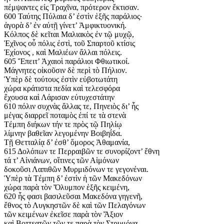
πέμψαντες εἰς Τραχῖνα, πρότερον ἔκτισαν.
600 Ταύτης Πύλαια δ’ ἐστὶν ἑξῆς παράλιος·
ἀγορὰ δ’ ἐν αὐτῇ γίνετ’ Ἀμφικτυονική.
Κόλπος δὲ κεῖται Μαλιακὸς ἐν τῷ μυχῷ,
Ἐχῖνος οὗ πόλις ἐστὶ, τοῦ Σπαρτοῦ κτίσις
Ἐχίονος , καὶ Μαλιέων ἄλλαι πόλεις.
605 Ἔπειτ’ Ἀχαιοὶ παράλιοι Φθιωτικοί.
Μάγνητες οἰκοῦσιν δὲ περὶ τὸ Πήλιον.
Ὑπὲρ δὲ τούτους ἐστὶν εὐβοτωτάτη
χώρα κράτιστα πεδία καὶ τελεσφόρα
ἔχουσα καὶ Λάρισαν εὐτυχεστάτην
610 πόλιν συχνὰς ἄλλας τε, Πηνειὸς δι’ ἧς
μέγας διαρρεῖ ποταμὸς ἐπί τε τὰ στενὰ
Τέμπη διήκων τήν τε πρὸς τῷ Πηλίῳ
λίμνην βαθεῖαν λεγομένην Βοιβηΐδα.
Τῇ Θετταλίᾳ δ’ ἐσθ’ ὅμορος Ἀθαμανία,
615 Δολόπων τε Περραιβῶν τε συνορίζοντ’ ἔθνη
τά τ’ Αἰνιάνων, οἵτινες τῶν Αἱμόνων
δοκοῦσι Λαπιθῶν Μυρμιδόνων τε γεγονέναι.
Ὑπὲρ τὰ Τέμπη δ’ ἐστὶν ἡ τῶν Μακεδόνων
χώρα παρὰ τὸν Ὄλυμπον ἑξῆς κειμένη,
620 ἧς φασι βασιλεῦσαι Μακεδόνα γηγενῆ,
ἔθνος τὸ Λυγκηστῶν δὲ καὶ τῶν Πελαγόνων
τῶν κειμένων ἐκεῖσε παρὰ τὸν Ἄξιον
καὶ Βοττεατῶν τῶν τε παρὰ τὸν Στρυμόνα.