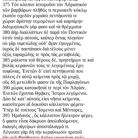
375 Τὸν κόλπον ἱστοροῦσι τὸν Ἀδριατικόν
τῶν βαρβάρων πλῆθός τι περιοικεῖν κύκλῳ
ἑκατὸν σχεδὸν μυριάσι πεντήκοντά τε
χώραν ἀρίστην νεμομένων καὶ καρπίμην·
διδυμητοκεῖν γάρ φασι καὶ τὰ θρέμματα·
380 ἀὴρ διαλλάττων δὲ παρὰ τὸν Ποντικόν
ἐστὶν ὑπὲρ αὐτούς, καίπερ ὄντας πλησίον·
οὐ γὰρ νιφετώδης οὐδ’ ἄγαν ἐψυγμένος,
ὑγρὸς δὲ παντάπασι διὰ τέλους μένει·
ὀξὺς ταραχώδης τε πρὸς τὰς μεταβολάς,
385 μάλιστα τοῦ θέρους δέ, πρηστήρων τε καὶ
βολὰς κεραυνῶν τούς τε λεγομένους ἔχει
τυφῶνας. Ἐνετῶν δ’ εἰσὶ πεντήκοντά που
πόλεις ἐν αὐτῷ κείμεναι πρὸς τῷ μυχῷ,
οὓς δή μετελθεῖν φασιν ἐκ τῆς Παφλαγόνων
390 χώρας κατοικῆσαί τε περὶ τὸν Ἀδρίαν,
Ἐνετῶν ἔχονται Θρᾷκες Ἴστροι λεγόμενοι.
Δύο δὲ κατ’ αὐτούς εἰσι νῆσοι κείμεναι,
κασσίτερον αἳ δοκοῦσι κάλλιστον φέρειν·
Ύπὲρ δὲ τούτους Ἴσμενοι καὶ Μέντορες.
395 Ἠριδανὸς , ὃς κάλλιστον ἤλεκτρον φέρει,
ὅ φασιν εἶναι δάκρυον ἀπολιθούμενον,
διαυγὲς αἰγείρων ἀποστάλαγμά τι.
Λέγουσι γὰρ δὴ τήν κεραύνωσιν προτοῦ
τὴν τοῦ Φαέθοντος δεῦρο γεγονέναι τινές·