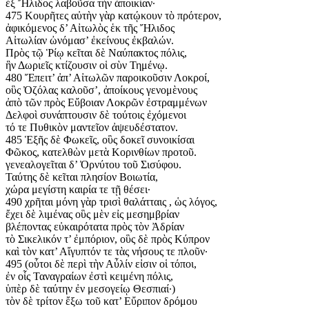
ἐξ Ἤλιδος λαβοῦσα τὴν ἀποικίαν·
475 Κουρῆτες αὐτὴν γὰρ κατῴκουν τὸ πρότερον,
ἀφικόμενος δ’ Αἰτωλὸς ἑκ τῆς Ἤλιδος
Αἰτωλίαν ὠνόμασ’ ἐκείνους ἐκβαλών.
Πρὸς τῷ Ῥίῳ κεῖται δὲ Ναύπακτος πόλις,
ἣν Δωριεῖς κτίζουσιν οἱ σὺν Τημένῳ.
480 Ἔπειτ’ ἀπ’ Αἰτωλῶν παροικοῦσιν Λοκροί,
οὓς Ὀζόλας καλοῦσ’, ἀποίκους γενομὲνους
ἀπὸ τῶν πρὸς Εὔβοιαν Λοκρῶν ἐστραμμένων
Δελφοὶ συνάπτουσιν δὲ τούτοις ἐχόμενοι
τό τε Πυθικὸν μαντεῖον ἀψευδέστατον.
485 Ἑξῆς δὲ Φωκεῖς, οὓς δοκεῖ συνοικίσαι
Φῶκος, κατελθὼν μετὰ Κορινθίων προτοῦ.
γενεαλογεῖται δ’ Ὀρνύτου τοῦ Σισύφου.
Ταύτης δὲ κεῖται πλησίον Βοιωτία,
χώρα μεγίστη καιρία τε τῇ θέσει·
490 χρῆται μόνη γὰρ τρισὶ θαλάτταις , ὡς λόγος,
ἔχει δὲ λιμένας οὓς μὲν εἰς μεσημβρίαν
βλέποντας εὐκαιρότατα πρὸς τὸν Ἀδρίαν
τὸ Σικελικόν τ’ ἐμπόριον, οὓς δὲ πρὸς Κύπρον
καὶ τὸν κατ’ Αἴγυπτόν τε τὰς νήσους τε πλοῦν·
495 (οὗτοι δὲ περὶ τὴν Αὖλίν εἰσιν οἱ τόποι,
ἐν οἷς Ταναγραίων ἐστὶ κειμένη πόλις,
ὑπὲρ δὲ ταύτην ἐν μεσογείῳ Θεσπιαί·)
τὸν δὲ τρίτον ἔξω τοῦ κατ’ Εὔριπον δρόμου