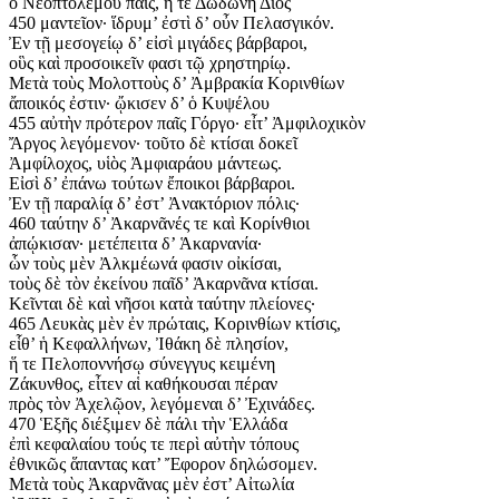
ὁ Νεοπτολέμου παῖς, ἥ τε Δωδώνη Διὸς
450 μαντεῖον· ἵδρυμ’ ἐστὶ δ’ οὖν Πελασγικόν.
Ἐν τῇ μεσογείῳ δ’ εἰσὶ μιγάδες βάρβαροι,
οὓς καὶ προσοικεῖν φασι τῷ χρηστηρίῳ.
Μετὰ τοὺς Μολοττοὺς δ’ Ἀμβρακία Κορινθίων
ἄποικός ἐστιν· ᾤκισεν δ’ ὁ Κυψέλου
455 αὐτὴν πρότερον παῖς Γόργο· εἶτ’ Ἀμφιλοχικὸν
Ἄργος λεγόμενον· τοῦτο δὲ κτίσαι δοκεῖ
Ἀμφίλοχος, υἱὸς Ἀμφιαράου μάντεως.
Εἰσὶ δ’ ἐπάνω τούτων ἔποικοι βάρβαροι.
Ἐν τῇ παραλίᾳ δ’ ἐστ’ Ἀνακτόριον πόλις·
460 ταύτην δ’ Ἀκαρνᾶνές τε καὶ Κορίνθιοι
ἀπῴκισαν· μετέπειτα δ’ Ἁκαρνανία·
ὧν τοὺς μὲν Ἀλκμέωνά φασιν οἰκίσαι,
τοὺς δὲ τὸν ἐκείνου παῖδ’ Ἀκαρνᾶνα κτίσαι.
Κεῖνται δὲ καὶ νῆσοι κατὰ ταύτην πλείονες·
465 Λευκὰς μὲν ἐν πρώταις, Κορινθίων κτίσις,
εἷθ’ ἡ Κεφαλλήνων, Ἰθάκη δὲ πλησίον,
ἥ τε Πελοποννήσῳ σύνεγγυς κειμένη
Ζάκυνθος, εἶτεν αἱ καθήκουσαι πέραν
πρὸς τὸν Ἀχελῷον, λεγόμεναι δ’ Ἐχινάδες.
470 Ἑξῆς διέξιμεν δὲ πάλι τὴν Ἑλλάδα
ἐπὶ κεφαλαίου τούς τε περὶ αὐτὴν τόπους
ἐθνικῶς ἅπαντας κατ’ Ἔφορον δηλώσομεν.
Μετὰ τοὺς Ἀκαρνᾶνας μὲν ἐστ’ Αἰτωλία