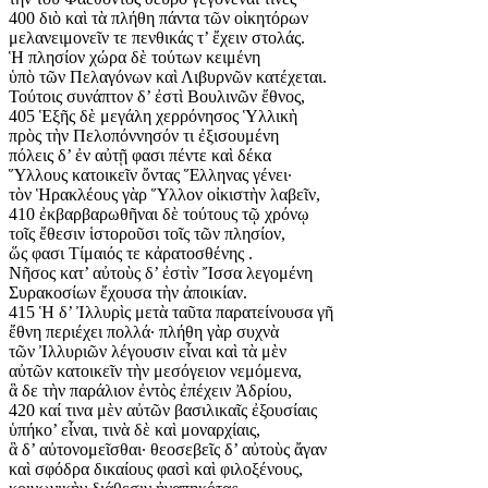
400 διὸ καὶ τὰ πλήθη πάντα τῶν οἰκητόρων
μελανειμονεῖν τε πενθικάς τ’ ἔχειν στολάς.
Ἡ πλησίον χώρα δὲ τούτων κειμένη
ὑπὸ τῶν Πελαγόνων καὶ Λιβυρνῶν κατέχεται.
Τούτοις συνάπτον δ’ ἐστὶ Βουλινῶν ἔθνος,
405 Ἑξῆς δὲ μεγάλη χερρόνησος Ὑλλικὴ
πρὸς τὴν Πελοπόννησόν τι ἐξισουμένη
πόλεις δ’ ἐν αὐτῇ φασι πέντε καὶ δέκα
Ὕλλους κατοικεῖν ὄντας Ἕλληνας γένει·
τὸν Ἡρακλέους γὰρ Ὕλλον οἰκιστὴν λαβεῖν,
410 ἐκβαρβαρωθῆναι δὲ τούτους τῷ χρόνῳ
τοῖς ἔθεσιν ἱστοροῦσι τοῖς τῶν πλησίον,
ὥς φασι Τίμαιός τε κἀρατοσθένης .
Νῆσος κατ’ αὐτοὺς δ’ ἐστὶν Ἴσσα λεγομένη
Συρακοσίων ἔχουσα τὴν ἀποικίαν.
415 Ἡ δ’ Ἰλλυρὶς μετὰ ταῦτα παρατείνουσα γῆ
ἔθνη περιέχει πολλά· πλήθη γὰρ συχνὰ
τῶν Ἰλλυριῶν λέγουσιν εἶναι καὶ τὰ μὲν
αὐτῶν κατοικεῖν τὴν μεσόγειον νεμόμενα,
ἃ δε τὴν παράλιον ἐντὸς ἐπέχειν Ἀδρίου,
420 καί τινα μὲν αὐτῶν βασιλικαῖς ἐξουσίαις
ὑπήκο’ εἶναι, τινὰ δὲ καὶ μοναρχίαις,
ἃ δ’ αὐτονομεῖσθαι· θεοσεβεῖς δ’ αὐτοὺς ἄγαν
καὶ σφόδρα δικαίους φασὶ καὶ φιλοξένους,