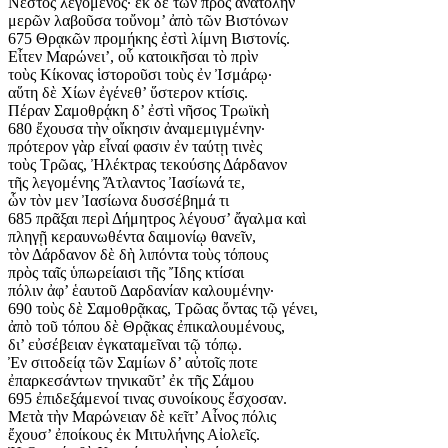
Νέστος λεγόμενος· ἐκ δὲ τῶν πρὸς ἀνατολὴν
μερῶν λαβοῦσα τοὔνομ’ ἀπὸ τῶν Βιστόνων
675 Θρᾳκῶν προμήκης ἐστὶ λίμνη Βιστονίς.
Εἶτεν Μαρώνει’, οὗ κατοικῆσαι τὸ πρὶν
τοὺς Κίκονας ἱστοροῦσι τοὺς ἐν Ἰσμάρῳ·
αὕτη δὲ Χίων ἐγένεθ’ ὕστερον κτίσις.
Πέραν Σαμοθρᾴκη δ’ ἐστὶ νῆσος Τρωϊκὴ
680 ἔχουσα τὴν οἴκησιν ἀναμεμιγμένην·
πρότερον γὰρ εἶναί φασιν ἐν ταύτῃ τινὲς
τοὺς Τρῶας, Ἠλέκτρας τεκούσης Δάρδανον
τῆς λεγομένης Ἄτλαντος Ἰασίωνά τε,
ὧν τὸν μεν Ἰασίωνα δυσσέβημά τι
685 πρᾶξαι περὶ Δήμητρος λέγουσ’ ἄγαλμα καὶ
πληγῇ κεραυνωθέντα δαιμονίῳ θανεῖν,
τὸν Δάρδανον δὲ δὴ λιπόντα τοὺς τόπους
πρὸς ταῖς ὑπωρείαισι τῆς Ἴδης κτίσαι
πόλιν ἀφ’ ἑαυτοῦ Δαρδανίαν καλουμένην·
690 τοὺς δὲ Σαμοθρᾷκας, Τρῶας ὄντας τῷ γένει,
ἀπὸ τοῦ τόπου δὲ Θρᾷκας ἐπικαλουμένους,
δι’ εὐσέβειαν ἐγκαταμεῖναι τῷ τόπῳ.
Ἐν σιτοδείᾳ τῶν Σαμίων δ’ αὐτοῖς ποτε
ἐπαρκεσάντων τηνικαῦτ’ ἐκ τῆς Σάμου
695 ἐπιδεξάμενοί τινας συνοίκους ἔσχοσαν.
Μετὰ τὴν Μαρώνειαν δὲ κεῖτ’ Αἶνος πόλις
ἔχουσ’ ἐποίκους ἐκ Μιτυλήνης Αἰολεῖς.