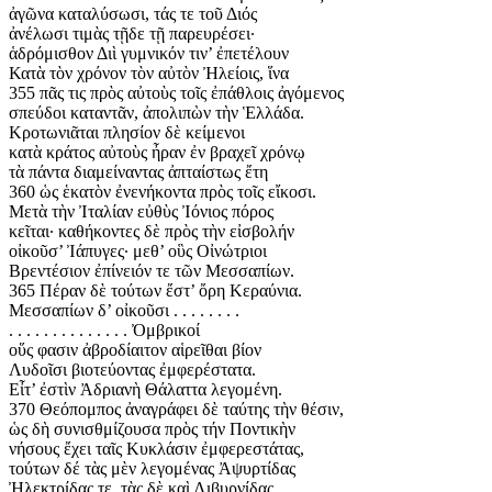
ἀγῶνα καταλύσωσι, τάς τε τοῦ Διός
ἀνέλωσι τιμὰς τῇδε τῇ παρευρέσει·
ἁδρόμισθον Διὶ γυμνικόν τιν’ ἐπετέλουν
Κατὰ τὸν χρόνον τὸν αὐτὸν Ἠλείοις, ἵνα
355 πᾶς τις πρὸς αὐτοὺς τοῖς ἐπάθλοις ἀγόμενος
σπεύδοι καταντᾶν, ἀπολιπὼν τὴν Ἑλλάδα.
Κροτωνιᾶται πλησίον δὲ κείμενοι
κατὰ κράτος αὐτοὺς ἦραν ἐν βραχεῖ χρόνῳ
τὰ πάντα διαμείναντας ἀπταίστως ἔτη
360 ὡς ἑκατὸν ἐνενήκοντα πρὸς τοῖς εἴκοσι.
Μετὰ τὴν Ἰταλίαν εὐθὺς Ἰόνιος πόρος
κεῖται· καθήκοντες δὲ πρὸς τὴν εἰσβολήν
οἰκοῦσ’ Ἰάπυγες· μεθ’ οὓς Οἰνώτριοι
Βρεντέσιον ἐπίνειόν τε τῶν Μεσσαπίων.
365 Πέραν δὲ τούτων ἔστ’ ὄρη Κεραύνια.
Μεσσαπίων δ’ οἰκοῦσι . . . . . . . .
. . . . . . . . . . . . . . Ὀμβρικοί
οὕς φασιν ἀβροδίαιτον αἱρεῖθαι βίον
Λυδοῖσι βιοτεύοντας ἐμφερέστατα.
Εἶτ’ ἐστὶν Ἀδριανὴ Θάλαττα λεγομένη.
370 Θεόπομπος ἀναγράφει δὲ ταύτης τὴν θέσιν,
ὡς δὴ συνισθμίζουσα πρὸς τήν Ποντικὴν
νήσους ἔχει ταῖς Κυκλάσιν ἐμφερεστάτας,
τούτων δέ τὰς μὲν λεγομένας Ἀψυρτίδας
Ἠλεκτρίδας τε, τὰς δὲ καὶ Λιβυρνίδας.