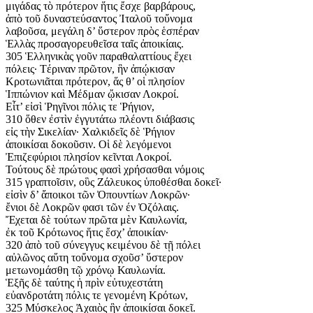
μιγάδας τὸ πρότερον ἥτις ἔσχε βαρβάρους,
ἀπὸ τοῦ δυναστεύσαντος Ἰταλοῦ τοὔνομα
λαβοῦσα, μεγάλη δ’ ὕστερον πρὸς ἑσπέραν
Ἑλλὰς προσαγορευθεῖσα ταῖς ἀποικίαις.
305 Ἑλληνικὰς γοῦν παραθαλαττίους ἔχει
πόλεις· Τέριναν πρῶτον, ἣν ἀπῴκισαν
Κροτωνιᾶται πρότερον, ἅς θ’ οἱ πλησίον
Ἱππώνιον καὶ Μέδμαν ᾤκισαν Λοκροί.
Εἶτ’ εἰσὶ Ῥηγῖνοι πόλις τε Ῥήγιον,
310 ὅθεν ἐστὶν ἐγγυτάτω πλέοντι διάβασις
εἰς τὴν Σικελίαν· Χαλκιδεῖς δὲ Ῥήγιον
ἀποικίσαι δοκοῦσιν. Οἱ δὲ λεγόμενοι
Ἐπιζεφύριοι πλησίον κεῖνται Λοκροί.
Τούτους δὲ πρώτους φασὶ χρήσασθαι νόμοις
315 γραπτοῖσιν, οὓς Ζάλευκος ὑποθέσθαι δοκεῖ·
εἰσὶν δ’ ἄποικοι τῶν Ὀπουντίων Λοκρῶν·
ἔνιοι δὲ Λοκρῶν φασι τῶν έν Ὀζόλαις.
Ἔχεται δὲ τούτων πρῶτα μὲν Καυλωνία,
ἐκ τοῦ Κρότωνος ἥτις ἔσχ’ ἀποικίαν·
320 ἀπὸ τοῦ σύνεγγυς κειμένου δὲ τῇ πόλει
αὐλῶνος αὕτη τοὔνομα σχοῦσ’ ὕστερον
μετωνομάσθη τῷ χρόνῳ Καυλωνία.
Ἑξῆς δὲ ταύτης ἡ πρὶν εὐτυχεστάτη
εὐανδροτάτη πόλις τε γενομένη Κρότων,
325 Μύσκελος Ἀχαιὸς ἣν ἀποικίσαι δοκεῖ.