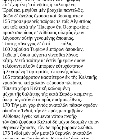
εἶτ’ ἐχομένη ‘στὶ νῆσος ἡ καλουμένη
Ἐρύθεια, μεγέθει μὲν βραχεῖα παντελῶς,
βοῶν δ’ ἀγέλας ἔχουσα καὶ βοσκημάτων
155 προσεμφερεῖς ταύροις τε τοῖς Αἰγυπτίοις
καὶ τοῖς κατὰ τὴν Ἤπειρον ἔτι Θεσπρωτίοις·
προσεσπερίους δ’ Αἰθίοπας οἰκητὰς ἔχειν
λέγουσιν αὐτὴν γενομένης ἀποικίας.
Ταύτης σύνεγγυς δ’ ἐστὶ . . . . πόλις
160 λαβοῦσα Τυρίων ἐμπόρων ἀποικίαν,
Γαδειρ’, ὅπου μέγιστα γίνεσθαι λόγος
κήτη. Μετὰ ταύτην δ’ ἐστὶν ἡμερῶν δυοῖν
τελέσαντι πλοῦν ἐμπόριον εὐτυχέστατον
ἡ λεγομένη Ταρτησσὸς, ἐπιφανὴς πόλις,
165 ποταμόρρυτον κασσίτερον ἐκ τῆς Κελτικῆς
χρυσόν τε καὶ χαλκὸν φέρουσα πλείονα,
Ἔπειτα χώρα Κελτική καλουμένη
μέχρι τῆς θαλάττης τῆς κατὰ Σαρδὼ κειμένης,
ὅπερ μέγιστόν ἐστι πρὸς δυσμαῖς ἔθνος.
170 Τὴν μὲν γὰρ ἐντὸς ἀνατολῶν πᾶσαν σχεδόν
οἰκοῦσιν Ἰνδοὶ, τὴν δὲ πρὸς μεσημβρίαν
Αἰθίοπες ἐγγὺς κείμενοι νότου πνοῆς·
τὸν ἀπὸ ζεφύρου Κελτοὶ δὲ μέχρι δυσμῶν τόπον
θερινῶν ἔχουσιν, τὸν δὲ πρὸς βορρᾶν Σκύθαι.
175 Ἰνδοὶ μὲν οὖν μεταξὺ θερινῶν ἀνατολῶν
καὶ χειμερινῶν οἰκοῦσι· Κελτοὶ δ’ ἀνάπαλιν