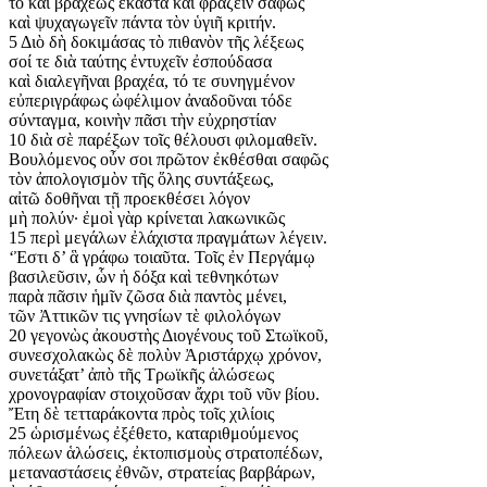
τὸ καὶ βραχέως ἕκαστα καὶ φράζειν σαφῶς
καὶ ψυχαγωγεῖν πάντα τὸν ὑγιῆ κριτήν.
5 Διὸ δὴ δοκιμάσας τὸ πιθανὸν τῆς λέξεως
σοί τε διὰ ταύτης ἐντυχεῖν ἐσπούδασα
καὶ διαλεγῆναι βραχέα, τό τε συνηγμένον
εὐπεριγράφως ὠφέλιμον ἀναδοῦναι τόδε
σύνταγμα, κοινὴν πᾶσι τὴν εὐχρηστίαν
10 διὰ σὲ παρέξων τοῖς θέλουσι φιλομαθεῖν.
Βουλόμενος οὖν σοι πρῶτον ἐκθέσθαι σαφῶς
τὸν ἀπολογισμὸν τῆς ὅλης συντάξεως,
αἰτῶ δοθῆναι τῇ προεκθέσει λόγον
μὴ πολύν· ἐμοὶ γὰρ κρίνεται λακωνικῶς
15 περὶ μεγάλων ἐλάχιστα πραγμάτων λέγειν.
‘Ἐστι δ’ ἃ γράφω τοιαῦτα. Τοῖς ἐν Περγάμῳ
βασιλεῦσιν, ὧν ἡ δόξα καὶ τεθνηκότων
παρὰ πᾶσιν ἡμῖν ζῶσα διὰ παντὸς μένει,
τῶν Ἀττικῶν τις γνησίων τὲ φιλολόγων
20 γεγονὼς ἀκουστὴς Διογένους τοῦ Στωϊκοῦ,
συνεσχολακὼς δὲ πολὺν Ἀριστάρχῳ χρόνον,
συνετάξατ’ ἀπὸ τῆς Τρωϊκῆς ἁλώσεως
χρονογραφίαν στοιχοῦσαν ἄχρι τοῦ νῦν βίου.
Ἔτη δὲ τετταράκοντα πρὸς τοῖς χιλίοις
25 ὡρισμένως ἐξέθετο, καταριθμούμενος
πόλεων ἁλώσεις, ἐκτοπισμοὺς στρατοπέδων,
μεταναστάσεις ἐθνῶν, στρατείας βαρβάρων,