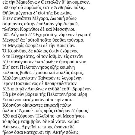
εἰς τὴν Μακεδόνων Θετταλῶν θ’ ἱκνούμενον,
500 ἐφ’ οὗ παράλιός ἐστιν Ἀνθηδὼν πόλις.
Θῆβαι μέγισται δ’ εἰσὶ τῆς Βοιωτίας.
Εἶτεν συνάπτει Μέγαρα, Δωρικὴ πόλις·
σύμπαντες αὐτὴν ἐπόλισαν γὰρ Δωριεῖς,
πλεῖστοι Κορίνθιοι δὲ καὶ Μεσσήνιοι.
505 Λέγουσι δ’ Ὀγχηστοῦ γενόμενον ἐγκρατῆ
Μεγαρέ’ ἀφ’ αὑτοῦ τοῦτο θέσθαι τοὔνομα.
Ἡ Μεγαρὶς ἀφορίζει δὲ τὴν Βοιωτίαν.
Ὁ Κορίνθιος δὲ κόλπος ἐστὶν ἐχόμενος
ὅ τε Κεγχρεάτης, οἳ τὸν ἰσθμὸν εἰς στενὸν
510 συνάγουσιν ἑκατέρωθεν ἠπειρούμενον.
Εἶτ’ ἐστὶ Πελοπόννησος ἑξῆς κειμένη
κόλπους βαθεῖς ἔχουσα καὶ πολλὰς ἄκρας,
Μαλέαν μεγίστην Ταίναρόν τε λεγομένην·
ἱερὸν Ποσειδῶνος δὲ θεοπρεπέστατον
515 ὑπὸ τῶν Λακώνων ἐνθάδ’ ἐσθ’ ἱδρυμένον.
Τὰ μὲν οὖν βόρεια τῆς Πελοποννήσου μέρη
Σικυώνιοι κατέχουσιν οἵ τε πρίν ποτε
Κόρινθον οἰκίσαντες ἐπιφανῆ πόλιν
ἄλλοι τ’ Ἀχαιοί· τοὺς πρὸς ἑσπέραν δ’ ὅρους
520 καὶ ζέφυρον Ἠλεῖοί τε καὶ Μεσσήνιοι·
τὸ πρὸς μεσημβρίαν δὲ καὶ νότον κλίμα
Λάκωνες Ἀργεῖοί τε· πρὸς ἀνιόντα δὲ
ἥλιον ὅσαι κατέχουσι τὴν Ἀκτὴν πόλεις·