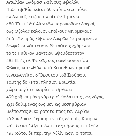
Αἰτωλίαν ὠνόμασ’ ἐκείνους ἐκβαλών.
Πρὸς τῷ Ῥίῳ κεῖται δὲ Ναύπακτος πόλις,
ἣν Δωριεῖς κτίζουσιν οἱ σὺν Τημένῳ.
480 Ἔπειτ’ ἀπ’ Αἰτωλῶν παροικοῦσιν Λοκροί,
οὓς Ὀζόλας καλοῦσ’, ἀποίκους γενομὲνους
ἀπὸ τῶν πρὸς Εὔβοιαν Λοκρῶν ἐστραμμένων
Δελφοὶ συνάπτουσιν δὲ τούτοις ἐχόμενοι
τό τε Πυθικὸν μαντεῖον ἀψευδέστατον.
485 Ἑξῆς δὲ Φωκεῖς, οὓς δοκεῖ συνοικίσαι
Φῶκος, κατελθὼν μετὰ Κορινθίων προτοῦ.
γενεαλογεῖται δ’ Ὀρνύτου τοῦ Σισύφου.
Ταύτης δὲ κεῖται πλησίον Βοιωτία,
χώρα μεγίστη καιρία τε τῇ θέσει·
490 χρῆται μόνη γὰρ τρισὶ θαλάτταις , ὡς λόγος,
ἔχει δὲ λιμένας οὓς μὲν εἰς μεσημβρίαν
βλέποντας εὐκαιρότατα πρὸς τὸν Ἀδρίαν
τὸ Σικελικόν τ’ ἐμπόριον, οὓς δὲ πρὸς Κύπρον
καὶ τὸν κατ’ Αἴγυπτόν τε τὰς νήσους τε πλοῦν·
495 (οὗτοι δὲ περὶ τὴν Αὖλίν εἰσιν οἱ τόποι,