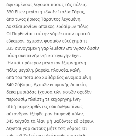
ἀφικομένους λέγουσι πάσας τὰς πόλεις.
330 Εἶτεν μεγίστη τῶν ἐν Ἰταλίᾳ Τάρας,
ἀπό τινος ἥρωος Τάραντος λεγομένη,
Λακεδαιμονίων ἄποικος, εὐδαίμων πόλις·
Οἱ Παρθενίαι ταύτην γὰρ ἔκτισαν προτοῦ
εὔκαιρον, ὀχυράν, φυσικὸν εὐτύχημά τι·
335 συναγομένη γὰρ λιμέσιν ἐπὶ νῆσον δυσίν
πάσῃ σκεπεινὴν νηὶ καταγωγὴν ἔχει.
Ἦν καὶ πρότερον μέγιστον ἐξυμνημένη
πόλις μεγάλη, βαρεῖα, πλουσία, καλή,
ἀπὸ τοῦ ποταμοῦ Συβάριδος ὠνομασμένη,
340 Σύβαρις, Ἀχαιῶν ἐπιφανὴς ἀποικία,
δέκα μυριάδας ἔχουσα τῶν ἀστῶν σχεδὸν
περιουσίᾳ πλείστῃ τε κεχορηγημένη·
οἳ δὴ παρεξαρθέντες οὐκ ἀνθρωπίνως
αὔτανδρον ἐξέφθειραν ἐπιφανῆ πόλιν,
345 τἀγαθὰ τὰ λίαν μὴ μαθόντες εὖ φέρειν.
Λέγεται γὰρ αὐτοὺς μήτε τοῖς νόμοις ἔτι
τοῖς τοῦ Ζαλεύκου τἀκόλουθα συντελεῖν,