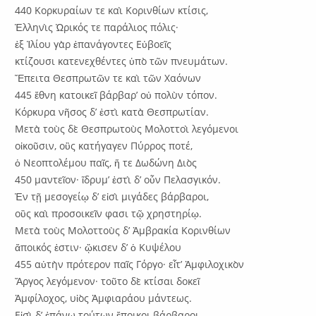
440 Κορκυραίων τε καὶ Κορινθίων κτίσις,
Ἑλληνὶς Ὠρικός τε παράλιος πόλις·
ἐξ Ἰλίου γὰρ ἐπανάγοντες Εὐβοεῖς
κτίζουσι κατενεχθέντες ὑπὸ τῶν πνευμάτων.
Ἔπειτα Θεσπρωτῶν τε καὶ τῶν Χαόνων
445 ἔθνη κατοικεῖ βάρβαρ’ οὐ πολὺν τόπον.
Κόρκυρα νῆσος δ’ ἐστὶ κατὰ Θεσπρωτίαν.
Μετὰ τοὺς δὲ Θεσπρωτοὺς Μολοττοὶ λεγόμενοι
οἰκοῦσιν, οὓς κατήγαγεν Πύρρος ποτέ,
ὁ Νεοπτολέμου παῖς, ἥ τε Δωδώνη Διὸς
450 μαντεῖον· ἵδρυμ’ ἐστὶ δ’ οὖν Πελασγικόν.
Ἐν τῇ μεσογείῳ δ’ εἰσὶ μιγάδες βάρβαροι,
οὓς καὶ προσοικεῖν φασι τῷ χρηστηρίῳ.
Μετὰ τοὺς Μολοττοὺς δ’ Ἀμβρακία Κορινθίων
ἄποικός ἐστιν· ᾤκισεν δ’ ὁ Κυψέλου
455 αὐτὴν πρότερον παῖς Γόργο· εἶτ’ Ἀμφιλοχικὸν
Ἄργος λεγόμενον· τοῦτο δὲ κτίσαι δοκεῖ
Ἀμφίλοχος, υἱὸς Ἀμφιαράου μάντεως.
Εἰσὶ δ’ ἐπάνω τούτων ἔποικοι βάρβαροι.