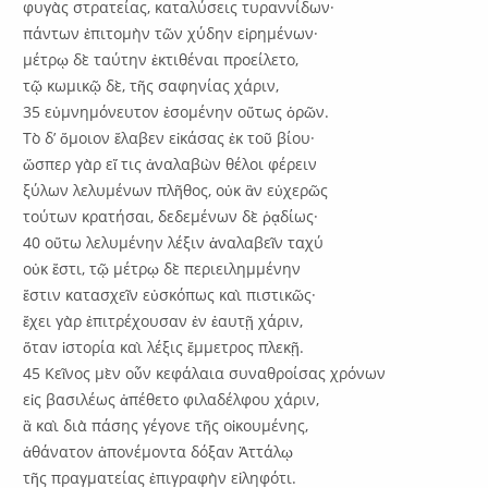
φυγὰς στρατείας, καταλύσεις τυραννίδων·
πάντων ἐπιτομὴν τῶν χύδην εἰρημένων·
μέτρῳ δὲ ταύτην ἐκτιθέναι προείλετο,
τῷ κωμικῷ δὲ, τῆς σαφηνίας χάριν,
35 εὐμνημόνευτον ἐσομένην οὕτως ὁρῶν.
Τὸ δ’ ὅμοιον ἔλαβεν εἰκάσας ἐκ τοῦ βίου·
ὥσπερ γὰρ εἴ τις ἀναλαβὼν θέλοι φέρειν
ξύλων λελυμένων πλῆθος, οὐκ ἂν εὐχερῶς
τούτων κρατήσαι, δεδεμένων δὲ ῥᾳδίως·
40 οὕτω λελυμένην λέξιν ἁναλαβεῖν ταχύ
οὐκ ἔστι, τῷ μέτρῳ δὲ περιειλημμένην
ἔστιν κατασχεῖν εὐσκόπως καὶ πιστικῶς·
ἔχει γὰρ ἐπιτρέχουσαν ἐν ἑαυτῇ χάριν,
ὅταν ἱστορία καὶ λέξις ἔμμετρος πλεκῇ.
45 Κεῖνος μὲν οὖν κεφάλαια συναθροίσας χρόνων
εἰς βασιλέως ἀπέθετο φιλαδέλφου χάριν,
ἃ καὶ διὰ πάσης γέγονε τῆς οἰκουμένης,
ἀθάνατον ἀπονέμοντα δόξαν Ἀττάλῳ
τῆς πραγματείας ἐπιγραφὴν εἰληφότι.