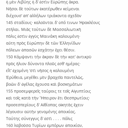
ἡ μὲν Λιβύης ἡ δ’ ἐστὶν Εὐρώπης ἄκρα.
Νῆσοι δὲ τούτων ἑκατέρωθεν κείμεναι
διέχουσ’ ἀπ’ ἀλλήλων τριάκοντα σχεδὸν
145 σταδίους· καλοῦνται δ’ ὑπό τινων Ἡρακλέους
στῆλαι. Μιᾶς τούτων δὲ Μασσαλιωτικὴ
πὸλις ἐστὶν ἐγγὺς Μαινάκη καλουμένη·
αὕτη πρὸς Εὐρώπην δὲ τῶν Ἑλληνίδων
πόλεων ἁπασῶν ἐσχάτην ἔχει θέσιν.
150 Κάμψαντι τήν ἄκραν δὲ τὴν κατ’ ἀντικρὺ
πρὸς ἥλιον δύνοντα πλοῦς ἐσθ’ ἡμέρας·
εἶτ’ ἐχομένη ‘στὶ νῆσος ἡ καλουμένη
Ἐρύθεια, μεγέθει μὲν βραχεῖα παντελῶς,
βοῶν δ’ ἀγέλας ἔχουσα καὶ βοσκημάτων
155 προσεμφερεῖς ταύροις τε τοῖς Αἰγυπτίοις
καὶ τοῖς κατὰ τὴν Ἤπειρον ἔτι Θεσπρωτίοις·
προσεσπερίους δ’ Αἰθίοπας οἰκητὰς ἔχειν
λέγουσιν αὐτὴν γενομένης ἀποικίας.
Ταύτης σύνεγγυς δ’ ἐστὶ . . . . πόλις
160 λαβοῦσα Τυρίων ἐμπόρων ἀποικίαν,