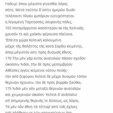
Γαδειρ’, ὅπου μέγιστα γίνεσθαι λόγος
κήτη. Μετὰ ταύτην δ’ ἐστὶν ἡμερῶν δυοῖν
τελέσαντι πλοῦν ἐμπόριον εὐτυχέστατον
ἡ λεγομένη Ταρτησσὸς, ἐπιφανὴς πόλις,
165 ποταμόρρυτον κασσίτερον ἐκ τῆς Κελτικῆς
χρυσόν τε καὶ χαλκὸν φέρουσα πλείονα,
Ἔπειτα χώρα Κελτική καλουμένη
μέχρι τῆς θαλάττης τῆς κατὰ Σαρδὼ κειμένης,
ὅπερ μέγιστόν ἐστι πρὸς δυσμαῖς ἔθνος.
170 Τὴν μὲν γὰρ ἐντὸς ἀνατολῶν πᾶσαν σχεδόν
οἰκοῦσιν Ἰνδοὶ, τὴν δὲ πρὸς μεσημβρίαν
Αἰθίοπες ἐγγὺς κείμενοι νότου πνοῆς·
τὸν ἀπὸ ζεφύρου Κελτοὶ δὲ μέχρι δυσμῶν τόπον
θερινῶν ἔχουσιν, τὸν δὲ πρὸς βορρᾶν Σκύθαι.
175 Ἰνδοὶ μὲν οὖν μεταξὺ θερινῶν ἀνατολῶν
καὶ χειμερινῶν οἰκοῦσι· Κελτοὶ δ’ ἀνάπαλιν
ὑπ’ ἰσημερινῆς θερινῆς τε δύσεως, ὡς λόγος.
Τὰ μὲν οὖν ἔθνη τὰ τέτταρ’ ἐστὶ τοῖς ὄχλοις
τοῖς πλήθεσιν τε τῶν κατοικούντων ἴσα·