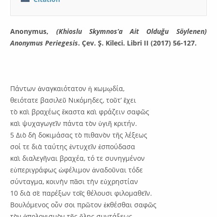
Anonymus,
(Khioslu Skymnos’a Ait Olduğu Söylenen)
Anonymus Periegesis
. Çev. Ş. Kileci. Libri II (2017) 56-127.
Πάντων ἀναγκαιότατον ἡ κωμῳδία,
θειότατε βασιλεῦ Νικόμηδες, τοῦτ’ ἔχει
τὸ καὶ βραχέως ἕκαστα καὶ φράζειν σαφῶς
καὶ ψυχαγωγεῖν πάντα τὸν ὑγιῆ κριτήν.
5 Διὸ δὴ δοκιμάσας τὸ πιθανὸν τῆς λέξεως
σοί τε διὰ ταύτης ἐντυχεῖν ἐσπούδασα
καὶ διαλεγῆναι βραχέα, τό τε συνηγμένον
εὐπεριγράφως ὠφέλιμον ἀναδοῦναι τόδε
σύνταγμα, κοινὴν πᾶσι τὴν εὐχρηστίαν
10 διὰ σὲ παρέξων τοῖς θέλουσι φιλομαθεῖν.
Βουλόμενος οὖν σοι πρῶτον ἐκθέσθαι σαφῶς
τὸν ἀπολογισμὸν τῆς ὅλης συντάξεως,