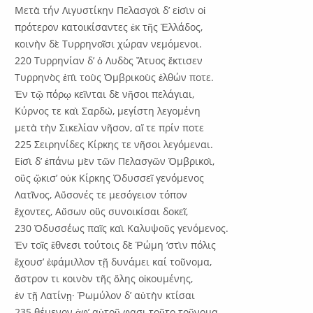
Μετὰ τήν Λιγυστίκην Πελασγοὶ δ’ εἰσὶν οἱ
πρότερον κατοικίσαντες ἐκ τῆς Ἑλλάδος,
κοινὴν δὲ Τυρρηνοῖσι χώραν νεμόμενοι.
220 Τυρρηνίαν δ’ ὁ Λυδὸς Ἄτυος ἔκτισεν
Τυρρηνὸς ἐπὶ τοὺς Ὀμβρικοὺς ἐλθών ποτε.
Ἐν τῷ πόρῳ κεῖνται δὲ νῆσοι πελάγιαι,
Κύρνος τε καὶ Σαρδὼ, μεγίστη λεγομένη
μετὰ τὴν Σικελίαν νῆσον, αἵ τε πρίν ποτε
225 Σειρηνίδες Κίρκης τε νῆσοι λεγόμεναι.
Εἰσὶ δ’ ἐπάνω μὲν τῶν Πελασγῶν Ὀμβρικοὶ,
οὓς ᾤκισ’ οὑκ Κίρκης Ὀδυσσεῖ γενόμενος
Λατῖνος, Αὔσονές τε μεσόγειον τόπον
ἔχοντες, Αὔσων οὓς συνοικίσαι δοκεῖ,
230 Ὀδυσσέως παῖς καὶ Καλυψοῦς γενόμενος.
Ἐν τοῖς ἔθνεσι τούτοις δὲ Ῥώμη ‘στὶν πόλις
ἔχουσ’ ἐφάμιλλον τῇ δυνάμει καί τοῦνομα,
ἄστρον τι κοινὸν τῆς ὅλης οἰκουμένης,
ἐν τῇ Λατίνῃ· Ῥωμύλον δ’ αὐτὴν κτίσαι
235 θέμενον ἀφ’ αὑτοῦ φασι τοῦτο τοῦνομα.