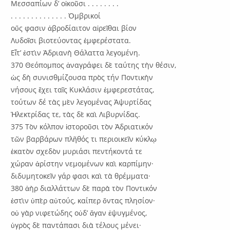
Μεσσαπίων δ’ οἰκοῦσι . . . . . . . .
. . . . . . . . . . . . . . Ὀμβρικοί
οὕς φασιν ἀβροδίαιτον αἱρεῖθαι βίον
Λυδοῖσι βιοτεύοντας ἐμφερέστατα.
Εἶτ’ ἐστὶν Ἀδριανὴ Θάλαττα λεγομένη.
370 Θεόπομπος ἀναγράφει δὲ ταύτης τὴν θέσιν,
ὡς δὴ συνισθμίζουσα πρὸς τήν Ποντικὴν
νήσους ἔχει ταῖς Κυκλάσιν ἐμφερεστάτας,
τούτων δέ τὰς μὲν λεγομένας Ἀψυρτίδας
Ἠλεκτρίδας τε, τὰς δὲ καὶ Λιβυρνίδας.
375 Τὸν κόλπον ἱστοροῦσι τὸν Ἀδριατικόν
τῶν βαρβάρων πλῆθός τι περιοικεῖν κύκλῳ
ἑκατὸν σχεδὸν μυριάσι πεντήκοντά τε
χώραν ἀρίστην νεμομένων καὶ καρπίμην·
διδυμητοκεῖν γάρ φασι καὶ τὰ θρέμματα·
380 ἀὴρ διαλλάττων δὲ παρὰ τὸν Ποντικόν
ἐστὶν ὑπὲρ αὐτούς, καίπερ ὄντας πλησίον·
οὐ γὰρ νιφετώδης οὐδ’ ἄγαν ἐψυγμένος,
ὑγρὸς δὲ παντάπασι διὰ τέλους μένει·