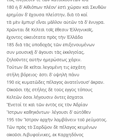
180 ἡ δ’ Αἰθιόπων πλέον’ ἐστὶ χώραν καὶ Σκυθῶν
ἐρημίαν δ’ ἔχουσα πλείστην, διὰ τὸ καί
τὰ μὲν ἔμπυρ’ εἶναι μᾶλλον αὐτῶν τὰ δ’ ἕνυγρα.
Χρῶνται δὲ Κελτοὶ τοῖς ἔθεσιν Ἑλληνικοῖς,
ἔχοντες οἰκειότατα πρὸς τὴν Ἑλλάδα
185 διὰ τὰς ὑποδοχὰς τῶν ἐπιξενουμένων
συν μουσικῇ δ’ ἄγουσι τὰς ἐκκλησίας,
ζηλοῦντες αὐτὴν ἡμερώσεως χάριν.
Τούτων δὲ κεῖται λεγομένη τις ἐσχάτη
στήλη βόρειος· ἔστι δ’ ὑψηλὴ πάνυ
190 εἰς κυματῶδες πέλαγος ἀνατείνουσ’ ἄκραν.
Οἰκοῦσι τῆς στήλης δὲ τοὺς ἐγγὺς τόπους
Κελτῶν ὅσοι λήγουσιν ὄντες ἔσχατοι
Ἔνετοί τε καὶ τῶν ἐντὸς εἰς τὸν Ἀδρίαν
Ἴστρων καθηκόντων· λέγουσι δ’ αὐτόθεν
195 τὸν Ἴστρον ἀρχὴν λαμβάνειν τοῦ ῥεύματος.
Τῶν πρὸς τὸ Σαρδῷον δὲ πέλαγος κειμένων
οἰκοῦσι Λιβυφοίνικες, ἐκ Καρχηδόνος