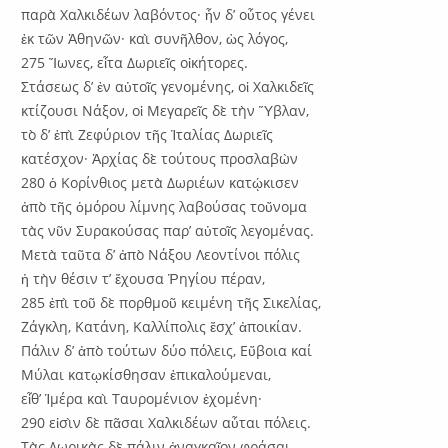
παρὰ Χαλκιδέων λαβόντος· ἦν δ’ οὗτος γένει
ἐκ τῶν Ἀθηνῶν· καὶ συνῆλθον, ὡς λόγος,
275 Ἴωνες, εἶτα Δωριεῖς οἰκήτορες.
Στάσεως δ’ ἐν αὐτοῖς γενομένης, οἱ Χαλκιδεῖς
κτίζουσι Νάξον, οἱ Μεγαρεῖς δὲ τὴν Ὕβλαν,
τὸ δ’ ἐπὶ Ζεφύριον τῆς Ἰταλίας Δωριεῖς
κατέσχον· Ἀρχίας δὲ τούτους προσλαβὼν
280 ὁ Κορίνθιος μετὰ Δωριέων κατῴκισεν
ἀπὸ τῆς ὁμόρου λίμνης λαβούσας τοὔνομα
τὰς νῦν Συρακούσας παρ’ αὐτοῖς λεγομένας.
Μετὰ ταῦτα δ’ ἀπὸ Νάξου Λεοντίνοι πόλις
ἡ τὴν θέσιν τ’ ἔχουσα Ῥηγίου πέραν,
285 ἐπὶ τοῦ δὲ πορθμοῦ κειμένη τῆς Σικελίας,
Ζάγκλη, Κατάνη, Καλλίπολις ἔσχ’ ἀποικίαν.
Πάλιν δ’ ἀπὸ τούτων δύο πόλεις, Εὔβοια καί
Μύλαι κατῳκίσθησαν ἐπικαλούμεναι,
εἶθ’ Ἱμέρα καὶ Ταυρομένιον ἐχομένη·
290 εἰσὶν δὲ πᾶσαι Χαλκιδέων αὗται πόλεις.
Τὰς Δωρικὰς δὲ πάλιν ἀναγκαῖον φράσαι.