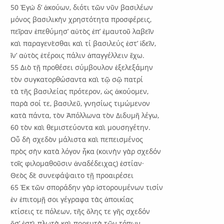
50 Ἐγὼ δ’ ἁκούων, διότι τῶν νῦν βασιλέων
μόνος βασιλικὴν χρηστότητα προσφέρεις,
πεῖραν ἐπεθύμησ’ αὐτὸς ἐπ’ ἐμαυτοῦ λαβεῖν
καὶ παραγενὲσθαι καὶ τί βασιλεύς ἐστ’ ἰδεῖν,
ἵν’ αὐτὸς ἑτέροις πάλιν ἀπαγγέλλειν ἔχω.
55 Διὸ τῇ προθέσει σύμβουλον ἐξελεξάμην
τὸν συγκατορθώσαντα καὶ τῷ σῷ πατρί
τὰ τῆς βασιλείας πρότερον, ὡς ἀκούομεν,
παρὰ σοί τε, βασιλεῦ, γνησίως τιμώμενον
κατὰ πάντα, τὸν Ἀπόλλωνα τὸν Διδυμῆ λέγω,
60 τὸν καὶ θεμιστεύοντα καὶ μουσηγέτην.
Οὗ δὴ σχεδὸν μάλιστα καὶ πεπεισμένος
πρὸς σὴν κατὰ λόγον ἧκα (κοινὴν γὰρ σχεδόν
τοῖς φιλομαθοῦσιν ἀναδέδειχας) ἑστίαν·
Θεὸς δὲ συνεφάψαιτο τῇ προαιρέσει
65 Ἐκ τῶν σποράδην γὰρ ἱστορουμένων τισίν
ἐν ἐπιτομῇ σοι γέγραφα τὰς ἀποικίας
κτίσεις τε πόλεων, τῆς ὅλης τε γῆς σχεδόν
ὅσ’ ἐστὶ πλωτὰ καὶ πορευτὰ τῶν τόπων.