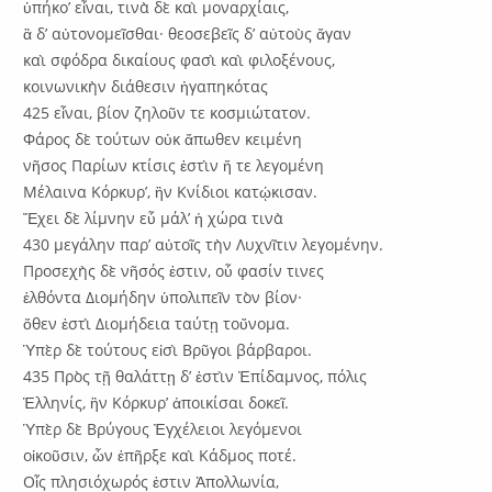
ὑπήκο’ εἶναι, τινὰ δὲ καὶ μοναρχίαις,
ἃ δ’ αὐτονομεῖσθαι· θεοσεβεῖς δ’ αὐτοὺς ἄγαν
καὶ σφόδρα δικαίους φασὶ καὶ φιλοξένους,
κοινωνικὴν διάθεσιν ἠγαπηκότας
425 εἶναι, βίον ζηλοῦν τε κοσμιώτατον.
Φάρος δὲ τούτων οὐκ ἄπωθεν κειμένη
νῆσος Παρίων κτίσις ἐστὶν ἥ τε λεγομένη
Μέλαινα Κόρκυρ’, ἣν Κνίδιοι κατῴκισαν.
Ἔχει δὲ λίμνην εὖ μάλ’ ἡ χώρα τινὰ
430 μεγάλην παρ’ αὐτοῖς τὴν Λυχνῖτιν λεγομένην.
Προσεχὴς δὲ νῆσός ἐστιν, οὗ φασίν τινες
ἐλθόντα Διομήδην ὑπολιπεῖν τὸν βίον·
ὅθεν ἐστὶ Διομήδεια ταύτῃ τοὔνομα.
Ὑπὲρ δὲ τούτους εἰσὶ Βρῦγοι βάρβαροι.
435 Πρὸς τῇ θαλάττῃ δ’ ἐστὶν Ἐπίδαμνος, πόλις
Ἑλληνίς, ἣν Κόρκυρ’ ἀποικίσαι δοκεῖ.
Ὑπὲρ δὲ Βρύγους Ἐγχέλειοι λεγόμενοι
οἰκοῦσιν, ὧν ἐπῆρξε καὶ Κάδμος ποτέ.
Οἷς πλησιόχωρός ἐστιν Ἀπολλωνία,