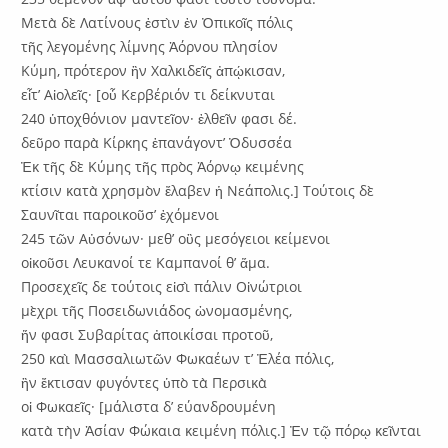
Μετὰ δὲ Λατίνους ἐστὶν ἐν Ὀπικοῖς πόλις
τῆς λεγομένης λίμνης Ἀόρνου πλησίον
Κύμη, πρότερον ἣν Χαλκιδεῖς ἀπῴκισαν,
εἶτ’ Αἰολεῖς· [οὗ Κερβέριόν τι δείκνυται
240 ὑποχθόνιον μαντεῖον· ἐλθεῖν φασι δέ.
δεῦρο παρὰ Κίρκης ἑπανάγοντ’ Ὀδυσσέα
Ἐκ τῆς δὲ Κύμης τῆς πρὸς Ἀόρνῳ κειμένης
κτίσιν κατὰ χρησμὸν ἔλαβεν ἡ Νεάπολις.] Τούτοις δὲ
Σαυνῖται παροικοῦσ’ ἐχόμενοι
245 τῶν Αὐσόνων· μεθ’ οὓς μεσόγειοι κείμενοι
οἰκοῦσι Λευκανοί τε Καμπανοί θ’ ἅμα.
Προσεχεῖς δε τούτοις εἰσὶ πάλιν Οἰνώτριοι
μὲχρι τῆς Ποσειδωνιάδος ὠνομασμένης,
ἥν φασι Συβαρίτας ἀποικίσαι προτοῦ,
250 καὶ Μασσαλιωτῶν Φωκαέων τ’ Ἐλέα πόλις,
ἣν ἔκτισαν φυγόντες ὑπὸ τὰ Περσικὰ
οἱ Φωκαεῖς· [μάλιστα δ’ εύανδρουμένη
κατὰ τὴν Ἀσίαν Φώκαια κειμένη πόλις.] Ἐν τῷ πόρῳ κεῖνται