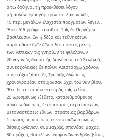
αἰτῶ δοθῆναι τῇ προεκθέσει λόγον
μὴ πολύν· ἐμοὶ γὰρ κρίνεται λακωνικῶς
15 περὶ μεγάλων ἐλάχιστα πραγμάτων λέγειν.
‘Ἐστι δ’ ἃ γράφω τοιαῦτα. Τοῖς ἐν Περγάμῳ
βασιλεῦσιν, ὧν ἡ δόξα καὶ τεθνηκότων
παρὰ πᾶσιν ἡμῖν ζῶσα διὰ παντὸς μένει,
τῶν Ἀττικῶν τις γνησίων τὲ φιλολόγων
20 γεγονὼς ἀκουστὴς Διογένους τοῦ Στωϊκοῦ,
συνεσχολακὼς δὲ πολὺν Ἀριστάρχῳ χρόνον,
συνετάξατ’ ἀπὸ τῆς Τρωϊκῆς ἁλώσεως
χρονογραφίαν στοιχοῦσαν ἄχρι τοῦ νῦν βίου.
Ἔτη δὲ τετταράκοντα πρὸς τοῖς χιλίοις
25 ὡρισμένως ἐξέθετο, καταριθμούμενος
πόλεων ἁλώσεις, ἐκτοπισμοὺς στρατοπέδων,
μεταναστάσεις ἐθνῶν, στρατείας βαρβάρων,
ἐφόδους περαιώσεις τε ναυτικῶν στόλων,
θέσεις ἀγώνων, συμμαχίας, σπονδὰς, μάχας,
30 πράξεις βασιλέων, ἐπιφανῶν ἀνδρῶν βίους,