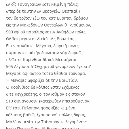
ἐν οἷς Ταναγραίων ἐστὶ κειμένη πόλις,
ὑπὲρ δὲ ταύτην ἐν μεσογείῳ Θεσπιαί·)
τὸν δὲ τρίτον ἔξω τοῦ κατ’ Εὔριπον δρόμου
εἰς τὴν Μακεδόνων Θετταλῶν θ’ ἱκνούμενον,
500 ἐφ’ οὗ παράλιός ἐστιν Ἀνθηδὼν πόλις.
Θῆβαι μέγισται δ’ εἰσὶ τῆς Βοιωτίας.
Εἶτεν συνάπτει Μέγαρα, Δωρικὴ πόλις·
σύμπαντες αὐτὴν ἐπόλισαν γὰρ Δωριεῖς,
πλεῖστοι Κορίνθιοι δὲ καὶ Μεσσήνιοι.
505 Λέγουσι δ’ Ὀγχηστοῦ γενόμενον ἐγκρατῆ
Μεγαρέ’ ἀφ’ αὑτοῦ τοῦτο θέσθαι τοὔνομα.
Ἡ Μεγαρὶς ἀφορίζει δὲ τὴν Βοιωτίαν.
Ὁ Κορίνθιος δὲ κόλπος ἐστὶν ἐχόμενος
ὅ τε Κεγχρεάτης, οἳ τὸν ἰσθμὸν εἰς στενὸν
510 συνάγουσιν ἑκατέρωθεν ἠπειρούμενον.
Εἶτ’ ἐστὶ Πελοπόννησος ἑξῆς κειμένη
κόλπους βαθεῖς ἔχουσα καὶ πολλὰς ἄκρας,
Μαλέαν μεγίστην Ταίναρόν τε λεγομένην·
ἱερὸν Ποσειδῶνος δὲ θεοπρεπέστατον