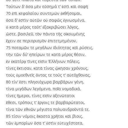
Τούτων δ’ ὅσα μὲν εὔσημά τ’ ἐστὶ καὶ σαφῆ
70 ἐπὶ κεφαλαίου συντεμὼν ἐκθήσομαι,
ὅσα δ’ ἐστὶν αὐτῶν οὐ σαφῶς ἐγνωσμένα,
ὁ κατὰ μέρος ταῦτ’ ἐξακριβώσει λόγος,
ὥστε, βασιλεῦ, τὸν πάντα τῆς οἰκουμένης
ἔχειν σε περιορισμὸν ἐπιτετμημένον,
75 ποταμῶν τε μεγάλων ἰδιότητας καὶ ῥύσεις,
τὴν τῶν δύ’ ἠπείρων τε κατὰ μέρος θέσιν,
ἐν ἑκατέρᾳ τὶνες εἰσὶν Ἑλλήνων πόλεις,
τίνες ἔκτισαν, κατὰ τίνας ᾤκησαν χρόνους,
τοὺς ὁμοεθνεῖς ὄντας τε τούς τ’ αὐτόχθονας,
80 τίν’ ἔστι πλησιόχωρα βαρβάρων γένη,
τίνα μιγάδων λεγόμενα, ποῖα νομαδικά,
τίνες ἥμεροι, τίνες εἰσὶν ἀξενὼτατοι
ἔθεσι, τρόποις τ’ ἔργοις τε βαρβαρώτατοι,
τίνα τῶν ἐθνῶν μέγιστα πολυανδροῦντά τε,
85 τίσιν νόμοις ἕκαστα χρῆται καὶ βὶοις,
τῶν ἐμπορίων ὅσα τ’ ἐστὶν εὐτυχέστατα,