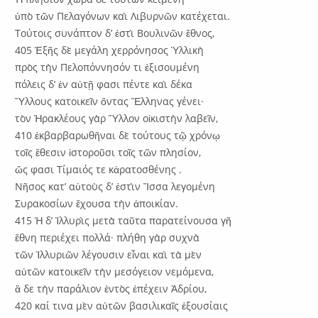
ὑπὸ τῶν Πελαγόνων καὶ Λιβυρνῶν κατέχεται.
Τούτοις συνάπτον δ’ ἐστὶ Βουλινῶν ἔθνος,
405 Ἑξῆς δὲ μεγάλη χερρόνησος Ὑλλικὴ
πρὸς τὴν Πελοπόννησόν τι ἐξισουμένη
πόλεις δ’ ἐν αὐτῇ φασι πέντε καὶ δέκα
Ὕλλους κατοικεῖν ὄντας Ἕλληνας γένει·
τὸν Ἡρακλέους γὰρ Ὕλλον οἰκιστὴν λαβεῖν,
410 ἐκβαρβαρωθῆναι δὲ τούτους τῷ χρόνῳ
τοῖς ἔθεσιν ἱστοροῦσι τοῖς τῶν πλησίον,
ὥς φασι Τίμαιός τε κἀρατοσθένης .
Νῆσος κατ’ αὐτοὺς δ’ ἐστὶν Ἴσσα λεγομένη
Συρακοσίων ἔχουσα τὴν ἀποικίαν.
415 Ἡ δ’ Ἰλλυρὶς μετὰ ταῦτα παρατείνουσα γῆ
ἔθνη περιέχει πολλά· πλήθη γὰρ συχνὰ
τῶν Ἰλλυριῶν λέγουσιν εἶναι καὶ τὰ μὲν
αὐτῶν κατοικεῖν τὴν μεσόγειον νεμόμενα,
ἃ δε τὴν παράλιον ἐντὸς ἐπέχειν Ἀδρίου,
420 καί τινα μὲν αὐτῶν βασιλικαῖς ἐξουσίαις