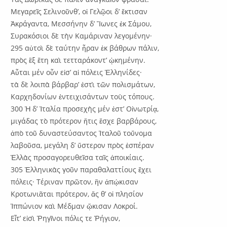
Μεγαρεῖς Σελινοῦνθ’, οἱ Γελῷοι δ’ ἔκτισαν
Ἀκράγαντα, Μεσσήνην δ’ Ἴωνες ἐκ Σάμου,
Συρακόσιοι δὲ τὴν Καμάριναν λεγομένην·
295 αὐτοὶ δὲ ταύτην ἦραν ἐκ βάθρων πάλιν,
πρὸς ἓξ ἔτη καὶ τετταράκοντ’ ᾠκημένην.
Αὗται μέν οὖν εἰσ’ αἱ πόλεις Ἑλληνίδες·
τὰ δὲ λοιπὰ βάρβαρ’ ἐστὶ τῶν πολισμάτων,
Καρχηδονίων ἐντειχισάντων τοὺς τόπους.
300 Ἡ δ’ Ἰταλία προσεχὴς μέν ἐστ’ Οἰνωτρίᾳ,
μιγάδας τὸ πρότερον ἥτις ἔσχε βαρβάρους,
ἀπὸ τοῦ δυναστεύσαντος Ἰταλοῦ τοὔνομα
λαβοῦσα, μεγάλη δ’ ὕστερον πρὸς ἑσπέραν
Ἑλλὰς προσαγορευθεῖσα ταῖς ἀποικίαις.
305 Ἑλληνικὰς γοῦν παραθαλαττίους ἔχει
πόλεις· Τέριναν πρῶτον, ἣν ἀπῴκισαν
Κροτωνιᾶται πρότερον, ἅς θ’ οἱ πλησίον
Ἱππώνιον καὶ Μέδμαν ᾤκισαν Λοκροί.
Εἶτ’ εἰσὶ Ῥηγῖνοι πόλις τε Ῥήγιον,