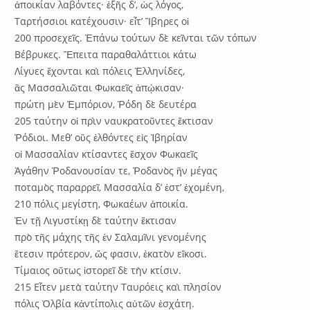
ἀποικίαν λαβόντες· ἑξῆς δ’, ὡς λόγος,
Ταρτήσσιοι κατέχουσιν· εἶτ’ Ἴβηρες οἱ
200 προσεχεῖς. Ἐπάνω τούτων δὲ κεῖνται τῶν τόπων
Βέβρυκες. Ἔπειτα παραθαλάττιοι κάτω
Λίγυες ἔχονται καὶ πόλεις Ἑλληνίδες,
ἃς Μασσαλιῶται Φωκαεῖς ἀπῴκισαν·
πρώτη μὲν Ἐμπόριον, Ῥόδη δὲ δευτέρα
205 ταύτην οἱ πρὶν ναυκρατοῦντες ἔκτισαν
Ῥόδιοι. Μεθ’ οὓς ἐλθόντες εἰς Ἰβηρίαν
οἱ Μασσαλίαν κτίσαντες ἔσχον Φωκαεῖς
Ἀγάθην Ῥοδανουσίαν τε, Ῥοδανὸς ἣν μέγας
ποταμὸς παραρρεῖ, Μασσαλία δ’ ἐστ’ ἐχομένη,
210 πόλις μεγίστη, Φωκαέων ἀποικία.
Ἐν τῇ Λιγυστίκῃ δὲ ταύτην ἔκτισαν
πρὸ τῆς μάχης τῆς ἐν Σαλαμῖνι γενομένης
ἔτεσιν πρότερον, ὥς φασιν, ἑκατὸν εἴκοσι.
Τίμαιος οὕτως ἱστορεῖ δὲ τὴν κτίσιν.
215 Εἶτεν μετὰ ταύτην Ταυρόεις καὶ πλησίον
πόλις Ὀλβία κἀντίπολις αὐτῶν ἐσχάτη.