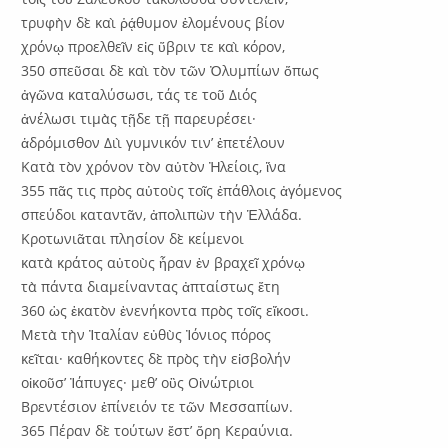
τρυφὴν δὲ καὶ ῥᾴθυμον ἑλομένους βίον
χρόνῳ προελθεῖν εἰς ὕβριν τε καὶ κόρον,
350 σπεῦσαι δὲ καὶ τὸν τῶν Ὀλυμπίων ὅπως
ἀγῶνα καταλύσωσι, τάς τε τοῦ Διός
ἀνέλωσι τιμὰς τῇδε τῇ παρευρέσει·
ἁδρόμισθον Διὶ γυμνικόν τιν’ ἐπετέλουν
Κατὰ τὸν χρόνον τὸν αὐτὸν Ἠλείοις, ἵνα
355 πᾶς τις πρὸς αὐτοὺς τοῖς ἐπάθλοις ἀγόμενος
σπεύδοι καταντᾶν, ἀπολιπὼν τὴν Ἑλλάδα.
Κροτωνιᾶται πλησίον δὲ κείμενοι
κατὰ κράτος αὐτοὺς ἦραν ἐν βραχεῖ χρόνῳ
τὰ πάντα διαμείναντας ἀπταίστως ἔτη
360 ὡς ἑκατὸν ἐνενήκοντα πρὸς τοῖς εἴκοσι.
Μετὰ τὴν Ἰταλίαν εὐθὺς Ἰόνιος πόρος
κεῖται· καθήκοντες δὲ πρὸς τὴν εἰσβολήν
οἰκοῦσ’ Ἰάπυγες· μεθ’ οὓς Οἰνώτριοι
Βρεντέσιον ἐπίνειόν τε τῶν Μεσσαπίων.
365 Πέραν δὲ τούτων ἔστ’ ὄρη Κεραύνια.