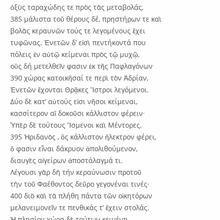
ὀξὺς ταραχώδης τε πρὸς τὰς μεταβολάς,
385 μάλιστα τοῦ θέρους δέ, πρηστήρων τε καὶ
βολὰς κεραυνῶν τούς τε λεγομένους ἔχει
τυφῶνας. Ἐνετῶν δ’ εἰσὶ πεντήκοντά που
πόλεις ἐν αὐτῷ κείμεναι πρὸς τῷ μυχῷ,
οὓς δή μετελθεῖν φασιν ἐκ τῆς Παφλαγόνων
390 χώρας κατοικῆσαί τε περὶ τὸν Ἀδρίαν,
Ἐνετῶν ἔχονται Θρᾷκες Ἴστροι λεγόμενοι.
Δύο δὲ κατ’ αὐτούς εἰσι νῆσοι κείμεναι,
κασσίτερον αἳ δοκοῦσι κάλλιστον φέρειν·
Ύπὲρ δὲ τούτους Ἴσμενοι καὶ Μέντορες.
395 Ἠριδανὸς , ὃς κάλλιστον ἤλεκτρον φέρει,
ὅ φασιν εἶναι δάκρυον ἀπολιθούμενον,
διαυγὲς αἰγείρων ἀποστάλαγμά τι.
Λέγουσι γὰρ δὴ τήν κεραύνωσιν προτοῦ
τὴν τοῦ Φαέθοντος δεῦρο γεγονέναι τινές·
400 διὸ καὶ τὰ πλήθη πάντα τῶν οἰκητόρων
μελανειμονεῖν τε πενθικάς τ’ ἔχειν στολάς.
Ἡ πλησίον χώρα δὲ τούτων κειμένη