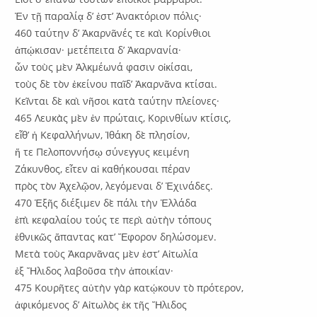
Ἐν τῇ παραλίᾳ δ’ ἐστ’ Ἀνακτόριον πόλις·
460 ταύτην δ’ Ἀκαρνᾶνές τε καὶ Κορίνθιοι
ἀπῴκισαν· μετέπειτα δ’ Ἁκαρνανία·
ὧν τοὺς μὲν Ἀλκμέωνά φασιν οἰκίσαι,
τοὺς δὲ τὸν ἐκείνου παῖδ’ Ἀκαρνᾶνα κτίσαι.
Κεῖνται δὲ καὶ νῆσοι κατὰ ταύτην πλείονες·
465 Λευκὰς μὲν ἐν πρώταις, Κορινθίων κτίσις,
εἷθ’ ἡ Κεφαλλήνων, Ἰθάκη δὲ πλησίον,
ἥ τε Πελοποννήσῳ σύνεγγυς κειμένη
Ζάκυνθος, εἶτεν αἱ καθήκουσαι πέραν
πρὸς τὸν Ἀχελῷον, λεγόμεναι δ’ Ἐχινάδες.
470 Ἑξῆς διέξιμεν δὲ πάλι τὴν Ἑλλάδα
ἐπὶ κεφαλαίου τούς τε περὶ αὐτὴν τόπους
ἐθνικῶς ἅπαντας κατ’ Ἔφορον δηλώσομεν.
Μετὰ τοὺς Ἀκαρνᾶνας μὲν ἐστ’ Αἰτωλία
ἐξ Ἤλιδος λαβοῦσα τὴν ἀποικίαν·
475 Κουρῆτες αὐτὴν γὰρ κατῴκουν τὸ πρότερον,
ἀφικόμενος δ’ Αἰτωλὸς ἑκ τῆς Ἤλιδος