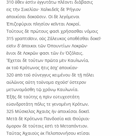
310 ὅθεν ἐστὶν ἐγγυτάτω πλέοντι διάβασις
εἰς τὴν Σικελίαν· Χαλκιδεῖς δὲ Ῥήγιον
ἀποικίσαι δοκοῦσιν. Οἱ δὲ λεγόμενοι
Ἐπιζεφύριοι πλησίον κεῖνται Λοκροί.
Τούτους δὲ πρώτους φασὶ χρήσασθαι νόμοις
315 γραπτοῖσιν, οὓς Ζάλευκος ὑποθέσθαι δοκεῖ·
εἰσὶν δ’ ἄποικοι τῶν Ὀπουντίων Λοκρῶν·
ἔνιοι δὲ Λοκρῶν φασι τῶν έν Ὀζόλαις.
Ἔχεται δὲ τούτων πρῶτα μὲν Καυλωνία,
ἐκ τοῦ Κρότωνος ἥτις ἔσχ’ ἀποικίαν·
320 ἀπὸ τοῦ σύνεγγυς κειμένου δὲ τῇ πόλει
αὐλῶνος αὕτη τοὔνομα σχοῦσ’ ὕστερον
μετωνομάσθη τῷ χρόνῳ Καυλωνία.
Ἑξῆς δὲ ταύτης ἡ πρὶν εὐτυχεστάτη
εὐανδροτάτη πόλις τε γενομένη Κρότων,
325 Μύσκελος Ἀχαιὸς ἣν ἀποικίσαι δοκεῖ.
Μετὰ δὲ Κρότωνα Πανδοσία καὶ Θούριοι·
ὅμορον δὲ τούτοις ἐστὶ τὸ Μεταπόντιον.
Ταύτας Ἀχαιοὺς ἐκ Πελοποννήσου κτίσαι