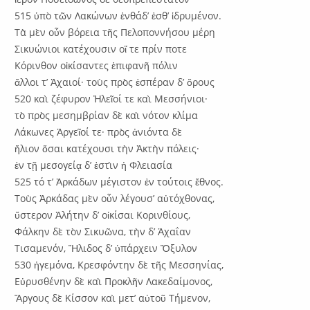
515 ὑπὸ τῶν Λακώνων ἐνθάδ’ ἐσθ’ ἱδρυμένον.
Τὰ μὲν οὖν βόρεια τῆς Πελοποννήσου μέρη
Σικυώνιοι κατέχουσιν οἵ τε πρίν ποτε
Κόρινθον οἰκίσαντες ἐπιφανῆ πόλιν
ἄλλοι τ’ Ἀχαιοί· τοὺς πρὸς ἑσπέραν δ’ ὅρους
520 καὶ ζέφυρον Ἠλεῖοί τε καὶ Μεσσήνιοι·
τὸ πρὸς μεσημβρίαν δὲ καὶ νότον κλίμα
Λάκωνες Ἀργεῖοί τε· πρὸς ἀνιόντα δὲ
ἥλιον ὅσαι κατέχουσι τὴν Ἀκτὴν πόλεις·
ἐν τῇ μεσογείᾳ δ’ ἐστὶν ἡ Φλειασία
525 τό τ’ Ἀρκάδων μέγιστον ἐν τούτοις ἔθνος.
Τοὺς Ἀρκάδας μὲν οὖν λέγουσ’ αὐτόχθονας,
ὕστερον Ἀλήτην δ’ οἰκίσαι Κορινθίους,
Φάλκην δὲ τὸν Σικυῶνα, τὴν δ’ Ἀχαΐαν
Τισαμενόν, Ἤλιδος δ’ ὑπάρχειν Ὄξυλον
530 ἡγεμόνα, Κρεσφόντην δὲ τῆς Μεσσηνίας,
Εὐρυσθένην δὲ καὶ Προκλῆν Λακεδαίμονος,
Ἄργους δὲ Κίσσον καὶ μετ’ αὐτοῦ Τήμενον,