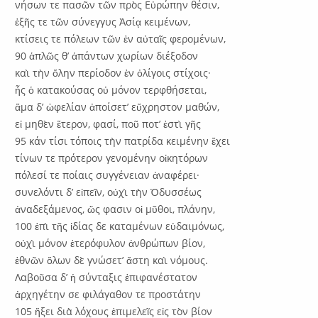
νήσων τε πασῶν τῶν πρὸς Εὐρώπην θέσιν,
ἑξῆς τε τῶν σύνεγγυς Ἀσίᾳ κειμένων,
κτίσεις τε πόλεων τῶν ἐν αὐταῖς φερομένων,
90 ἁπλῶς θ’ ἁπάντων χωρίων διέξοδον
καὶ τὴν ὅλην περίοδον ἐν ὀλίγοις στίχοις·
ἧς ὁ κατακούσας οὐ μόνον τερφθήσεται,
ἅμα δ’ ὠφελίαν ἀποίσετ’ εὔχρηστον μαθών,
εἰ μηθὲν ἕτερον, φασί, ποῦ ποτ’ ἐστὶ γῆς
95 κάν τίσι τόποις τὴν πατρίδα κειμένην ἔχει
τίνων τε πρότερον γενομένην οἰκητόρων
πόλεσί τε ποίαις συγγένειαν ἀναφέρει·
συνελόντι δ’ εἰπεῖν, οὐχὶ τὴν Ὀδυσσέως
ἀναδεξάμενος, ὥς φασιν οἱ μῦθοι, πλάνην,
100 ἐπὶ τῆς ἰδίας δε καταμένων εὐδαιμόνως,
οὐχὶ μόνον ἑτερόφυλον ἀνθρώπων βίον,
ἐθνῶν ὅλων δὲ γνώσετ’ ἄστη καὶ νόμους.
Λαβοῦσα δ’ ἡ σύνταξις ἐπιφανέστατον
ἀρχηγέτην σε φιλάγαθον τε προστάτην
105 ἥξει διὰ λόχους ἐπιμελεῖς εἰς τὸν βίον