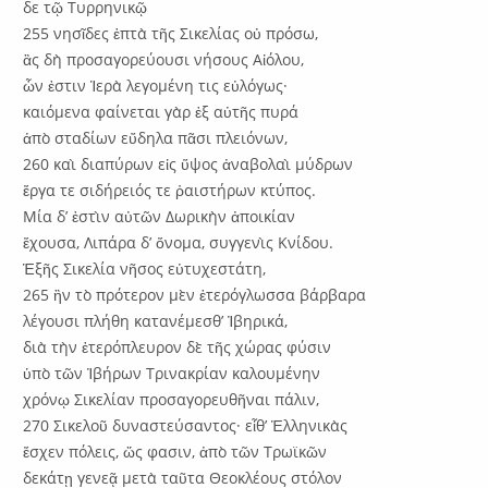
δε τῷ Τυρρηνικῷ
255 νησῖδες ἑπτὰ τῆς Σικελίας οὐ πρόσω,
ἃς δὴ προσαγορεύουσι νήσους Αἰόλου,
ὧν ἐστιν Ἱερὰ λεγομένη τις εὐλόγως·
καιόμενα φαίνεται γὰρ ἐξ αὐτῆς πυρά
ἀπὸ σταδίων εὔδηλα πᾶσι πλειόνων,
260 καὶ διαπύρων εἰς ὕψος ἀναβολαὶ μύδρων
ἔργα τε σιδήρειός τε ῥαιστήρων κτύπος.
Μία δ’ ἐστὶν αὐτῶν Δωρικὴν ἀποικίαν
ἔχουσα, Λιπάρα δ’ ὄνομα, συγγενὶς Κνίδου.
Ἑξῆς Σικελία νῆσος εὐτυχεστάτη,
265 ἣν τὸ πρότερον μὲν ἑτερόγλωσσα βάρβαρα
λέγουσι πλήθη κατανέμεσθ’ Ἰβηρικά,
διὰ τὴν ἑτερόπλευρον δὲ τῆς χώρας φύσιν
ὑπὸ τῶν Ἰβήρων Τρινακρίαν καλουμένην
χρόνῳ Σικελίαν προσαγορευθῆναι πάλιν,
270 Σικελοῦ δυναστεύσαντος· εἶθ’ Ἑλληνικὰς
ἔσχεν πόλεις, ὥς φασιν, ἀπὸ τῶν Τρωϊκῶν
δεκάτῃ γενεᾷ μετὰ ταῦτα Θεοκλέους στόλον