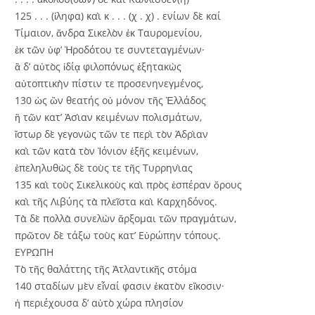
125 . . . (ἰληφα) καὶ κ . . . (χ . χ) . ενίων δὲ καί
Τίμαιον, ἄνδρα Σικελὸν ἐκ Ταυρομενίου,
ἐκ τῶν ὑφ’ Ἡροδότου τε συντεταγμένων·
ἃ δ’ αὐτὸς ἰδίᾳ φιλοπόνως ἐξητακὼς
αὐτοπτικὴν πίστιν τε προσενηνεγμένος,
130 ὡς ὢν θεατής οὐ μόνον τῆς Ἑλλάδος
ἢ τῶν κατ’ Ἀσὶαν κειμένων πολισμάτων,
ἴστωρ δὲ γεγονὼς τῶν τε περὶ τὸν Ἀδρὶαν
καὶ τῶν κατὰ τὸν Ἰόνιον ἑξῆς κειμένων,
ἐπεληλυθὼς δὲ τοὺς τε τῆς Τυρρηνὶας
135 καὶ τοὺς Σικελικοὺς καὶ πρὸς ἑσπέραν ὅρους
καὶ τῆς Λιβύης τὰ πλεῖστα καὶ Καρχηδόνος.
Τὰ δὲ πολλὰ συνελὼν ἄρξομαι τῶν πραγμάτων,
πρῶτον δὲ τάξω τοὺς κατ’ Εὐρώπην τόπους.
ΕΥΡΩΠΗ
Τὸ τῆς θαλάττης τῆς Ἀτλαντικῆς στόμα
140 σταδίων μὲν εἶναί φασιν ἑκατὸν εἴκοσιν·
ἡ περιέχουσα δ’ αὐτὸ χώρα πλησίον