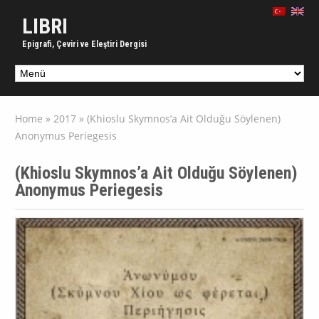
LIBRI
Epigrafi, Çeviri ve Eleştiri Dergisi
Home
»
2017
»
(Khioslu Skymnos’a Ait Olduğu Söylenen)
Anonymus Periegesis
(Khioslu Skymnos’a Ait Olduğu Söylenen)
Anonymus Periegesis