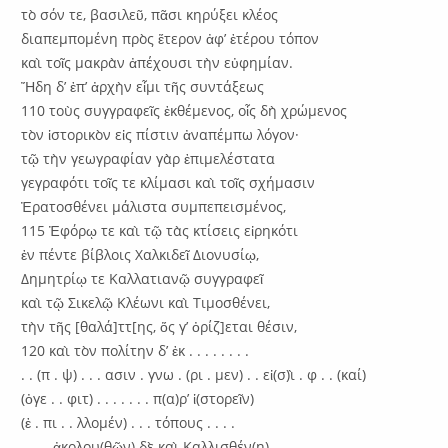
τὸ σόν τε, βασιλεῦ, πᾶσι κηρύξει κλέος
διαπεμπομένη πρὸς ἕτερον ἀφ’ ἐτέρου τόπον
καὶ τοῖς μακρὰν ἀπέχουσι τὴν εὐφημίαν.
Ἤδη δ’ ἐπ’ ἀρχὴν εἶμι τῆς συντάξεως
110 τοὺς συγγραφεῖς ἐκθέμενος, οἷς δὴ χρώμενος
τὸν ἱστορικὸν εἰς πίστιν ἀναπέμπω λόγον·
τῷ τὴν γεωγραφίαν γὰρ ἐπιμελέστατα
γεγραφότι τοῖς τε κλίμασι καὶ τοῖς σχήμασιν
Ἐρατοσθένει μάλιστα συμπεπεισμένος,
115 Ἐφόρῳ τε καὶ τῷ τὰς κτίσεις εἰρηκότι
ἐν πέντε βίβλοις Χαλκιδεῖ Διονυσίῳ,
Δημητρίῳ τε Καλλατιανῷ συγγραφεῖ
καὶ τῷ Σικελῷ Κλέωνι καὶ Τιμοσθένει,
τὴν τῆς [θαλά]ττ[ης, ὅς γ’ ὀρίζ]εται θέσιν,
120 καὶ τὸν πολίτην δ’ ἐκ . . . . . . . .
. . (π . ψ) . . . ασιν . γνω . (ρι . μεν) . . εἰ(σ)ὶ . φ . . (καί)
(ὀγε . . φιτ) . . . . . . . π(α)ρ’ ἱ(στορεῖν)
(ἐ . πι . . λλομέν) . . . τόπους . . . .
. . . . ἀκολου(θῶν) δὲ καὶ Καλλισθέν(η)