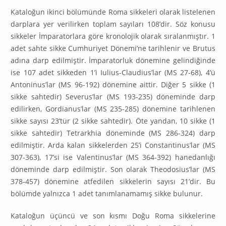
Kataloğun ikinci bölümünde Roma sikkeleri olarak listelenen
darplara yer verilirken toplam sayıları 108’dir. Söz konusu
sikkeler İmparatorlara göre kro­no­lojik olarak sıralanmıştır. 1
adet sahte sikke Cumhuriyet Dönemi’ne tarih­lenir ve Brutus
adına darp edilmiştir. İmparatorluk dönemine gelindiğinde
ise 107 adet sikkeden 1’i Iulius-Claudius’lar (MS 27-68), 4’ü
Antoninus’lar (MS 96-192) dönemine aittir. Diğer 5 sikke (1
sikke sahtedir) Severus’lar (MS 193-235) döneminde darp
edilirken, Gordianus’lar (MS 235-285) dönemine tarih­lenen
sikke sayısı 23’tür (2 sikke sahtedir). Öte yandan, 10 sikke (1
sikke sah­tedir) Tetrarkhia döneminde (MS 286-324) darp
edilmiştir. Arda kalan sikke­lerden 25’i Constantinus’lar (MS
307-363), 17’si ise Valentinus’lar (MS 364-392) hanedanlığı
döneminde darp edilmiştir. Son olarak Theodosius’lar (MS
378-457) dönemine atfedilen sikkelerin sayısı 21’dir. Bu
bölümde yalnızca 1 adet tanımlanamamış sikke bulunur.
Kataloğun üçüncü ve son kısmı Doğu Roma sikkelerine