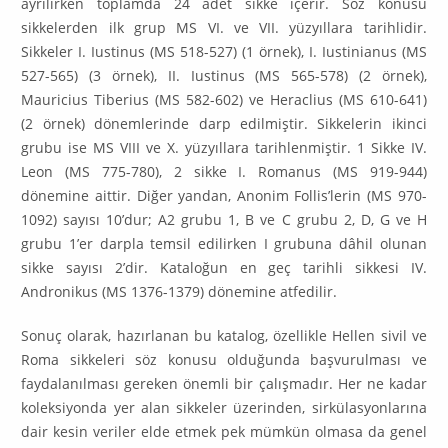
ayrılırken top­lam­da 24 adet sikke içerir. Söz konusu
sikkelerden ilk grup MS VI. ve VII. yüzyıl­lara tarihlidir.
Sikkeler I. Iustinus (MS 518-527) (1 örnek), I. Iustinianus (MS
527-565) (3 örnek), II. Iustinus (MS 565-578) (2 örnek),
Mauricius Tiberius (MS 582-602) ve Heraclius (MS 610-641)
(2 örnek) dönemlerinde darp edilmiştir. Sikkelerin ikinci
grubu ise MS VIII ve X. yüzyıllara tarihlenmiştir. 1 Sikke IV.
Leon (MS 775-780), 2 sikke I. Romanus (MS 919-944)
dönemine aittir. Diğer yandan, Anonim Follis’lerin (MS 970-
1092) sayısı 10’dur; A2 grubu 1, B ve C grubu 2, D, G ve H
grubu 1’er darpla temsil edilirken I grubuna dâhil olunan
sikke sayısı 2’dir. Kataloğun en geç tarihli sikkesi IV.
Andronikus (MS 1376-1379) dönemine atfedilir.
Sonuç olarak, hazırlanan bu katalog, özellikle Hellen sivil ve
Roma sikkeleri söz konusu olduğunda başvurulması ve
faydalanılması gereken önemli bir çalışmadır. Her ne kadar
koleksiyonda yer alan sikkeler üzerinden, sirkülas­yon­larına
dair kesin veriler elde etmek pek mümkün olmasa da genel