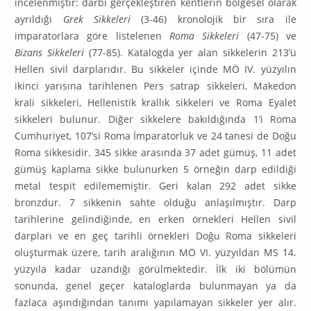
incelenmiştir: darbı gerçekleştiren kentlerin bölgesel olarak
ayrıldığı
Grek Sikkeleri
(3-46) kronolojik bir sıra ile
imparatorlara göre listele­nen
Roma Sikkeleri
(47-75) ve
Bizans Sikkeleri
(77-85). Katalogda yer alan sikkelerin 213’ü
Hellen sivil darplarıdır. Bu sikkeler içinde MÖ IV. yüzyılın
ikinci yarısına tarihlenen Pers satrap sikkeleri, Makedon
krali sikkeleri, Hellenistik krallık sik­keleri ve Roma Eyalet
sikkeleri bulunur. Diğer sikkelere bakıldığında 1’i Ro­ma
Cumhuriyet, 107’si Roma İmparatorluk ve 24 tanesi de Doğu
Roma sikke­sidir. 345 sikke arasında 37 adet gümüş, 11 adet
gümüş kaplama sikke bulu­nurken 5 örneğin darp edildiği
metal tespit edilememiştir. Geri kalan 292 adet sikke
bronzdur. 7 sikkenin sahte olduğu anlaşılmıştır. Darp
tarihlerine ge­lin­diğinde, en erken örnekleri Hellen sivil
darpları ve en geç tarihli örnek­leri Doğu Roma sikkeleri
oluşturmak üzere, tarih aralığının MÖ VI. yüzyıldan MS 14.
yüzyıla kadar uzandığı görülmektedir. İlk iki bölümün
sonunda, genel geçer kataloglarda bulunmayan ya da
fazlaca aşındığından tanımı yapılama­yan sikkeler yer alır.