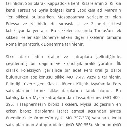
tarihlidir. Son olarak, Kappadokia kenti Kisare­ia’nın 2, Kilikia
kenti Tarsus ve Syria bölgesi kenti Laodikeia ad Mare’nin
1’er sikkesi bulunurken, Mezopotamya yerleşimleri olan
Edessa ve Nisibis’in de sırasıyla 1 ve 2 adet sikkesi
koleksiyonda yer alır. Bu sikkeler arasında Tar­sus’un tek
sikkesi Hellenistik Dönem’e aitken diğer sikkelerin tamamı
Roma İmparatorluk Dönemi’ne tarihlenir.
Sikke darp eden krallar ve satraplara gelindiğinde,
çeşitlenmiş bir dağılım ve kronolojik aralık görülür. İlk
olarak, koleksiyon içerisinde bir adet Pers Krallığı darbı
bulunurken söz konusu sikke MÖ V.-IV. yüzyıla tarihlenir.
Bilin­diği üzere geç Klasik dönem Küçük Asya’sında Pers
satraplarının bronz sikke darplarına tanık olunur. Bu
katalogda da Mysia satraplarından Tissaphernes (MÖ 400-
395. Tissaphernes’in bronz sikkeleri, Mysia Bölgesi’nin en
erken bronz darplarını işaret etmesi açısından ayrıca
önemlidir) ile Orontes’in (yak. MÖ 357-353) yanı sıra, Ionia
satraplarından Autophradates (MÖ 380-355), Memnon (MÖ