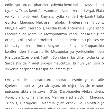
edilmiştir. Bu darphaneler Bithynia kenti Nikaia, Mysia kenti
Kyzikos, Troas kenti Aleksandreia, Aeolis kentleri Aigai, Elaia
ve Kyme, Ionia kenti Smyrna, Lydia kentleri Hyrkanis? Iulia
Gordos, Ma­ionia, Nakrasa, Tabala, Thyateira ve Tripolis,
Phrygia kenti Hierapolis, Pisidia kenti Antiokheia, Syria kenti
Laodikeia ad Mare ve Mezopotamya kenti Edes­sa’dır (1’er
örnek). Çoklu sikke örnekleri Ionia kentlerinden Ephesos ve
Khios, Lydia kentlerinden Magnesia ad Sipylum, Kappadokia
kentlerinden Kaisareia ile Mezopotamya yerleşimlerinden
Nisibus’a (2’şer örnek-) aittir. Son olarak bir diğer Lydia kenti
Sardeis’in de 4 adet sikkesi mevcuttur. Bunun yanı sıra 5
sikkenin darphanesi tespit edilememiştir.
Ön yüzünde imparatorun, imparator eşinin ya da aile
üyelerinin portresi yer almayan, bir diğer deyişle
pseudo-
autonom
sikkelerin sayısı 13’tür. Darp­ha­neler Aleksandreia,
Aigai, Elaia, Kyme, Smyrna, Magnesia ad Sipylum, Maionia,
Tripolis, Hierapolis, Kaisareia (1’er örnek) ve Khios’tur (2
örnek). Ta­nım­lanamayan sikke sayısı 2’dir. Darp tarihlerine