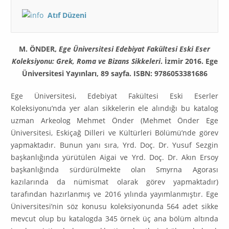
Atıf Düzeni
M. ÖNDER,
Ege Üniversitesi Edebiyat Fakültesi Eski Eser
Koleksiyonu: Grek, Roma ve Bizans Sikkeleri
. İzmir 2016. Ege
Üniversitesi Yayınları, 89 sayfa. ISBN: 9786053381686
Ege Üniversitesi, Edebiyat Fakültesi Eski Eserler
Koleksiyonu’nda yer alan sikkelerin ele alındığı bu katalog
uzman Arkeolog Mehmet Önder (Mehmet Önder Ege
Üniversitesi, Eskiçağ Dilleri ve Kültürleri Bölümü’nde görev
yap­mak­tadır. Bunun yanı sıra, Yrd. Doç. Dr. Yusuf Sezgin
başkanlığında yürütülen Aigai ve Yrd. Doç. Dr. Akın Ersoy
başkanlığında sürdürülmekte olan Smyrna Agorası
kazılarında da nümismat olarak görev yapmaktadır)
tarafından hazır­lanmış ve 2016 yılında yayımlanmıştır. Ege
Üniversitesi’nin söz konusu kolek­si­yonunda 564 adet sikke
mevcut olup bu katalogda 345 örnek üç ana bölüm altında