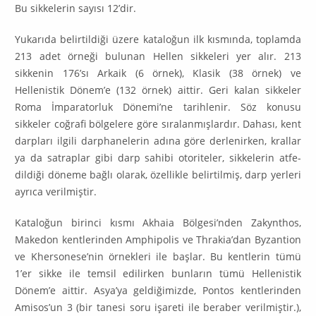
Bu sikkelerin sayısı 12’dir.
Yukarıda belirtildiği üzere kataloğun ilk kısmında, toplamda
213 adet ör­ne­ği bulunan Hellen sikkeleri yer alır. 213
sikkenin 176’sı Arkaik (6 örnek), Klasik (38 örnek) ve
Hellenistik Dönem’e (132 örnek) aittir. Geri kalan sikkeler
Roma İmparatorluk Dönemi’ne tarihlenir. Söz konusu
sikkeler coğrafi bölge­lere göre sıralanmışlardır. Dahası, kent
darpları ilgili darphanelerin adına gö­re derlenirken, krallar
ya da satraplar gibi darp sahibi otoriteler, sikkelerin at­fe­
dildiği döneme bağlı olarak, özellikle belirtilmiş, darp yerleri
ayrıca veril­miştir.
Kataloğun birinci kısmı Akhaia Bölgesi’nden Zakynthos,
Makedon kentle­rinden Amphipolis ve Thrakia’dan Byzantion
ve Khersonese’nin örnekleri ile başlar. Bu kentlerin tümü
1’er sikke ile temsil edilirken bunların tümü Hel­lenistik
Dönem’e aittir. Asya’ya geldiğimizde, Pontos kentlerinden
Amisos’un 3 (bir tanesi soru işareti ile beraber verilmiştir.),