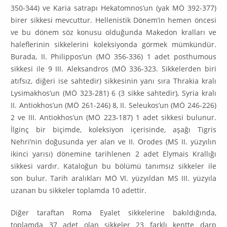
350-344) ve Karia satrapı Hekatomnos’un (yak MÖ 392-377)
birer sikkesi mevcuttur. Hellenistik Dönem’in hemen öncesi
ve bu dönem söz konusu olduğunda Makedon kralları ve
haleflerinin sikkelerini koleksiyonda görmek mümkündür.
Burada, II. Philippos’un (MÖ 356-336) 1 adet posthu­mous
sikkesi ile 9 III. Aleksandros (MÖ 336-323. Sikkelerden biri
atıfsız, diğeri ise sahtedir) sikkesinin yanı sıra Thrakia kralı
Lysimakhos’un (MÖ 323-281) 6 (3 sikke sahtedir), Syria kralı
II. Antiokhos’un (MÖ 261-246) 8, II. Seleukos’un (MÖ 246-226)
2 ve III. Antiokhos’un (MÖ 223-187) 1 adet sikkesi bulunur.
İlginç bir biçimde, koleksiyon içerisinde, aşağı Tigris
Nehri’nin doğusunda yer alan ve II. Orodes (MS II. yüzyılın
ikinci yarısı) dönemine tarihlenen 2 adet Elymais Krallığı
sikkesi vardır. Kataloğun bu bölümü tanımsız sikkeler ile
son bulur. Tarih aralıkları MÖ VI. yüzyıldan MS III. yüzyıla
uzanan bu sikkeler toplamda 10 adettir.
Diğer taraftan Roma Eyalet sikkelerine bakıldığında,
toplamda 37 adet olan sikkeler 23 farklı kentte darp