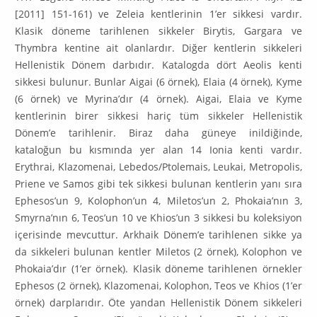
[2011] 151-161) ve Zeleia kentlerinin 1’er sikkesi vardır.
Klasik döneme tarihlenen sikkeler Birytis, Gargara ve
Thymbra kentine ait olanlardır. Diğer kentlerin sikkeleri
Hellenistik Dönem darbıdır. Katalogda dört Aeolis kenti
sikkesi bulunur. Bunlar Aigai (6 örnek), Elaia (4 örnek), Kyme
(6 örnek) ve Myrina’dır (4 örnek). Aigai, Elaia ve Kyme
kentlerinin birer sikkesi hariç tüm sikkeler Hellenistik
Dönem’e tarihlenir. Biraz daha güneye inildi­ğinde,
kataloğun bu kısmında yer alan 14 Ionia kenti vardır.
Erythrai, Kla­zo­menai, Lebedos/Ptolemais, Leukai, Metropolis,
Priene ve Samos gibi tek sikkesi bulunan kentlerin yanı sıra
Ephesos’un 9, Kolophon’un 4, Miletos’un 2, Phokaia’nın 3,
Smyrna’nın 6, Teos’un 10 ve Khios’un 3 sikkesi bu koleksi­yon
içerisinde mevcuttur. Arkhaik Dönem’e tarihlenen sikke ya
da sikkeleri bulunan kentler Miletos (2 örnek), Kolophon ve
Phokaia’dır (1’er örnek). Klasik döneme tarihlenen örnekler
Ephesos (2 örnek), Klazomenai, Kolo­phon, Teos ve Khios (1’er
örnek) darplarıdır. Öte yandan Hellenistik Dönem sikkeleri