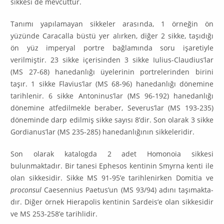
sikkesi de mevcuttur.
Tanımı yapılamayan sikkeler arasında, 1 örneğin ön
yüzünde Caracalla büs­tü yer alırken, diğer 2 sikke, taşıdığı
ön yüz imperyal portre bağlamında so­ru işaretiyle
verilmiştir. 23 sikke içerisinden 3 sikke Iulius-Claudius’lar
(MS 27-68) hanedanlığı üyelerinin portrelerinden birini
taşır. 1 sikke Flavius’lar (MS 68-96) hanedanlığı dönemine
tarihlenir. 6 sikke Antoninus’lar (MS 96-192) hanedanlığı
dönemine atfedilmekle beraber, Severus’lar (MS 193-235)
döneminde darp edilmiş sikke sayısı 8’dir. Son olarak 3 sikke
Gordianus’lar (MS 235-285) hanedanlığının sikkeleridir.
Son olarak katalogda 2 adet Homonoia sikkesi
bulunmaktadır. Bir tanesi Ephesos kentinin Smyrna kenti ile
olan sikkesidir. Sikke MS 91-95’e tarihlenir­ken Domitia ve
proconsul
Caesennius Paetus’un (MS 93/94) adını taşımakta­
dır. Diğer örnek Hierapolis kentinin Sardeis’e olan sikkesidir
ve MS 253-258’e tarihlidir.