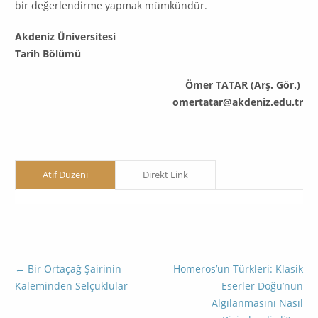
bir de­ğerlendirme yapmak mümkündür.
Akdeniz Üniversitesi
Tarih Bölümü
Ömer TATAR (Arş. Gör.)
omertatar@akdeniz.edu.tr
Atıf Düzeni
Direkt Link
←
Bir Ortaçağ Şairinin
Homeros’un Türkleri: Klasik
Kaleminden Selçuklular
Eserler Doğu’nun
Algılanmasını Nasıl