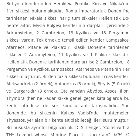
Bithynia kentlerinden Herak­leia Pontike, Kios ve Nikaia’nın
1’er sikkesi bulunmaktadır. Roma İmparator­luk Dönemi’ne
tarihlenen Nikaia sikkesi hariç tüm sikkeler Hellenistik Dö­
nem’e aittir. Mysia Bölgesi kentlerinin darpları içerisinde 2
Adramyteion, 2 Gambreion, 13 Kyzikos ve 18 Pergamon
sikkesi vardır. Tek örnekle temsil edi­len kentler Lampsakos,
Atarneos, Pitane ve Plakia’dır. Klasik Dönem’e tarih­lenen
sikkeler 2 Adramyteion, 11 Kyzikos ve 1 Plakia sikkesidir.
Hellenistik Dö­nem’e tarihlenen darpları ise 2 Gambreion, 18
Pergamon ve Kyzikos, Lampsa­kos, Atarneos ve Pitane’nin 1’er
sikkesi oluşturur. Birden fazla sikkesi bulunan Troas kentleri
Aleksandreia (2 örnek), Antandros (3 örnek), Birytis (5 örnek)
ve Gargara’dır (3 örnek). Öte yandan Abydos, Assos, Ilion,
Thymbra (her ne kadar sikke genel geçer kataloglarda bu
kente atfedilse de söz konusu atıf tartışmalıdır. Son
dönemde, bu sikkenin Kaikos Vadisi’nde, muhtemelen
Thyessos, yer alan bir kente ait olabileceği ileri sürülmüştür.
Bu hususta ay­rıntılı bilgi için bk. D. S. Lenger, “Coins with a
THY Legend whose Minting Pla­ce is Uncertain”.
MJH
I/2