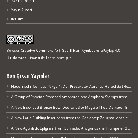
Yazım İlkeleri
Yayın Süreci
İletişim
Bu eser
Creative Commons Atıf-GayriTicari-AynıLisanslaPaylaş 4.0
Uluslararası Lisansı
ile lisanslanmıştır.
Son Çıkan Yayınlar
Neue Inschriften aus Perge 4: Der Procurator Aurelius Heraclida (Heraklides) ehrt Kaiser Diocletian in Perge
A Group of Rhodian Stamped Amphorae and Amphora Stamps from Silifke Museum
A New Inscribed Bronze Bowl Dedicated to Megale Thea Demeter from Arykanda
A New Latin Building Inscription from the Gaziantep Zeugma Mosaic Museum
A New Agonistic Epigram from Synnada: Antigonos the Trumpeter
21 Mayıs 2026