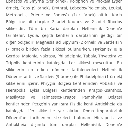
Ephesos ve Smyrna (5’er örnek), Kolophon ve Phokaia (2’şer
örnek), Teps (9 örnek), Erythrai, Lebedos/Ptolemais, Leukai,
Metropolis, Priene ve Samos’a (1’er örnek) aittir. Karia
Bölgesi’ne ait darplar 2 adet Kaunos ve 2 adet Rhodos
sikkesidir. Tüm bu Karia darpları Hellenistik Dönem’e
tarihlenir. Lydia, çeşitli kentlerin darplarının geldiği bir
diğer bölgedir. Magnesia ad Sipylum (2 örnek) ve Sardeis’in
(7 örnek) birden fazla sikkesi bulunurken, Hyrkanis? Iulia
Gordos, Maionia, Nakrasa, Philadelphia, Tabala, Thyateira ve
Tripolis kentlerinin katalogda 1’er sikkesi mevcuttur. Bu
sikkelerin en erken döneme tarihlenenleri Hellenistik
Dönem’e aittir ve Sardeis (3 örnek) ile Philadelphia (1 örnek)
sikkelerini içerir. Phrygia Bölgesi kentlerinden Abbaitis ve
Hierapolis, Lykia Bölgesi kentlerinden Kragos-Ksanthos,
Masikytes ve Telmessos-Kragos, Pamphylia Bölgesi
kentlerinden Perge’nin yanı sıra Pisidia kenti Antiokheia da
katalogda 1’er sikke ile yer alırlar. Roma İmparatorluk
Dönemi’ne tarihlenen sikkeleri bulunan Hierapolis ve
Antiokheia dışında tüm darplar Hellenistik Dönem’e