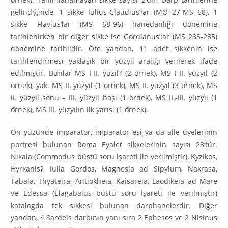
gelindiğinde, 1 sikke Iulius-Claudius’lar (MÖ 27-MS 68), 1
sikke Flavius’lar (MS 68-96) hanedanlığı döne­mine
tarihlenirken bir diğer sikke ise Gordianus’lar (MS 235-285)
dönemine tarihlidir. Öte yandan, 11 adet sikkenin ise
tarihlendirmesi yaklaşık bir yüzyıl aralığı verilerek ifade
edilmiştir. Bunlar MS I-II. yüzıl? (2 örnek), MS I-II. yüzyıl (2
örnek), yak. MS II. yüzyıl (1 örnek), MS II. yüzyıl (3 örnek), MS
II. yüzyıl sonu – III. yüzyıl başı (1 örnek), MS II.-III. yüzyıl (1
örnek), MS III. yüzyılın ilk yarısı (1 örnek).
Ön yüzünde imparator, imparator eşi ya da aile üyelerinin
portresi bulu­nan Roma Eyalet sikkelerinin sayısı 23’tür.
Nikaia (Commodus büstü soru işareti ile verilmiştir), Kyzikos,
Hyrkanis?, Iulia Gordos, Magnesia ad Sipylum, Nakrasa,
Tabala, Thyateira, Antiokheia, Kaisareia, Laodikeia ad Mare
ve Edes­sa (Elagabalus büstü soru işareti ile verilmiştir)
katalogda tek sikkesi bu­lunan darphanelerdir. Diğer
yandan, 4 Sardeis darbının yanı sıra 2 Ephesos ve 2 Nisinus