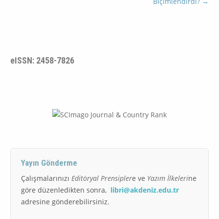
Biçimlendirdi?
→
eISSN: 2458-7826
Yayın Gönderme
Çalışmalarınızı
Editöryal Prensipler
e ve
Yazım İlkeleri
ne
göre düzenledikten sonra,
libri@akdeniz.edu.tr
adresine gönderebilirsiniz.