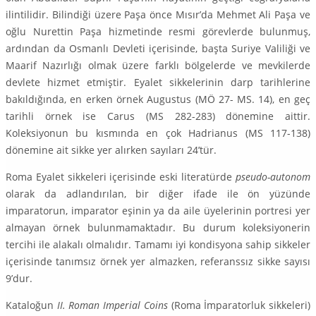
ilintilidir. Bilindiği üzere Paşa önce Mısır’da Mehmet Ali Paşa ve
oğlu Nurettin Paşa hizmetinde resmi görevlerde bulunmuş,
ardından da Os­man­lı Devleti içerisinde, başta Suriye Valiliği ve
Maarif Nazırlığı olmak üzere farklı bölgelerde ve mevkilerde
devlete hizmet etmiştir. Eyalet sikkelerinin darp tarihlerine
bakıldığında, en erken örnek Augustus (MÖ 27- MS. 14), en geç
tarihli örnek ise Carus (MS 282-283) dönemine aittir.
Koleksiyonun bu kısmında en çok Hadrianus (MS 117-138)
dönemine ait sikke yer alırken sayı­ları 24’tür.
Roma Eyalet sikkeleri içerisinde eski literatürde
pseudo-autonom
olarak da adlandırılan, bir diğer ifade ile ön yüzünde
imparatorun, imparator eşinin ya da aile üyelerinin portresi yer
almayan örnek bulunmamaktadır. Bu durum koleksiyonerin
tercihi ile alakalı olmalıdır. Tamamı iyi kondisyona sahip sikke­ler
içerisinde tanımsız örnek yer almazken, referanssız sikke sayısı
9’dur.
Kataloğun
II. Roman Imperial Coins
(Roma İmparatorluk sikkeleri)