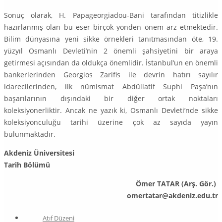
Sonuç olarak, H. Papageorgiadou-Bani tarafından titizlikle
hazırlanmış olan bu eser birçok yönden önem arz etmektedir.
Bilim dünyasına yeni sikke örnekleri tanıtmasından öte, 19.
yüzyıl Osmanlı Devleti’nin 2 önemli şahsiye­ti­ni bir araya
getirmesi açısından da oldukça önemlidir. İstanbul’un en önemli
bankerlerinden Georgios Zarifis ile devrin hatırı sayılır
idarecilerinden, ilk nü­mismat Abdüllatif Suphi Paşa’nın
başarılarının dışındaki bir diğer ortak nok­taları
koleksiyonerliktir. Ancak ne yazık ki, Osmanlı Devleti’nde sikke
ko­lek­si­yon­culuğu tarihi üzerine çok az sayıda yayın
bulunmaktadır.
Akdeniz Üniversitesi
Tarih Bölümü
Ömer TATAR (Arş. Gör.)
omertatar@akdeniz.edu.tr
Atıf Düzeni