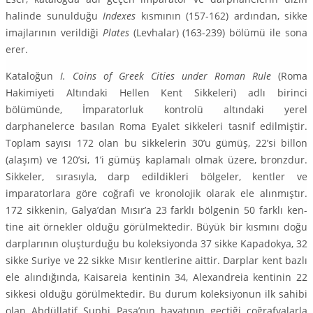
halinde su­nulduğu
In­dexes
kısmının (157-162) ardından, sikke
imajlarının verildiği
Pla­tes
(Levha­lar) (163-239) bölümü ile sona
erer.
Kataloğun
I. Coins of Greek Cities under Roman Rule
(Roma
Hakimiyeti Al­tındaki Hellen Kent Sikkeleri) adlı birinci
bölümünde, İmparatorluk kontrolü altındaki yerel
darphanelerce basılan Roma Eyalet sikkeleri tasnif edilmiştir.
Toplam sayısı 172 olan bu sikkelerin 30’u gümüş, 22’si billon
(alaşım) ve 120’si, 1’i gümüş kaplamalı olmak üzere, bronzdur.
Sikkeler, sırasıyla, darp edildikleri bölgeler, kentler ve
imparatorlara göre coğrafi ve kronolojik olarak ele alınmıştır.
172 sikkenin, Galya’dan Mısır’a 23 farklı bölgenin 50 farklı ken­
tine ait örnekler olduğu görülmektedir. Büyük bir kısmını doğu
darpları­nın oluşturduğu bu koleksiyonda 37 sikke Kapadokya, 32
sikke Suriye ve 22 sikke Mısır kentlerine aittir. Darplar kent bazlı
ele alındığında, Kaisareia kenti­nin 34, Alexandreia kentinin 22
sikkesi olduğu görülmektedir. Bu durum kolek­siyonun ilk sahibi
olan Abdüllatif Suphi Paşa’nın hayatının geçtiği coğ­raf­yalarla