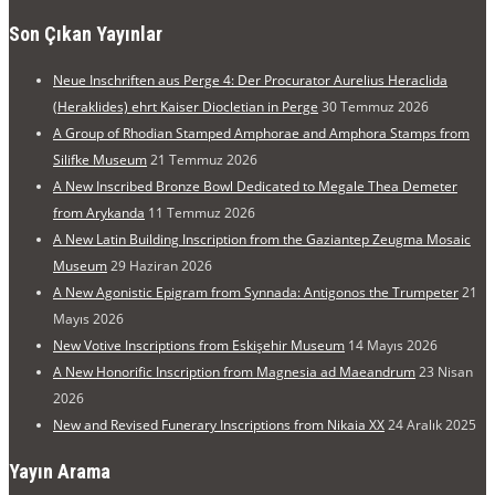
Son Çıkan Yayınlar
Neue Inschriften aus Perge 4: Der Procurator Aurelius Heraclida
(Heraklides) ehrt Kaiser Diocletian in Perge
30 Temmuz 2026
A Group of Rhodian Stamped Amphorae and Amphora Stamps from
Silifke Museum
21 Temmuz 2026
A New Inscribed Bronze Bowl Dedicated to Megale Thea Demeter
from Arykanda
11 Temmuz 2026
A New Latin Building Inscription from the Gaziantep Zeugma Mosaic
Museum
29 Haziran 2026
A New Agonistic Epigram from Synnada: Antigonos the Trumpeter
21
Mayıs 2026
New Votive Inscriptions from Eskişehir Museum
14 Mayıs 2026
A New Honorific Inscription from Magnesia ad Maeandrum
23 Nisan
2026
New and Revised Funerary Inscriptions from Nikaia XX
24 Aralık 2025
Yayın Arama