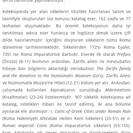
se­ri­si dahilinde yayımlanmıştır.
Koleksiyonda yer alan sikkelerin titizlikle hazırlanan tanım ve
tasnifiyle oluş­turulan söz konusu katalog eser, 162 sayfa ve 77
levhadan oluşmaktadır. Bu önemli koleksiyonun daha iyi
tanıtılması adına eser Yunanca ve İngilizce olmak üzere çift
dilde hazırlanmıştır. İçeriğini oluşturan sikkelerin tümü Ro­ma
dönemine tarihlenmektedir. Sikkelerden 172’si Roma Eyalet,
735’i ise Roma İmparatorluk darbıdır. Eserde ilk olarak
Preface
(Önsöz) (8-11) kısmı­nın ardından, Zarifis ailesi ile mevzubahis
hibeye dair bilgilerin aktarıldığı
Intro­duction: The Zarifis family
and the donation to the Numismatic Museum
(Giriş: Zarifis Ailesi
ve Nümismatik Müzesi’ne Hibe) (12-21) bölüm yer alır. Ar­dından,
çalışmada kullanılan kaynakçanın sunulduğu
Abbreviations
(Kısalt­malar) (23-24) listelenmiştir. 907 sikkelik koleksiyona ait
katalog, nitelikleri iti­bari ile tasnif edilmiş, iki ana bölüme
ayrılarak ele alınmıştır:
I. Coins of Greek Cities under Roman Rule
(Roma Hakimiyeti Altındaki Hellen Kent Sikke­leri) (25-51) ve
II.
Rom
an Imperial Coins
(Roma imparatorluk sikkeleri) (53-155).
Eser, katalogda adı geçen imparator ve darphanelerin dizin