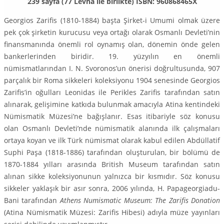
239 sayfa (77 Levha ile birlikte) ISBN: 960868465X
Georgios Zarifis (1810-1884) başta Şirket-i Umumi olmak üzere
pek çok şir­ketin kurucusu veya ortağı olarak Osmanlı Devleti’nin
finansmanında önemli rol oynamış olan, dönemin önde gelen
bankerlerinden biridir. 19. yüzyılın en önemli
nümismatlarından I. N. Svoronos’un önerisi doğrultusunda, 907
par­çalık bir Roma sikkeleri koleksiyonu 1904 senesinde Georgios
Zarifis’in oğul­ları Leonidas ile Perikles Zarifis tarafından satın
alınarak, gelişimine katkıda bulunmak amacıyla Atina kentindeki
Nümismatik Müzesi’ne bağışlanır. Esas itibariyle söz konusu
olan Osmanlı Devleti’nde nümismatik alanında ilk çalış­maları
ortaya koyan ve ilk Türk nümismat olarak kabul edilen Abdüllatif
Suphi Paşa (1818-1886) tarafından oluşturulan, bir bölümü de
1870-1884 yılları ara­sında British Museum tarafından satın
alınan sikke koleksiyonunun yalnız­ca bir kısmıdır. Söz konusu
sikkeler yaklaşık bir asır sonra, 2006 yılında, H. Pa­pa­georgiadu-
Bani tarafından
Athens Numismatic Museum: The Zarifis Donation
(Atina Nümismatik Müzesi: Zarifis Hibesi) adıyla müze yayınları