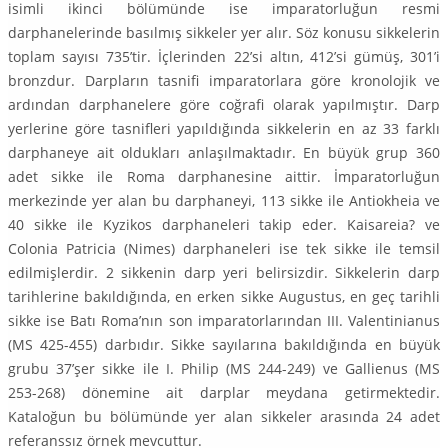
isimli ikin­ci bölümünde ise imparatorluğun resmi
darphanelerinde basılmış sikke­ler yer alır. Söz konusu sikkelerin
toplam sayısı 735’tir. İçlerinden 22’si altın, 412’si gümüş, 301’i
bronzdur. Darpların tasnifi imparatorlara göre kronolojik ve
ardından darphanelere göre coğrafi olarak yapılmıştır. Darp
yerlerine göre tasnifleri yapıldığında sikkelerin en az 33 farklı
darphaneye ait oldukları anlaşılmaktadır. En büyük grup 360
adet sikke ile Roma darphanesine aittir. İmparatorluğun
merkezinde yer alan bu darphaneyi, 113 sikke ile Antiokheia ve
40 sikke ile Kyzikos darphaneleri takip eder. Kaisareia? ve
Colonia Patricia (Nimes) darphaneleri ise tek sikke ile temsil
edilmişlerdir. 2 sikkenin darp yeri belirsizdir. Sikkelerin darp
tarihlerine bakıldığında, en erken sikke Augustus, en geç tarihli
sikke ise Batı Roma’nın son imparatorlarından III. Valentinianus
(MS 425-455) darbıdır. Sikke sayılarına bakıldığında en büyük
grubu 37’şer sikke ile I. Philip (MS 244-249) ve Gallienus (MS
253-268) dönemine ait darp­lar meydana getirmektedir.
Kataloğun bu bölümünde yer alan sikkeler ara­sın­da 24 adet
referanssız örnek mevcuttur.