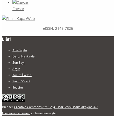
Caesar
eISSN: 2149-7826
Libri
Ana Sayfa
Dergi Hakkında
Son Sayı
Arşiv
Yazım İlkeleri
Yayın Süreci
İletişim
Bu eser
Creative Commons Atıf-GayriTicari-AynıLisanslaPaylaş 4.0
Uluslararası Lisansı
ile lisanslanmıştır.