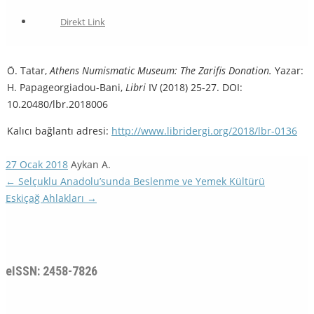
Direkt Link
Ö. Tatar,
Athens Numismatic Museum: The Zarifis Donation.
Yazar:
H. Papageorgiadou-Bani,
Libri
IV (2018) 25-27. DOI:
10.20480/lbr.2018006
Kalıcı bağlantı adresi:
http://www.libridergi.org/2018/lbr-0136
27 Ocak 2018
Aykan A.
←
Selçuklu Anadolu’sunda Beslenme ve Yemek Kültürü
Eskiçağ Ahlakları
→
eISSN: 2458-7826