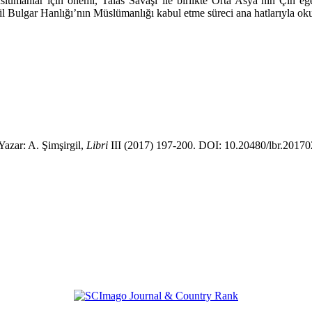
lümanlar için önemi, Talas Sava­şı ile birlikte Orta Asya’nın Çin eg
İdil Bulgar Hanlığı’nın Müslümanlığı kabul etme süreci ana hatlarıyla o
Yazar: A. Şimşirgil,
Libri
III (2017) 197-200. DOI: 10.20480/lbr.2017