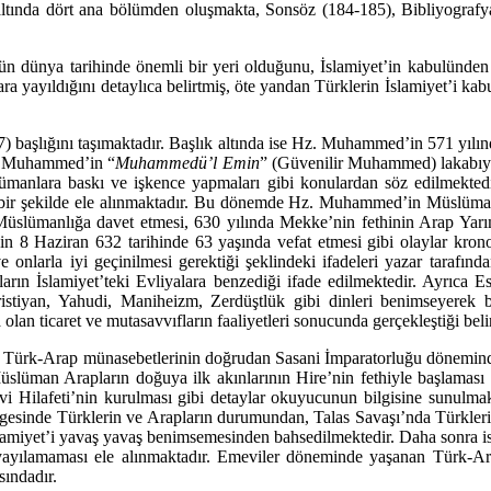
 altında dört ana bölümden oluşmakta, Sonsöz (184-185), Bibliyografy
ün dünya tarihinde önemli bir yeri olduğunu, İslamiyet’in kabulünden 
lara yayıldığını detaylıca belirt­miş, öte yandan Türklerin İslamiyet’i k
7) baş­lığı­nı taşımaktadır. Başlık altında ise Hz. Muhammed’in 571 yı
Hz. Muhammed’in “
Muham­me­dü’l Emin
” (Güvenilir Muhammed) lakabıyla
slümanlara baskı ve işkence yapmaları gibi konu­lardan söz edilmek
ılı bir şekilde ele alınmaktadır. Bu dönemde Hz. Muhammed’in Müslüma
Müslümanlığa da­vet etmesi, 630 yılında Mekke’nin fethinin Arap Yarı
8 Haziran 632 tarihinde 63 yaşında vefat etmesi gibi olaylar krono
e onlarla iyi geçinilmesi gerektiği şeklindeki ifadeleri yazar ta­ra­fı
İsla­miyet’teki Evliyalara benzediği ifade edilmektedir. Ayrıca Eski
Hıristiyan, Yahudi, Maniheizm, Zerdüşt­lük gibi dinleri benimseyerek b
lan ticaret ve mutasavvıfların faaliyetleri sonucunda ger­çekleştiği belir
ilk Türk-Arap münasebetlerinin doğrudan Sasani İmparatorluğu döneminde
r. Müslüman Arapların do­ğu­ya ilk akınlarının Hire’nin fethiyle başlam
Emevi Hilafeti’nin kurulması gibi detaylar okuyucu­nun bilgisine sunul
lgesinde Türklerin ve Arapların durumundan, Talas Savaşı’nda Türklerin
İslamiyet’i yavaş yavaş benimsemesinden bahsedilmektedir. Daha sonra i
n yayılamaması ele alınmaktadır. Emeviler döneminde yaşanan Türk-A
sındadır.