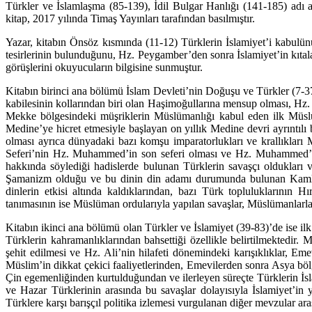
Türkler ve İslamlaşma (85-139), İdil Bulgar Hanlığı (141-185) adı
kitap, 2017 yı­lında Timaş Yayınları tarafından basılmıştır.
Yazar, kitabın Önsöz kısmında (11-12) Türklerin İslamiyet’i kabulün
tesirlerinin bulun­du­ğu­nu, Hz. Peygamber’den sonra İslamiyet’in kıta
görüşlerini okuyucuların bilgisine sun­muştur.
Kitabın birinci ana bölümü İslam Devleti’nin Doğuşu ve Türkler (7-3
kabilesinin kolların­dan biri olan Haşimoğullarına mensup olması, 
Mekke bölgesindeki müşriklerin Müs­lü­manlığı kabul eden ilk Mü
Medine’ye hicret etmesiyle başlayan on yıllık Medine devri ayrın­t
olması ayrıca dünyadaki bazı komşu imparatorlukları ve krallıkları 
Seferi’nin Hz. Muhammed’in son seferi olması ve Hz. Muhammed’in 
hakkında söylediği hadislerde bulunan Türklerin sa­vaş­çı oldukları v
Şamanizm olduğu ve bu dinin din adamı durumunda bulunan Kamların 
dinlerin etkisi altında kal­dık­la­rından, bazı Türk topluluklarının 
tanımasının ise Müslüman ordularıyla yapılan savaş­lar, Müslümanlarla o
Kitabın ikinci ana bölümü olan Türkler ve İslamiyet (39-83)’de ise 
Türklerin kahra­man­lık­la­rından bahsettiği özellikle belirtilmektedi
şehit edilmesi ve Hz. Ali’nin hilafeti dö­ne­mindeki karışıklıklar, 
Müslim’in dikkat çekici faaliyetlerinden, Emevilerden sonra Asya bö
Çin ege­men­liğinden kurtulduğundan ve ilerleyen süreçte Türklerin 
ve Hazar Türklerinin arasında bu savaşlar dolayısıyla İslamiyet’i
Türklere karşı barışçıl politika izlemesi vurgu­lanan diğer mevzular ara