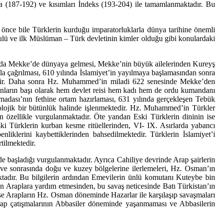
a (187-192) ve kısımları İndeks (193-204) ile tamamlanmaktadır. Bu
önce bile Türkle­rin kurduğu imparatorluklarla dünya tarihine önemli
abulü ve ilk Müslüman – Türk dev­letinin kimler olduğu gibi konulardaki
lında Mekke’de dün­yaya gelmesi, Mekke’nin büyük ailelerinden Kureyş
 çağrılması, 610 yılında İslami­yet’in yayılmaya başlamasından sonra
tedir. Daha sonra Hz. Muhammed’in miladi 622 senesinde Mekke’den
nla­rın başı olarak hem devlet reisi hem kadı hem de ordu kumandanı
madası’nın fethine or­tam hazırlaması, 631 yılında gerçekleşen Tebük
lojik bir bütünlük halinde işlenmektedir. Hz. Muhammed’in Türkler
ndan özellikle vurgulanmaktadır. Öte yandan Eski Türklerin dininin ise
 Türklerin kur­ban kesme ritüellerinden, VI- IX. Asırlarda yabancı
enliklerini kaybettiklerinden bahsedilmekte­dir. Türklerin İslamiyet’i
tilmektedir.
 başladığı vurgulanmaktadır. Ayrıca Cahiliye devrinde Arap şairlerin
ası ve sonrasında doğu ve kuzey böl­gelerine ilerlemeleri, Hz. Osman’ın
maktadır. Bu bilgilerin ardından Emevilerin ünlü komutanı Kuteybe bin
 Arap­lara yardım etmesinden, bu savaş neticesinde Batı Türkistan’ın
se Arapların Hz. Osman döneminde Hazarlar ile karşılaşıp savaşmaları
rap çatışmalarının Abbasiler dönemin­de yaşanmaması ve Abbasilerin