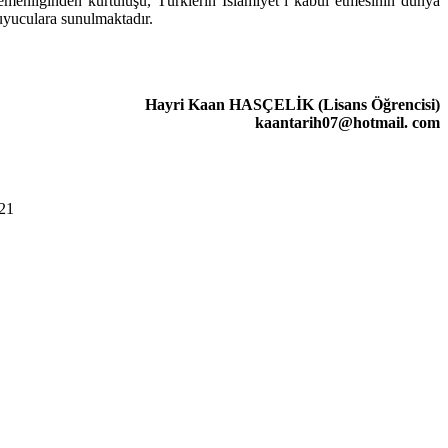
emenliğinden kurtuluşu, Türklerin İslami­yet’i kabul etmesinin dünya
kuyuculara sunulmaktadır.
Hayri Kaan HASÇELİK (Lisans Öğrencisi)
kaantarih07@hotmail. com
021