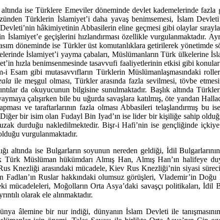
altında ise Türklere Emeviler döneminde devlet kademelerinde fazla gö
zünden Türklerin İslamiyet’i daha yavaş benimsemesi, İslam Devleti’n
 Devleti’nin hâkimiyetinin Abbasilerin eline geçmesi gibi olaylar sırayla
 İslamiyet’e geçişlerini hızlandırması özellikle vurgulanmaktadır. Ayrı
tasım döneminde ise Türkler üst komutanlıklara getirilerek yönetimde s
erinde İslamiyet’i yayma çaba­ları, Müslümanların Türk ülkelerine İslami
miyet’in hızla benimsenmesinde tasavvufi faaliyetlerinin etkisi gibi ko
im-i Esam gibi mutasavvıfların Türklerin Müslümanlaşmasındaki roller
eala
ile meşgul olması, Türkler arasında fazla sevilmesi, tövbe etmesi
rıntılar da okuyucunun bilgisine sunul­mak­tadır. Başlık altında Tür
i yaymaya çalışırken bile bu uğurda savaşlara katılmış, öte yan­dan Halla
­ması ve taraftarlarının fazla olması Abbasileri telaşlandırmış bu i
 Diğer bir isim olan Fudayl Bin Iyad’ın ise lider bir kişiliğe sahip oldu
 uzak durduğu nakledilmektedir. Bişr-i Hafi’nin ise gençli­ğinde içki
l­du­ğu vurgulanmaktadır.
altın­da ise Bulgarların soyunun nereden geldiği, İdil Bulgarlarının h
ri, ilk Türk Müslüman hükümdarı Almış Han, Almış Han’ın halifeye du
v Rus Knezliği arasındaki mücadele, Kiev Rus Knezliği’nin siyasi süreci 
n Fadlan’ın Rus­lar hakkındaki olumsuz görüşleri, Vlademir’in Doğu 
eki mücadeleleri, Moğolların Orta Asya’daki savaşçı politikaları, İdil B
rıntılı olarak ele alınmaktadır.
 âle­mine bir nur indiği, dünyanın İslam Devleti ile tanışmasının g