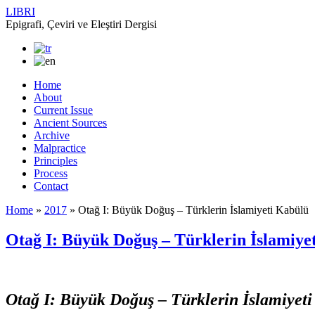
LIBRI
Epigrafi, Çeviri ve Eleştiri Dergisi
Home
About
Current Issue
Ancient Sources
Archive
Malpractice
Principles
Process
Contact
Home
»
2017
»
Otağ I: Büyük Doğuş – Türklerin İslamiyeti Kabülü
Otağ I: Büyük Doğuş – Türklerin İslamiye
Otağ I: Büyük Doğuş – Türklerin İslamiyet