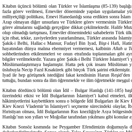
Kitabın üçüncü bölümü olan Türkler ve İslamlaşma (85-139) başlığı 
fazla görev verilme­si, Emeviler döneminde yapılan uygulamalar yü
milliyetçiliği politikası, Emevi Hanedanlığı sona erdikten sonra İslam
Arap olmayan diğer unsurlara ve Türklere görev vermesinin Türk­lerin
görev alma­larını sağladığı gerçeğine dikkat çekilmektedir. Halife Mu
olup olmadığı tartışması, Emeviler dönemindeki sahabelerin Türk ülkel
için ribat, tekke, zaviyelerden yararlanılması, Türk­ler arasında İsla
Şakik-i Belhi, Hallac-ı Mansur, Fudayl Bin Iyad, Bişr-i Hafi, Hat
hayatından dünya ma­lına ehemniyet vermemesi, kalbinin
Allah u T
sohbetlerinden etkilenmeleri ve onun etrafında toplanmaları gibi ay
bilgiler verilmektedir. Yazara göre Şakik-i Belhi Türk­lere İslamiyet’
Müslümanlaştırmaya başlamıştır. Hatta pek çok insanı Müslüman yap
üslubuyla Necip Fazıl Kısakürek gibi birçok Türk şairini etkilemiştir.
Iyad ile hep görüşmek istediğini fakat kendisi­nin Harun Reşid’den
tuttuğu, bundan sonra da ilim öğrenmekle ve ilim öğretmekle meşgul o
Kitabın dördüncü bölümü olan İdil – Bulgar Hanlığı (141-185) başlığı 
üzerindeki etkisi ve İdil Bul­garlarının İslamiyet’i kabul etmele
hâkimiyetlerini kaybettikten sonra o bölgede İdil Bul­garları ile Kie
Kiev Knezi Vlademir’in İslamiyet’i seçmeme sürecindeki olaylar, İb
Hıristiyan olması, İdil Bulgarları­nın Rus knezliğiyle Asya bölgesind
Hanlığı’nın son yılları ve Moğollar tarafından yıkılması gibi ko­nular ay
Kitabın Sonsöz kısmında ise Peygamber Efendimizin doğumuyla dünya