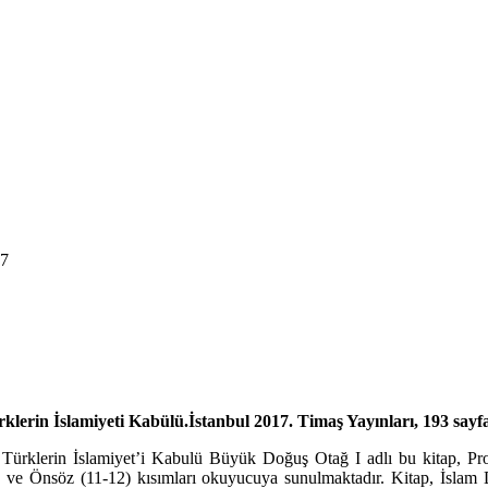
17
rin İslamiyeti Kabülü.İstanbul 2017. Timaş Yayınları, 193 sayfa 
 Türklerin İslamiyet’i Kabulü Büyük Doğuş Otağ I adlı bu kitap, Prof
) ve Önsöz (11-12) kısımları okuyucuya su­nul­maktadır. Kitap, İslam D