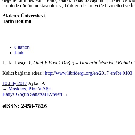
değerlendirilmektedir. Sonuç olarak Talas Savaşı’nın Türkler ve Müs
tarihinde dönüm noktası olması, Türklerin İsla­miyet’e hizmetleri ve 
Akdeniz Üniversitesi
Tarih Bölümü
Citation
Link
H. K. Hasçelik,
Otağ I: Büyük Doğuş – Türklerin İslamiyeti Kabülü.
Kalıcı bağlantı adresi:
http://www.libridergi.org/en/2017-en/lbr-0103
10 July 2017
Aykan A.
←
Moskhos, Bion’a Ağıt
Batıya Göçün Sanatsal Evreleri
→
eISSN: 2458-7826