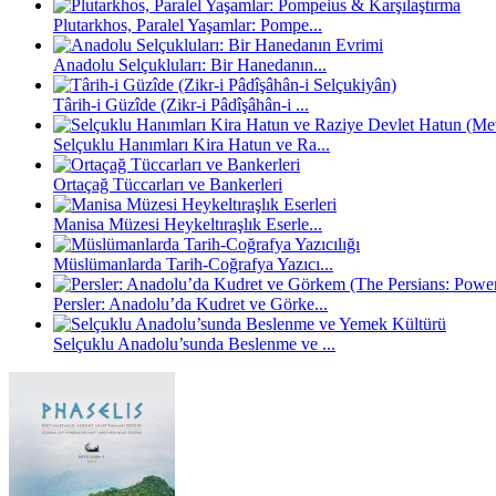
Plutarkhos, Paralel Yaşamlar: Pompe...
Anadolu Selçukluları: Bir Hanedanın...
Târih-i Güzîde (Zikr-i Pâdîşâhân-i ...
Selçuklu Hanımları Kira Hatun ve Ra...
Ortaçağ Tüccarları ve Bankerleri
Manisa Müzesi Heykeltıraşlık Eserle...
Müslümanlarda Tarih-Coğrafya Yazıcı...
Persler: Anadolu’da Kudret ve Görke...
Selçuklu Anadolu’sunda Beslenme ve ...