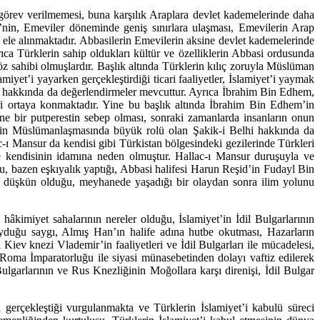
rev verilme­me­si, buna karşılık Araplara devlet kademelerinde daha
in, Emeviler döneminde geniş sınır­la­ra ulaşması, Emevilerin Arap
 ele alınmaktadır. Abbasilerin Emevilerin aksine devlet kade­me­lerinde
ca Türk­lerin sahip oldukları kültür ve özelliklerin Abbasi ordusunda
öz sahibi olmuşlardır. Başlık altında Türklerin kılıç zoruyla Müslüman
yet’i yayarken gerçekleştirdiği ticari faaliyetler, İslamiyet’i yaymak
nular hakkında da değerlendirmeler mevcuttur. Ayrıca İbrahim Bin Edhem,
i ortaya kon­maktadır. Yine bu başlık altında İbrahim Bin Edhem’in
ne bir putperestin sebep ol­ması, sonraki zamanlarda insanların onun
klerin Müslümanlaşmasında büyük rolü olan Şa­kik-i Belhi hakkında da
c-ı Mansur da kendisi gibi Türkistan bölgesindeki gezilerinde Türk­leri
se kendisinin idamına neden olmuştur. Hallac-ı Mansur duruşuyla ve
ğu, bazen eşkıyalık yaptığı, Abbasi hali­fesi Harun Reşid’in Fudayl Bin
ye düşkün olduğu, meyhanede yaşadığı bir olaydan sonra ilim yolu­nu
âkimiyet saha­la­rının nereler olduğu, İslamiyet’in İdil Bulgarlarının
yduğu saygı, Almış Han’ın halife adına hutbe okut­ması, Hazarların
Kiev knezi Vlademir’in faaliyetleri ve İdil Bulgarları ile mücadelesi,
Roma İmparatorluğu ile siyasi münasebetinden dolayı vaftiz edilerek
ulgarlarının ve Rus Knezliğinin Moğollara karşı dire­nişi, İdil Bulgar
erçekleştiği vur­gulanmakta ve Türklerin İslamiyet’i kabulü süreci