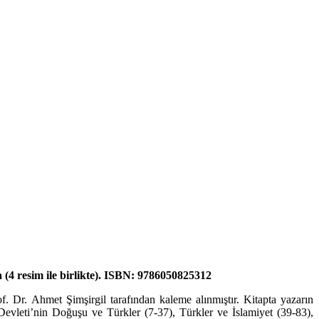
(4 resim ile birlikte). ISBN: 9786050825312
. Dr. Ahmet Şimşirgil ta­rafından kaleme alınmıştır. Kitapta yazarın
evleti’nin Doğuşu ve Türkler (7-37), Türkler ve İs­la­miyet (39-83),