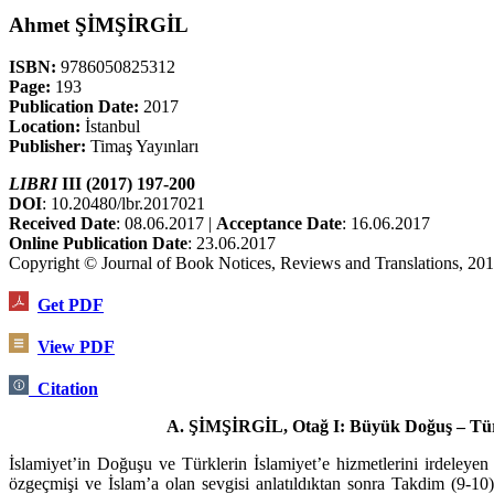
Ahmet ŞİMŞİRGİL
ISBN:
9786050825312
Page:
193
Publication Date:
2017
Location:
İstanbul
Publisher:
Timaş Yayınları
LIBRI
III (2017) 197-200
DOI
: 10.20480/lbr.2017021
Received Date
: 08.06.2017 |
Acceptance Date
: 16.06.2017
Online Publication Date
: 23.06.2017
Copyright © Journal of Book Notices, Reviews and Translations, 20
Get PDF
View PDF
Citation
A. ŞİMŞİRGİL, Otağ I: Büyük Doğuş – Türkle
İslamiyet’in Doğuşu ve Türklerin İslamiyet’e hizmetlerini irdeleyen
özgeçmişi ve İslam’a olan sevgisi an­latıldıktan sonra Takdim (9-10