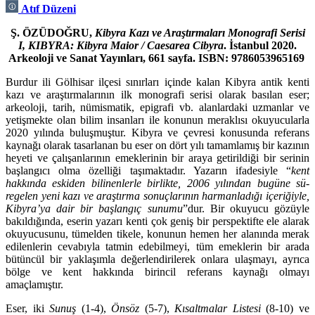
Atıf Düzeni
Ş. ÖZÜDOĞRU,
Kibyra Kazı ve Araştırmaları Monografi Serisi
I, KIBYRA: Kibyra Maior / Caesarea Cibyra
. İstanbul 2020.
Arkeoloji ve Sanat Yayınları, 661 sayfa. ISBN: 9786053965169
Burdur ili Gölhisar ilçesi sınırları içinde kalan Kibyra antik kenti
kazı ve araştırmalarının ilk monog­rafi serisi olarak basılan eser;
arkeoloji, tarih, nümismatik, epigrafi vb. alanlardaki uzmanlar ve
yetiş­mekte olan bilim insanları ile konunun meraklısı okuyucularla
2020 yılında buluşmuştur. Kibyra ve çevresi konusunda referans
kaynağı olarak tasarlanan bu eser on dört yılı tamamlamış bir kazı­nın
heyeti ve çalışanlarının emeklerinin bir araya getirildiği bir serinin
başlangıcı olma özelliği taşı­maktadır. Yazarın ifadesiyle “
kent
hakkında eskiden bilinenlerle birlikte, 2006 yılından bugüne sü­
regelen yeni kazı ve araştırma sonuçlarının harmanladığı içeriğiyle,
Kibyra’ya dair bir başlangıç sunumu
”dur. Bir okuyucu gözüyle
bakıldığında, eserin yazarı kenti çok geniş bir perspektifte ele alarak
okuyucusunu, tümelden tikele, konunun hemen her alanında merak
edilenlerin cevabıyla tatmin edebilmeyi, tüm emeklerin bir arada
bütüncül bir yaklaşımla değerlendirilerek onlara ulaş­mayı, ayrıca
bölge ve kent hakkında birincil referans kaynağı olmayı
amaçlamıştır.
Eser, iki
Sunuş
(1-4),
Önsöz
(5-7),
Kısaltmalar
Listesi
(8-10) ve