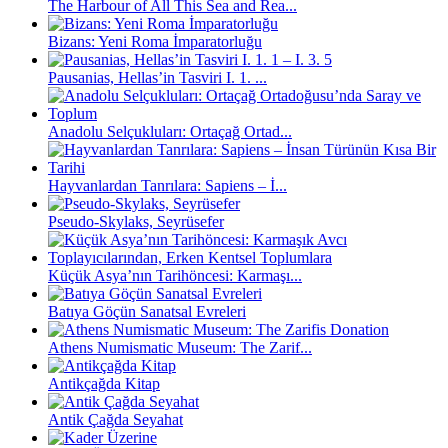
The Harbour of All This Sea and Rea...
Bizans: Yeni Roma İmparatorluğu
Pausanias, Hellas’in Tasviri I. 1. ...
Anadolu Selçukluları: Ortaçağ Ortad...
Hayvanlardan Tanrılara: Sapiens – İ...
Pseudo-Skylaks, Seyrüsefer
Küçük Asya’nın Tarihöncesi: Karmaşı...
Batıya Göçün Sanatsal Evreleri
Athens Numismatic Museum: The Zarif...
Antikçağda Kitap
Antik Çağda Seyahat