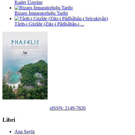
Kader Üzerine
Bizans İmparatorluğu Tarihi
Târih-i Güzîde (Zikr-i Pâdîşâhân-i ...
eISSN: 2149-7826
Libri
Ana Sayfa