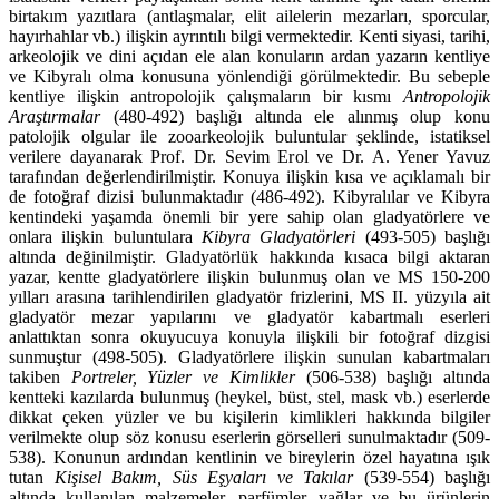
birtakım yazıtlara (antlaşmalar, elit ailelerin mezarları, sporcular,
hayırhahlar vb.) ilişkin ayrıntılı bilgi ver­mektedir. Kenti siyasi, tarihi,
arkeolojik ve dini açıdan ele alan konuların ardan yazarın kentliye
ve Kibyralı olma konusuna yönlendiği görülmektedir. Bu sebeple
kentliye ilişkin antropolojik çalış­maların bir kısmı
Antropolojik
Araştırmalar
(480-492) başlığı altında ele alınmış olup konu
patolojik olgular ile zooarkeolojik buluntular şeklinde, istatiksel
verilere dayanarak Prof. Dr. Sevim Erol ve Dr. A. Yener Yavuz
tarafından değerlendirilmiştir. Konuya ilişkin kısa ve açıklamalı bir
de fotoğraf dizisi bulun­makta­dır (486-492). Kibyralılar ve Kibyra
kentindeki yaşamda önemli bir yere sahip olan gladyatör­lere ve
onlara ilişkin buluntulara
Kibyra Gladyatörleri
(493-505) başlığı
altında deği­nil­miş­tir. Gladyatörlük hakkında kısaca bilgi aktaran
yazar, kentte gladyatörlere ilişkin bulunmuş olan ve MS 150-200
yılları arasına tarihlendirilen gladyatör frizlerini, MS II. yüzyıla ait
gladyatör mezar yapıla­rını ve gladyatör kabartmalı eserleri
anlattıktan sonra okuyucuya konuyla ilişkili bir fotoğraf dizgisi
sunmuştur (498-505). Gladyatörlere ilişkin sunulan kabartmaları
takiben
Portreler, Yüzler ve Kimlikle
r
(506-538) başlığı altında
kentteki kazılarda bulunmuş (heykel, büst, stel, mask vb.) eserlerde
dikkat çeken yüzler ve bu kişilerin kimlikleri hakkında bilgiler
verilmekte olup söz konusu eserlerin görselleri sunulmaktadır (509-
538). Konunun ardından kentlinin ve bireylerin özel hayatına ışık
tutan
Kişisel Bakım, Süs Eşyaları ve Takılar
(539-554) başlığı
altında kullanılan malzemeler, parfüm­ler, yağlar ve bu ürünlerin