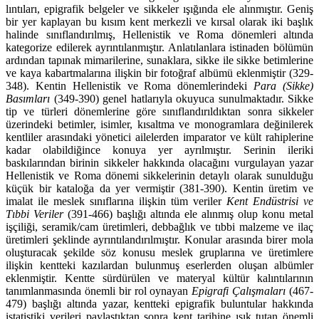
lıntıları, epigrafik belgeler ve sikkeler ışığında ele alınmıştır. Geniş
bir yer kaplayan bu kısım kent merkezli ve kırsal olarak iki başlık
halinde sınıflandırılmış, Hellenistik ve Roma dönemleri altında
kategorize edilerek ayrıntılanmıştır. Anlatılanlara istinaden bölümün
ardından tapınak mimarile­rine, sunak­lara, sikke ile sikke betimlerine
ve kaya kabartmalarına ilişkin bir fotoğraf albümü ek­lenmiştir (329-
348). Kentin Hellenistik ve Roma dönemlerindeki
Para (Sikke)
Basımları
(349-390) genel hatlarıyla okuyuca sunulmaktadır. Sikke
tip ve türleri dönemlerine göre sınıflandırıldıktan sonra sikkeler
üzerindeki betimler, isimler, kısaltma ve monogramlara değinile­rek
kentliler arasın­daki yönetici ailelerden imparator ve kült rahiplerine
kadar olabildiğince konuya yer ayrılmıştır. Serinin ileriki
baskılarından birinin sikkeler hakkında olacağını vurgulayan yazar
Hellenistik ve Roma dönemi sikkelerinin detaylı olarak sunulduğu
küçük bir kataloğa da yer vermiştir (381-390). Kentin üretim ve
imalat ile meslek sınıflarına ilişkin tüm veriler
Kent Endüstrisi ve
Tıbbi Veriler
(391-466) başlığı altında ele alınmış olup konu metal
işçiliği, seramik/cam üretimleri, debbağlık ve tıbbi malzeme ve ilaç
üretimleri şeklinde ayrıntılandırılmıştır. Konular arasında birer mola
oluşturacak şekilde söz konusu meslek gruplarına ve üretimlere
ilişkin kentteki kazılardan bulunmuş eserler­den oluşan albümler
eklenmiştir. Kentte sürdürülen ve materyal kültür kalıntılarının
tanımlanma­sında önemli bir rol oynayan
Epigrafi Çalışmaları
(467-
479) başlığı altında yazar, kentteki epigrafik buluntular hakkında
istatistiki verileri paylaştıktan sonra kent tarihine ışık tutan önemli