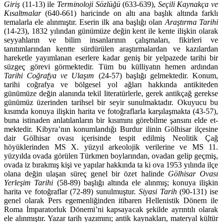
Giriş
(11-13) ile
Terminoloji
Söz­lüğü
(633-639),
Seçili
Kaynakça
ve
Kısaltmalar
(640-661) haricinde on altı ana başlık altında farklı
temalarla ele alınmıştır. Eserin ilk ana başlığı olan
Araştırma Tarihi
(14-23), 1832 yılından günü­müze değin kent ile kente ilişkin olarak
seyyahların ve bilim insanlarının çalışmaları, fikirleri ve
tanıtımlarından kentte sürdürülen araştırmalardan ve kazılardan
hareketle yayımlanan eserlere kadar geniş bir yelpazede tarihi bir
süzgeç görevi görmektedir. Tüm bu külliyatın hemen ardından
Tarihi Coğrafya ve Ulaşım
(24-57) başlığı gelmektedir. Konum,
tarihi coğrafya ve bölgesel yol ağları hak­kında anti­kiteden
günümüze değin alanında tekil literatürlerle, gerek antikçağ gerekse
günümüz üzerinden tarihsel bir seyir sunulmaktadır. Okuyucu bu
kısımda konuya ilişkin harita ve fotoğraf­lar­la karşılaş­makta (43-57),
buna istinaden anlatılanların bir kısımını görebilme şansını elde et­
mek­tedir. Kibyra’nın konumlandığı Burdur ilinin Gölhisar ilçesine
dair Gölhisar ovası içerisinde tes­pit edilmiş Neolitik Çağ
höyüklerinden MS X. yüzyıl arkeolojik verilerine ve MS 11.
yüzyılda ovada görülen Türkmen boylarından, ovadan gelip geçmiş,
ovada iz bırakmış kişi ve yapılar hakkında ta ki ova 1953 yılında ilçe
olana değin ulaşan süreç genel bir özet halinde
Gölhisar Ovası
Yerleşim Tarihi
(58-89) başlığı altında ele alınmış; konuya ilişkin
harita ve fotoğraflar (72-89) sunulmuştur.
Siyasi Tarih
(90-131) ise
genel olarak Pers egemenliğinden itibaren Hellenistik Dönem ile
Roma İmpara­torluk Dönemi’ni kapsayacak şekilde ayrıntılı olarak
ele alınmıştır. Yazar tarih yazımını; antik kay­nak­ları, materyal kültür