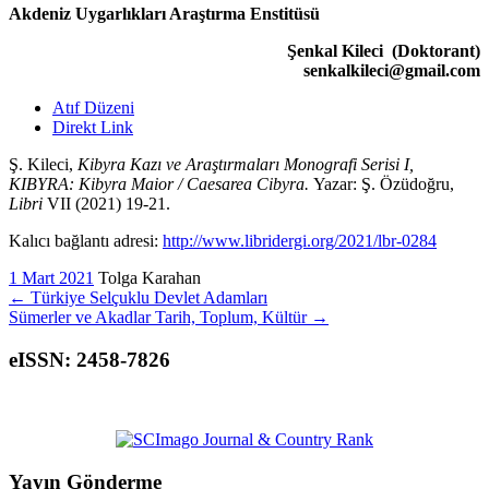
Akdeniz Uygarlıkları Araştırma Enstitüsü
Şenkal Kileci (Doktorant)
senkalkileci@gmail.com
Atıf Düzeni
Direkt Link
Ş. Kileci,
Kibyra Kazı ve Araştırmaları Monografi Serisi I,
KIBYRA: Kibyra Maior / Caesarea Cibyra
.
Yazar: Ş. Özüdoğru,
Libri
VII (2021) 19-21.
Kalıcı bağlantı adresi:
http://www.libridergi.org/2021/lbr-0284
1 Mart 2021
Tolga Karahan
←
Türkiye Selçuklu Devlet Adamları
Sümerler ve Akadlar Tarih, Toplum, Kültür
→
eISSN: 2458-7826
Yayın Gönderme