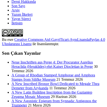
Dergi Hakkında
Son Sayı
Arşiv
Yazım İlkeleri
Yayın Süreci
İletişim
Bu eser
Creative Commons Atıf-GayriTicari-AynıLisanslaPaylaş 4.0
Uluslararası Lisansı
ile lisanslanmıştır.
Son Çıkan Yayınlar
Neue Inschriften aus Perge 4: Der Procurator Aurelius
Heraclida (Heraklides) ehrt Kaiser Diocletian in Perge
30
Temmuz 2026
A Group of Rhodian Stamped Amphorae and Amphora
Stamps from Silifke Museum
21 Temmuz 2026
A New Inscribed Bronze Bowl Dedicated to Megale Thea
Demeter from Arykanda
11 Temmuz 2026
A New Latin Building Inscription from the Gaziantep
Zeugma Mosaic Museum
29 Haziran 2026
A New Agonistic Epigram from Synnada: Antigonos the
Trumpeter
21 Mayıs 2026