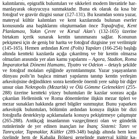
kalıntılarını, epigrafik buluntuları ve sikkeleri modern literatürle har­
man­layarak okuyucuya sunmaktadır. Buna ek olarak da kısa bir
fotoğraf ve gravür dizgisi sunar (127-131). Bu kısımdan sonra yazar,
materyal kültür kalıntıları ve kent kazılarında bulunan eserler
konusunda ana başlıklarını oluşturmadan önce
Topağrafya, Kent
Planlaması, Yakın Çevre ve Kır­sal Alan
’ı (132-165) üzerine
birtakım içerik sunarak kentin tanınmasını sağlar. Konunun
pekişmesi için de geniş bir harita ve fotoğraf dizgisine yer verilmiştir
(145-165). Hemen ardından
Kent (Polis) Yapıları
(166-254) başlığı
altında kentteki kazılarda açığa çıkarılmış ve bir kentin olmazsa
olmazları arasında yer alan kamu yapılarını –
Agora
,
Stadion
,
Roma
İmparatorluk Dönemi Hamamı
,
Tiyatro
ve
Odeion
– detaylı şekilde
ve fotoğraf molaları eşliğinde ayrıntılanmıştır. Yazar yaşayanların
dünyası
polis
’in başlıca mimari yapılarını tanıtıp kentin yerleşim
arkeolojisine değindikten sonra kent­lerde önemli yere sahip bir diğer
unsur olan
Nekropolis (Mezarlık) ve Ölü Gömme Gelenekleri
(255-
288) üzerine kentteki yüzey buluntuları ile kazılar sonrası açığa
çıkarılan Hellenistik ve Roma dönemle­rine ilişkin mezar tipleri ve
mezar sunakları hakkında genel bilgiler sunmuştur. Bunu yapar­ken
arkeolojik buluntuları, bölümün ardından konuya ilişkin bir dizi
fotoğrafla destekleyip açıkla­malarla konuyu pekiştirmeye çalışmıştır
(265-288). Antikçağ insanlarının vazgeçilmezi olan ve gün­delik
rutin­lerinde de yer edinen inançları ise
İnanç Sistemi: Tanrı ve
Tanrıçalar, Tapınaklar, Kültler
(289-348) başlığı altında hem kent
özelinde hem de Kabalia Bölgesi genelinde materyal kültür ka­