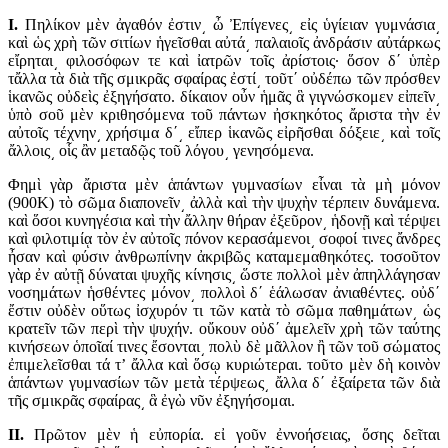
I.
Πηλίκον μὲν ἀγαθόν ἐστιν͵ ὦ Ἐπίγενες͵ εἰς ὑγίειαν γυμνάσια͵
καὶ ὡς χρὴ τῶν σιτίων ἡγεῖσθαι αὐτά͵ παλαιοῖς ἀνδράσιν αὐτάρκως
εἴρηται͵ φιλοσόφων τε καὶ ἰατρῶν τοῖς ἀρίστοις· ὅσον δ΄ ὑπὲρ
τἄλλα τὰ διὰ τῆς σμικρᾶς σφαίρας ἐστί͵ τοῦτ΄ οὐδέπω τῶν πρόσθεν
ἱκανῶς οὐδεὶς ἐξηγήσατο. δίκαιον οὖν ἡμᾶς ἃ γιγνώσκομεν εἰπεῖν͵
ὑπὸ σοῦ μὲν κριθησόμενα τοῦ πάντων ἠσκηκότος ἄριστα τὴν ἐν
αὐτοῖς τέχνην͵ χρήσιμα δ΄͵ εἴπερ ἱκανῶς εἰρῆσθαι δόξειε͵ καὶ τοῖς
ἄλλοις͵ οἷς ἂν μεταδῷς τοῦ λόγου͵ γενησόμενα.
Φημὶ γὰρ ἄριστα μὲν ἁπάντων γυμνασίων εἶναι τὰ μὴ μόνον
(900K) τὸ σῶμα διαπονεῖν͵ ἀλλὰ καὶ τὴν ψυχὴν τέρπειν δυνάμενα.
καὶ ὅσοι κυνηγέσια καὶ τὴν ἄλλην θήραν ἐξεῦρον͵ ἡδονῇ καὶ τέρψει
καὶ φιλοτιμίᾳ τὸν ἐν αὐτοῖς πόνον κερασάμενοι͵ σοφοί τινες ἄνδρες
ἦσαν καὶ φύσιν ἀνθρωπίνην ἀκριβῶς καταμεμαθηκότες. τοσοῦτον
γὰρ ἐν αὐτῇ δύναται ψυχῆς κίνησις͵ ὥστε πολλοὶ μὲν ἀπηλλάγησαν
νοσημάτων ἡσθέντες μόνον͵ πολλοὶ δ΄ ἑάλωσαν ἀνιαθέντες. οὐδ΄
ἔστιν οὐδὲν οὕτως ἰσχυρόν τι τῶν κατὰ τὸ σῶμα παθημάτων͵ ὡς
κρατεῖν τῶν περὶ τὴν ψυχήν. οὔκουν οὐδ΄ ἀμελεῖν χρὴ τῶν ταύτης
κινήσεων ὁποῖαί τινες ἔσονται͵ πολὺ δὲ μᾶλλον ἢ τῶν τοῦ σώματος
ἐπιμελεῖσθαι τά τ’ ἄλλα καὶ ὅσῳ κυριώτεραι. τοῦτο μὲν δὴ κοινὸν
ἁπάντων γυμνασίων τῶν μετὰ τέρψεως͵ ἄλλα δ΄ ἐξαίρετα τῶν διὰ
τῆς σμικρᾶς σφαίρας͵ ἃ ἐγὼ νῦν ἐξηγήσομαι.
II.
Πρῶτον μὲν ἡ εὐπορία. εἰ γοῦν ἐννοήσειας, ὅσης δεῖται