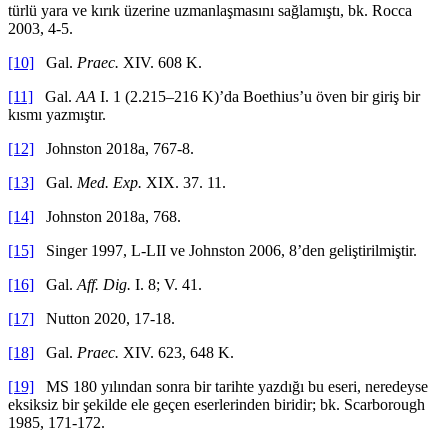
türlü yara ve kırık üzerine uzmanlaşmasını sağlamıştı, bk. Rocca
2003, 4-5.
[10]
Gal.
Praec.
XIV. 608 K.
[11]
Gal.
AA
I. 1 (2.215–216 K)’da Boethius’u öven bir giriş bir
kısmı yazmıştır.
[12]
Johnston 2018a, 767-8.
[13]
Gal.
Med. Exp.
XIX. 37. 11.
[14]
Johnston 2018a, 768.
[15]
Singer 1997, L-LII ve Johnston 2006, 8’den geliştirilmiştir.
[16]
Gal.
Aff. Dig.
I. 8; V. 41.
[17]
Nutton 2020, 17-18.
[18]
Gal.
Praec.
XIV. 623, 648 K.
[19]
MS 180 yılından sonra bir tarihte yazdığı bu eseri, neredeyse
eksiksiz bir şekilde ele geçen eserlerinden biridir; bk. Scarborough
1985, 171-172.