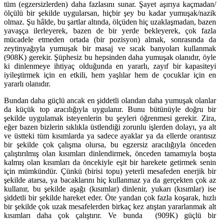
tüm (egzersizlerden) daha fazlasını sunar. Şayet aşırıya kaçmadan/
ölçülü bir şe­kilde uygularsan, hiçbir şey bu kadar yumuşak/nazik
olmaz. Şu hâlde, bu şartlar altında, ölçüden hiç uzaklaşmadan, bazen
yavaşça ilerleyerek, bazen de bir yerde bekleye­rek, çok fazla
mücadele etme­den ortada (bir pozisyon) almak, sonrasında da
zeytinyağıyla yumu­şak bir masaj ve sıcak banyoları kullanmak
(908K) gerekir. Şüphesiz bu hepsinden daha yumu­şak olanıdır, öyle
ki dinlenmeye ihtiyaç olduğunda en ya­rarlı, zayıf bir kapasiteyi
iyileştirmek için en etkili, hem yaşlılar hem de çocuklar için en
yararlı olanıdır.
Bundan daha güçlü ancak en şiddetli olandan daha yumuşak olanlar
da küçük top aracılığıyla uy­gu­la­nır. Bunu bütünüyle doğru bir
şekilde uygulamak isteyenlerin bu şeyleri öğrenmesi gerekir. Zira,
eğer bazen bizlerin sıklıkla üstlendiği zorunlu işlerden dolayı, ya alt
ve üstteki tüm kısımlarda ya sa­dece ayaklar ya da ellerde orantısız
bir şekilde çok çalışma olursa, bu egzersiz aracılığıyla önceden
çalıştırıl­mış olan kısımları dinlendirmek, önceden tamamıyla boşta
kalmış olan kısımları da öncekiyle eşit bir harekete getirmek senin
için mümkündür. Çünkü (birisi topu) yeterli mesafe­den enerjik bir
şekilde atarsa, ya bacaklarını hiç kullanmaz ya da gerçekten çok az
kullanır, bu şekilde aşağı (kısımlar) dinlenir, yukarı (kısımlar) ise
şiddetli bir şekilde hareket eder. Öte yandan çok fazla koşarak, hızlı
bir şekilde çok uzak mesafelerden birkaç kez atıştan yararlanmak alt
kısım­ları daha çok çalıştırır. Ve bunda (909K) güçlü bir