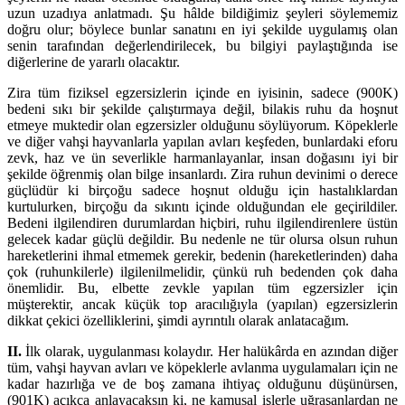
uzun uzadıya anlatmadı. Şu hâlde bildiğimiz şeyleri söyleme­miz
doğru olur; böylece bunlar sanatını en iyi şekilde uygulamış olan
senin tarafından değerlendi­rilecek, bu bilgiyi paylaştığında ise
diğerlerine de yararlı olacaktır.
Zira tüm fiziksel egzersizlerin içinde en iyisinin, sadece (900K)
bedeni sıkı bir şekilde çalıştırmaya değil, bilakis ruhu da hoşnut
etmeye muktedir olan egzersizler olduğunu söylüyorum. Köpeklerle
ve diğer vahşi hayvanlarla yapılan avları keşfeden, bunlardaki eforu
zevk, haz ve ün severlikle har­man­layanlar, insan doğasını iyi bir
şekilde öğrenmiş olan bilge insanlardı. Zira ruhun devinimi o derece
güçlüdür ki birçoğu sadece hoşnut olduğu için hastalıklardan
kurtulurken, birçoğu da sı­kıntı içinde olduğundan ele geçirildiler.
Bedeni ilgilendiren durumlardan hiçbiri, ruhu ilgilendiren­lere üstün
ge­lecek kadar güçlü değildir. Bu nedenle ne tür olursa olsun ruhun
hareketlerini ihmal etmemek gere­kir, bedenin (hare­ketlerinden) daha
çok (ruhunkilerle) ilgilenilmelidir, çünkü ruh bedenden çok daha
önemlidir. Bu, el­bette zevkle yapılan tüm egzersizler için
müşterektir, ancak küçük top aracılığıyla (yapılan) egzersizlerin
dikkat çekici özelliklerini, şimdi ayrıntılı olarak anlata­cağım.
II.
İlk olarak, uygulanması kolaydır. Her halükârda en azından diğer
tüm, vahşi hayvan avları ve kö­pek­lerle avlanma uygulamaları için ne
kadar hazırlığa ve de boş zamana ihtiyaç olduğunu düşü­nürsen,
(901K) açıkça anlayacaksın ki, ne kamusal işlerle uğraşanlardan ne