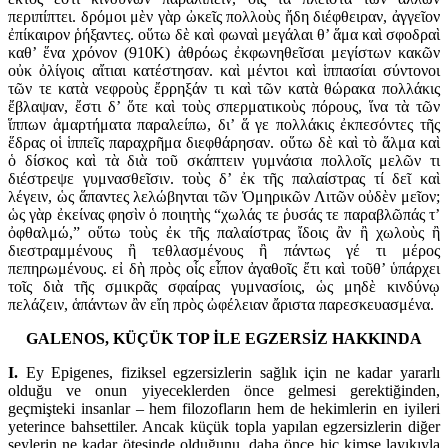
περιπίπτει. δρόμοι μὲν γὰρ ὠκεῖς πολλοὺς ἤδη διέφθειραν, ἀγγεῖον
ἐπίκαιρον ῥήξαντες. οὕτω δὲ καὶ φωναὶ μεγάλαι θ’ ἅμα καὶ σφοδραὶ
καθ’ ἕνα χρόνον (910K) ἀθρόως ἐκφωνηθεῖσαι μεγίστων κακῶν
οὐκ ὀλίγοις αἴτιαι κατέστησαν. καὶ μέντοι καὶ ἱππασίαι σύντονοι
τῶν τε κατὰ νεφροὺς ἔρρηξάν τι καὶ τῶν κατὰ θώρακα πολλάκις
ἔβλαψαν, ἔστι δ’ ὅτε καὶ τοὺς σπερματικοὺς πόρους, ἵνα τὰ τῶν
ἵππων ἁμαρτήματα παραλείπω, δι’ ἅ γε πολλάκις ἐκπεσόντες τῆς
ἕδρας οἱ ἱππεῖς παραχρῆμα διεφθάρησαν. οὕτω δὲ καὶ τὸ ἅλμα καὶ
ὁ δίσκος καὶ τὰ διὰ τοῦ σκάπτειν γυμνάσια πολλοῖς μελῶν τι
διέστρεψε γυμνασθεῖσιν. τοὺς δ’ ἐκ τῆς παλαίστρας τί δεῖ καὶ
λέγειν, ὡς ἅπαντες λελώβηνται τῶν Ὁμηρικῶν Λιτῶν οὐδὲν μεῖον;
ὡς γὰρ ἐκείνας φησὶν ὁ ποιητὴς “χωλάς τε ῥυσάς τε παραβλῶπάς τ’
ὀφθαλμώ,” οὕτω τοὺς ἐκ τῆς παλαίστρας ἴδοις ἂν ἢ χωλοὺς ἢ
διεστραμμένους ἢ τεθλασμένους ἢ πάντως γέ τι μέρος
πεπηρωμένους. εἰ δὴ πρὸς οἷς εἶπον ἀγαθοῖς ἔτι καὶ τοῦθ’ ὑπάρχει
τοῖς διὰ τῆς σμικρᾶς σφαίρας γυμνασίοις, ὡς μηδὲ κινδύνῳ
πελάζειν, ἁπάντων ἂν εἴη πρὸς ὠφέλειαν ἄριστα παρεσκευασμένα.
GALENOS, KÜÇÜK TOP İLE EGZERSİZ HAKKINDA
I.
Ey Epigenes, fiziksel egzersizlerin sağlık için ne kadar yararlı
olduğu ve onun yiyeceklerden önce gelmesi gerektiğinden,
geçmişteki insanlar – hem filozofların hem de hekimlerin en iyileri
yete­rince bahsettiler. Ancak küçük topla yapılan egzersizlerin diğer
şeylerin ne kadar ötesinde oldu­ğunu, daha önce hiç kimse layıkıyla