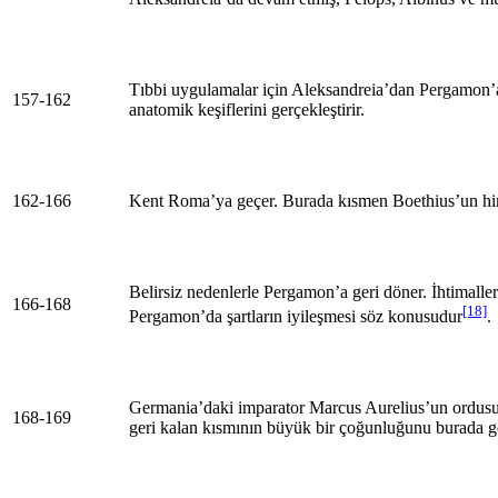
Tıbbi uygulamalar için Aleksandreia’dan Pergamon’a 
157-162
anatomik keşiflerini gerçekleştirir.
162-166
Kent Roma’ya geçer. Burada kısmen Boethius’un him
Belirsiz nedenlerle Pergamon’a geri döner. İhtimal
166-168
[18]
Pergamon’da şartların iyileşmesi söz konusudur
.
Germania’daki imparator Marcus Aurelius’un ordusu i
168-169
geri kalan kısmının büyük bir çoğunluğunu burada ge