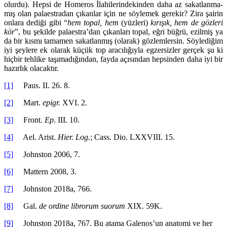
olurdu). Hepsi de Homeros İlahile­rindekinden daha az sakatlanma­
mış olan pa­laestradan çıkanlar için ne söylemek gerekir? Zira şa­irin
onlara dediği gibi “
hem topal, hem
(yüzleri)
kırışık, hem de gözleri
kör
”, bu şekilde palaestra’­dan çıkanları topal, eğri büğrü, ezilmiş ya
da bir kısmı tamamen sakatlanmış (olarak) gözlemlersin. Söylediğim
iyi şeylere ek olarak küçük top ara­cılığıyla eg­zersizler gerçek şu ki
hiçbir tehlike taşıma­dığından, fayda açısından hepsinden daha iyi bir
hazırlık olacaktır.
[1]
Paus. II. 26. 8.
[2]
Mart.
epigr.
XVI. 2.
[3]
Front.
Ep
. III. 10.
[4]
Ael. Arist.
Hier. Log.
; Cass. Dio. LXXVIII. 15.
[5]
Johnston 2006, 7.
[6]
Mattern 2008, 3.
[7]
Johnston 2018a, 766.
[8]
Gal.
de ordine librorum suorum
XIX. 59K.
[9]
Johnston 2018a, 767. Bu atama Galenos’un anatomi ve her