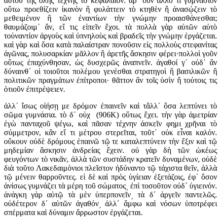
αὐτοῦ τῆς ὅλης τέχνης τὸ κεφάλαιον. ἆρ᾽ οὖν ἄλλο τι γυμνάσιον
οὕτω προεθίζειν ἱκανὸν ἢ φυλάττειν τὸ κτηθὲν ἢ ἀνασῴζειν τὸ
μεθειμένον ἢ τῶν ἐναντίων τὴν γνώμην προαισθάνεσθαι;
θαυμάζοιμ᾽ ἄν, εἴ τις εἰπεῖν ἔχοι. τὰ πολλὰ γὰρ αὐτῶν αὐτὸ
τοὐναντίον ἀργοὺς καὶ ὑπνηλοὺς καὶ βραδεῖς τὴν γνώμην ἐργάζεται.
καὶ γὰρ καὶ ὅσα κατὰ παλαίστραν πονοῦσιν εἰς πολλοὺς στεφανίτας
ἀγῶνας, πολυσαρκίαν μᾶλλον ἢ ἀρετῆς ἄσκησιν φέρει·πολλοὶ γοῦν
οὕτως ἐπαχύνθησαν, ὡς δυσχερῶς ἀναπνεῖν. ἀγαθοί γ᾽ οὐδ᾽ ἂν
δύναινθ᾽ οἱ τοιοῦτοι πολέμου γενέσθαι στρατηγοὶ ἢ βασιλικῶν ἢ
πολιτικῶν πραγμάτων ἐπίτροποι· θᾶττον ἂν τοῖς ὑσὶν ἢ τούτοις τις
ὁτιοῦν ἐπιτρέψειεν.
ἀλλ᾽ ἴσως οἰήσῃ με δρόμον ἐπαινεῖν καὶ τἄλλ᾽ ὅσα λεπτύνει τὸ
σῶμα γυμνάσια. τὸ δ᾽ οὐχ (906K) οὕτως ἔχει. τὴν γὰρ ἀμετρίαν
ἐγὼ πανταχοῦ ψέγω, καὶ πᾶσαν τέχνην ἀσκεῖν φημι χρῆναι τὸ
σύμμετρον, κἂν εἴ τι μέτρου στερεῖται, τοῦτ᾽ οὐκ εἶναι καλόν.
οὔκουν οὐδὲ δρόμους ἐπαινῶ τῷ τε καταλεπτύνειν τὴν ἕξιν καὶ τῷ
μηδεμίαν ἄσκησιν ἀνδρείας ἔχειν. οὐ γὰρ δὴ τῶν ὠκέως
φευγόντων τὸ νικᾶν, ἀλλὰ τῶν συστάδην κρατεῖν δυναμένων, οὐδὲ
διὰ τοῦτο Λακεδαιμόνιοι πλεῖστον ἠδύναντο τῷ τάχιστα θεῖν, ἀλλὰ
τῷ μένειν θαρροῦντες. εἰ δὲ καὶ πρὸς ὑγίειαν ἐξετάζοις, ἐφ᾽ ὅσον
ἀνίσως γυμνάζει τὰ μέρη τοῦ σώματος͵ ἐπὶ τοσοῦτον οὐδ΄ ὑγιεινόν.
ἀνάγκη γὰρ αὐτῷ τὰ μὲν ὑπερπονεῖν͵ τὰ δ΄ ἀργεῖν παντελῶς.
οὐδέτερον δ΄ αὐτῶν ἀγαθόν͵ ἀλλ΄ ἄμφω καὶ νόσων ὑποτρέφει
σπέρματα καὶ δύναμιν ἄρρωστον ἐργάζεται.