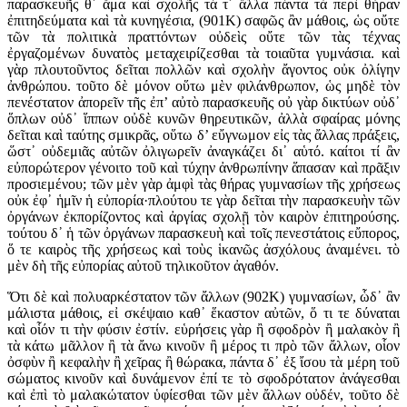
παρασκευῆς θ᾽ ἅμα καὶ σχολῆς τά τ᾽ ἄλλα πάντα τὰ περὶ θήραν
ἐπιτηδεύματα καὶ τὰ κυνηγέσια, (901K) σαφῶς ἂν μάθοις, ὡς οὔτε
τῶν τὰ πολιτικὰ πραττόντων οὐδεὶς οὔτε τῶν τὰς τέχνας
ἐργαζομένων δυνατὸς μεταχειρίζεσθαι τὰ τοιαῦτα γυμνάσια. καὶ
γὰρ πλουτοῦντος δεῖται πολλῶν καὶ σχολὴν ἄγοντος οὐκ ὀλίγην
ἀνθρώπου. τοῦτο δὲ μόνον οὕτω μὲν φιλάνθρωπον, ὡς μηδὲ τὸν
πενέστατον ἀπορεῖν τῆς ἐπ’ αὐτὸ παρασκευῆς οὐ γὰρ δικτύων οὐδ᾽
ὅπλων οὐδ᾽ ἵππων οὐδὲ κυνῶν θηρευτικῶν, ἀλλὰ σφαίρας μόνης
δεῖται καὶ ταύτης σμικρᾶς, οὕτω δ’ εὔγνωμον εἰς τὰς ἄλλας πράξεις,
ὥστ᾽ οὐδεμιᾶς αὐτῶν ὀλιγωρεῖν ἀναγκάζει δι᾽ αὑτό. καίτοι τί ἂν
εὐπορώτερον γένοιτο τοῦ καὶ τύχην ἀνθρωπίνην ἅπασαν καὶ πρᾶξιν
προσιεμένου; τῶν μὲν γὰρ ἀμφὶ τὰς θήρας γυμνασίων τῆς χρήσεως
οὐκ ἐφ᾽ ἡμῖν ἡ εὐπορία·πλούτου τε γὰρ δεῖται τὴν παρασκευὴν τῶν
ὀργάνων ἐκπορίζοντος καὶ ἀργίας σχολῇ τὸν καιρὸν ἐπιτηρούσης.
τούτου δ᾽ ἡ τῶν ὀργάνων παρασκευὴ καὶ τοῖς πενεστάτοις εὔπορος,
ὅ τε καιρὸς τῆς χρήσεως καὶ τοὺς ἱκανῶς ἀσχόλους ἀναμένει. τὸ
μὲν δὴ τῆς εὐπορίας αὐτοῦ τηλικοῦτον ἀγαθόν.
Ὅτι δὲ καὶ πολυαρκέστατον τῶν ἄλλων (902K) γυμνασίων, ὧδ᾽ ἂν
μάλιστα μάθοις, εἰ σκέψαιο καθ᾽ ἕκαστον αὐτῶν, ὅ τι τε δύναται
καὶ οἷόν τι τὴν φύσιν ἐστίν. εὑρήσεις γὰρ ἢ σφοδρὸν ἢ μαλακὸν ἢ
τὰ κάτω μᾶλλον ἢ τὰ ἄνω κινοῦν ἢ μέρος τι πρὸ τῶν ἄλλων, οἷον
ὀσφὺν ἢ κεφαλὴν ἢ χεῖρας ἢ θώρακα, πάντα δ᾽ ἐξ ἴσου τὰ μέρη τοῦ
σώματος κινοῦν καὶ δυνάμενον ἐπί τε τὸ σφοδρότατον ἀνάγεσθαι
καὶ ἐπὶ τὸ μαλακώτατον ὑφίεσθαι τῶν μὲν ἄλλων οὐδέν, τοῦτο δὲ