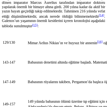
dönen imparator Marcus Aurelius tarafından imparator doktoru
yapılarak önemli bir himaye altına girdi. 200 yılına kadar da aktif bir
yazın hayatı geçirdiği takip edilmektedir. Tah­minen 216 yılında vefat
[14]
ettiği düşünülmektedir, ancak nerede öldüğü bilinmemektedir
.
Gale­nos’un yaşamının önemli kesitlerini içeren kronolojisi aşağıdaki
[15]
tabloda sunulmuştur
:
[16]
129/130
Mimar Aelius Nikias’ın ve huysuz bir annenin
oğ
143-147
Babasının denetimi altında eğitime başladı. Matemati
147-149
Babasının rüyalarını takiben, Pergamon’da başlıca öğ
149 yılında babasının ölümü üzerine tıp eğitimi için
149-157
Aleksandreia’da devam etmiş, Pelops, Albinus ve mu