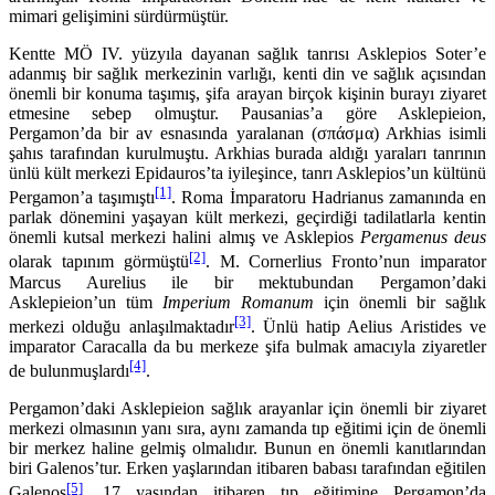
mimari gelişimini sürdürmüştür.
Kentte MÖ IV. yüzyıla dayanan sağlık tanrısı Asklepios Soter’e
adanmış bir sağlık merkezinin varlığı, kenti din ve sağlık açısından
önemli bir konuma taşımış, şifa arayan birçok kişinin burayı ziyaret
etmesine sebep olmuştur. Pausanias’a göre Asklepieion,
Pergamon’da bir av esnasında yaralanan (σπάσμα) Arkhias isimli
şahıs tarafından kurulmuştu. Arkhias burada aldığı yaraları tan­rının
ünlü kült merkezi Epidauros’ta iyileşince, tanrı Asklepios’un kültünü
[1]
Pergamon’a taşımıştı
. Roma İmparatoru Hadrianus zamanında en
parlak dönemini yaşayan kült merkezi, geçirdiği tadi­latlarla kentin
önemli kutsal merkezi halini almış ve Asklepios
Pergamenus deus
[2]
olarak tapınım görmüştü
. M. Cornerlius Fronto’nun imparator
Marcus Aurelius ile bir mektubundan Perga­mon’daki
Asklepieion’un tüm
Imperium Romanum
için önemli bir sağlık
[3]
merkezi olduğu anlaşıl­maktadır
. Ünlü hatip Aelius Aristides ve
imparator Caracalla da bu merkeze şifa bulmak amacıyla ziyaretler
[4]
de bulunmuşlardı
.
Pergamon’daki Asklepieion sağlık arayanlar için önemli bir ziyaret
merkezi olmasının yanı sıra, aynı zamanda tıp eğitimi için de önemli
bir merkez haline gelmiş olmalıdır. Bunun en önemli ka­nıtlarından
biri Galenos’tur. Erken yaşlarından itibaren babası tarafından eğitilen
[5]
Galenos
, 17 ya­şından itibaren tıp eğitimine Pergamon’da