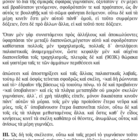
μόνον τὸ διὰ τῆς σμικρᾶς σφαίρας γυμνάσιον, ὀξύτατόν γ᾽ ἐν μέρει
καὶ βραδύτατον γενόμενον, σφοδρότατόν τε καὶ πρᾳότατον, ὡς ἂν
αὐτός τε βουληθῇς καὶ τὸ σῶμα φαίνηται δεόμενον. οὕτω δὲ καὶ τὰ
μέρη κινεῖν ἔστι μὲν αὐτοῦ πάνθ᾽ ὁμοῦ, εἰ τοῦτο συμφέρειν
δόξειεν, ἔστι δὲ πρὸ ἄλλων ἄλλα, εἰ καὶ τοῦτό ποτε δόξειεν.
Ὅταν μὲν γὰρ συνιστάμενοι πρὸς ἀλλήλους καὶ ἀποκωλύοντες
ὑφαρπάσαι τὸν μεταξὺ διαπονῶσι,μέγιστον αὐτὸ καὶ σφοδρότατον
καθίσταται πολλοῖς μὲν τραχηλισμοῖς, πολλαῖς δ᾽ ἀντιλήψεσι
παλαιστικαῖς ἀναμεμιγμένον, ὥστε κεφαλὴν μὲν καὶ αὐχένα
διαπονεῖσθαι τοῖς τραχηλισμοῖς, πλευρὰς δὲ καὶ (903K) θώρακα
καὶ γαστέρα ταῖς τε τῶν ἁμμάτων περιθέσεσι καὶ
ἀπώσεσι καὶ ἀποστηρίξεσι καὶ ταῖς ἄλλαις παλαιστικαῖς λαβαῖς.
τούτῳ δὲ καὶ ὀσφὺς τείνεται σφοδρῶς καὶ σκέλη, <καὶ δὴ ῥώννυται
καὶ τὸ> ἑδραῖον τῆς βάσεως τῷ τοιούτῳ πόνῳ. τὸ δὲ καὶ προβαίνειν
<καὶ ὑποβαίνειν> καὶ εἰς τὰ πλάγια μεταπηδᾶν οὐ μικρὸν σκελῶν
γυμνάσιον, ἀλλ᾽, εἰ χρὴ τἀληθὲς εἰπεῖν, μόνον δικαιότατα κινοῦν
πάντ᾽ αὐτῶν τὰ μόρια. τοῖς μὲν γὰρ προϊοῦσιν ἕτερα νεῦρα καὶ
μύες, τοῖς δ᾽ ὑποβαίνουσιν ἕτερα διαπονεῖται πλέον, οὕτω δὲ καὶ
τοῖς εἰς τὰ πλάγια μεθισταμένοις ἄλλα. καὶ ὅστις καθ᾽ ἓν εἶδος
κινήσεως κινεῖ τὰ σκέλη καθάπερ οἱ θέοντες, ἀνωμάλως οὗτος καὶ
ἀνίσως τὰ μέρη γυμνάζει.
III.
Ὡς δὴ τοῖς σκέλεσιν, οὕτω καὶ ταῖς χερσὶ τὸ γυμνάσιον τοῦτο