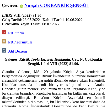
Çeviren:
Nurşah ÇOKBANKİR ŞENGÜL
LIBRI
VIII (2022) 81-90
Geliş Tarihi
: 23.05.2022 |
Kabul Tarihi
: 10.06.2022
Elektronik Yayın Tarihi
: 08.07.2022
PDF indir
PDF görüntüle
Atıf Düzeni
Galenos,
Küçük Topla Egzersiz Hakkında
. Çev. N. Çokbankir
Şengül. Libri VIII (2022) 81-90.
Claudius Galenos, MS 129 yılında Küçük Asya kentlerinden
Pergamon’da doğmuştur. Büyük İsken­der’in ölümüyle komutanları
arasındaki çekişmelerin yaşandığı dönemde ortaya çıkan Hellenistik
Krallıklar arasında önemli bir yere sahip olan ve Attalos
Hanedanlığı’nın merkezi konumuna yer alan Pergamon Kenti, yine
bu krallığın başındaki yöneticiler tarafından bir kültür merkezi olarak
dizayn edilmişti. Roma’nın Küçük Asya’daki en önemli
müttefiklerinden biri olması ile, bu Helle­nis­tik kent önemini daha da
artırmıştır. Roma İmparatorluk Dönemi’nde de kent kültürel ve