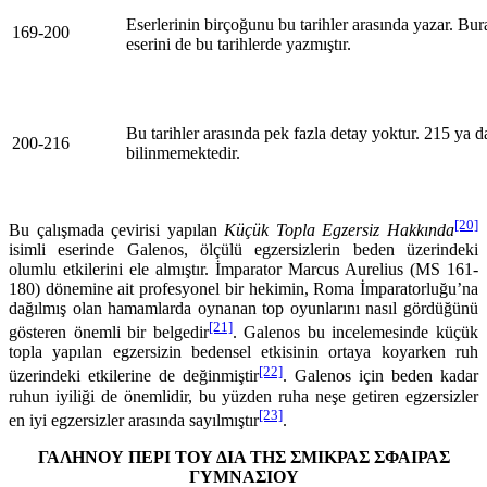
Eserlerinin birçoğunu bu tarihler arasında yazar. Bu
169-200
eserini de bu tarihlerde yazmıştır.
Bu tarihler arasında pek fazla detay yoktur. 215 ya d
200-216
bilinmemektedir.
[20]
Bu çalışmada çevirisi yapılan
Küçük Topla Egzersiz Hakkında
isimli eserinde Galenos, ölçülü egzersizlerin beden üzerindeki
olumlu etkilerini ele almıştır. İmparator Marcus Aurelius (MS 161-
180) dönemine ait profesyonel bir hekimin, Roma İmparatorluğu’na
dağılmış olan hamamlarda oynanan top oyunlarını nasıl gördüğünü
[21]
gösteren önemli bir belgedir
. Galenos bu incelemesinde küçük
topla yapılan egzersizin bedensel etkisinin ortaya koyarken ruh
[22]
üzerindeki etkilerine de de­ğinmiştir
. Galenos için beden kadar
ruhun iyiliği de önemlidir, bu yüzden ruha neşe getiren eg­zersizler
[23]
en iyi egzersizler arasında sayılmıştır
.
ΓΑΛΗΝΟΥ ΠΕΡΙ ΤΟΥ ΔΙΑ ΤΗΣ ΣΜΙΚΡΑΣ ΣΦΑΙΡΑΣ
ΓΥΜΝΑΣΙΟΥ