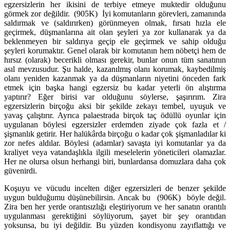
egzersizlerin her ikisini de terbiye et­meye muktedir olduğunu
görmek zor değildir. (905K) İyi komutanların görevleri, zamanında
sal­dır­mak ve (saldırırken) görünmeyen olmak, fırsatı hızla ele
geçirmek, düşmanlarına ait olan şeyleri ya zor kullanarak ya da
beklenmeyen bir saldırıya geçip ele geçirmek ve sahip olduğu
şeyleri ko­rumaktır. Genel olarak bir ko­mutanın hem nöbetçi hem de
hırsız (olarak) becerikli olması gerekir, bunlar onun tüm sanatının
asıl mevzusudur. Şu halde, kazanılmış olanı korumak, kaybedilmiş
olanı yeniden kazanmak ya da düşman­ların niyetini önceden fark
etmek için başka hangi egzersiz bu kadar yeterli ön alıştırma
yaptırır? Eğer birisi var olduğunu söylerse, şaşırırım. Zira
egzersizlerin birçoğu aksi bir şekilde zekayı tembel, uyuşuk ve
yavaş çalıştırır. Ayrıca palaestrada birçok taç ödüllü oyunlar için
uygulanan böylesi egzersizler er­demden ziyade çok fazla et /
şişmanlık getirir. Her halükârda birçoğu o kadar çok şişmanladılar ki
zor nefes aldılar. Böylesi (adamlar) savaşta iyi komutanlar ya da
kraliyet veya vatandaşlıkla ilgili meselelerin yöneticileri olamazlar.
Her ne olursa olsun herhangi biri, bunlardansa domuzlara daha çok
güvenirdi.
Koşuyu ve vücudu incelten diğer egzersizleri de benzer şekilde
uygun bulduğumu düşünebilirsin. An­cak bu (906K) böyle değil.
Zira ben her yerde orantısızlığı eleştiriyorum ve her sanatın orantılı
uygu­lan­ması gerektiğini söylüyorum, şayet bir şey orantıdan
yoksunsa, bu iyi değildir. Bu yüzden kondisyonu zayıflattığı ve