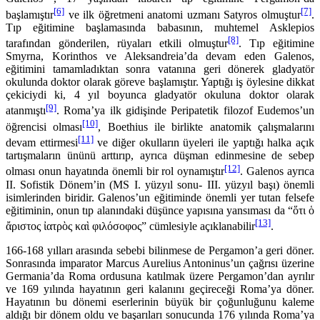
[6]
[7]
başlamıştır
ve ilk öğretmeni anatomi uzmanı Satyros olmuştur
.
Tıp eğitimine başlamasında babasının, muhtemel Asklepios
[8]
tarafından gönderilen, rü­yaları etkili olmuştur
. Tıp eğitimine
Smyrna, Korinthos ve Aleksandreia’da devam eden Galenos,
eğitimini tamamladıktan sonra vatanına geri dönerek gladyatör
okulunda doktor olarak göreve başlamıştır. Yaptığı iş öylesine dikkat
çekiciydi ki, 4 yıl boyunca gladyatör okuluna doktor olarak
[9]
atanmıştı
. Roma’ya ilk gidişinde Peripatetik filozof Eudemos’un
[10]
öğrencisi olması
, Boethius ile birlikte anatomik çalışmalarını
[11]
devam ettirmesi
ve diğer okulların üyeleri ile yaptığı halka açık
tartışmaların ününü arttırıp, ayrıca düşman edinmesine de sebep
[12]
olması onun hayatında önemli bir rol oynamıştır
. Galenos ayrıca
II. Sofistik Dönem’in (MS I. yüzyıl sonu- III. yüzyıl başı) önemli
isimlerinden biridir. Galenos’un eğitiminde önemli yer tutan felsefe
eğitiminin, onun tıp alanındaki düşünce yapısına yansıması da “ὅτι ὁ
[13]
ἄριστος ἰατρὸς καὶ φιλόσοφος” cümlesiyle açıklanabilir
.
166-168 yılları arasında sebebi bilinmese de Pergamon’a geri döner.
Sonrasında imparator Mar­cus Aurelius Antoninus’un çağrısı üzerine
Germania’da Roma ordusuna katılmak üzere Perga­mon’dan ayrılır
ve 169 yılında hayatının geri kalanını geçireceği Roma’ya döner.
Hayatının bu dö­nemi eserlerinin büyük bir çoğunluğunu kaleme
aldığı bir dönem oldu ve başarıları sonucunda 176 yılında Roma’ya