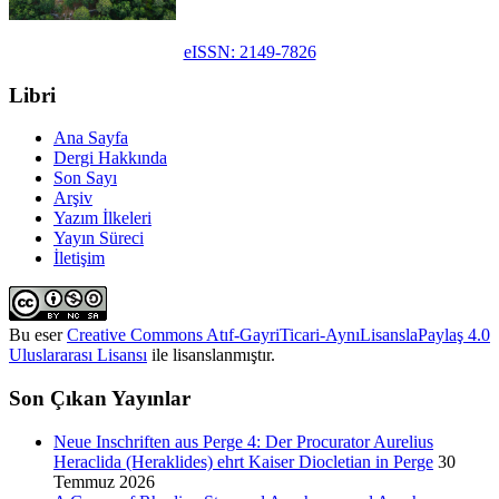
eISSN: 2149-7826
Libri
Ana Sayfa
Dergi Hakkında
Son Sayı
Arşiv
Yazım İlkeleri
Yayın Süreci
İletişim
Bu eser
Creative Commons Atıf-GayriTicari-AynıLisanslaPaylaş 4.0
Uluslararası Lisansı
ile lisanslanmıştır.
Son Çıkan Yayınlar
Neue Inschriften aus Perge 4: Der Procurator Aurelius
Heraclida (Heraklides) ehrt Kaiser Diocletian in Perge
30
Temmuz 2026