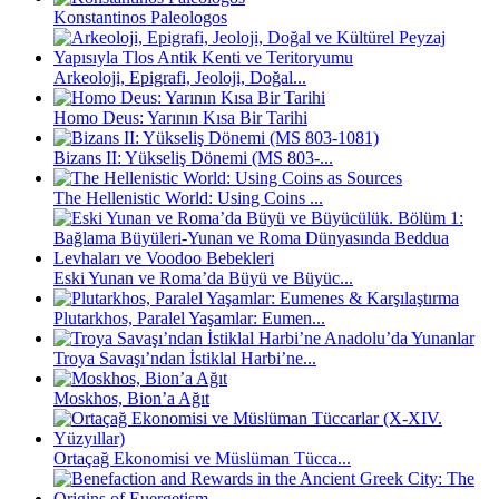
Konstantinos Paleologos
Arkeoloji, Epigrafi, Jeoloji, Doğal...
Homo Deus: Yarının Kısa Bir Tarihi
Bizans II: Yükseliş Dönemi (MS 803-...
The Hellenistic World: Using Coins ...
Eski Yunan ve Roma’da Büyü ve Büyüc...
Plutarkhos, Paralel Yaşamlar: Eumen...
Troya Savaşı’ndan İstiklal Harbi’ne...
Moskhos, Bion’a Ağıt
Ortaçağ Ekonomisi ve Müslüman Tücca...