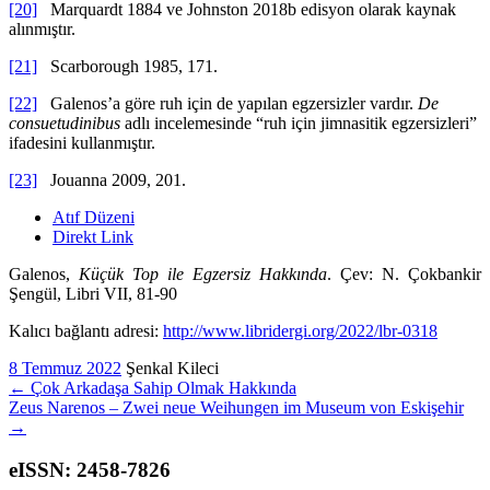
[20]
Marquardt 1884 ve Johnston 2018b edisyon olarak kaynak
alınmıştır.
[21]
Scarborough 1985, 171.
[22]
Galenos’a göre ruh için de yapılan egzersizler vardır.
De
consuetudinibus
adlı incelemesinde “ruh için jimnasitik egzersizleri”
ifadesini kullanmıştır.
[23]
Jouanna 2009, 201.
Atıf Düzeni
Direkt Link
Galenos,
Küçük Top ile Egzersiz Hakkında
. Çev: N. Çokbankir
Şengül, Libri VII, 81-90
Kalıcı bağlantı adresi:
http://www.libridergi.org/2022/lbr-0318
8 Temmuz 2022
Şenkal Kileci
←
Çok Arkadaşa Sahip Olmak Hakkında
Zeus Narenos – Zwei neue Weihungen im Museum von Eskişehir
→
eISSN: 2458-7826