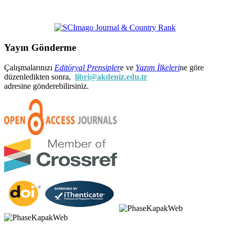
Yayın Gönderme
Çalışmalarınızı
Editöryal Prensipler
e ve
Yazım İlkeleri
ne göre
düzenledikten sonra,
libri@akdeniz.edu.tr
adresine gönderebilirsiniz.