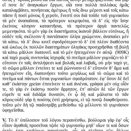
εἴ ποτε δι’ ἀναγκαίων ἔργων, οἷά τινα πολλὰ πολλάκις ἡμᾶς
καταλαμβάνει, πονήσειας ἀμέτρως ἢ τοῖς ἄνω μέρεσι καὶ τοῖς κάτω
πᾶσιν ἢ ποσὶ μόνοις ἢ χερσὶν, ἔνεστί σοι διὰ τοῦδε τοῦ γυμνασίου
τὰ μὲν ἀναπαῦσαι, τὰ πρότερον κεκμηκότα, τὰ δ’ εἰς τὴν ἴσην
ἐκείνοις κίνησιν καταστῆσαι, τὰ πρότερον ἀργὰ παντελῶς
μεμενηκότα. τὸ μὲν γὰρ ἐκ διαστήματος ἱκανοῦ βάλλειν εὐτόνως, ἢ
οὐδὲν τοῖς σκέλεσιν ἢ παντάπασιν ὀλίγα χρώμενον, ἀναπαύει μὲν
τὰ κάτω, τὰ δ’ ἄνω κινεῖ σφοδρότερον·τὸ δ’ ἐπὶ πλέον διαθέοντα
καὶ ὠκέως ἐκ πολλῶν διαστημάτων ὀλιγάκις προσχρῆσθαι τῇ βολῇ
τὰ κάτω μᾶλλον διαπονεῖ. καὶ τὸ μὲν ἠπειγμένον ἐν αὐτῷ (909K)
καὶ ταχὺ χωρὶς συντονίας ἰσχυρᾶς τὸ πνεῦμα μᾶλλον γυμνάζει·τὸ δ’
εὔτονον ἐν ταῖς ἀντιλήψεσι καὶ βολαῖς καὶ λαβαῖς, οὐ μὴν ταχύ γε,
τὸ σῶμα μᾶλλον ἐντείνει τε καὶ ῥώννυσιν·εἰ δ’ εὔτονόν θ’ ἅμα καὶ
ἠπειγμένον εἴη, διαπονήσει τοῦτο μεγάλως καὶ τὸ σῶμα καὶ τὸ
πνεῦμα καὶ πάντων ἔσται γυμνασίων σφοδρότατον. ἐφ’ ὅσον δὲ δεῖ
καθ’ ἑκάστην χρείαν ἐπιτείνειν τε καὶ ἀνιέναι, γράψαι μὲν οὐχ οἷόν
τε, τὸ γὰρ ἐν ἑκάστῳ ποσὸν ἄρρητον, ἐπ’ αὐτῶν δὲ τῶν ἔργων
εὑρεῖν τε καὶ διδάξαι δυνατόν, ἐν ᾧ δὴ καὶ μάλιστα τὸ πᾶν
κῦρος·οὐδὲ γὰρ ἡ ποιότης ἐστὶ χρήσιμος, εἰ τῷ ποσῷ διαφθείροιτο.
τοῦτο μὲν δὴ τῷ παιδοτρίβῃ μεθείσθω τῷ μέλλοντι τὸ γυμνάσιον
ὑφηγεῖσθαι.
V.
Τὸ δ’ ὑπόλοιπον τοῦ λόγου περαινέσθω. βούλομαι γὰρ ἐφ’ οἷς
εἶπον ἀγαθοῖς προσεῖναι τῷδε τῷ γυμνασίῳ μηδ’ οἵων τε καὶ ὅσων
ἐκτός ἐστι κινδύνων παραλιπεῖν, οἷς τὰ πλεῖστα τῶν ἄλλων