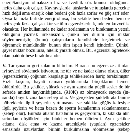
enerji/tansiyon olmaksızın hız ve ivedilik söz konusu olduğunda
nefes daha çok çalışır. Kav­rayışlarda, atışlarda ve tutuşlarda gerçekte
hızlı değil ama enerjik olan bedeni çok fazla zorlar ve güç sarf eder.
Oysa ki hızla birlikte enerji olursa, bu şekilde hem beden hem de
nefes çok fazla çalışacaktır ve tüm egzersizlerin içinde en kuvvetlisi
olacaktır. Her kullanımda ne kadar zorla­manın ve bırakmanın yeterli
olduğunu yazmak imkansız­dır, çünkü her durum için miktar
söylenme­miştir, (bunu) çalışmala­rın kendisinde keşfetmek ve
öğrenmek mümkündür, bunun tüm ispatı kendi içindedir. Çünkü,
şayet miktar bozulursa, nitelik yararlı olmaz. Bu, egzersizi öğretecek
olan paidotri­bese bırakılmalıdır.
V.
Tartışmanın geri kalanını bitirelim. Burada bu egzersize ait olan
iyi şeyleri söylemek istiyorum, ne tür ve ne kadar olursa olsun, diğer
(egzersizlerin) çoğunun karşılaştığı tehlikelerden hariç bıra­kıl­mıştır.
Hızlı ko­şular, hayati damarı yırtıklarında birçoklarını hemen
öldürürdü. Bu şekilde, yüksek ve aynı za­manda güç­lü sesler de bir
seferde aniden haykırıldığında, (910K) az olmayacak sayıda (in­
sanda) büyük zarar­lara sebep olur. Ve gerçekten şiddetli ata binme
böbreklerle ilgili şeylerin yır­tılma­sına ve sıklıkla göğüs ka­fe­siyle
ilgili şeylerin ve hatta bazen de sperm kanallarının sakatlan­masına
(sebep olur). Bu­rada atların hatalarını es geçiyorum, ki sıklıkla atın
sırtından düştükleri için biniciler hemen ölürlerdi. Aynı şekilde
atlama, disk atma ve kazma aracılığıyla (yapılan) egzersizler
esnasında uzuvlardan birinin burkulma­sına /dön­mesine (sebep