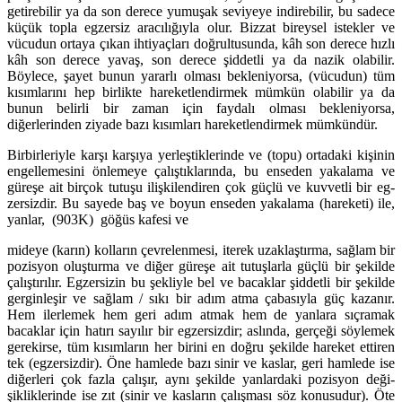
getirebilir ya da son derece yumuşak seviyeye indirebilir, bu sa­dece
küçük topla egzersiz aracılığıyla olur. Bizzat bireysel istekler ve
vücudun ortaya çıkan ihtiyaçları doğrultusunda, kâh son derece hızlı
kâh son derece yavaş, son derece şiddetli ya da nazik olabilir.
Böylece, şayet bunun yararlı olması bekleniyorsa, (vücudun) tüm
kısımlarını hep bir­likte hareketlen­dirmek mümkün olabilir ya da
bunun belirli bir zaman için faydalı olması bekleni­yorsa,
diğerlerinden ziyade bazı kısımları hareketlendirmek mümkündür.
Birbirleriyle karşı karşıya yerleştiklerinde ve (topu) ortadaki kişinin
engellemesini önlemeye çalış­tık­la­rında, bu enseden yakalama ve
güreşe ait birçok tutuşu ilişkilendiren çok güçlü ve kuvvetli bir eg­
zersizdir. Bu sayede baş ve boyun enseden yakalama (hareketi) ile,
yanlar, (903K) göğüs kafesi ve
mideye (karın) kolların çevrelenmesi, iterek uzaklaştırma, sağlam bir
pozisyon oluşturma ve diğer güreşe ait tutuş­larla güçlü bir şekilde
çalıştırılır. Egzersizin bu şekliyle bel ve bacaklar şiddetli bir şe­kilde
gergin­leşir ve sağlam / sıkı bir adım atma çabasıyla güç kazanır.
Hem ilerlemek hem geri adım atmak hem de yanlara sıçramak
bacaklar için hatırı sayılır bir egzersizdir; aslında, gerçeği söylemek
gerekirse, tüm kısımların her birini en doğru şekilde hareket ettiren
tek (egzersizdir). Öne hamlede bazı sinir ve kas­lar, geri hamlede ise
diğerleri çok fazla çalışır, aynı şekilde yanlardaki pozisyon deği­
şikliklerinde ise zıt (sinir ve kasların çalışması söz konusudur). Öte