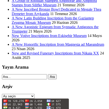
A Group of Rhodian Stamped Amphorae and Amphora
Stamps from Silifke Museum
21 Temmuz 2026
A New Inscribed Bronze Bowl Dedicated to Megale Thea
Demeter from Arykanda
11 Temmuz 2026
A New Latin Building Inscription from the Gaziantep
Zeugma Mosaic Museum
29 Haziran 2026
A New Agonistic Epigram from Synnada: Antigonos the
Trumpeter
21 Mayıs 2026
New Votive Inscriptions from Eskişehir Museum
14 Mayıs
2026
A New Honorific Inscription from Magnesia ad Maeandrum
23 Nisan 2026
New and Revised Funerary Inscriptions from Nikaia XX
24
Aralık 2025
Yayın Arama
Ara
Arşiv
Arşiv