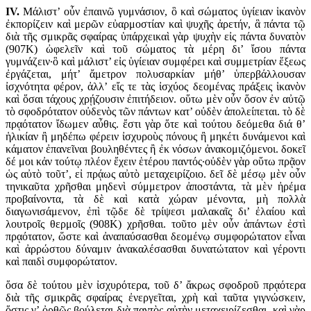
IV.
Μάλιστ’ οὖν ἐπαινῶ γυμνάσιον, ὃ καὶ σώματος ὑγίειαν ἱκανὸν
ἐκπορίζειν καὶ μερῶν εὐαρμοστίαν καὶ ψυχῆς ἀρετήν, ἃ πάντα τῷ
διὰ τῆς σμικρᾶς σφαίρας ὑπάρχεικαὶ γὰρ ψυχὴν εἰς πάντα δυνατὸν
(907K) ὠφελεῖν καὶ τοῦ σώματος τὰ μέρη δι’ ἴσου πάντα
γυμνάζειν·ὃ καὶ μάλιστ’ εἰς ὑγίειαν συμφέρει καὶ συμμετρίαν ἕξεως
ἐργάζεται, μήτ’ ἄμετρον πολυσαρκίαν μήθ’ ὑπερβάλλουσαν
ἰσχνότητα φέρον, ἀλλ’ εἴς τε τὰς ἰσχύος δεομένας πράξεις ἱκανὸν
καὶ ὅσαι τάχους χρῄζουσιν ἐπιτήδειον. οὕτω μὲν οὖν ὅσον ἐν αὐτῷ
τὸ σφοδρότατον οὐδενὸς τῶν πάντων κατ’ οὐδὲν ἀπολείπεται. τὸ δὲ
πρᾳότατον ἴδωμεν αὖθις. ἔστι γὰρ ὅτε καὶ τούτου δεόμεθα διά θ’
ἡλικίαν ἢ μηδέπω φέρειν ἰσχυροὺς πόνους ἢ μηκέτι δυνάμενοι καὶ
κάματον ἐπανεῖναι βουληθέντες ἢ ἐκ νόσων ἀνακομιζόμενοι. δοκεῖ
δέ μοι κἀν τούτῳ πλέον ἔχειν ἑτέρου παντός·οὐδὲν γὰρ οὕτω πρᾷον
ὡς αὐτὸ τοῦτ’, εἰ πρᾴως αὐτὸ μεταχειρίζοιο. δεῖ δὲ μέσῳ μὲν οὖν
τηνικαῦτα χρῆσθαι μηδενὶ σύμμετρον ἀποστάντα, τὰ μὲν ἠρέμα
προβαίνοντα, τὰ δὲ καὶ κατὰ χώραν μένοντα, μὴ πολλὰ
διαγωνισάμενον, ἐπὶ τῷδε δὲ τρίψεσι μαλακαῖς δι’ ἐλαίου καὶ
λουτροῖς θερμοῖς (908K) χρῆσθαι. τοῦτο μὲν οὖν ἁπάντων ἐστὶ
πρᾳότατον, ὥστε καὶ ἀναπαύσασθαι δεομένῳ συμφορώτατον εἶναι
καὶ ἀρρώστου δύναμιν ἀνακαλέσασθαι δυνατώτατον καὶ γέροντι
καὶ παιδὶ συμφορώτατον.
ὅσα δὲ τούτου μὲν ἰσχυρότερα, τοῦ δ’ ἄκρως σφοδροῦ πρᾳότερα
διὰ τῆς σμικρᾶς σφαίρας ἐνεργεῖται, χρὴ καὶ ταῦτα γιγνώσκειν,
ὅστις γ’ ὀρθῶς βούλεται διὰ παντὸς αὐτὴν μεταχειρίζεσθαι. καὶ γὰρ