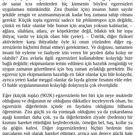
de sanat icra edenler­den hiç kim­senin böylesi egzersizleri
uygulaması mümkündür. Zira (bunlar için) insanın hatırı sayı­lır
şekilde zen­gin ve azımsanmayacak kadar boş zamana sahip olması
gerekir. Küçük topla egzersiz sadece bir
phil­ant­ropos
için değildir,
çünkü en fakir olanlar bile bunun için araçtan yoksun kalmaz­lar, –
ağlara, si­lahlara, atlara, av köpeklerine değil, bilakis tek bir topa
ihtiyaç vardır ve küçük olanı bile (yeter). – Üstelik, diğer fiziksel
aktivitelere karşı ihtiyatlıdır öyle ki onun yüzünden diğer eg­
zersizlerin hiçbirini ihmal et­meyi gerektirmez. Ve doğrusu, tamamen
insani bir eyleme ve faaliyete izin veren bir şeyden daha kolay ne
olabilir? Zira avlarla ilgili egzersizleri kullanabilme kolaylığı bize
bağlı değildir; ekip­man­ların temin edilmesi için hazırlık zenginliği ve
uygun zamanın gözetilmesi için boş zaman aylaklığı ge­rektirir. Bu
egzersiz için ekipmanların hazırlığı en fakir olanlar için bile kolaydır,
ayrıca yeteri kadar meşgul olanlar da fayda görme fırsatını elde eder.
O halde uygulan­masının kolaylığı dolayısıyla çok elverişlidir.
Eğer (küçük topla) (902K) egzersizlerin her biri için neye muktedir
olduğunu ve doğasının ne oldu­ğunu dikkatlice inceleyecek olsan, bu
egzersizin diğerlerinin içinde en faydalısı olduğunu bilhassa
öğrenirsin. Zira güçlü ya da yumuşak olduğunu ya da yukarıdansa
aşağı kısımları daha çok, ya da diğerlerinden ziyade (bedenin) bir
kısmını hareket ettirdiğini keşfedeceksin, örneğin bel, baş, kol­lar ya
da göğüs kafesi. Diğer (egzersizlerden) hiçbiri bedenin tüm
parçalarını eşit olarak hareket ettir­mez, ayrıca son derece güçlü hale