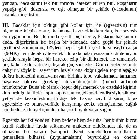
yandan, bacakla­rını tek bir formda hareket ettiren biri, koşanların
yaptığı gibi, düzensiz ve eşit olmayan bir şekilde (vücudunun)
kısım­larını ça­lıştırır.
III.
Bacaklar için olduğu gibi kollar için de (egzersizin) tüm
biçiminde küçük topu yakalamaya hazır olduk­larından, bu egzersiz
en uygunudur. Bu durumda çeşitli biçimlerde, kasların bazısının o
anda, diğerle­rinin ise başka bir zamanda daha güçlü bir şekilde
gerilmesi zorunludur; böylece hepsi eşit bir şekilde sırasıyla çalışır
(904K) hem de aktivitelerdeki duraklamalar esnasında dinlenir; bu
şe­kilde sırayla hepsi bir hareket edip bir dinlenerek ne tamamıyla
boş kalır ne de sadece çalışarak güç sarf eder. Görme yeteneğini de
çalıştırır, şöyle ki, şayet tüm hızıyla ona doğru gelen topun aşağıya
doğru hareketini algı­layamayan birinin, topu yakalamada tamamen
başarısız olması ge­rektiği dü­şünüldüğünde (bunu) an­lamak
mümkündür. Buna ek olarak (topu) düşürmemek ve or­tadaki kişi­nin,
durdurduğu taktirde, topu kapmasını engellemek endişesiyle zihinsel
yetiyi de kes­kinleştirir. Endişe tek başına zayıf düşürür, biraz
egzersizle ve onurseverlikle karıştırılıp zevke so­nuçlanırsa, sağlık
için bedene, dirayet için de ruha çok büyük yarar sağlar.
Egzersiz her iki yönden- hem bedene hem de ruha, her birinin bizzat
kendi faziletine fayda sağla­maya muktedir olduğunda, hiç de az
olmayan bir yarara (sahiptir). Kent yöneticilerinin/krallarının
generallere bilhassa (uygulamalarını) buyurduğu en önemli