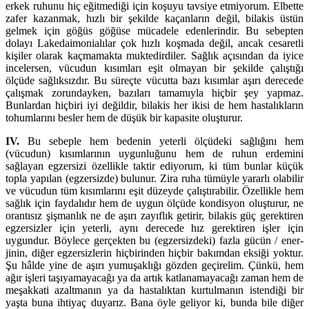
erkek ruhunu hiç eğitmediği için koşuyu tavsiye etmiyorum. Elbette
za­fer kazanmak, hızlı bir şekilde kaçanların değil, bilakis üstün
gelmek için göğüs göğüse mücadele edenlerindir. Bu sebep­ten
dolayı Lakedaimonialılar çok hızlı koşmada değil, ancak cesaretli
kişiler olarak kaçmamakta mukte­dirdiler. Sağlık açısından da iyice
incelersen, vücudun kısımları eşit ol­mayan bir şekilde çalıştığı
ölçüde sağlıksızdır. Bu süreçte vücutta bazı kısımlar aşırı derecede
ça­lış­mak zorundayken, bazıları tamamıyla hiçbir şey yapmaz.
Bunlardan hiçbiri iyi değildir, bilakis her ikisi de hem hastalıkların
tohumlarını besler hem de düşük bir kapasite oluşturur.
IV.
Bu sebeple hem bedenin yeterli ölçüdeki sağlığını hem
(vücudun) kısımlarının uygunluğunu hem de ruhun erdemini
sağlayan egzersizi özellikle taktir ediyorum, ki tüm bunlar küçük
topla yapılan (eg­zer­sizde) bulunur. Zira ruha tümüyle yararlı olabilir
ve vücudun tüm kısımlarını eşit dü­zeyde çalıştı­rabilir. Özellikle hem
sağlık için faydalıdır hem de uygun ölçüde kondisyon oluşturur, ne
orantısız şişmanlık ne de aşırı zayıflık getirir, bilakis güç gerektiren
egzersizler için yeterli, aynı de­recede hız gerektiren işler için
uygundur. Böylece gerçekten bu (egzersizdeki) fazla gücün / ener­
jinin, diğer eg­zersizlerin hiçbirinden hiçbir bakımdan eksiği yoktur.
Şu hâlde yine de aşırı yumu­şaklığı gözden ge­çirelim. Çünkü, hem
ağır işleri taşıyamayacağı ya da artık katlanamayacağı zaman hem de
meşakkati azaltmanın ya da hastalıktan kurtulmanın istendiği bir
yaşta buna ihtiyaç duya­rız. Bana öyle geliyor ki, bunda bile diğer