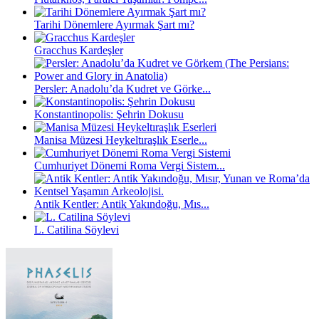
Tarihi Dönemlere Ayırmak Şart mı?
Gracchus Kardeşler
Persler: Anadolu’da Kudret ve Görke...
Konstantinopolis: Şehrin Dokusu
Manisa Müzesi Heykeltıraşlık Eserle...
Cumhuriyet Dönemi Roma Vergi Sistem...
Antik Kentler: Antik Yakındoğu, Mıs...
L. Catilina Söylevi