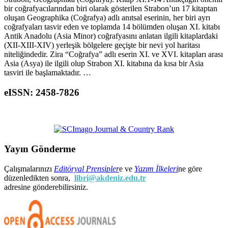
bir coğrafyacılarından biri olarak gösterilen Strabon’un 17 kitaptan
oluşan Geographika (Coğrafya) adlı anıtsal eserinin, her biri ayrı
coğrafyaları tasvir eden ve toplamda 14 bölümden oluşan XI. kitabı
Antik Anadolu (Asia Minor) coğrafyasını anlatan ilgili kitaplardaki
(XII-XIII-XIV) yerleşik bölgelere geçişte bir nevi yol haritası
niteliğindedir. Zira “Coğrafya” adlı eserin XI. ve XVI. kitapları arası
Asia (Asya) ile ilgili olup Strabon XI. kitabına da kısa bir Asia
tasviri ile başlamaktadır. …
eISSN: 2458-7826
Yayın Gönderme
Çalışmalarınızı
Editöryal Prensipler
e ve
Yazım İlkeleri
ne göre
düzenledikten sonra,
libri@akdeniz.edu.tr
adresine gönderebilirsiniz.