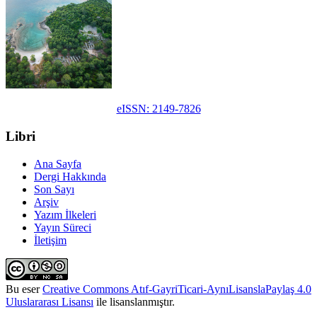
eISSN: 2149-7826
Libri
Ana Sayfa
Dergi Hakkında
Son Sayı
Arşiv
Yazım İlkeleri
Yayın Süreci
İletişim
Bu eser
Creative Commons Atıf-GayriTicari-AynıLisanslaPaylaş 4.0
Uluslararası Lisansı
ile lisanslanmıştır.