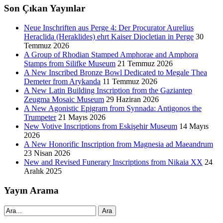
Son Çıkan Yayınlar
Neue Inschriften aus Perge 4: Der Procurator Aurelius
Heraclida (Heraklides) ehrt Kaiser Diocletian in Perge
30
Temmuz 2026
A Group of Rhodian Stamped Amphorae and Amphora
Stamps from Silifke Museum
21 Temmuz 2026
A New Inscribed Bronze Bowl Dedicated to Megale Thea
Demeter from Arykanda
11 Temmuz 2026
A New Latin Building Inscription from the Gaziantep
Zeugma Mosaic Museum
29 Haziran 2026
A New Agonistic Epigram from Synnada: Antigonos the
Trumpeter
21 Mayıs 2026
New Votive Inscriptions from Eskişehir Museum
14 Mayıs
2026
A New Honorific Inscription from Magnesia ad Maeandrum
23 Nisan 2026
New and Revised Funerary Inscriptions from Nikaia XX
24
Aralık 2025
Yayın Arama
Ara