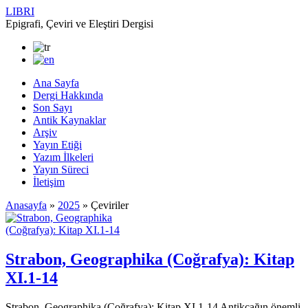
LIBRI
Epigrafi, Çeviri ve Eleştiri Dergisi
Ana Sayfa
Dergi Hakkında
Son Sayı
Antik Kaynaklar
Arşiv
Yayın Etiği
Yazım İlkeleri
Yayın Süreci
İletişim
Anasayfa
»
2025
»
Çeviriler
Strabon, Geographika (Coğrafya): Kitap
XI.1-14
Strabon, Geographika (Coğrafya): Kitap XI.1-14 Antikçağın önemli