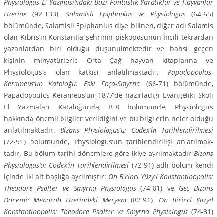
Physiologus El Yazması’ndaki Bazı Fantastik Yaratıklar ve Hayvanlar
Üzerine
(92-133).
Salamisli Epiphanius ve Physiologus
(64-65)
bölümünde, Salamisli Epiphanius diye bilinen, diğer adı Salamis
olan Kıbrıs’ın Konstantia şehrinin piskoposunun İncili tekrardan
yazanlardan biri olduğu düşünülmektedir ve bahsi geçen
kişinin minyatürlerle Orta Çağ hayvan kitaplarına ve
Physiologus’a olan katkısı anlatılmaktadır.
Papado­poulos-
Kerameus’un Kataloğu: Eski Foça-Smyrna
(66-71) bölümünde,
Papadopoulos-Kera­meus’un 1877’de hazırladığı Evangeliki Skoli
El Yazmaları Kataloğunda, B-8 bölümünde, Physiolo­gus
hakkında önemli bilgiler verildiğini ve bu bilgilerin neler olduğu
anlatılmaktadır.
Bizans Physi­ologus’u: Codex’in Tarihlendirilmesi
(72-91) bölümünde, Physiologus’un tarihlendirilişi anlatılmak­
tadır. Bu bölüm tarihi dönemlere göre ikiye ayrılmaktadır
Bizans
Physiologus’u: Codex’in Tarihlen­dirilmesi
(72-91) adlı bölüm kendi
içinde iki alt başlığa ayrılmıştır:
On Birinci Yüzyıl Konstantinopo­lis:
Theodore Psalter ve Smyrna Physiologus
(74-81) ve
Geç Bizans
Dönemi: Menorah Üzerindeki Meryem
(82-91).
On Birinci Yüzyıl
Konstantinopolis: Theodore Psalter ve Smyrna Physiologus
(74-81)