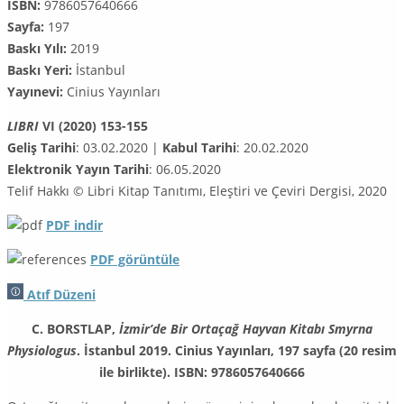
ISBN:
9786057640666
Sayfa:
197
Baskı Yılı:
2019
Baskı Yeri:
İstanbul
Yayınevi:
Cinius Yayınları
LIBRI
VI (2020) 153-155
Geliş Tarihi
: 03.02.2020 |
Kabul Tarihi
: 20.02.2020
Elektronik Yayın Tarihi
: 06.05.2020
Telif Hakkı © Libri Kitap Tanıtımı, Eleştiri ve Çeviri Dergisi, 2020
PDF
indir
PDF görüntüle
Atıf Düzeni
C. BORSTLAP,
İzmir’de Bir Ortaçağ Hayvan Kitabı Smyrna
Physiologus
. İstanbul 2019. Cinius Yayınları, 197 sayfa (20 resim
ile birlikte). ISBN: 9786057640666