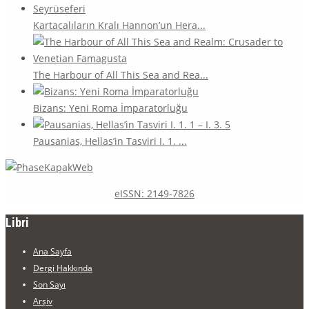
Kartacalıların Kralı Hannon’un Hera...
The Harbour of All This Sea and Rea...
Bizans: Yeni Roma İmparatorluğu
Pausanias, Hellas’in Tasviri I. 1. ...
eISSN: 2149-7826
Libri
Ana Sayfa
Dergi Hakkında
Son Sayı
Arşiv