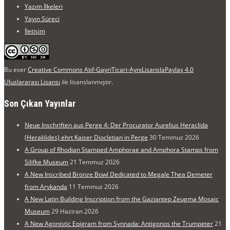
Yazım İlkeleri
Yayın Süreci
İletişim
Bu eser
Creative Commons Atıf-GayriTicari-AynıLisanslaPaylaş 4.0
Uluslararası Lisansı
ile lisanslanmıştır.
Son Çıkan Yayınlar
Neue Inschriften aus Perge 4: Der Procurator Aurelius Heraclida
(Heraklides) ehrt Kaiser Diocletian in Perge
30 Temmuz 2026
A Group of Rhodian Stamped Amphorae and Amphora Stamps from
Silifke Museum
21 Temmuz 2026
A New Inscribed Bronze Bowl Dedicated to Megale Thea Demeter
from Arykanda
11 Temmuz 2026
A New Latin Building Inscription from the Gaziantep Zeugma Mosaic
Museum
29 Haziran 2026
A New Agonistic Epigram from Synnada: Antigonos the Trumpeter
21