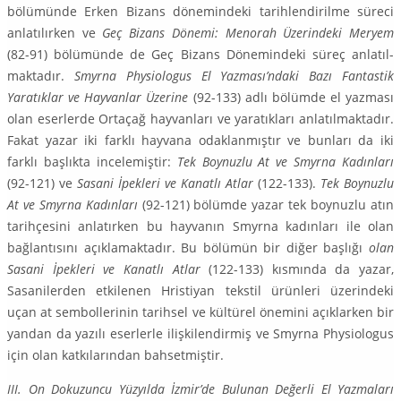
bölümünde Erken Bizans dönemindeki tarihlendirilme süreci
anlatılırken ve
Geç Bizans Dö­nemi: Menorah Üzerindeki Meryem
(82-91) bölümünde de Geç Bizans Dönemindeki süreç anlatıl­
maktadır.
Smyrna Physiologus El Yazması’ndaki Bazı Fantastik
Yaratıklar ve Hayvanlar Üzerine
(92-133) adlı bölümde el yazması
olan eserlerde Ortaçağ hayvanları ve yaratıkları anlatılmaktadır.
Fa­kat yazar iki farklı hayvana odaklanmıştır ve bunları da iki
farklı başlıkta incelemiştir:
Tek Boynuzlu At ve Smyrna Kadınları
(92-121) ve
Sasani İpekleri ve Kanatlı Atlar
(122-133).
Tek Boynuzlu
At ve Smyrna Kadınları
(92-121) bölümde yazar tek boynuzlu atın
tarihçesini anlatırken bu hayvanın Smyrna kadınları ile olan
bağlantısını açıklamaktadır. Bu bölümün bir diğer başlığı
olan
Sasani İpek­leri ve Kanatlı Atlar
(122-133) kısmında da yazar,
Sasanilerden etkilenen Hristiyan tekstil ürünleri üzerindeki
uçan at sembollerinin tarihsel ve kültürel önemini açıklarken bir
yandan da yazılı eser­lerle ilişkilendirmiş ve Smyrna Physiologus
için olan katkılarından bahsetmiştir.
III. On Dokuzuncu Yüzyılda İzmir’de Bulunan Değerli El Yazmaları