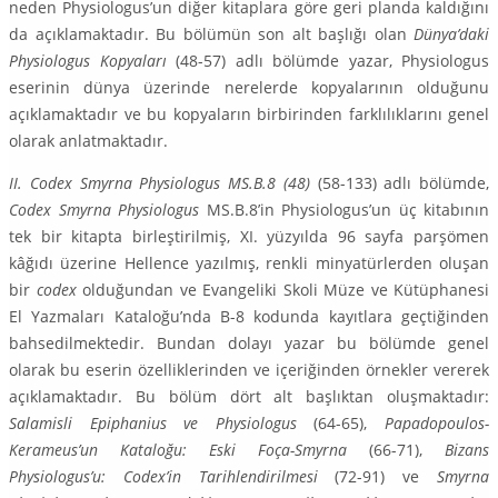
neden Physiologus’un diğer kitaplara göre geri planda kaldığını
da açıklamaktadır. Bu bölümün son alt başlığı olan
Dünya’daki
Physiologus Kop­yaları
(48-57) adlı bölümde yazar, Physiologus
eserinin dünya üzerinde nerelerde kopyalarının ol­duğunu
açıklamaktadır ve bu kopyaların birbirinden farklılıklarını genel
olarak anlatmaktadır.
II. Codex Smyrna Physiologus MS.B.8 (48)
(58-133) adlı bölümde,
Codex Smyrna Physiologus
MS.B.8’in Physiologus’un üç kitabının
tek bir kitapta birleştirilmiş, XI. yüzyılda 96 sayfa parşömen
kâğıdı üzerine Hellence yazılmış, renkli minyatürlerden oluşan
bir
codex
olduğundan ve Evangeliki Skoli Müze ve Kütüphanesi
El Yazmaları Kataloğu’nda B-8 kodunda kayıtlara geçtiğinden
bahsedil­mektedir. Bundan dolayı yazar bu bölümde genel
olarak bu eserin özelliklerinden ve içeriğinden örnekler vererek
açıklamaktadır. Bu bölüm dört alt başlıktan oluşmaktadır:
Salamisli Epiphanius ve Physiologus
(64-65),
Papadopoulos-
Kerameus’un Kataloğu: Eski Foça-Smyrna
(66-71),
Bizans
Physiologus’u: Codex’in Tarihlendirilmesi
(72-91) ve
Smyrna