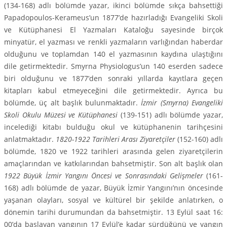
(134-168) adlı bölümde ya­zar, ikinci bölümde sıkça bahsettiği
Papadopoulos-Kerameus’un 1877’de hazırladığı Evangeliki Skoli
ve Kütüphanesi El Yazmaları Kataloğu sayesinde birçok
minyatür, el yazması ve renkli yazma­ların varlığından haberdar
olduğunu ve toplamdan 140 el yazmasının kaydına ulaştığını
dile getir­mektedir. Smyrna Physiologus’un 140 eserden sadece
biri olduğunu ve 1877’den sonraki yıllarda kayıtlara geçen
kitapları kabul etmeyeceğini dile getirmektedir. Ayrıca bu
bölümde, üç alt başlık bulunmaktadır.
İzmir (Smyrna) Evangeliki
Skoli Okulu Müzesi ve Kütüphanesi
(139-151) adlı bö­lümde yazar,
incelediği kitabı bulduğu okul ve kütüphanenin tarihçesini
anlatmaktadır.
1820-1922 Tarihleri Arası Ziyaretçiler
(152-160) adlı
bölümde, 1820 ve 1922 tarihleri arasında gelen ziyaret­çilerin
amaçlarından ve katkılarından bahsetmiştir. Son alt başlık olan
1922 Büyük İzmir Yangını Öncesi ve Sonrasındaki Gelişmeler
(161-
168) adlı bölümde de yazar, Büyük İzmir Yangını’nın ön­cesinde
yaşanan olayları, sosyal ve kültürel bir şekilde anlatırken, o
dönemin tarihi durumundan da bahsetmiştir. 13 Eylül saat 16:
00’da başlayan yangının 17 Eylül’e kadar sürdüğünü ve yangın