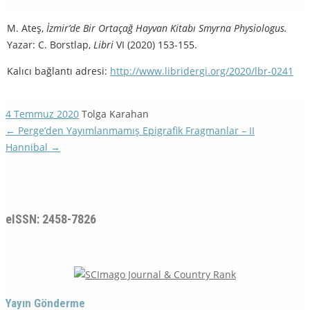
M. Ateş,
İzmir’de Bir Ortaçağ Hayvan Kitabı Smyrna Physiologus.
Yazar: C. Borstlap,
Libri
VI (2020) 153-155.
Kalıcı bağlantı adresi:
http://www.libridergi.org/2020/lbr-0241
4 Temmuz 2020
Tolga Karahan
←
Perge’den Yayımlanmamış Epigrafik Fragmanlar – II
Hannibal
→
eISSN: 2458-7826
Yayın Gönderme