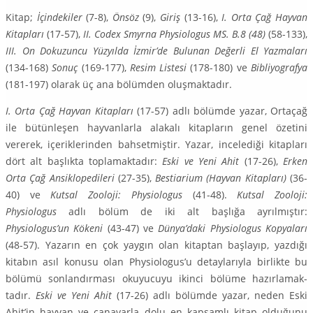
Kitap;
İçindekiler
(7-8),
Önsöz
(9),
Giriş
(13-16),
I. Orta Çağ Hayvan
Kitapları
(17-57),
II. Codex Smyrna Physiologus MS. B.8
(48)
(58-133),
III. On Dokuzuncu Yüzyılda İzmir’de Bulunan Değerli El Yazmaları
(134-168)
Sonuç
(169-177),
Resim Listesi
(178-180) ve
Bibliyografya
(181-197) olarak üç ana bölümden oluşmaktadır.
I. Orta Çağ Hayvan Kitapları
(17-57) adlı bölümde yazar, Ortaçağ
ile bütünleşen hayvanlarla alakalı kitapların genel özetini
vererek, içeriklerinden bahsetmiştir. Yazar, incelediği kitapları
dört alt başlıkta toplamaktadır:
Eski ve Yeni Ahit
(17-26),
Erken
Orta Çağ Ansiklopedileri
(27-35),
Besti­arium (Hayvan Kitapları)
(36-
40) ve
Kutsal Zooloji: Physiologus
(41-48).
Kutsal Zooloji:
Physiologus
adlı bölüm de iki alt başlığa ayrılmıştır:
Physiologus’un Kökeni
(43-47) ve
Dünya’daki Physiologus Kopyaları
(48-57). Yazarın en çok yaygın olan kitaptan başlayıp, yazdığı
kitabın asıl konusu olan Physiologus’u detaylarıyla birlikte bu
bölümü sonlandırması okuyucuyu ikinci bölüme hazırlamak­
tadır.
Eski ve Yeni Ahit
(17-26) adlı bölümde yazar, neden Eski
Ahit’in hayvan ve canavarla dolu en kapsamlı kitap olduğunu