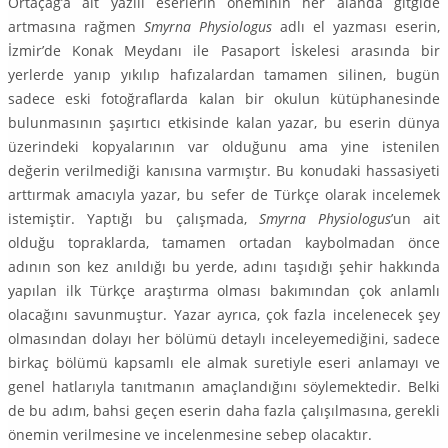
Ortaçağ’a ait yazılı eserlerin öneminin her alanda gitgide
artmasına rağmen
Smyrna Physiologus
adlı el yazması eserin,
İzmir’de Konak Meydanı ile Pasaport İskelesi arasında bir
yerlerde yanıp yıkılıp hafızalardan tamamen silinen, bugün
sadece eski fotoğraflarda kalan bir okulun kütüpha­nesinde
bulunmasının şaşırtıcı etkisinde kalan yazar, bu eserin dünya
üzerindeki kopyalarının var olduğunu ama yine istenilen
değerin verilmediği kanısına varmıştır. Bu konudaki hassasiyeti
art­tırmak amacıyla yazar, bu sefer de Türkçe olarak incelemek
istemiştir. Yaptığı bu çalışmada,
Smyrna Physiologus
’un ait
olduğu topraklarda, tamamen ortadan kaybolmadan önce
adının son kez anıldığı bu yerde, adını taşıdığı şehir hakkında
yapılan ilk Türkçe araştırma olması bakımından çok anlamlı
olacağını savunmuştur. Yazar ayrıca, çok fazla incelenecek şey
olmasından dolayı her bölümü detaylı inceleyemediğini, sadece
birkaç bölümü kapsamlı ele almak suretiyle eseri anla­mayı ve
genel hatlarıyla tanıtmanın amaçlandığını söylemektedir. Belki
de bu adım, bahsi geçen eserin daha fazla çalışılmasına, gerekli
önemin verilmesine ve incelenmesine sebep olacaktır.