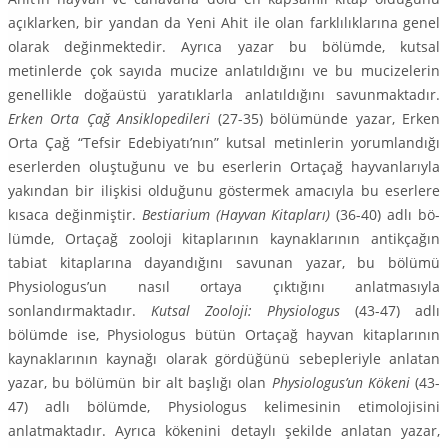
açıklarken, bir yandan da Yeni Ahit ile olan farklılıklarına genel
olarak değinmektedir. Ayrıca yazar bu bölümde, kutsal
metinlerde çok sayıda mucize anlatıldığını ve bu mucizelerin
genellikle doğaüstü yaratıklarla anlatıldığını savunmaktadır.
Erken Orta Çağ Ansiklo­pedileri
(27-35) bölümünde yazar, Erken
Orta Çağ “Tefsir Edebiyatı’nın” kutsal metinlerin yorum­landığı
eserlerden oluştuğunu ve bu eserlerin Ortaçağ hayvanlarıyla
yakından bir ilişkisi olduğunu göstermek amacıyla bu eserlere
kısaca değinmiştir.
Bestiarium (Hayvan Kitapları)
(36-40) adlı bö­
lümde, Ortaçağ zooloji kitaplarının kaynaklarının antikçağın
tabiat kitaplarına dayandığını savunan yazar, bu bölümü
Physiologus’un nasıl ortaya çıktığını anlatmasıyla
sonlandırmaktadır.
Kutsal Zo­oloji: Physiologus
(43-47) adlı
bölümde ise, Physiologus bütün Ortaçağ hayvan kitaplarının
kay­naklarının kaynağı olarak gördüğünü sebepleriyle anlatan
yazar, bu bölümün bir alt başlığı olan
Physiologus’un Kökeni
(43-
47) adlı bölümde, Physiologus kelimesinin etimolojisini
anlatmaktadır. Ayrıca kökenini detaylı şekilde anlatan yazar,