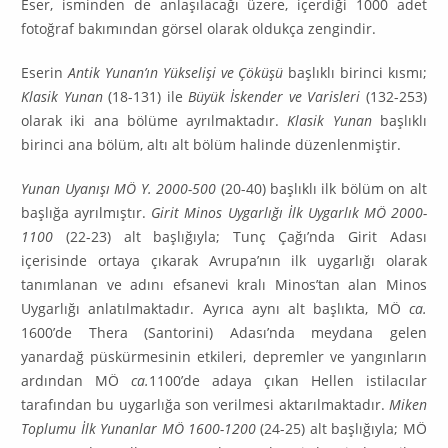
Eser, isminden de anlaşılacağı üzere, içerdiği 1000 adet
fotoğraf bakımından görsel olarak oldukça zengindir.
Eserin
Antik Yunan’ın Yükselişi ve Çöküşü
başlıklı birinci kısmı;
Klasik Yunan
(18-131) ile
Büyük İskender ve Varisleri
(132-253)
olarak iki ana bölüme ayrılmaktadır.
Klasik Yunan
başlıklı
birinci ana bölüm, altı alt bölüm halinde düzenlenmiştir.
Yunan Uyanışı MÖ Y. 2000-500
(20-40) başlıklı ilk bölüm on alt
başlığa ayrılmıştır.
Girit Minos Uygarlığı İlk Uygarlık MÖ 2000-
1100
(22-23) alt başlığıyla; Tunç Çağı’nda Girit Adası
içerisinde ortaya çıkarak Avrupa’nın ilk uygarlığı olarak
tanımlanan ve adını efsanevi kralı Minos’tan alan Minos
Uygarlığı anlatılmaktadır. Ayrıca aynı alt başlıkta, MÖ
ca.
1600’de Thera (Santorini) Ada­sı’nda meydana gelen
yanardağ püskürmesinin etkileri, depremler ve yangınların
ardından MÖ
ca.
1100’de adaya çıkan Hellen istilacılar
tarafından bu uygarlığa son verilmesi aktarılmaktadır.
Miken
Toplumu İlk Yunanlar MÖ 1600-1200
(24-25) alt başlığıyla; MÖ