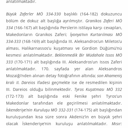
anlatılmaktadır.
Büyük Zaferler MÖ 334-330
başlıklı (164-182) dokuzuncu
bölüm de dokuz alt başlığa ayrılmıştır.
Granikos Zaferi MÖ
334
(166-167) alt başlığında Perslerin istilaya karşı cevapları,
Makedonların Granikos Zaferi;
İyonya’nın Kurtarılması MÖ
334-333
(168-169) alt başlığında III. Aleksandros’un Miletos’u
alması, Halikarnassos’u kuşatması ve Gordion Düğümü’nü
kesmesi anlatılmaktadır.
Beklenmedik Bir Müdahale Issos MÖ
333
(170-171) alt başlığında III. Aleksand­ros’un Issos Zaferi
anlatılmaktadır. 170. sayfada yer alan Aleksandros
Mozaiği’nden alınan detay fotoğrafının altında;
son Ahameniş
kralı II. Dareios
ifadesi geçmekte ise de resmedi­len kişinin
III. Dareios olduğu bilinmektedir.
Tyros Kuşatması MÖ 332
(172-173) alt başlığında eski Fenike şehri Tyros’un
Makedonlar tarafından ele geçirilmesi anlatılmaktadır.
İsken­deriye’nin Kuruluşu MÖ 332-331
(174-175) alt başlığından
kuruluşundan kısa süre sonra Akdeniz’in en büyük şehri
olacak İskenderiye’nin kuruluşu anlatılmaktadır.
Mısır: