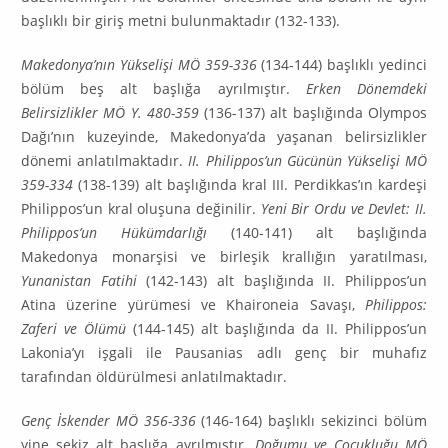
başlıklı bir giriş met­ni bulunmaktadır (132-133).
Makedonya’nın Yükselişi MÖ 359-336
(134-144) başlıklı yedinci
bölüm beş alt başlığa ayrıl­mıştır.
Erken Dönemdeki
Belirsizlikler MÖ Y. 480-359
(136-137) alt başlığında Olympos
Dağı’nın kuzeyinde, Makedonya’da yaşanan belirsizlikler
dönemi anlatılmaktadır.
II. Philippos’un Gücünün Yükselişi MÖ
359-334
(138-139) alt başlığında kral III. Perdikkas’ın kardeşi
Philippos’un kral oluşuna değinilir.
Yeni Bir Ordu ve Devlet: II.
Philippos’un Hükümdarlığı
(140-141) alt başlığında
Makedonya monarşisi ve birleşik krallığın yaratılması,
Yunanistan Fatihi
(142-143) alt başlığında II. Philippos’un
Atina üzerine yürümesi ve Khaironeia Savaşı,
Philippos:
Zaferi ve Ölümü
(144-145) alt başlığında da II. Philippos’un
Lakonia’yı işgali ile Pausanias adlı genç bir muhafız
tarafından öldürülmesi anlatılmaktadır.
Genç İskender MÖ 356-336
(146-164) başlıklı sekizinci bölüm
yine sekiz alt başlığa ayrılmıştır.
Doğumu ve Çocukluğu MÖ