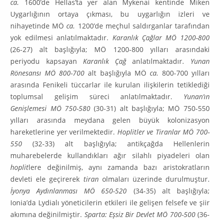
ca.
1600’de Hellas’ta yer alan Mykenai kentinde Miken
Uygarlığının ortaya çıkması, bu uygarlığın izleri ve
nihayetinde MÖ
ca.
1200’de meçhul saldırganlar tarafından
yok edilmesi anlatılmaktadır.
Karanlık Çağlar MÖ 1200-800
(26-27) alt başlığıyla; MÖ 1200-800 yılları arasındaki
periyodu kapsayan
Karanlık Çağ
anlatılmaktadır.
Yunan
Rönesansı
MÖ 800-700
alt başlığıyla MÖ
ca.
800-700 yılları
arasında Fenikeli tüccarlar ile kurulan ilişkilerin tetiklediği
toplumsal gelişim süreci anlatılmaktadır.
Yunan’ın
Genişlemesi MÖ 750-580
(30-31) alt başlığıyla; MÖ 750-550
yılları arasında meydana gelen büyük kolonizasyon
hareketlerine yer verilmektedir.
Hoplitler ve Tiranlar MÖ 700-
550
(32-33) alt başlığıyla; antikçağda Hellenlerin
muharebelerde kullandıkları ağır silahlı piyadeleri olan
hoplit­
lere değinilmiş, aynı zamanda bazı aristokratların
devleti ele geçirerek
tiran
olmaları üzerinde durulmuştur.
İyonya Aydınlanması MÖ 650-520
(34-35) alt başlığıyla;
Ionia’da Lydialı yöneticile­rin etkileri ile gelişen felsefe ve şiir
akımına değinilmiştir.
Sparta: Eşsiz Bir Devlet MÖ 700-500
(36-