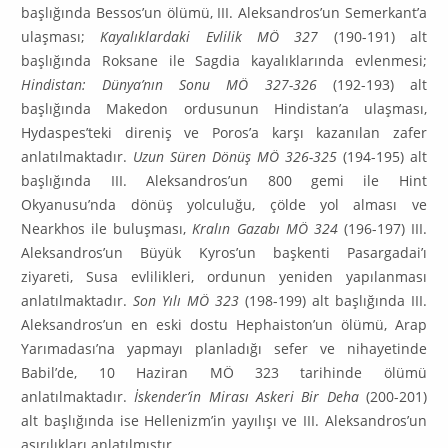
başlığında Bessos’un ölümü, III. Aleksandros’un Semerkant’a
ulaşması;
Kayalıklardaki Evlilik MÖ 327
(190-191) alt
başlığında Roksane ile Sagdia kayalıklarında evlenmesi;
Hindistan: Dünya’nın Sonu MÖ 327-326
(192-193) alt
başlığında Makedon ordusunun Hindistan’a ulaşması,
Hydaspes’teki direniş ve Po­ros’a karşı kazanılan zafer
anlatılmaktadır.
Uzun Süren Dönüş MÖ 326-325
(194-195) alt
başlı­ğında III. Aleksandros’un 800 gemi ile Hint
Okyanusu’nda dönüş yolculuğu, çölde yol alması ve
Nearkhos ile buluşması,
Kralın Gazabı MÖ 324
(196-197) III.
Aleksandros’un Büyük Kyros’un baş­kenti Pasargadai’ı
ziyareti, Susa evlilikleri, ordunun yeniden yapılanması
anlatılmaktadır.
Son Yılı MÖ 323
(198-199) alt başlığında III.
Aleksandros’un en eski dostu Hephaiston’un ölümü, Arap
Yarımadası’na yapmayı planladığı sefer ve nihayetinde
Babil’de, 10 Haziran MÖ 323 tarihinde ölümü
anlatılmaktadır.
İskender’in Mirası Askeri Bir Deha
(200-201)
alt başlığında ise Helle­nizm’in yayılışı ve III. Aleksandros’un
aşırılıkları anlatılmıştır.