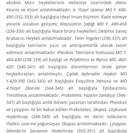
abi­devi Mısır heykellerinin Hellenler üzerindeki etkisi,
Kouros
ve
Koure
anlatılmaktadır
. 6. Yüzyıl Uyanışı MÖ Y. 600-
490
(332-333) alt başlığıyla ideal insan biçimini ifade etmeye
yönelik üslubun gelişimi;
Klasisizm’in Şafağı MÖ Y. 480-450
(334-335) alt başlığıyla Riace bronz heykelleri, Del­phoi Savaş
Arabacısı Heykeli anlatılmaktadır.
Tanrı İmgeleri
(336-337) alt
başlığıyla tanrıların yüce ve antropomorfik olarak tasvir
edilmesi anlatılmaktadır.
Pheidias, Tanrıların Yontucusu MÖ Y.
460-430
(338-339) alt başlığı ve
Polykleitos ve Myron MÖ. 460-
420
(340-341) alt başlığıyla dö­nem­lerinin önde gelen
heykeltıraşları anlatılmıştır.
Çıplak Aphrodite Heykeli MÖ
Y.420-390
(342-343) alt başlığıyla Esquiline Venüsü ve
MÖ
4.Yüzyıl Devrimi
(344-345) alt başlığıyla Epidau­roslu
Timotheos anlatılmaktadır.
Praksiteles: Yüzyılın Sanatçısı
(346-
347) alt başlığıyla antik dönem yazarları tarafından Pheidias
ve Lysippos ile bir kabul edilen Praksiteles;
Skopas: Coşkunun
Hey­kel­tıraşı
(348-349) alt başlığıyla en derin tutkuların
ifadesi üzerine yoğunlaşan Skopas anlatıl­maktadır.
Lysippos:
İskender’in Sarayının Heykeltıraşı
(350-351) alt başlığıyla