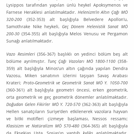
Lysippos tara­fından yapılan ünlü heykel Apoksymenos ve
Farnese Heraklesi anlatılmaktadır.
Helenizm’in Altın Çağı MÖ
320-200
(352-353) alt başlığıyla Belvedere Apollon’u,
Samothrake Nike heykeli,
Geç Dönem Helenistik Sanat MÖ
200-30
(354-355) alt başlığıyla Melos Venusu ve Pergamon
Sunağı anlatıl­maktadır.
Vazo Resimleri
(356-367) başlıklı on yedinci bölüm beş alt
bölüme ayrılmıştır.
Tunç Çağı Vazoları MÖ 1800-1100
(358-
359) alt başlığıyla Minos’un altın çağında yapılan Dendra
Vazosu, Miken sanatının izlerini taşıyan Savaş Arabası
Krateri;
Proto-Geometrik ve Geometrik Sanat MÖ Y. 1050-700
(360-361) alt başlığıyla geometri öncesi, erken geometrik,
orta geometrik ve geç geometrik dönemler anlatılmaktadır.
Doğudan Gelen Fikirler MÖ Y. 720-570
(362-363) alt başlı­ğıyla
Hellen sanatçıların Suriye’den etkilenerek vazolara hayvan
ve bitki motifleri çizmeye başla­ması, Nessos ressamı;
Klasisizm ve Natüralizm MÖ 570-480
(364-365) alt başlığıyla
da Eksekias Usta, Sosias’ın yaptığı
kyliks
anlatılmaktadır.