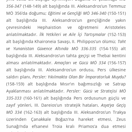
356-347
(148-149) alt başlığında III. Aleksandros’un Temmuz
MÖ 356’da doğumu;
Eğitimi ve Gençliği MÖ 346-340
(150-151)
alt başlığında III. Aleksandros’un gençliğinde yakın
çevresindeki Hephaistion ve öğretmeni Aristoteles
anlatılmaktadır.
İlk Yetkileri ve Aile İçi Tartışmalar
(152-153)
alt başlığında Khaironeia Savaşı, II. Philippos’un ölümü;
Taht
ve Yunanistan Güvence Altında MÖ 336-335
(154-155) alt
başlığında III. Aleksandros’un tahta geçişi ve Thebai kentini
alması anlatılmaktadır.
Amaçları ve Gücü MÖ 334
(156-157)
alt başlığında III. Aleksandros’un ordusu, Pers ülkesine
saldırı planı,
Persler: Yıkılmakta Olan Bir İmparatorluk Muy­du?
(158-159) alt başlığında Mısır’ın bağımsızlığı ve Satrap
Ayaklanması anlatılmaktadır.
Persler: Gücü ve Stratejisi MÖ
335-333
(160-161) alt başlığında Pers ordusunun güçlü ve
zayıf yönleri, III. Dareios’un stratejik hataları,
Asya’ya Geçiş
MÖ 334
(162-163) alt başlığında III. Aleks­andros’un Trakya
üzerinden Çanakkale Boğazı’na hareket etmesi, Zeus
Sunağı’nda efsanevi Troia kralı Priamos’a dua etmesi