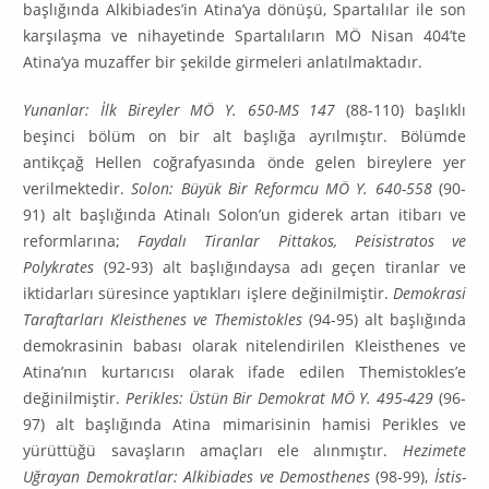
başlığında Alkibiades’in Atina’ya dönüşü, Spartalılar ile son
karşılaşma ve nihayetinde Spartalıların MÖ Nisan 404’te
Atina’ya muzaffer bir şekilde girme­leri anlatılmaktadır.
Yunanlar: İlk Bireyler MÖ Y. 650-MS 147
(88-110) başlıklı
beşinci bölüm on bir alt başlığa ay­rıl­mıştır. Bölümde
antikçağ Hellen coğrafyasında önde gelen bireylere yer
verilmektedir.
Solon: Büyük Bir Reformcu MÖ Y. 640-558
(90-
91) alt başlığında Atinalı Solon’un giderek artan itibarı ve
reformlarına;
Faydalı Tiranlar Pittakos, Peisistratos ve
Polykrates
(92-93) alt başlığındaysa adı geçen tiranlar ve
iktidarları süresince yaptıkları işlere değinilmiştir.
Demokrasi
Taraftarları Kleisthe­nes ve Themistokles
(94-95) alt başlığında
demokrasinin babası olarak nitelendirilen Kleis­t­henes ve
Atina’nın kurtarıcısı olarak ifade edilen Themistokles’e
değinilmiştir.
Perikles: Üs­tün Bir Demokrat MÖ Y. 495-429
(96-
97) alt başlığında Atina mimarisinin hamisi Perikles ve
yürüttüğü savaşların amaçları ele alınmıştır.
Hezimete
Uğrayan Demokratlar: Alkibiades ve Demos­the­nes
(98-99),
İstis­