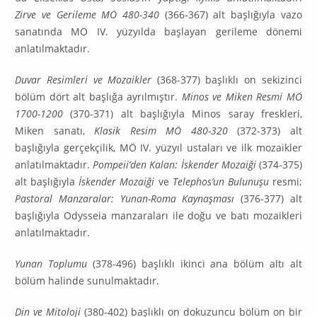
Zirve ve Gerileme MÖ 480-340
(366-367) alt başlı­ğıyla vazo
sanatında MÖ IV. yüzyılda başlayan gerileme dönemi
anlatılmaktadır.
Duvar Resimleri ve Mozaikler
(368-377) başlıklı on sekizinci
bölüm dört alt başlığa ayrılmıştır.
Minos ve Miken Resmi MÖ
1700-1200
(370-371) alt başlığıyla Minos saray freskleri,
Miken sanatı,
Klasik Resim MÖ 480-320
(372-373) alt
başlığıyla gerçekçilik, MÖ IV. yüzyıl ustaları ve ilk mozaikler
anlatılmaktadır.
Pompeii’den Kalan: İskender Mozaiği
(374-375)
alt başlığıyla
İskender Mozaiği
ve
Telephos’un Bulunuşu
resmi;
Pastoral Manzaralar: Yunan-Roma Kaynaşması
(376-377) alt
başlığıyla Odysseia manzaraları ile doğu ve batı mozaikleri
anlatılmaktadır.
Yunan Toplumu
(378-496) başlıklı ikinci ana bölüm altı alt
bölüm halinde sunulmaktadır.
Din ve Mitoloji
(380-402) başlıklı on dokuzuncu bölüm on bir