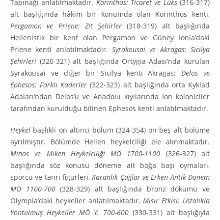
Tapınağı anlatılmaktadır.
Korinthos: Tica­ret ve Lüks
(316-317)
alt başlığında hâkim bir konumda olan Korinthos kenti,
Pergamon ve Priene: Zıt Şehirler
(318-319) alt başlığında
Hellenistik bir kent olan Pergamon ve Güney Ionia’daki
Priene kenti anlatılmaktadır.
Syrakousai ve Akragas: Sicilya
Şehirleri
(320-321) alt baş­lığında Ortygia Adası’nda kurulan
Syrakousai ve diğer bir Sicilya kenti Akragas;
Delos ve
Ephesos: Farklı Kaderler
(322-323) alt başlığında orta Kyklad
Adaları’ndan Delos’u ve Anadolu kıyılarında Ion koloniciler
tarafından kurulduğu bilinen Ephesos kenti anlatılmaktadır.
Heykel
başlıklı on altıncı bölüm (324-354) on beş alt bölüme
ayrılmıştır. Bölümde Hellen hey­kelciliği ele alınmaktadır.
Minos ve Miken Heykelciliği
MÖ 1700-1100
(326-327) alt
başlığında söz konusu döneme ait boğa başı oymaları,
sporcu ve tanrı figürleri,
Karanlık Çağlar ve Erken Antik Dönem
MÖ 1100-700
(328-329) alt başlığında bronz dökümü ve
Olympia’daki heykeller anla­tıl­maktadır.
Mısır Etkisi: Ustalıkla
Yontulmuş Heykeller MÖ Y. 700-600
(330-331) alt başlığıyla