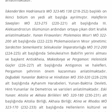
anlatılmaktadır.
İskender’den Hadrianus’a MÖ 323-MS 138
(218-252) başlıklı on
ikinci bölüm on yedi alt başlığa ayrılmıştır.
Haleflerin
Savaşları MÖ 323-275
(220-221) alt başlığında III.
Aleksandros’un ölümünün ardından ortaya çıkan dört krallık
anlatılmaktadır.
Yunan Firavunları: Ptolemaios Mısır’ı MÖ 322-
200
alt başlığında (222-223) Ptolemaiosların Mısır yönetimi;
Sardes’ten Semerkant’a: Seleukoslar İmparatorluğu MÖ 312-200
(224-225) alt başlığında Seleukeia’nın Babil’in yerini alması
ve başkent Antiokheia,
Makedonya ve Pergamon: Helenistik
Güçler
(226-227) alt başlığında Antigonos ve halefleri,
Pergamon şehrinin önem kazanması anlatılmaktadır.
Doğudaki Yunanlar Baktria ve Hin­distan MÖ 350-320
(228-229)
alt başlığında Ayhanım Harabeleri, Yunan-Baktria Devleti,
Hint-Yunanlar ile Demetrios ve varisleri anlatılmaktadır.
Eski
Yunan: Aitolia ve Akhaia Birlikleri MÖ 320-180
(230-231) alt
başlığında Aitolia Birliği, Akhaia Birliği;
Atina ve Rhodos MÖ
323-170
(232-233) alt başlığında Hellenlerin kültürel ve