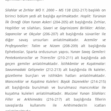
Silahlar ve Zırhlar MÖ Y. 2000 – MS 138
(202-217) başlıklı on
birinci bölüm yedi alt başlığa ayrıl­maktadır.
Hoplit: Türünün
İlk Örneği Olan Yunan Askeri
(204-205) alt başlığında Zırhlar,
Hop­lit­ler ve silahları,
Süvari ve Gayrinizami Birlikler: Atlılar,
Sapancılar ve Okçular
(206-207) alt başlı­ğında süvariler ile
diğer savaş unsurları anlatılmaktadır.
Acemiler ve
Profesyoneller: Talim ve Nizam
(208-209) alt başlığında
Epheboslar, Sparta ordusunun yapısı,
Yunan Savaş Gemileri:
Pen­te­kon­toros’lar ve Trieres’ler
(210-211) alt başlığında adı
geçen gemiler anlatılmaktadır.
İstih­kâmlar ve Kuşatmalar:
Savunmadaki Gelişmeler
(212-213) alt başlığında ilk kaleler,
gözetleme burçları ve istihkâm hatları anlatılmaktadır.
Mancınıklar ve Kuşatma Kuleleri: Büyük Düzenekler
(214-215)
alt başlığında burulmalı ve burulmasız mancınıklar ile
kuşatma kuleleri anlatılmaktadır.
Mucizevi Yunan Silahları:
Filler ve Arkhimedes
(216-217) alt başlığında fillerin
savaşlarda kulla­nımı ile Arkhimedes’in icatları