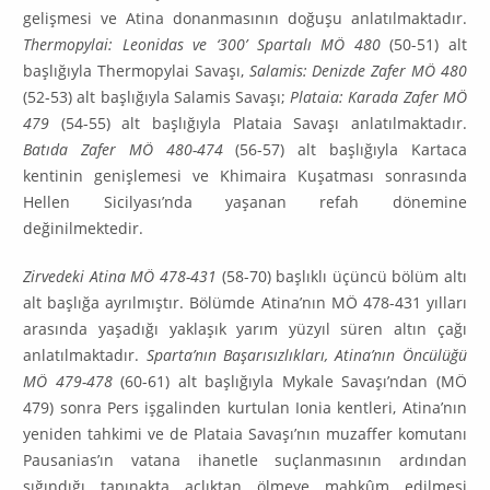
gelişmesi ve Atina donanmasının doğuşu anla­tılmaktadır.
Thermopylai: Leonidas ve ‘300’ Spartalı MÖ 480
(50-51) alt
başlığıyla Thermopy­lai Savaşı,
Salamis: Denizde Zafer MÖ 480
(52-53) alt başlığıyla Salamis Savaşı;
Plataia: Karada Zafer MÖ
479
(54-55) alt başlığıyla Plataia Savaşı anlatılmaktadır.
Batıda Zafer MÖ 480-474
(56-57) alt başlığıyla Kartaca
kentinin genişlemesi ve Khimaira Kuşatması sonrasında
Hellen Sicil­yası’nda yaşanan refah dönemine
değinilmektedir.
Zirvedeki Atina MÖ 478-431
(58-70) başlıklı üçüncü bölüm altı
alt başlığa ayrılmıştır. Bölümde Atina’nın MÖ 478-431 yılları
arasında yaşadığı yaklaşık yarım yüzyıl süren altın çağı
anlatılmakta­dır.
Sparta’nın Başarısızlıkları, Atina’nın Öncülüğü
MÖ 479-478
(60-61) alt başlığıyla Mykale Sa­va­şı’ndan (MÖ
479) sonra Pers işgalinden kurtulan Ionia kentleri, Atina’nın
yeniden tahkimi ve de Plataia Savaşı’nın muzaffer komutanı
Pausanias’ın vatana ihanetle suçlanmasının ardından
sığındığı tapınakta açlıktan ölmeye mahkûm edilmesi