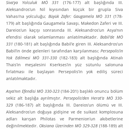
Siva’ya Yolculuk MÖ 331
(176-177) alt başlığında III.
Aleksandros’un Nil kıyısından küçük bir grupla Siva
Vahası’na yolculuğu;
Büyük Zafer: Gauga­mela MÖ 331
(178-
179) alt başlığında Gaugamela Savaşı, Makedon Zaferi ve III.
Dare­ios’un kaçışı sonrasında III. Aleksandros’un Asya’nın
efendisi olarak selamlanması anlatıl­makta­dır.
Babil’de MÖ
331
(180-181) alt başlığında Babil’e giren III. Aleksandros’un
Ba­bil’in önde gelenleri tarafın­dan karşılanması;
Persepolis’in
Yok Edilmesi MÖ 331-330
(182-183) alt başlığında Atinalı
Thais’in meşalesini Kserkses’in yüz sütunlu salonuna
fırlatması ile başlayan Persepolis’in yok ediliş süreci
anlatılmaktadır.
Asya’nın Efendisi MÖ 330-323
(184-201) başlıklı onuncu bölüm
sekiz alt başlığa ayrılmıştır.
Per­sepolis’den Herat’a MÖ 330-
329
(186-187) alt başlığında III. Dareios’un ölümü ve III.
Aleks­andros’un doğuya gidişine ve de suikast komplosuna
adları karışan Philotas ve Parmenion’un akıbetlerine
değinilmektedir.
Oksiana Üzerinden MÖ 329-328
(188-189) alt