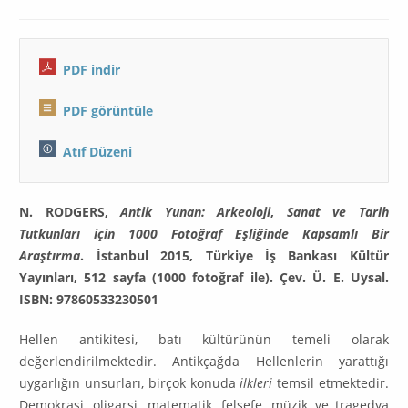
PDF indir
PDF görüntüle
Atıf Düzeni
N. RODGERS,
Antik Yunan: Arkeoloji
,
Sanat ve Tarih
Tutkunları için 1000 Fotoğraf Eşliğinde Kapsamlı Bir
Araştırma
. İstanbul 2015, Türkiye İş Bankası Kültür
Yayınları, 512 sayfa (1000 fotoğraf ile). Çev. Ü. E. Uysal.
ISBN: 97860533230501
Hellen antikitesi, batı kültürünün temeli olarak
değerlendirilmektedir. Antikçağda Hellenlerin yarattığı
uygarlığın unsurları, birçok konuda
ilkleri
temsil etmektedir.
Demokrasi, oligarşi, ma­tematik, felsefe, müzik ve tragedya