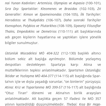
nai Yunan Kadınları: Artemisia, Olympias ve Aspasia
(100-101),
Sıra Dışı Spartalılar: Kleomenes ve Brasidas
(102-103),
Zıt
Generaller: Kimon ve Epameinondas
(104-105),
İlk Tarihçiler:
Herodotos ve Thukydides
(106-107),
Daha sonraki Tarihçiler
Ksenophon, Polybios ve Plutarkhos
(108-109),
Siyasetçi Filozoflar
Thales, Empedokles ve Demetrios
(110-111) alt başlıklarında
adı geçen kişilerin hayatlarına ve yaptıkları işlere yönelik
bilgiler sunulmuştur.
Üstünlük Mücadelesi MÖ 404-322
(112-130) başlıklı altıncı
bölüm sekiz alt başlığa ayrılmıştır. Bölümde yozlaşmış
despotları destekleyen Sparta’ya karşı Atina ve
müttefiklerinin tepkisi anla­tıl­maktadır.
Sparta’nın Üstünlüğü:
İktidar ve Yozlaşma MÖ 404-377
(114-115) alt başlığında Spar­
ta’nın içte ve dışta yaşadığı sorunlar, “on binlerin” yürüyüşü;
Atina: Kriz ve Toparlanma MÖ 399-57
(116-117) alt başlığında
“Otuz Tiran” dönemi ve Atina’nın birlik arayışları
anlatılmaktadır. Alt başlıkta geçen 57 ifadesi ile MÖ 357
yılının kastedildiği düşünülmektedir.
Thebai: Kısa Bir Hege­