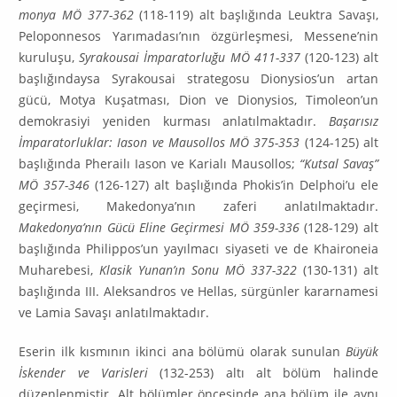
monya MÖ 377-362
(118-119) alt başlığında Leuktra Savaşı,
Peloponnesos Yarımadası’nın özgürleşmesi, Messene’nin
kuruluşu,
Syrakousai İmparatorluğu MÖ 411-337
(120-123) alt
başlı­ğındaysa Syrakousai strategosu Dionysios’un artan
gücü, Motya Kuşatması, Dion ve Dionysios, Timoleon’un
demokrasiyi yeniden kurması anlatılmaktadır.
Başarısız
İmparatorluklar: Iason ve Mau­sollos
MÖ 375-353
(124-125) alt
başlığında Pherailı Iason ve Karialı Mausollos;
“Kutsal Savaş”
MÖ 357-346
(126-127) alt başlığında Phokis’in Delphoi’u ele
geçirmesi, Makedonya’nın zaferi anlatılmaktadır.
Makedonya’nın Gücü Eline Geçirmesi MÖ 359-336
(128-129) alt
başlı­ğında Philippos’un yayılmacı siyaseti ve de Khaironeia
Muharebesi,
Klasik Yunan’ın Sonu MÖ 337-322
(130-131) alt
başlığında III. Aleksandros ve Hellas, sürgünler kararnamesi
ve Lamia Savaşı anlatılmaktadır.
Eserin ilk kısmının ikinci ana bölümü olarak sunulan
Büyük
İskender ve Varisleri
(132-253) altı alt bölüm halinde
düzenlenmiştir. Alt bölümler öncesinde ana bölüm ile aynı