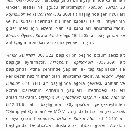
Teknikleri
(300-301) alt başlı­ğında bina yapımında kullanılan
vinçler, aletler ve işgücü anlatılmıştır.
Kapılar, Surlar, Su
Kaynak­ları ve Tersaneler
(302-303) alt başlığında şehir surları
ve bu surlar üzerinde bulunan kapılar ile su ihtiyacının
giderilmesi için elzem olan su kanalları anlatılmaktadır.
Mimari Öğeler: Kavramlar Sözlüğü
(304-305) alt başlığında ise
antikçağ mimari kavramlarına yer verilmiştir.
Yunan Şehirleri
(306-322) başlıklı on beşinci bölüm sekiz alt
başlığa ayrılmıştır.
Akropolis Tapı­nakları
(308-309) alt
başlığında Atina şehrinde yapılan ilk taş tapınaklar ile
Perikles’in nazım imar planı anlatılmaktadır.
Atina’daki Diğer
Binalar
(310-311) alt başlığında agora çevresi, anıtlar ve
Roma idaresinin Atina’nın yapıları üzerindeki etkileri
anlatılmaktadır.
Olympia ve Epidauros: Meşhur Kutsal Alanlar
(312-313) alt başlığında Olympia’da gerçekleştirilen
“Olimpiyat Oyunları” ve MÖ V. yüzyılda kutsal bir yer olarak
ortaya çıkan Epidauros,
Delphoi Kutsal Alanı
(314-315) alt
başlığında Delphoi’da uluslararası itibar gören Apollon