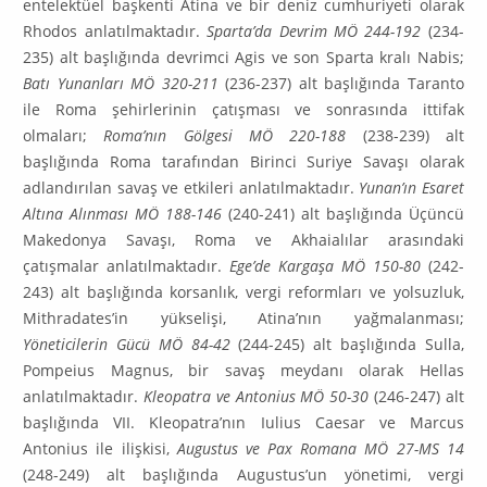
entelektüel başkenti Atina ve bir deniz cumhuriyeti olarak
Rhodos anlatılmaktadır.
Sparta’da Devrim MÖ 244-192
(234-
235) alt başlığında devrimci Agis ve son Sparta kralı Nabis;
Batı Yunanları MÖ 320-211
(236-237) alt başlığında Taranto
ile Roma şehirlerinin çatışması ve sonrasında ittifak
olmaları;
Roma’nın Gölgesi MÖ 220-188
(238-239) alt
başlığında Roma tarafından Birinci Suriye Savaşı olarak
adlandırılan savaş ve etkileri anlatılmaktadır.
Yunan’ın Esaret
Altına Alınması MÖ 188-146
(240-241) alt başlığında Üçüncü
Makedonya Savaşı, Roma ve Akhaialılar arasındaki
çatışmalar anlatılmaktadır.
Ege’de Kargaşa MÖ 150-80
(242-
243) alt başlığında korsanlık, vergi reformları ve yolsuzluk,
Mithradates’in yükselişi, Atina’nın yağmalanması;
Yöneticilerin Gücü MÖ 84-42
(244-245) alt başlığında Sulla,
Pompeius Magnus, bir savaş meydanı olarak Hellas
anlatılmaktadır.
Kleopatra ve Antonius MÖ 50-30
(246-247) alt
başlığında VII. Kleopatra’nın Iulius Caesar ve Marcus
Antonius ile ilişkisi,
Augustus ve Pax Romana MÖ 27-MS 14
(248-249) alt başlığında Augustus’un yönetimi, vergi