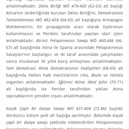
anlatılmaktadır.
Delos Birliği MÖ 478-460
(62-63) alt başlığı
Atina’nın önderliğinde kurulan Delos Birliği’ni,
Demokrasinin
Tamam­lanması MÖ 462-458
(64-65) alt başlığıysa Areopagos
Mahkemesi’ni, bir propaganda aracı olarak tiyatro­nun
kullanılmasını ve Perikles tarafından yapılan idari işleri
anlatmaktadır.
Birinci Peloponnesos Savaşı MÖ 460-446
(66-
67) alt başlığında Atina ile Sparta arasındaki Peloponnesos
Savaşları’nın başlangıcı ve iki taraf arasındaki çatışmadan
sonra imzalanan 30 yıllık barış antlaş­ması anlatıl­maktadır.
Tam Demokrasi: Atina Demokrasisinin Faaliyetleri
(68-69) alt
başlığında Hellen halk meclislerinin rolü,
Boule
ve
Heliaia
organları anlatılmaktadır.
Eğitimci Atina: İdeal Şehir
(70-71)
alt başlığında ise Persler tarafından yıkılan Atina
tapınaklarının yeniden inşası anla­tılmaktadır.
Küçük Çaplı Bir Dünya Savaşı MÖ 431-404
(72-86) başlıklı
dördüncü bölüm yedi alt başlığa ayrıl­mıştır. Bölümde
küçük
çaplı bir dünya savaşı
şeklinde nitelendirilen Peloponnesos