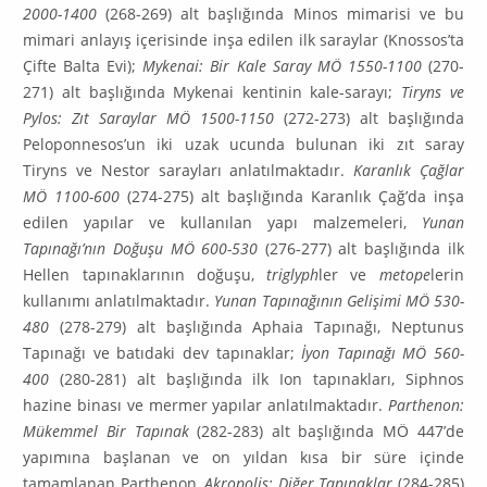
2000-1400
(268-269) alt başlığında Minos mimarisi ve bu
mimari anlayış içerisinde inşa edilen ilk saraylar (Knos­sos’ta
Çifte Balta Evi);
Mykenai: Bir Kale Saray MÖ 1550-1100
(270-
271) alt başlığında Mykenai kentinin kale-sarayı;
Tiryns ve
Pylos: Zıt Saraylar MÖ 1500-1150
(272-273) alt başlığında
Peloponnesos’un iki uzak ucunda bulunan iki zıt saray
Tiryns ve Nestor sarayları anlatılmaktadır.
Karanlık Çağlar
MÖ 1100-600
(274-275) alt başlığında Karanlık Çağ’da inşa
edilen yapılar ve kulla­nılan yapı malzemeleri,
Yunan
Tapınağı’nın Doğuşu MÖ 600-530
(276-277) alt başlığında ilk
Hellen tapınaklarının doğuşu,
triglyph
ler ve
metope
lerin
kullanımı anlatılmaktadır.
Yunan Tapı­nağının Gelişimi MÖ 530-
480
(278-279) alt başlığında Aphaia Tapınağı, Neptunus
Tapınağı ve batıdaki dev tapınaklar;
İyon Tapınağı MÖ 560-
400
(280-281) alt başlığında ilk Ion tapınakları, Siphnos
hazine binası ve mermer yapılar anlatılmaktadır.
Parthenon:
Mükemmel Bir Tapınak
(282-283) alt başlığında MÖ 447’de
yapımına başlanan ve on yıldan kısa bir süre içinde
tamamlanan Parthenon,
Akropolis: Diğer Tapınaklar
(284-285)