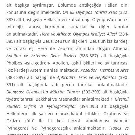
alt başlığa ayrılmıştır. Bölümde antikçağda Hellen dini
konusuna değinilmektedir.
On İki Olympos Tanrısı Zeus
(382-
383) alt baş­lığıyla Hellas’ın en kutsal dağı Olympos’un on iki
mitolojik tanrısı, kurbanlar, sunaklar ve diğer tanrılar
anlatılmaktadır.
Hera ve Athena: Olympos Kraliyet Ailesi
(384-
385) alt başlığıyla Zeus, Zeus’un ilişkileri; Zeus’un kız kardeşi
ve zoraki eşi Hera ile Zeus’un alnından doğan Athena;
Apollon ve Artemis: Delos İkizleri
(386-387) alt başlığıyla
Phoibos -ışık getiren- Apollon, aşk ilişki­leri ve av tanrıçası
ikiz kardeşi Artemis anlatılmaktadır.
Poseidon, Hermes ve Ares
(388-389) alt başlığı ile
Aphrodite, Eros ve Hephaistos
(390-
391) alt başlığında adı geçen tanrılar anlatıl­maktadır.
Dionysos: Olympos’un Mücrim Tanrısı
(392-393) alt başlığıyla
tiyatro tanrısı, Bakkhai ve Maenadlar anlatılmaktadır.
Gizemli
Kültler: Orfizm ve Pythagorasçılar
(394-395) alt başlığıyla
Hellenlerin ilk şairleri olarak kabul ettikleri Orpheus ve
Orfizm kültü ile ilk kez filozof tanımlaması yapılan
Pythagoras ve Pythagorasçılık anlatılmaktadır.
Hades ve