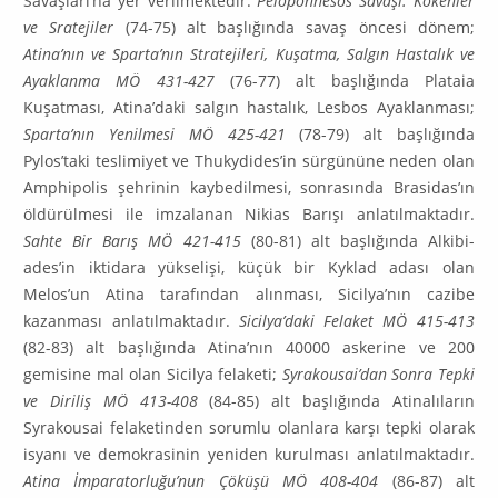
Savaş­la­rı’na yer verilmektedir.
Peloponnesos Savaşı: Kökenler
ve Sratejiler
(74-75) alt başlığında savaş öncesi dönem;
Atina’nın ve Sparta’nın Stratejileri, Kuşatma, Salgın Hastalık ve
Ayaklanma MÖ 431-427
(76-77) alt başlığında Plataia
Kuşatması, Atina’daki salgın hastalık, Lesbos Ayaklanması;
Sparta’nın Yenilmesi MÖ 425-421
(78-79) alt başlığında
Pylos’taki teslimiyet ve Thukydides’in sürgününe neden olan
Amphipolis şehrinin kaybedilmesi, sonrasında Brasidas’ın
öldürülmesi ile imzalanan Nikias Barışı anlatılmaktadır.
Sahte Bir Barış MÖ 421-415
(80-81) alt başlığında Alkibi­
ades’in iktidara yükselişi, küçük bir Kyklad adası olan
Melos’un Atina tarafından alınması, Sicil­ya’nın cazibe
kazanması anlatılmaktadır.
Sicilya’daki Felaket MÖ 415-413
(82-83) alt başlığında Atina’nın 40000 askerine ve 200
gemisine mal olan Sicilya felaketi;
Syrakousai’dan Sonra Tepki
ve Diriliş MÖ 413-408
(84-85) alt başlığında Atinalıların
Syrakousai felaketinden sorumlu olanlara karşı tepki olarak
isyanı ve demokrasinin yeniden kurulması anlatılmaktadır.
Atina İmparator­luğu’nun Çöküşü MÖ 408-404
(86-87) alt