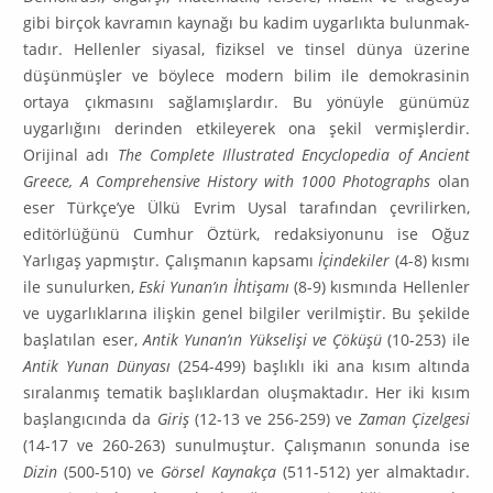
gibi birçok kavramın kaynağı bu kadim uygarlıkta bulunmak­
tadır. Hellenler siyasal, fiziksel ve tinsel dünya üzerine
düşünmüşler ve böylece modern bilim ile demokrasinin
ortaya çıkmasını sağlamışlardır. Bu yönüyle günümüz
uygarlığını derinden etkile­ye­rek ona şekil vermişlerdir.
Orijinal adı
The Complete Illustrated Encyclopedia of Ancient
Gree­ce, A Comprehensive History with 1000 Photographs
olan
eser Türkçe’ye Ülkü Evrim Uysal tarafından çevrilirken,
editörlüğünü Cumhur Öztürk, redaksiyonunu ise Oğuz
Yarlıgaş yapmıştır. Çalışmanın kapsamı
İçindekiler
(4-8) kısmı
ile sunulurken,
Eski Yunan’ın İhtişamı
(8-9) kısmında Hellenler
ve uygarlıklarına ilişkin genel bilgiler verilmiştir. Bu şekilde
başlatılan eser,
Antik Yu­nan’ın Yükselişi ve Çöküşü
(10-253) ile
Antik Yunan Dünyası
(254-499) başlıklı iki ana kısım altında
sıralanmış tematik başlıklardan oluşmaktadır. Her iki kısım
başlangıcında da
Giriş
(12-13 ve 256-259) ve
Zaman Çizelgesi
(14-17 ve 260-263) sunulmuştur. Çalışmanın sonunda ise
Dizin
(500-510) ve
Görsel Kaynakça
(511-512) yer almaktadır.