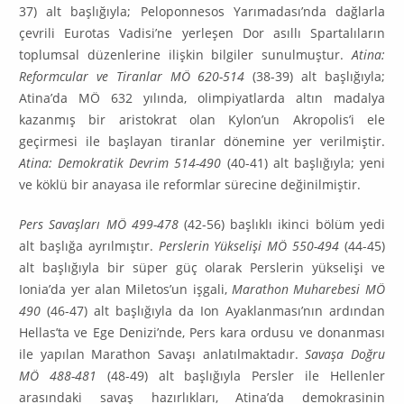
37) alt başlığıyla; Peloponnesos Yarımadası’nda dağlarla
çevrili Eurotas Vadisi’ne yerleşen Dor asıllı Spartalıların
toplumsal düzenlerine ilişkin bilgiler sunulmuştur.
Atina:
Reformcular ve Tiranlar MÖ 620-514
(38-39) alt başlığıyla;
Atina’da MÖ 632 yılında, olimpiyatlarda altın madalya
kazanmış bir aristokrat olan Kylon’un Akropolis’i ele
geçirmesi ile başlayan tiranlar dönemine yer verilmiştir.
Atina: Demokratik Devrim 514-490
(40-41) alt başlığıyla; yeni
ve köklü bir anayasa ile reformlar sürecine değinilmiştir.
Pers Savaşları MÖ 499-478
(42-56) başlıklı ikinci bölüm yedi
alt başlığa ayrılmıştır.
Perslerin Yükselişi MÖ 550-494
(44-45)
alt başlığıyla bir süper güç olarak Perslerin yükselişi ve
Ionia’da yer alan Miletos’un işgali,
Marathon Muharebesi MÖ
490
(46-47) alt başlığıyla da Ion Ayaklan­ması’nın ardından
Hellas’ta ve Ege Denizi’nde, Pers kara ordusu ve donanması
ile yapılan Mara­thon Savaşı anlatılmaktadır.
Savaşa Doğru
MÖ 488-481
(48-49) alt başlığıyla Persler ile Hellenler
arasındaki savaş hazırlıkları, Atina’da demokrasinin