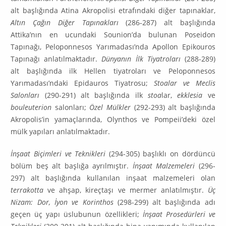
alt başlığında Atina Akropolisi etrafındaki diğer tapınaklar,
Altın Çağın Diğer Tapınakları
(286-287) alt başlığında
Attika’nın en ucundaki Sou­nion’da bulunan Poseidon
Tapınağı, Peloponnesos Yarımadası’nda Apollon Epikouros
Tapınağı anlatılmaktadır.
Dünyanın İlk Tiyatroları
(288-289)
alt başlığında ilk Hellen tiyatroları ve Pelopon­nesos
Yarımadası’ndaki Epidauros Tiyatrosu;
Stoalar ve Meclis
Salonları
(290-291) alt başlığında ilk
stoa
lar,
ekklesia
ve
bouleuterion
salonları;
Özel Mülkler
(292-293) alt başlığında
Akropolis’in yamaçlarında, Olynthos ve Pompeii’deki özel
mülk yapıları anlatılmaktadır.
İnşaat Biçimleri ve Teknikleri
(294-305) başlıklı on dördüncü
bölüm beş alt başlığa ayrılmıştır.
İnşaat Malzemeleri
(296-
297) alt başlığında kullanılan inşaat malzemeleri olan
terrakotta
ve ahşap, kireçtaşı ve mermer anlatılmıştır.
Üç
Nizam: Dor, İyon ve Korinthos
(298-299) alt başlığın­da adı
geçen üç yapı üslubunun özellikleri;
İnşaat Prosedürleri ve