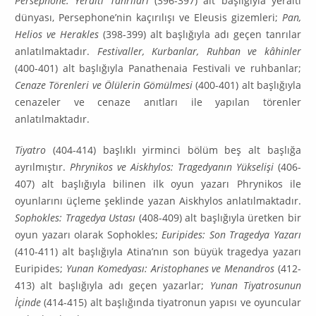
Persephone: Yeraltı Tanrıları
(396-397) alt başlığıyla yeraltı
dünyası, Persephone’nin kaçırılışı ve Eleusis gizemleri;
Pan,
Helios ve Herakles
(398-399) alt başlığıyla adı geçen tanrılar
anlatılmaktadır.
Festivaller, Kurbanlar, Ruhban ve kâhinler
(400-401) alt başlığıyla Panathenaia Festivali ve ruhbanlar;
Cenaze Törenleri ve Ölülerin Gömülmesi
(400-401) alt başlığıyla
cenazeler ve cenaze anıtları ile yapılan törenler
anlatılmaktadır.
Tiyatro
(404-414) başlıklı yirminci bölüm beş alt başlığa
ayrılmıştır.
Phrynikos ve Aiskhylos: Tragedyanın Yükselişi
(406-
407) alt başlığıyla bilinen ilk oyun yazarı Phrynikos ile
oyunlarını üç­le­me şeklinde yazan Aiskhylos anlatılmaktadır.
Sophokles: Tragedya Ustası
(408-409) alt başlı­ğıyla üretken bir
oyun yazarı olarak Sophokles;
Euripides: Son Tragedya Yazarı
(410-411) alt başlığıyla Atina’nın son büyük tragedya yazarı
Euripides;
Yunan Komedyası: Aristophanes ve Menandros
(412-
413) alt başlığıyla adı geçen yazarlar;
Yunan Tiyatrosunun
İçinde
(414-415) alt başlığında ti­yat­ronun yapısı ve oyuncular