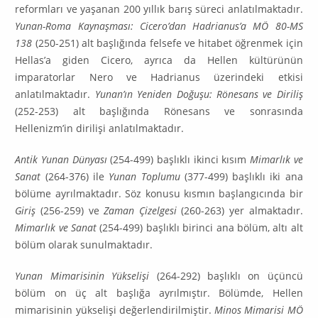
reformları ve yaşanan 200 yıllık barış süreci anlatılmaktadır.
Yunan-Roma Kaynaşması: Cice­ro’dan Hadrianus’a MÖ 80-MS
138
(250-251) alt başlığında felsefe ve hitabet öğrenmek için
Hellas’a giden Cicero, ayrıca da Hellen kültürünün
imparatorlar Nero ve Hadrianus üzerindeki etkisi
anlatılmaktadır.
Yunan’ın Yeniden Doğuşu: Rönesans ve Diriliş
(252-253) alt başlığında Rö­nesans ve sonrasında
Hellenizm’in dirilişi anlatılmakta­dır.
Antik Yunan Dünyası
(254-499) başlıklı ikinci kısım
Mimarlık ve
Sanat
(264-376) ile
Yunan Toplumu
(377-499) başlıklı iki ana
bölüme ayrılmaktadır. Söz konusu kısmın başlangıcında bir
Giriş
(256-259) ve
Zaman Çizelgesi
(260-263) yer almaktadır.
Mimarlık ve Sanat
(254-499) baş­lıklı birinci ana bölüm, altı alt
bölüm olarak sunulmaktadır.
Yunan Mimarisinin Yükselişi
(264-292) başlıklı on üçüncü
bölüm on üç alt başlığa ayrılmıştır. Bö­lümde, Hellen
mimarisinin yükselişi değerlendirilmiştir.
Minos Mimarisi MÖ