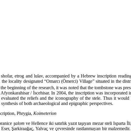
hofar, etrog and lulav, accompanied by a Hebrew inscription readi
e locality designated “Omarcı (Ömerci) Village” situated in the district 
the beginning of the research, it was noted that the tombstone was pre
s Afyonkarahisar / İscehisar. In 2004, the inscription was incorporated
 evaluated the reliefs and the iconogra­phy of the stele. Thus it woul
a synthesis of both archaeological and epigraphic perspectives.
ription, Phrygia,
Koimeterion
İbranice
şalom
ve Hellence iki satırlık yazıt taşıyan mezar steli Isparta
ser, Şarkiraağaç, Yalvaç ve çevre­sinde rastlanmayan bir malzemedir. 