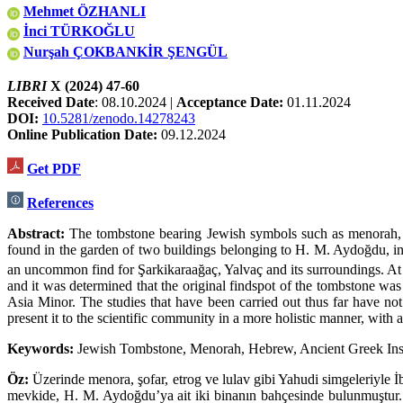
Mehmet ÖZHANLI
İnci TÜRKOĞLU
Nurşah ÇOKBANKİR ŞENGÜL
LIBRI
X (2024) 47-60
Received Date
: 08.10.2024 |
Acceptance Date:
01.11.2024
DOI:
10.5281/zenodo.14278243
Online Publication Date:
09.12.2024
Get PDF
References
Abstract:
The tombstone bearing Jewish symbols such as menorah, s
found in the garden of two buildings belonging to H. M. Aydoğdu, in th
an uncommon find for Şarkikaraağaç, Yalvaç and its surroundings. At 
and it was determined that the original findspot of the tombstone wa
Asia Minor. The studies that have been carried out thus far have not
present it to the scientific community in a more holistic manner, with 
Keywords:
Jewish Tombstone, Menorah, Hebrew, Ancient Greek Insc
Öz:
Üzerinde menora, şofar, etrog ve lulav gibi Yahudi simgeleriyle 
mevkide, H. M. Aydoğdu’ya ait iki binanın bahçesinde bulunmuştur. E