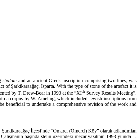
ng
shalom
and an ancient Greek inscription comprising two lines, was
of Şarkikaraağaç, Isparta. With the type of stone of the artefact it is
th
sented by T. Drew-Bear in 1993 at the “XI
Survey Results Meeting”,
 into a corpus by W. Ameling, which included Jewish inscriptions from
d be beneficial to undertake a comprehensive revision of the work and
 İli, Şarkikaraağaç İlçesi’nde “Omarcı (Ömerci) Köy” olarak adlandırılan
Çalışmanın başında stelin üzerindeki mezar yazıtının 1993 yılında T.