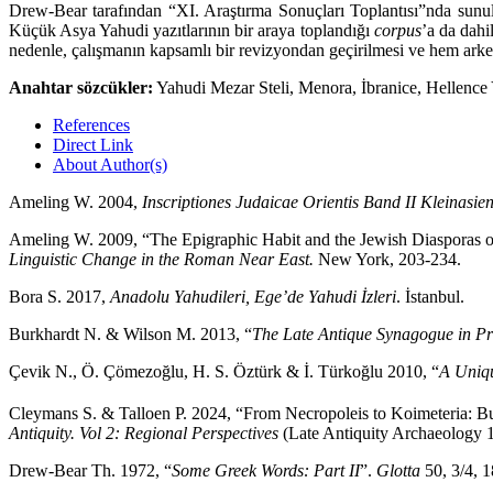
Drew-Bear tarafından “XI. Araştırma Sonuçları Toplantısı”nda sunulm
Küçük Asya Yahudi yazıtlarının bir araya toplandığı
corpus
’a da dahi
nedenle, çalışmanın kapsamlı bir revizyondan geçirilmesi ve hem arkeol
Anahtar sözcükler:
Yahudi Mezar Steli, Menora, İbranice, Hellence 
References
Direct Link
About Author(s)
Ameling W. 2004,
Inscriptiones Judaicae Orientis Band II Kleinasie
Ameling W. 2009, “The Epigraphic Habit and the Jewish Diasporas of 
Linguistic Change in the Roman Near East.
New York, 203-234.
Bora S. 2017,
Anadolu Yahudileri, Ege’de Yahudi İzleri
. İstanbul.
Burkhardt N. & Wilson M. 2013, “
The Late Antique Synagogue in Prie
Çevik N., Ö. Çömezoğlu, H. S. Öztürk & İ. Türkoğlu 2010, “
A Uniqu
Cleymans S. & Talloen P. 2024, “From Necropoleis to Koimeteria: Buri
Antiquity. Vol 2: Regional Perspectives
(Late Antiquity Archaeology 1
Drew-Bear Th. 1972, “
Some Greek Words: Part II
”.
Glotta
50, 3/4, 