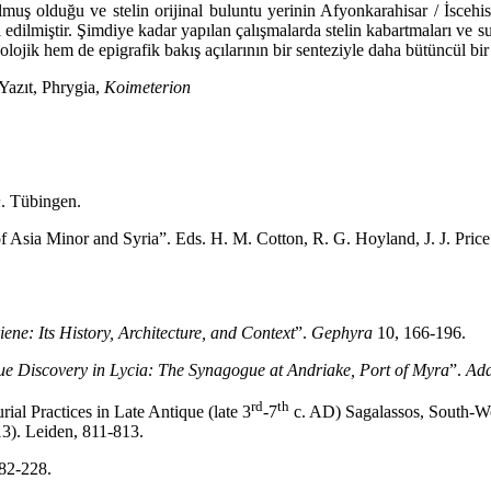
uş olduğu ve stelin orijinal buluntu yerinin Afyonkarahisar / İscehisa
l edilmiştir. Şimdiye kadar yapılan çalışmalarda stelin kabartmaları v
ojik hem de epigrafik bakış açılarının bir senteziyle daha bütüncül bir 
Yazıt, Phrygia,
Koimeterion
n
. Tübingen.
Asia Minor and Syria”. Eds. H. M. Cotton, R. G. Hoyland, J. J. Price
ne: Its History, Architecture, and Context
”.
Gephyra
10, 166-196.
e Discovery in Lycia: The Synagogue at Andriake, Port of Myra
”.
Ada
rd
th
al Practices in Late Antique (late 3
-7
c. AD) Sagalassos, South-W
3). Leiden, 811-813.
182-228.