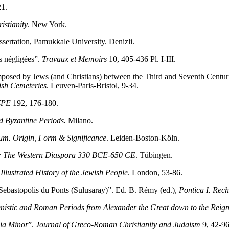
21.
istianity
. New York.
sertation, Pamukkale University. Denizli.
s négligées”.
Travaux et Memoirs
10, 405-436 Pl. I-III.
omposed by Jews (and Christians) between the Third and Seventh Centur
ish Cemeteries
. Leuven-Paris-Bristol, 9-34.
ZPE
192, 176-180.
d Byzantine Periods.
Milano.
m. Origin, Form & Significance
. Leiden-Boston-Köln.
III: The Western Diaspora 330 BCE-650 CE
. Tübingen.
Illustrated History of the Jewish People
. London, 53-86.
Sebastopolis du Ponts (Sulusaray)”. Ed. B. Rémy (ed.),
Pontica I. Rech
enistic and Roman Periods from Alexander the Great down to the Reign
sia Minor
”.
Journal of Greco-Roman Christianity and Judaism
9, 42-96