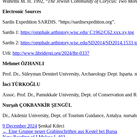
Wilhems M. H. 1992, “
The Jewish Community of Corycus: Two More 
Electronic Sources
Sardis Expedition SARDIS. “https://sardisexpedition.org”.
Sardis 1:
https://omphale.arthistory.wisc.edu/ C1962/C62.xxx.xy.jpg
Sardis 2:
https://omphale.arthistory.wisc.edu/SD2014/SD2014.1533.j
Urli:
http://www.libridergi.org/2024/lbr-0337
Mehmet ÖZHANLI
Prof. Dr., Süleyman Demirel University, Archaeology Dept. Isparta.
İnci TÜRKOĞLU
Assoc. Prof. Dr., Pamukkale University, Dept. of Conservation and R
Nurşah ÇOKBANKİR ŞENGÜL
Dr., Akdeniz University, Dept. of Tourism Guidance, Antalya. nursa
9 December 2024
Şenkal Kileci
←
Eine Gruppe neuer Grabinschriften aus Kestel bei Bursa
New Reading of I.Mylasa I, 403
→