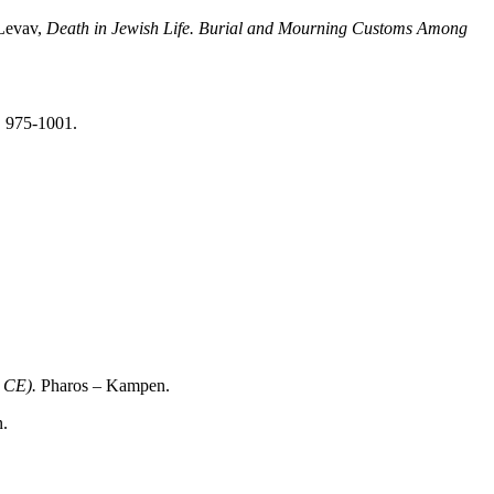
-Levav,
Death in Jewish Life. Burial and Mourning Customs Among
, 975-1001.
 CE).
Pharos – Kampen.
.
.