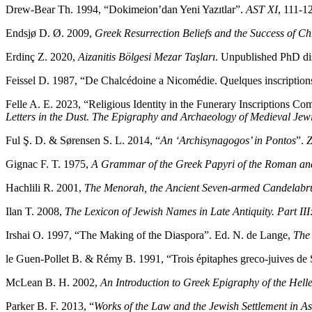
Drew-Bear Th. 1994, “Dokimeion’dan Yeni Yazıtlar”.
AST XI
, 111-1
Endsjø D. Ø. 2009,
Greek Resurrection Beliefs and the Success of Chr
Erdinç Z. 2020,
Aizanitis Bölgesi Mezar Taşları
. Unpublished PhD dis
Feissel D. 1987, “De Chalcédoine a Nicomédie. Quelques inscription
Felle A. E. 2023, “Religious Identity in the Funerary Inscriptions C
Letters in the Dust. The Epigraphy and Archaeology of Medieval Jew
Ful Ş. D. & Sørensen S. L. 2014, “
An ‘Archisynagogos’ in Pontos
”.
Gignac F. T. 1975,
A Grammar of the Greek Papyri of the Roman an
Hachlili R. 2001,
The Menorah, the Ancient Seven-armed Candelabru
Ilan T. 2008,
The Lexicon of Jewish Names in Late Antiquity. Part 
Irshai O. 1997, “The Making of the Diaspora”. Ed. N. de Lange,
The 
le Guen-Pollet B. & Rémy B. 1991, “Trois épitaphes greco-juives de 
McLean B. H. 2002,
An Introduction to Greek Epigraphy of the Hell
Parker B. F. 2013, “
Works of the Law and the Jewish Settlement in A