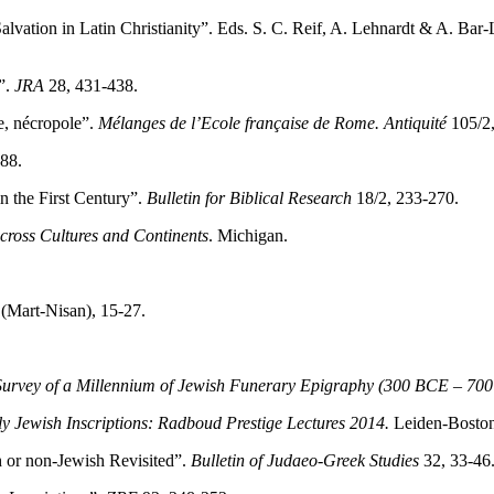
vation in Latin Christianity”. Eds. S. C. Reif, A. Lehnardt & A. Bar
”.
JRA
28, 431-438.
e, nécropole”.
Mélanges de l’Ecole française de Rome. Antiquité
105/2
88.
n the First Century”.
Bulletin for Biblical Research
18/2, 233-270.
Across Cultures and Continents
. Michigan.
(Mart-Nisan), 15-27.
 Survey of a Millennium of Jewish Funerary Epigraphy (300 BCE – 700
y Jewish Inscriptions: Radboud Prestige Lectures 2014.
Leiden-Boston
h or non-Jewish Revisited”.
Bulletin of Judaeo-Greek Studies
32, 33-46