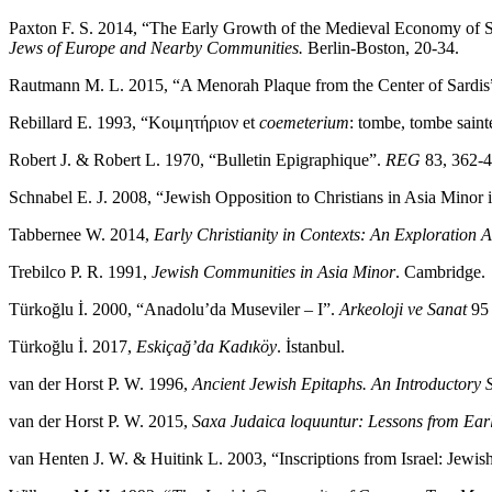
Paxton F. S. 2014, “The Early Growth of the Medieval Economy of Sal
Jews of Europe and Nearby Communities.
Berlin-Boston, 20-34.
Rautmann M. L. 2015, “A Menorah Plaque from the Center of Sardis
Rebillard E. 1993, “Κοιμητήριον et
coemeterium
: tombe, tombe saint
Robert J. & Robert L. 1970, “Bulletin Epigraphique”.
REG
83, 362-4
Schnabel E. J. 2008, “Jewish Opposition to Christians in Asia Minor i
Tabbernee W. 2014,
Early Christianity in Contexts: An Exploration 
Trebilco P. R. 1991,
Jewish Communities in Asia Minor
. Cambridge.
Türkoğlu İ. 2000, “Anadolu’da Museviler – I”.
Arkeoloji ve Sanat
95 
Türkoğlu İ. 2017,
Eskiçağ’da Kadıköy
. İstanbul.
van der Horst P. W. 1996,
Ancient Jewish Epitaphs. An Introductory
van der Horst P. W. 2015,
Saxa Judaica loquuntur: Lessons from Earl
van Henten J. W. & Huitink L. 2003, “Inscriptions from Israel: Jewis