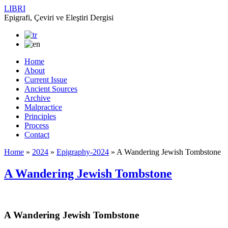
LIBRI
Epigrafi, Çeviri ve Eleştiri Dergisi
Home
About
Current Issue
Ancient Sources
Archive
Malpractice
Principles
Process
Contact
Home
»
2024
»
Epigraphy-2024
»
A Wandering Jewish Tombstone
A Wandering Jewish Tombstone
A Wandering Jewish Tombstone