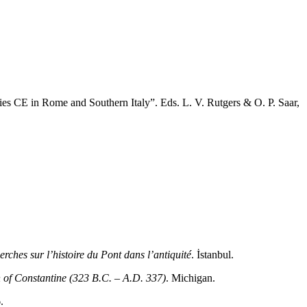
ies CE in Rome and Southern Italy”. Eds. L. V. Rutgers & O. P. Saar,
erches sur l’histoire du Pont dans l’antiquité
. İstanbul.
 of Constantine (323 B.C. – A.D. 337)
. Michigan.
.