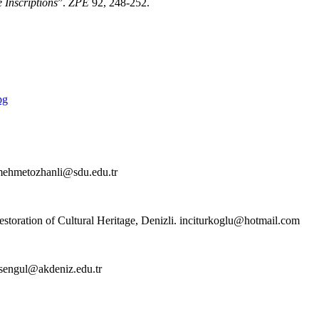
Inscriptions
”.
ZPE
92, 248-252.
pg
 mehmetozhanli@sdu.edu.tr
estoration of Cultural Heritage, Denizli. inciturkoglu@hotmail.com
hsengul@akdeniz.edu.tr