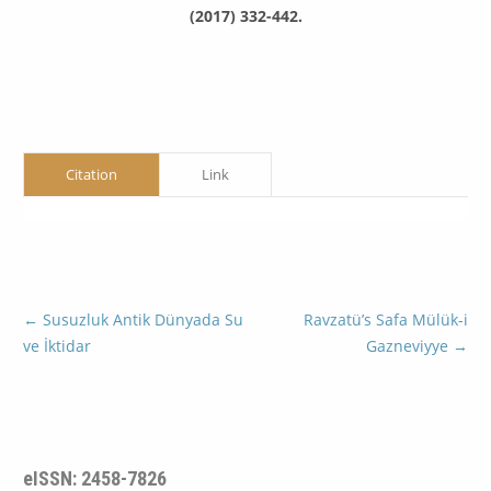
(2017) 332-442.
Citation
Link
←
Susuzluk Antik Dünyada Su
Ravzatü’s Safa Mülük-i
ve İktidar
Gazneviyye
→
eISSN: 2458-7826