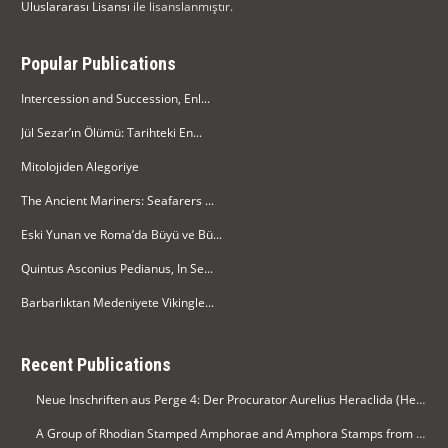
Uluslararası Lisansı
ile lisanslanmıştır.
Popular Publications
Intercession and Succession, Enl...
Jül Sezar’ın Ölümü: Tarihteki En...
Mitolojiden Alegoriye
The Ancient Mariners: Seafarers ...
Eski Yunan ve Roma’da Büyü ve Bü...
Quintus Asconius Pedianus, In Se...
Barbarlıktan Medeniyete Vikingle...
Recent Publications
Neue Inschriften aus Perge 4: Der Procurator Aurelius Heraclida (Heraklides) ehrt Kaiser Diocletian in Perge
A Group of Rhodian Stamped Amphorae and Amphora Stamps from Silifke Museum