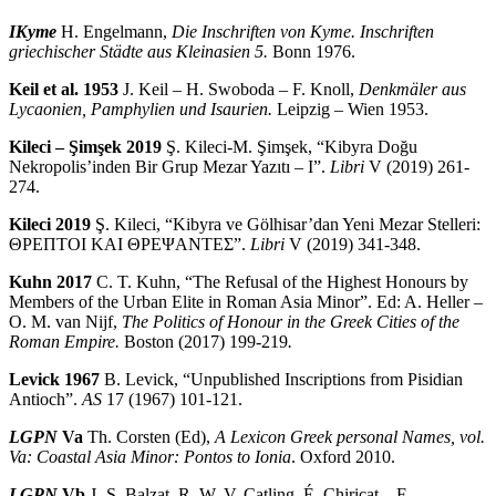
IKyme
H. Engelmann,
Die Inschriften von Kyme. Inschriften
griechischer Städte aus Kleinasien 5.
Bonn 1976.
Keil et al. 1953
J. Keil – H. Swoboda – F. Knoll,
Denkmäler aus
Lycaonien, Pamphylien und Isaurien.
Leipzig – Wien 1953.
Kileci
– Şimşek 2019
Ş. Kileci-M. Şimşek, “Kibyra Doğu
Nekropolis’inden Bir Grup Mezar Yazıtı – I”.
Libri
V (2019) 261-
274.
Kileci 2019
Ş. Kileci, “Kibyra ve Gölhisar’dan Yeni Mezar Stelleri:
ΘΡΕΠΤΟΙ ΚΑΙ ΘΡΕΨΑΝΤΕΣ”.
Libri
V (2019) 341-348.
Kuhn 2017
C. T. Kuhn, “The Refusal of the Highest Honours by
Members of the Urban Elite in Roman Asia Minor”. Ed: A. Heller –
O. M. van Nijf,
The Politics of Honour in the Greek Cities of the
Roman Empire.
Boston (2017) 199-219
.
Levick 1967
B. Levick, “Unpublished Inscriptions from Pisidian
Antioch”.
AS
17 (1967) 101-121.
LGPN
Va
Th. Corsten (Ed),
A Lexicon Greek personal Names, vol.
Va: Coastal Asia Minor: Pontos to Ionia
. Oxford 2010.
LGPN
Vb
J.-S. Balzat, R. W. V. Catling, É. Chiricat – F.