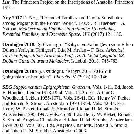
List
. The Princeton Project on the Inscriptions of Anatolia. Princeton
1991.
Noy 2017
D. Noy, “Extended Families and Family Substitutes
among Migrants in the Roman World”. Eds. S. R. Huebner – G.
Nathan,
Mediterranean Families in Antiquity: Households,
Extended Families, and Domestic Space.
UK (2017) 121-136.
Özüdoğru 2018a
Ş. Özüdoğru, “Kibyra ve Yakın Çevresinin Erken
Dönem Yerleşim Tarihçe­si”. Eds. M. Arslan – F. Baz,
Arkeoloji,
Tarih ve Epigrafi’nin Arasında: Prof. Dr. A. Vedat
Çelgin’in 68.
Doğum Günü Onuruna Makaleler
. İstanbul (2018) 745-763.
Özüdoğru 2018b
Ş. Özüdoğru, “Kibyra 2014-2016 Yılı
Çalışmaları ve Sonuçları”.
Phaselis
IV (2018) 109-146.
SEG
Supplementum Epigraphicum Graecum
. Vols. 1-11. Ed. Jacob
E. Hondius, Leiden 1923-1954. Vols. 12-25. Ed. Arthur G.
Woodhead. Leiden 1955-1971. Vols. 26-41. Eds. Henry W. Pleket
and Ronald S. Stroud. Amsterdam 1979-1994. Vols. 42-44. Eds.
Henry W. Pleket, Ronald S. Stroud and Johan H. M. Strubbe.
Amsterdam 1995-1997. Vols. 45-49. Eds. Henry W. Pleket, Ronald
S. Stroud, Angelos Chaniotis and Johan H. M. Strubbe. Amsterdam
1998-2002. Vols. 50-,. Eds. Angelos Chaniotis, Ronald S. Stroud
and Johan H. M. Strubbe. Amsterdam 2003-