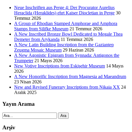
Neue Inschriften aus Perge 4: Der Procurator Aurelius
Heraclida (Heraklides) ehrt Kaiser Diocletian in Perge
30
Temmuz 2026
A Group of Rhodian Stamped Amphorae and Amphora
Stamps from Silifke Museum
21 Temmuz 2026
A New Inscribed Bronze Bowl Dedicated to Megale Thea
Demeter from Arykanda
11 Temmuz 2026
A New Latin Building Inscription from the Gaziantep
Zeugma Mosaic Museum
29 Haziran 2026
A New Agonistic Epigram from Synnada: Antigonos the
Trumpeter
21 Mayıs 2026
New Votive Inscriptions from Eskişehir Museum
14 Mayıs
2026
A New Honorific Inscription from Magnesia ad Maeandrum
23 Nisan 2026
New and Revised Funerary Inscriptions from Nikaia XX
24
Aralık 2025
Yayın Arama
Ara
Arşiv