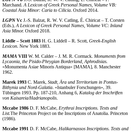
Marchand.
A Lexicon of Greek Personal Names, Volume VB:
Coastal Asia Minor: Caria to Cilicia
. Oxford 2014.
LGPN
Vc
J.-S. Balzat, R. W. V. Catling, É. Chiricat – T. Corsten
(Eds.),
A Lexicon of Greek Personal Names, Volume VC: Inland
Asia Minor.
Oxford 2018.
Liddle – Scott 1883
H. G. Liddell – R. Scott,
Greek-English
Lexicon
. New York 1883.
MAMA
VIII
W. M. Calder – J. M. R. Cormack.
Monuments from
Lycaonia, the Pisido-Phrygian Borderland, Aphrodisias.
«Monumenta Asiae Minoris Antiqua» [MAMA], 8. Manchester
1962.
Marek 1993
C. Marek,
Stadt,
Ära und Territorium in Pontus-
Bithynia und Nord-Galatia
. «Istanbuler Forschungen», 39.
Tübingen 1993. Pp. 187-210, Anhang 6,
Katalog der Inschriften
von Kaisareia/Hadrianopolis
.
Mccabe 1986
D. F. McCabe,
Erythrai Inscriptions.
Texts and
List.
The Princeton Project on the Inscriptions of Anatolia. Prince­ton
(1986).
Mccabe 1991
D. F. McCabe,
Halikarnassos Inscriptions. Texts and