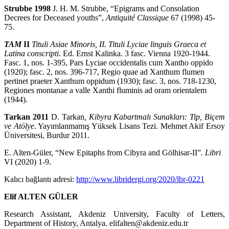
Strubbe 1998
J. H. M. Strubbe, “Epigrams and Consolation
Decrees for Deceased youths”,
Antiquité Classique
67 (1998) 45-
75.
TAM
II
Tituli Asiae Minoris, II. Tituli Lyciae linguis Graeca et
Latina conscripti
. Ed. Ernst Kalinka. 3 fasc. Vienna 1920-1944.
Fasc. 1, nos. 1-395, Pars Lyciae occidentalis cum Xantho oppido
(1920); fasc. 2, nos. 396-717, Regio quae ad Xanthum flumen
pertinet praeter Xanthum oppidum (1930); fasc. 3, nos. 718-1230,
Regiones montanae a valle Xanthi fluminis ad oram orientalem
(1944).
Tarkan 2011
D. Tarkan
, Kibyra Kabartmalı Sunakları: Tip, Biçem
ve Atölye
. Yayım­lan­ma­mış Yüks­ek Lisans Tezi. Mehmet Akif Ersoy
Üniversitesi, Burdur 2011.
E. Alten-Güler, “New Epitaphs from Cibyra and Gölhisar-II”
.
Libri
VI (2020) 1-9.
Kalıcı bağlantı adresi:
http://www.libridergi.org/2020/lbr-0221
Elif ALTEN GÜLER
Research Assistant, Akdeniz University, Faculty of Letters,
Department of History, Antalya. elifalten@akdeniz.edu.tr