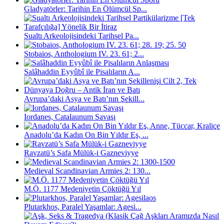
Gladyatörler: Tarihin En Ölümcül Sp...
Sualtı Arkeolojisindeki Tarihsel Pa...
Stobaios, Anthologium IV. 23. 61; 2...
Salâhaddin Eyyûbî ile Pisalıların A...
Avrupa’daki Asya ve Batı’nın Şekill...
Iordanes, Catalaunum Savaşı
Anadolu’da Kadın On Bin Yıldır Eş, ...
Ravzatü’s Safa Mülük-i Gazneviyye
Medieval Scandinavian Armies 2: 130...
M.Ö. 1177 Medeniyetin Çöktüğü Yıl
Plutarkhos, Paralel Yaşamlar: Agesi...