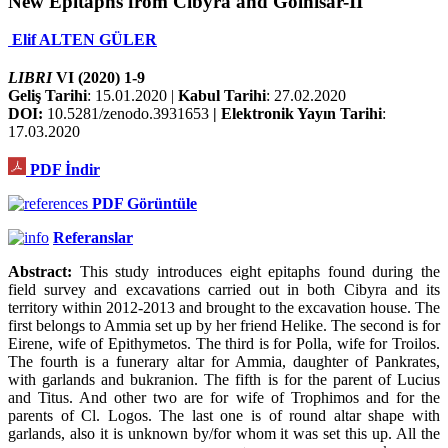
New Epitaphs from Cibyra and Gölhisar-II
Elif ALTEN GÜLER
LIBRI
VI (2020) 1-9
Geliş Tarihi
: 15.01.2020 |
Kabul Tarihi
: 27.02.2020
DOI:
10.5281/zenodo.3931653
| Elektronik Yayın Tarihi
:
17.03.2020
PDF İndir
PDF Görüntüle
Referanslar
Abstract:
This study introduces eight epitaphs found during the
field survey and excavations carried out in both Cibyra and its
territory within 2012-2013 and brought to the excavation house. The
first belongs to Ammia set up by her friend Helike. The second is for
Eirene, wife of Epithymetos. The third is for Polla, wife for Troilos.
The fourth is a funerary altar for Ammia, daughter of Pankrates,
with garlands and bukranion. The fifth is for the parent of Lucius
and Titus. And other two are for wife of Trophimos and for the
parents of Cl. Logos. The last one is of round altar shape with
garlands, also it is unknown by/for whom it was set this up. All the