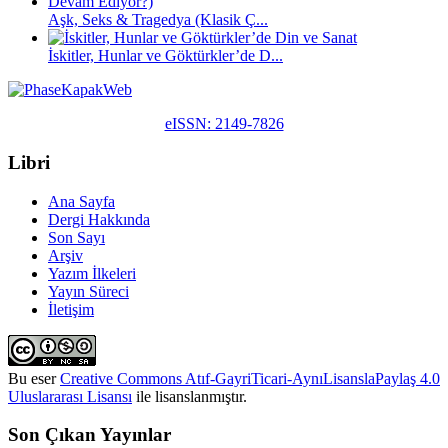
Aşk, Seks & Tragedya (Klasik Ç...
İskitler, Hunlar ve Göktürkler’de D...
eISSN: 2149-7826
Libri
Ana Sayfa
Dergi Hakkında
Son Sayı
Arşiv
Yazım İlkeleri
Yayın Süreci
İletişim
Bu eser
Creative Commons Atıf-GayriTicari-AynıLisanslaPaylaş 4.0
Uluslararası Lisansı
ile lisanslanmıştır.
Son Çıkan Yayınlar