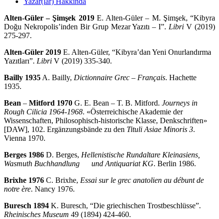
Yazar(lar) Hakkında
Alten-Güler
–
Şimşek 2019
E. Alten-Güler – M. Şimşek, “Kibyra
Doğu Nekropolis’inden Bir Grup Mezar Yazıtı – I”.
Libri
V (2019)
275-297.
Alten-Güler 2019
E. Alten-Güler, “Kibyra’dan Yeni Onurlandırma
Yazıtları”.
Libri
V (2019) 335-340.
Bailly 1935
A. Bailly,
Dictionnaire Grec – Français
. Hachette
1935.
Bean
–
Mitford 1970
G. E. Bean – T. B. Mitford.
Journeys in
Rough Cilicia 1964-1968
. «Österrei­chische Akademie der
Wissenschaften, Philosophisch-historische Klasse, Denkschriften»
[DAW], 102. Ergänzungsbände zu den
Tituli Asiae Minoris 3
.
Vienna 1970.
Berges 1986
D. Berges,
Hellenistische Rundaltare Kleinasiens,
Wasmuth Buchhandlung und Antiquariat KG
. Berlin 1986.
Brixhe 1976
C. Brixhe,
Essai sur le grec anatolien au débunt de
notre ère
. Nancy 1976.
Buresch 1894
K. Buresch, “Die griechischen Trostbeschlüsse”.
Rheinisches Museum
49 (1894) 424-460.