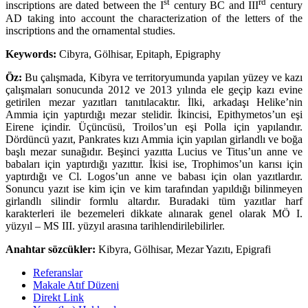
st
rd
inscriptions are dated between the I
century BC and III
century
AD taking into account the characterization of the letters of the
inscriptions and the ornamental studies.
Keywords
:
Cibyra, Gölhisar, Epitaph, Epigraphy
Öz:
Bu çalışmada, Kibyra ve territoryumunda yapılan yüzey ve kazı
çalışmaları sonucunda 2012 ve 2013 yılında ele geçip kazı evine
getirilen mezar yazıtları tanıtılacaktır. İlki, arkadaşı Helike’nin
Ammia için yap­tırdığı mezar stelidir. İkincisi, Epithymetos’un eşi
Eirene içindir. Üçüncüsü, Troilos’un eşi Polla için yapılan­dır.
Dördüncü yazıt, Pankrates kızı Ammia için yapılan girlandlı ve boğa
başlı mezar sunağıdır. Beşinci yazıt­ta Lucius ve Titus’un anne ve
babaları için yaptırdığı yazıttır. İkisi ise, Trophimos’un karısı için
yaptırdığı ve Cl. Logos’un anne ve babası için olan yazıtlardır.
Sonuncu yazıt ise kim için ve kim tarafından yapıldığı bi­linmeyen
girlandlı silindir formlu altardır. Buradaki tüm yazıtlar harf
karakterleri ile bezemeleri dikkate alınarak genel olarak MÖ I.
yüzyıl – MS III. yüzyıl arasına tarihlendirilebilirler.
Anahtar sözcükler:
Kibyra, Gölhisar, Mezar Yazıtı, Epigrafi
Referanslar
Makale Atıf Düzeni
Direkt Link