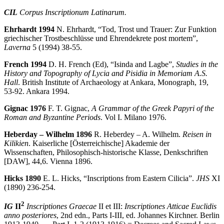
CIL
Corpus Inscriptionum Latinarum.
Ehrhardt 1994
N. Ehrhardt, “Tod, Trost und Trauer: Zur Funktion
griechischer Trostbe­schlüsse und Ehrendekrete post mortem”,
Laverna
5 (1994) 38-55.
French 1994
D. H. French (Ed), “Isinda and Lagbe”,
Studies in the
History and Topogra­phy of Lycia and Pisidia in Memoriam A.S.
Hall
. British Institute of Archae­ology at Ankara, Monograph, 19,
53-92. Ankara 1994.
Gignac 1976
F. T. Gignac,
A Grammar of the Greek Papyri of the
Roman and Byzantine Periods
. Vol I. Milano 1976.
Heberday – Wilhelm 1896
R. Heberdey – A. Wilhelm.
Reisen in
Kilikien
. Kaiserliche [Österreichische] Akademie der
Wissenschaften, Philosophisch-historische Klasse, Denk­schriften
[DAW], 44,6. Vienna 1896.
Hicks 1890
E. L. Hicks, “Inscriptions from Eastern Cilicia”.
JHS
XI
(1890) 236-254.
2
IG
II
Inscriptiones Graecae
II et III:
Inscriptiones Atticae Euclidis
anno poste­riores
, 2nd edn., Parts I-III, ed. Johannes Kirchner. Berlin