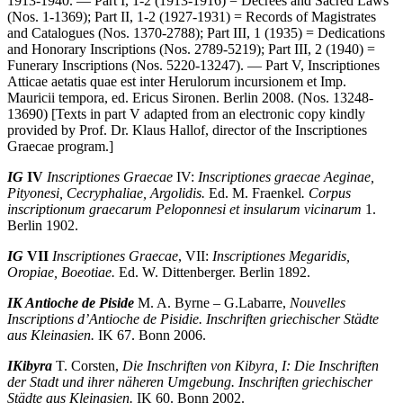
1913-1940. — Part I, 1-2 (1913-1916) = Decrees and Sacred Laws
(Nos. 1-1369); Part II, 1-2 (1927-1931) = Records of Magistrates
and Catalogues (Nos. 1370-2788); Part III, 1 (1935) = Dedications
and Honorary Inscriptions (Nos. 2789-5219); Part III, 2 (1940) =
Funerary Inscriptions (Nos. 5220-13247). — Part V, Inscriptiones
Atticae aetatis quae est inter Herulorum incursio­nem et Imp.
Mauricii tempora, ed. Ericus Sironen. Berlin 2008. (Nos. 13248-
13690) [Texts in part V adapted from an electronic copy kindly
provided by Prof. Dr. Klaus Hallof, director of the Inscriptiones
Graecae program.]
IG
IV
Inscriptiones Graecae
IV:
Inscriptiones graecae Aeginae,
Pityonesi, Cecry­phaliae, Argolidis.
Ed. M. Fraenkel
. Corpus
inscriptionum graecarum Pelo­ponnesi et insularum vicinarum
1.
Berlin 1902.
IG
VII
Inscriptiones Graecae
, VII:
Inscriptiones Megaridis,
Oropiae, Boeotiae.
Ed. W. Dittenberger. Berlin 1892.
IK Antioche de Piside
M. A. Byrne – G.Labarre,
Nouvelles
Inscriptions d’Antioche de Pisidie.
In­schriften griechischer Städte
aus Kleinasien.
IK 67. Bonn 2006.
IKibyra
T. Corsten,
Die Inschriften von Kibyra, I: Die Inschriften
der Stadt und ihrer näheren Umgebung. Inschriften griechischer
Städte aus Kleinasien.
IK 60. Bonn 2002.