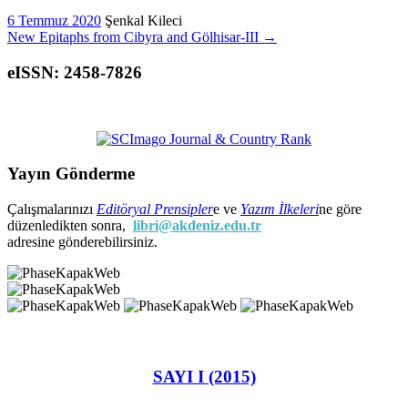
6 Temmuz 2020
Şenkal Kileci
New Epitaphs from Cibyra and Gölhisar-III
→
eISSN: 2458-7826
Yayın Gönderme
Çalışmalarınızı
Editöryal Prensipler
e ve
Yazım İlkeleri
ne göre
düzenledikten sonra,
libri@akdeniz.edu.tr
adresine gönderebilirsiniz.
SAYI I (2015)