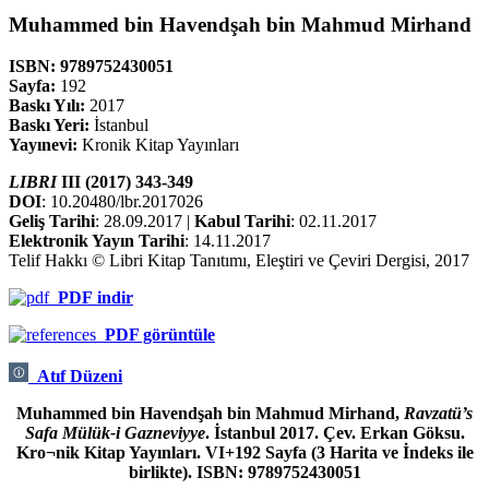
Muhammed bin Havendşah bin Mahmud Mirhand
ISBN: 9789752430051
Sayfa:
192
Baskı Yılı:
2017
Baskı Yeri:
İstanbul
Yayınevi:
Kronik Kitap Yayınları
LIBRI
III (2017) 343-349
DOI
: 10.20480/lbr.2017026
Geliş Tarihi
: 28.09.2017 |
Kabul Tarihi
: 02.11.2017
Elektronik Yayın Tarihi
: 14.11.2017
Telif Hakkı © Libri Kitap Tanıtımı, Eleştiri ve Çeviri Dergisi, 2017
PDF
indir
PDF görüntüle
Atıf Düzeni
Muhammed bin Havendşah bin Mahmud Mirhand,
Ravzatü’s
Safa Mülük-i Gazneviyye
. İstanbul 2017. Çev. Erkan Göksu.
Kro¬nik Kitap Yayınları. VI+192 Sayfa (3 Harita ve İndeks ile
birlikte). ISBN: 9789752430051