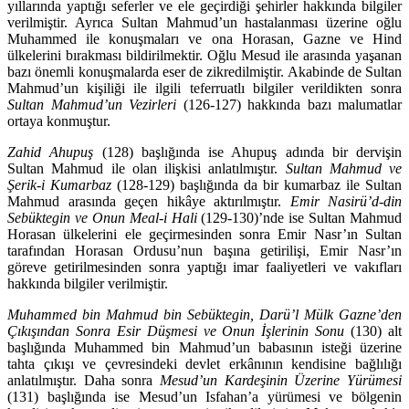
yıllarında yaptığı seferler ve ele geçirdiği şehirler hakkında bilgiler
verilmiştir. Ayrıca Sultan Mahmud’un hastalanması üzerine oğlu
Muhammed ile konuşmaları ve ona Horasan, Gaz­ne ve Hind
ülkelerini bırakması bildirilmektir. Oğlu Mesud ile arasında yaşa­nan
bazı önemli konuşmalarda eser de zikredilmiştir. Akabinde de Sultan
Mah­mud’un kişiliği ile ilgili teferruatlı bilgiler verildikten sonra
Sultan Mah­mud’un Vezirleri
(126-127) hakkında bazı malumatlar
ortaya konmuştur.
Zahid Ahupuş
(128) başlığında ise Ahupuş adında bir dervişin
Sultan Mah­mud ile olan ilişkisi anlatılmıştır.
Sultan Mahmud ve
Şerik-i Kumarbaz
(128-129) başlığında da bir kumarbaz ile Sultan
Mahmud arasında geçen hikâye aktırılmıştır.
Emir Nasirü’d-din
Sebüktegin ve Onun Meal-i Hali
(129-130)’nde ise Sultan Mahmud
Horasan ülkelerini ele geçirmesinden sonra Emir Nasr’ın Sultan
tarafından Horasan Ordusu’nun başına getirilişi, Emir Nasr’ın
göreve getirilmesinden sonra yaptığı imar faaliyetleri ve vakıfları
hakkında bilgiler verilmiştir.
Muhammed bin Mahmud bin Sebüktegin, Darü’l Mülk Gazne’den
Çıkışın­dan Sonra Esir Düşmesi ve Onun İşlerinin Sonu
(130) alt
başlığında Muham­med bin Mahmud’un babasının isteği üzerine
tahta çıkışı ve çevresindeki devlet erkânının kendisine bağlılığı
anlatılmıştır. Daha sonra
Mesud’un Kar­deşinin Üzerine Yürümesi
(131) başlığında ise Mesud’un Isfahan’a yürümesi ve bölgenin