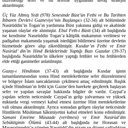
düzenlediği sefer ve bu seferde uygulanan savaş stratejisi
aktarılmıştır.
Üç Yüz Altmış Yedi (978) Senesinde Büst’ün Fethi ve Bu Tarihten
İtibaren Devlet-i Gazneviye’nin Başlangıcı
(32-34) alt bölümünde
Nasirüddin’in To­gan’ın yardımına Büst yakınına gidişi ve akabinde
yaşanan olaylar ele alınmış­tır.
Ebul
Feth-i Büsti
(34) alt başlığında
ise kendisine Nasırüddin Togan’a kâtiplik makamının verilmesi ve
padişahın makamında yaşamak istediğini bil­dirmesi üzerine devletin
hizmetinde görev alışı zikredilmiştir.
Kusdar’ın Fethi ve Emir
Nasirüd’ din’in Hind Beldelerinde Yaptığı Bazı Gazalar
(39-37)
başlı­ğında Nasirüddin’in ülkelere yaptığı fetihler ve bu fetihlerden
elde ettiği ganimetler anlatılmıştır.
Gazay-ı Hindistan
(37-43) alt başlığında Kusdar işinin
tamamlanmasından sonra Hind memleketlerine sefer düzenlenmesi
ve bölgeye İslam sancakları­nın çekilmesi amaç edinilmiştir. Başlık
içinde Hindistan’ın fethi için Gazne’den harekete geçilerek başlayan
sefer ve yapılan savaşlar hakkında bilgiler de vardır. Caypal’a
yapılan seferin neticesinde Caypal’ın gelip yalvarması ve yüksek
miktarda vergi vermeyi kabul etmesi üzerine Hint memleketlerine
vali olması aktarılmıştır. Ayrıca sonradan gelişen olaylar neticesinde
Hintlilerin Müs­lüman hâkimiyetini kabul etmeleri konu edinilmiştir.
Samani Emirine Müsaade (verilmesi) ve Emir Nasirüd’din
Sebüktiginin Ölümü
(43-44) alt başlığında ise Horasan ve
Maveraünnehir’e yönelen Nasırüdd’din nizam ve dü­zeni sağladıktan