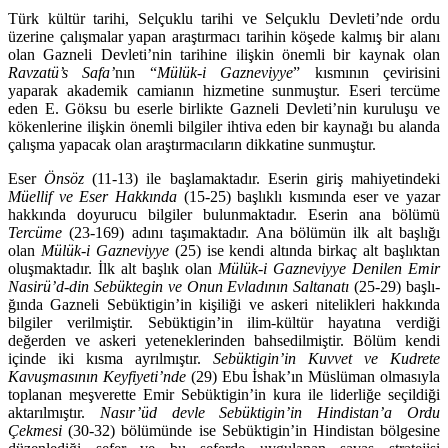
Türk kültür tarihi, Selçuklu tarihi ve Selçuklu Devleti’nde ordu
üzerine çalış­malar yapan araştırmacı tarihin köşede kalmış bir alanı
olan Gazneli Devle­ti’nin tarihine ilişkin önemli bir kaynak olan
Ravzatü’s Safa’
nın “
Mülük-i Gaz­neviyye
” kısmının çevirisini
yaparak akademik camianın hizmetine sunmuş­tur. Eseri tercüme
eden E. Göksu bu eserle birlikte Gazneli Devleti’nin kuruluşu ve
kökenlerine ilişkin önemli bilgiler ihtiva eden bir kaynağı bu alanda
çalışma yapacak olan araştırmacıların dikkatine sunmuştur.
Eser
Önsöz
(11-13) ile başlamaktadır. Eserin giriş mahiyetindeki
Müellif ve Eser Hakkında
(15-25) başlıklı kısmında eser ve yazar
hakkında doyurucu bilgiler bulunmaktadır. Eserin ana bölümü
Tercüme
(23-169) adını taşımakta­dır. Ana bölümün ilk alt başlığı
olan
Mülük-i Gazneviyye
(25) ise kendi altında birkaç alt başlıktan
oluşmaktadır. İlk alt başlık olan
Mülük-i Gazneviyye Deni­len Emir
Nasirü’d-din Sebüktegin ve Onun Evladının Saltanatı
(25-29) başlı­
ğında Gazneli Sebüktigin’in kişiliği ve askeri nitelikleri hakkında
bilgiler veril­miştir. Sebüktigin’in ilim-kültür hayatına verdiği
değerden ve askeri yetenek­lerinden bahsedilmiştir. Bölüm kendi
içinde iki kısma ayrılmıştır.
Sebüktigin’in Kuvvet ve Kudrete
Kavuşmasının Keyfiyeti’nde
(29) Ebu İshak’ın Müslüman ol­masıyla
toplanan meşverette Emir Sebüktigin’in kura ile liderliğe seçildiği
aktarılmıştır.
Nasır’üd devle Sebüktigin’in Hindistan’a Ordu
Çekmesi
(30-32) bölümünde ise Sebüktigin’in Hindistan bölgesine