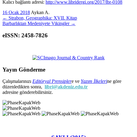
Kalıcı bağlantı adresi:
http://www.libridergi.org/2017/lbr-0108
16 Ocak 2018
Aykan A.
←
Strabon, Geographika: XVII. Kitap
Barbarlıktan Medeniyete Vikingler
→
eISSN: 2458-7826
Yayın Gönderme
Çalışmalarınızı
Editöryal Prensipler
e ve
Yazım İlkeleri
ne göre
düzenledikten sonra,
libri@akdeniz.edu.tr
adresine gönderebilirsiniz.