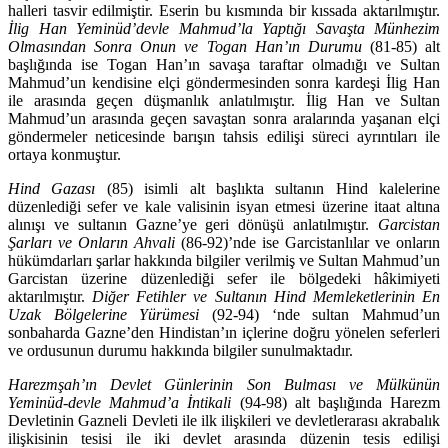
halleri tasvir edilmiştir. Eserin bu kısmında bir kıssada aktarılmıştır.
İlig Han Yeminüd’devle Mahmud’la Yaptığı Savaşta Mün­hezim
Olmasından Sonra Onun ve Togan Han’ın Durumu
(81-85) alt
başlığında ise Togan Han’ın savaşa taraftar olmadığı ve Sultan
Mahmud’un ken­disine elçi göndermesinden sonra kardeşi İlig Han
ile arasında geçen düş­manlık anlatılmıştır. İlig Han ve Sultan
Mahmud’un arasında geçen savaştan sonra aralarında yaşanan elçi
göndermeler neticesinde barışın tahsis edilişi süreci ayrıntıları ile
ortaya konmuştur.
Hind Gazası
(85) isimli alt başlıkta sultanın Hind kalelerine
düzenlediği se­fer ve kale valisinin isyan etmesi üzerine itaat altına
alınışı ve sultanın Gaz­ne’ye geri dönüşü anlatılmıştır.
Garcistan
Şarları ve Onların Ahvali
(86-92)’nde ise Garcistanlılar ve onların
hükümdarları şarlar hakkında bilgiler verilmiş ve Sultan Mahmud’un
Garcistan üzerine düzenlediği sefer ile bölgedeki hâkimi­yeti
aktarılmıştır.
Diğer Fetihler ve Sultanın Hind Memleketlerinin En
Uzak Böl­gelerine Yürümesi
(92-94) ‘nde sultan Mahmud’un
sonbaharda Gaz­ne’den Hindistan’ın içlerine doğru yönelen seferleri
ve ordusunun durumu hakkında bilgiler sunulmaktadır.
Harezmşah’ın Devlet Günlerinin Son Bulması ve Mülkünün
Yeminüd-devle Mahmud’a İntikali
(94-98) alt başlığında Harezm
Devletinin Gazneli Devleti ile ilk ilişkileri ve devletlerarası akrabalık
ilişkisinin tesisi ile iki devlet arasında düzenin tesis edilişi