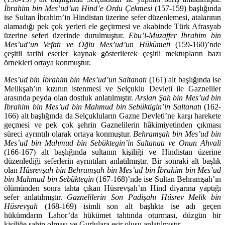
İbrahim bin Mes’ud’un Hind’e Ordu Çekmesi
(157-159) başlığında
ise Sultan İbrahim’in Hindistan üzerine sefer düzenlemesi, atalarının
alamadığı pek çok yerleri ele geçirmesi ve akabinde Türk Afrasyab
üzerine seferi üzerinde durulmuştur.
Ebu’l-Muzaffer İbrahim bin
Mes’ud’un Vefatı ve Oğlu Mes’ud’un Hükümeti
(159-160)’nde
çeşitli tarihi eserler kay­nak gösterilerek çeşitli mektupların bazı
örnekleri ortaya konmuştur.
Mes’ud bin İbrahim bin Mes’ud’un Saltanatı
(161) alt başlığında ise
Melik­şah’ın kızının istenmesi ve Selçuklu Devleti ile Gazneliler
arasında peyda olan dostluk anlatılmıştır.
Arslan Şah bin Mes’ud bin
İbrahim bin Mes’ud bin Mahmud bin Sebüktigin’in Saltanatı
(162-
166) alt başlığında da Selçukluların Gazne Devleti’ne karşı harekete
geçmesi ve pek çok şehrin Gaznelilerin hâki­mi­yetinden çıkması
süreci ayrıntılı olarak ortaya konmuştur.
Behramşah bin Mes’ud bin
Mes’ud bin Mahmud bin Sebüktegin’in Saltanatı ve Onun Ahvali
(166-167) alt başlığında sultanın kişiliği ve Hindistan üzerine
düzenlediği seferlerin ayrıntıları anlatılmıştır. Bir sonraki alt başlık
olan
Hüsrevşah bin Beh­ramşah bin Mes’ud bin İbrahim bin Mes’ud
bin Mahmud bin Sebüktegin
(167-168)’nde ise Sultan Behramşah’ın
ölümünden sonra tahta çıkan Hüs­revşah’ın Hind diyarına yaptığı
sefer anlatılmıştır.
Gaznelilerin Son Padişahı Hüsrev Melik bin
Hüsrevşah
(168-169) isimli son alt başlıkta ise adı geçen
hükümdarın Lahor’da hükümet tahtında oturması, düzgün bir
kişiliğe sahip olması ve Gurlulara esir oluşu anlatılmıştır.