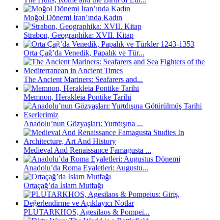
Moğol Dönemi İran’ında Kadın
Strabon, Geographika: XVII. Kitap
Orta Çağ’da Venedik, Papalık ve Tür...
The Ancient Mariners: Seafarers and...
Memnon, Herakleia Pontike Tarihi
Anadolu’nun Gözyaşları: Yurtdışına ...
Medieval And Renaissance Famagusta ...
Anadolu’da Roma Eyaletleri: Augustu...
Ortaçağ’da İslam Mutfağı
PLUTARKHOS, Agesilaos & Pompei...