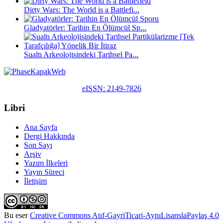
Dirty Wars: The World is a Battlefi...
Gladyatörler: Tarihin En Ölümcül Sp...
Sualtı Arkeolojisindeki Tarihsel Pa...
eISSN: 2149-7826
Libri
Ana Sayfa
Dergi Hakkında
Son Sayı
Arşiv
Yazım İlkeleri
Yayın Süreci
İletişim
Bu eser
Creative Commons Atıf-GayriTicari-AynıLisanslaPaylaş 4.0