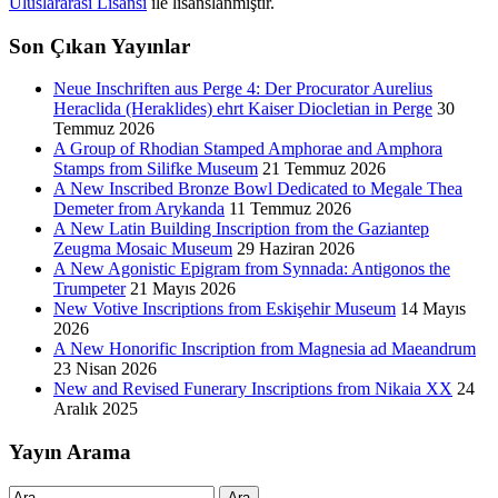
Uluslararası Lisansı
ile lisanslanmıştır.
Son Çıkan Yayınlar
Neue Inschriften aus Perge 4: Der Procurator Aurelius
Heraclida (Heraklides) ehrt Kaiser Diocletian in Perge
30
Temmuz 2026
A Group of Rhodian Stamped Amphorae and Amphora
Stamps from Silifke Museum
21 Temmuz 2026
A New Inscribed Bronze Bowl Dedicated to Megale Thea
Demeter from Arykanda
11 Temmuz 2026
A New Latin Building Inscription from the Gaziantep
Zeugma Mosaic Museum
29 Haziran 2026
A New Agonistic Epigram from Synnada: Antigonos the
Trumpeter
21 Mayıs 2026
New Votive Inscriptions from Eskişehir Museum
14 Mayıs
2026
A New Honorific Inscription from Magnesia ad Maeandrum
23 Nisan 2026
New and Revised Funerary Inscriptions from Nikaia XX
24
Aralık 2025
Yayın Arama
Ara