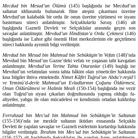
Mecdud bin Mesud’un Ölümü
(145) başlığında ise Mecdud’un
saltanat iddiasında bulunarak fitne ateşini çıkarması üzerine
Mevdud’un kalabalık bir ordu ile onun üzerine yürümesi ve isyanı
bastırması süreci anlatılmıştır.
Sel­çuk­lularla Savaş
(146) alt
başlığında Gazneli Devleti ve Selçuklular arasında geçen son
savaşlar anlatılmıştır.
Mevdud’un Hindistan’a Ordu Çekmesi
(146)
başlığında ise Lahor gibi önemli Hint merkezlerinin ele geçirilmesi
süreci hak­kında ayrıntılı bilgi verilmiştir.
Mevdud bin Mesud bin Mahmud bin Sebüktigin’in Vefatı
(148)’nda
Mev­dud bin Mesud’un Gazne’deki vefatı ve yaşanan taht kavgaları
anlatılmıştır.
Mevdud’un Yerine Tahta Oturanlar
(149) başlığı ise
Mevdud’un vefatından sonra tahta hâkim olan yöneticiler hakkında
kısa bilgiler ihtiva etmektedir.
Nimet Kâfiri Tuğrul’un Abdu’r-reşid’i
ve Yeminü’d-devle Mahmud’un Evlad­larının Çoğunu Öldürmesi,
Onun Öldürülmesi ve Halinin Meali
(150-154) baş­lığında ise vezir
olan Tuğrul’un siyasi çıkarları doğrultusunda yapmış olduğu fa­
aliyetler, yabgu ile olan mücadelesi ve kendisinin ortadan kaldırılışı
anla­tılmıştır.
Ferruhzad bin Mes’ud bin Mahmud bin Sebüktigin’in Saltanatı
(155-156)’nda ise mezkûr sultanın iktidarı esnasında Selçuklu
Devleti ile yapılan savaşlar ve Gazneli esirlerinin kurtarılışı hakkında
bilgiler verilmiştir.
İbrahim bin Mes’ud bin Sebüktigin’in Saltanatı
(156-157) alt başlığında Selçuklular ile yapılan barış anlatılmıştır.