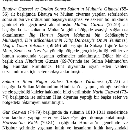
Bhatiya Gazvesi ve Ondan Sonra Sultan’ın Multan’a Gitmesi
(55-
56) alt başlığında Bhatiya ve Multan civarına yapılan seferlerden
sonra sultan ve ordusunun başarıya ulaşması ve askerin bol miktarda
ganimet ele geçirmesi aktarılmıştır.
Multan Gazası
(57-59) alt
başlığında ise sultanın Multan’a gidip bölgede asayişi sağlaması
aktarılmıştır.
İlig Han’ın Sultan Mahmud bin Se­büktigin’e
Muhalefeti, Din Mücahidlerinin Kılıç Darbesiyle Onun Yenilmesi,
Doğru Yolun Yolcuları
(59-69) alt başlığında Sübaşı Tigin’e karşı
Merv, Serahs ve Nesa’ya yönelip bölgede gerçekleştirdiği fetihler ve
bunun sonucunda yaşanan gelişmeler anlatılmıştır. Diğer bir alt
başlık olan
Hindistan Gazası
(69-70)‘nda ise Sultan Mahmud’un
İlig Han’dan kurtulunca Hint diyarında isyan eden valileri
cezalandırmak için sefere çıkışı aktarılmıştır.
Sultan’ın Bhim Nagar Kalesi Tarafına Yürümesi
(70-73) alt
başlığında Sul­tan Mahmud’un Hindistan’da yapmış olduğu seferler
ve ele geçirdiği kaleler hakkında bilgi verilmiştir.
Narin Gazvesi
(73-
74) başlığında ise sultanın Hint diyarına yaptığı bir başka sefer ve
bölgedeki hâkimiyeti anlatılmıştır.
Gur Gazvesi
(74-79) başlığında da sultanın 1010-1011 senelerinde
Gur tarafına yaptığı sefer ve Gazne’ye geri dönüşü anlatılmıştır.
Horasan’da Kıtlık
(79-81) başlığında Horasan’ın genelinde ve
Nişabur şehrinde yaşanan kıtlık ve insanların kıtlık karşısındaki