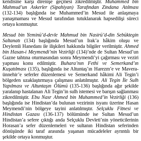
kendisine karşı direnişe geçmesi zikredilmiştir.
Muhammed bin
Mahmud’un Askerler (Sipahiyan) Tarafından Zindana Atılması
(132-134) baş­lığında ise Muhammed’in Mesud ile anlaşmaya
yanaşmaması ve Mesud tarafından tutuklanarak hapsedilişi süreci
ortaya konmuştur.
Mesud bin Yeminü’d-devle Mahmud bin Nasirü’d-din Sebüktegin
Saltanatı
(134) başlığında Mesud’un Irak’a hâkim oluşu ve
Deylemli Hanedanı ile ilişki­leri hakkında bilgiler verilmiştir.
Ahmed
bin Hasan-i Meymendi’nin Vezir­liği
(134)’nde de Sultan Mesud’un
Gazne tahtına oturmasından sonra Meymen­di’yi çağırması ve veziri
yapması konu edilmiştir.
Buhara’nın Fethi ve Semer­kand’ın
Kuşatılması
(135), başlığında ise Altuntaş’ın Harezm’e ve Mavera­
ünnehir’e seferler düzenlemesi ve Semerkand hâkimi Ali Tegin’i
bölgeden uzak­laştırmaya çalışması anlatılmıştır.
Ali Tegin İle Sulh
Yapılması ve Altunta­şın Ölümü
(135-136) başlığında ağır şekilde
yaralanıp hastalanan Ali Tegin’in sulh istemesi ve barışın sağlanması
zikredilmiştir.
Ebu Nasr Ahmed bin Mu­hammed’in Vezirliği
(136)
başlığında ise Hindistan’da bulunan vezirinin isyanı üzerine Hasan
Meymendi’nin bölgeye tayini anlatılmıştır.
Selçuklu Fitnesi ve
Hindistan Gazası
(136-137) bölümünde ise Sultan Mesud’un
Hindistan’a se­fere çıktığı anda Selçuklu Devleti’nin yöneticilerinin
Horasan’a sefer düzen­lemeleri ve sultanın Hindistan seferinden
dönüşünde iki taraf arasında yaşa­nan mücadeleler ayrıntılı bir
şekilde ortaya konmuştur.