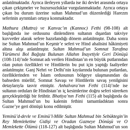
anlatılmaktadır. Ayrıca ilerleyen yıllarda ise iki devlet ara­sında ortaya
çıkan çekişmeler ve huzursuzluklar vurgulanmaktadır. Ayrıca or­taya
çıkan bu durum üzerine sultan Mahmud’un düzenlediği Harezm
seferi­nin ayrıntıları ortaya konmaktadır.
Mathura (Muttra) ve Kanvac’ın (Kannoc) Fethi
(98-108) alt
başlığında ise ordusunu dinlendiren sultanın dışardan takviye
kuvvetler alarak sefere hazır­landığı dönem anlatılmıştır. Daha sonra
ise Sultan Mahmud’un Keşmir’e se­feri ve Hind ahalisini hâkimiyeti
altına alışı anlatılmıştır.
Sultan Mahmud’un Somnat Tarafına
Yürümesi Bol Bağışta Bulunan Allahın İnayetiyle Geri Dö­nüşü
(108-114)’nde Somnat adı verilen Hindistan’ın en büyük putlarından
olan putun özellikleri ve Hintlilerin bu put için yaptığı faaliyetler
anlatılmıştır. Ganj Nehri ve Delhi’nin kıyılarında bulunan putlardan,
özelliklerinden ve İs­lam ordusunun bölgeye ulaşmasından da
bahseden müellif, Somnat Savaşı ve Hintlilerin savaş yenilgisini
detaylarıyla tasvir etmiştir.
Anhalvara’nın Fethi
(114)’nde ise
sultanın orduları ile Hindistan’ın iç kesimlerine doğru seferi sü­rerken
gerçekleştirdiği bir fetihtir.
Bhatiya’nın Fethi
(115) alt başlığında da
Sultan Mahmud’un bu kalenin fethini tamamladıktan sonra
Gazne’ye geri dönüşü konu edilmiştir.
Yeminü’d-devle ve Eminü’l-Mille Sultan Mahmud bin Sebüktegin’in
Rey Memleketine Gidişi ve Oradan Gazneye Dönüşü ve O
Memlekette Ölümü
(118-127) alt başlığında Sultan Mahmud’un son