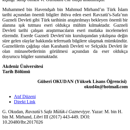
Muhammed bin Havendşah bin Mahmud Mirhand’ın Türk İslam
tarihi açısından önemli bilgiler ihtiva eden eseri Ravzatü’s-Safa’nın
Gazneli Devleti gibi Türk tarihinin araştırılmayı bekleyen önemli bir
alanına ışık tutması eseri oldukça mühim kılmaktadır. Gazneli
Devleti tarihi çalışan araştırmacıların eseri mutlaka incelemeleri
elzemdir. Eserde Gazneli Devleti’nin kuruluşun­dan yıkılışına değin
süre gelen olaylar hakkında teferruatlı bilgilere ulaşmak mümkündür.
Gaznelilerin çağdaşı olan Karahanlı Devleti ve Selçuklu Devleti ile
olan münasebetlerinin görülmesi açısından da eser oldukça
doyurucu bilgiler sunmaktadır.
Akdeniz Üniversitesi
Tarih Bölümü
Gülseri OKUDAN (Yüksek Lisans Öğrencisi)
okud4n@hotmail.com
Atıf Düzeni
Direkt Link
G. Okudan,
Ravzatü’s Safa Mülük-i Gazneviyye.
Yazar: M. bin H.
bin M. Mirhand,
Libri
III (2017) 443-449. DOI:
10.20480/lbr.2017026