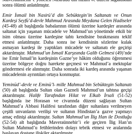
sonra ölümü anlatılmıştır.
Emir İsmail bin Nasirü’d din Sebüktegin’in Saltanatı ve Onun
Kardeşi Sey­fü’d-devle Mahmud Arasında Meydana Gelen Hadiseler
(45-48
) alt başlığında babalarının ölümü üzerine kardeşler arasında
saltanat için yaşanan müca­dele ve Mahmud’un yönetimde etkili bir
isim olması üzerine kardeşine tahtı kendisine bırakmasını teklif
etmesi anlatılmıştır. Daha sonra ise kendisinin sözlerine kulak
asmayan kardeşi ile yaptıkları mücadele ve saltanatı ele geçi­rişi
aktarılmıştır.
Mahmud’un İsmail Karşısında Galib Gelmesi
(49)’nde
ise Emir İsmail’in kardeşinin Gazne’ye hâkim olduğunu öğrenmesi
üzerine böl­ge­ye doğru harekete geçmesi ve Mahmud’a mektuplar
göndermesi ele alın­mıştır. Daha sonrada iki kardeş arasında yaşanan
mücadelenin ayrıntıları or­taya konmuştur.
Yeminüd’-devle ve Eminü’l- mille Mahmud bin Sebüktegin Saltanatı
(50) alt başlığında Sultan olan Gazneli Mahmud’un tahtına geçişi
aktarılmıştır.
Ha­life Tarafından Hilat ve Elkab İrsali
(51-52)
başlığında ise Horasan ve civarında düzeni sağlayan Sultan
Mahmud’a Abbasi Halifesi tarafından diğer sultanlara verilmeyen
çeşitli unvanların verilişi ve sultanın Hindistan’a gazve yapmayı
amaç edinişi aktarılmıştır.
Sultan Mahmud’un İlig Han ile Dostluğu
(52-54) alt başlığında Maveraünnehir’i ele geçiren İlig Han’ın
Sultan Mahmud’u fetihle­rin­den dolayı tebrik etmesi ve aralarında
başlayan dostane ilişkiler aktarılmıştır.