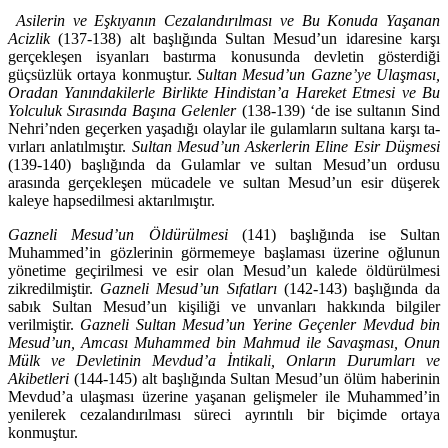
Asilerin ve Eşkıyanın Cezalandırılması ve Bu Konuda Yaşanan
Acizlik
(137-138) alt başlığında Sultan Mesud’un idaresine karşı
gerçekleşen isyanları bas­tırma konusunda devletin gösterdiği
güçsüzlük ortaya konmuştur.
Sultan Mesud’un Gazne’ye Ulaşması,
Oradan Yanındakilerle Birlikte Hindistan’a Ha­reket Etmesi ve Bu
Yolculuk Sırasında Başına Gelenler
(138-139) ‘de ise sulta­nın Sind
Nehri’nden geçerken yaşadığı olaylar ile gulamların sultana karşı ta­
vırları anlatılmıştır.
Sultan Mesud’un Askerlerin Eline Esir Düşmesi
(139-140) başlığında da Gulamlar ve sultan Mesud’un ordusu
arasında gerçekleşen mücadele ve sultan Mesud’un esir düşerek
kaleye hapsedilmesi aktarılmıştır.
Gazneli Mesud’un Öldürülmesi
(141) başlığında ise Sultan
Muhammed’in gözlerinin görmemeye başlaması üzerine oğlunun
yönetime geçirilmesi ve esir olan Mesud’un kalede öldürülmesi
zikredilmiştir.
Gazneli Mesud’un Sı­fatları
(142-143) başlığında da
sabık Sultan Mesud’un kişiliği ve unvanları hakkında bilgiler
verilmiştir.
Gazneli Sultan Mesud’un Yerine Geçenler Mev­dud bin
Mesud’un, Amcası Muhammed bin Mahmud ile Savaşması, Onun
Mülk ve Devletinin Mevdud’a İntikali, Onların Durumları ve
Akibetleri
(144-145) alt başlığında Sultan Mesud’un ölüm haberinin
Mevdud’a ulaşması üze­rine yaşanan gelişmeler ile Muhammed’in
yenilerek cezalandırılması süreci ayrıntılı bir biçimde ortaya
konmuştur.