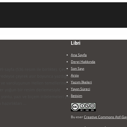
Libri
Ana Sayfa
Dergi Hakkında
Son Sayı
 sayfa (536 resim ile birlikte). Çev.:
Arşiv
redeyse çeyrek asır boyunca yazdığı
Yazım İlkeleri
m ve varoluşunun Hellen temellerine
Yayın Süreci
ser yoğun bir resim derlemesiyle
İletişim
 yontu, yazı ve biçem irdelemeleri yer
 hazırlıkları …
Bu eser
Creative Commons Atıf-Gayr