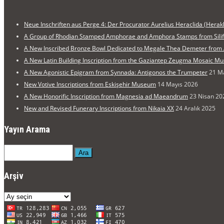
Neue Inschriften aus Perge 4: Der Procurator Aurelius Heraclida (Herakli
A Group of Rhodian Stamped Amphorae and Amphora Stamps from Sil
A New Inscribed Bronze Bowl Dedicated to Megale Thea Demeter from
A New Latin Building Inscription from the Gaziantep Zeugma Mosaic 
A New Agonistic Epigram from Synnada: Antigonos the Trumpeter
21 M
New Votive Inscriptions from Eskişehir Museum
14 Mayıs 2026
A New Honorific Inscription from Magnesia ad Maeandrum
23 Nisan 20
New and Revised Funerary Inscriptions from Nikaia XX
24 Aralık 2025
Yayın Arama
Ara
Arşiv
Arşiv