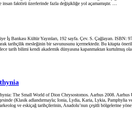
de insan faktörü üzerlerinde fazla değişikliğe yol açamamıştır. …
 İş Bankası Kültür Yayınları, 192 sayfa. Çev. S. Çağlayan. ISBN: 97
ak tarihçilik mesleğinin bir savunusunu içermektedir. Bu kitapta öneril
öylece tarih bilimi kendi akademik dünyasına kapanmaktan kurtulmuş ola
thynia
nia: The Small World of Dion Chrysostomos. Aarhus 2008. Aarhus Un
inde (Klasik adlandırmayla; Ionia, Lydia, Karia, Lykia, Pamphy­lia ve Ki
arkeolog ve eskiçağ tarihçilerinin, Anadolu’nun çeşitli bölgelerine yönel