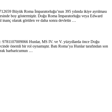
051712659 Büyük Roma İmparatorluğu’nun 395 yılında ikiye ayrılması
ahnesinde boy göstermiştir. Doğu Roma İmparatorluğu veya Edward
l inanç olarak görülen ve daha sonra devletin …
BN: 9781107009066 Hunlar, MS IV. ve V. yüzyıllarda önce Doğu
inde önemli bir rol oynamıştır. Batı Roma’ya Hunlar tarafından son
unarak barbaricumun …