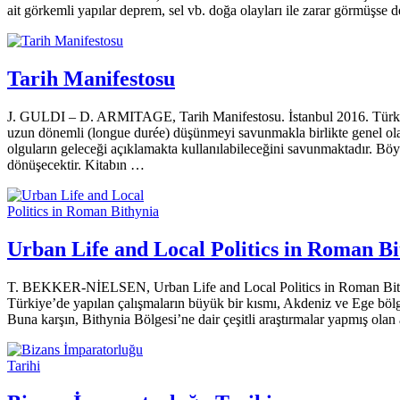
ait görkemli yapılar deprem, sel vb. doğa olayları ile zarar görmüşse 
Tarih Manifestosu
J. GULDI – D. ARMITAGE, Tarih Manifestosu. İstanbul 2016. Türkiye
uzun dönemli (longue durée) düşünmeyi savunmakla birlikte genel olar
olguların geleceği açıklamakta kullanılabi­leceğini savunmaktadır. B
dönüşecektir. Kitabın …
Urban Life and Local Politics in Roman Bi
T. BEKKER-NİELSEN, Urban Life and Local Politics in Roman Bithy
Türkiye’de yapılan çalışmaların büyük bir kısmı, Akdeniz ve Ege bölges
Buna karşın, Bithynia Bölgesi’ne dair çeşitli araştırmalar yapmış olan 