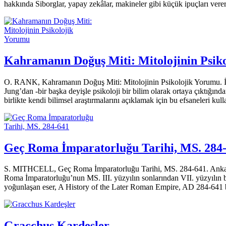
hakkında Siborglar, yapay zekâlar, makineler gibi küçük ipuçları vere
Kahramanın Doğuş Miti: Mitolojinin Psik
O. RANK, Kahramanın Doğuş Miti: Mitolojinin Psikolojik Yorumu. İs
Jung’dan -bir başka deyişle psikoloji bir bilim olarak ortaya çıktığınd
birlikte kendi bilimsel araştırmalarını açıklamak için bu efsaneleri kul
Geç Roma İmparatorluğu Tarihi, MS. 284
S. MITHCELL, Geç Roma İmparatorluğu Tarihi, MS. 284-641. Ankara 
Roma İmparatorluğu’nun MS. III. yüzyılın sonlarından VII. yüzyılın başl
yoğunlaşan eser, A His­tory of the Later Roman Empire, AD 284-641 ba
Gracchus Kardeşler