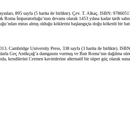
yınları, 895 sayfa (5 harita ile birlikte). Çev. T. Alkaç. ISBN: 9786
üyük Roma İmparator­luğu’nun devamı olarak 1453 yılına kadar tarih s
u’ndan miras almış olduğu köklerini başlangıçta doğu kökenli bir batı
. Cambridge University Press, 338 sayfa (3 harita ile birlikte). IS
larla Geç Antikçağ’a damgasını vurmuş ve Batı Roma’nın dağılma sürec
sında, kendilerini Cermen kavimlerine alternatif bir süper güç olarak s