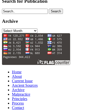
Search for Publication
Search
Archive
Archive
Home
About
Current Issue
Ancient Sources
Archive
Malpractice
Principles
Process
Contact