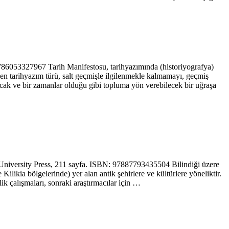
86053327967 Tarih Manifestosu, tarihyazımında (historiyografya)
en tarihyazım türü, salt geçmişle ilgilenmekle kalmamayı, geçmiş
cak ve bir zamanlar olduğu gibi topluma yön ve­rebilecek bir uğraşa
iversity Press, 211 sayfa. ISBN: 97887793435504 Bilindiği üzere
likia bölgelerinde) yer alan antik şehirlere ve kültürlere yöneliktir.
ik çalışmaları, sonraki araştırmacılar için …