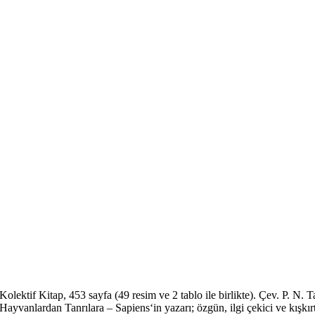
lektif Kitap, 453 sayfa (49 resim ve 2 tablo ile birlikte). Çev. P. N
Hayvanlardan Tanrılara – Sapiens‘in yazarı; öz­gün, ilgi çekici ve kışk