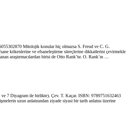
6055302870 Mitolojik konular hiç olmazsa S. Freud ve C. G.
efsane kökenlerine ve efsaneleştirme süreçlerine dikkatlerini çevirmekle
ullanan araştırmacılardan birisi de Otto Rank’tır. O. Rank’ın …
ve 7 Diyagram ile birlikte). Çev. T. Kaçar. ISBN: 9789751632463
melerin uzun anlatısından ziyade siyasi bir tarih anlatısı üzerine