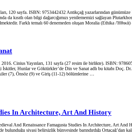
, 120 sayfa. ISBN: 9753442432 Antikçağ yazarlarından günümüze kadar
nda da kısıtlı olan bilgi dağarcığımızı yenilememizi sağlayan Plu­tarkh
bilmekte­dir. Farklı temalı 60 denemeden oluşan Moralia (Ethika /Ἠθικά) a
anat
2016. Cinius Yayınları, 131 sayfa (27 resim ile birlikte). ISBN: 978605
ği İskitler, Hunlar ve Gök­türkler’de Din ve Sanat adlı bu kitabı Doç. Dr
ekiler (7), Önsöz (9) ve Giriş (11-12) bölümle­rine …
es In Architecture, Art And History
 And Renaissance Famagusta Studies In Architecture, Art And Histo
nde bulunduğu siyasi belirsizlik bünyesinde barındırdığı Orta­çağ’dan k