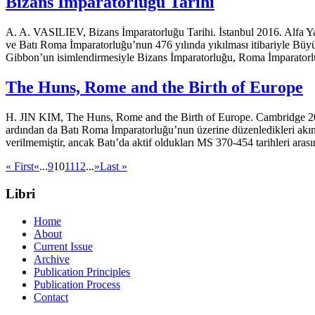
Bizans İmparatorluğu Tarihi
A. A. VASILIEV, Bizans İmparatorluğu Tarihi. İstanbul 2016. Alfa Ya
ve Batı Roma İm­paratorluğu’nun 476 yılında yıkılması itibariyle B
Gibbon’un isimlendirmesiyle Bizans İmparatorluğu, Roma İmparatorluğ
The Huns, Rome and the Birth of Europe
H. JIN KIM, The Huns, Rome and the Birth of Europe. Cambridge 2013
ardından da Batı Roma İmparatorluğu’nun üzerine düzenledikleri akın
verilmemiştir, ancak Batı’da aktif oldukları MS 370-454 tarihleri ara
« First
«
...
9
10
11
12
...
»
Last »
Libri
Home
About
Current Issue
Archive
Publication Principles
Publication Process
Contact