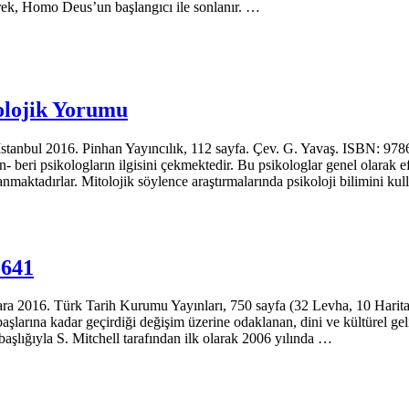
­rek, Homo Deus’un başlangıcı ile sonlanır. …
olojik Yorumu
tanbul 2016. Pinhan Yayıncılık, 112 sayfa. Çev. G. Yavaş. ISBN: 978
an- beri psikologların ilgisini çek­mektedir. Bu psikologlar genel olarak 
lanmaktadırlar. Mitolojik söylence araştırma­larında psikoloji bilimini k
-641
2016. Türk Tarih Kurumu Yayınları, 750 sayfa (32 Levha, 10 Harita 
a­rı­na kadar geçirdiği değişim üzerine odaklanan, dini ve kültürel geliş
şlığıyla S. Mitchell tarafın­dan ilk olarak 2006 yılında …