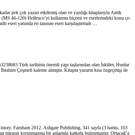
 pek çok yazarı etkilemiş olan ve yaz­dığı kitaplarıyla Antik
os (MS 46-120) Hellence’yi kullanma biçemi ve eserlerindeki konu çe­
dlı eseri ya­nında en tanınan eseri karşılaştırmalı …
3238683 Türk tarihinin önemli yapı taşlarından olan İskitler, Hunlar
. İbrahim Çeşmeli kaleme almış­tır. Kitapta yazarın kısa özgeçmişi ile
ry. Farnham 2012. Ashgate Publishing, 341 sayfa (3 harita, 103
alan mirasın korunmasına bir anlamda katkıda bulunmuştur. Orta­çağ’a