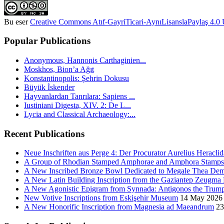
Bu eser
Creative Commons Atıf-GayriTicari-AynıLisanslaPaylaş 4.0 U
Popular Publications
Anonymous, Hannonis Carthaginien...
Moskhos, Bion’a Ağıt
Konstantinopolis: Şehrin Dokusu
Büyük İskender
Hayvanlardan Tanrılara: Sapiens ...
Iustiniani Digesta, XIV. 2: De L...
Lycia and Classical Archaeology:...
Recent Publications
Neue Inschriften aus Perge 4: Der Procurator Aurelius Heraclid
A Group of Rhodian Stamped Amphorae and Amphora Stamps 
A New Inscribed Bronze Bowl Dedicated to Megale Thea Dem
A New Latin Building Inscription from the Gaziantep Zeugm
A New Agonistic Epigram from Synnada: Antigonos the Trump
New Votive Inscriptions from Eskişehir Museum
14 May 2026
A New Honorific Inscription from Magnesia ad Maeandrum
23