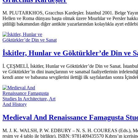
M. PLUTARKHOS, Gracchus Kardeşler. İstanbul 2001. Belge Yayınları
Hellen ve Roma dünyası başta olmak üzere Mısırlılar ve Persler hakkı
şitliliği bakımından diğer antikite yazarlarından kolaylıkla ayırt edile
İskitler, Hunlar ve Göktürkler’de Din ve S
İ. ÇEŞMELİ, İskitler, Hunlar ve Göktürkler’de Din ve Sanat. İstanbul 
ve Göktürkler’in dini inançlarının ve sanatsal faaliyetlerinin irdelendi
kendi anne ve babasına sevgilerini ilet­tiği ilk sayfalardan sonra İçind
Medieval And Renaissance Famagusta Studi
M. J. K. WALSH, P. W. EDBURY – N. S. H. COUREAS (Eds.), Medieval
resim ve 4 tablo ile birlikte). ISBN: 9781409435570 Kıbrıs’ın içerisi