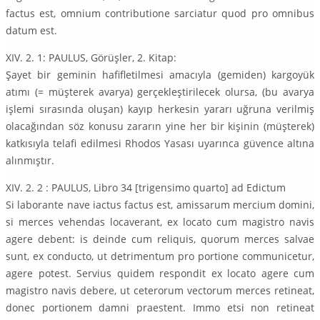
factus est, omnium contributione sarciatur quod pro omnibus
datum est.
XIV. 2. 1: PAULUS, Görüşler, 2. Kitap:
Şayet bir geminin hafifletilmesi amacıyla (gemiden) kargoyük
atımı (= müşterek avarya) gerçekleştirilecek olursa, (bu avarya
işlemi sırasında oluşan) kayıp herkesin yararı uğruna verilmiş
olacağından söz konusu zararın yine her bir kişinin (müşterek)
katkısıyla telafi edilmesi Rhodos Yasası uyarınca güvence altına
alınmıştır.
XIV. 2. 2 : PAULUS, Libro 34 [trigensimo quarto] ad Edictum
Si laborante nave iactus factus est, amissarum mercium domini,
si merces vehendas locaverant, ex locato cum magistro navis
agere debent: is deinde cum reliquis, quorum merces salvae
sunt, ex conducto, ut detrimentum pro portione communicetur,
agere potest. Servius quidem respondit ex locato agere cum
magistro navis debere, ut ceterorum vectorum merces retineat,
donec portionem damni praestent. Immo etsi non retineat