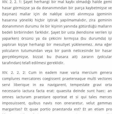
XIV. 2. 2. 1: Şayet herhangi bir mal kaybı olmadığı halde gemi
hasar görmüşse ya da donanımından bir parça kaybetmişse ve
(taşınan) mallar için de nakliye ücreti alınmışsa (geminin
hasarına yönelik) hiçbir iştirak yapılmamalıdır, zira geminin
donanımının durumu ile bir kişinin yanında götürdüğü malların
bedeli birbirinden farklıdır. Şayet bir usta (kendisine verilen işi
yaparken) örsünü ya da çekicini kırmışsa (bu durumda) işi
yaptıran kişiye herhangi bir mesuliyet yüklenemez. Ama eğer
yolcuların tutumundan veya bir panik neticesinde bir hasar
gerçekleşmişse, bizzat bu (hasara ait) zararın (yolcular
tarafından) telafi edilmesi gereklidir.
XIV. 2. 2. 2: Cum in eadem nave varia mercium genera
complures mercatores coegissent praetereaque multi vectores
servi liberique in ea navigarent, tempestate gravi orta
necessario iactura facta erat: quaesita deinde sunt haec: an
omnes iacturam praestare oporteat et si qui tales merces
imposuissent, quibus navis non oneraretur, velut gemmas
margaritas? Et quae portio praestanda est? Et an etiam pro