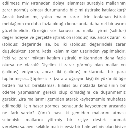
edilmese mi? Fırtınadan dolayı ıslanması suretiyle mallarının
zarar görmüş olması durumunda bile mi (iştirake katılacaktır)?
Ancak kaybın mı, yoksa malın zararı için toplanan iştirak
meblağının mı daha fazla olduğu konusunda daha net bir ayrım
gözetilmelidir. Örneğin söz konusu bu mallar yirmi (solidus)
değerindeyse ve gerçekte iştirak on (solidus) ise, ancak zarar iki
(solidus) değerinde ise, bu iki (solidus) değerindeki zarar
düşüldükten sonra, katkı kalan miktar üzerinden yapılmalıdır.
Peki ya zarar miktarı katılım (iştirak) miktarından daha fazla
olursa ne olacak? Diyelim ki zarar görmüş olan mallar on
(solidus) ediyorsa, ancak iki (solidus) miktarında bir para
toplanmışsa… Şüphesiz ki (zarara uğrayan kişi) iki yükümlülüğe
birden maruz bırakılamaz. Bilakis bu noktada kendisinin bir
ödeme yapmasının gerekli olup olmadığını da düşünmemiz
gerekir. Zira mallarımı gemiden atarak kaybetmemle muhafaza
edilmediği için hasar görmesi sonucunda kaybetmem arasında
ne fark vardır? Çünkü nasıl ki gemiden mallarını atması
sebebiyle mallarını yitirmiş bir kişiye destek sunmak
gerekiyorsa, aynı şekilde malı işlevsiz bir hale gelmiş olan kişiye