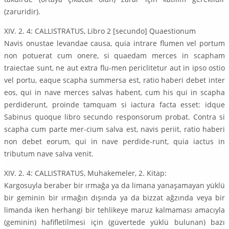
(zaruridir).
XIV. 2. 4: CALLISTRATUS, Libro 2 [secundo] Quaestionum
Navis onustae levandae causa, quia intrare flumen vel portum
non potuerat cum onere, si quaedam merces in scapham
traiectae sunt, ne aut extra flu-men periclitetur aut in ipso ostio
vel portu, eaque scapha summersa est, ratio haberi debet inter
eos, qui in nave merces salvas habent, cum his qui in scapha
perdiderunt, proinde tamquam si iactura facta esset: idque
Sabinus quoque libro secundo responsorum probat. Contra si
scapha cum parte mer-cium salva est, navis periit, ratio haberi
non debet eorum, qui in nave perdide-runt, quia iactus in
tributum nave salva venit.
XIV. 2. 4: CALLISTRATUS, Muhakemeler, 2. Kitap:
Kargosuyla beraber bir ırmağa ya da limana yanaşamayan yüklü
bir geminin bir ırmağın dışında ya da bizzat ağzında veya bir
limanda iken herhangi bir tehlikeye maruz kalmaması amacıyla
(geminin) hafifletilmesi için (güvertede yüklü bulunan) bazı