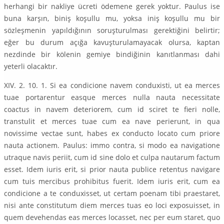
herhangi bir nakliye ücreti ödemene gerek yoktur. Paulus ise
buna karşın, biniş koşullu mu, yoksa iniş koşullu mu bir
sözleşmenin yapıldığının soruşturulması gerektiğini belirtir;
eğer bu durum açığa kavuşturulamayacak olursa, kaptan
nezdinde bir kölenin gemiye bindiğinin kanıtlanması dahi
yeterli olacaktır.
XIV. 2. 10. 1. Si ea condicione navem conduxisti, ut ea merces
tuae portarentur easque merces nulla nauta necessitate
coactus in navem deteriorem, cum id sciret te fieri nolle,
transtulit et merces tuae cum ea nave perierunt, in qua
novissime vectae sunt, habes ex conducto locato cum priore
nauta actionem. Paulus: immo contra, si modo ea navigatione
utraque navis periit, cum id sine dolo et culpa nautarum factum
esset. Idem iuris erit, si prior nauta publice retentus navigare
cum tuis mercibus prohibitus fuerit. Idem iuris erit, cum ea
condicione a te conduxisset, ut certam poenam tibi praestaret,
nisi ante constitutum diem merces tuas eo loci exposuisset, in
quem devehendas eas merces locasset, nec per eum staret, quo