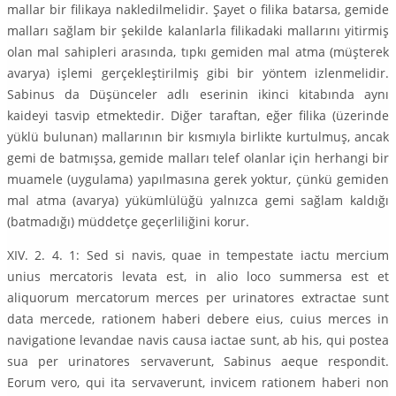
mallar bir filikaya nakledilmelidir. Şayet o filika batarsa, gemide
malları sağlam bir şekilde kalanlarla filikadaki mallarını yitirmiş
olan mal sahipleri arasında, tıpkı gemiden mal atma (müşterek
avarya) işlemi gerçekleştirilmiş gibi bir yöntem izlenmelidir.
Sabinus da Düşünceler adlı eserinin ikinci kitabında aynı
kaideyi tasvip etmektedir. Diğer taraftan, eğer filika (üzerinde
yüklü bulunan) mallarının bir kısmıyla birlikte kurtulmuş, ancak
gemi de batmışsa, gemide malları telef olanlar için herhangi bir
muamele (uygulama) yapılmasına gerek yoktur, çünkü gemiden
mal atma (avarya) yükümlülüğü yalnızca gemi sağlam kaldığı
(batmadığı) müddetçe geçerliliğini korur.
XIV. 2. 4. 1: Sed si navis, quae in tempestate iactu mercium
unius mercatoris levata est, in alio loco summersa est et
aliquorum mercatorum merces per urinatores extractae sunt
data mercede, rationem haberi debere eius, cuius merces in
navigatione levandae navis causa iactae sunt, ab his, qui postea
sua per urinatores servaverunt, Sabinus aeque respondit.
Eorum vero, qui ita servaverunt, invicem rationem haberi non