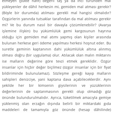
etmeyen (yükte hafif) değerli taş ya da inci türünden mal
yükleyenler de dâhil herkesin mi, gemiden mal atması gerekir?
(Böyle bir durumda) atılması gerekli mal hangisi olmalıdır?
Özgürlerin yanında tutsaklar tarafından da mal atılması gerekir
mi? Ve bu durum nasıl bir davayla çözümlenebilir? (Avarya
işlemine ilişkin) bu yükümlülük gemi kargosunun hayrına
olduğu için gemiden mal atımı yapmış olan kişiler arasında
bulunan herkese geri ödeme yapılması herkesi hoşnut eder. Bu
suretle geminin kaptanının dahi yükümlülük altına alınmış
olması doğru (bir uygulama) olur. Atılacak olan malın miktarını
ise malların değerine göre tevzi etmek gereklidir. Özgür
insanlar için hiçbir değer biçilmez (özgür insanlar için bir fiyat
bildiriminde bulunulamaz). Sözleşme gereği kayıp malların
sahipleri denizciye, yani kaptana dava açabileceklerdir. Aynı
şekilde her bir kimsenin giysilerinin ve yüzüklerinin
değerlerinin de saptanmasının gerekli olup olmadığı göz
önünde bulundurulmalıdır. Ayrıca, tüketilmek amacıyla gemiye
yüklenmiş olan erzağın dışında belirli bir miktardaki gıda
maddeleri de tamamıyla göz önünde (hesap dâhilinde)