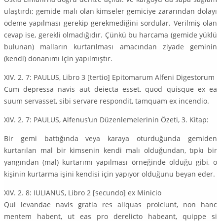
ulaştırdı; gemide malı olan kimseler gemiciye zararından dolayı
ödeme yapılması gerekip gerekmediğini sordular. Verilmiş olan
cevap ise, gerekli olmadığıdır. Çünkü bu harcama (gemide yüklü
bulunan) malların kurtarılması amacından ziyade geminin
(kendi) donanımı için yapılmıştır.
XIV. 2. 7: PAULUS, Libro 3 [tertio] Epitomarum Alfeni Digestorum
Cum depressa navis aut deiecta esset, quod quisque ex ea
suum servasset, sibi servare respondit, tamquam ex incendio.
XIV. 2. 7: PAULUS, Alfenus’un Düzenlemelerinin Özeti, 3. Kitap:
Bir gemi battığında veya karaya oturduğunda gemiden
kurtarılan mal bir kimsenin kendi malı olduğundan, tıpkı bir
yangından (mal) kurtarımı yapılması örneğinde olduğu gibi, o
kişinin kurtarma işini kendisi için yapıyor olduğunu beyan eder.
XIV. 2. 8: IULIANUS, Libro 2 [secundo] ex Minicio
Qui levandae navis gratia res aliquas proiciunt, non hanc
mentem habent, ut eas pro derelicto habeant, quippe si