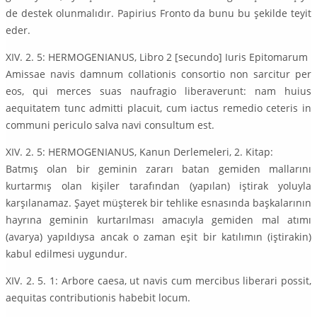
de destek olunmalıdır. Papirius Fronto da bunu bu şekilde teyit
eder.
XIV. 2. 5: HERMOGENIANUS, Libro 2 [secundo] Iuris Epitomarum
Amissae navis damnum collationis consortio non sarcitur per
eos, qui merces suas naufragio liberaverunt: nam huius
aequitatem tunc admitti placuit, cum iactus remedio ceteris in
communi periculo salva navi consultum est.
XIV. 2. 5: HERMOGENIANUS, Kanun Derlemeleri, 2. Kitap:
Batmış olan bir geminin zararı batan gemiden mallarını
kurtarmış olan kişiler tarafından (yapılan) iştirak yoluyla
karşılanamaz. Şayet müşterek bir tehlike esnasında başkalarının
hayrına geminin kurtarılması amacıyla gemiden mal atımı
(avarya) yapıldıysa ancak o zaman eşit bir katılımın (iştirakin)
kabul edilmesi uygundur.
XIV. 2. 5. 1: Arbore caesa, ut navis cum mercibus liberari possit,
aequitas contributionis habebit locum.