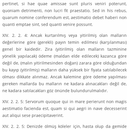
pertinet, si hae quae amissae sunt pluris veniri poterunt,
quoniam detrimenti, non lucri fit praestatio. Sed in his rebus,
quarum nomine conferendum est, aestimatio debet haberi non
quanti emptae sint, sed quanti venire possunt.
XIV. 2. 2. 4: Ancak kurtarılmış veya yitirilmiş olan malların
değerlerine göre (gerekli) payın temin edilmesi (karşılanması)
genel bir kaidedir. Zira (yitirilmiş olan malların tazminine
yönelik yapılacak) ödeme (maldan elde edilecek) kazanca göre
değil de, (malın yitirilmesinden doğan) zarara göre olduğundan
bu kayıp (yitirilmiş) malların daha yüksek bir fiyata satılabilecek
olması dikkate alınmaz. Ancak kalemine göre ödeme yapılması
gereken mallarda bu malların ne kadara alınacakları değil de,
ne kadara satılacakları göz önünde bulundurulmalıdır.
XIV. 2. 2. 5: Servorum quoque qui in mare perierunt non magis
aestimatio facienda est, quam si qui aegri in nave decesserint
aut aliqui sese praecipitaverint.
XIV. 2. 2. 5: Denizde ölmüş köleler için, hasta olup da gemide