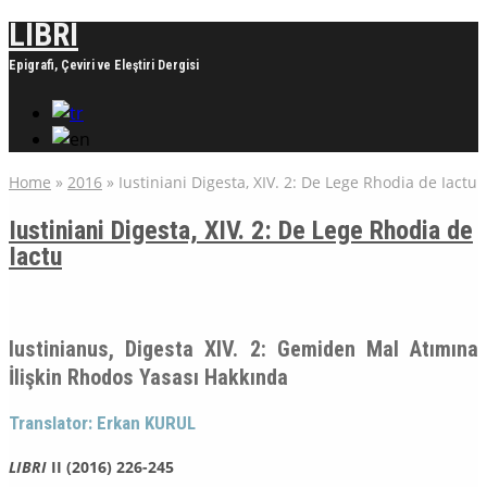
LIBRI
Epigrafi, Çeviri ve Eleştiri Dergisi
Home
»
2016
»
Iustiniani Digesta, XIV. 2: De Lege Rhodia de Iactu
Iustiniani Digesta, XIV. 2: De Lege Rhodia de
Iactu
Iustinianus, Digesta XIV. 2: Gemiden Mal Atımına
İlişkin Rhodos Yasası Hakkında
Translator: Erkan KURUL
LIBRI
II (2016) 226-245