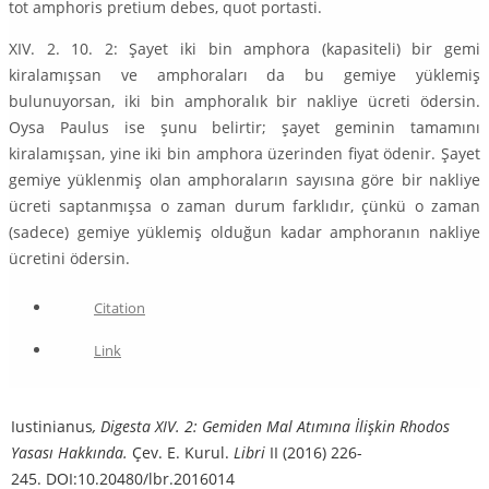
tot amphoris pretium debes, quot portasti.
XIV. 2. 10. 2: Şayet iki bin amphora (kapasiteli) bir gemi
kiralamışsan ve amphoraları da bu gemiye yüklemiş
bulunuyorsan, iki bin amphoralık bir nakliye ücreti ödersin.
Oysa Paulus ise şunu belirtir; şayet geminin tamamını
kiralamışsan, yine iki bin amphora üzerinden fiyat ödenir. Şayet
gemiye yüklenmiş olan amphoraların sayısına göre bir nakliye
ücreti saptanmışsa o zaman durum farklıdır, çünkü o zaman
(sadece) gemiye yüklemiş olduğun kadar amphoranın nakliye
ücretini ödersin.
Citation
Link
Iustinianus
, Digesta XIV. 2: Gemiden Mal Atımına İlişkin Rhodos
Yasası Hakkında.
Çev. E. Kurul.
Libri
II (2016) 226-
245. DOI:10.20480/lbr.2016014