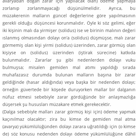
avaryadan doğan zarar için yapılacak olan) ödeme yapmaya
zorlanıp zorlanmayacağı düşünülmelidir. Ayrıca, bu
müzakerenin malların güncel değerlerine göre yapılmasının
gerekli olduğu düşüncesi korunmalıdır. Öyle ki söz gelimi, eğer
iki kişinin malı da yirmişer (solidus) ise ve birinin malının değeri
ıslanmış olmasından dolayı on’a (solidus) düşmüşse, malı zarar
görmemiş olan kişi yirmi (solidus) üzerinden, zarar görmüş olan
kişiyse on (solidus) üzerinden (iştirak sürecine) katkıda
bulunmalıdır. Zararlar şu gibi nedenlerden dolayı vuku
bulmuşsa; misalen gemiden mal atımı yapıldığı sırada
muhafazasız durumda bulunan malların başına bir zarar
geldiğinde (hasar aldığında) veya başka bir nedenden dolayı;
örneğin güvertede bir köşede duruyorken mallar bir dalganın
nüfuz etmesi sebebiyle zarar gördüğünde bir anlaşmazlığa
düşersek şu hususları müzakare etmek gerekecektir.
(Dalga sebebiyle malları zarar görmüş kişi için) ödeme yapmak
kaçınılmaz olacaktır; zira bu kimse de gemiden mal atma
(avarya) yükümlülüğünden dolayı zarara uğratıldığı için (o kimse
de) söz konusu nedenden dolayı ödeme yükümlülüğüne dâhil