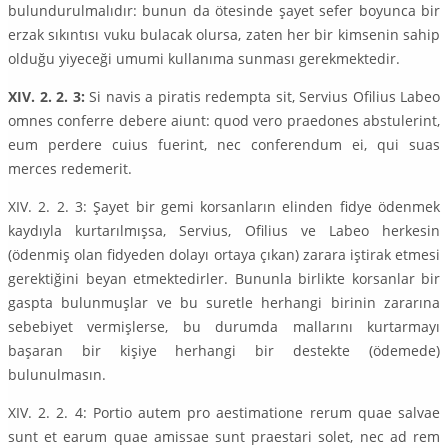
bulundurulmalıdır: bunun da ötesinde şayet sefer boyunca bir
erzak sıkıntısı vuku bulacak olursa, zaten her bir kimsenin sahip
olduğu yiyeceği umumi kullanıma sunması gerekmektedir.
XIV. 2. 2. 3:
Si navis a piratis redempta sit, Servius Ofilius Labeo
omnes conferre debere aiunt: quod vero praedones abstulerint,
eum perdere cuius fuerint, nec conferendum ei, qui suas
merces redemerit.
XIV. 2. 2. 3: Şayet bir gemi korsanların elinden fidye ödenmek
kaydıyla kurtarılmışsa, Servius, Ofilius ve Labeo herkesin
(ödenmiş olan fidyeden dolayı ortaya çıkan) zarara iştirak etmesi
gerektiğini beyan etmektedirler. Bununla birlikte korsanlar bir
gaspta bulunmuşlar ve bu suretle herhangi birinin zararına
sebebiyet vermişlerse, bu durumda mallarını kurtarmayı
başaran bir kişiye herhangi bir destekte (ödemede)
bulunulmasın.
XIV. 2. 2. 4: Portio autem pro aestimatione rerum quae salvae
sunt et earum quae amissae sunt praestari solet, nec ad rem