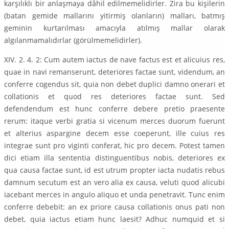
karşılıklı bir anlaşmaya dâhil edilmemelidirler. Zira bu kişilerin
(batan gemide mallarını yitirmiş olanların) malları, batmış
geminin kurtarılması amacıyla atılmış mallar olarak
algılanmamalıdırlar (görülmemelidirler).
XIV. 2. 4. 2: Cum autem iactus de nave factus est et alicuius res,
quae in navi remanserunt, deteriores factae sunt, videndum, an
conferre cogendus sit, quia non debet duplici damno onerari et
collationis et quod res deteriores factae sunt. Sed
defendendum est hunc conferre debere pretio praesente
rerum: itaque verbi gratia si vicenum merces duorum fuerunt
et alterius aspargine decem esse coeperunt, ille cuius res
integrae sunt pro viginti conferat, hic pro decem. Potest tamen
dici etiam illa sententia distinguentibus nobis, deteriores ex
qua causa factae sunt, id est utrum propter iacta nudatis rebus
damnum secutum est an vero alia ex causa, veluti quod alicubi
iacebant merces in angulo aliquo et unda penetravit. Tunc enim
conferre debebit: an ex priore causa collationis onus pati non
debet, quia iactus etiam hunc laesit? Adhuc numquid et si