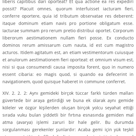
liberis capitibus dari oporteat? Et qua actione ea res expediri
possit? Placuit omnes, quorum interfuisset iacturam fieri,
conferre oportere, quia id tributum observatae res deberent:
itaque dominum etiam navis pro portione obligatum esse.
Iacturae summam pro rerum pretio distribui oportet. Corporum
liberorum aestimationem nullam fieri posse. Ex conducto
dominos rerum amissarum cum nauta, id est cum magistro
acturos. Itidem agitatum est, an etiam vestimentorum cuiusque
et anulorum aestimationem fieri oporteat: et omnium visum est,
nisi si qua consumendi causa imposita forent, quo in numero
essent cibaria: eo magis quod, si quando ea defecerint in
navigationem, quod quisque haberet in commune conferret.
XIV. 2. 2. 2: Aynı gemideki birçok tüccar farklı türden malları
güvertede bir araya getirdiği ve buna ek olarak aynı gemide
köleler ve özgür kişilerden oluşan birçok yolcu seyahat ettiği
sırada vuku bulan şiddetli bir fırtına esnasında gemiden mal
atma (avarya) işlemi zaruri bir hale gelir. Bu durumda
sorgulanması gerekenler şunlardır: Acaba gemi için yük teşkil