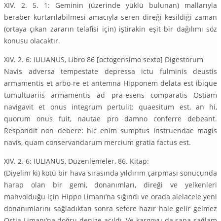
XIV. 2. 5. 1: Geminin (üzerinde yüklü bulunan) mallarıyla
beraber kurtarılabilmesi amacıyla seren direği kesildiği zaman
(ortaya çıkan zararın telafisi için) iştirakin eşit bir dağılımı söz
konusu olacaktır.
XIV. 2. 6: IULIANUS, Libro 86 [octogensimo sexto] Digestorum
Navis adversa tempestate depressa ictu fulminis deustis
armamentis et arbo-re et antemna Hipponem delata est ibique
tumultuariis armamentis ad pra-esens comparatis Ostiam
navigavit et onus integrum pertulit: quaesitum est, an hi,
quorum onus fuit, nautae pro damno conferre debeant.
Respondit non debere: hic enim sumptus instruendae magis
navis, quam conservandarum mercium gratia factus est.
XIV. 2. 6: IULIANUS, Düzenlemeler, 86. Kitap:
(Diyelim ki) kötü bir hava sırasında yıldırım çarpması sonucunda
harap olan bir gemi, donanımları, direği ve yelkenleri
mahvolduğu için Hippo Limanı’na sığındı ve orada alelacele yeni
donanımlarını sağladıktan sonra sefere hazır hale gelir gelmez
Ostia Limanı’na doğru denize açıldı. Ve kargoyu da sapa sağlam