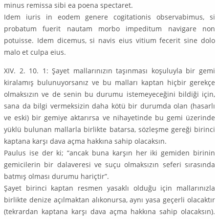
minus remissa sibi ea poena spectaret.
Idem iuris in eodem genere cogitationis observabimus, si
probatum fuerit nautam morbo impeditum navigare non
potuisse. Idem dicemus, si navis eius vitium fecerit sine dolo
malo et culpa eius.
XIV. 2. 10. 1: Şayet mallarınızın taşınması koşuluyla bir gemi
kiralamış bulunuyorsanız ve bu malları kaptan hiçbir gerekçe
olmaksızın ve de senin bu durumu istemeyeceğini bildiği için,
sana da bilgi vermeksizin daha kötü bir durumda olan (hasarlı
ve eski) bir gemiye aktarırsa ve nihayetinde bu gemi üzerinde
yüklü bulunan mallarla birlikte batarsa, sözleşme gereği birinci
kaptana karşı dava açma hakkına sahip olacaksın.
Paulus ise der ki; “ancak buna karşın her iki gemiden birinin
gemicilerin bir dalaveresi ve suçu olmaksızın seferi sırasında
batmış olması durumu hariçtir”.
Şayet birinci kaptan resmen yasaklı olduğu için mallarınızla
birlikte denize açılmaktan alıkonursa, aynı yasa geçerli olacaktır
(tekrardan kaptana karşı dava açma hakkına sahip olacaksın).