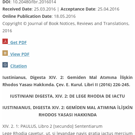
DOI
: 10.20480/lbr.2016014
Received Date
: 25.03.2016 |
Acceptance Date
: 25.04.2016
Online Publication Date
: 18.05.2016
Copyright © Journal of Book Notices, Reviews and Translations,
2016
Get PDF
View PDF
Citation
Iustinianus, Digesta XIV. 2: Gemiden Mal Atımına İlişkin
Rhodos Yasası Hakkında. Çev. E. Kurul. Libri II (2016) 226-245.
IUSTINIANI DIGESTA, XIV. 2: DE LEGE RHODIA DE IACTU
IUSTINIANUS, DIGESTA XIV. 2:
GEMİDEN MAL ATIMINA İLİŞKİN
RHODOS YASASI HAKKINDA
XIV. 2. 1: PAULUS, Libro 2 [secundo] Sententiarum
Lege Rhodia cavetur, ut, si levandae navis gratia iactus mercium