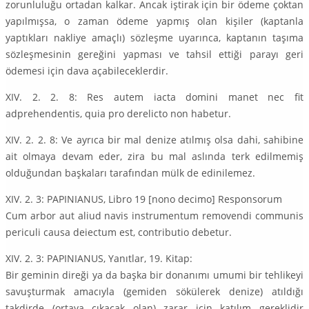
zorunluluğu ortadan kalkar. Ancak iştirak için bir ödeme çoktan
yapılmışsa, o zaman ödeme yapmış olan kişiler (kaptanla
yaptıkları nakliye amaçlı) sözleşme uyarınca, kaptanın taşıma
sözleşmesinin gereğini yapması ve tahsil ettiği parayı geri
ödemesi için dava açabileceklerdir.
XIV. 2. 2. 8: Res autem iacta domini manet nec fit
adprehendentis, quia pro derelicto non habetur.
XIV. 2. 2. 8: Ve ayrıca bir mal denize atılmış olsa dahi, sahibine
ait olmaya devam eder, zira bu mal aslında terk edilmemiş
olduğundan başkaları tarafından mülk de edinilemez.
XIV. 2. 3: PAPINIANUS, Libro 19 [nono decimo] Responsorum
Cum arbor aut aliud navis instrumentum removendi communis
periculi causa deiectum est, contributio debetur.
XIV. 2. 3: PAPINIANUS, Yanıtlar, 19. Kitap:
Bir geminin direği ya da başka bir donanımı umumi bir tehlikeyi
savuşturmak amacıyla (gemiden sökülerek denize) atıldığı
takdirde (ortaya çıkacak olan) zarar için katılım gereklidir