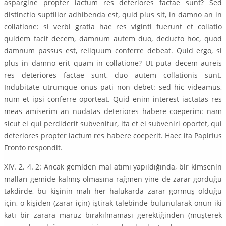
aspargine propter iactum res deteriores factae sunt? Sed
distinctio suptilior adhibenda est, quid plus sit, in damno an in
collatione: si verbi gratia hae res viginti fuerunt et collatio
quidem facit decem, damnum autem duo, deducto hoc, quod
damnum passus est, reliquum conferre debeat. Quid ergo, si
plus in damno erit quam in collatione? Ut puta decem aureis
res deteriores factae sunt, duo autem collationis sunt.
Indubitate utrumque onus pati non debet: sed hic videamus,
num et ipsi conferre oporteat. Quid enim interest iactatas res
meas amiserim an nudatas deteriores habere coeperim: nam
sicut ei qui perdiderit subvenitur, ita et ei subveniri oportet, qui
deteriores propter iactum res habere coeperit. Haec ita Papirius
Fronto respondit.
XIV. 2. 4. 2: Ancak gemiden mal atımı yapıldığında, bir kimsenin
malları gemide kalmış olmasına rağmen yine de zarar gördüğü
takdirde, bu kişinin malı her halükarda zarar görmüş olduğu
için, o kişiden (zarar için) iştirak talebinde bulunularak onun iki
katı bir zarara maruz bırakılmaması gerektiğinden (müşterek