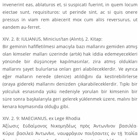
invenerint eas, ablaturos et, si suspicati fuerint, in quem locum
eiectae sunt, requisituros: ut perinde sint, ac si quis onere
pressus in viam rem abiecerit mox cum aliis reversurus, ut
eandem au-ferret.
XIV. 2. 8: IULIANUS, Minicius’tan (Alıntı), 2. Kitap:
Bir geminin hafifletilmesi amacıyla bazı mallarını gemiden atmış
olan kimseler malları üzerinde (artık) hak iddia edemeyecekleri
yönünde bir düşünceye kapılmasınlar, zira atmış oldukları
mallarını şayet bulurlarsa onları geri alabileceklerdir. Ve ayrıca
eğer malların nerede (denize) atıldığını da kestirebilirlerse
(oraya giderek) mallarını denizden çıkarabileceklerdir. Tıpkı bir
yolculuk esnasında yükü nedeniyle yorulan bir kimsenin bir
süre sonra başkalarıyla geri gelerek yüklenmek üzere, malını bir
kenara koymasında olduğu gibi.
XIV. 2. 9: MAECIANUS, ex Lege Rhodia
Ἀξίωσις Εὐδαίμονος Νικομηδέως πρὸς Ἀντωνῖνον βασιλέα∙
Κύριε βασιλεῦ Ἀντωνῖνε, ναυφράγιον ποιήσαντες ἐν τῇ Ἰταλία