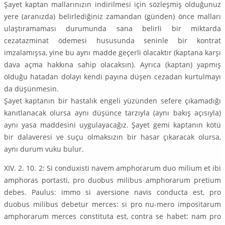
Şayet kaptan mallarınızın indirilmesi için sözleşmiş olduğunuz
yere (aranızda) belirlediğiniz zamandan (günden) önce malları
ulaştıramaması durumunda sana belirli bir miktarda
cezatazminat ödemesi hususunda seninle bir kontrat
imzalamışsa, yine bu aynı madde geçerli olacaktır (kaptana karşı
dava açma hakkına sahip olacaksın). Ayrıca (kaptan) yapmış
olduğu hatadan dolayı kendi payına düşen cezadan kurtulmayı
da düşünmesin.
Şayet kaptanın bir hastalık engeli yüzünden sefere çıkamadığı
kanıtlanacak olursa aynı düşünce tarzıyla (aynı bakış açısıyla)
aynı yasa maddesini uygulayacağız. Şayet gemi kaptanın kötü
bir dalaveresi ve suçu olmaksızın bir hasar çıkaracak olursa,
aynı durum vuku bulur.
XIV. 2. 10. 2: Si conduxisti navem amphorarum duo milium et ibi
amphoras portasti, pro duobus milibus amphorarum pretium
debes. Paulus: immo si aversione navis conducta est, pro
duobus milibus debetur merces: si pro nu-mero impositarum
amphorarum merces constituta est, contra se habet: nam pro