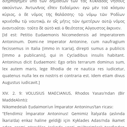
διηρπάγημεν ὑπὸ τῶν δημοσίων τῶν τὰς Κυκλάδας νήσους
οἰκούντων. Ἀντωνῖνος εἶπεν Εὐδαίμονι∙ ἐγὼ μὲν τοῦ κόσμου
κύριος, ὁ δὲ νόμος τῆς θαλάσσης∙ τῷ νόμῳ τῶν Ῥοδίων
κρινέσθω τῷ ναυτıκῷ, ἐν οἷς μήτις τῶν ἡμετέρων αὐτῷ νόμος
ἐναντιοῦται∙ τοῦτο δὲ αὐτὸ καὶ ὁ θειότατος Αὔγουστος ἔκρινεν.
[Id est: Petitio Eudaemonis Nicomedensis ad Imperatorem
Antoninum. Domi-ne Imperator Antonine, cum naufragium
fecissemus in Italia [immo in Icaria], direpti sumus a publicis
[immo a publicanis], qui in Cycladibus insulis habitant.
Antoninus dicit Eudaemoni: Ego orbis terrarum dominus sum,
lex autem maris, lege Rhodia de re nautica res iudicetur,
quatenus nulla lex ex nostris ei contraria est. Idem etiam divus
Augustus iudicavit.]
XIV. 2. 9: VOLUSIUS MAECIANUS, Rhodos Yasası’ndan (Bir
MaddeAlıntı):
Nikomedeialı Eudaimon’un İmparator Antoninus’tan ricası:
“Efendimiz İmparator Antoninus! Gemimiz İtalya’da (aslında
İkaria’da) enkaz haline geldiği için Kyklades Adası’nda ikamet