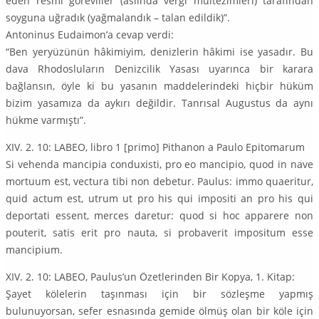
eden resmi görevliler (aslında vergi mültezimleri) tarafından
soyguna uğradık (yağmalandık – talan edildik)”.
Antoninus Eudaimon’a cevap verdi:
“Ben yeryüzünün hâkimiyim, denizlerin hâkimi ise yasadır. Bu
dava Rhodosluların Denizcilik Yasası uyarınca bir karara
bağlansın, öyle ki bu yasanın maddelerindeki hiçbir hüküm
bizim yasamıza da aykırı değildir. Tanrısal Augustus da aynı
hükme varmıştı”.
XIV. 2. 10: LABEO, libro 1 [primo] Pithanon a Paulo Epitomarum
Si vehenda mancipia conduxisti, pro eo mancipio, quod in nave
mortuum est, vectura tibi non debetur. Paulus: immo quaeritur,
quid actum est, utrum ut pro his qui impositi an pro his qui
deportati essent, merces daretur: quod si hoc apparere non
pouterit, satis erit pro nauta, si probaverit impositum esse
mancipium.
XIV. 2. 10: LABEO, Paulus’un Özetlerinden Bir Kopya, 1. Kitap:
Şayet kölelerin taşınması için bir sözleşme yapmış
bulunuyorsan, sefer esnasında gemide ölmüş olan bir köle için