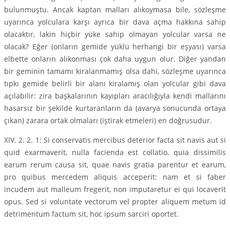
bulunmuştu. Ancak kaptan malları alıkoymasa bile, sözleşme
uyarınca yolculara karşı ayrıca bir dava açma hakkına sahip
olacaktır, lakin hiçbir yüke sahip olmayan yolcular varsa ne
olacak? Eğer (onların gemide yüklü herhangi bir eşyası) varsa
elbette onların alıkonması çok daha uygun olur. Diğer yandan
bir geminin tamamı kiralanmamış olsa dahi, sözleşme uyarınca
tıpkı gemide belirli bir alanı kiralamış olan yolcular gibi dava
açılabilir: zira başkalarının kayıpları aracılığıyla kendi mallarını
hasarsız bir şekilde kurtaranların da (avarya sonucunda ortaya
çıkan) zarara ortak olmaları (iştirak etmeleri) en doğrusudur.
XIV. 2. 2. 1: Si conservatis mercibus deterior facta sit navis aut si
quid exarmaverit, nulla facienda est collatio, quia dissimilis
earum rerum causa sit, quae navis gratia parentur et earum,
pro quibus mercedem aliquis acceperit: nam et si faber
incudem aut malleum fregerit, non imputaretur ei qui locaverit
opus. Sed si voluntate vectorum vel propter aliquem metum id
detrimentum factum sit, hoc ipsum sarciri oportet.