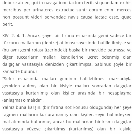
debere ab eo, qui in navigatione iactum fecit, si quaedam ex his
mercibus per urinatores extractae sunt: eorum enim merces
non possunt videri servandae navis causa iactae esse, quae
perit.
XIV. 2. 4. 1: Ancak; şayet bir fırtına esnasında gemi sadece bir
tüccarın mallarının (denize) atılması sayesinde hafifletilmişse ve
(bu aynı gemi rotası üzerindeki) başka bir mevkide batmışsa ve
diğer tüccarların malları kendilerine ücret ödenmiş olan
dalgıçlar vasıtasıyla denizden çıkartılmışsa, Sabinus şöyle bir
kanaatte bulunur;
“Sefer esnasında malları geminin hafifletilmesi maksadıyla
gemiden atılmış olan bir kişiyle malları sonradan dalgıçlar
vasıtasıyla kurtarılmış olan kişiler arasında bir hesaplaşma
(anlaşma) olmalıdır”.
Yalnız buna karşın, (bir fırtına söz konusu olduğunda) her şeye
rağmen mallarını kurtaramamış olan kişiler, seyir halindeyken
mal atımında bulunmuş ancak bu mallardan bir kısmı dalgıçlar
vasıtasıyla yüzeye çıkartılmış (kurtarılmış) olan bir kişiyle