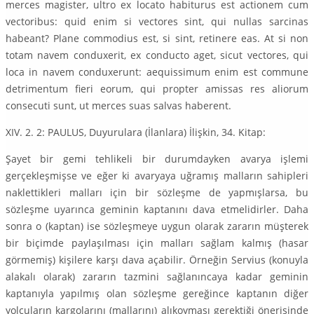
merces magister, ultro ex locato habiturus est actionem cum
vectoribus: quid enim si vectores sint, qui nullas sarcinas
habeant? Plane commodius est, si sint, retinere eas. At si non
totam navem conduxerit, ex conducto aget, sicut vectores, qui
loca in navem conduxerunt: aequissimum enim est commune
detrimentum fieri eorum, qui propter amissas res aliorum
consecuti sunt, ut merces suas salvas haberent.
XIV. 2. 2: PAULUS, Duyurulara (İlanlara) İlişkin, 34. Kitap:
Şayet bir gemi tehlikeli bir durumdayken avarya işlemi
gerçekleşmişse ve eğer ki avaryaya uğramış malların sahipleri
naklettikleri malları için bir sözleşme de yapmışlarsa, bu
sözleşme uyarınca geminin kaptanını dava etmelidirler. Daha
sonra o (kaptan) ise sözleşmeye uygun olarak zararın müşterek
bir biçimde paylaşılması için malları sağlam kalmış (hasar
görmemiş) kişilere karşı dava açabilir. Örneğin Servius (konuyla
alakalı olarak) zararın tazmini sağlanıncaya kadar geminin
kaptanıyla yapılmış olan sözleşme gereğince kaptanın diğer
yolcuların kargolarını (mallarını) alıkoyması gerektiği önerisinde