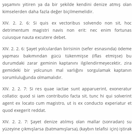
yaşamını yitiren ya da bir şekilde kendini denize atmış olan
kimselerden daha fazla değer biçilmemelidir.
XIV. 2. 2. 6: Si quis ex vectoribus solvendo non sit, hoc
detrimentum magistri navis non erit: nec enim fortunas
cuiusque nauta excutere debet.
XIV. 2. 2. 6: Şayet yolculardan birisinin (sefer esnasında) ödeme
yapması bakımından gücü tükenmişse (iflas etmişse) bu
durumdaki zarar geminin kaptanını ilgilendirmeyecektir, zira
gemideki bir yolcunun mal varlığını sorgulamak kaptanın
sorumluluğunda olmamalıdır.
XIV. 2. 2. 7: Si res quae iactae sunt apparuerint, exoneratur
collatio: quod si iam contributio facta sit, tunc hi qui solverint
agent ex locato cum magistro, ut is ex conducto experiatur et
quod exegerit reddat.
XIV. 2. 2. 7: Şayet denize atılmış olan mallar (sonradan) su
yüzeyine çıkmışlarsa (batmamışlarsa), (kaybın telafisi için) iştirak