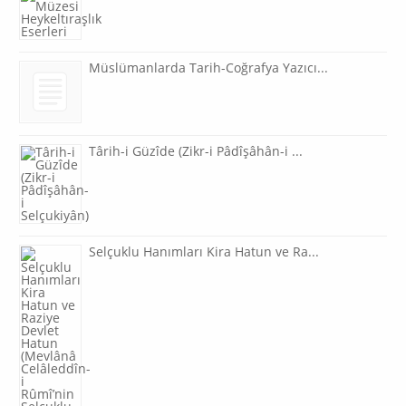
Müslümanlarda Tarih-Coğrafya Yazıcı...
Târih-i Güzîde (Zikr-i Pâdîşâhân-i ...
Selçuklu Hanımları Kira Hatun ve Ra...