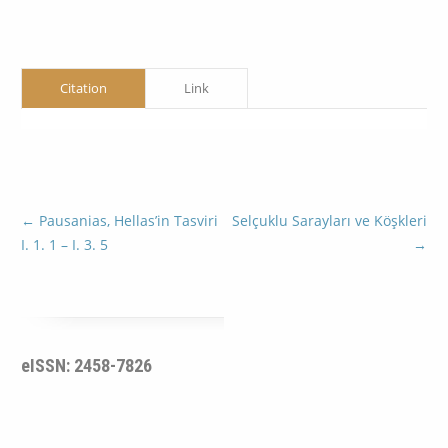
Citation
Link
←
Pausanias, Hellas’in Tasviri
Selçuklu Sarayları ve Köşkleri
I. 1. 1 – I. 3. 5
→
eISSN: 2458-7826