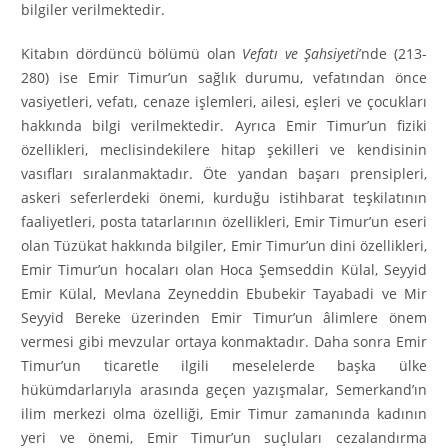
bilgiler verilmektedir.
Kitabın dördüncü bölümü olan
Vefatı ve Şahsiyeti
’nde (213-
280) ise Emir Timur’un sağlık durumu, vefatından önce
vasiyetleri, vefatı, cenaze işlemleri, ailesi, eşleri ve çocukları
hakkında bilgi verilmektedir. Ayrıca Emir Timur’un fiziki
özellikleri, meclisindekilere hitap şekilleri ve kendisinin
vasıfları sıralan­maktadır. Öte yandan başarı prensipleri,
askeri seferlerdeki önemi, kurduğu istihbarat teşkilatının
faaliyetleri, posta tatarlarının özellikleri, Emir Timur’un eseri
olan Tüzükat hakkında bilgiler, Emir Timur’un dini özellikleri,
Emir Timur’un hocaları olan Hoca Şemseddin Külal, Seyyid
Emir Külal, Mevlana Zeyneddin Ebubekir Tayabadi ve Mir
Seyyid Bereke üzerinden Emir Timur’un âlimlere önem
vermesi gibi mevzular ortaya konmaktadır. Daha sonra Emir
Timur’un ticaretle ilgili meselelerde başka ülke
hükümdarlarıyla arasında ge­çen yazışmalar, Semerkand’ın
ilim merkezi olma özelliği, Emir Timur zama­nın­da kadının
yeri ve önemi, Emir Timur’un suçluları cezalandırma