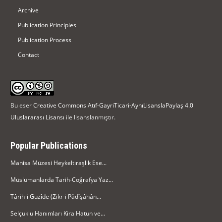
Archive
Publication Principles
Publication Process
Contact
Bu eser
Creative Commons Atıf-GayriTicari-AynıLisanslaPaylaş 4.0
Uluslararası Lisansı
ile lisanslanmıştır.
Popular Publications
Manisa Müzesi Heykeltıraşlık Ese...
Müslümanlarda Tarih-Coğrafya Yaz...
Târih-i Güzîde (Zikr-i Pâdîşâhân...
Selçuklu Hanımları Kira Hatun ve...