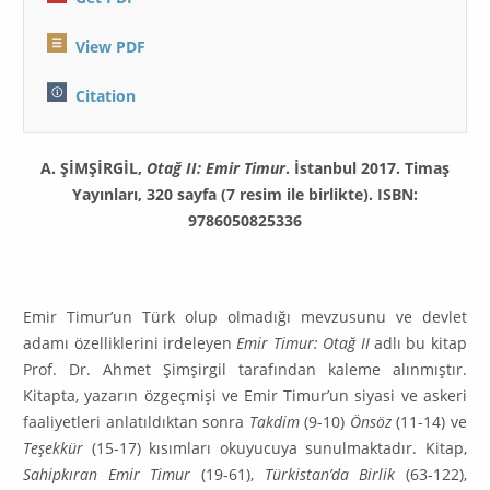
View PDF
Citation
A. ŞİMŞİRGİL,
Otağ II: Emir Timur
. İstanbul 2017. Timaş
Yayınları, 320 sayfa (7 resim ile birlikte). ISBN:
9786050825336
Emir Timur’un Türk olup olmadığı mevzusunu ve devlet
adamı özelliklerini irdeleyen
Emir Timur: Otağ II
adlı bu kitap
Prof. Dr. Ahmet Şimşirgil tarafın­dan kaleme alınmıştır.
Kitapta, yazarın özgeçmişi ve Emir Timur’un siyasi ve askeri
faaliyetleri anlatıldıktan sonra
Takdim
(9-10)
Önsöz
(11-14) ve
Teşek­kür
(15-17) kısımları okuyucuya sunulmaktadır. Kitap,
Sahipkıran Emir Timur
(19-61),
Türkistan’da Birlik
(63-122),