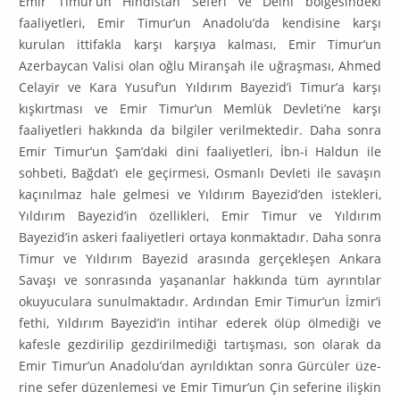
Emir Timur’un Hindistan Seferi ve Delhi bölgesindeki
faaliyet­leri, Emir Timur’un Anadolu’da kendisine karşı
kurulan ittifakla karşı karşıya kal­ması, Emir Timur’un
Azerbaycan Valisi olan oğlu Miranşah ile uğraşması, Ahmed
Celayir ve Kara Yusuf’un Yıldırım Bayezid’i Timur’a karşı
kışkırtması ve Emir Timur’un Memlük Devleti’ne karşı
faaliyetleri hakkında da bilgiler verilmektedir. Daha sonra
Emir Timur’un Şam’daki dini faaliyetleri, İbn-i Haldun ile
sohbeti, Bağ­dat’ı ele geçirmesi, Osmanlı Devleti ile savaşın
kaçınılmaz hale gelmesi ve Yıl­dırım Bayezid’den istekleri,
Yıldırım Bayezid’in özellikleri, Emir Timur ve Yıldırım
Bayezid’in askeri faaliyetleri ortaya kon­maktadır. Daha sonra
Timur ve Yıldırım Ba­yezid arasında gerçekleşen Ankara
Savaşı ve sonrasında yaşananlar hakkında tüm ayrıntılar
okuyuculara sunul­maktadır. Ardından Emir Timur’un İzmir’i
fethi, Yıldı­rım Bayezid’in intihar ederek ölüp ölmediği ve
kafesle gezdirilip gezdirilme­diği tar­tışması, son ola­rak da
Emir Timur’un Anadolu’dan ayrıldıktan sonra Gür­cüler üze­
rine sefer düzenlemesi ve Emir Timur’un Çin seferine ilişkin