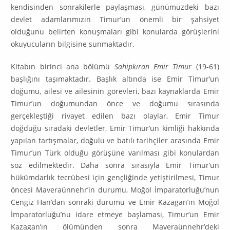
kendisin­den sonrakilerle paylaşması, günümüzdeki bazı
devlet adamlarımızın Ti­mur’un önemli bir şahsiyet
olduğunu belirten konuşmaları gibi konularda gö­rüş­lerini
okuyucuların bilgisine sunmaktadır.
Kitabın birinci ana bölümü
Sahipkıran Emir Timur
(19-61)
başlığını taşı­mak­tadır. Başlık altında ise Emir Timur’un
doğumu, ailesi ve ailesinin görev­leri, bazı kaynaklarda Emir
Timur’un doğumundan önce ve doğumu sırasında
gerçekleş­tiği rivayet edilen bazı olaylar, Emir Timur
doğduğu sıradaki devletler, Emir Ti­mur’un kimliği hakkında
yapılan tartışmalar, doğulu ve batılı tarihçiler arasında Emir
Timur’un Türk olduğu görüşüne varılması gibi konu­lardan
söz edilmektedir. Daha sonra sırasıyla Emir Timur’un
hükümdarlık tecrübesi için gençliğinde yetiş­tirilmesi, Timur
öncesi Maveraünnehr’in du­rumu, Moğol İmparatorluğu’nun
Cen­giz Han’dan sonraki durumu ve Emir Kazagan’ın Moğol
İmparatorluğu’nu ida­re etmeye başlaması, Timur’un Emir
Kazagan’ın ölümünden sonra Mavera­ün­nehr’deki