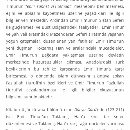
Timur’un “
ehl-i sünnet ve’l-cemaat
” mezhebini be­nim­semesi,
eşini ve ablasını kaybetmesi üzerine yaşadıkları ile ilgili
bilgiler verilmektedir. Ardından Emir Timur’un Sistan Seferi
ile güçlenmesi ve Bust Bölgesi’ndeki faaliyetleri, Emir Timur
ve Şah Veli arasındaki Mazenderan Seferi sırasında yaşanan
yoğun çatış­malar, düzenlenen yeni fetihler, Emir Timur’un
yeni düşmanı Toktamış Han ve aralarındaki mücadeleler,
Emir Ti­mur’un Bağdat’a yaklaşması üzerine devletin
merkezinde huzursuzluklar çıkması, Anadolu’daki Türk
beyliklerinin bu tehlike karşısında Emir Timur’a karşı
birleşmesi, o dönemde İslam dünyasını sıkıntıya sokan
Fazlullah Hu­rufi’nin özellikleri ve Emir Timur’un Fazlullah
Hurufi’yi ceza­lan­dırması ile ilgili bilgiler okuyucunun
bilgisine sunulmaktadır.
Kitabın üçüncü ana bölümü olan
Dünya Gücü
’nde (123-211)
ise, Emir Ti­mur’un Toktamış Han’a ikinci bir sefer
düzenlemesi ve Toktamış Han’a karşı ağır darbeler vurması,