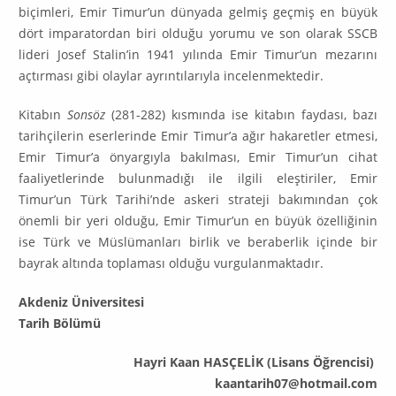
biçimleri, Emir Timur’un dünyada gelmiş geçmiş en büyük
dört imparatordan biri ol­duğu yorumu ve son olarak SSCB
lideri Josef Stalin’in 1941 yılında Emir Ti­mur’un mezarını
açtırması gibi olaylar ayrıntılarıyla incelenmektedir.
Kitabın
Sonsöz
(281-282) kısmında ise kitabın faydası, bazı
tarihçilerin eserlerinde Emir Timur’a ağır hakaretler etmesi,
Emir Timur’a önyargıyla ba­kılması, Emir Timur’un cihat
faaliyetlerinde bulunmadığı ile ilgili eleştiriler, Emir
Timur’un Türk Tarihi’nde askeri strateji bakımından çok
önemli bir yeri olduğu, Emir Timur’un en büyük özelliğinin
ise Türk ve Müslümanları birlik ve beraberlik içinde bir
bayrak altında toplaması olduğu vurgulanmaktadır.
Akdeniz Üniversitesi
Tarih Bölümü
Hayri Kaan HASÇELİK (Lisans Öğrencisi)
kaantarih07@hotmail.com