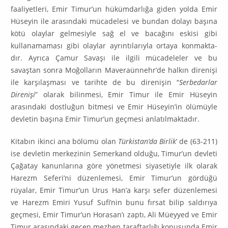
faaliyetleri, Emir Timur’un hükümdarlığa giden yolda Emir
Hüseyin ile arasındaki mücadelesi ve bundan dolayı başına
kötü olaylar gelmesiyle sağ el ve bacağını eskisi gibi
kullanama­ması gibi olaylar ayrıntılarıyla ortaya konmakta­
dır. Ayrıca Çamur Savaşı ile ilgili mücadeleler ve bu
savaştan sonra Moğolların Ma­veraünnehr’de halkın direnişi
ile karşılaşması ve tarihte de bu direnişin “
Serbedar­lar
Direnişi
” ola­rak bilinmesi, Emir Timur ile Emir Hüseyin
arasındaki dostluğun bit­mesi ve Emir Hüseyin’in ölümüyle
devletin başına Emir Timur’un geçmesi anlatıl­maktadır.
Kitabın ikinci ana bölümü olan
Türkistan’da Birlik
’ de (63-211)
ise devletin merkezinin Semerkand olduğu, Timur’un devleti
Çağatay kanunlarına göre yönetmesi siyasetiyle ilk olarak
Harezm Seferi’ni düzenlemesi, Emir Timur’un gör­düğü
rüyalar, Emir Timur’un Urus Han’a karşı sefer düzenlemesi
ve Ha­rezm Emiri Yusuf Sufi’nin bunu fırsat bilip saldırıya
geçmesi, Emir Timur’un Horasan’ı zaptı, Ali Müeyyed ve Emir
Timur arasındaki geçen mezhep taraf­tarlığı konusun­da Emir