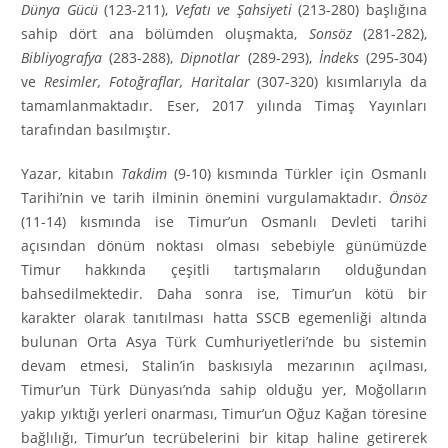
Dünya Gücü
(123-211),
Vefatı ve Şahsi­yeti
(213-280) başlığına
sahip dört ana bölümden oluşmakta,
Sonsöz
(281-282),
Bibliyografya
(283-288),
Dipnotlar
(289-293),
İndeks
(295-304)
ve
Re­simler, Fotoğraflar, Haritalar
(307-320) kısımlarıyla da
tamamlanmaktadır. Eser, 2017 yılında Timaş Yayınları
tarafından basılmıştır.
Yazar, kitabın
Takdim
(9-10) kısmında Türkler için Osmanlı
Tarihi’nin ve tarih ilminin önemini vurgulamaktadır.
Önsöz
(11-14) kısmında ise Timur’un Osmanlı Devleti tarihi
açısından dönüm noktası olması sebebiyle günümüzde
Timur hakkında çeşitli tartışmaların olduğundan
bahsedilmektedir. Daha sonra ise, Timur’un kötü bir
karakter olarak tanıtılması hatta SSCB egemenliği altında
bulunan Orta Asya Türk Cumhuriyetleri’nde bu sistemin
devam etme­si, Stalin’in baskısıyla mezarının açılması,
Timur’un Türk Dünyası’nda sahip olduğu yer, Moğolların
yakıp yıktığı yerleri onarması, Timur’un Oğuz Kağan tö­resine
bağlılığı, Timur’un tecrübelerini bir kitap haline getirerek