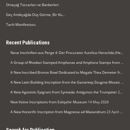
Ortaçağ Tüccarları ve Bankerleri
Geç Antikçağda Düş Görme, Bir Kü...
Tarih Manifestosu
Recent Publications
Neue Inschriften aus Perge 4: Der Procurator Aurelius Heraclida (Heraklides) ehrt Kaiser Diocletian in Perge
A Group of Rhodian Stamped Amphorae and Amphora Stamps from Silifke Museum
A New Inscribed Bronze Bowl Dedicated to Megale Thea Demeter from Arykanda
A New Latin Building Inscription from the Gaziantep Zeugma Mosaic Museum
A New Agonistic Epigram from Synnada: Antigonos the Trumpeter
21 May 2026
New Votive Inscriptions from Eskişehir Museum
14 May 2026
A New Honorific Inscription from Magnesia ad Maeandrum
23 April 2026
Search for Publication