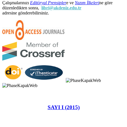
Çalışmalarınızı
Editöryal Prensipler
e ve
Yazım İlkeleri
ne göre
düzenledikten sonra,
libri@akdeniz.edu.tr
adresine gönderebilirsiniz.
SAYI I (2015)