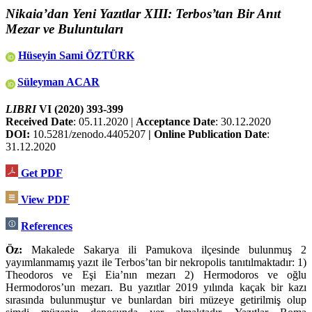
Nikaia’dan Yeni Yazıtlar XIII: Terbos’tan Bir Anıt
Mezar ve Buluntuları
Hüseyin Sami ÖZTÜRK
Süleyman ACAR
LIBRI
VI (2020) 393-399
Received Date
: 05.11.2020 |
Acceptance Date
: 30.12.2020
DOI:
10.5281/zenodo.4405207
| Online Publication Date
:
31.12.2020
Get PDF
View PDF
References
Öz:
Makalede Sakarya ili Pamukova ilçesinde bulunmuş 2
yayımlanmamış yazıt ile Terbos’tan bir nekropolis tanıtılmaktadır: 1)
Theodoros ve Eşi Eia’nın mezarı 2) Hermodoros ve oğlu
Hermodoros’un mezarı. Bu ya­zıtlar 2019 yılında kaçak bir kazı
sırasında bulunmuştur ve bunlardan biri müzeye getirilmiş olup