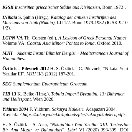
IGSK
Inschriften griechischer Städte aus Kleinasien
, Bonn 1972-.
INikaia
S. Şahin (Hrsg.),
Katalog der antiken Inschriften des
Museums von Iznik (Nikaia)
, I-II 1/2. Bonn 1979-1982 (IGSK 9-10
1/2).
LGPN
VA
Th. Corsten (ed.),
A Lexicon of Greek Personal Names
,
Volume VA:
Coastal Asia Minor: Pontos to Ionia
. Oxford 2010.
MJH
Akdeniz İnsani Bilimler Dergisi – Mediterranean Journal of
Humanities
.
Öztürk
– Pilevneli 2012
H. S. Öztürk – C. Pilevneli, “Nikaia: Yeni
Yazıtlar III”.
MJH
II/3 (2012) 187-201.
SEG
Supplementum Epigraphicum Graecum
.
TIB
13
K. Belke (Hrsg.),
Tabula Imperii Byzantini, 13: Bithynien
und Hellespont
. Wien 2020.
Yıldırım 2004
F. Yıldırım,
Sakarya Kaleleri.
Adapazarı 2004.
Kaynak:
<https://sakarya.bel.tr/uploads/files/sakaryakaleleri.pdf>.
H. S. Öztürk – S. Acar, “
Nikaia’dan Yeni Yazıtlar XIII: Terbos’tan
Bir Anıt Mezar ve Buluntuları
”.
Libri
VI (2020) 393-399. DOI: