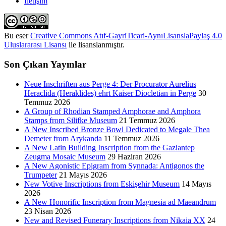
İletişim
Bu eser
Creative Commons Atıf-GayriTicari-AynıLisanslaPaylaş 4.0
Uluslararası Lisansı
ile lisanslanmıştır.
Son Çıkan Yayınlar
Neue Inschriften aus Perge 4: Der Procurator Aurelius
Heraclida (Heraklides) ehrt Kaiser Diocletian in Perge
30
Temmuz 2026
A Group of Rhodian Stamped Amphorae and Amphora
Stamps from Silifke Museum
21 Temmuz 2026
A New Inscribed Bronze Bowl Dedicated to Megale Thea
Demeter from Arykanda
11 Temmuz 2026
A New Latin Building Inscription from the Gaziantep
Zeugma Mosaic Museum
29 Haziran 2026
A New Agonistic Epigram from Synnada: Antigonos the
Trumpeter
21 Mayıs 2026
New Votive Inscriptions from Eskişehir Museum
14 Mayıs
2026
A New Honorific Inscription from Magnesia ad Maeandrum
23 Nisan 2026
New and Revised Funerary Inscriptions from Nikaia XX
24