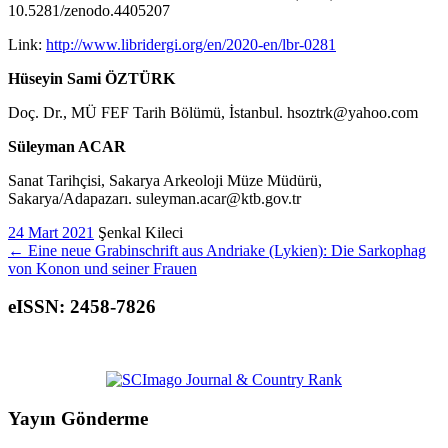
10.5281/zenodo.4405207
Link:
http://www.libridergi.org/en/2020-en/lbr-0281
Hüseyin Sami ÖZTÜRK
Doç. Dr., MÜ FEF Tarih Bölümü, İstanbul. hsoztrk@yahoo.com
Süleyman ACAR
Sanat Tarihçisi, Sakarya Arkeoloji Müze Müdürü,
Sakarya/Adapazarı. suleyman.acar@ktb.gov.tr
24 Mart 2021
Şenkal Kileci
←
Eine neue Grabinschrift aus Andriake (Lykien): Die Sarkophag
von Konon und seiner Frauen
eISSN: 2458-7826
Yayın Gönderme