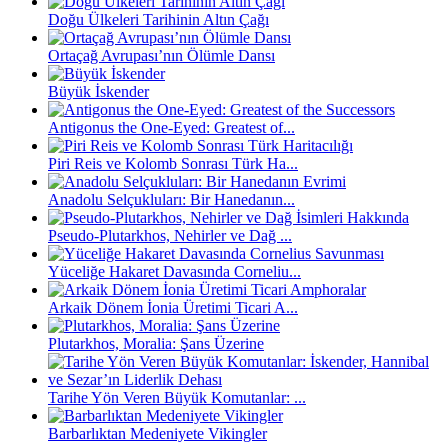
Doğu Ülkeleri Tarihinin Altın Çağı
Ortaçağ Avrupası’nın Ölümle Dansı
Büyük İskender
Antigonus the One-Eyed: Greatest of...
Piri Reis ve Kolomb Sonrası Türk Ha...
Anadolu Selçukluları: Bir Hanedanın...
Pseudo-Plutarkhos, Nehirler ve Dağ ...
Yüceliğe Hakaret Davasında Corneliu...
Arkaik Dönem İonia Üretimi Ticari A...
Plutarkhos, Moralia: Şans Üzerine
Tarihe Yön Veren Büyük Komutanlar: ...
Barbarlıktan Medeniyete Vikingler