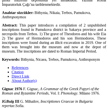
şimdi mü­zenin deposunda yer almaktadır. Yazıtlar Roma
İmparatorluk Çağı’na tarihlenmektedir.
Anahtar sözcükler:
Bithynia, Nikaia, Terbos, Pamukova,
Anthroponymos
Abstract:
This paper introduces a compilation of 2 unpublished
inscriptions found in Pamukova district in Sa­karya province and a
necropolis from Terbos. 1) The grave of Theodoros and his wife Eia
2) The grave of Her­modoros and his son Hermodoros. These
inscriptions were found during an illicit excavation in 2019. One of
them was brought into the museum and now at the depot of
museum. The inscriptions are dated to Roman Imperial Period.
Keywords
:
Bithynia, Nicaea, Terbos, Pamukova, Anthroponym
References
Citation
Direct Link
About Author(s)
Gignac 1976
F. Gignac,
A Grammar of the Greek Papyri of the
Roman and Byzantine Periods
, Vol. I:
Phonology
. Milano 1976.
IGBulg
III
G. Mihailov,
Inscriptiones Graecae in Bulgaria
repertae
.Sofia.