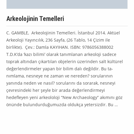
Arkeolojinin Temelleri
C. GAMBLE, Arkeolojinin Temelleri. İstanbul 2014. Aktüel
Arkeoloji Yayıncılık, 236 Sayfa, (26 Tablo, 14 Çizim ile
birlikte). Çev.: Damla KAYIHAN. ISBN: 9786056388002
T.D.K’da ‘kazı bilimi’ olarak tanımlanan arkeoloji sadece
toprak altından çıkartılan objelerin üzerinden salt kültürel
değerlendirmeler yapan bir bilim dalı değildir. Bu ta­
nımlama, nesneye ne zaman ve nereden? sorularının
yanında neden ve nasıl? sorularını da sorarak, nesneyi
çevresindeki her şeyle bir arada değerlendirmeyi
hedefleyen yeni arkeololoji “New Archaeology” akımını göz
önünde bulundurduğumuzda oldukça yeter­sizdir. Bu …