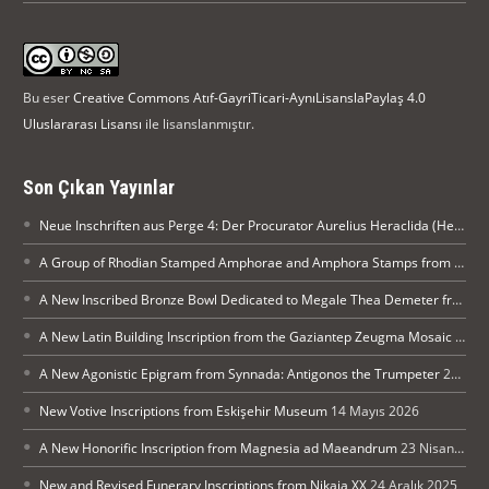
Bu eser
Creative Commons Atıf-GayriTicari-AynıLisanslaPaylaş 4.0
Uluslararası Lisansı
ile lisanslanmıştır.
Son Çıkan Yayınlar
Neue Inschriften aus Perge 4: Der Procurator Aurelius Heraclida (Heraklides) ehrt Kaiser Diocletian in Perge
A Group of Rhodian Stamped Amphorae and Amphora Stamps from Silifke Museum
A New Inscribed Bronze Bowl Dedicated to Megale Thea Demeter from Arykanda
A New Latin Building Inscription from the Gaziantep Zeugma Mosaic Museum
A New Agonistic Epigram from Synnada: Antigonos the Trumpeter
21 Mayıs 2026
New Votive Inscriptions from Eskişehir Museum
14 Mayıs 2026
A New Honorific Inscription from Magnesia ad Maeandrum
23 Nisan 2026
New and Revised Funerary Inscriptions from Nikaia XX
24 Aralık 2025