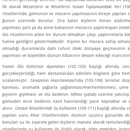
İlk olarak
Mezarların ve Ritüellerin Yunan Toplu­mundaki
Yeri
(10
ritüellerinde, gömünün ve mezarın yapılmasının bireye yapılan s
ğunun üzerinde durulur. Zira kalan kişilerin mirası alabilm
yapılması şartı ya da anne babasının mezarını yaptır­mayan evlat
ölü ritüellerinin ailevi bir durum olmaktan çıkıp, yaptırımlarla k
haline geldiğini göstermektedir. Kişinin bir mezara sahip olmas
olmadığı durumlarda dahi ruhun öteki dünyaya geç­me­sinin ko
yapılması ve böylelikle ölünün itibarının devam edeceği inancının v
Y
unan Ölü Kültü’nün Aşamaları
(102-103) başlığı altında, cen
gerçekleştirildiği, hem destanlardan edinilen bilgi­lere göre he
sıralanmıştır.
Cenazenin Hazır­lanması
’nda (103-108) ‘arınma’ düşü
kanması, aromatik yağlarla yağlanması/merhemlenmesi, çene 
giysinin giyilmesi ve ölü bedenin
lekhos
(yatak) üzerine yatırılı
gömüden önce bedenin nasıl hazırlandığı yazılı kaynaklar ve ar
alınır.
Cenaze Ritüellerinde Su Kullanımı
(109-111) başlığı altında, 
yapılan sunu
khoe
ritüellerinden, ölümün üçüncü gününde ölü 
konulan su ile ziyarete gelen kişilerin manevi olarak temizlendiğ
ritü­el­lerinde su kullanımı ile ilişkili olarak;
lebes gamiskos
,
loutr