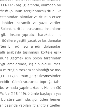
(111-114) başlığı altında, ölümden bir
hesis
(ölünün sergilenmesi) ritüeli ve
destanından alıntılar ve ritüelin erken
lahitler, seramik ve yazıt verileri
a Solon’un, ritüel esnasında insanların
gibi insanı yıpratıcı hare­ketler ile
tüellere çeşitli yasak ve kısıtlamalar
’
ten bir gün sonra gün doğmadan
atlı arabayla taşınması, korteje eşlik
 önüne geç­mek için Solon tarafından
 uygulamalarında, kişinin öldürülmesi
a mızrağın mezara saplandığı ve me­
(116-117) ölümün gerçekleşmesinden
ürecidir. Gömü sırasında toprağa tahıl
ri bu esnada yapılmaktadır. Hellen ölü
ler
’de (118-119), ölümle başlayan yas
iği, bu süre zarfında, gömüden hemen
zar başında yapılan
ta enata
ritü­elleri