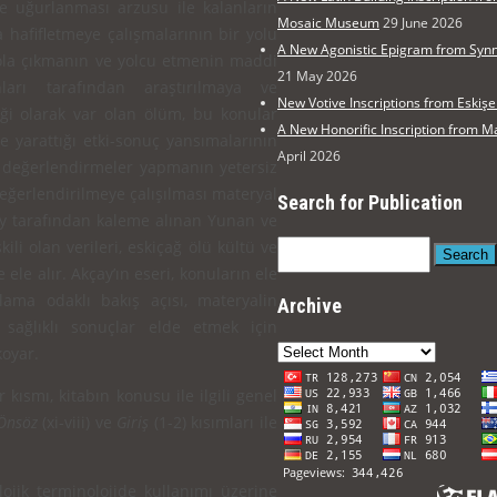
de uğurlanması arzusu ile kalanların
Mosaic Museum
29 June 2026
da hafifletmeye çalışmalarının bir yolu
A New Agonistic Epigram from Syn
yola çıkmanın ve yolcu et­menin maddi
21 May 2026
ları tara­fından araştırılmaya ve
New Votive Inscriptions from Eski
eği olarak var olan ölüm, bu konular
A New Honorific Inscription from
de yarattığı etki-sonuç yansımalarının
April 2026
 değerlen­dirmeler yapmanın yetersiz
eğerlendirilmeye çalışılması materyal
Search for Publication
çay tarafından kaleme alınan Yu­nan ve
ili olan verileri, eskiçağ ölü kültü ve
Search
ele alır. Akçay’ın eseri, konuların ele
ama odaklı bakış açısı, materyalin
Archive
sağlıklı sonuçlar elde etmek için
Archive
koyar.
 kısmı, kitabın konusu ile ilgili genel
Önsöz
(xi-viii) ve
Giriş
(1-2) kısımları ile
lojik termi­nolojide kullanımı üzerine