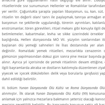
amacına göre uygulamanın nasıl değiştiği ele alınır.
Libas
ritüellerinde sıvı sunumunun Hellenler ve Romalılılar tarafından
yer verilir. Çoğunlukla şarapla yapılan libasyo­nun, su, kan, süt, 
ritüelin ‘en değerli olanı’ tanrı ile paylaşmak, tanrıya armağan etm
bas­yonun ne şekillerde uygulandığı, törenin ayrıntıları, katılanl
enstrümanlar, tören görevlileri, ritüel mekanı gibi konuyla ilgili 
betimlemeler, kabart­malar, levha ve sikke üzerindeki örnekler 
başlığında, Hellen dünyasında MÖ VII. yüzyılın sonlarından it
başlanan ölü yemeği sahneleri ile İlias destanında yer alan ö
değinilir. Roma’daki yemek ritüelleri, mezarlıkta cenazeni
gömünün yapılma­sından dokuz gün sonra yine mezar başında gerç
alınır. Ayrıca yıl içerisinde de yemek ritüelinin devam ettiğine
ilgili bayramlarda akraba ve dostların katılı­mıyla düzenlenen ziyaf
yiyecek ve içe­cek dökülebilen delik veya borularla (
profusio
) ya
dahil edildiği belirtilir.
III. bölüm
Yunan Dünyasında Ölü Kültü
ve
Roma Dünyasında Ölü
alınmıştır. İlk olarak
Yunan Dünyasında Ölü Kültü
(99) konusuna 
anlamak için yalnızca me­zarlara bakmanın yetersiz olacağı kanısıy
mesinin gerekliliği belirtilir. Bu kapsamda konunun sekiz alt başl