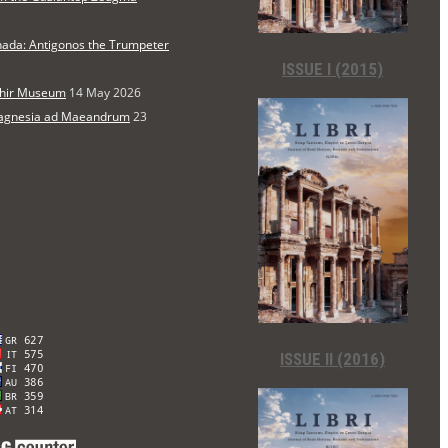
nada: Antigonos the Trumpeter
ISSUE I (2015)
şehir Museum
14 May 2026
 Magnesia ad Maeandrum
23
ISSUE II (2016)