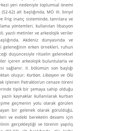
rkezi yeri nedeniyle toplumsal önemi
(52-62) alt başlığında, MÖ III. binyıl
e Frig inanç sisteminde, tanrılara ve
u­lama yöntemleri, kullanılan libasyon
li, yazılı metinler ve arkeolojik veriler
başlığında, Akdeniz dünyasında ve
 gelene­ğinin erken örnekleri, ruhun
eği düşüncesiyle ritüelin geleneksel
riler içeren arkeolojik buluntularla ve
esi sağlanır. II. bölümün son başlığı
lıktan oluşur;
Kurban
,
Libasyon
ve
Ölü
rak işlenen Patraklos’un cenaze töreni
lerinde tipik bir şemaya sahip olduğu
 yazılı kaynaklar kullanılarak kurban
iletişime geçmenin yolu olarak görülen
ayan bir gelenek olarak görüldüğü,
leri ve evdeki bereketin devamı için
inin gerçekleştiği ve törenin yapılış