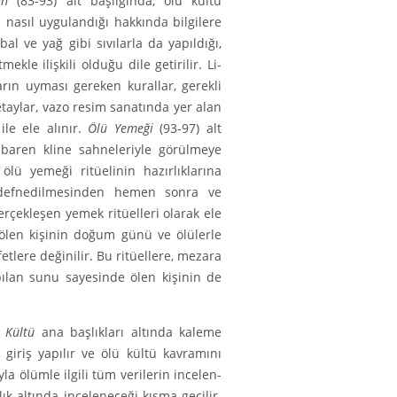
yon
(83-93) alt başlığında, ölü kültü
 nasıl uygulandığı hakkında bilgilere
bal ve yağ gibi sıvılarla da yapıldığı,
ekle ilişkili olduğu dile getirilir. Li­
arın uyması ge­reken kurallar, gerekli
detaylar, vazo resim sanatında yer alan
ile ele alınır.
Ölü Yemeği
(93-97) alt
ibaren kline sahneleriyle görülmeye
lü yemeği ritüelinin hazırlıklarına
n defnedilmesinden hemen sonra ve
ekleşen yemek ritüelleri ola­rak ele
, ölen kişinin doğum günü ve ölülerle
etlere değinilir. Bu ritüellere, mezara
pılan sunu sayesinde ölen kişinin de
 Kültü
ana başlıkları altında kaleme
giriş yapılır ve ölü kültü kavramını
la ölümle ilgili tüm verilerin incelen­
ık altında inceleneceği kısma geçilir.