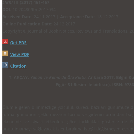
LIBRI
III (2017) 461-467
DOI
: 10.20480/lbr.2017034
Received Date
: 24.11.2017 |
Acceptance Date
: 18.12.2017
Online Publication Date
: 24.12.2017
Copyright © Journal of Book Notices, Reviews and Translations, 2
Get PDF
View PDF
Citation
T. AKÇAY,
Yunan ve Roma’da Ölü Kültü.
Ankara 2017. Bilgin Kül
Figür-51 Resim ile birlikte). ISBN: 97
Ölümle gelen bilinmezliğe yolculuk süreci, bazıları günümüze de
tutma, gömünün şekli, mezarın formu ve gidenin ar­dın­dan başla
ekonomik ve siyasi etkenlere göre farklılıklar gösterse de 
unutulma­mayı sağ­layacak izler bırakma isteği değişmeyen evren