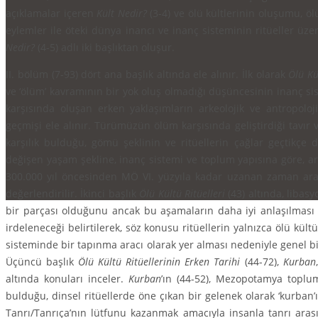
açıklamalar içeren
Kült Nedir?
(3-4) ve ölü kültleri­nin oluşumu, ö
eylemler ile öteki dünya inancı ve inanç sisteminin ritüeller üzer
Nedir?
(4-5) adlı iki başlıktan oluşur.
II. bölüm (7-93) dört ana başlık altında ele alınır. İlk olarak
Ölü Kü
ve ‘ölüm’ kavramının bir yok oluş olmadığı düşün­ce­sinin inanç s
karşısında oluşan erken yaklaşımların arkeolojik ve antropolojik
geçmişi ele alınır. Türümüzün ölüm karşısında geliştirdiği tavı
karşılık bulduğu, gömü şeklinin ve ritüellerin çağlar geçtikçe de
değişen yaşam şekline, inanç sistemi ve toplum yapısına göre, ar
300.000 yıl öncesinden MÖ VI. yüzyıla kadar uzanan zaman aralı
değerlendirilir. İkinci başlık
Ölü Kültü Ritüelleri
(43) altında, libas
bir parçası olduğunu ancak bu aşamaların daha iyi anlaşılması iç
irdeleneceği belirtilerek, söz konusu ritüellerin yalnızca ölü kü
sisteminde bir tapınma aracı olarak yer alması nedeniyle genel bir b
Üçüncü başlık
Ölü Kültü Ritüellerinin Erken Tarihi
(44-72),
Kurban
altında konuları inceler.
Kurban
’ın (44-52), Mezopotamya toplum
bulduğu, dinsel ritüellerde öne çıkan bir gelenek olarak ‘kurban’
Tanrı/Tanrı­ça’nın lütfunu kazanmak amacıyla insanla tanrı aras