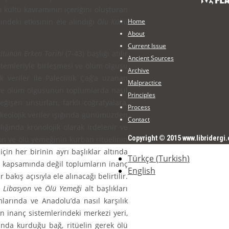
lü kültü kavramının içeriğini oluşturan
Home
indeki etkisinin ele alındığı
Ölü Kültü
About
Current Issue
ltünün Erken Tarihi
(7-43) başlığı atılır
Ancient Sources
istemleriyle birleşmesi ve ölüm olgusu
Archive
 veriler ile Paleolitik Çağ’a uza­nan
Malpractice
r ve ölüm olgusunun toplumlarda nasıl
Principles
ğişen unsurları, farklı coğrafyalara,
Process
keolojik veriler ışığında günümüz­den
Contact
ğında kronolojik olarak irdelenir ve
Copyright © 2015 www.libridergi.
yon ve ölü yemeğinin kurban ritüelinin
in her birinin ayrı başlıklar altında
Türkçe
(
Turkish
)
ltü kapsamında değil toplumların inanç
English
akış açısıyla ele alınacağı belirtilir.
,
Libasyon
ve
Ölü Yemeği
alt başlıkları
­larında ve Anadolu’da nasıl karşılık
ın inanç sistemlerindeki merkezi yeri,
ında kurduğu bağ, ritüe­lin gerek ölü