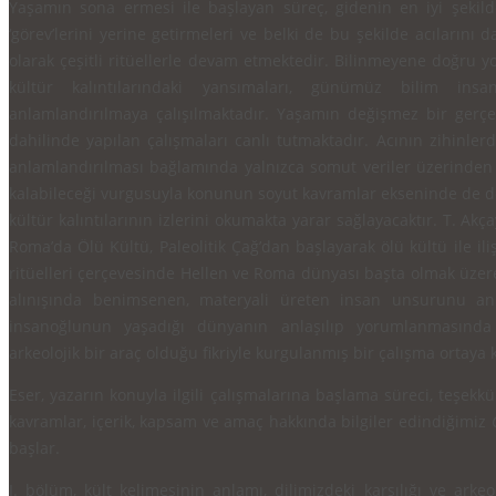
Yaşamın sona ermesi ile başlayan süreç, gidenin en iyi şe­kil
‘görev’lerini yerine getirmeleri ve bel­ki de bu şekilde acılarını 
olarak çeşitli ritüellerle devam etmektedir. Bilinmeyene doğru 
kültür kalıntılarındaki yansımaları, günümüz bilim insan
anlamlandırılmaya çalışılmaktadır. Yaşamın de­ğişmez bir gerç
dahilinde yapılan çalışma­ları canlı tutmaktadır. Acının zihinler
anlamlandırılması bağlamında yalnızca somut veriler üzerinden
kalabileceği vurgusuyla konunun soyut kavram­lar ekseninde de d
kültür kalıntılarının izlerini okumakta yarar sağlayacaktır. T. Ak
Roma’da Ölü Kültü, Paleolitik Çağ’dan başlayarak ölü kültü ile ilişk
ritüelleri çerçevesinde Hellen ve Roma dün­yası başta olmak üzere 
alınışında benim­senen, materyali üreten insan unsurunu anl
insanoğlunun yaşadığı dünyanın anlaşılıp yorumlanmasında 
arkeolojik bir araç olduğu fikriyle kurgulanmış bir çalışma or­taya 
Eser, yazarın konuyla ilgili çalışmalarına başlama süreci, teşekkür
kavramlar, içerik, kapsam ve amaç hakkında bil­giler edindiğimiz
başlar.
I. bölüm, kült kelimesinin anlamı, dilimizdeki karşılığı ve arkeo