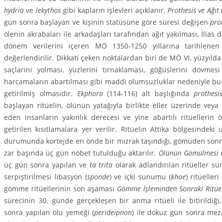
hydria
ve
lekythos
gibi kapların işlevleri açıklanır.
Pro­thesis ve Ağıt
gün sonra başlayan ve kişinin statüsüne göre süresi değişen
prot
ölenin akrabaları ile arkadaşları tarafından ağıt yakılması, İlias 
dönem verilerini içeren MÖ 1350-1250 yıllarına ta­rih­lenen 
değerlendirilir. Dikkati çeken nokta­lardan biri de MÖ VI. yüzyıld
saçlarını yolması, yüzlerini tırnaklaması, göğüslerini dövmesi 
harcamaların abartılması gibi maddi olumsuzluklar nedeniyle bu ri
getirilmiş olmasıdır.
Ekphora
(114-116) alt başlığında
prothesis
başlayan ritüelin, ölünün yatağıyla birlikte eller üzerinde veya 
eden insanların yakınlık derecesi ve yine abartılı ritüellerin
getirilen kısıtlamalara yer verilir. Ritüelin Attika bölgesindeki
durumunda kortejde en önde bir mızrak taşındığı, gömüden sonr
zar başında üç gün nöbet tutulduğu aktarılır.
Ölünün Gömülmesi
üç gün sonra yapılan ve
ta trita
olarak adlandırı­lan ritüeller s
serpiştirilmesi libasyon (
sponde
) ve içki sunumu (
khoe
) ritüelle
gömme ritüellerinin son aşaması
Gömme İşleminden Sonraki Ritüel
sürecinin 30. günde gerçekleşen bir anma ritü­eli ile bitirild
sonra yapılan ölü ye­meği (
perideipnon
) ile dokuz gün sonra me