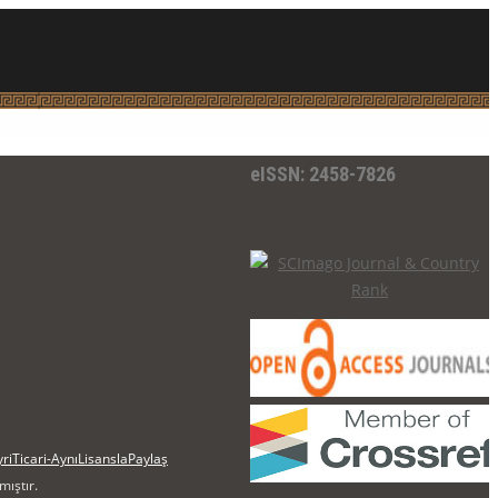
eISSN: 2458-7826
iTicari-AynıLisanslaPaylaş
mıştır.