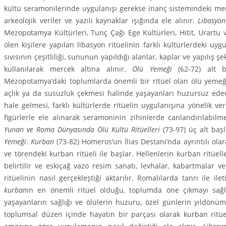
kültü seramonilerinde uygulanışı gerekse inanç sistemin­deki me
arkeolojik veriler ve yazılı kaynaklar ışığında ele alınır.
Libasyon
Mezopotamya Kültürleri, Tunç Çağı Ege Kültürleri, Hitit, Urartu v
ölen kişilere yapılan libasyon ritüelinin farklı kültürlerdeki uyg
sıvısının çeşitliliği, sununun yapıldığı alanlar, kaplar ve yapılış şek
kullanılarak mercek altına alınır.
Ölü Yemeği
(62-72) alt 
Mezopotamya’daki toplumlarda önemli bir ritüel olan ölü yemeği
açlık ya da susuzluk çekmesi halinde yaşa­yanları huzursuz edec
hale gelmesi, farklı kültür­lerde ritüelin uygulanışına yönelik ve
figürlerle ele alınarak seramoninin zihinlerde canlandırılabilm
Yunan ve Roma Dünyasında Ölü Kültü Ritüelleri
(73-97) üç alt baş
Yemeği
.
Kurban
(73-82) Homeros’un İlias Destanı’nda ayrıntılı ola
ve törendeki kurban ritüeli ile başlar. Hellenlerin kurban ritüel
belirtilir ve eskiçağ vazo resim sanatı, levhalar, kabartmalar ve
ritüelinin nasıl gerçekleş­tiği aktarılır. Romalılarda tanrı ile 
kurban
ın en önemli ritüel olduğu, toplumda öne çıkmayı sağl
yaşayanların sağlığı ve ölülerin huzuru, özel günlerin yıldönüm
toplumsal düzen içinde hayatın bir parçası olarak kurban ritüel