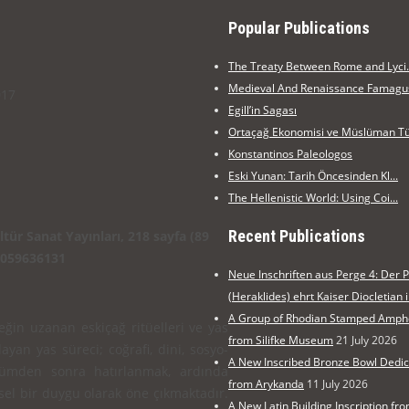
Popular Publications
The Treaty Between Rome and Lyci.
Medieval And Renaissance Famagus
017
Egill’in Sagası
Ortaçağ Ekonomisi ve Müslüman Tü.
Konstantinos Paleologos
Eski Yunan: Tarih Öncesinden Kl...
The Hellenistic World: Using Coi...
Recent Publications
tür Sanat Yayınları, 218 sayfa (89
86059636131
Neue Inschriften aus Perge 4: Der 
(Heraklides) ehrt Kaiser Diocletian 
A Group of Rhodian Stamped Amp
ğin uzanan es­kiçağ ritüelleri ve yas
from Silifke Museum
21 July 2026
yan yas süreci; coğrafi, dini, sosyo-
A New Inscribed Bronze Bowl Dedi
ölümden sonra hatırlanmak, ardında
from Arykanda
11 July 2026
sel bir duygu olarak öne çıkmaktadır.
A New Latin Building Inscription f