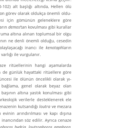
0-102) alt başlığı altında, Hellen ölü
on görev olarak oldukça önemli oldu­
esi için gömü­nün geleneklere göre
ların
demos’
tan kovulması gibi kurallar
oruma altına alınan toplumsal bir olgu
ının ne denli önemli olduğu, cesedin
laylaşacağı inancı ile
kenotaph
ların
arlığı ile vurgulanır.
aze ritüel­lerinin hangi aşamalarda
m de günlük hayattaki ritüellere göre
ncesi ile ölünün öncelikli olarak yı­
bağlama, ge­nel olarak beyaz olan
p başının altına yastık konulması gibi
keolojik verilerle desteklenerek ele
cenazenin kut­sandığı
loutra
ve mezara
evinin arındırılması ve kapı dışına
i inancından söz edilir. Ayrıca cenaze
ophoros hydria
,
lout­rophoros
amphora
,