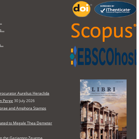
..
...
..
Procurator Aurelius Heraclida
in Perge
30 July 2026
horae and Amphora Stamps
cated to Megale Thea Demeter
rom the Gaziantep Zeugma