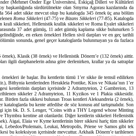
nder (Mehmet Önder Ege Üniversitesi, Eskiçağ Dilleri ve Kültürleri
oy başkanlığında sürdürülmekte olan Smyrna Agorası kazılarında da
unda 564 adet sikke mevcut olup bu katalogda 345 örnek üç ana bölüm
tele­nen
Roma Sikkeleri
(47-75) ve
Bizans Sikkeleri
(77-85). Katalogda
krali sikkeleri, Hellenistik krallık sik­keleri ve Roma Eyalet sikkeleri
 arasında 37 adet gümüş, 11 adet gümüş kaplama sikke bulu­nurken 5
­lin­diğinde, en erken örnekleri Hellen sivil darpları ve en geç tarihli
 bölümün sonunda, genel geçer kataloglarda bulunmayan ya da fazlaca
(6 örnek), Klasik (38 örnek) ve Hellenistik Dönem’e (132 örnek) aittir.
ı ilgili darphanelerin adına gö­re derlenirken, krallar ya da satraplar
kleri ile başlar. Bu kentlerin tümü 1’er sikke ile temsil edilirken
ir.), Bithynia kentlerinden Herak­leia Pontike, Kios ve Nikaia’nın 1’er
gesi kentlerinin darpları içerisinde 2 Adramyteion, 2 Gambreion, 13
ih­lenen sikkeler 2 Adramyteion, 11 Kyzikos ve 1 Plakia sikkesidir.
. Birden fazla sikkesi bulunan Troas kentleri Aleksandreia (2 örnek),
kataloglarda bu kente atfedilse de söz konusu atıf tartışmalıdır. Son
 bilgi için bk. D. S. Lenger, “Coins with a THY Legend whose Minting
e Thymbra kentine ait olanlardır. Diğer kentlerin sikkeleri Hellenistik
k). Aigai, Elaia ve Kyme kentlerinin birer sikkesi hariç tüm sikkeler
nai, Lebedos/Ptolemais, Leukai, Metropolis, Priene ve Samos gibi tek
kesi bu koleksi­yon içerisinde mevcuttur. Arkhaik Dönem’e tarihlenen