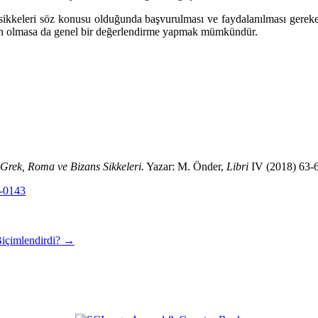
 sikkeleri söz konusu olduğunda başvurulması ve faydalanılması gereke
mkün olmasa da genel bir de­ğerlendirme yapmak mümkündür.
 Grek, Roma ve Bizans Sikkeleri
.
Yazar: M. Önder,
Libri
IV (2018) 63-6
r-0143
Biçimlendirdi?
→