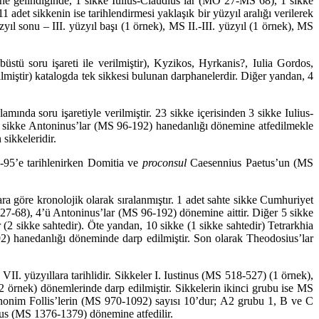
rine gelindiğinde, 1 sikke Iulius-Claudius’lar (MÖ 27-MS 68), 1 sikke
adet sikkenin ise tarihlendirmesi yaklaşık bir yüzyıl aralığı verilerek
zyıl sonu – III. yüzyıl başı (1 örnek), MS II.-III. yüzyıl (1 örnek), MS
stü soru işareti ile verilmiştir), Kyzikos, Hyrkanis?, Iulia Gordos,
miştir) katalogda tek sikkesi bu­lunan darphanelerdir. Diğer yandan, 4
ında so­ru işaretiyle verilmiştir. 23 sikke içerisinden 3 sikke Iulius-
. 6 sikke Antoninus’lar (MS 96-192) hanedanlığı dönemine atfedilmekle
sikkeleridir.
-95’e tarihlenir­ken Domitia ve
proconsul
Caesennius Paetus’un (MS
a göre kro­no­lojik olarak sıralanmıştır. 1 adet sahte sikke Cumhuriyet
 27-68), 4’ü Antoninus’lar (MS 96-192) dönemine aittir. Diğer 5 sikke
2 sikke sahtedir). Öte yandan, 10 sikke (1 sikke sah­tedir) Tetrarkhia
2) hanedanlığı döneminde darp edilmiştir. Son olarak Theodosius’lar
. yüzyıl­lara tarihlidir. Sikkeler I. Iustinus (MS 518-527) (1 örnek),
 örnek) dönemlerinde darp edilmiştir. Sikkelerin ikinci grubu ise MS
nonim Follis’lerin (MS 970-1092) sayısı 10’dur; A2 grubu 1, B ve C
ikus (MS 1376-1379) dönemine atfedilir.