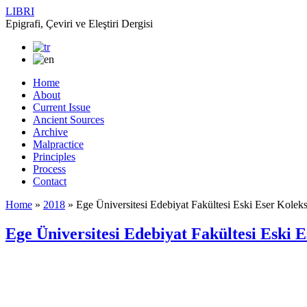
LIBRI
Epigrafi, Çeviri ve Eleştiri Dergisi
Home
About
Current Issue
Ancient Sources
Archive
Malpractice
Principles
Process
Contact
Home
»
2018
»
Ege Üniversitesi Edebiyat Fakültesi Eski Eser Kolek
Ege Üniversitesi Edebiyat Fakültesi Eski 