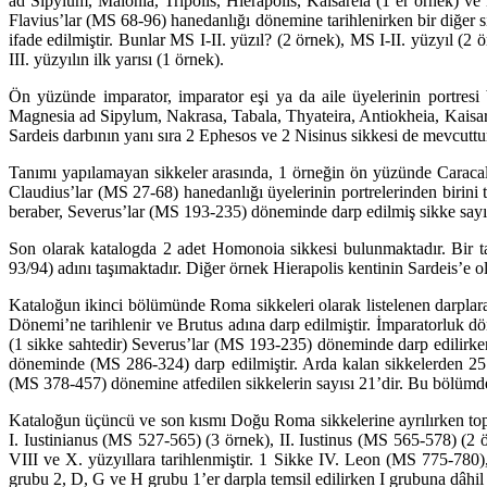
ad Sipylum, Maionia, Tripolis, Hierapolis, Kaisareia (1’er örnek) ve
Flavius’lar (MS 68-96) hanedanlığı döne­mine tarihlenirken bir diğer s
ifade edilmiştir. Bunlar MS I-II. yüzıl? (2 örnek), MS I-II. yüzyıl (2 
III. yüzyılın ilk yarısı (1 örnek).
Ön yüzünde imparator, imparator eşi ya da aile üyelerinin portresi 
Magnesia ad Sipylum, Nakrasa, Tabala, Thyateira, Antiokheia, Kaisarei
Sardeis darbının yanı sıra 2 Ephesos ve 2 Nisinus sikkesi de mevcuttu
Tanımı yapılamayan sikkeler arasında, 1 örneğin ön yüzünde Caracalla b
Claudius’lar (MS 27-68) hanedanlığı üyelerinin portrelerinden birini
beraber, Severus’lar (MS 193-235) döneminde darp edilmiş sikke sayıs
Son olarak katalogda 2 adet Homonoia sikkesi bulunmaktadır. Bir ta
93/94) adını taşımakta­dır. Diğer örnek Hierapolis kentinin Sardeis’e o
Kataloğun ikinci bölümünde Roma sikkeleri olarak listelenen darplara y
Dönemi’ne tarih­lenir ve Brutus adına darp edilmiştir. İmparatorluk 
(1 sikke sahtedir) Severus’lar (MS 193-235) döneminde darp edilirken,
döneminde (MS 286-324) darp edilmiştir. Arda kalan sikke­lerden 25
(MS 378-457) dönemine atfedilen sikkelerin sayısı 21’dir. Bu bölümd
Kataloğun üçüncü ve son kısmı Doğu Roma sikkelerine ayrılırken top­la
I. Iustinianus (MS 527-565) (3 örnek), II. Iustinus (MS 565-578) (2
VIII ve X. yüzyıllara tarihlenmiştir. 1 Sikke IV. Leon (MS 775-78
grubu 2, D, G ve H grubu 1’er darpla temsil edilirken I grubuna dâhil