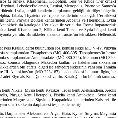
hesos (2 örnek), Klazomenai, Kolo­phon, Teos ve Khios (1’er örnek)
 Erythrai, Lebedos/Ptolemais, Leukai, Metropolis, Priene ve Samos’a
enir. Lydia, çeşitli kentlerin darplarının geldiği bir diğer bölgedir.
hia, Tabala, Thyateira ve Tripolis kentlerinin katalogda 1’er sikkesi
ini içerir. Phrygia Bölgesi kentlerinden Abbaitis ve Hierapolis, Lykia
ntiokheia da katalogda 1’er sikke ile yer alırlar. Roma İmparatorluk
a kenti Kisare­ia’nın 2, Kilikia kenti Tarsus ve Syria bölgesi kenti
onda yer alır. Bu sikkeler arasında Tar­sus’un tek sikkesi Hellenistik
 adet Pers Krallığı darbı bulunurken söz konusu sikke MÖ V.-IV. yüzyıla
Mysia satraplarından Tissaphernes (MÖ 400-395. Tissaphernes’in bronz
ra, Ionia satraplarından Autophradates (MÖ 380-355), Memnon (MÖ 350-
z konusu olduğunda Makedon kralları ve haleflerinin sikkelerini
erden biri atıfsız, diğeri ise sahtedir) sikkesinin yanı sıra Thrakia
 III. Antiokhos’un (MÖ 223-187) 1 adet sikkesi bulunur. İlginç bir
 2 adet Elymais Krallığı sikkesi vardır. Kataloğun bu bölümü tanımsız
ia kenti Nikaia, Mysia kenti Kyzikos, Troas kenti Aleksandreia, Aeolis
lis, Phrygia kenti Hierapolis, Pisidia kenti Antiokheia, Syria kenti
lerinden Magnesia ad Sipylum, Kappadokia kentlerinden Kaisareia ile
anı sıra 5 sikkenin darphanesi tespit edilememiştir.
tür. Darp­ha­neler Aleksandreia, Aigai, Elaia, Kyme, Smyrna, Magnesia