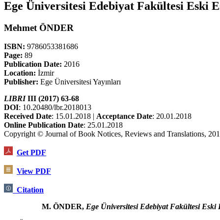
Ege Üniversitesi Edebiyat Fakültesi Eski 
Mehmet ÖNDER
ISBN:
9786053381686
Page:
89
Publication Date:
2016
Location:
İzmir
Publisher:
Ege Üniversitesi Yayınları
LIBRI
III (2017) 63-68
DOI
: 10.20480/lbr.2018013
Received Date
: 15.01.2018 |
Acceptance Date
: 20.01.2018
Online Publication Date
: 25.01.2018
Copyright © Journal of Book Notices, Reviews and Translations, 20
Get PDF
View PDF
Citation
M. ÖNDER,
Ege Üniversitesi Edebiyat Fakültesi Eski