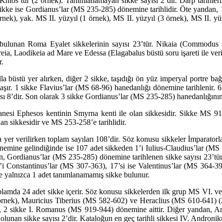
 Khios’tur (2 örnek). Ta­nım­lanamayan sikke sayısı 2’dir. Darp tarihle
ikke ise Gordianus’lar (MS 235-285) dönemine tarihlidir. Öte yandan, 11 
örnek), yak. MS II. yüzyıl (1 örnek), MS II. yüzyıl (3 örnek), MS II. yü
bulu­nan Roma Eyalet sikkelerinin sayısı 23’tür. Nikaia (Commodus bü
a, Laodikeia ad Mare ve Edes­sa (Elagabalus büstü soru işareti ile veril
r.
üs­tü yer alırken, diğer 2 sikke, taşıdığı ön yüz imperyal portre bağlam
 taşır. 1 sikke Flavius’lar (MS 68-96) hanedanlığı dönemine tarihlenir
ı 8’dir. Son olarak 3 sikke Gordianus’lar (MS 235-285) hanedanlığının 
nesi Ephesos kentinin Smyrna kenti ile olan sikkesidir. Sikke MS 91
lan sikkesidir ve MS 253-258’e tarihlidir.
er verilirken toplam sayıları 108’dir. Söz konusu sikkeler İmparatorlar
dönemine gelindiğinde ise 107 adet sikkeden 1’i Iulius-Claudius’lar (MS
 Gordianus’lar (MS 235-285) dönemine tarih­lenen sikke sayısı 23’tür (
’i Constantinus’lar (MS 307-363), 17’si ise Valentinus’lar (MS 364-39
e yalnızca 1 adet tanımlanamamış sikke bulunur.
m­da 24 adet sikke içerir. Söz konusu sikkelerden ilk grup MS VI. ve VII
 örnek), Mauricius Tiberius (MS 582-602) ve Heraclius (MS 610-641) (2
0), 2 sikke I. Romanus (MS 919-944) dönemine aittir. Diğer yandan, A
 olunan sikke sayısı 2’dir. Kataloğun en geç tarihli sikkesi IV. Andron