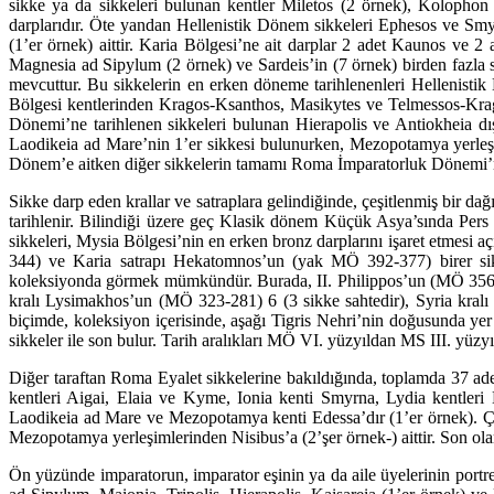
sikke ya da sikkeleri bulunan kentler Miletos (2 örnek), Kolophon
darplarıdır. Öte yandan Hellenistik Dönem sikkeleri Ephesos ve Smy
(1’er örnek) aittir. Karia Bölgesi’ne ait darplar 2 adet Kaunos ve 2 
Magnesia ad Sipylum (2 örnek) ve Sardeis’in (7 örnek) birden fazla s
mevcuttur. Bu sikkelerin en erken döneme tarihlenenleri Hellenistik D
Bölgesi kentlerinden Kragos-Ksanthos, Masikytes ve Telmessos-Kragos
Dönemi’ne tarihlenen sikkeleri bulunan Hierapolis ve Antiokheia dış
Laodikeia ad Mare’nin 1’er sikkesi bulunurken, Mezopotamya yerleşimle
Dönem’e aitken diğer sikkelerin tamamı Roma İmparatorluk Dönemi’ne
Sikke darp eden krallar ve satraplara gelindiğinde, çeşitlenmiş bir da
tarihlenir. Bilin­diği üzere geç Klasik dönem Küçük Asya’sında Pers
sikkeleri, Mysia Bölgesi’nin en erken bronz darplarını işaret etmes
344) ve Karia satrapı Hekatomnos’un (yak MÖ 392-377) birer sik
koleksiyonda görmek mümkündür. Burada, II. Philippos’un (MÖ 356-336)
kralı Lysimakhos’un (MÖ 323-281) 6 (3 sikke sahtedir), Syria kral
biçimde, koleksiyon içerisinde, aşağı Tigris Nehri’nin doğusunda yer
sikkeler ile son bulur. Tarih aralıkları MÖ VI. yüzyıldan MS III. yüzy
Diğer taraftan Roma Eyalet sikkelerine bakıldığında, toplamda 37 adet
kentleri Aigai, Elaia ve Kyme, Ionia kenti Smyrna, Lydia kentleri H
Laodikeia ad Mare ve Mezopotamya kenti Edes­sa’dır (1’er örnek). Ç
Mezopotamya yerleşimlerinden Nisibus’a (2’şer örnek-) aittir. Son olar
Ön yüzünde imparatorun, imparator eşinin ya da aile üyelerinin portre