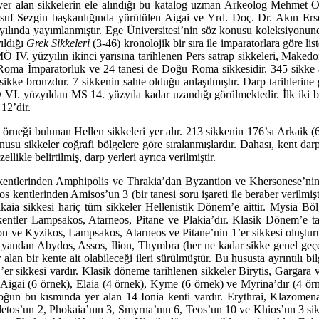
 yer alan sikkelerin ele alındığı bu katalog uzman Arkeolog Mehmet Ö
usuf Sezgin başkanlığında yürütülen Aigai ve Yrd. Doç. Dr. Akın Ers
 yılında yayımlanmıştır. Ege Üniversitesi’nin söz konusu kolek­si­yon
rıldığı
Grek Sikkeleri
(3-46) kronolojik bir sıra ile imparatorlara göre lis
MÖ IV. yüzyılın ikinci yarısına tarihlenen Pers satrap sikkeleri, Makedon 
i Roma İmparatorluk ve 24 tanesi de Doğu Roma sikke­sidir. 345 sikke
ikke bronzdur. 7 sikkenin sahte olduğu anlaşılmıştır. Darp tarihlerine ge
MÖ VI. yüzyıldan MS 14. yüzyıla kadar uzandığı görülmektedir. İlk iki
 12’dir.
ör­ne­ği bulunan Hellen sikkeleri yer alır. 213 sikkenin 176’sı Arkaik 
 sikkeler coğrafi bölge­lere göre sıralanmışlardır. Dahası, kent darplar
ellikle belirtilmiş, darp yerleri ayrıca veril­miştir.
tle­rinden Amphipolis ve Thrakia’dan Byzantion ve Khersonese’nin örne
s kentlerinden Amisos’un 3 (bir tanesi soru işareti ile beraber verilmişt
aia sikkesi hariç tüm sikkeler Hellenistik Dö­nem’e aittir. Mysia Böl
kentler Lampsakos, Atarneos, Pitane ve Plakia’dır. Klasik Dönem’e tar
n ve Kyzikos, Lampsa­kos, Atarneos ve Pitane’nin 1’er sikkesi oluşturur
 yandan Abydos, Assos, Ilion, Thymbra (her ne kadar sikke genel geçer 
an bir kente ait olabileceği ileri sürülmüştür. Bu hususta ay­rıntılı
er sikkesi vardır. Klasik döneme tarihlenen sikkeler Birytis, Gargara v
Aigai (6 örnek), Elaia (4 örnek), Kyme (6 örnek) ve Myrina’dır (4 örne
aloğun bu kısmında yer alan 14 Ionia kenti vardır. Erythrai, Kla­zo­me
letos’un 2, Phokaia’nın 3, Smyrna’nın 6, Teos’un 10 ve Khios’un 3 sik