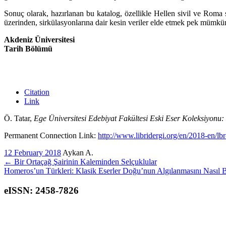
Sonuç olarak, hazırlanan bu katalog, özellikle Hellen sivil ve Roma
üzerinden, sirkülas­yon­larına dair kesin veriler elde etmek pek mü
Akdeniz Üniversitesi
Tarih Bölümü
Citation
Link
Ö. Tatar,
Ege Üniversitesi Edebiyat Fakültesi Eski Eser Koleksiyonu:
Permanent Connection Link:
http://www.libridergi.org/en/2018-en/lb
12 February 2018
Aykan A.
←
Bir Ortaçağ Şairinin Kaleminden Selçuklular
Homeros’un Türkleri: Klasik Eserler Doğu’nun Algılanmasını Nasıl 
eISSN: 2458-7826