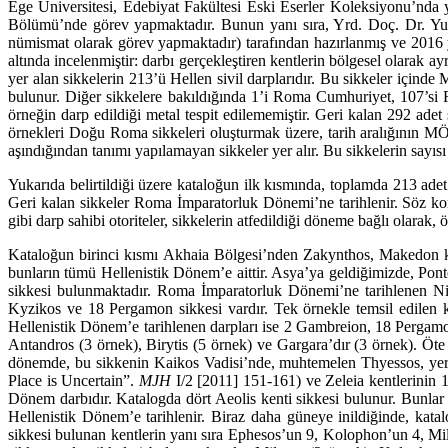
Ege Üniversitesi, Edebiyat Fakültesi Eski Eserler Koleksiyonu’nda
Bölümü’nde görev yap­mak­tadır. Bunun yanı sıra, Yrd. Doç. Dr. Y
nümismat olarak görev yapmaktadır) tarafından hazır­lanmış ve 2016
altında incelenmiştir: darbı gerçekleştiren kentlerin bölgesel olarak ay
yer alan sikkelerin 213’ü Hellen sivil darplarıdır. Bu sikkeler içinde 
bulunur. Diğer sikkelere bakıldığında 1’i Ro­ma Cumhuriyet, 107’s
örneğin darp edildiği metal tespit edilememiştir. Geri kalan 292 adet s
örnek­leri Doğu Roma sikkeleri oluşturmak üzere, tarih aralığının 
aşındığından tanımı yapılama­yan sikkeler yer alır. Bu sikkelerin sayısı
Yukarıda belirtildiği üzere kataloğun ilk kısmında, toplamda 213 adet 
Geri kalan sikkeler Roma İmparatorluk Dönemi’ne tarihlenir. Söz konusu
gibi darp sahibi otoriteler, sikkelerin at­fe­dildiği döneme bağlı olarak, öz
Kataloğun birinci kısmı Akhaia Bölgesi’nden Zakynthos, Makedon ken
bunların tümü Hel­lenistik Dönem’e aittir. Asya’ya geldiğimizde, Ponto
sikkesi bulunmaktadır. Roma İmparator­luk Dönemi’ne tarihlenen Nik
Kyzikos ve 18 Pergamon sikkesi vardır. Tek örnekle temsil edi­len 
Hellenistik Dö­nem’e tarihlenen darpları ise 2 Gambreion, 18 Pergamo
Antandros (3 örnek), Birytis (5 örnek) ve Gargara’dır (3 örnek). Öte
dönemde, bu sikkenin Kaikos Vadisi’nde, muhtemelen Thyessos, yer al
Pla­ce is Uncertain”.
MJH
I/2 [2011] 151-161) ve Zeleia kentlerinin 1’
Dönem darbıdır. Katalogda dört Aeolis kenti sikkesi bulunur. Bunlar 
Hellenistik Dönem’e tarihlenir. Biraz daha güneye inildi­ğinde, kat
sikkesi bulunan kentlerin yanı sıra Ephesos’un 9, Kolophon’un 4, Mi