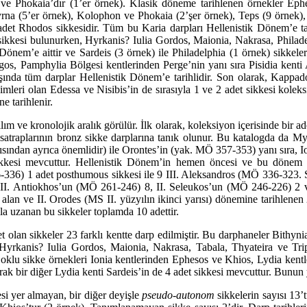
 ve Phokaia’dır (1’er örnek). Klasik döneme tarihlenen örnekler Ep
rna (5’er örnek), Kolophon ve Phokaia (2’şer örnek), Teps (9 örnek),
adet Rhodos sikkesidir. Tüm bu Karia darpları Hellenistik Dönem’e tarihl
ikkesi bulunurken, Hyrkanis? Iulia Gordos, Maionia, Nakrasa, Philadelp
önem’e aittir ve Sardeis (3 örnek) ile Philadelphia (1 örnek) sikkeler
, Pamphylia Bölgesi kentlerinden Perge’nin yanı sıra Pisidia kenti A
ında tüm darplar Hellenistik Dönem’e tarihlidir. Son olarak, Kappadoki
ri olan Edessa ve Nisibis’in de sırasıyla 1 ve 2 adet sikkesi koleksiy
 tarihlenir.
ğılım ve kronolojik aralık görülür. İlk olarak, koleksiyon içerisinde bir
 satraplarının bronz sikke darplarına tanık olunur. Bu katalogda da 
i açısından ayrıca önemlidir) ile Orontes’in (yak. MÖ 357-353) yanı sı
kesi mevcuttur. Hellenistik Dönem’in hemen öncesi ve bu dönem sö
 1 adet posthu­mous sikkesi ile 9 III. Aleksandros (MÖ 336-323. Sikkel
ı II. Antiokhos’un (MÖ 261-246) 8, II. Seleukos’un (MÖ 246-226) 2 ve
 alan ve II. Orodes (MS II. yüzyılın ikinci yarısı) dönemine tarihlenen
ıla uzanan bu sikkeler toplamda 10 adettir.
 olan sikkeler 23 farklı kentte darp edilmiştir. Bu darphaneler Bithyn
yrkanis? Iulia Gordos, Ma­ionia, Nakrasa, Tabala, Thyateira ve Tripo
oklu sikke örnekleri Ionia kentlerinden Ephesos ve Khios, Lydia kent
ak bir diğer Lydia kenti Sardeis’in de 4 adet sikkesi mevcuttur. Bunun y
si yer almayan, bir diğer deyişle
pseudo-autonom
sikkelerin sayısı 13’