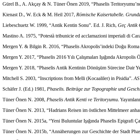
Gürel B., A. Akçay & N. Tüner Önen 2019, “Phaselis Teritoryumu’nd
Kienast D., W. Eck & M. Heil 2017,
Römische Kaisertabelle. Grundz
Liebeschuetz W. 1999, “Antik Kentin Sonu”. Ed. J. Rich,
Geç Antik
Mastino A. 1975, “Potestà tribunicie ed acclamazioni imperiali di Cara
Mergen Y. & Bilgin R. 2016, “Phaselis Akropolis’indeki Doğu Roma
Mergen Y. 2017, “Phaselis 2016 Yılı Çalışmaları Işığında Akropoli
Mergen Y. 2018, “Phaselis Antik Kentinin Dönüşüm Sürecine Dair Y
Mitchell S. 2003, “Inscriptions from Melli (Kocaaliler) in Pisidia”.
AS
Schäfer J. (Ed.) 1981,
Phaselis. Beiträge zur Topographie und Geschi
Tüner Önen N. 2008,
Phaselis Antik Kenti ve Teritoryumu
. Yayımlan
Tüner Önen N. 2013, “Hadrians Reisen im östlichen Mittelmeer anhan
Tüner Önen N. 2015a, “Yeni Buluntular Işığında Phaselis Epigrafi Ça
Tüner Önen N. 2015b, “Annäherungen zur Geschichte der Stadt Phase