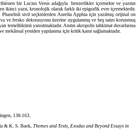
rihlenen bir Lucius Verus adağıyla benzerlikler içermekte ve yazıtın
ikinci yazıt, kronolojik olarak farklı iki epigrafik evre içermektedir.
haselisli sivil seçkinlerden Aurelia Apphia için yazılmış orijinal on
B, sıva ve fresko dekorasyonu üzerine uygulanmış ve beş satırı korunmuş
iyan temellükünü yansıtmaktadır. Anıtın akropolis tahkimat duvarlarına
 ve mekânsal yeniden yapılanma için kritik kanıt sağlamaktadır.
ingen, 138-163.
ada & K. S. Baek,
Themes and Texts, Exodus and Beyond Essays in