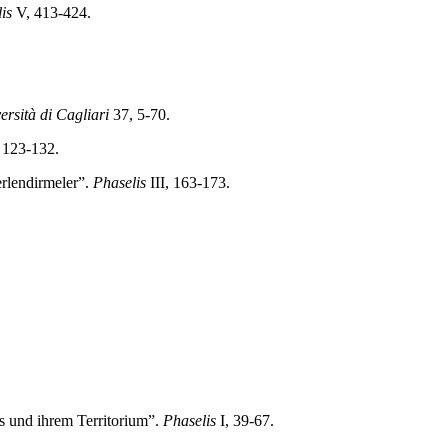
is
V, 413-424.
ersità di Cagliari
37, 5-70.
 123-132.
rlendirmeler”.
Phaselis
III, 163-173.
s und ihrem Territorium”.
Phaselis
I, 39-67.