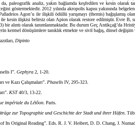
 da, paleografik analiz, yakın bağlamda keşfedilen ve kesin olarak ta
ini göstermektedir. 2012 yılında akro­polis kapısı yakınında belgelenen 
adeios Agon’u ile ilişkili ödüllü yarışmayı (themis) bağışlamış olan P
ile kesin ilişkisi belirsiz olan Apion olarak restore edilmiştir. Evre 
1:3) bir alıntı olarak tanım­lanmaktadır. Bu durum Geç Antikçağ’da Hrist
in kentsel dö­nüşümlere tanıklık etmekte ve sivil bağış, dinsel değişim
zıtları,
Dipinto
selis I”.
Gephyra
2, 1-20.
rı ve Kazı Çalışmaları”.
Phaselis
IV, 295-323.
arı”.
KST
40/3, 13-22.
que impériale du Létôon
. Paris.
iträge zur Topographie und Geschichte der Stadt und ihrer Häfen
. Tüb
 of Its Original Reading”. Eds. R. J. V. Heibert, D. D. Chang, J. Num