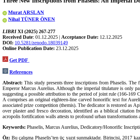
Three New Inscriptions from Phaselis: An Imperial De
Murat ARSLAN
Nihal TÜNER ÖNEN
LIBRI
XI (2025) 267-277
Received Date
: 01.12.2025 |
Acceptance Date
:
12.12.2025
DOI:
10.5281/zenodo.18039149
Online Publication Date:
23.12.2025
Get PDF
References
Abstract:
This study presents three inscriptions from Phaselis. The 
Emperor Marcus Aurelius. Although the imperial titulature is only par
suggesting a possible attribution to the period of joint rule (166-16
A comprises an original eighteen-line carved honorific text for Aur
associated prize competition (themis). The dedicator is restored as Ap
over plaster and fresco decoration, identified as a biblical citation
acropolis fortification walls attests to profound urban transformations 
Keywords:
Phaselis, Marcus Aurelius, Dedicatory/Honorific Inscript
Öz:
Bu çalışma Phaselis’ten üç yazıt sunmaktadır. Birincisi, 2017 kazı