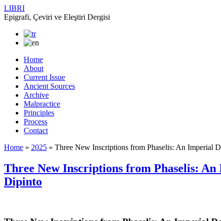
LIBRI
Epigrafi, Çeviri ve Eleştiri Dergisi
Home
About
Current Issue
Ancient Sources
Archive
Malpractice
Principles
Process
Contact
Home
»
2025
»
Three New Inscriptions from Phaselis: An Imperial De
Three New Inscriptions from Phaselis: An 
Dipinto