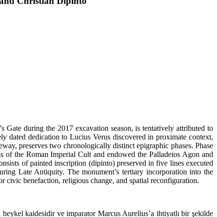
 and Christian Dipinto
s Gate during the 2017 excavation season, is tentatively attributed to
rely dated dedication to Lucius Verus discovered in proximate context,
teway, preserves two chronologically distinct epigraphic phases. Phase
stess of the Roman Imperial Cult and endowed the Palladeios Agon and
sists of painted inscription (dipinto) preserved in five lines executed
 during Late Antiquity. The monument’s tertiary incorporation into the
or civic benefaction, religious change, and spatial reconfiguration.
 heykel kaidesidir ve imparator Marcus Aurelius’a ihtiyatlı bir şekilde