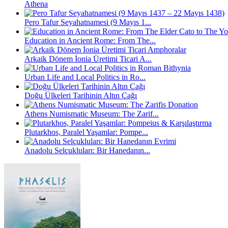
Athena
Pero Tafur Seyahatnamesi (9 Mayıs 1...
Education in Ancient Rome: From The...
Arkaik Dönem İonia Üretimi Ticari A...
Urban Life and Local Politics in Ro...
Doğu Ülkeleri Tarihinin Altın Çağı
Athens Numismatic Museum: The Zarif...
Plutarkhos, Paralel Yaşamlar: Pompe...
Anadolu Selçukluları: Bir Hanedanın...