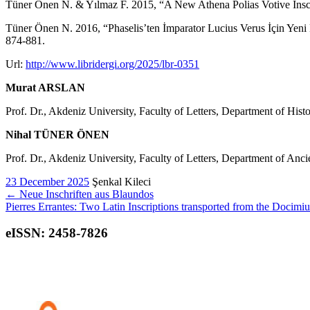
Tüner Önen N. & Yılmaz F. 2015, “A New Athena Polias Votive Inscri
Tüner Önen N. 2016, “Phaselis’ten İmparator Lucius Verus İçin Yen
874-881.
Url:
http://www.libridergi.org/2025/lbr-0351
Murat ARSLAN
Prof. Dr., Akdeniz University, Faculty of Letters, Department of Hist
Nihal TÜNER ÖNEN
Prof. Dr., Akdeniz University, Faculty of Letters, Department of Anc
23 December 2025
Şenkal Kileci
←
Neue Inschriften aus Blaundos
Pierres Errantes: Two Latin Inscriptions transported from the Docimi
eISSN: 2458-7826