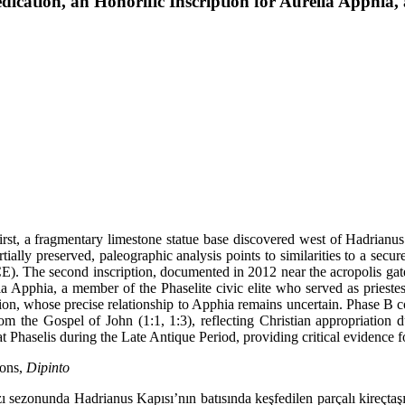
dication, an Honorific Inscription for Aurelia Apphia,
first, a fragmentary limestone statue base discovered west of Hadrianus’
tially preserved, paleographic analysis points to similarities to a secu
9 CE). The second inscription, documented in 2012 near the acropolis ga
elia Apphia, a member of the Phaselite civic elite who served as prie
ion, whose precise relation­ship to Apphia remains uncertain. Phase B con
 from the Gospel of John (1:1, 1:3), reflecting Christian appropriation
at Phaselis during the Late Antique Period, providing critical evidence f
ions,
Dipinto
 sezonunda Hadrianus Kapısı’nın ba­tısında keşfedilen parçalı kireçtaşı