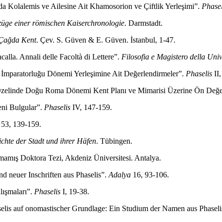
a Kolalemis ve Ailesine Ait Khamosorion ve Çiftlik Yerleşimi”.
Phasel
üge einer römischen Kaiserchronologie
. Darmstadt.
 Çağda Kent
. Çev. S. Güven & E. Güven. İstanbul, 1-47.
calla. Annali delle Facoltà di Lettere”.
Filosofia e Magistero della Univ
 İmparatorluğu Dönemi Yerleşimine Ait Değerlendirmeler”.
Phaselis
II,
s Özelinde Doğu Roma Dönemi Kent Planı ve Mimarisi Üzerine Ön Değe
eni Bulgular”.
Phaselis
IV, 147-159.
53, 139-159.
chte der Stadt und ihrer Häfen
. Tübingen.
mamış Doktora Tezi, Akdeniz Üniversitesi. Antalya.
d neuer Inschriften aus Phaselis”.
Adalya
16, 93-106.
lışmaları”.
Phaselis
I, 19-38.
lis auf onomastischer Grundlage: Ein Studium der Namen aus Phaseli