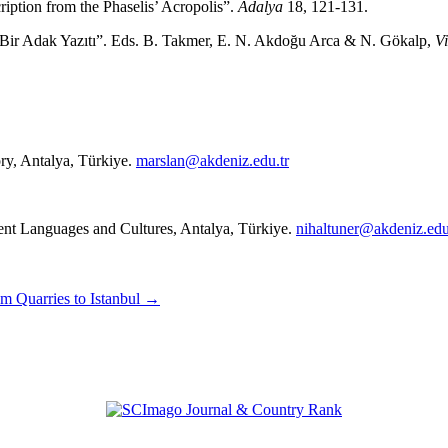
ption from the Phaselis’ Acropolis”.
Adalya
18, 121-131.
i Bir Adak Yazıtı”. Eds. B. Takmer, E. N. Akdoğu Arca & N. Gökalp,
V
ory, Antalya, Türkiye.
marslan@akdeniz.edu.tr
ient Languages and Cultures, Antalya, Türkiye.
nihaltuner@akdeniz.edu
um Quarries to Istanbul
→