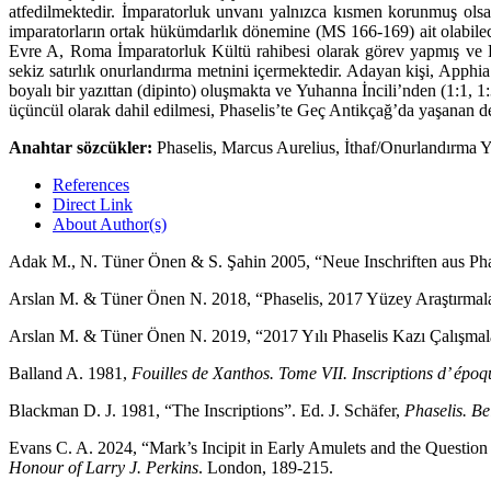
atfe­dilmektedir. İmparatorluk unvanı yalnızca kısmen korunmuş olsa
impara­torların ortak hükümdarlık dönemine (MS 166-169) ait olabileceğ
Evre A, Roma İmparatorluk Kültü rahibesi olarak görev yapmış ve Pall
sekiz satırlık onurlandırma metnini içermektedir. Adayan kişi, Apphia 
boyalı bir yazıttan (dipinto) oluşmakta ve Yuhanna İncili’nden (1:1, 
üçüncül olarak dahil edilmesi, Phaselis’te Geç Antikçağ’da yaşanan der
Anahtar sözcükler:
Phaselis, Marcus Aurelius, İthaf/Onurlandırma Ya
References
Direct Link
About Author(s)
Adak M., N. Tüner Önen & S. Şahin 2005, “Neue Inschriften aus Pha
Arslan M. & Tüner Önen N. 2018, “Phaselis, 2017 Yüzey Araştırmala
Arslan M. & Tüner Önen N. 2019, “2017 Yılı Phaselis Kazı Çalışmal
Balland A. 1981,
Fouilles de Xanthos. Tome VII. Inscriptions d’ épo
Blackman D. J. 1981, “The Inscriptions”. Ed. J. Schäfer,
Phaselis.
Be
Evans C. A. 2024, “Mark’s Incipit in Early Amulets and the Question
Honour of Larry J. Perkins
. London, 189-215.