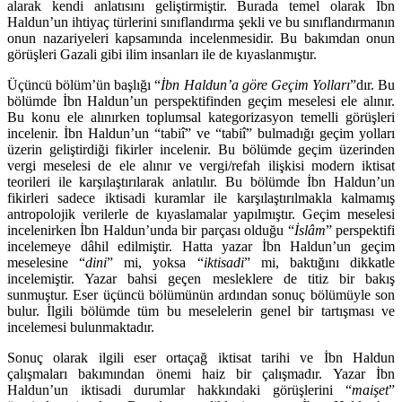
alarak kendi anlatısını geliştirmiştir. Burada temel olarak İbn
Haldun’un ihtiyaç türlerini sınıflandırma şekli ve bu sınıflan­dırmanın
onun nazariyeleri kapsamında incelenmesidir. Bu bakımdan onun
görüşleri Gazali gibi ilim insanları ile de kıyaslanmıştır.
Üçüncü bölüm’ün başlığı “
İbn Haldun’a göre Geçim Yolları
”dır. Bu
bö­lümde İbn Haldun’un perspektifinden geçim meselesi ele alınır.
Bu konu ele alınırken toplumsal kategorizasyon temelli görüşleri
incelenir. İbn Haldun’un “tabiî” ve “tabiî” bulmadığı geçim yolları
üzerin geliştirdiği fikirler incelenir. Bu bölümde geçim üzerinden
vergi meselesi de ele alınır ve vergi/refah iliş­kisi modern iktisat
teorileri ile karşılaştırılarak anlatılır. Bu bölümde İbn Hal­dun’un
fikirleri sadece iktisadi kuramlar ile karşılaştırılmakla kalmamış
antro­polojik verilerle de kıyaslamalar yapılmıştır. Geçim meselesi
incelenirken İbn Haldun’unda bir parçası olduğu “
İslâm
” perspektifi
incelemeye dâhil edilmiş­tir. Hatta yazar İbn Haldun’un geçim
meselesine “
dini
” mi, yoksa “
iktisadi
” mi, baktığını dikkatle
incelemiştir. Yazar bahsi geçen mesleklere de titiz bir bakış
sunmuştur. Eser üçüncü bölümünün ardından sonuç bölümüyle son
bulur. İlgili bölümde tüm bu meselelerin genel bir tartışması ve
incelemesi bulunmaktadır.
Sonuç olarak ilgili eser ortaçağ iktisat tarihi ve İbn Haldun
çalışmaları ba­kımından önemi haiz bir çalışmadır. Yazar İbn
Haldun’un iktisadi durumlar hakkındaki görüşlerini “
maişet
”