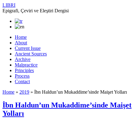
LIBRI
Epigrafi, Çeviri ve Eleştiri Dergisi
Home
About
Current Issue
Ancient Sources
Archive
Malpractice
Principles
Process
Contact
Home
»
2019
»
İbn Haldun’un Mukaddime’sinde Maişet Yolları
İbn Haldun’un Mukaddime’sinde Maişet
Yolları