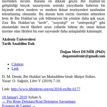
üzerinden inceler. Burada en dikkati geçen İbn Haldun’un
geliştirdiği birçok nazariyenin sonraki yüzyıllarda habersiz bir
biçimde erken modern ve modern iktisat teorisyenleri tarafından
tekrarlan­mış olmasıdır. Bu durum hem eserin önemini arttırırken
hem de İbn Hal­dun’un çok bilinmeyen bir yönüne daha ışık saçar.
Zira İbn Haldun’un “
tarih
”, “
sosyoloji
” ve “
antropoloji
” gibi
alanlardaki öncül fikirleri uzun yıllardır bilinse de, onun iktisat
üzerine olan fikirleri bu eser sayesinde daha anlaşılabilir kı­lınmıştır.
Akdeniz Üniversitesi
Tarih Anabilim Dalı
Doğan Mert DEMİR (PhD)
doganmdemir@gmail.com
Citation
Link
D. M. Demir,
İbn Haldun’un Mukaddime’sinde Maişet Yolları.
Yazar: O. Sağsöz,
Libri
V (2019) 7-10.
Link:
http://www.libridergi.org/en/2018-en/lbr-0177
18 January 2019
Aykan A.
←
Pro Rege Deiotaro/Kral Deiotaros Savunması
Koranza ile Lagina
→