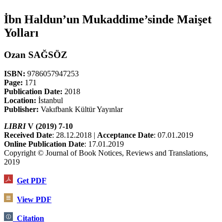
İbn Haldun’un Mukaddime’sinde Maişet
Yolları
Ozan SAĞSÖZ
ISBN:
9786057947253
Page:
171
Publication Date:
2018
Location:
İstanbul
Publisher:
Vakıfbank Kültür Yayınlar
LIBRI
V (2019) 7-10
Received Date
: 28.12.2018 |
Acceptance Date
: 07.01.2019
Online Publication Date
: 17.01.2019
Copyright © Journal of Book Notices, Reviews and Translations,
2019
Get PDF
View PDF
Citation