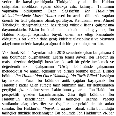
yerleri ile karşılaştırıldığında Türkiye’de yapılan İbn Haldun
çalışmaları niceliksel açıdan oldukça cılız kalmıştır. Tanıtımını
yapmakta olduğumuz Ozan Sağsöz’ün
İbn Haldun’un
Mukaddime’sinde Maişet Yolları
eseri bu açı­dan dilimizde yapılan
önemli bir telif çalışması olarak görülüyor. Kendisinin eseri Ahmet
Tabakoğlu danışmanlığında hazırladığı yüksek lisans çalışmasına
dayanmaktadır. Bizim bu kitabı tanıtmaktaki temel gayemiz, İbn
Haldun ki­taplığı açısından büyük önem arz ettiği kanaatinde
olduğumuz bu kitabın daha geniş kitlelere ulaşabilmesi ve okuyucu
adaylarının nelerle karşılaşaca­ğına dair bir içerik oluşturmaktır.
Vakıfbank Kültür Yayınları’ndan 2018 senesinde çıkan bu çalışma 3
ana bölümden oluşmaktadır. Eserin temel gayesi İbn Haldun’un
maişet üzerine değindiği hususları iktisadi bir gözle incelemek ve
değerlendirmektir. Çalış­manın “
Giriş”
bölümünde çalışmanın
metodolojisi ve amacı açıklanır ve bi­rinci bölüme geçilir. Birinci
bölüm “
İbn Haldun’dan Önce Yakındoğu’da Tarih Bilimi”
başlığını
taşımaktadır. Yazar bu bölümde antik çağdan başlayarak İbn
Haldun’a kadar gelen süreçte tarih biliminin nasıl bir dönüşümden
geçtiğini gözler önüne serer. Lakin bunu yaparken İbn Haldun’un
perspektifi gözden kaçırılmamıştır. Zira ilgili bölümde İbn
Haldun’un kendisinden önceki tarihçi­ler üzerine yaptığı
sınıflandırmalar, eleştiriler ve övgüler perspektifinde bir anlatı
sunulur. İbn Haldun’un “
büyük tarihçiler
” olarak atıfta bulunduğu
ta­rihçiler titizlikle incelenmiştir. Bu bölümde İbn Haldun’un
el-İber