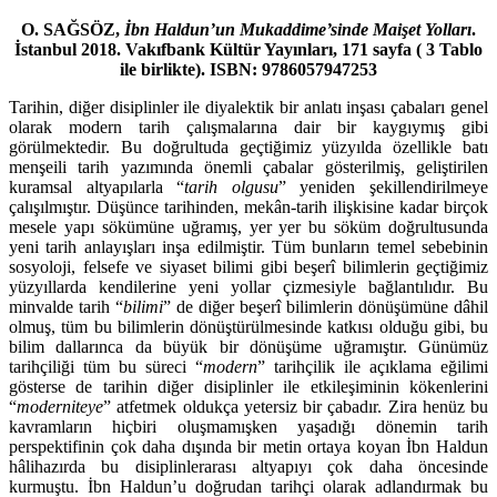
O. SAĞSÖZ,
İbn Haldun’un Mukaddime’sinde Maişet Yolları
.
İstanbul 2018. Vakıfbank Kültür Yayınları, 171 sayfa ( 3 Tablo
ile birlikte). ISBN: 9786057947253
Tarihin, diğer disiplinler ile diyalektik bir anlatı inşası çabaları genel
olarak modern tarih çalışmalarına dair bir kaygıymış gibi
görülmektedir. Bu doğrul­tuda geçtiğimiz yüzyılda özellikle batı
menşeili tarih yazımında önemli çaba­lar gösterilmiş, geliştirilen
kuramsal altyapılarla “
tarih olgusu
” yeniden şekil­lendirilmeye
çalışılmıştır. Düşünce tarihinden, mekân-tarih ilişkisine kadar birçok
mesele yapı sökümüne uğramış, yer yer bu söküm doğrultusunda
yeni tarih anlayışları inşa edilmiştir. Tüm bunların temel sebebinin
sosyoloji, fel­sefe ve siyaset bilimi gibi beşerî bilimlerin geçtiğimiz
yüzyıllarda kendilerine yeni yollar çizmesiyle bağlantılıdır. Bu
minvalde tarih “
bilimi
” de diğer beşerî bilimlerin dönüşümüne dâhil
olmuş, tüm bu bilimlerin dönüştürülmesinde katkısı olduğu gibi, bu
bilim dallarınca da büyük bir dönüşüme uğramıştır. Günümüz
tarihçiliği tüm bu süreci “
modern
” tarihçilik ile açıklama eğilimi
gösterse de tarihin diğer disiplinler ile etkileşiminin kökenlerini
“
moderni­teye
” atfetmek oldukça yetersiz bir çabadır. Zira henüz bu
kavramların hiçbiri oluşmamışken yaşadığı dönemin tarih
perspektifinin çok daha dışında bir metin ortaya koyan İbn Haldun
hâlihazırda bu disiplinlerarası altyapıyı çok daha öncesinde
kurmuştu. İbn Haldun’u doğrudan tarihçi olarak adlandır­mak bu