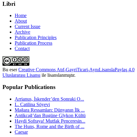
Libri
Home
About
Current Issue
Archive
Publication Principles
Publication Process
Contact
Bu eser
Creative Commons Atıf-GayriTicari-AynıLisanslaPaylaş 4.0
Uluslararası Lisansı
ile lisanslanmıştır.
Popular Publications
Arrianus, İskender’den Sonraki O...
L. Catilina Söyevi
Mağara Ressamları: Dünyanın İlk ...
Antikçağ’dan Bugüne Glykon Kültü
Haydi Sofraya! Mutfak Penceresin...
The Huns, Rome and the Birth of ...
Caesar