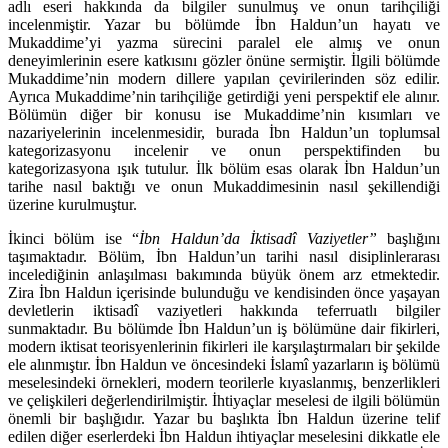
adlı eseri hakkında da bilgiler sunulmuş ve onun tarihçiliği
incelenmiştir. Yazar bu bö­lümde İbn Haldun’un hayatı ve
Mukaddime’yi yazma sürecini paralel ele al­mış ve onun
deneyimlerinin esere katkısını gözler önüne sermiştir. İlgili bö­lümde
Mukaddime’nin modern dillere yapılan çevirilerinden söz edilir.
Ayrıca Mukaddime’nin tarihçiliğe getirdiği yeni perspektif ele alınır.
Bölümün diğer bir konusu ise Mukaddime’nin kısımları ve
nazariyelerinin incelenmesidir, burada İbn Haldun’un toplumsal
kategorizasyonu incelenir ve onun perspek­tifinden bu
kategorizasyona ışık tutulur. İlk bölüm esas olarak İbn Haldun’un
tarihe nasıl baktığı ve onun Mukaddimesinin nasıl şekillendiği
üzerine kurul­muştur.
İkinci bölüm ise “
İbn Haldun’da İktisadî Vaziyetler”
başlığını
taşımaktadır. Bölüm, İbn Haldun’un tarihi nasıl disiplinlerarası
incelediğinin anlaşılması ba­kımında büyük önem arz etmektedir.
Zira İbn Haldun içerisinde bulunduğu ve kendisinden önce yaşayan
devletlerin iktisadî vaziyetleri hakkında tefer­ruatlı bilgiler
sunmaktadır. Bu bölümde İbn Haldun’un iş bölümüne dair fikir­leri,
modern iktisat teorisyenlerinin fikirleri ile karşılaştırmaları bir şekilde
ele alınmıştır. İbn Haldun ve öncesindeki İslamî yazarların iş bölümü
meselesin­deki örnekleri, modern teorilerle kıyaslanmış, benzerlikleri
ve çelişkileri de­ğerlendirilmiştir. İhtiyaçlar meselesi de ilgili bölümün
önemli bir başlığıdır. Yazar bu başlıkta İbn Haldun üzerine telif
edilen diğer eserlerdeki İbn Haldun ihtiyaçlar meselesini dikkatle ele