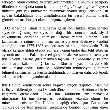
sebepten ötürü oldukça yetersiz görünmektedir. Günümüz perspek­
tifinden bakıldığında onun için “
antropolog
”, “
sosyolog
” ve “
siyaset
bilimci
” gibi yakıştırmalarda bulunmak abartılı değil, eksiktir. Bu
açıdan bakıldığında onu disiplinlerarası bir beşerî bilimci olarak
görmek bir mecburiyet olarak karşımıza çıkıyor.
1332 senesinde Tunus’ta dünyaya gelen İbn Haldun, uzun seneler
siya­setle uğraşmış ve siyasetin doğal bir sonucu olarak siyasi
çalkantıların orta­sında kalmıştır. Hiçbir zaman ilimden uzak
kalmamasına rağmen onun tam manasıyla eser üretmeye kendini
adadığı dönem 1375-1383 seneleri arası olarak görülmektedir. 7 cilt
olarak kaleme aldığı e
l-İber
adlı eseri onun tarihe dair telif ettiği en
ayrıntılı metindir. Fakat bu eseri giriş olmaksızın sunmak istemeyen
İbn Haldun, eserine giriş mahiyeti taşıyan “
Mukaddime
”yi kaleme
alır. 5 ayda kaleme aldığı bu eser İslâm tarih yazımında eşsiz bir
nitelik taşı­maktadır. Hatta Mukaddime’nin muhteviyatı günümüz
bilimsel çalışmaları ile karşılaştırıldığında bir girişten daha çok teorik
arka plan izlenimi uyandır­maktadır.
İbn Haldun kendisinden sonra yaşayan birçok düşünce insanı ve
tarihçiyi etkilemiştir; hatta Osmanlı döneminde İbn Halduncu isimler
karşımıza çık­maktadır. Fakat İbn Haldun’un tam manasıyla
uluslararası bir üne kavuşması geçtiğimiz yüzyılda olmuş, bu
minvalde geniş bir İbn Haldun kitaplığı oluş­muştur. Bu açıdan
Türkiye’de de telif metinler üretilmekle beraber, dünyanın diğer