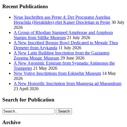
Recent Publications
Neue Inschriften aus Perge 4: Der Procurator Aurelius
Heraclida (Heraklides) ehrt Kaiser Diocletian in Perge
30 July
2026
A Group of Rhodian Stamped Amphorae and Amphora
Stamps from Silifke Museum
21 July 2026
A New Inscribed Bronze Bowl Dedicated to Megale Thea
Demeter from Arykanda
11 July 2026
A New Latin Building Inscription from the Gaziantep
Zeugma Mosaic Museum
29 June 2026
A New Agonistic Epigram from Synnada: Antigonos the
Trumpeter
21 May 2026
New Votive Inscriptions from Eskişehir Museum
14 May
2026
A New Honorific Inscription from Magnesia ad Maeandrum
23 April 2026
Search for Publication
Search
Archive