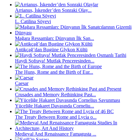
Arrianus, İskender’den Sonraki Olay...
L. Catilina Söyevi
Mağara Ressamları: Dünyanın İlk San...
Antikçağ’dan Bugüne Glykon Kültü
Haydi Sofraya! Mutfak Penceresinden...
The Huns, Rome and the Birth of Eur...
Caesar
Crusades and Memory Rethinking Past...
Yüceliğe Hakaret Davasında Corneliu...
The Treaty Between Rome and Lycia o...
Medieval And Renaissance Famagusta ...