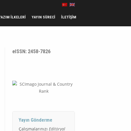
YAZIM İLKELERI
YAYIN SÜRECI
İLETIŞIM
eISSN: 2458-7826
Yayın Gönderme
Çalışmalarınızı
Editöryal