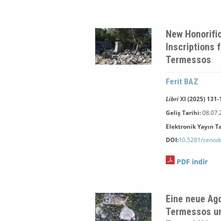
New Honorific
Inscriptions 
Termessos
Ferit BAZ
Libri
XI (2025) 131-
Geliş Tarihi:
08
.07
Elektronik Yayın Ta
DOI:
10.5281/zenod
PDF indir
Eine neue Agd
Termessos un