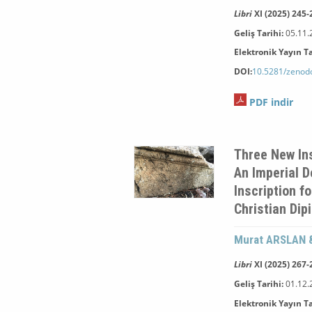
Libri
XI (2025) 245-
Geliş Tarihi:
05.11.
Elektronik Yayın Ta
DOI:
10.5281/zenod
PDF indir
Three New Ins
An Imperial D
Inscription f
Christian Dip
Murat ARSLAN 
Libri
XI (2025) 267-
Geliş Tarihi:
01.12.
Elektronik Yayın Ta