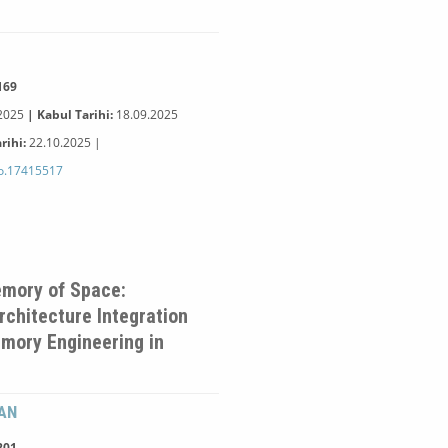
169
2025
| Kabul Tarihi:
18
.09.2025
rihi:
22
.10.2025 |
o.17415517
mory of Space:
rchitecture Integration
mory Engineering in
AN
201