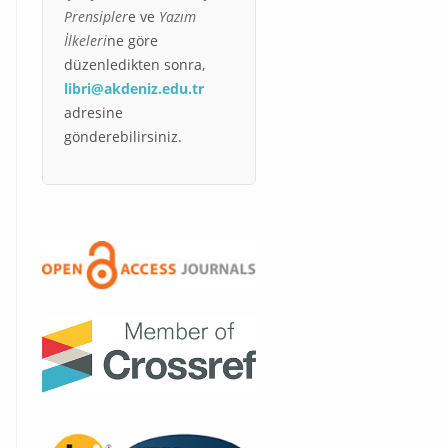
Prensipler
e ve
Yazım
İlkeleri
ne göre
düzenledikten sonra,
libri@akdeniz.edu.tr
adresine
gönderebilirsiniz.