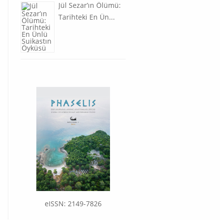
Jül Sezar’ın Ölümü:
Tarihteki En Ün...
eISSN: 2149-7826