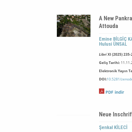
A New Pankrat
Attouda
Emine BİLGİÇ K
Hulusi ÜNSAL
Libri
XI (2025) 235-
Geliş Tarihi:
11.11.
Elektronik Yayın Ta
DOI:
10.5281/zenod
PDF indir
Neue Inschri
Şenkal KİLECİ