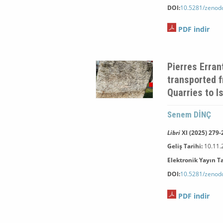
DOI:
10.5281/zenod
PDF indir
Pierres Erran
transported 
Quarries to I
Senem DİNÇ
Libri
XI (2025) 279-
Geliş Tarihi:
10.11.
Elektronik Yayın Ta
DOI:
10.5281/zenod
PDF indir