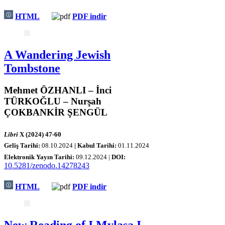
HTML
PDF indir
A Wandering Jewish
Tombstone
Mehmet ÖZHANLI – İnci
TÜRKOĞLU – Nurşah
ÇOKBANKİR ŞENGÜL
Libri
X (2024) 47-60
Geliş Tarihi:
08.10.2024
| Kabul Tarihi:
0
1.11.2024
Elektronik Yayın Tarihi:
09
.12.2024 |
DOI:
10.5281/zenodo.14278243
HTML
PDF indir
New Reading of I.Mylasa I,