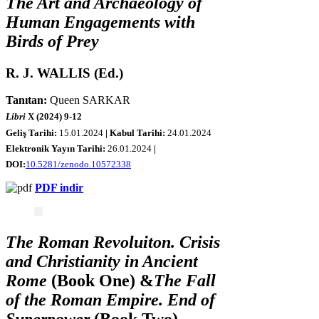
The Art and Archaeology of
Human Engagements with
Birds of Prey
R. J. WALLIS (Ed.)
Tanıtan:
Queen SARKAR
Libri
X (2024) 9-12
Geliş Tarihi:
15.01.2024
| Kabul Tarihi:
24.01.2024
Elektronik Yayın Tarihi:
26.01.2024
|
DOI:
10.5281/zenodo.10572338
PDF indir
The Roman Revoluiton. Crisis
and Christianity in Ancient
Rome
(Book One) &
The Fall
of the Roman Empire. End of