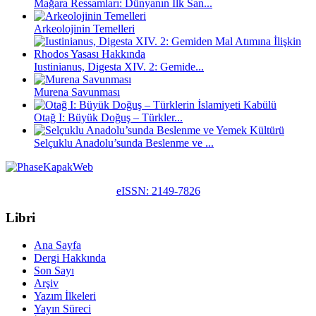
Mağara Ressamları: Dünyanın İlk San...
Arkeolojinin Temelleri
Iustinianus, Digesta XIV. 2: Gemide...
Murena Savunması
Otağ I: Büyük Doğuş – Türkler...
Selçuklu Anadolu’sunda Beslenme ve ...
eISSN: 2149-7826
Libri
Ana Sayfa
Dergi Hakkında
Son Sayı
Arşiv
Yazım İlkeleri
Yayın Süreci