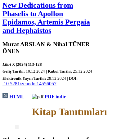
New Dedications from
Phaselis to Apollon
Epidamos, Artemis Pergaia
and Hephaistos
Murat ARSLAN & Nihal TÜNER
ÖNEN
Libri
X (2024) 113-128
Geliş Tarihi:
1
0.12.2024
| Kabul Tarihi:
25
.12.2024
Elektronik Yayın Tarihi:
28
.12.2024 |
DOI:
10.5281/zenodo.14556057
HTML
PDF indir
Kitap Tanıtımları