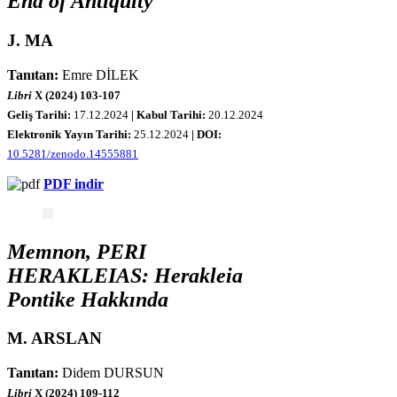
End of Antiquity
J. MA
Tanıtan:
Emre DİLEK
Libri
X (2024) 103-107
Geliş Tarihi:
17
.12.2024
| Kabul Tarihi:
20
.12.2024
Elektronik Yayın Tarihi:
25
.12.2024
|
DOI:
10.5281/zenodo.14555881
PDF indir
Memnon, PERI
HERAKLEIAS: Herakleia
Pontike Hakkında
M. ARSLAN
Tanıtan:
Didem DURSUN
Libri
X (2024) 109-112