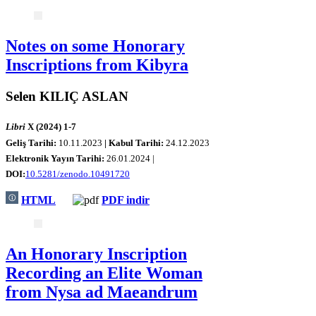
Notes on some Honorary
Inscriptions from Kibyra
Selen KILIÇ ASLAN
Libri
X (2024) 1-7
Geliş Tarihi:
10.11.2023
| Kabul Tarihi:
24.12.2023
Elektronik Yayın Tarihi:
26.01.2024 |
DOI:
10.5281/zenodo.10491720
HTML
PDF indir
An Honorary Inscription
Recording an Elite Woman
from Nysa ad Maeandrum