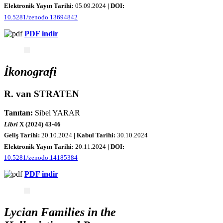
Elektronik Yayın Tarihi:
05.09.2024
|
DOI:
10.5281/zenodo.13694842
PDF indir
İkonografi
R. van STRATEN
Tanıtan:
Sibel YARAR
Libri
X (2024) 43-46
Geliş Tarihi:
20.10.2024
| Kabul Tarihi:
30.10.2024
Elektronik Yayın Tarihi:
20
.11.2024
|
DOI:
10.5281/zenodo.14185384
PDF indir
Lycian Families in the