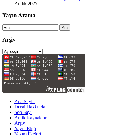
Aralık 2025
Yayın Arama
Ara
Arşiv
Arşiv
Ana Sayfa
Dergi Hakkında
Son Sayı
Antik Kaynaklar
Arşiv
Yayın Etiği
Yazım İlkeleri