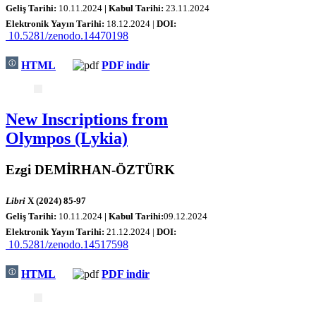
Geliş Tarihi:
1
0.11.2024
| Kabul Tarihi:
23
.11.
2024
Elektronik Yayın Tarihi:
18
.12.2024 |
DOI:
10.5281/zenodo.14470198
HTML
PDF indir
New Inscriptions from
Olympos (Lykia)
Ezgi DEMİRHAN-ÖZTÜRK
Libri
X (2024) 85-97
Geliş Tarihi:
1
0.11.2024
| Kabul Tarihi:
09.12.2024
Elektronik Yayın Tarihi:
21
.12.2024 |
DOI:
10.5281/zenodo.14517598
HTML
PDF indir