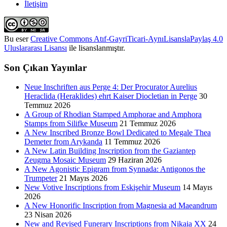
İletişim
Bu eser
Creative Commons Atıf-GayriTicari-AynıLisanslaPaylaş 4.0
Uluslararası Lisansı
ile lisanslanmıştır.
Son Çıkan Yayınlar
Neue Inschriften aus Perge 4: Der Procurator Aurelius
Heraclida (Heraklides) ehrt Kaiser Diocletian in Perge
30
Temmuz 2026
A Group of Rhodian Stamped Amphorae and Amphora
Stamps from Silifke Museum
21 Temmuz 2026
A New Inscribed Bronze Bowl Dedicated to Megale Thea
Demeter from Arykanda
11 Temmuz 2026
A New Latin Building Inscription from the Gaziantep
Zeugma Mosaic Museum
29 Haziran 2026
A New Agonistic Epigram from Synnada: Antigonos the
Trumpeter
21 Mayıs 2026
New Votive Inscriptions from Eskişehir Museum
14 Mayıs
2026
A New Honorific Inscription from Magnesia ad Maeandrum
23 Nisan 2026
New and Revised Funerary Inscriptions from Nikaia XX
24