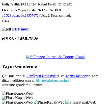
Geliş Tarihi:
19
.12.2024
| Kabul Tarihi:
23
.12.2024
Elektronik Yayın Tarihi:
26
.12.2024
|
DOI:
10.5281/zenodo.14557672
(Vers. 2: Kitap tarihinde
hata)
PDF indir
eISSN: 2458-7826
Yayın Gönderme
Çalışmalarınızı
Editöryal Prensipler
e ve
Yazım İlkeleri
ne göre
düzenledikten sonra,
libri@akdeniz.edu.tr
adresine gönderebilirsiniz.