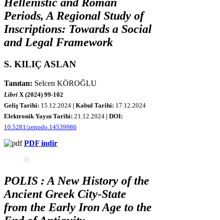
Hellenistic and Roman
Periods, A Regional Study of
Inscriptions: Towards a Social
and Legal Framework
S. KILIÇ ASLAN
Tanıtan:
Selcen KÖROĞLU
Libri
X (2024) 99-102
Geliş Tarihi:
15
.12.2024
| Kabul Tarihi:
17.12.2024
Elektronik Yayın Tarihi:
21
.12.2024
|
DOI:
10.5281/zenodo.14539986
PDF indir
POLIS : A New History of the
Ancient Greek City-State
from the Early Iron Age to the