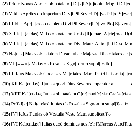
(
2
) Pridie Ṇonas Apriles ob natalẹ[m] Ḍị[v]i A[n]toniṇi Ṃạgni D[i]ṿ
(
3
) V Idus Apriles ob imperium Di[v]ị P̣ii Severi D[i]vo P̣[i]ọ [S]ẹve
(
4
) III Iḍụs Ạp̣ṛ[il]es ob natalem Divi Pịị Sevẹ[r]ị Ḍ[ivo Pio] Ṣ[ev
(
5
) X̣[I K]al(endas) Maịạṣ ob natalem Urbis [R]omaẹ [A]ẹṭẹ[rnae
(
6
) Ṿ[I K]al(endas) Maias ob natalem Divi Marcị Ạṇṭoṇ[ini Divo 
(
7
) No[nas] Maias ob natalem Divae Ịulịạe Ṃạ[esae Divae Maes]ạẹ [
(
8
) VI. [– – u]s Maias ob Rosalias Sigṇ[o]ṛum ṣuppl[icatio]
(
9
) IIII Ịḍus Maias ob Circenses Mạ[rtiales] Marti Pạ[tri Ult]ori ṭạ[u]ṛ
(
10
) X̣II Ḳ̣aḷ(endas) [I]unias quod Dius Severus imperator ạ [ . . . . . . a]p
(
12
) ṾIIII Kal(endas) Iunias ob natalem G[er]mani[c]<i> Caẹ[sa]ris sup
(
14
) P̣ṛ[i]ḍ[ie] Kal(endas) Iunias oḅ Rosalias Signorum suppḷ[i]cạtio
(
15
) [V] Ịḍ[us I]unias ob Vẹstalia Veste Matrị supplicạt[i]ọ
(
16
) [VI Kal(endas)] Ịuḷias quod dominus nosṭ[e]ṛ [M]arcus Aurẹ[l]ius Se