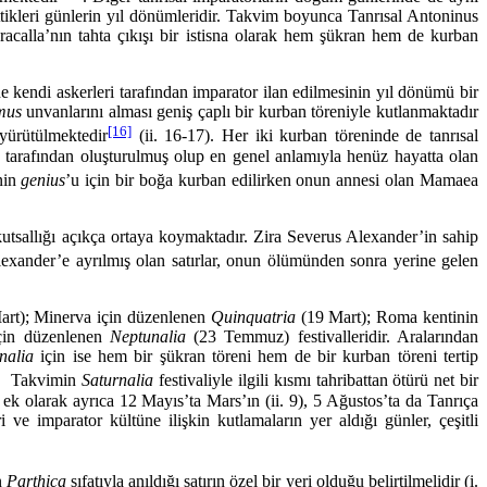
ttikleri günlerin yıl dönümle­ridir. Takvim boyunca Tanrısal Antoninus
aracalla’nın tahta çıkışı bir istisna olarak hem şükran hem de kurban
di askerleri tarafından imparator ilan edilmesinin yıl dönümü bir
mus
unvanlarını alması geniş çaplı bir kur­ban töreniyle kutlanmaktadır
[16]
yürütülmektedir
(ii. 16-17). Her iki kurban töreninde de tanrısal
 tarafından oluşturulmuş olup en genel anlamıyla henüz hayatta olan
nin
genius
’u için bir boğa kurban edilirken onun annesi olan Mamaea
llığı açıkça ortaya koymaktadır. Zira Severus Alexander’in sahip
exander’e ayrılmış olan satırlar, onun ölümünden sonra yerine gelen
rt); Minerva için düzenlenen
Quinquatria
(19 Mart); Roma kentinin
çin düzenlenen
Neptunalia
(23 Temmuz) festivalleridir. Araların­dan
nalia
için ise hem bir şükran töreni hem de bir kurban töreni tertip
. Takvimin
Saturnalia
festivaliyle ilgili kısmı tahribattan ötürü net bir
 ek olarak ayrıca 12 Mayıs’ta Mars’ın (ii. 9), 5 Ağustos’ta da Tanrıça
 ve imparator kültüne ilişkin kutlamaların yer aldığı günler, çeşitli
n
Parthica
sıfatıyla anıldığı satırın özel bir yeri olduğu belirtil­melidir (i.