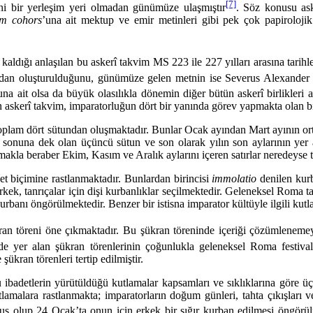
[7]
eni bir yerleşim yeri olmadan günümüze ulaşmıştır
. Söz konusu ask
um cohors
’una ait mektup ve emir metinleri gibi pek çok papiroloji
nlaşılan bu askerî takvim MS 223 ile 227 yılları arasına tarihlen
rafından oluşturulduğunu, günümüze gelen metnin ise Severus Alexand
una ait olsa da büyük olasılıkla dönemin diğer bütün askerî birlikleri 
n askerî takvim, imparatorluğun dört bir yanında görev yapmakta olan bi
ört sütundan oluşmaktadır. Bunlar Ocak ayından Mart ayının ortasına
 sonuna dek olan üçüncü sütun ve son olarak yılın son aylarının yer
nmakla beraber Ekim, Kasım ve Aralık aylarını içeren satırlar neredeys
çimine rastlanmaktadır. Bunlardan birincisi
immolatio
denilen kurb
kek, tanrıçalar için dişi kur­banlıklar seçilmektedir. Geleneksel Roma tanr
kurbanı öngörül­mektedir. Benzer bir istisna imparator kültüyle ilgili ku
ran töreni öne çıkmaktadır. Bu şükran töreninde içeriği çözümlenemey
e yer alan şükran törenlerinin çoğunlukla geleneksel Roma festivalle
şükran törenleri tertip edilmiştir.
erin yürütüldüğü kutlamalar kapsamları ve sıklıklarına göre üç ana g
lamalara rastlanmakta; imparatorların doğum günleri, tahta çıkışları ve
s olup 24 Ocak’ta onun için erkek bir sığır kurban edilmesi öngörül