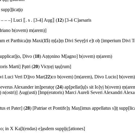
upp]ḷicaṭịọ
 – – –] Luci ⟦. s . [3-4] Aụg⟧ (
12
) [3-4 C]aesaris
Hadriano b(ovem) m(arem)]
icam et Parthica]ṃ Maxi(
15
) ṃ[a]ṃ Divi Seṿẹ[ri e]t oḅ [imperium Divi Tra
plicat]ịo, Ḍivo (
18
) Aṇṭọnino M[agno] b(ovem) ṃ(arem)
ris Marti] P̣ạtri (
20
) Vicṭoṛị tạụ[rum]
Divi Luci Veri D]ịvo Mar(
22
)co b(ovem) [m(arem), Divo Lucio] b(ovem
everus Alexander im]peratọṛ (
24
) ap[pellat]ụ[s sit Io]ṿị b(ovem) m
i) n(ostri)] Ạug(usti) [Imp(eratoris) Marci Aureli Severi Alexandri Alexa
us et Pater] (
28
) [Patriae et Pontife]x̣ Max̣[imus appellatus s]ịṭ supp̣[li
o; in X Ka[l(endas) e]ạsdem supp̣ḷịc̣[ationes]