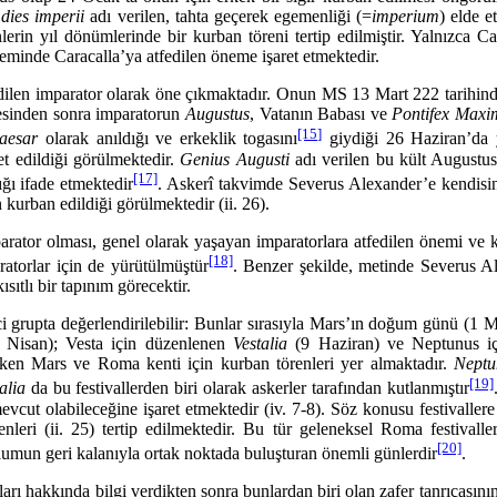
a
dies imperii
adı verilen, tahta geçerek egemenliği (=
imperium
) elde e
lerin yıl dönümlerinde bir kurban töreni tertip edilmiştir. Yalnızca C
eminde Caracalla’ya atfedilen öneme işaret etmektedir.
arator olarak öne çıkmak­tadır. Onun MS 13 Mart 222 tarihinde ken
esinden sonra imparatorun
Augustus
, Vatanın Babası ve
Pontifex
Maxi
[15]
aesar
olarak anıldığı ve erkeklik togasını
giydiği 26 Haziran’da 
det edildiği görülmektedir.
Genius Augusti
adı verilen bu kült Augustus
[17]
ğı ifade etmektedir
. Askerî takvimde Severus Alexander’e kendisi
rın kurban edildiği görülmektedir (ii. 26).
ması, genel olarak yaşayan imparatorlara atfedilen önemi ve kutsa
[18]
torlar için de yürütül­müştür
. Benzer şekilde, metinde Severus Al
sıtlı bir tapınım görecektir.
a değerlendirilebilir: Bunlar sıra­sıyla Mars’ın doğum günü (1 Ma
Nisan); Vesta için düzenlenen
Vestalia
(9 Haziran) ve Neptunus i
ilirken Mars ve Roma kenti için kurban törenleri yer almaktadır.
Neptu
[19]
alia
da bu festivallerden biri olarak askerler tarafından kutlanmıştır
vcut olabilece­ğine işaret etmektedir (iv. 7-8). Söz konusu festivallere
leri (ii. 25) tertip edilmektedir. Bu tür geleneksel Roma festivalleri
[20]
plumun geri kalanıyla ortak noktada buluşturan önemli günlerdir
.
akkında bilgi verdikten sonra bunlardan biri olan zafer tanrıçasını