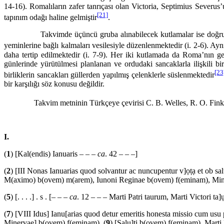
14-16). Romalıların zafer tanrıçası olan Victoria, Septimius Severus
[21]
tapınım odağı haline gelmiştir
.
Takvimde üçüncü gruba alınabilecek kutlamalar ise doğrudan asker
yeminlerine bağlı kalmaları vesilesiyle düzenlenmektedir (i. 2-6). Ayn
daha tertip edilmektedir (i. 7-9). Her iki kutlamada da Roma’nın gel
günlerinde yürütülmesi planlanan ve ordudaki sancaklarla ilişkili bir
[23
birliklerin sancakları güllerden yapılmış çelenklerle süslenmektedir
bir karşılığı söz konusu değildir.
Takvim metninin Türkçeye çevirisi C. B. Welles, R. O. Fink ve J. F
I.
(
1
) [Kal(endis) Ianuaris – – –
ca
. 42 – – –]
(
2
) [III Nonas Ianuarias quod solvantur ac nuncupentur v]ọṭạ et ob sa
M(aximo) b(ovem) m(arem), Iunoni Reginae b(ovem) f(eminam), Mine
(
5
) [. . . .] . s . [– – –
ca
. 12 – – – Marti Patri taurum, Marti Victori ta]u
(
7
) [VIII Idus] Ianu[arias quod detur emeritis honesta missio cum usu p
Minervae] b(ovem) f(eminam), (
9
) [Salu]ṭi b(ovem) f(eminam), Marti Pạ