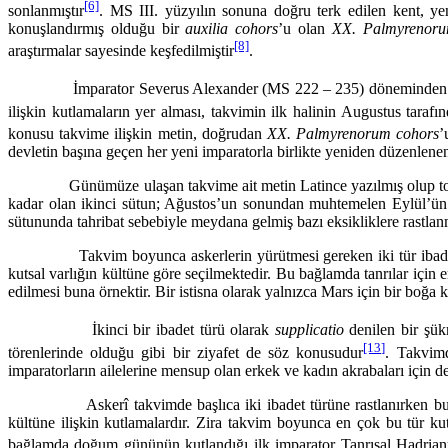
[6]
sonlanmıştır
. MS III. yüzyılın sonuna doğru terk edilen kent, y
konuşlandırmış olduğu bir
auxilia
cohors
’u olan
XX. Palmyre­nor
[8]
araştırmalar sayesinde keşfedilmiştir
.
İmparator Severus Alexander (MS 222 – 235) döneminden kaldığı a
ilişkin kutlamaların yer alması, takvimin ilk halinin Augustus ta
konusu takvime ilişkin metin, doğrudan
XX. Palmyrenorum cohors
’
devletin başına geçen her yeni imparatorla birlikte yeniden düzenle­ne
Günümüze ulaşan takvime ait metin Latince yazılmış olup toplam d
kadar olan ikinci sütun; Ağustos’un sonundan muhtemelen Eylül’ün
sütununda tahribat sebebiyle meydana gelmiş bazı eksikliklere rastla
Takvim boyunca askerlerin yürütmesi gereken iki tür ibadet bi
kutsal varlığın kültüne göre seçilmektedir. Bu bağlamda tanrılar için er
edilmesi buna örnektir. Bir istisna olarak yalnızca Mars için bir boğa 
İkinci bir ibadet türü olarak
supplicatio
denilen bir şük
[13]
törenlerinde olduğu gibi bir ziyafet de söz konusudur
. Takvimd
imparatorların ailelerine mensup olan erkek ve kadın akrabaları için de 
Askerî takvimde başlıca iki ibadet türüne rastlanırken bu ibadetl
kültüne ilişkin kutlamalardır. Zira takvim boyunca en çok bu tür kut
bağlamda doğum gününün kutlandığı ilk imparator Tanrısal Hadrianu