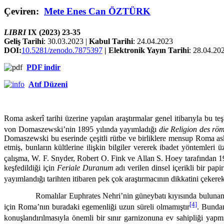
Çeviren:
Mete Enes Can ÖZTÜRK
LIBRI
IX (2023) 23-35
Geliş Tarihi
: 30.03.2023 |
Kabul Tarihi
: 24.04.2023
DOI:
10.5281/zenodo.7875397
| Elektronik Yayın Tarihi
: 28.04.20
PDF indir
Atıf Düzeni
Roma askerî tarihi üzerine yapılan araştırmalar genel itibarıyla bu te
von Domaszewski’nin 1895 yılında yayımladığı
die Religion des rö
Domaszewski bu eserinde çeşitli rütbe ve birliklere mensup Roma asker­
etmiş, bunların kültlerine ilişkin bilgiler vererek ibadet yöntemle
çalışma, W. F. Snyder, Robert O. Fink ve Allan S. Hoey tarafından 
keşfedildiği için
Feriale Duranum
adı verilen dinsel içerikli bir pa
yayımlan­dığı tarihten itibaren pek çok araştırmacının dikkatini çeker
Romalılar Euphrates Nehri’nin güneybatı kıyısında bulunan Dura’yı
[4]
için Roma’nın buradaki egemenliği uzun süreli olmamıştır
. Bundan
konuşlandırılmasıyla önemli bir sınır garnizonuna ev sahipliği yap