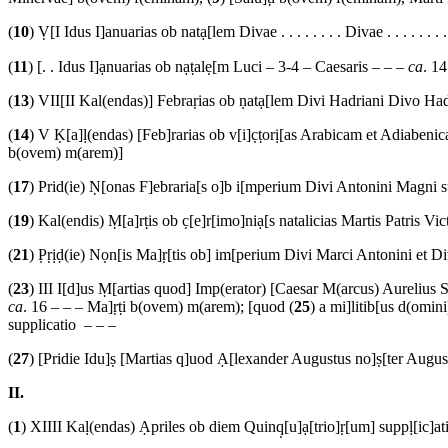
(
10
) Ṿ[I Idus I]anuarias ob natạ[lem Divae . . . . . . . . Divae . . . . . . . . s
(
11
) [. . Idus I]ạnuarias ob nạṭalẹ[m Luci – 3-4 – Caesaris – – –
ca
. 14
(
13
) VII[II Kal(endas)] Febraṛias ob ṇatạ[lem Divi Hadriani Divo 
(
14
) V Ḳ[a]ḷ(endas) [Feb]rarias ob v[i]c̣ṭorị[as Arabicam et Adiaben
b(ovem) m(arem)]
(
17
) Prid(ie) Ṇ[onas F]ebraria[s o]b i[mperium Divi Antonini Magni sup
(
19
) Kal(endis) Ṃ[a]rṭis ob c̣[e]r[imo]niạ[s natalicias Martis Patris Victo
(
21
) P̣ṛịḍ(ie) Nọn[is Ma]ṛ[tis ob] im[perium Divi Marci Antonini et 
(
23
) III I[d]us Ṃ[artias quod] Imp(erator) [Caesar M(arcus) Aurelius S
ca
. 16 – – – Ma]ṛṭi b(ovem) m(arem); [quod (
25
) a mi]litib[us d(omin
supplicatio – – –
(
27
) [Pridie Idu]ṣ [Martias q]uod Ạ[lexander Augustus no]ṣ[ter August
II.
(
1
) XIIII Kaḷ(endas) Ạpriles ob diem Quinq̣[u]ạ[trio]ṛ[um] suppḷ[ic]ati