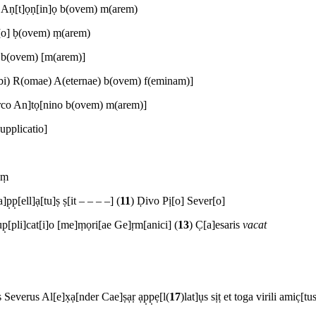
o Aṇ[t]ọṇ[in]ọ b(ovem) m(arem)
r[o] ḅ(ovem) ṃ(arem)
ero] b(ovem) [m(arem)]
 U(rbi) R(omae) A(eternae) b(ovem) f(eminam)]
Marco An]tọ[nino b(ovem) m(arem)]
supplicatio]
uṃ
̣p̣[ell]ạ[tu]ṣ ṣ[it – – – –] (
11
) Ḍivo Pị[o] Sever[o]
̣[pli]cat[i]o [me]ṃọri[ae Ge]ṛm[anici] (
13
) C̣[a]esaris
vacat
verus Al[e]x̣ạ[nder Cae]ṣạṛ ạp̣p̣ẹ[l(
17
)lat]ụs sịṭ et toga virili amic̣