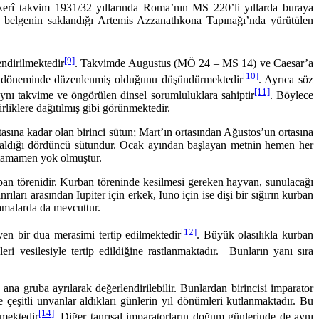
erî takvim 1931/32 yıllarında Roma’nın MS 220’li yıllarda buraya
k belgenin saklandığı Arte­mis Azzanathkona Tapınağı’nda yürütülen
[9]
dirilmektedir
. Takvimde Augustus (MÖ 24 – MS 14) ve Caesar’a
[10]
er döneminde düzenlenmiş olduğunu düşündürmek­tedir
. Ayrıca söz
[11]
aynı takvime ve öngörülen dinsel sorum­luluklara sahiptir
. Böylece
rliklere dağıtılmış gibi görünmektedir.
 kadar olan birinci sütun; Mart’ın ortasından Ağustos’un ortasına
 aldığı dördüncü sütundur. Ocak ayından başlayan metnin hemen her
e tamamen yok olmuştur.
an törenidir. Kurban töreninde kesilmesi gereken hayvan, sunulacağı
ıları arasından Iupiter için erkek, Iuno için ise dişi bir sığırın kurban
tlamalarda da mevcuttur.
[12]
en bir dua merasimi tertip edilmektedir
. Büyük olasılıkla kurban
ri vesilesiyle tertip edildiğine rastlanmaktadır. Bunların yanı sıra
ruba ayrılarak değerlendirilebilir. Bunlardan birincisi impa­rator
 çeşitli unvanlar aldıkları günlerin yıl dönümleri kutlanmaktadır. Bu
[14]
mektedir
. Diğer tanrısal imparatorların doğum günlerinde de aynı