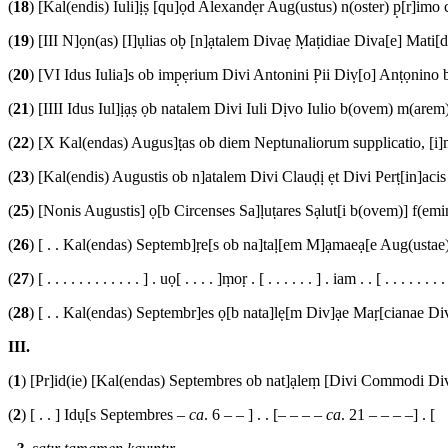
(
18
) [Kal(endis) Iuli]ịṣ [qu]ọd Alexandẹr Aug(ustus) n(oster) p̣[r]imo co
(
19
) [III N]ọn(as) [I]ụlias oḅ [n]ạtalem Divaẹ Ṃaṭidiae Diva[e] Mati[d
(
20
) [VI Idus Iulia]s ob imp̣ẹrium Divi Antonini P̣ii Diṿ[o] Anṭọni
(
21
) [IIII Idus Iul]ịạṣ ọb natalem Divi Iuli Dịvo Iulio b(ovem) m(arem
(
22
) [X Kal(endas) Augus]ṭas ob diem Neptunaliorum supplicatio, [i]
(
23
) [Kal(endis) Augustis ob n]atalem Divi Clauḍị ẹt Divi Perṭ[in]aci
(
25
) [Nonis Augustis] ọ[b Circenses Sa]ḷuṭares Sạlut[i b(ovem)] f(em
(
26
) [ . . Kal(endas) Septemb]ṛe[s ob na]taḷ[em M]ạmaeạ[e Aug(ustae)
(
27
) [ . . . . . . . . . . . . ] . uọ[ . . . . ]ṃoṛ . [ . . . . . . ] . iam . . [ . . . . . . . .
(
28
) [ . . Kal(endas) Septembr]es ọ[b nata]lẹ[m Div]ạe Maṛ[cianae Di
III.
(
1
) [Pr]id(ie) [Kal(endas) Septembres ob nat]ạleṃ [Divi Commodi 
(
2
) [ . . ] Idụ[s Septembres –
ca
. 6 – – ] . . [– – – –
ca
. 21 – – – –] . [