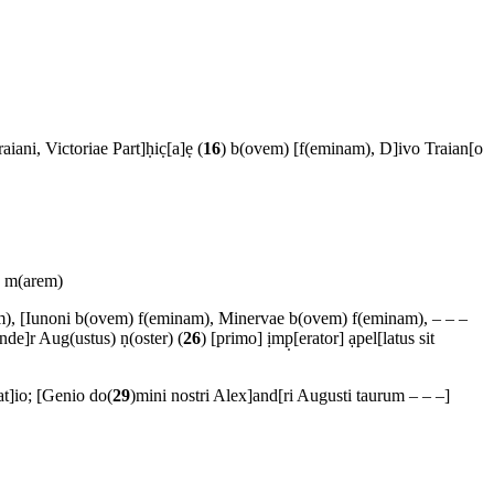
iani, Victoriae Part]ḥic̣[a]ẹ (
16
) b(ovem) [f(eminam), D]ivo Traian[o
) m(arem)
̣(arem), [Iunoni b(ovem) f(eminam), Minervae b(ovem) f(eminam), – – –
nde]r Aug(ustus) ṇ(oster) (
26
) [primo] ịmp̣[erator] ạpel[latus sit
cat]io; [Genio do(
29
)mini nostri Alex]and[ri Augusti taurum – – –]