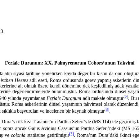
23
Feriale Duranum: XX. Palmyrenorum Cohors’unun Takvimi
şkilatın siyasi tarihine yönelir­ken kayda değer bir kısmı da onu oluşt
mischen Heeres
adlı eseri, Roma ordusunda görev yapmış askerlerin din
lerine ait olmak üzere kendi dönemine dek keşfedilmiş adak yazıtlarını bi
ri üzerine değerlendirmelerde bulunmuştur. Roma ordusunda dinsel yaş
[2]
1940 yılında yayımlanan
Feriale Duranum
adlı makale olmuştur
. Bu
pirüstür. Roma askerlerinin dinsel yaşamının takvimsel olarak düzenlen
[3]
ek sıklıkla başvurulan ve incelenen bir kaynak olmuştur
.
 ilk kez Traianus’un Parthia Seferi’yle (MS 114) ele geçirmiş faka
 sonra ancak Gaius Avidius Cassius’un Parthia Seferi’ndeki (MS 165) 
[5]
mış ve
colo­nia
statüsüne getirilmiştir
. Roma’nın Dura’daki ikinci ege