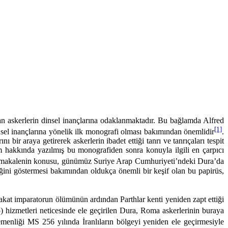
uran askerlerin dinsel inançlarına odaklanmaktadır. Bu bağ­lamda Alfred
[1]
sel inançlarına yönelik ilk monografi olması bakımından önemlidir
.
r araya getirerek asker­lerin ibadet ettiği tanrı ve tanrıçaları tespit
am hakkında yazılmış bu monografiden sonra konuyla ilgili en çarpıcı
 makalenin konusu, günümüz Suriye Arap Cumhuriyeti’ndeki Dura’da
diğini göstermesi bakımından oldukça önemli bir keşif olan bu papirüs,
t imparatorun ölümünün ardından Parthlar kenti yeniden zapt ettiği
hizmetleri neticesinde ele geçirilen Dura, Roma askerlerinin buraya
menliği MS 256 yılında İranlıların bölgeyi yeniden ele geçirmesiyle