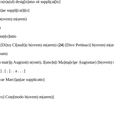
(n)ṣ(ul) desig[n]atus sit supplịc̣aṭ[io]
i]ae supplị[cat]i[o]
no b(ovem) m(arem)
)
mṃ[o]latio
s [Di]ṿọ Cl[audi]ọ b(ovem) m(arem) (
24
) [Divo Pertinaci] b(ovem) m(a
inam)
 matr]ịṣ Aug(usti) n(ostri), I[uno]n[i Ma]ṃạ[e]ạe Ạug(ustae) [b(ovem
 ] . [ . ] . . a . . . [
vae Marci]ạṇ[ae supplicatio]
Divo] Coṃ[modo b(ovem) m(arem)]