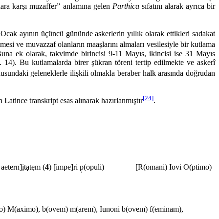
hlara karşı muzaffer” anlamına gelen
Parthica
sıfatını alarak ayrıca bir
 ayının üçüncü gününde askerlerin yıllık olarak ettikleri sadakat
mesi ve muvazzaf olanların maaşlarını alma­ları vesilesiyle bir kutlama
Buna ek olarak, takvimde birin­cisi 9-11 Mayıs, ikincisi ise 31 Mayıs
. 14). Bu kutlamalarda birer şükran töreni tertip edilmekte ve askerî
undaki geleneklerle ilişkili olmakla beraber halk arasında doğrudan
[24]
ince transkript esas alınarak hazırlanmıştır
.
tern]ịtạtẹm (
4
) [impe]ri p̣(opuli) [R(omani) Iovi O(ptimo)
O(ptimo) M(aximo), b(ovem) m(arem), Iunoni b(ovem) f(eminam),