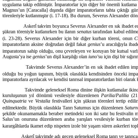
uygulama takip edilmiştir. İmparatorlar için diğer bir önemli kutlam
Magnus’un [Caracalla] dışında diğer imparatorların tahta çıktığı gün
törenleriyle kutlanmıştır (i. 17-18). Bu durum, Severus Alexander dön
Askerî takvim boyunca Severus Alexander en sık ibadet edilen imp
şükran töreniyle kutlanırken bu ilanın
senatus
tarafından kabul edilm
(i. 23-28). Severus Alexander için bir diğer kurban töreni, onun
C
imparatorların aksine doğrudan değil fakat
genius
’u aracılığıyla iba
imparatorun sahip olduğu, onu çevreleyen ve koruyan bir kutsal varlı
Augusta’ya ise
genius
’un dişil karşılığı olan
iuno
’su için dişi bir sığı
Takvimde Severus Alexander’in en sık ibadet edilen imparator ol
olduğu bu yoğun tapınım, büyük olasılıkla kendisinden önceki impara
imparatorlara ayrılacak ve kendisi tanrısal imparatorlardan biri olarak kı
Takvimde geleneksel Roma dinine ilişkin kutlamalar ikinci grupt
kuruluşunun yıl dönümü vesilesiyle düzenlenen
Parilia
/
Palilia
(21 
Quinquatria
ve
Vestalia
festivalleri için şükran törenleri tertip ed
edilmektedir. Büyük olasılıkla Tanrı Saturnus için düzenlenen
Saturn
şekilde okunamamakla beraber metindeki son iki satır bu festivalin me
Salus’un onuruna düzenlenen araba yarışları vesilesiyle kurban tören
karargâhlarda ikamet edip nispeten izole bir yaşam süren askerleri to
Askerî takvimde adı geçen geleneksel Roma tanrı ve tanrıçaları h