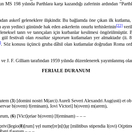
’un MS 198 yılında Parthlara karşı kazandığı zaferinin ardından “Part
î geleneklere ilişkindir. Bu bağlamda öne çıkan ilk kutlama, Ocak
[22]
ı ayın yedinci gü­nünde hak eden askerlerin onurlu terhislerinin
veril
e­neksel tanrı ve tanrıçaları için kurbanlar kesilmesi öngörülmüştür. 
 gül festivali olan
rosaliae signorum
kutlamaları yer almaktadır (ii. 8
]
. Söz konusu üçüncü gruba dâhil olan kutlamalar doğrudan Roma ordus
. Gilliam tarafından 1959 yılında düzenlenerek yayımlanmış olan Lat
FERIALE DURANUM
lutem (
3
) [domini nostri M(arci) Aureli Severi Alexandri Aug(usti) et ob ae
rvae b(ovem) f(eminam), Iovi Victori] b(ovem) m(arem),
̣rum, (
6
) [Vict]ọriae b(ovem) [f(eminam) – – –
rivi]legio(
8
)[rum] ṿẹl numẹ[re]n[t]ụṛ [militibus stipendia I(ovi) 
ṭṛị ṭ[aurum – – –